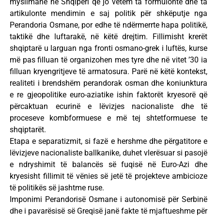
myslimane në Shqipëri që jo vetëm ta formulonte dhe ta
artikulonte mendimin e saj politik për shkëputje nga
Perandoria Osmane, por edhe të ndërmerrte hapa politikë,
taktikë dhe luftarakë, në këtë drejtim. Fillimisht krerët
shqiptarë u larguan nga fronti osmano-grek i luftës, kurse
më pas filluan të organizohen mes tyre dhe në vitet ’30 ia
filluan kryengritjeve të armatosura. Parë në këtë kontekst,
realiteti i brendshëm perandorak osman dhe koniunktura
e re gjeopolitike euro-aziatike ishin faktorët kryesorë që
përcaktuan ecurinë e lëvizjes nacionaliste dhe të
proceseve kombformuese e më tej shtetformuese te
shqiptarët.
Etapa e separatizmit, si fazë e hershme dhe përgatitore e
lëvizjeve nacionaliste ballkanike, duhet vlerësuar si pasojë
e ndryshimit të balancës së fuqisë në Euro-Azi dhe
kryesisht fillimit të vënies së jetë të projekteve ambicioze
të politikës së jashtme ruse.
Imponimi Perandorisë Osmane i autonomisë për Serbinë
dhe i pavarësisë së Greqisë janë fakte të mjaftueshme për