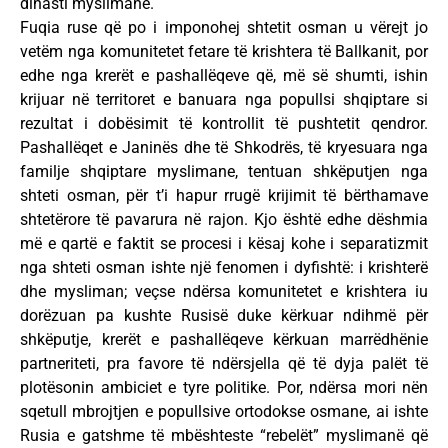
dinasti myslimane.
Fuqia ruse që po i imponohej shtetit osman u vërejt jo
vetëm nga komunitetet fetare të krishtera të Ballkanit, por
edhe nga krerët e pashallëqeve që, më së shumti, ishin
krijuar në territoret e banuara nga popullsi shqiptare si
rezultat i dobësimit të kontrollit të pushtetit qendror.
Pashallëqet e Janinës dhe të Shkodrës, të kryesuara nga
familje shqiptare myslimane, tentuan shkëputjen nga
shteti osman, për t’i hapur rrugë krijimit të bërthamave
shtetërore të pavarura në rajon. Kjo është edhe dëshmia
më e qartë e faktit se procesi i kësaj kohe i separatizmit
nga shteti osman ishte një fenomen i dyfishtë: i krishterë
dhe mysliman; veçse ndërsa komunitetet e krishtera iu
dorëzuan pa kushte Rusisë duke kërkuar ndihmë për
shkëputje, krerët e pashallëqeve kërkuan marrëdhënie
partneriteti, pra favore të ndërsjella që të dyja palët të
plotësonin ambiciet e tyre politike. Por, ndërsa mori nën
sqetull mbrojtjen e popullsive ortodokse osmane, ai ishte
Rusia e gatshme të mbështeste “rebelët” myslimanë që