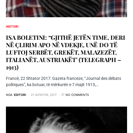
HISTORI
ISA BOLETINI: “GJITHË JETËN TIME, DERI
NË ÇLIRIM APO NË VDEKJE, UNË DO TË
LUFTOJ SERBËT, GREKËT, MALAZEZËT,
ITALIANËT, AUSTRIAKËT’ (TELEGRAPH –
1913)
Francë, 22 Shtator 2017: Gazeta franceze, “Journal des débats
politiques”, ka botuar, të mërkurën e 7 majit 1913,…
NGA
EDITORI
21 SHTATOR, 2017
NO COMMENTS