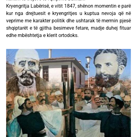
Kryengritja Labërisë, e vitit 1847, shënon momentin e parë
kur nga drejtuesit e kryengritjes u kuptua nevoja që në
veprime me karakter politik dhe ushtarak të merrnin pjesë
shqiptarët e të gjitha besimeve fetare, madje duhej fituar
edhe mbështetja e klerit ortodoks.