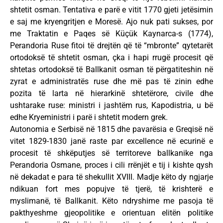
shtetit osman. Tentativa e parë e vitit 1770 gjeti jetësimin
e saj me kryengritjen e Moresë. Ajo nuk pati sukses, por
me Traktatin e Paqes së Küçük Kaynarca-s (1774),
Perandoria Ruse fitoi të drejtën që të “mbronte” qytetarët
ortodoksë të shtetit osman, çka i hapi rrugë procesit që
shtetas ortodoksë të Ballkanit osman të përgatiteshin në
zyrat e administratës ruse dhe më pas të zinin edhe
pozita të larta në hierarkinë shtetërore, civile dhe
ushtarake ruse: ministri i jashtëm rus, Kapodistria, u bë
edhe Kryeministri i parë i shtetit modern grek.
Autonomia e Serbisë në 1815 dhe pavarësia e Greqisë në
vitet 1829-1830 janë raste par excellence në ecurinë e
procesit të shkëputjes së territoreve ballkanike nga
Perandoria Osmane, proces i cili rrënjët e tij i kishte qysh
në dekadat e para të shekullit XVIII. Madje këto dy ngjarje
ndikuan fort mes popujve të tjerë, të krishterë e
myslimanë, të Ballkanit. Këto ndryshime me pasoja të
pakthyeshme gjeopolitike e orientuan elitën politike