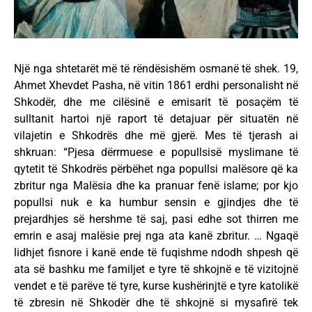
Një nga shtetarët më të rëndësishëm osmanë të shek. 19,
Ahmet Xhevdet Pasha, në vitin 1861 erdhi personalisht në
Shkodër, dhe me cilësinë e emisarit të posaçëm të
sulltanit hartoi një raport të detajuar për situatën në
vilajetin e Shkodrës dhe më gjerë. Mes të tjerash ai
shkruan: “Pjesa dërrmuese e popullsisë myslimane të
qytetit të Shkodrës përbëhet nga popullsi malësore që ka
zbritur nga Malësia dhe ka pranuar fenë islame; por kjo
popullsi nuk e ka humbur sensin e gjindjes dhe të
prejardhjes së hershme të saj, pasi edhe sot thirren me
emrin e asaj malësie prej nga ata kanë zbritur. … Ngaqë
lidhjet fisnore i kanë ende të fuqishme ndodh shpesh që
ata së bashku me familjet e tyre të shkojnë e të vizitojnë
vendet e të parëve të tyre, kurse kushërinjtë e tyre katolikë
të zbresin në Shkodër dhe të shkojnë si mysafirë tek