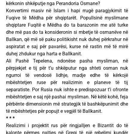
kërkonin shkëputje nga Perandoria Osmane?
Konvertimi masiv në Islam i hapi rrugë paragjykimit të
Fuqive të Mëdha për shqiptarët. Popullsinë myslimane
shqiptare Fuqitë e Mëdha do ta barazonin me atë turke
dhe më pas do ta konsideronin si mbetje të osmanëve në
Ballkan, që më së paku politikisht nuk duhej përkrahur në
aspiratat e saj për pavarësi, kurse në rastin më të mirë
duhej zhdukur nga harta e Ballkanit.
Ali Pashë Tepelena, ndonëse pasha mysliman, në
përpjekjet e tij për t’u shkëputur nga shteti osman nuk
ngurroi të vendosë lidhje, madje edhe të kërkojë
mbështetjen ruse për realizimin e planeve të tij
separatiste. Por Rusia nuk ishte e predispozuar t’i ofronte
mbështetjen e saj një pashai mysliman. Në këtë kohë, feja
përbënte dimensionin më strategjik të bashkëpunimit dhe
të mbështetjes për popujt e vegjël të Ballkanit.
* * *
Realizimi i projektit rus për ringjalljen e Bizantit do të
kalonte përmes nxitjes në Greqi të një rebelimi kundër