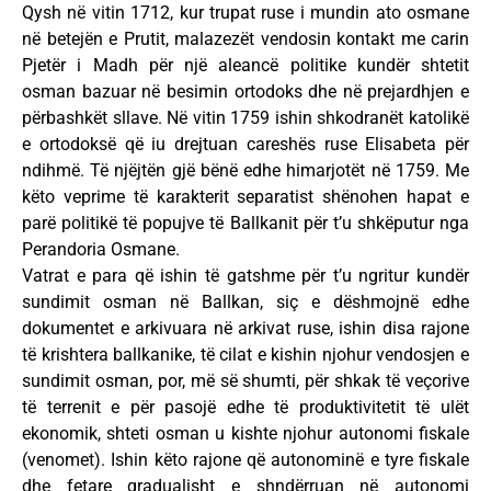
Qysh në vitin 1712, kur trupat ruse i mundin ato osmane
në betejën e Prutit, malazezët vendosin kontakt me carin
Pjetër i Madh për një aleancë politike kundër shtetit
osman bazuar në besimin ortodoks dhe në prejardhjen e
përbashkët sllave. Në vitin 1759 ishin shkodranët katolikë
e ortodoksë që iu drejtuan careshës ruse Elisabeta për
ndihmë. Të njëjtën gjë bënë edhe himarjotët në 1759. Me
këto veprime të karakterit separatist shënohen hapat e
parë politikë të popujve të Ballkanit për t’u shkëputur nga
Perandoria Osmane.
Vatrat e para që ishin të gatshme për t’u ngritur kundër
sundimit osman në Ballkan, siç e dëshmojnë edhe
dokumentet e arkivuara në arkivat ruse, ishin disa rajone
të krishtera ballkanike, të cilat e kishin njohur vendosjen e
sundimit osman, por, më së shumti, për shkak të veçorive
të terrenit e për pasojë edhe të produktivitetit të ulët
ekonomik, shteti osman u kishte njohur autonomi fiskale
(venomet). Ishin këto rajone që autonominë e tyre fiskale
dhe fetare gradualisht e shndërruan në autonomi