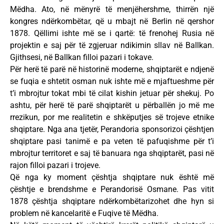
Mëdha. Ato, në mënyrë të menjëhershme, thirrën një
kongres ndërkombëtar, që u mbajt në Berlin në qershor
1878. Qëllimi ishte më se i qartë: të frenohej Rusia në
projektin e saj për të zgjeruar ndikimin sllav në Ballkan.
Gjithsesi, në Ballkan filloi pazari i tokave.
Për herë të parë në historinë moderne, shqiptarët e ndjenë
se fuqia e shtetit osman nuk ishte më e mjaftueshme për
t’i mbrojtur tokat mbi të cilat kishin jetuar për shekuj. Po
ashtu, për herë të parë shqiptarët u përballën jo më me
rrezikun, por me realitetin e shkëputjes së trojeve etnike
shqiptare. Nga ana tjetër, Perandoria sponsorizoi çështjen
shqiptare pasi tanimë e pa veten të pafuqishme për t’i
mbrojtur territoret e saj të banuara nga shqiptarët, pasi në
rajon filloi pazari i trojeve.
Që nga ky moment çështja shqiptare nuk është më
çështje e brendshme e Perandorisë Osmane. Pas vitit
1878 çështja shqiptare ndërkombëtarizohet dhe hyn si
problem në kancelaritë e Fuqive të Mëdha.