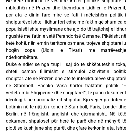
Në këtë moment të vështirë krerët politikë shqiptarë u
mblodhën në Prizren dhe themeluan Lidhjen e Prizrenit,
por ata e dinin fare mirë se fati i mëtejshëm politik i
shqiptarëve ishte i lidhur fort edhe me faktin që shumica e
popullsisë ishte myslimane dhe ajo do të trajtohej e lidhur
ngushtë me fatin e vetë Perandorisë Osmane. Pikërisht në
këtë kohë, nën emrin territore osmane, trojeve shqiptare iu
hoqën copa (Ulqini e Tivari) me marrëveshje
ndërkombëtare.
Duke e ndier se nga trupi i saj do të shkëputeshin toka,
shteti osman fillimisht e stimuloi aktivitetin politik
shqiptar, atë në Prizren dhe atë të intelektualëve shqiptarë
në Stamboll. Pashko Vasa hartoi traktatin politik “E
vërteta mbi Shqipërinë dhe shqiptarët”, të parin dokument
ideologjik në nacionalizmit shqiptar. Kjo vepër pa dritën e
botimin në të njëjtën kohë në Stamboll, Paris, Londër dhe
Berlin, në frëngjisht, anglisht dhe gjermanisht. Në këtë
dokument shpaloset për herë të parë dhe në mënyrë të
plotë se kush janë shqiptarët dhe çfarë kërkonin ata. Ishte