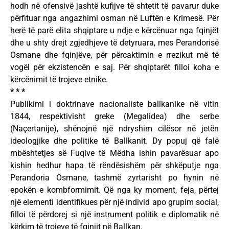
hodh në ofensivë jashtë kufijve të shtetit të pavarur duke
përfituar nga angazhimi osman në Luftën e Krimesë. Për
herë të parë elita shqiptare u ndje e kërcënuar nga fqinjët
dhe u shty drejt zgjedhjeve të detyruara, mes Perandorisë
Osmane dhe fqinjëve, për përcaktimin e rrezikut më të
vogël për ekzistencën e saj. Për shqiptarët filloi koha e
kërcënimit të trojeve etnike.
* * *
Publikimi i doktrinave nacionaliste ballkanike në vitin
1844, respektivisht greke (Megalidea) dhe serbe
(Naçertanije), shënojnë një ndryshim cilësor në jetën
ideologjike dhe politike të Ballkanit. Dy popuj që falë
mbështetjes së Fuqive të Mëdha ishin pavarësuar apo
kishin hedhur hapa të rëndësishëm për shkëputje nga
Perandoria Osmane, tashmë zyrtarisht po hynin në
epokën e kombformimit. Që nga ky moment, feja, përtej
një elementi identifikues për një individ apo grupim social,
filloi të përdorej si një instrument politik e diplomatik në
kërkim të trojeve të fqinjit në Ballkan.