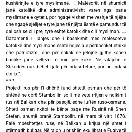
kushërinjtë e tyre myslimanë. … Malësorët në shumicë
janë katolikë dhe administrativisht varen nga paria
myslimane e qytetit, por ngaqë vishen me veshje të njëjta
dhe ngaqë sjelljet e tyre janë të njëjta është e pamundur të
dallosh se cili prej tyre është katolik dhe cili mysliman. ….
Bazamenti i lidhjes dhe i bashkimit mes malësorëve
katolikë dhe myslimanë është ndjesia e përbashkët etnike
dhe patriotizmi, dhe për shkak se jetojnë gjithë kohën
bashkë janë vëllezër e miq për kokë. Në vilajetin e
Shkodrës nuk bëhet fjalë për ndasi fetare, por për ndasi
etnike”.
* * *
Projekti rus për t’i dhënë fund shtetit osman dhe për të
shtënë në dorë Stambollin solli me vete rritjen e ndikimit
rus në Ballkan dhe, për pasojë, edhe luftën ruso-osmane.
Shteti osman nxitoi të bënte paqe me Rusinë në Shën
Stefan, shumë pranë Stambollit, në mars të vitit 1878.
Falë mbështetjes ruse, në Ballkan u krijua një shtet i
stërmadh bullgar. Në rajon u prishën ekuilibrat e Fuqive të