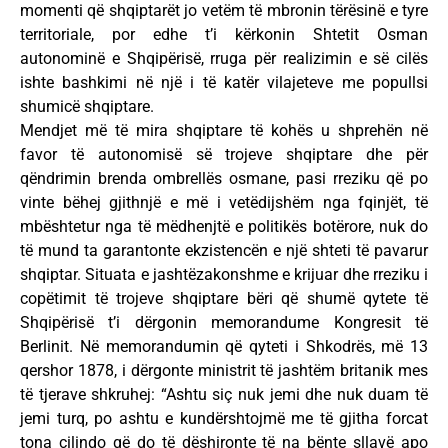
momenti që shqiptarët jo vetëm të mbronin tërësinë e tyre
territoriale, por edhe t’i kërkonin Shtetit Osman
autonominë e Shqipërisë, rruga për realizimin e së cilës
ishte bashkimi në një i të katër vilajeteve me popullsi
shumicë shqiptare.
Mendjet më të mira shqiptare të kohës u shprehën në
favor të autonomisë së trojeve shqiptare dhe për
qëndrimin brenda ombrellës osmane, pasi rreziku që po
vinte bëhej gjithnjë e më i vetëdijshëm nga fqinjët, të
mbështetur nga të mëdhenjtë e politikës botërore, nuk do
të mund ta garantonte ekzistencën e një shteti të pavarur
shqiptar. Situata e jashtëzakonshme e krijuar dhe rreziku i
copëtimit të trojeve shqiptare bëri që shumë qytete të
Shqipërisë t’i dërgonin memorandume Kongresit të
Berlinit. Në memorandumin që qyteti i Shkodrës, më 13
qershor 1878, i dërgonte ministrit të jashtëm britanik mes
të tjerave shkruhej: “Ashtu siç nuk jemi dhe nuk duam të
jemi turq, po ashtu e kundërshtojmë me të gjitha forcat
tona cilindo që do të dëshironte të na bënte sllavë apo