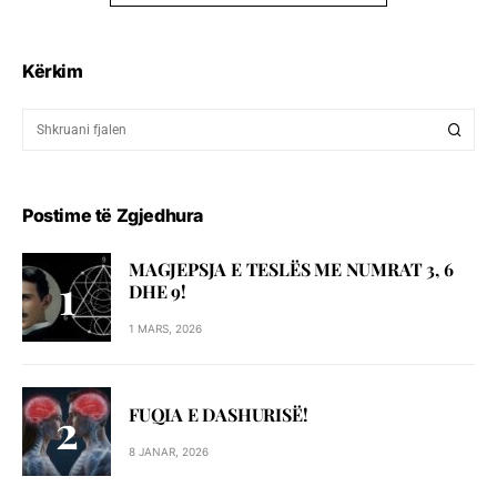
Kërkim
Postime të Zgjedhura
MAGJEPSJA E TESLËS ME NUMRAT 3, 6
DHE 9!
1 MARS, 2026
FUQIA E DASHURISË!
8 JANAR, 2026