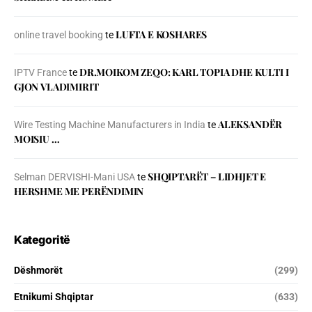
LUFTA E KOSHARES
online travel booking
te
DR.MOIKOM ZEQO: KARL TOPIA DHE KULTI I
IPTV France
te
GJON VLADIMIRIT
ALEKSANDËR
Wire Testing Machine Manufacturers in India
te
MOISIU …
SHQIPTARËT – LIDHJET E
Selman DERVISHI-Mani USA
te
HERSHME ME PERËNDIMIN
Kategoritë
Dëshmorët
(299)
Etnikumi Shqiptar
(633)