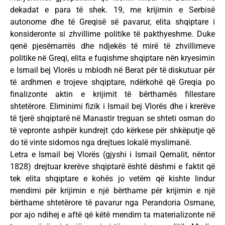
dekadat e para të shek. 19, me krijimin e Serbisë
autonome dhe të Greqisë së pavarur, elita shqiptare i
konsideronte si zhvillime politike të pakthyeshme. Duke
qenë pjesëmarrës dhe ndjekës të mirë të zhvillimeve
politike në Greqi, elita e fuqishme shqiptare nën kryesimin
e Ismail bej Vlorës u mblodh në Berat për të diskutuar për
të ardhmen e trojeve shqiptare, ndërkohë që Greqia po
finalizonte aktin e krijimit të bërthamës fillestare
shtetërore. Eliminimi fizik i Ismail bej Vlorës dhe i krerëve
të tjerë shqiptarë në Manastir treguan se shteti osman do
të vepronte ashpër kundrejt çdo kërkese për shkëputje që
do të vinte sidomos nga drejtues lokalë myslimanë.
Letra e Ismail bej Vlorës (gjyshi i Ismail Qemalit, nëntor
1828) drejtuar krerëve shqiptarë është dëshmi e faktit që
tek elita shqiptare e kohës jo vetëm që kishte lindur
mendimi për krijimin e një bërthame për krijimin e një
bërthame shtetërore të pavarur nga Perandoria Osmane,
por ajo ndihej e aftë që këtë mendim ta materializonte në