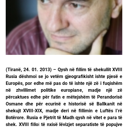
(Tiranë, 24. 01. 2013) – Qysh në fillim të shekullit XVIII
Rusia dëshmoi se jo vetëm gjeografikisht ishte pjesë e
Europës, por edhe më pas do të ishte një zë i fuqishëm
në zhvillimet politike europiane, madje një zë
përcaktues edhe për fatin e mëtejshëm të Perandorisë
Osmane dhe për ecurinë e historisë së Ballkanit në
shekujt XVIII-XIX, madje deri në fillimin e Luftës I’rë
Botërore. Rusia e Pjetrit të Madh qysh në vitet e para të
shek. XVIII fillo
i
të nxisë lëvizjet separatiste të popujve