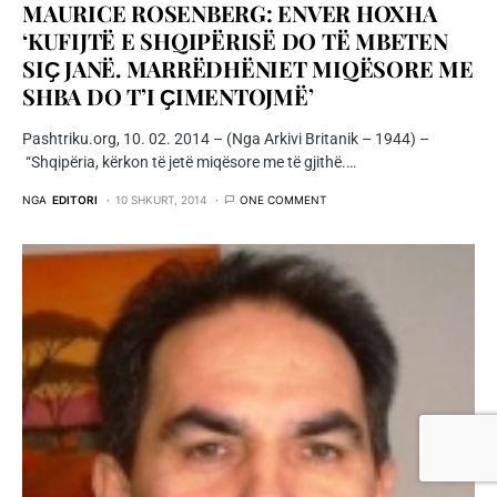
MAURICE ROSENBERG: ENVER HOXHA
‘KUFIJTË E SHQIPËRISË DO TË MBETEN
SIҪ JANË. MARRËDHËNIET MIQËSORE ME
SHBA DO T’I ҪIMENTOJMË’
Pashtriku.org, 10. 02. 2014 – (Nga Arkivi Britanik – 1944) –
“Shqipëria, kërkon të jetë miqësore me të gjithë.…
NGA
EDITORI
10 SHKURT, 2014
ONE COMMENT