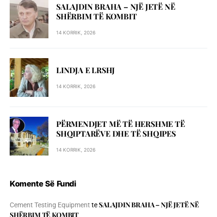
SALAJDIN BRAHA – NJЁ JETЁ NЁ
SHЁRBIM TЁ KOMBIT
14 KORRIK, 2026
LINDJA E LRSHJ
14 KORRIK, 2026
PËRMENDJET MË TË HERSHME TË
SHQIPTARËVE DHE TË SHQIPES
14 KORRIK, 2026
Komente Së Fundi
SALAJDIN BRAHA – NJЁ JETЁ NЁ
Cement Testing Equipment
te
SHЁRBIM TЁ KOMBIT