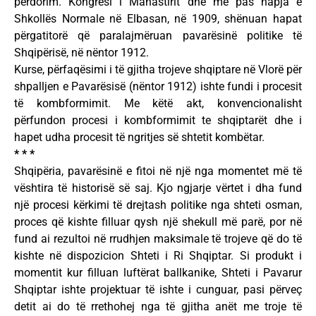
përdorim. Kongresi i Manastirit dhe më pas hapja e
Shkollës Normale në Elbasan, në 1909, shënuan hapat
përgatitorë që paralajmëruan pavarësinë politike të
Shqipërisë, në nëntor 1912.
Kurse, përfaqësimi i të gjitha trojeve shqiptare në Vlorë për
shpalljen e Pavarësisë (nëntor 1912) ishte fundi i procesit
të kombformimit. Me këtë akt, konvencionalisht
përfundon procesi i kombformimit te shqiptarët dhe i
hapet udha procesit të ngritjes së shtetit kombëtar.
* * *
Shqipëria, pavarësinë e fitoi në një nga momentet më të
vështira të historisë së saj. Kjo ngjarje vërtet i dha fund
një procesi kërkimi të drejtash politike nga shteti osman,
proces që kishte filluar qysh një shekull më parë, por në
fund ai rezultoi në rrudhjen maksimale të trojeve që do të
kishte në dispozicion Shteti i Ri Shqiptar. Si produkt i
momentit kur filluan luftërat ballkanike, Shteti i Pavarur
Shqiptar ishte projektuar të ishte i cunguar, pasi përveç
detit ai do të rrethohej nga të gjitha anët me troje të