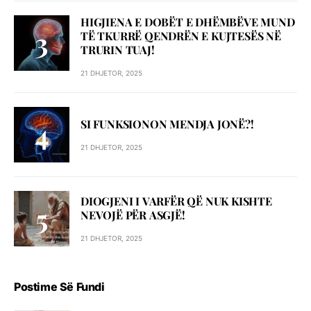
HIGJIENA E DOBËT E DHËMBËVE MUND
TË TKURRË QENDRËN E KUJTESËS NË
TRURIN TUAJ!
21 DHJETOR, 2025
SI FUNKSIONON MENDJA JONË?!
21 DHJETOR, 2025
DIOGJENI I VARFËR QË NUK KISHTE
NEVOJË PËR ASGJË!
21 DHJETOR, 2025
Postime Së Fundi