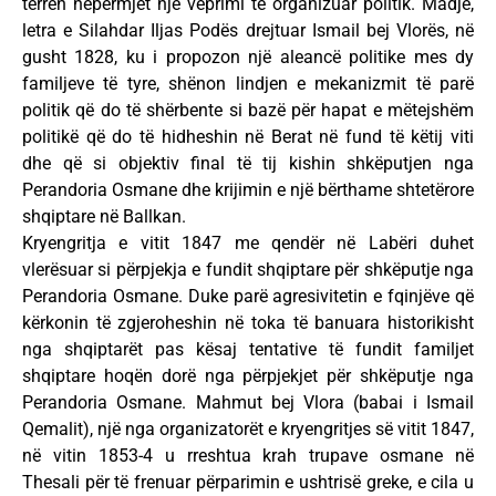
terren nëpërmjet një veprimi të organizuar politik. Madje,
letra e Silahdar Iljas Podës drejtuar Ismail bej Vlorës, në
gusht 1828, ku i propozon një aleancë politike mes dy
familjeve të tyre, shënon lindjen e mekanizmit të parë
politik që do të shërbente si bazë për hapat e mëtejshëm
politikë që do të hidheshin në Berat në fund të këtij viti
dhe që si objektiv final të tij kishin shkëputjen nga
Perandoria Osmane dhe krijimin e një bërthame shtetërore
shqiptare në Ballkan.
Kryengritja e vitit 1847 me qendër në Labëri duhet
vlerësuar si përpjekja e fundit shqiptare për shkëputje nga
Perandoria Osmane. Duke parë agresivitetin e fqinjëve që
kërkonin të zgjeroheshin në toka të banuara historikisht
nga shqiptarët pas kësaj tentative të fundit familjet
shqiptare hoqën dorë nga përpjekjet për shkëputje nga
Perandoria Osmane. Mahmut bej Vlora (babai i Ismail
Qemalit), një nga organizatorët e kryengritjes së vitit 1847,
në vitin 1853-4 u rreshtua krah trupave osmane në
Thesali për të frenuar përparimin e ushtrisë greke, e cila u