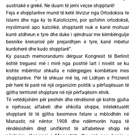
austriakë e grekë. Ne duam të jemi veçse shqiptarë!
Feja e shqiptarëve mund të ketë lëvizur nga Ortodoksia te
Islami dhe nga ky te Katolicizmi, por qofshin ortodoksë,
myslimanë apo katolikë, shqiptarët nuk e kanë mohuar
kurrë atdheun e tyre dhe duke i qëndruar me këmbëngulje
besnike krenarisë për prejardhjen e tyre, kanë mbetur
kurdoherë dhe kudo shqiptarë”.
Ky pasazh memorandumi dërguar Kongresit të Berlinit
është treguesi më i mirë nga poshtë lart i nivelit se ku
kishte mbërritur shkalla e ndërgjegjes kombëtare mes
shqiptarëve. Për të shkuar më tej, në Lidhjen e Prizrenit
për herë të parë në një organizim politik u përfaqësuan të
gjitha territoret shqiptare në një përfaqësim etnik.
Të vetëdijshëm për peshën dhe rëndësinë që kishte gjuha
e njehsuar, alfabeti dhe shkolla shqipe, intelektualët
shqiptarë të të gjitha besimeve fetare u mblodhën në
Manastir, në nëntor 1908 dhe ndërmorën hapa të
rëndësishëm drejt unifikimit të alfabeteve shqip në