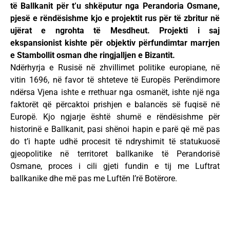
të Ballkanit për t’u shkëputur nga Perandoria Osmane,
pjesë e rëndësishme kjo e projektit rus për të zbritur në
ujërat e ngrohta të Mesdheut. Projekti i saj
ekspansionist kishte për objektiv përfundimtar marrjen
e Stambollit osman dhe ringjalljen e Bizantit.
Ndërhyrja e Rusisë në zhvillimet politike europiane, në
vitin 1696, në favor të shteteve të Europës Perëndimore
ndërsa Vjena ishte e rrethuar nga osmanët, ishte një nga
faktorët që përcaktoi prishjen e balancës së fuqisë në
Europë. Kjo ngjarje është shumë e rëndësishme për
historinë e Ballkanit, pasi shënoi hapin e parë që më pas
do t’i hapte udhë procesit të ndryshimit të statukuosë
gjeopolitike në territoret ballkanike të Perandorisë
Osmane, proces i cili gjeti fundin e tij me Luftrat
ballkanike dhe më pas me Luftën I’rë Botërore.