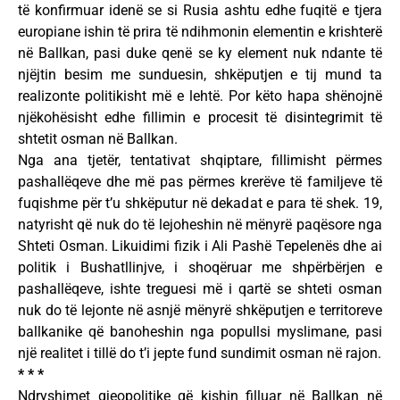
të konfirmuar idenë se si Rusia ashtu edhe fuqitë e tjera
europiane ishin të prira të ndihmonin elementin e krishterë
në Ballkan, pasi duke qenë se ky element nuk ndante të
njëjtin besim me sunduesin, shkëputjen e tij mund ta
realizonte politikisht më e lehtë. Por këto hapa shënojnë
njëkohësisht edhe fillimin e procesit të disintegrimit të
shtetit osman në Ballkan.
Nga ana tjetër, tentativat shqiptare, fillimisht përmes
pashallëqeve dhe më pas përmes krerëve të familjeve të
fuqishme për t’u shkëputur në dekadat e para të shek. 19,
natyrisht që nuk do të lejoheshin në mënyrë paqësore nga
Shteti Osman. Likuidimi fizik i Ali Pashë Tepelenës dhe ai
politik i Bushatllinjve, i shoqëruar me shpërbërjen e
pashallëqeve, ishte treguesi më i qartë se shteti osman
nuk do të lejonte në asnjë mënyrë shkëputjen e territoreve
ballkanike që banoheshin nga popullsi myslimane, pasi
një realitet i tillë do t’i jepte fund sundimit osman në rajon.
* * *
Ndryshimet gjeopolitike që kishin filluar në Ballkan në