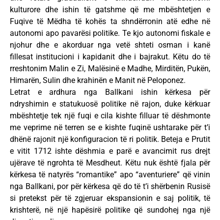
kulturore dhe ishin të gatshme që me mbështetjen e
Fuqive të Mëdha të kohës ta shndërronin atë edhe në
autonomi apo pavarësi politike. Te kjo autonomi fiskale e
njohur dhe e akorduar nga vetë shteti osman i kanë
fillesat institucioni i kapidanit dhe i bajrakut. Këtu do të
rreshtonim Malin e Zi, Malësinë e Madhe, Mirditën, Pukën,
Himarën, Sulin dhe krahinën e Manit në Peloponez.
Letrat e ardhura nga Ballkani ishin kërkesa për
ndryshimin e statukuosë politike në rajon, duke kërkuar
mbështetje tek një fuqi e cila kishte filluar të dëshmonte
me veprime në terren se e kishte fuqinë ushtarake për t’i
dhënë rajonit një konfiguracion të ri politik. Beteja e Prutit
e vitit 1712 ishte dëshmia e parë e avancimit rus drejt
ujërave të ngrohta të Mesdheut. Këtu nuk është fjala për
kërkesa të natyrës “romantike” apo “aventuriere” që vinin
nga Ballkani, por për kërkesa që do të t’i shërbenin Rusisë
si pretekst për të zgjeruar ekspansionin e saj politik, të
krishterë, në një hapësirë politike që sundohej nga një