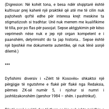
(Digresion: Në kohët tona, e besa ndër shqiptarë është
kultivuar prej kaherë një praktikë që atë me të cilin nuk
pajtohesh qoftë edhe për interesa krejt meskine ta
stigmatizosh si tradhtar. Unë nuk merrem me kualifikime
të tilla, por po flas për pasojat. Sepse aktgjykimin për këso
veprimesh nëse nuk e jep një organ kompetent e i
paanshëm, detyrimisht do ta jap historia… Sepse është
një bjeshkë me dokumente autentike, që nuk lënë asnjë
dilemë.)
***
Dyfishimi diversiv i «Zërit të Kosovës» shkaktoi një
përgjigje të ngutshme e flakë për flakë nga Redaksia,
përmes ZK-së numër 5, i njohur si numri i
jashtëzakonshëm (qershor 1984 – shën. i pashtrikut).