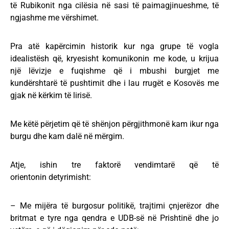
të Rubikonit nga cilësia në sasi të paimagjinueshme, të
ngjashme me vërshimet.
Pra atë kapërcimin historik kur nga grupe të vogla
idealistësh që, kryesisht komunikonin me kode, u krijua
një lëvizje e fuqishme që i mbushi burgjet me
kundërshtarë të pushtimit dhe i lau rrugët e Kosovës me
gjak në kërkim të lirisë.
Me këtë përjetim që të shënjon përgjithmonë kam ikur nga
burgu dhe kam dalë në mërgim.
Atje, ishin tre faktorë vendimtarë që të
orientonin detyrimisht:
– Me mijëra të burgosur politikë, trajtimi çnjerëzor dhe
britmat e tyre nga qendra e UDB-së në Prishtinë dhe jo