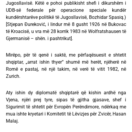
Jugosllavisë. Këtë e pohoi publikisht shefi i dikurshëm i
UDB-së federale për operacione speciale kundër
kundërshtarëve politikë të Jugosllavisë, Bozhidar Spasiq.)
[Stjepan Đureković, i lindur më 8 gusht 1926 në Bukovac
të Kroacisë, u vra më 28 korrik 1983 në Wolfratshausen të
Gjermanisë – shën. i pashtrikut].
Mirëpo, për të qenë i saktë, me përfaqësuesit e shtetit
shqiptar, „arrat ishin thyer“ shumë më herët, njëherë në
Romë e pastaj, në një takim, në verë të vitit 1982, në
Zurich.
Aty ishin dy diplomatë shqiptarë që kishin ardhë nga
Vjena, njëri prej tyre, sipas të gjitha gjasave, shef i
Sigurimit të shtetit për Evropën Perëndimore, ndërkaq me
mua ishte kryetari i Komitetit të Lëvizjes për Zvicër, Hasan
Malaj.