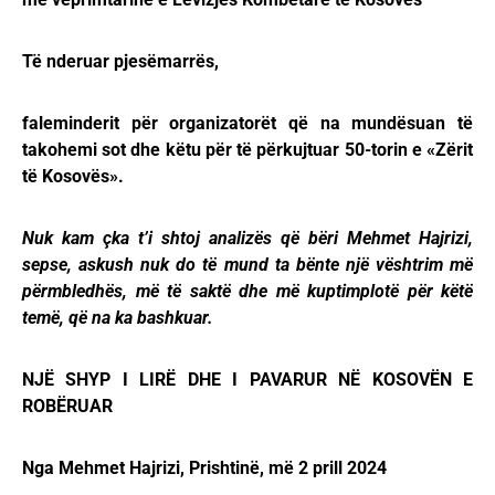
Të nderuar pjesëmarrës,
faleminderit për organizatorët që na mundësuan të
takohemi sot dhe këtu për të përkujtuar 50-torin e «Zërit
të Kosovës».
Nuk kam çka t’i shtoj analizës që bëri Mehmet Hajrizi,
sepse, askush nuk do të mund ta bënte një vështrim më
përmbledhës, më të saktë dhe më kuptimplotë për këtë
temë, që na ka bashkuar.
NJË SHYP I LIRË DHE I PAVARUR NË KOSOVËN E
ROBËRUAR
Nga Mehmet Hajrizi, Prishtinë, më 2 prill 2024