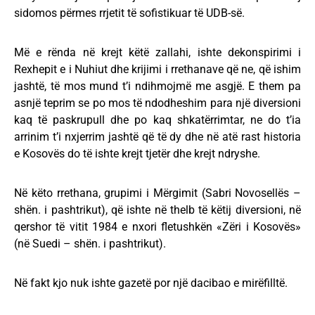
sidomos përmes rrjetit të sofistikuar të UDB-së.
Më e rënda në krejt këtë zallahi, ishte dekonspirimi i
Rexhepit e i Nuhiut dhe krijimi i rrethanave që ne, që ishim
jashtë, të mos mund t’i ndihmojmë me asgjë. E them pa
asnjë teprim se po mos të ndodheshim para një diversioni
kaq të paskrupull dhe po kaq shkatërrimtar, ne do t’ia
arrinim t’i nxjerrim jashtë që të dy dhe në atë rast historia
e Kosovës do të ishte krejt tjetër dhe krejt ndryshe.
Në këto rrethana, grupimi i Mërgimit (Sabri Novosellës –
shën. i pashtrikut), që ishte në thelb të këtij diversioni, në
qershor të vitit 1984 e nxori fletushkën «Zëri i Kosovës»
(në Suedi – shën. i pashtrikut).
Në fakt kjo nuk ishte gazetë por një dacibao e mirëfilltë.