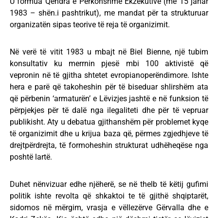
U formua Qendra e Përkohshme Ekzekutive (më 15 janar
1983 – shën.i pashtrikut), me mandat për ta strukturuar
organizatën sipas teorive të reja të organizimit.
Në verë të vitit 1983 u mbajt në Biel Bienne, një tubim
konsultativ ku merrnin pjesë mbi 100 aktivistë që
vepronin në të gjitha shtetet evropianoperëndimore. Ishte
hera e parë që takoheshin për të biseduar shlirshëm ata
që përbenin ‘armaturën’ e Lëvizjes jashtë e në funksion të
përpjekjes për të dalë nga ilegaliteti dhe për të vepruar
publikisht. Aty u debatua gjithanshëm për problemet kyqe
të organizimit dhe u krijua baza që, përmes zgjedhjeve të
drejtpërdrejta, të formoheshin strukturat udhëheqëse nga
poshtë lartë.
Duhet nënvizuar edhe njëherë, se në thelb të këtij gufimi
politik ishte revolta që shkaktoi te të gjithë shqiptarët,
sidomos në mërgim, vrasja e vëllezërve Gërvalla dhe e