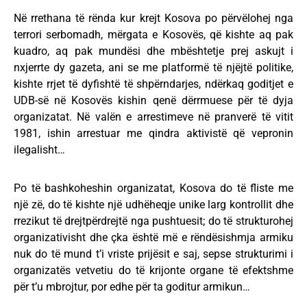
Në rrethana të rënda kur krejt Kosova po përvëlohej nga
terrori serbomadh, mërgata e Kosovës, që kishte aq pak
kuadro, aq pak mundësi dhe mbështetje prej askujt i
nxjerrte dy gazeta, ani se me platformë të njëjtë politike,
kishte rrjet të dyfishtë të shpërndarjes, ndërkaq goditjet e
UDB-së në Kosovës kishin qenë dërrmuese për të dyja
organizatat. Në valën e arrestimeve në pranverë të vitit
1981, ishin arrestuar me qindra aktivistë që vepronin
ilegalisht…
Po të bashkoheshin organizatat, Kosova do të fliste me
një zë, do të kishte një udhëheqje unike larg kontrollit dhe
rrezikut të drejtpërdrejtë nga pushtuesit; do të strukturohej
organizativisht dhe çka është më e rëndësishmja armiku
nuk do të mund t’i vriste prijësit e saj, sepse strukturimi i
organizatës vetvetiu do të krijonte organe të efektshme
për t’u mbrojtur, por edhe për ta goditur armikun…