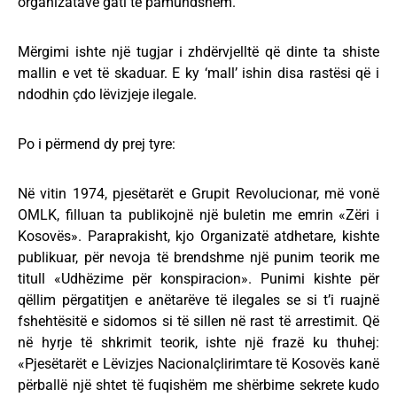
organizatave gati të pamundshëm.
Mërgimi ishte një tugjar i zhdërvjelltë që dinte ta shiste
mallin e vet të skaduar. E ky ‘mall’ ishin disa rastësi që i
ndodhin çdo lëvizjeje ilegale.
Po i përmend dy prej tyre:
Në vitin 1974, pjesëtarët e Grupit Revolucionar, më vonë
OMLK, filluan ta publikojnë një buletin me emrin «Zëri i
Kosovës». Paraprakisht, kjo Organizatë atdhetare, kishte
publikuar, për nevoja të brendshme një punim teorik me
titull «Udhëzime për konspiracion». Punimi kishte për
qëllim përgatitjen e anëtarëve të ilegales se si t’i ruajnë
fshehtësitë e sidomos si të sillen në rast të arrestimit. Që
në hyrje të shkrimit teorik, ishte një frazë ku thuhej:
«Pjesëtarët e Lëvizjes Nacionalçlirimtare të Kosovës kanë
përballë një shtet të fuqishëm me shërbime sekrete kudo