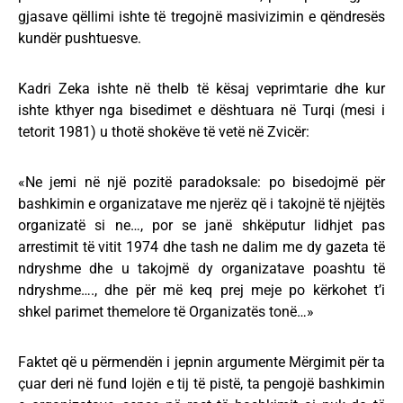
gjasave qëllimi ishte të tregojnë masivizimin e qëndresës
kundër pushtuesve.
Kadri Zeka ishte në thelb të kësaj veprimtarie dhe kur
ishte kthyer nga bisedimet e dështuara në Turqi (mesi i
tetorit 1981) u thotë shokëve të vetë në Zvicër:
«Ne jemi në një pozitë paradoksale: po bisedojmë për
bashkimin e organizatave me njerëz që i takojnë të njëjtës
organizatë si ne…, por se janë shkëputur lidhjet pas
arrestimit të vitit 1974 dhe tash ne dalim me dy gazeta të
ndryshme dhe u takojmë dy organizatave poashtu të
ndryshme…., dhe për më keq prej meje po kërkohet t’i
shkel parimet themelore të Organizatës tonë…»
Faktet që u përmendën i jepnin argumente Mërgimit për ta
çuar deri në fund lojën e tij të pistë, ta pengojë bashkimin