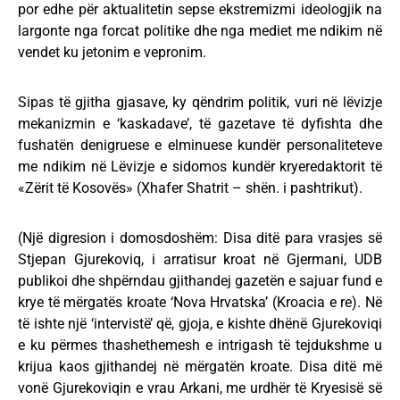
por edhe për aktualitetin sepse ekstremizmi ideologjik na
largonte nga forcat politike dhe nga mediet me ndikim në
vendet ku jetonim e vepronim.
Sipas të gjitha gjasave, ky qëndrim politik, vuri në lëvizje
mekanizmin e ‘kaskadave’, të gazetave të dyfishta dhe
fushatën denigruese e elminuese kundër personaliteteve
me ndikim në Lëvizje e sidomos kundër kryeredaktorit të
«Zërit të Kosovës» (Xhafer Shatrit – shën. i pashtrikut).
(Një digresion i domosdoshëm: Disa ditë para vrasjes së
Stjepan Gjurekoviq, i arratisur kroat në Gjermani, UDB
publikoi dhe shpërndau gjithandej gazetën e sajuar fund e
krye të mërgatës kroate ‘Nova Hrvatska’ (Kroacia e re). Në
të ishte një ‘intervistë’ që, gjoja, e kishte dhënë Gjurekoviqi
e ku përmes thashethemesh e intrigash të tejdukshme u
krijua kaos gjithandej në mërgatën kroate. Disa ditë më
vonë Gjurekoviqin e vrau Arkani, me urdhër të Kryesisë së