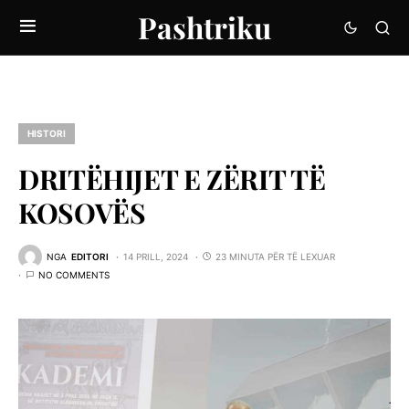
Pashtriku
HISTORI
DRITËHIJET E ZËRIT TË
KOSOVËS
NGA
EDITORI
14 PRILL, 2024
23 MINUTA PËR TË LEXUAR
NO COMMENTS