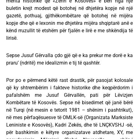
merita historike që «Zërin e Kosovës» e bëri nga një
buletin krejt modest që botohej në dhjetëra kopje në një
gazetë, pothuaj, gjithëkombëtare që botohej në mijëra
kopje dhe që e lexonin me dhjetëra mijëra shqiptarë anë e
kënd rruzullit të etshëm për fjalën e lirë e me shkëndija të
lirisë.
Sepse Jusuf Gërvalla çdo gjë që e ka prekur me dorë e ka
praru’ (ndritë) me idealizmin e tij të qashtër.
Por po e përmend këtë rast drastik, për pasojat kolosale
që ky shtrembërim i fakteve historike dhe keqpërdorim i
pafalshëm me Jusuf Gërvallën, pati për Lëvizjen
Kombëtare të Kosovës. Sepse në bisedimet që janë bërë
në Turqi (në mesin e tetorit 1981 – shënim i pashtrikut),
në mes përfaqësuesve të OMLK-së (Organizata Marksiste
Leniniste e Kosovës), Kadri Zekës, dhe të LNÇKVSHJ -së,
për bashkimin e këtyre organizatave atdhetare, XY, me