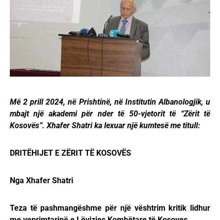
Më 2 prill 2024, në Prishtinë, në Institutin Albanologjik, u
mbajt një akademi për nder të 50-vjetorit të “Zërit të
Kosovës”. Xhafer Shatri ka lexuar një kumtesë me titull:
DRITËHIJET E ZËRIT TË KOSOVËS
Nga Xhafer Shatri
Teza të pashmangëshme për një vështrim kritik lidhur
me veprimtarinë e Lëvizjes Kombëtare të Kosoves