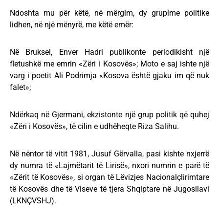
Ndoshta mu për këtë, në mërgim, dy grupime politike
lidhen, në një mënyrë, me këtë emër:
Në Bruksel, Enver Hadri publikonte periodikisht një
fletushkë me emrin «Zëri i Kosovës»; Moto e saj ishte një
varg i poetit Ali Podrimja «Kosova është gjaku im që nuk
falet»;
Ndërkaq në Gjermani, ekzistonte një grup politik që quhej
«Zëri i Kosovës», të cilin e udhëheqte Riza Salihu.
Në nëntor të vitit 1981, Jusuf Gërvalla, pasi kishte nxjerrë
dy numra të «Lajmëtarit të Lirisë», nxori numrin e parë të
«Zërit të Kosovës», si organ të Lëvizjes Nacionalçlirimtare
të Kosovës dhe të Viseve të tjera Shqiptare në Jugosllavi
(LKNÇVSHJ).