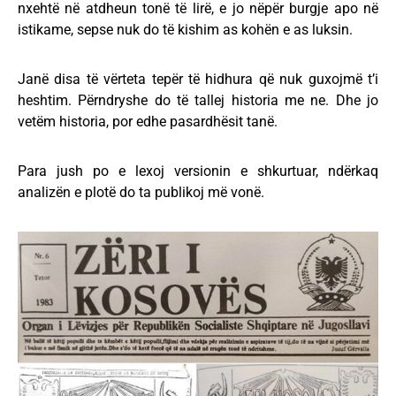
nxehtë në atdheun tonë të lirë, e jo nëpër burgje apo në
istikame, sepse nuk do të kishim as kohën e as luksin.
Janë disa të vërteta tepër të hidhura që nuk guxojmë t’i
heshtim. Përndryshe do të tallej historia me ne. Dhe jo
vetëm historia, por edhe pasardhësit tanë.
Para jush po e lexoj versionin e shkurtuar, ndërkaq
analizën e plotë do ta publikoj më vonë.