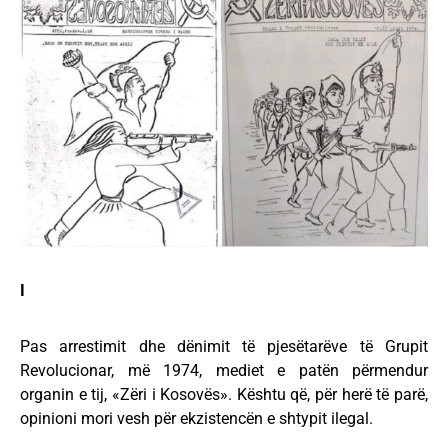
I
Pas arrestimit dhe dënimit të pjesëtarëve të Grupit
Revolucionar, më 1974, mediet e patën përmendur
organin e tij, «Zëri i Kosovës». Kështu që, për herë të parë,
opinioni mori vesh për ekzistencën e shtypit ilegal.