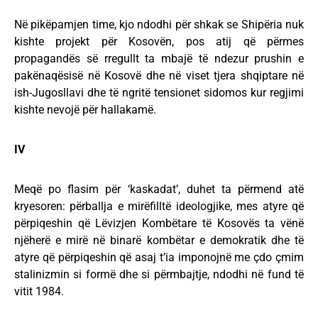
Në pikëpamjen time, kjo ndodhi për shkak se Shipëria nuk
kishte projekt për Kosovën, pos atij që përmes
propagandës së rregullt ta mbajë të ndezur prushin e
pakënaqësisë në Kosovë dhe në viset tjera shqiptare në
ish-Jugosllavi dhe të ngritë tensionet sidomos kur regjimi
kishte nevojë për hallakamë.
IV
Meqë po flasim për ‘kaskadat’, duhet ta përmend atë
kryesoren: përballja e mirëfilltë ideologjike, mes atyre që
përpiqeshin që Lëvizjen Kombëtare të Kosovës ta vënë
njëherë e mirë në binarë kombëtar e demokratik dhe të
atyre që përpiqeshin që asaj t’ia imponojnë me çdo çmim
stalinizmin si formë dhe si përmbajtje, ndodhi në fund të
vitit 1984.