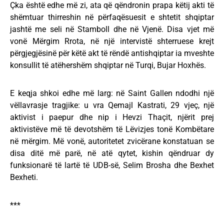
Çka është edhe më zi, ata që qëndronin prapa këtij akti të
shëmtuar thirreshin në përfaqësuesit e shtetit shqiptar
jashtë me seli në Stamboll dhe në Vjenë. Disa vjet më
vonë Mërgim Rrota, në një intervistë shterruese krejt
përgjegjësinë për këtë akt të rëndë antishqiptar ia mveshte
konsullit të atëhershëm shqiptar në Turqi, Bujar Hoxhës.
E keqja shkoi edhe më larg: në Saint Gallen ndodhi një
vëllavrasje tragjike: u vra Qemajl Kastrati, 29 vjeç, një
aktivist i paepur dhe nip i Hevzi Thaçit, njërit prej
aktivistëve më të devotshëm të Lëvizjes tonë Kombëtare
në mërgim. Më vonë, autoritetet zvicërane konstatuan se
disa ditë më parë, në atë qytet, kishin qëndruar dy
funksionarë të lartë të UDB-së, Selim Brosha dhe Bexhet
Bexheti.
***