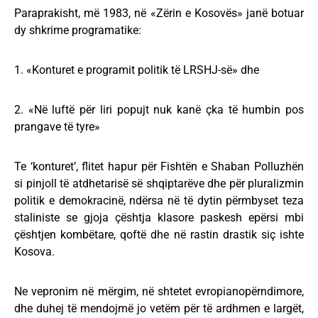
Paraprakisht, më 1983, në «Zërin e Kosovës» janë botuar
dy shkrime programatike:
1. «Konturet e programit politik të LRSHJ-së» dhe
2. «Në luftë për liri popujt nuk kanë çka të humbin pos
prangave të tyre»
Te ‘konturet’, flitet hapur për Fishtën e Shaban Polluzhën
si pinjoll të atdhetarisë së shqiptarëve dhe për pluralizmin
politik e demokracinë, ndërsa në të dytin përmbyset teza
staliniste se gjoja çështja klasore paskesh epërsi mbi
çështjen kombëtare, qoftë dhe në rastin drastik siç ishte
Kosova.
Ne vepronim në mërgim, në shtetet evropianopërndimore,
dhe duhej të mendojmë jo vetëm për të ardhmen e largët,