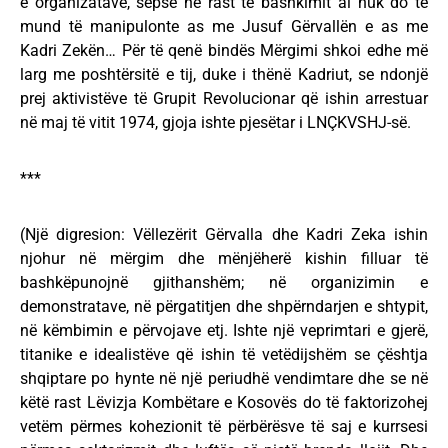
e organizatave, sepse në rast të bashkimit ai nuk do të
mund të manipulonte as me Jusuf Gërvallën e as me
Kadri Zekën… Për të qenë bindës Mërgimi shkoi edhe më
larg me poshtërsitë e tij, duke i thënë Kadriut, se ndonjë
prej aktivistëve të Grupit Revolucionar që ishin arrestuar
në maj të vitit 1974, gjoja ishte pjesëtar i LNÇKVSHJ-së.
***
(Një digresion: Vëllezërit Gërvalla dhe Kadri Zeka ishin
njohur në mërgim dhe mënjëherë kishin filluar të
bashkëpunojnë gjithanshëm; në organizimin e
demonstratave, në përgatitjen dhe shpërndarjen e shtypit,
në këmbimin e përvojave etj. Ishte një veprimtari e gjerë,
titanike e idealistëve që ishin të vetëdijshëm se çështja
shqiptare po hynte në një periudhë vendimtare dhe se në
këtë rast Lëvizja Kombëtare e Kosovës do të faktorizohej
vetëm përmes kohezionit të përbërësve të saj e kurrsesi