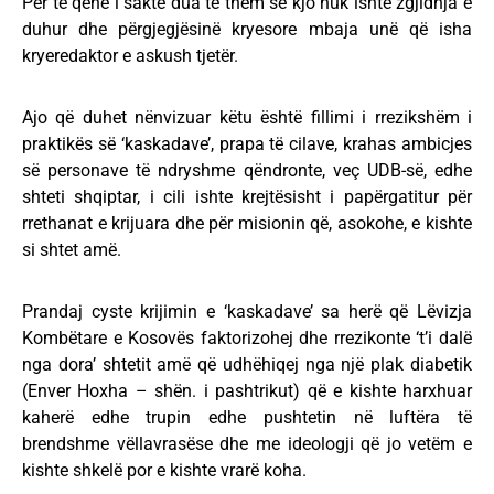
Për të qenë i saktë dua të them se kjo nuk ishte zgjidhja e
duhur dhe përgjegjësinë kryesore mbaja unë që isha
kryeredaktor e askush tjetër.
Ajo që duhet nënvizuar këtu është fillimi i rrezikshëm i
praktikës së ‘kaskadave’, prapa të cilave, krahas ambicjes
së personave të ndryshme qëndronte, veç UDB-së, edhe
shteti shqiptar, i cili ishte krejtësisht i papërgatitur për
rrethanat e krijuara dhe për misionin që, asokohe, e kishte
si shtet amë.
Prandaj cyste krijimin e ‘kaskadave’ sa herë që Lëvizja
Kombëtare e Kosovës faktorizohej dhe rrezikonte ‘t’i dalë
nga dora’ shtetit amë që udhëhiqej nga një plak diabetik
(Enver Hoxha – shën. i pashtrikut) që e kishte harxhuar
kaherë edhe trupin edhe pushtetin në luftëra të
brendshme vëllavrasëse dhe me ideologji që jo vetëm e
kishte shkelë por e kishte vrarë koha.