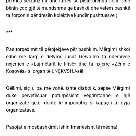
përmes sektarizmit dhe luftës së pistë brenda llojit. Dhe
bënin çdo gjë të mundshme që bashkë dhe vetëm bashkë
ta forconin qëndresën kolektive kundër pushtuesve.)
***
Pas torpedimit të përpjekjeve për bashkim, Mërgimi shkoi
edhe më larg: e detyroi Jusuf Gërvallën ta ndërpresë
nxjerrjen e «Lajmëtarit të lirisë» dhe ta nxjerrë «Zërin e
Kosovës» si organ të LNÇKVSHJ-së!
Qëllimi, siç u pa më vonë, ishte diabolik, sepse Mërgimi
duke përvetësuar paturpësisht veprimtarinë e një
organizate tjetër donte të imponohej si kapuç i të dyja
organizatave.
Pasojat e mosbashkimit ishin tmerrësisht të mëdha!