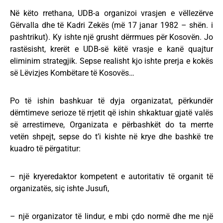
Në këto rrethana, UDB-a organizoi vrasjen e vëllezërve
Gërvalla dhe të Kadri Zekës (më 17 janar 1982 – shën. i
pashtrikut). Ky ishte një grusht dërrmues për Kosovën. Jo
rastësisht, krerët e UDB-së këtë vrasje e kanë quajtur
eliminim strategjik. Sepse realisht kjo ishte prerja e kokës
së Lëvizjes Kombëtare të Kosovës…
Po të ishin bashkuar të dyja organizatat, përkundër
dëmtimeve serioze të rrjetit që ishin shkaktuar gjatë valës
së arrestimeve, Organizata e përbashkët do ta merrte
vetën shpejt, sepse do t’i kishte në krye dhe bashkë tre
kuadro të përgatitur:
– një kryeredaktor kompetent e autoritativ të organit të
organizatës, siç ishte Jusufi,
– një organizator të lindur, e mbi çdo normë dhe me një