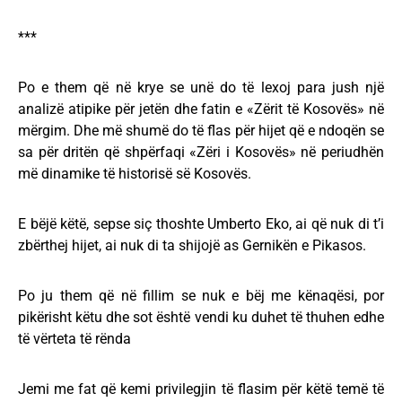
***
Po e them që në krye se unë do të lexoj para jush një
analizë atipike për jetën dhe fatin e «Zërit të Kosovës» në
mërgim. Dhe më shumë do të flas për hijet që e ndoqën se
sa për dritën që shpërfaqi «Zëri i Kosovës» në periudhën
më dinamike të historisë së Kosovës.
E bëjë këtë, sepse siç thoshte Umberto Eko, ai që nuk di t’i
zbërthej hijet, ai nuk di ta shijojë as Gernikën e Pikasos.
Po ju them që në fillim se nuk e bëj me kënaqësi, por
pikërisht këtu dhe sot është vendi ku duhet të thuhen edhe
të vërteta të rënda
Jemi me fat që kemi privilegjin të flasim për këtë temë të