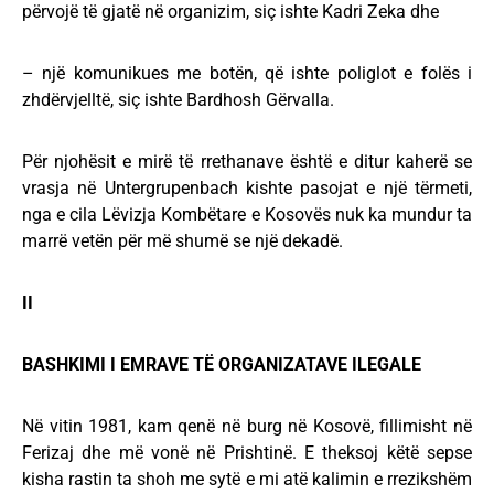
përvojë të gjatë në organizim, siç ishte Kadri Zeka dhe
– një komunikues me botën, që ishte poliglot e folës i
zhdërvjelltë, siç ishte Bardhosh Gërvalla.
Për njohësit e mirë të rrethanave është e ditur kaherë se
vrasja në Untergrupenbach kishte pasojat e një tërmeti,
nga e cila Lëvizja Kombëtare e Kosovës nuk ka mundur ta
marrë vetën për më shumë se një dekadë.
II
BASHKIMI I EMRAVE TË ORGANIZATAVE ILEGALE
Në vitin 1981, kam qenë në burg në Kosovë, fillimisht në
Ferizaj dhe më vonë në Prishtinë. E theksoj këtë sepse
kisha rastin ta shoh me sytë e mi atë kalimin e rrezikshëm