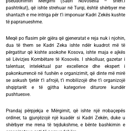
pseudonimin Mërgimi (Sabri Novosella – shën.i
pashtrikut), që ishte strehuar në Turqi, është shërbyer me
shantazh e me intriga për t’i imponuar Kadri Zekës kushte
të papranueshme.
Meqë po flasim për gjëra që gjeneratat e reja nuk i njohin,
dua të them se Kadri Zeka ishte ndër kuadrot më të
përgatitur që kishte asokohe Kosova, ishte maja e ajkës
së Lëvizjes Kombëtare të Kosovës. I shkolluar, gazetar i
talentuar, intelektual par excellence dhe ekspert i
pakonkurrencë në fushën e organizimit, që dinte më mirë
se askush tjetër t’i afrojë, t’i mobilizojë dhe t’i organizojë
shqiptarët e të gjitha kategorive diturore kundër
pushtuesve.
Prandaj përpjekja e Mërgimit, që ishte një rrobaçepës
ordiner, ta gjunjëzojë një kuadër si Kadri Zekën, duke u
shërbyer me rrena të tejdukshme, e bënte bashkimin e