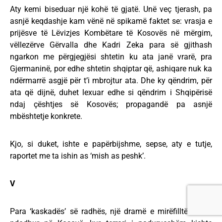
Aty kemi biseduar një kohë të gjatë. Unë veç tjerash, pa
asnjë keqdashje kam vënë në spikamë faktet se: vrasja e
prijësve të Lëvizjes Kombëtare të Kosovës në mërgim,
vëllezërve Gërvalla dhe Kadri Zeka para së gjithash
ngarkon me përgjegjësi shtetin ku ata janë vrarë, pra
Gjermaninë, por edhe shtetin shqiptar që, ashiqare nuk ka
ndërmarrë asgjë për t’i mbrojtur ata. Dhe ky qëndrim, për
ata që dijnë, duhet lexuar edhe si qëndrim i Shqipërisë
ndaj çështjes së Kosovës; propagandë pa asnjë
mbështetje konkrete.
Kjo, si duket, ishte e papërbijshme, sepse, aty e tutje,
raportet me ta ishin as ‘mish as peshk’.
V
Para ‘kaskadës’ së radhës, një dramë e mirëfilltë kishte