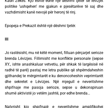
Kadri Zekës. Kjo është edhe një dëshmi tjetër se lëvizjet
politike ‘ushqehen’ me gjakun e pjesëtarëve të saj dhe
vazhdimisht kanë nevojë për heronj të rinj.
Epopeja e Prekazit është një dëshmi tjetër.
III
Jo rastësisht, mu në këtë moment, filluan përçarjet serioze
brenda Lëvizjes. Fillimisht me konflikte personale (sepse
XY., ishte anashkaluar vetvetiu, për shkak të largësisë në
radhë të parë) pastaj me letra publike që shpërndaheshin
gjithandej te mërgimtarët e ku denoncoheshin veprimtarët
dhe sekretet e Lëvizjes. Një mjegull e neveritshme
shpifnaje me pasoja serioze, sepse u dekonspiruan
shumë aktivistë jo vetëm jashtë, por edhe brenda…
Natyrisht kjo shpifnajë e neveritshme amplifikohej