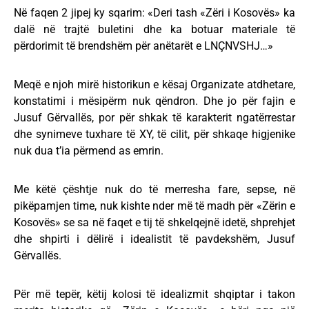
Në faqen 2 jipej ky sqarim: «Deri tash «Zëri i Kosovës» ka
dalë në trajtë buletini dhe ka botuar materiale të
përdorimit të brendshëm për anëtarët e LNÇNVSHJ…»
Meqë e njoh mirë historikun e kësaj Organizate atdhetare,
konstatimi i mësipërm nuk qëndron. Dhe jo për fajin e
Jusuf Gërvallës, por për shkak të karakterit ngatërrestar
dhe synimeve tuxhare të XY, të cilit, për shkaqe higjenike
nuk dua t’ia përmend as emrin.
Me këtë çështje nuk do të merresha fare, sepse, në
pikëpamjen time, nuk kishte nder më të madh për «Zërin e
Kosovës» se sa në faqet e tij të shkelqejnë idetë, shprehjet
dhe shpirti i dëlirë i idealistit të pavdekshëm, Jusuf
Gërvallës.
Për më tepër, këtij kolosi të idealizmit shqiptar i takon