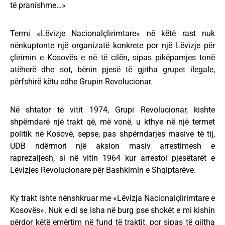
të pranishme…»
Termi «Lëvizje Nacionalçlirimtare» në këtë rast nuk
nënkuptonte një organizatë konkrete por një Lëvizje për
çlirimin e Kosovës e në të cilën, sipas pikëpamjes tonë
atëherë dhe sot, bënin pjesë të gjitha grupet ilegale,
përfshirë këtu edhe Grupin Revolucionar.
Në shtator të vitit 1974, Grupi Revolucionar, kishte
shpërndarë një trakt që, më vonë, u kthye në një termet
politik në Kosovë, sepse, pas shpërndarjes masive të tij,
UDB ndërmori një aksion masiv arrestimesh e
raprezaljesh, si në vitin 1964 kur arrestoi pjesëtarët e
Lëvizjes Revolucionare për Bashkimin e Shqiptarëve.
Ky trakt ishte nënshkruar me «Lëvizja Nacionalçlirimtare e
Kosovës». Nuk e di se isha në burg pse shokët e mi kishin
përdor këtë emërtim në fund të traktit, por sipas të gjitha