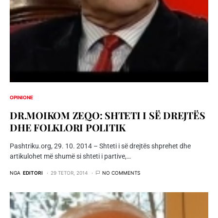
OPINIONE
DR.MOIKOM ZEQO: SHTETI I SË DREJTËS
DHE FOLKLORI POLITIK
Pashtriku.org, 29. 10. 2014 – Shteti i së drejtës shprehet dhe
artikulohet më shumë si shteti i partive,…
NGA
EDITORI
29 TETOR, 2014
NO COMMENTS