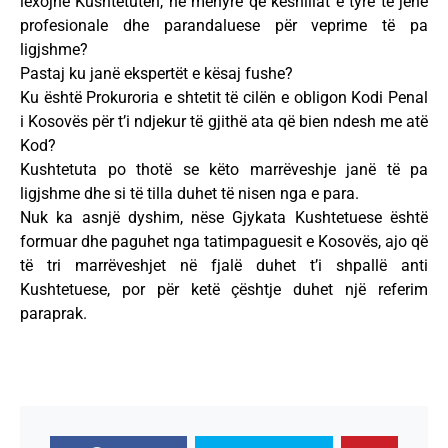
lexojnë Kushtetutën, në mënyrë që këshillat e tyre të jenë
profesionale dhe parandaluese për veprime të pa
ligjshme?
Pastaj ku janë ekspertët e kësaj fushe?
Ku është Prokuroria e shtetit të cilën e obligon Kodi Penal
i Kosovës për t’i ndjekur të gjithë ata që bien ndesh me atë
Kod?
Kushtetuta po thotë se këto marrëveshje janë të pa
ligjshme dhe si të tilla duhet të nisen nga e para.
Nuk ka asnjë dyshim, nëse Gjykata Kushtetuese është
formuar dhe paguhet nga tatimpaguesit e Kosovës, ajo që
të tri marrëveshjet në fjalë duhet t’i shpallë anti
Kushtetuese, por për ketë çështje duhet një referim
paraprak.