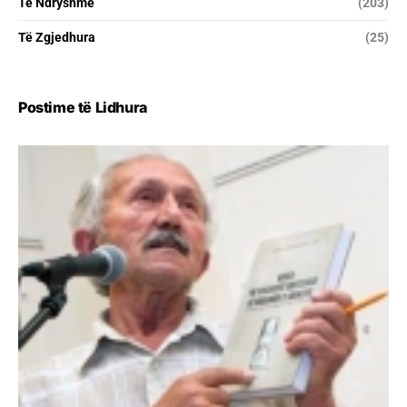
Të Ndryshme
(203)
Të Zgjedhura
(25)
Postime të Lidhura