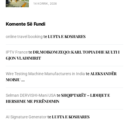
14 KORRIK, 2026
Komente Së Fundi
LUFTA E KOSHARES
online travel booking
te
DR.MOIKOM ZEQO: KARL TOPIA DHE KULTI I
IPTV France
te
GJON VLADIMIRIT
ALEKSANDËR
Wire Testing Machine Manufacturers in India
te
MOISIU …
SHQIPTARËT – LIDHJET E
Selman DERVISHI-Mani USA
te
HERSHME ME PERËNDIMIN
LUFTA E KOSHARES
AI Signature Generator
te