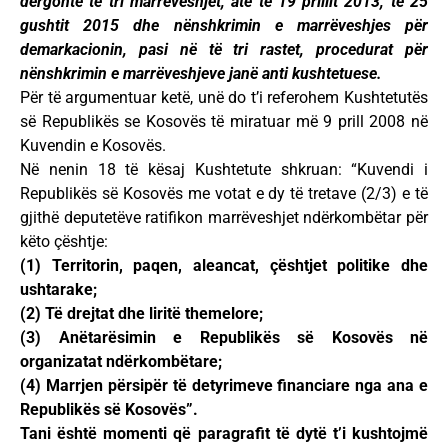
dërgonte të tri marrëveshjet, atë të 19 prillit 2013, të 25
gushtit 2015 dhe nënshkrimin e marrëveshjes për
demarkacionin, pasi në të tri rastet, procedurat për
nënshkrimin e marrëveshjeve janë anti kushtetuese.
Për të argumentuar ketë, unë do t’i referohem Kushtetutës
së Republikës se Kosovës të miratuar më 9 prill 2008 në
Kuvendin e Kosovës.
Në nenin 18 të kësaj Kushtetute shkruan: “Kuvendi i
Republikës së Kosovës me votat e dy të tretave (2/3) e të
gjithë deputetëve ratifikon marrëveshjet ndërkombëtar për
këto çështje:
(1) Territorin, paqen, aleancat, çështjet politike dhe
ushtarake;
(2) Të drejtat dhe liritë themelore;
(3) Anëtarësimin e Republikës së Kosovës në
organizatat ndërkombëtare;
(4) Marrjen përsipër të detyrimeve financiare nga ana e
Republikës së Kosovës”.
Tani është momenti që paragrafit të dytë t’i kushtojmë