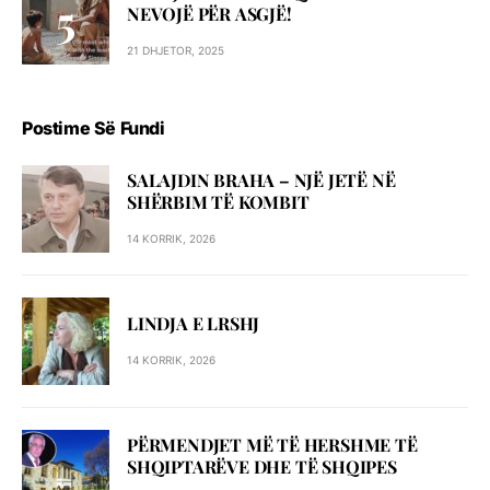
NEVOJË PËR ASGJË!
21 DHJETOR, 2025
Postime Së Fundi
SALAJDIN BRAHA – NJЁ JETЁ NЁ
SHЁRBIM TЁ KOMBIT
14 KORRIK, 2026
LINDJA E LRSHJ
14 KORRIK, 2026
PËRMENDJET MË TË HERSHME TË
SHQIPTARËVE DHE TË SHQIPES