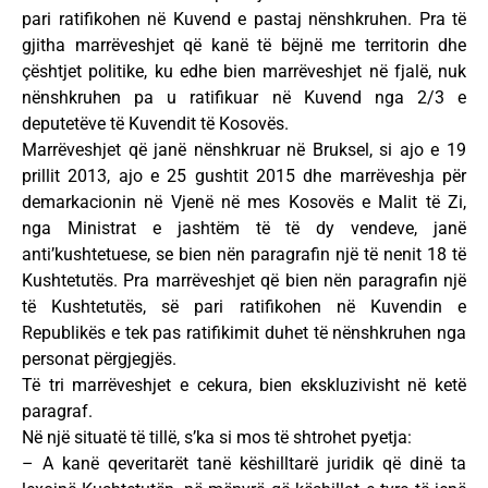
pari ratifikohen në Kuvend e pastaj nënshkruhen. Pra të
gjitha marrëveshjet që kanë të bëjnë me territorin dhe
çështjet politike, ku edhe bien marrëveshjet në fjalë, nuk
nënshkruhen pa u ratifikuar në Kuvend nga 2/3 e
deputetëve të Kuvendit të Kosovës.
Marrëveshjet që janë nënshkruar në Bruksel, si ajo e 19
prillit 2013, ajo e 25 gushtit 2015 dhe marrëveshja për
demarkacionin në Vjenë në mes Kosovës e Malit të Zi,
nga Ministrat e jashtëm të të dy vendeve, janë
anti’kushtetuese, se bien nën paragrafin një të nenit 18 të
Kushtetutës. Pra marrëveshjet që bien nën paragrafin një
të Kushtetutës, së pari ratifikohen në Kuvendin e
Republikës e tek pas ratifikimit duhet të nënshkruhen nga
personat përgjegjës.
Të tri marrëveshjet e cekura, bien ekskluzivisht në ketë
paragraf.
Në një situatë të tillë, s’ka si mos të shtrohet pyetja:
– A kanë qeveritarët tanë këshilltarë juridik që dinë ta