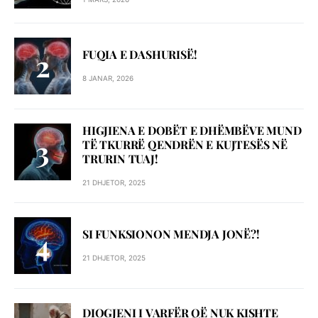
FUQIA E DASHURISË!
8 JANAR, 2026
HIGJIENA E DOBËT E DHËMBËVE MUND
TË TKURRË QENDRËN E KUJTESËS NË
TRURIN TUAJ!
21 DHJETOR, 2025
SI FUNKSIONON MENDJA JONË?!
21 DHJETOR, 2025
DIOGJENI I VARFËR QË NUK KISHTE