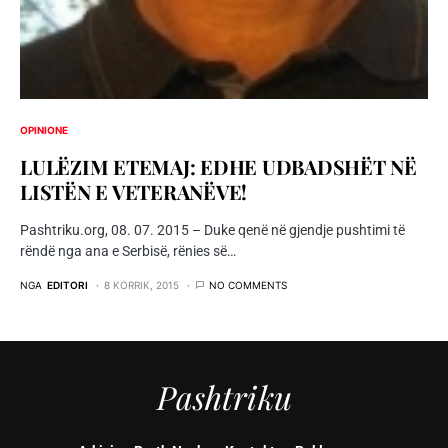
OPINIONE
LULËZIM ETEMAJ: EDHE UDBADSHËT NË
LISTËN E VETERANËVE!
Pashtriku.org, 08. 07. 2015 – Duke qenë në gjendje pushtimi të
rëndë nga ana e Serbisë, rënies së…
NGA
EDITORI
8 KORRIK, 2015
NO COMMENTS
Pashtriku