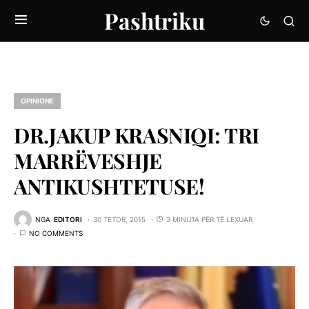
Pashtriku
OPINIONE
DR.JAKUP KRASNIQI: TRI
MARRËVESHJE
ANTIKUSHTETUSE!
NGA
EDITORI
30 TETOR, 2015
3 MINUTA PËR TË LEXUAR
NO COMMENTS