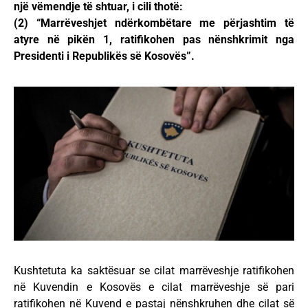
një vëmendje të shtuar, i cili thotë:
(2) “Marrëveshjet ndërkombëtare me përjashtim të
atyre në pikën 1, ratifikohen pas nënshkrimit nga
Presidenti i Republikës së Kosovës”.
Kushtetuta ka saktësuar se cilat marrëveshje ratifikohen
në Kuvendin e Kosovës e cilat marrëveshje së pari
ratifikohen në Kuvend e pastaj nënshkruhen dhe cilat së