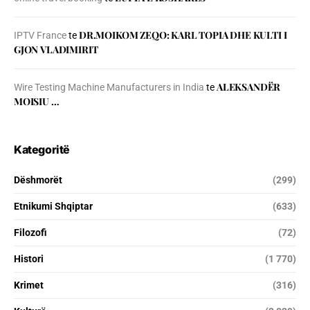
DR.MOIKOM ZEQO: KARL TOPIA DHE KULTI I
IPTV France
te
GJON VLADIMIRIT
ALEKSANDËR
Wire Testing Machine Manufacturers in India
te
MOISIU …
Kategoritë
Dëshmorët
(299)
Etnikumi Shqiptar
(633)
Filozofi
(72)
Histori
(1 770)
Krimet
(316)