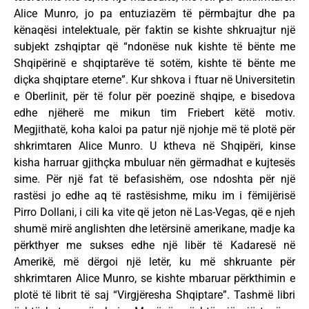
Alice Munro, jo pa entuziazëm të përmbajtur dhe pa
kënaqësi intelektuale, për faktin se kishte shkruajtur një
subjekt zshqiptar që “ndonëse nuk kishte të bënte me
Shqipërinë e shqiptarëve të sotëm, kishte të bënte me
diçka shqiptare eterne”. Kur shkova i ftuar në Universitetin
e Oberlinit, për të folur për poezinë shqipe, e bisedova
edhe njëherë me mikun tim Friebert këtë motiv.
Megjithatë, koha kaloi pa patur një njohje më të plotë për
shkrimtaren Alice Munro. U ktheva në Shqipëri, kinse
kisha harruar gjithçka mbuluar nën gërmadhat e kujtesës
sime. Për një fat të befasishëm, ose ndoshta për një
rastësi jo edhe aq të rastësishme, miku im i fëmijërisë
Pirro Dollani, i cili ka vite që jeton në Las-Vegas, që e njeh
shumë mirë anglishten dhe letërsinë amerikane, madje ka
përkthyer me sukses edhe një libër të Kadaresë në
Amerikë, më dërgoi një letër, ku më shkruante për
shkrimtaren Alice Munro, se kishte mbaruar përkthimin e
plotë të librit të saj “Virgjëresha Shqiptare”. Tashmë libri