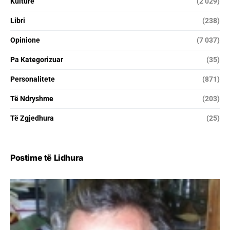
Kulturë
(2 029)
Libri
(238)
Opinione
(7 037)
Pa Kategorizuar
(35)
Personalitete
(871)
Të Ndryshme
(203)
Të Zgjedhura
(25)
Postime të Lidhura