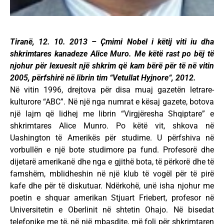
Tiranë, 12. 10. 2013 – Ҫmimi Nobel i këtij viti iu dha
shkrimtares kanadeze Alice Muro. Me këtë rast po bëj të
njohur për lexuesit një shkrim që kam bërë për të në vitin
2005, përfshirë në librin tim “Vetullat Hyjnore“, 2012.
Në vitin 1996, drejtova për disa muaj gazetën letrare-
kulturore “ABC”. Në një nga numrat e kësaj gazete, botova
një lajm që lidhej me librin “Virgjëresha Shqiptare” e
shkrimtares Alice Munro. Po këtë vit, shkova në
Uashington të Amerikës për studime. U përfshiva në
vorbullën e një bote studimore pa fund. Profesorë dhe
dijetarë amerikanë dhe nga e gjithë bota, të përkorë dhe të
famshëm, mblidheshin në një klub të vogël për të pirë
kafe dhe për të diskutuar. Ndërkohë, unë isha njohur me
poetin e shquar amerikan Stjuart Friebert, profesor në
Universitetin e Oberlinit në shtetin Ohajo. Në bisedat
telefonike me të, në një mbasdite, më foli për shkrimtaren