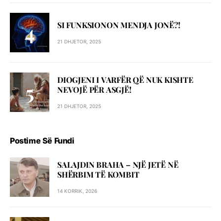
SI FUNKSIONON MENDJA JONË?!
21 DHJETOR, 2025
DIOGJENI I VARFËR QË NUK KISHTE
NEVOJË PËR ASGJË!
21 DHJETOR, 2025
Postime Së Fundi
SALAJDIN BRAHA – NJЁ JETЁ NЁ
SHЁRBIM TЁ KOMBIT
14 KORRIK, 2026