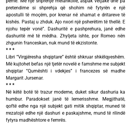
pemë. Me një shprehje melankolie, aspak vetjake dhe pa
pretendime si shprehja që shohim në fytyrën e një
apostulli të moçëm, por krenar në xhamat e dritareve të
kishës. Pastaj u zhduk. Ajo nxori një psherëtim të thellë. E
njohu tepër vonë”. Dashuritë e pashprehura, janë edhe
dashuritë më të mëdha. Zhyljeta ishte, por Romeo nën
zhgunin franceskan, nuk mund të ekzistonte.
* * *
Libri “Virgjëresha shqiptare” është shkruar shkëlqyeshëm.
Më kujtohet befas një tjetër novelë e famshme me subjekt
shqiptar “Qumështi i vdekjes” i francezes së madhe
Margarit Jursenar.
* * *
Në këtë botë të trazur moderne, duket sikur dashuria ka
humbur. Paradokset janë të lemerisshme. Megjithatë,
qoftë edhe nga një subjekt gati mitik shqiptar, muned të
rrezatojë edhe një dashuri e paskajshme, mund të rilindë
fytyra madhështore e femrës.