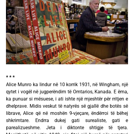
* * *
Alice Munro ka lindur në 10 korrik 1931, në Wingham, një
qytet i vogël në jugperëndim të Omtarios, Kanada. E ëma,
ka punuar si mësuese, i ati ishte një mjeshtër për rritjen e
dhelprave. Midis veskut të natyrës së gjallë dhe botës së
librave, Alice që në moshën 9-vjeçare, ëndërroi të bëhej
shkrimtare. Endrra dukej gati surealiste, gati e
parealizueshme. Jeta i diktonte shtigje të tjera.