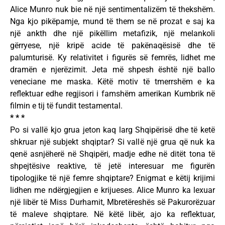
Alice Munro nuk bie në një sentimentalizëm të thekshëm.
Nga kjo pikëpamje, mund të them se në prozat e saj ka
një ankth dhe një pikëllim metafizik, një melankoli
gërryese, një kripë acide të pakënaqësisë dhe të
palumturisë. Ky relativitet i figurës së femrës, lidhet me
dramën e njerëzimit. Jeta më shpesh është një ballo
veneciane me maska. Këtë motiv të tmerrshëm e ka
reflektuar edhe regjisori i famshëm amerikan Kumbrik në
filmin e tij të fundit testamental.
* * *
Po si vallë kjo grua jeton kaq larg Shqipërisë dhe të ketë
shkruar një subjekt shqiptar? Si vallë një grua që nuk ka
qenë asnjëherë në Shqipëri, madje edhe në ditët tona të
shpejtësive reaktive, të jetë interesuar me figurën
tipologjike të një femre shqiptare? Enigmat e këtij krijimi
lidhen me ndërgjegjien e krijueses. Alice Munro ka lexuar
një libër të Miss Durhamit, Mbretëreshës së Pakurorëzuar
të maleve shqiptare. Në këtë libër, ajo ka reflektuar,