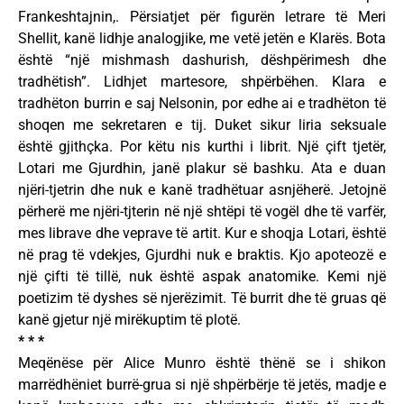
Frankeshtajnin,. Përsiatjet për figurën letrare të Meri
Shellit, kanë lidhje analogjike, me vetë jetën e Klarës. Bota
është “një mishmash dashurish, dëshpërimesh dhe
tradhëtish”. Lidhjet martesore, shpërbëhen. Klara e
tradhëton burrin e saj Nelsonin, por edhe ai e tradhëton të
shoqen me sekretaren e tij. Duket sikur liria seksuale
është gjithçka. Por këtu nis kurthi i librit. Një çift tjetër,
Lotari me Gjurdhin, janë plakur së bashku. Ata e duan
njëri-tjetrin dhe nuk e kanë tradhëtuar asnjëherë. Jetojnë
përherë me njëri-tjterin në një shtëpi të vogël dhe të varfër,
mes librave dhe veprave të artit. Kur e shoqja Lotari, është
në prag të vdekjes, Gjurdhi nuk e braktis. Kjo apoteozë e
një çifti të tillë, nuk është aspak anatomike. Kemi një
poetizim të dyshes së njerëzimit. Të burrit dhe të gruas që
kanë gjetur një mirëkuptim të plotë.
* * *
Meqënëse për Alice Munro është thënë se i shikon
marrëdhëniet burrë-grua si një shpërbërje të jetës, madje e