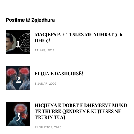
Postime të Zgjedhura
MAGJEPSJA E TESLËS ME NUMRAT 3, 6
DHE 9!
1 MARS, 2026
FUQIA E DASHURISË!
8 JANAR, 2026
HIGJIENA E DOBËT E DHËMBËVE MUND
TË TKURRË QENDRËN E KUJTESËS NË
TRURIN TUAJ!
21 DHJETOR, 2025