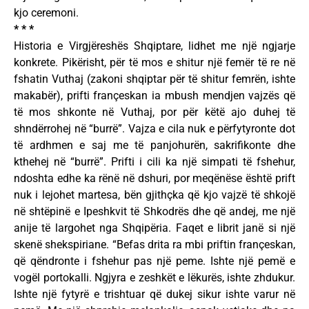
kjo ceremoni.
* * *
Historia e Virgjëreshës Shqiptare, lidhet me një ngjarje
konkrete. Pikërisht, për të mos e shitur një femër të re në
fshatin Vuthaj (zakoni shqiptar për të shitur femrën, ishte
makabër), prifti françeskan ia mbush mendjen vajzës që
të mos shkonte në Vuthaj, por për këtë ajo duhej të
shndërrohej në “burrë”. Vajza e cila nuk e përfytyronte dot
të ardhmen e saj me të panjohurën, sakrifikonte dhe
kthehej në “burrë”. Prifti i cili ka një simpati të fshehur,
ndoshta edhe ka rënë në dshuri, por meqënëse është prift
nuk i lejohet martesa, bën gjithçka që kjo vajzë të shkojë
në shtëpinë e Ipeshkvit të Shkodrës dhe që andej, me një
anije të largohet nga Shqipëria. Faqet e librit janë si një
skenë shekspiriane. “Befas drita ra mbi priftin françeskan,
që qëndronte i fshehur pas një peme. Ishte një pemë e
vogël portokalli. Ngjyra e zeshkët e lëkurës, ishte zhdukur.
Ishte një fytyrë e trishtuar që dukej sikur ishte varur në