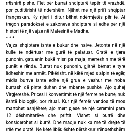
rrëshirë pishe. Flet për burrat shqiptarë tepër të vrazhdë,
por çuditërisht të ndershëm. Njihet me një prift shqiptar
françeskan. Ky njeri i ditur bëhet ndërmjetës për të. Ai
tregon paradokset e zakoneve shqiptare si edhe për një
histori të një vajze në Malësinë e Madhe.
* * *
Vajza shqiptare ishte e bukur dhe naive. Jetonte në një
kullë të ndërtuar me gurë të palatuar. Gratë e tjera
punonin, gatuanin bukë misri pa maja, merreshin me tërë
punët e rënda. Burrat nuk punonin, gjithë bëmat e tyre
lidheshin me armët. Pikërisht, në këtë mjedis alpin të egër,
midis burrve ishte edhe një grua e veshur me rroba
burrash që pinte duhan dhe mbante pushkë. Ajo quhej
Virgjëreshë. Pricesi i konvertimit të një femre në burrë, nuk
është biologjik, por ritual. Kur një femër vendos të mos
martohet asnjëherë, ajo merr pjesë në një ceremini para
12 dëshmitarëve dhe priftit. Vishet si burrë dhe
konsiderohet si burrë. Dhe madje nuk ka më të drejtë të
rrijë me gratë. Në këtë libër, është përshkrur rrënqethshëm