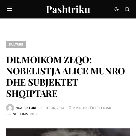
Pashtriku
KULTURË
DR.MOIKOM ZEQO:
NOBELISTJA ALICE MUNRO
DHE SUBJEKTET
SHQIPTARE
NGA
EDITORI
13 TETOR, 2013
9 MINUTA PËR TË LEXUAR
NO COMMENTS