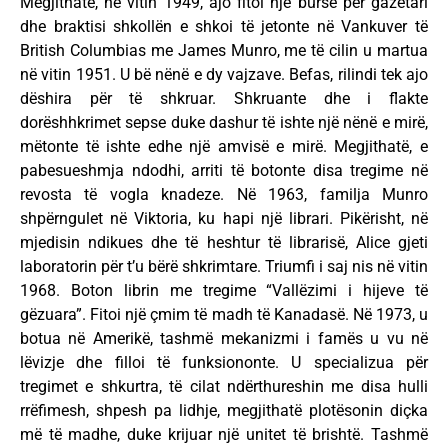
Megjithatë, në vitin 1949, ajo fitoi një bursë për gazetari
dhe braktisi shkollën e shkoi të jetonte në Vankuver të
British Columbias me James Munro, me të cilin u martua
në vitin 1951. U bë nënë e dy vajzave. Befas, rilindi tek ajo
dëshira për të shkruar. Shkruante dhe i flakte
dorëshhkrimet sepse duke dashur të ishte një nënë e mirë,
mëtonte të ishte edhe një amvisë e mirë. Megjithatë, e
pabesueshmja ndodhi, arriti të botonte disa tregime në
revosta të vogla knadeze. Në 1963, familja Munro
shpërngulet në Viktoria, ku hapi një librari. Pikërisht, në
mjedisin ndikues dhe të heshtur të librarisë, Alice gjeti
laboratorin për t’u bërë shkrimtare. Triumfi i saj nis në vitin
1968. Boton librin me tregime “Vallëzimi i hijeve të
gëzuara”. Fitoi një çmim të madh të Kanadasë. Në 1973, u
botua në Amerikë, tashmë mekanizmi i famës u vu në
lëvizje dhe filloi të funksiononte. U specializua për
tregimet e shkurtra, të cilat ndërthureshin me disa hulli
rrëfimesh, shpesh pa lidhje, megjithatë plotësonin diçka
më të madhe, duke krijuar një unitet të brishtë. Tashmë