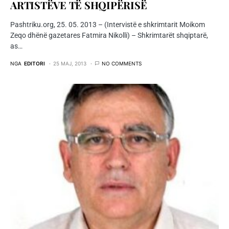
ARTISTËVE TË SHQIPËRISË
Pashtriku.org, 25. 05. 2013 – (Intervistë e shkrimtarit Moikom
Zeqo dhënë gazetares Fatmira Nikolli) – Shkrimtarët shqiptarë,
as…
NGA
EDITORI
25 MAJ, 2013
NO COMMENTS