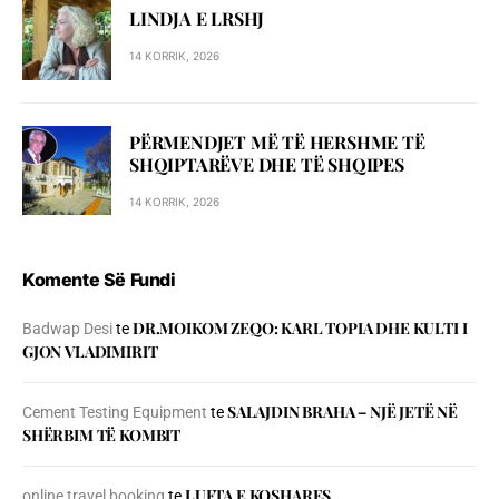
LINDJA E LRSHJ
14 KORRIK, 2026
PËRMENDJET MË TË HERSHME TË
SHQIPTARËVE DHE TË SHQIPES
14 KORRIK, 2026
Komente Së Fundi
DR.MOIKOM ZEQO: KARL TOPIA DHE KULTI I
Badwap Desi
te
GJON VLADIMIRIT
SALAJDIN BRAHA – NJЁ JETЁ NЁ
Cement Testing Equipment
te
SHЁRBIM TЁ KOMBIT
LUFTA E KOSHARES
online travel booking
te