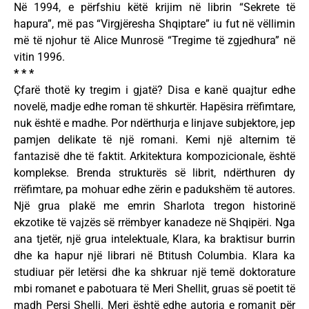
Në 1994, e përfshiu këtë krijim në librin “Sekrete të
hapura”, më pas “Virgjëresha Shqiptare” iu fut në vëllimin
më të njohur të Alice Munrosë “Tregime të zgjedhura” në
vitin 1996.
* * *
Çfarë thotë ky tregim i gjatë? Disa e kanë quajtur edhe
novelë, madje edhe roman të shkurtër. Hapësira rrëfimtare,
nuk është e madhe. Por ndërthurja e linjave subjektore, jep
pamjen delikate të një romani. Kemi një alternim të
fantazisë dhe të faktit. Arkitektura kompozicionale, është
komplekse. Brenda strukturës së librit, ndërthuren dy
rrëfimtare, pa mohuar edhe zërin e padukshëm të autores.
Një grua plakë me emrin Sharlota tregon historinë
ekzotike të vajzës së rrëmbyer kanadeze në Shqipëri. Nga
ana tjetër, një grua intelektuale, Klara, ka braktisur burrin
dhe ka hapur një librari në Btitush Columbia. Klara ka
studiuar për letërsi dhe ka shkruar një temë doktorature
mbi romanet e pabotuara të Meri Shellit, gruas së poetit të
madh Persi Shelli. Meri është edhe autorja e romanit për