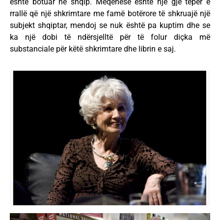
është botuar në shqip. Meqënëse është një gjë tepër e
rrallë që një shkrimtare me famë botërore të shkruajë një
subjekt shqiptar, mendoj se nuk është pa kuptim dhe se
ka një dobi të ndërsjelltë për të folur diçka më
substanciale për këtë shkrimtare dhe librin e saj.