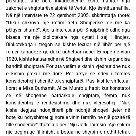
përsiatjet janë bërë inkadeshente, është habitur nga
zakonet e shqiptarëve alpinë të Veriut. Kjo është zanafilla.
Në një intervistë të 22 qershorit 2005, shkrimtarja thotë:
“Dikur shkrova një rrëfim rreth Shqipërisë, që më ka
pëlqyer shumë”. Ajo u interesua për Shqipërinë edhe nga
biseda me një bibliotekare nga qyteti i saj i lindjes.
Bibliotekarja i tregon se kishte lexuar një libër për një
femër kanadeze që duke udhëtuar nëpër Europë në vitin
1920, kishte kaluar edhe në Shqipëri dhe kishin kapur disa
banditë shqiptarë. Por ata vetëm e kishin vjedhur dhe nuk
e kishin prekur me dorë. Për arsye se nderi i femrës
konsiderohej i shenjtë tek shqiptarët. Pasi kishte shfletuar
librat e Miss Durhamit, Alice Munro u habit kur konstatoi
se në shoqërinë patriarkale shqiptare, femra nuk
konsiderohej e rëndësishme dhe nuk vlerësohej. “Nuk
kisha dëgjuar ndonjëherë për ndonjë shoqëri tjetër në
botë, ku ndryshimet gjinore e vinin femrën në një pozitë të
tillë shoqërore” thotë ajo për “Nju Jork Taimsin. Ajo shkroi
një tregim që fillimisht u botua në shtypin e rrethit letrar.