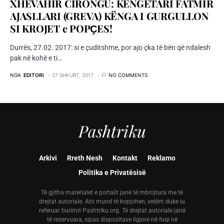
XHEVAHIR CIRONGU: KËNGËTARI FATMIR
AJASLLARI (GREVA) KËNGA I GURGULLON
SI KROJET e POPҪES!
Durrës, 27.02. 2017: si e çuditshme, por ajo çka të bën që ndalesh
pak në kohë e ti…
NGA
EDITORI
27 SHKURT, 2017
NO COMMENTS
Pashtriku
Arkivi
Rreth Nesh
Kontakt
Reklamo
Politika e Privatësisë
Të gjitha materialet e portalit janë të mbrojtura me të
drejtat autoriale. Ato mund të kopjohen, vetëm duke iu
referuar burimit Pashtriku.org. Të drejtat autoriale janë
të rezervuara, sipas dispozitave ligjore në fuqi në