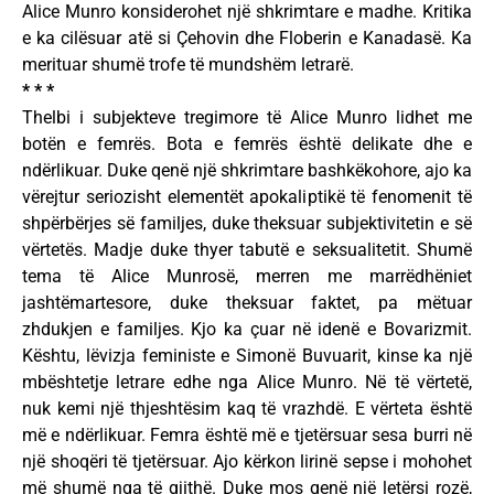
Alice Munro konsiderohet një shkrimtare e madhe. Kritika
e ka cilësuar atë si Çehovin dhe Floberin e Kanadasë. Ka
merituar shumë trofe të mundshëm letrarë.
* * *
Thelbi i subjekteve tregimore të Alice Munro lidhet me
botën e femrës. Bota e femrës është delikate dhe e
ndërlikuar. Duke qenë një shkrimtare bashkëkohore, ajo ka
vërejtur seriozisht elementët apokaliptikë të fenomenit të
shpërbërjes së familjes, duke theksuar subjektivitetin e së
vërtetës. Madje duke thyer tabutë e seksualitetit. Shumë
tema të Alice Munrosë, merren me marrëdhëniet
jashtëmartesore, duke theksuar faktet, pa mëtuar
zhdukjen e familjes. Kjo ka çuar në idenë e Bovarizmit.
Kështu, lëvizja feministe e Simonë Buvuarit, kinse ka një
mbështetje letrare edhe nga Alice Munro. Në të vërtetë,
nuk kemi një thjeshtësim kaq të vrazhdë. E vërteta është
më e ndërlikuar. Femra është më e tjetërsuar sesa burri në
një shoqëri të tjetërsuar. Ajo kërkon lirinë sepse i mohohet
më shumë nga të gjithë. Duke mos qenë një letërsi rozë,