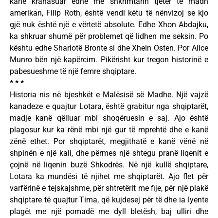
kanë krahasuar edhe me shkrimtarin tjetër të madh
amerikan, Filip Roth, është vendi këtu të nënvizoj se kjo
gjë nuk është një e vërtetë absolute. Edhe Xhon Abdajku,
ka shkruar shumë për problemet që lidhen me seksin. Po
kështu edhe Sharlotë Bronte si dhe Xhein Osten. Por Alice
Munro bën një kapërcim. Pikërisht kur tregon historinë e
pabesueshme të një femre shqiptare.
* * *
Historia nis në bjeshkët e Malësisë së Madhe. Një vajzë
kanadeze e quajtur Lotara, është grabitur nga shqiptarët,
madje kanë qëlluar mbi shoqëruesin e saj. Ajo është
plagosur kur ka rënë mbi një gur të mprehtë dhe e kanë
zënë ethet. Por shqiptarët, megjithatë e kanë vënë në
shpinën e një kali, dhe përmes një shtegu pranë liqenit e
çojnë në liqenin buzë Shkodrës. Në një kullë shqiptare,
Lotara ka mundësi të njihet me shqiptarët. Ajo flet për
varfërinë e tejskajshme, për shtretërit me fije, për një plakë
shqiptare të quajtur Tima, që kujdesej për të dhe ia lyente
plagët me një pomadë me dyll bletësh, baj ulliri dhe