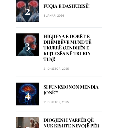
FUQIA E DASHURISË!
8 JANAR, 2026
HIGJIENA E DOBËT E
DHËMBËVE MUND TË
TKURRË QENDRËN E
KUJTESËS NË TRURIN
TUAJ!
21 DHJETOR, 2025
SI FUNKSIONON MENDJA
JONË?!
21 DHJETOR, 2025
DIOGJENI I VARFËR QË
NUK KISHTE NEVOJË PËR