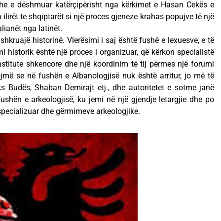
 dhe e dëshmuar katërçipërisht nga kërkimet e Hasan Cekës e
ilirët te shqiptarët si një proces gjeneze krahas popujve të një
lianët nga latinët.
shkruajë historinë. Vlerësimi i saj është fushë e lexuesve, e të
i historik është një proces i organizuar, që kërkon specialistë
institute shkencore dhe një koordinim të tij përmes një forumi
jmë se në fushën e Albanologjisë nuk është arritur, jo më të
ks Budës, Shaban Demirajt etj., dhe autoritetet e sotme janë
fushën e arkeologjisë, ku jemi në një gjendje letargjie dhe po
 specializuar dhe gërmimeve arkeologjike.