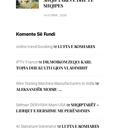
SHQIPES
14 KORRIK, 2026
Komente Së Fundi
LUFTA E KOSHARES
online travel booking
te
DR.MOIKOM ZEQO: KARL
IPTV France
te
TOPIA DHE KULTI I GJON VLADIMIRIT
Wire Testing Machine Manufacturers in India
te
ALEKSANDËR MOISIU …
SHQIPTARËT –
Selman DERVISHI-Mani USA
te
LIDHJET E HERSHME ME PERËNDIMIN
LUFTA E KOSHARES
AI Signature Generator
te