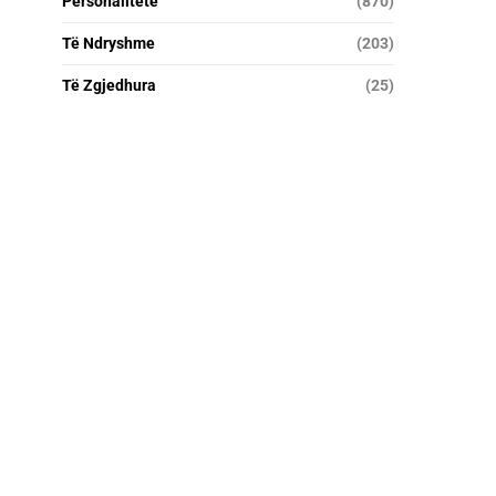
Personalitete
(870)
Të Ndryshme
(203)
Të Zgjedhura
(25)