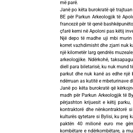
më parë.
Janë po këta burokratë që trajtuan
BE për Parkun Arkeologjik të Apo
francezë për të qenë bashkëpunëtorë
çfarë kemi në Apoloni pas këtij inv
Një depo të madhe uji mbi murin 
korret vazhdimisht dhe zjarri nuk 
një kilometër larg qendrës muzeale,
arkeologjike. Ndërkohë, taksapagu
diell para biletarisë, ku nuk mund të
parkut dhe nuk kanë as edhe një ba
ndërruan as kutitë e mbeturinave dh
Janë po këta burokratë që kërkoj
madh për Parkun Arkeologjik të Byl
përjashton krijuesit e këtij parku,
kontraktorë dhe nënkontraktorë si
kulturës qytetare si Bylisi, ku prej
paktën 40 milionë euro me gërm
kombëtare e ndërkombëtare, a mund 