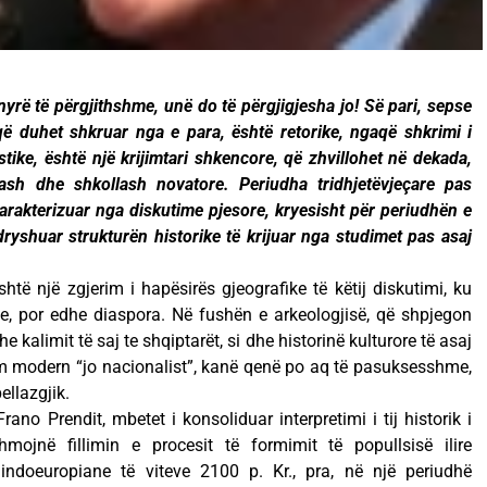
yrë të përgjithshme, unë do të përgjigjesha jo! Së pari, sepse
, që duhet shkruar nga e para, është retorike, ngaqë shkrimi i
istike, është një krijimtari shkencore, që zhvillohet në dekada,
sh dhe shkollash novatore. Periudha tridhjetëvjeçare pas
rakterizuar nga diskutime pjesore, kryesisht për periudhën e
dryshuar strukturën historike të krijuar nga studimet pas asaj
htë një zgjerim i hapësirës gjeografike të këtij diskutimi, ku
se, por edhe diaspora. Në fushën e arkeologjisë, që shpjegon
dhe kalimit të saj te shqiptarët, si dhe historinë kulturore të asaj
etim modern “jo nacionalist”, kanë qenë po aq të pasuksesshme,
ellazgjik.
ano Prendit, mbetet i konsoliduar interpretimi i tij historik i
hmojnë fillimin e procesit të formimit të popullsisë ilire
ndoeuropiane të viteve 2100 p. Kr., pra, në një periudhë