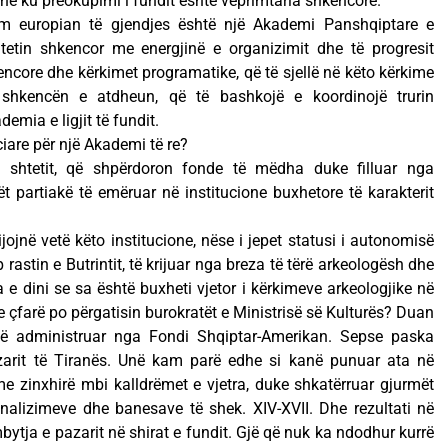
he ku preokupimi i fundit është veprimtaria shkencore.
m europian të gjendjes është një Akademi Panshqiptare e
tetin shkencor me energjinë e organizimit dhe të progresit
encore dhe kërkimet programatike, që të sjellë në këto kërkime
 shkencën e atdheun, që të bashkojë e koordinojë trurin
emia e ligjit të fundit.
iare për një Akademi të re?
 shtetit, që shpërdoron fonde të mëdha duke filluar nga
t partiakë të emëruar në institucione buxhetore të karakterit
ojnë vetë këto institucione, nëse i jepet statusi i autonomisë
rastin e Butrintit, të krijuar nga breza të tërë arkeologësh dhe
a e dini se sa është buxheti vjetor i kërkimeve arkeologjike në
se çfarë po përgatisin burokratët e Ministrisë së Kulturës? Duan
 të administruar nga Fondi Shqiptar-Amerikan. Sepse paska
zarit të Tiranës. Unë kam parë edhe si kanë punuar ata në
e zinxhirë mbi kalldrëmet e vjetra, duke shkatërruar gjurmët
nalizimeve dhe banesave të shek. XIV-XVII. Dhe rezultati në
mbytja e pazarit në shirat e fundit. Gjë që nuk ka ndodhur kurrë