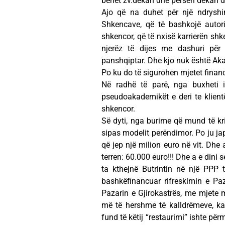
bëhet zv.dekan dhe përsëri dekan d
Ajo që na duhet për një ndryshi
Shkencave, që të bashkojë autori
shkencor, që të nxisë karrierën shk
njerëz të dijes me dashuri për
panshqiptar. Dhe kjo nuk është Akad
Po ku do të sigurohen mjetet financ
Në radhë të parë, nga buxheti i
pseudoakademikët e deri te klientë
shkencor.
Së dyti, nga burime që mund të krij
sipas modelit perëndimor. Po ju jap 
që jep një milion euro në vit. Dhe 
terren: 60.000 euro!!! Dhe a e dini 
ta kthejnë Butrintin në një PPP
bashkëfinancuar rifreskimin e Pa
Pazarin e Gjirokastrës, me mjete m
më të hershme të kalldrëmeve, ka
fund të këtij “restaurimi” ishte për