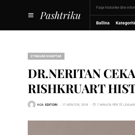
Faqe historike dhe info
Pashtriku
Ballina
Kategorit
ETNIKUMI SHQIPTAR
DR.NERITAN CEKA
RISHKRUART HIS
NGA
EDITORI
17 NËNTOR, 2019
7 MINUTA PËR TË LEXUAR