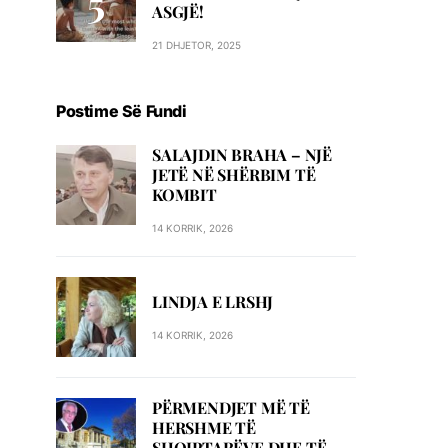
ASGJË!
21 DHJETOR, 2025
Postime Së Fundi
SALAJDIN BRAHA – NJЁ
JETЁ NЁ SHЁRBIM TЁ
KOMBIT
14 KORRIK, 2026
LINDJA E LRSHJ
14 KORRIK, 2026
PËRMENDJET MË TË
HERSHME TË
SHQIPTARËVE DHE TË