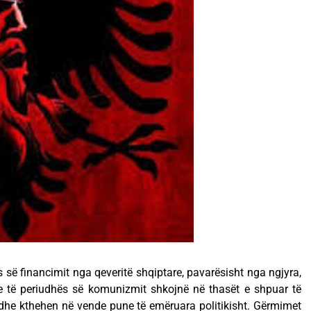
së financimit nga qeveritë shqiptare, pavarësisht nga ngjyra,
të periudhës së komunizmit shkojnë në thasët e shpuar të
t dhe kthehen në vende pune të emëruara politikisht. Gërmimet