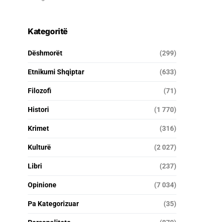
Kategoritë
Dëshmorët
(299)
Etnikumi Shqiptar
(633)
Filozofi
(71)
Histori
(1 770)
Krimet
(316)
Kulturë
(2 027)
Libri
(237)
Opinione
(7 034)
Pa Kategorizuar
(35)