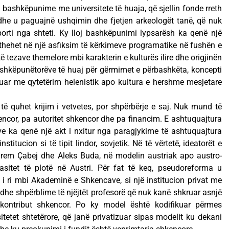
bashkëpunime me universitete të huaja, që sjellin fonde rreth
dhe u paguajnë ushqimin dhe fjetjen arkeologët tanë, që nuk
orti nga shteti. Ky lloj bashkëpunimi lypsarësh ka qenë një
thehet në një asfiksim të kërkimeve programatike në fushën e
 të tezave themelore mbi karakterin e kulturës ilire dhe origjinën
 bashkëpunëtorëve të huaj për gërmimet e përbashkëta, koncepti
suar me qytetërim helenistik apo kultura e hershme mesjetare
të quhet krijim i vetvetes, por shpërbërje e saj. Nuk mund të
kencor, pa autoritet shkencor dhe pa financim. E ashtuquajtura
 ka qenë një akt i nxitur nga paragjykime të ashtuquajtura
titucion si të tipit lindor, sovjetik. Në të vërtetë, ideatorët e
rem Çabej dhe Aleks Buda, në modelin austriak apo austro-
sitet të plotë në Austri. Për fat të keq, pseudoreforma u
 i ri mbi Akademinë e Shkencave, si një institucion privat me
 dhe shpërblime të njëjtët profesorë që nuk kanë shkruar asnjë
 kontribut shkencor. Po ky model është kodifikuar përmes
itetet shtetërore, që janë privatizuar sipas modelit ku dekani