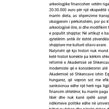
arkeologjike financohen vetëm nga 
20-30.000 euro për një ekspeditë 
marrin dieta, as shpenzime transp
oksigjenim i përkohshëm, por po k
arkeologjisë ilire, si dhe modifikim
e popullit shqiptar. Në artikujt e
qytetërim antik ilir është zëvendë
shqiptare me kulturë sllavo-avare.
Natyrisht që kjo histori nuk mund 
ketë histori korrekte pa kërkim sh
reformë e Akademisë së Shkencave
moderniste që e konsideronin atë ins
Akademisë së Shkencave ishin Eq
hungarez, që vepron sot me efika
sanksionua edhe një herë nga ligji
financim shtetëror, ku marrin paga
libër dhe nuk kanë sjellë asnjë
ndikimeve politike edhe në univers