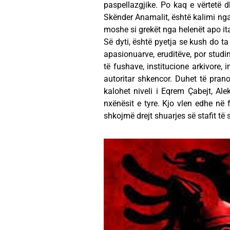
paspellazgjike. Po kaq e vërtetë
Skënder Anamalit, është kalimi nga 
moshe si grekët nga helenët apo ita
Së dyti, është pyetja se kush do ta 
apasionuarve, eruditëve, por studim
të fushave, institucione arkivore, 
autoritar shkencor. Duhet të prano
kalohet niveli i Eqrem Çabejt, Ale
nxënësit e tyre. Kjo vlen edhe në 
shkojmë drejt shuarjes së stafit të