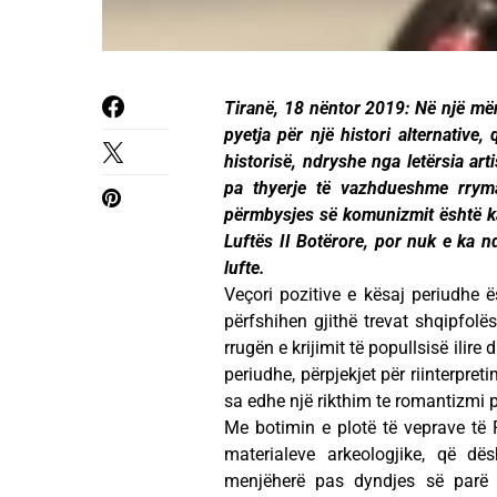
Tiranë, 18 nëntor 2019: Në një mën
pyetja për një histori alternative
historisë, ndryshe nga letërsia art
pa thyerje të vazhdueshme rryma
përmbysjes së komunizmit është ka
Luftës II Botërore, por nuk e ka n
lufte.
Veçori pozitive e kësaj periudhe ës
përfshihen gjithë trevat shqipfolë
rrugën e krijimit të popullsisë ilire 
periudhe, përpjekjet për riinterpr
sa edhe një rikthim te romantizmi p
Me botimin e plotë të veprave të Fr
materialeve arkeologjike, që dës
menjëherë pas dyndjes së parë i