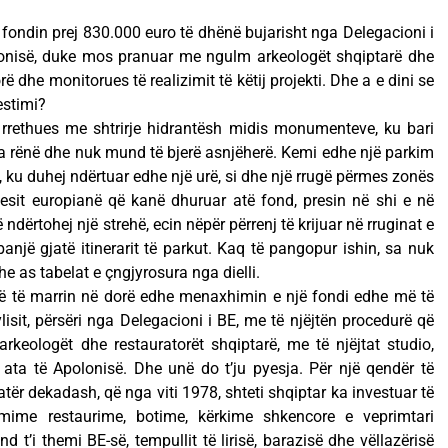
 fondin prej 830.000 euro të dhënë bujarisht nga Delegacioni i
lonisë, duke mos pranuar me ngulm arkeologët shqiptarë dhe
 dhe monitorues të realizimit të këtij projekti. Dhe a e dini se
estimi?
rrethues me shtrirje hidrantësh midis monumenteve, ku bari
ka rënë dhe nuk mund të bjerë asnjëherë. Kemi edhe një parkim
 ku duhej ndërtuar edhe një urë, si dhe një rrugë përmes zonës
esit europianë që kanë dhuruar atë fond, presin në shi e në
 ndërtohej një strehë, ecin nëpër përrenj të krijuar në rruginat e
një gjatë itinerarit të parkut. Kaq të pangopur ishin, sa nuk
e as tabelat e çngjyrosura nga dielli.
në të marrin në dorë edhe menaxhimin e një fondi edhe më të
isit, përsëri nga Delegacioni i BE, me të njëjtën procedurë që
 arkeologët dhe restauratorët shqiptarë, me të njëjtat studio,
 ata të Apolonisë. Dhe unë do t’ju pyesja. Për një qendër të
 katër dekadash, që nga viti 1978, shteti shqiptar ka investuar të
ime restaurime, botime, kërkime shkencore e veprimtari
t’i themi BE-së, tempullit të lirisë, barazisë dhe vëllazërisë