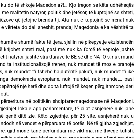
or ku do të shkojë Maqedonia?!… Kjo tregon se këta udhëheqës
e realitetin natyror, politik dhe jetësor, të kuptojnë se shteti,
njëzove që jetojnë brenda tij. Ata nuk e kuptojnë se rrenat nuk
e vërteta do dali sheshit, prandaj Maqedonia e ka vështirë ta
më e shumë fakte të tjera, sjellin në pikëpyetje ekzistencën
ë krijohet shteti real, pasi më nuk ka forcë të veprojë jashtë
litetit natyror, jashtë strukturave të BE-së dhe NATO-s, nuk mund
nd ta institucionalizojë rrenën, nuk mundet të mos e pranojë
, nuk mundet t’i fshehë hajdutëritë pakufi, nuk mundet t’i ikë
ur nga demokracia evropiane, nuk mundet, nuk mundet… pasi
epërtojë një herë dhe do ta luftojë të keqen përgjithmonë, deri
otit.
ë përsëritura në politikën shqiptare-maqedonase në Maqedoni,
gjedhjet lokale apo parlamentare, të cilat asnjëherë nuk janë
në qenë ditë zie. Këto zgjedhje, për 25 vite, asnjëherë nuk u
ndodh në vendet e përparuara të botës. Në të gjitha zgjedhjet,
re, gjithmonë kanë përfunduar me viktima, me thyerje kutish,