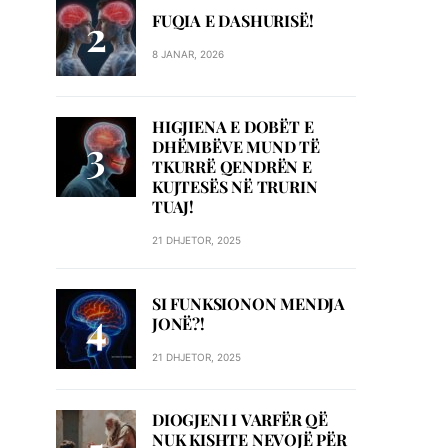
FUQIA E DASHURISË!
8 JANAR, 2026
HIGJIENA E DOBËT E
DHËMBËVE MUND TË
TKURRË QENDRËN E
KUJTESËS NË TRURIN
TUAJ!
21 DHJETOR, 2025
SI FUNKSIONON MENDJA
JONË?!
21 DHJETOR, 2025
DIOGJENI I VARFËR QË
NUK KISHTE NEVOJË PËR