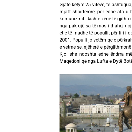
Gjatë këtyre 25 viteve, të ashtuqua
mjaft shpirtërorë, por edhe ata 
komunizmit i kishte zënë të gjitha 
nga pak ujë sa të mos i thahej goj
etje të madhe të popullit për liri i 
2001. Populli jo vetëm që e përkra
e vetme se, njëherë e përgjithmonë d
Kjo ishe ndoshta edhe ëndrra më
Maqedoni që nga Lufta e Dytë Botë