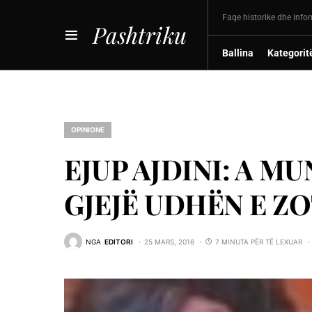
Faqe historike dhe info
Pashtriku
Ballina
Kategorit
OPINIONE
EJUP AJDINI: A 
GJEJË UDHËN E ZO
NGA
EDITORI
25 MARS, 2016
7 MINUTA PËR TË LEXUAR