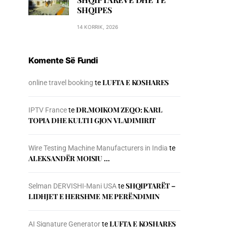
SHQIPES
14 KORRIK, 2026
Komente Së Fundi
LUFTA E KOSHARES
online travel booking
te
DR.MOIKOM ZEQO: KARL
IPTV France
te
TOPIA DHE KULTI I GJON VLADIMIRIT
Wire Testing Machine Manufacturers in India
te
ALEKSANDËR MOISIU …
SHQIPTARËT –
Selman DERVISHI-Mani USA
te
LIDHJET E HERSHME ME PERËNDIMIN
LUFTA E KOSHARES
AI Signature Generator
te