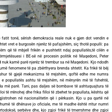
të fatit tonë, sërish demokracia reale nuk e gjen dot vendin e
htet vret e burgosën njerëz të pafajshëm, siç thotë populli: pa
m që të mbjell frikën e pushtetit ndaj popullatës,të cilën e
mjetësuesi i BE-së në procesin politik në Maqedoni, Peter
nd nuk kamë parë njerëz të trembur sa në Maqedoni. Kjo ndodh
humë fenomene të pa zbërthyera brenda shtetit. Ka frikë të bëj
dashur të gjejë mekanizma të rrejshëm, qoftë edhe me numra
in e popullatës ashtu të rrejshëm, në mënyrën më të fshehtë,
a më parë. Tani, pas daljes së bombave të ashtuquajtura të
loi të rrënohej dhe frika filloi të zbehet te popullata, kështu që
jistrohen në nacionalitetin që i përkasin. Kjo u pa qartë në
 shumë të dhënave jo oficiale, me të madhe është rritur numri
ortodoksë, serbëve dhe, kjo zgjoi frikë të tmerrshme dhe zgjoi