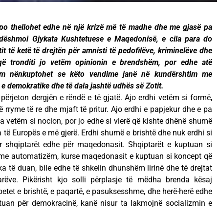
po thellohet edhe në një krizë më të madhe dhe me gjasë pa
 dëshmoi Gjykata Kushtetuese e Maqedonisë, e cila para do
etit të ketë të drejtën për amnisti të pedofilëve, kriminelëve dhe
që tronditi jo vetëm opinionin e brendshëm, por edhe atë
ëm nënkuptohet se këto vendime janë në kundërshtim me
ar e demokratike dhe të dala jashtë udhës së Zotit.
rjeton dergjën e rëndë e të gjatë. Ajo erdhi vetëm si formë,
jë rryme të re dhe mjaft të pritur. Ajo erdhi e papjekur dhe e pa
ua vetëm si nocion, por jo edhe si vlerë që kishte dhënë shumë
a të Europës e më gjerë. Erdhi shumë e brishtë dhe nuk erdhi si
r shqiptarët edhe për maqedonasit. Shqiptarët e kuptuan si
en me automatizëm, kurse maqedonasit e kuptuan si koncept që
të duan, bile edhe të shkelin dhunshëm lirinë dhe të drejtat
rëve. Pikërisht kjo solli përplasje të mëdha brenda kësaj
betet e brishtë, e paqartë, e pasuksesshme, dhe herë-herë edhe
luftuan për demokracinë, kanë nisur ta lakmojnë socializmin e