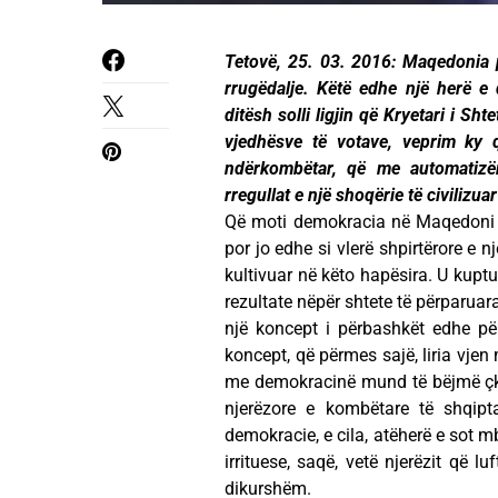
Tetovë, 25. 03. 2016: Maqedonia 
rrugëdalje. Këtë edhe një herë e
ditësh solli ligjin që Kryetari i Sht
vjedhësve të votave, veprim ky 
ndërkombëtar, që me automatiz
rregullat e një shoqërie të civilizu
Që moti demokracia në Maqedoni pë
por jo edhe si vlerë shpirtërore e n
kultivuar në këto hapësira. U kupt
rezultate nëpër shtete të përparuar
një koncept i përbashkët edhe pë
koncept, që përmes sajë, liria vj
me demokracinë mund të bëjmë çka 
njerëzore e kombëtare të shqipta
demokracie, e cila, atëherë e sot m
irrituese, saqë, vetë njerëzit që 
dikurshëm.