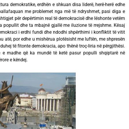
jtura demokratike, erdhën e shkuan disa liderë, herë-herë edhe
u ballafaquan me problemet nga më të ndryshmet, pasi diga e
shtigjet për depërtimin real të demokracisë dhe lëshonte vetëm
a popullit dhe ta mbajnë gjallë me iluzione të rrejshme. Kësaj
demokraci i erdhi fundi dhe ndodhi shpërthimi i konfliktit të vitit
hu atë, por edhe u mishërua plotësisht me luftën, me shpresën
uhej të fitonte demokracia, apo thënë troç-liria në përgjithësi.
 e madhe që ka mundë të ketë pasur populli shqiptarë në
rore e këndej.