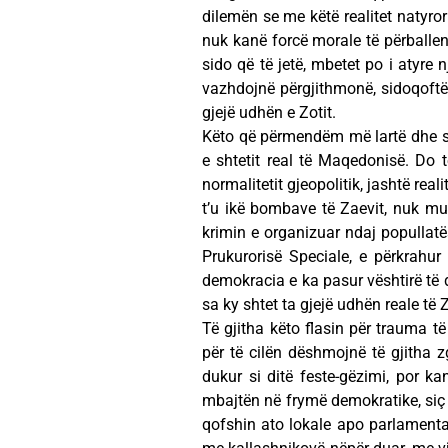
dilemën se me këtë realitet natyr
nuk kanë forcë morale të përballen m
sido që të jetë, mbetet po i atyre 
vazhdojnë përgjithmonë, sidoqoftë 
gjejë udhën e Zotit.
Këto që përmendëm më lartë dhe shu
e shtetit real të Maqedonisë. Do t
normalitetit gjeopolitik, jashtë rea
t’u ikë bombave të Zaevit, nuk mu
krimin e organizuar ndaj popullatës
Prukurorisë Speciale, e përkrah
demokracia e ka pasur vështirë të d
sa ky shtet ta gjejë udhën reale të Z
Të gjitha këto flasin për trauma t
për të cilën dëshmojnë të gjitha z
dukur si ditë feste-gëzimi, por ka
mbajtën në frymë demokratike, siç 
qofshin ato lokale apo parlamenta