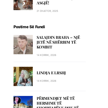
ASGJË!
21 DHJETOR, 2025
Postime Së Fundi
SALAJDIN BRAHA – NJЁ
JETЁ NЁ SHЁRBIM TЁ
KOMBIT
14 KORRIK, 2026
LINDJA E LRSHJ
14 KORRIK, 2026
PËRMENDJET MË TË
HERSHME TË
SHQIPTARËVE DHE TË