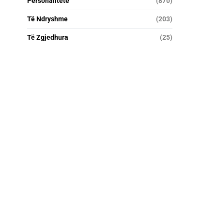
Personalitete
(870)
Të Ndryshme
(203)
Të Zgjedhura
(25)