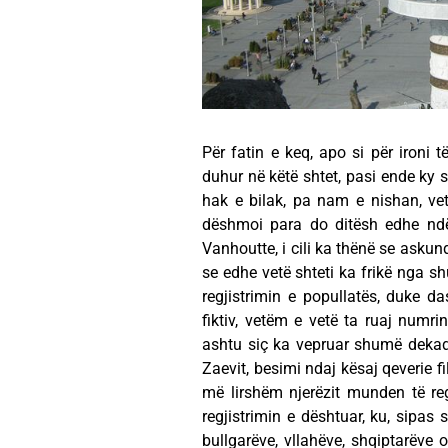
Për fatin e keq, apo si për ironi 
duhur në këtë shtet, pasi ende ky s
hak e bilak, pa nam e nishan, vetë
dëshmoi para do ditësh edhe ndër
Vanhoutte, i cili ka thënë se asku
se edhe vetë shteti ka frikë nga s
regjistrimin e popullatës, duke 
fiktiv, vetëm e vetë ta ruaj numr
ashtu siç ka vepruar shumë dekad
Zaevit, besimi ndaj kësaj qeverie fil
më lirshëm njerëzit munden të reg
regjistrimin e dështuar, ku, sipas
bullgarëve, vllahëve, shqiptarëve 