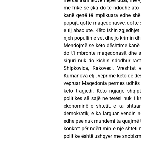
me kallashnikovë nëpër duar, me vj
me frikë se çka do të ndodhe ato d
kanë qenë të implikuara edhe shë
popujt, qoftë maqedonasve, qoftë s
e tij absolute. Këto ishin zgjedhjet
njeh popullin e vet dhe jo krimin dh
Mendojmë se këto dështime kanë 
do t’i mbronte maqedonasit dhe sh
siguri nuk do kishin ndodhur raste
Shipkovica, Rakoveci, Vreshtat e
Kumanova etj., veprime këto që dësh
vepruar Maqedonia përmes udhës së 
këto tragjedi. Këto ngjarje shq
politikës së sajë në tërësi nuk i 
ekonominë e shtetit, e ka shtuar
demokratik, e ka larguar vendin ng
edhe pse nuk mundemi ta quajmë tër
konkret për ndërtimin e një shteti 
politikë është ushqyer me snobizmi