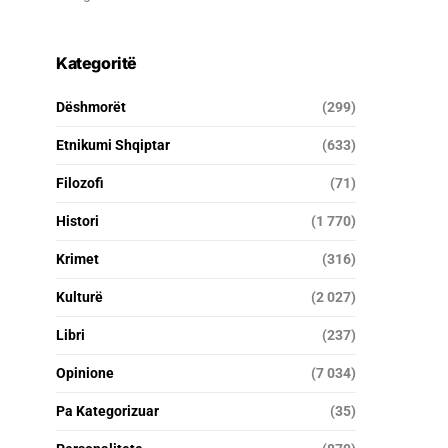
Kategoritë
Dëshmorët
(299)
Etnikumi Shqiptar
(633)
Filozofi
(71)
Histori
(1 770)
Krimet
(316)
Kulturë
(2 027)
Libri
(237)
Opinione
(7 034)
Pa Kategorizuar
(35)