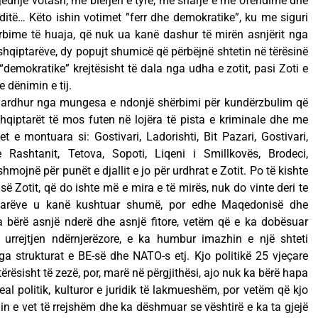
edhje votash, me blerjen e tyre, me sharje e me ofendime dhe
itë… Këto ishin votimet ”ferr dhe demokratike”, ku me siguri
rbime të huaja, që nuk ua kanë dashur të mirën asnjërit nga
hqiptarëve, dy popujt shumicë që përbëjnë shtetin në tërësinë
 “demokratike” krejtësisht të dala nga udha e zotit, pasi Zoti e
e dënimin e tij.
ardhur nga mungesa e ndonjë shërbimi për kundërzbulim që
qiptarët të mos futen në lojëra të pista e kriminale dhe me
t e montuara si: Gostivari, Ladorishti, Bit Pazari, Gostivari,
 Rashtanit, Tetova, Sopoti, Liqeni i Smillkovës, Brodeci,
mojnë për punët e djallit e jo për urdhrat e Zotit. Po të kishte
Zotit, që do ishte më e mira e të mirës, nuk do vinte deri te
iptarëve u kanë kushtuar shumë, por edhe Maqedonisë dhe
ka bërë asnjë nderë dhe asnjë fitore, vetëm që e ka dobësuar
 urrejtjen ndërnjerëzore, e ka humbur imazhin e një shteti
a strukturat e BE-së dhe NATO-s etj. Kjo politikë 25 vjeçare
ësisht të zezë, por, marë në përgjithësi, ajo nuk ka bërë hapa
real politik, kulturor e juridik të lakmueshëm, por vetëm që kjo
n e vet të rrejshëm dhe ka dëshmuar se vështirë e ka ta gjejë