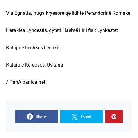
Via Egnatia, rruga kryesore që lidhte Perandorinë Romake
Heraklea Lyncestis, qyteti i lashtë ilir i fisit Lynkestët
Kalaja e Leshkës,Leshkë
Kalaja e Kërçovës, Uskana
/ PanAlbanica.net
Share
Tweet