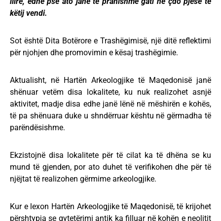
ilire, edhe pse ato janë të pranishme gati në çdo pjesë të
këtij vendi.
Sot është Dita Botërore e Trashëgimisë, një ditë reflektimi
për njohjen dhe promovimin e kësaj trashëgimie.
Aktualisht, në Hartën Arkeologjike të Maqedonisë janë
shënuar vetëm disa lokalitete, ku nuk realizohet asnjë
aktivitet, madje disa edhe janë lënë në mëshirën e kohës,
të pa shënuara duke u shndërruar kështu në gërmadha të
parëndësishme.
Ekzistojnë disa lokalitete për të cilat ka të dhëna se ku
mund të gjenden, por ato duhet të verifikohen dhe për të
njëjtat të realizohen gërmime arkeologjike.
Kur e lexon Hartën Arkeologjike të Maqedonisë, të krijohet
përshtypja se qytetërimi antik ka filluar në kohën e neolitit