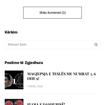
Shiko Komentet (0)
Kërkim
Postime të Zgjedhura
MAGJEPSJA E TESLËS ME NUMRAT 3, 6
DHE 9!
1 MARS, 2026
FUQIA E DASHURISË!