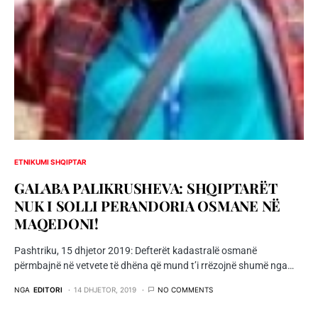
ETNIKUMI SHQIPTAR
GALABA PALIKRUSHEVA: SHQIPTARËT
NUK I SOLLI PERANDORIA OSMANE NË
MAQEDONI!
Pashtriku, 15 dhjetor 2019: Defterët kadastralë osmanë
përmbajnë në vetvete të dhëna që mund t’i rrëzojnë shumë nga…
NGA
EDITORI
14 DHJETOR, 2019
NO COMMENTS