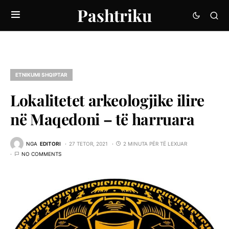
Pashtriku
ETNIKUMI SHQIPTAR
Lokalitetet arkeologjike ilire
në Maqedoni – të harruara
NGA
EDITORI
27 TETOR, 2021
2 MINUTA PËR TË LEXUAR
NO COMMENTS