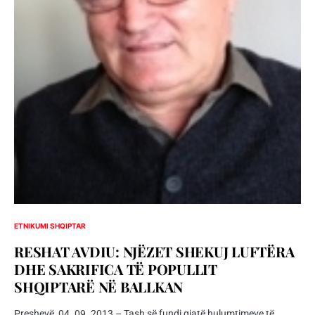
ETNIKUMI SHQIPTAR
RESHAT AVDIU: NJËZET SHEKUJ LUFTËRA
DHE SAKRIFICA TË POPULLIT
SHQIPTARË NË BALLKAN
Preshevë, 04. 09. 2013 – Tash së fundi gjatë hulumtimeve të