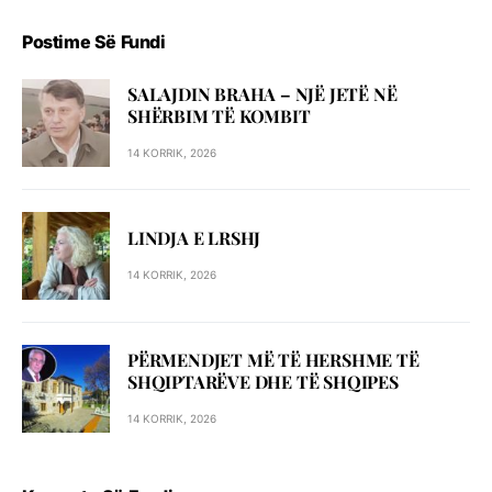
Postime Së Fundi
SALAJDIN BRAHA – NJЁ JETЁ NЁ
SHЁRBIM TЁ KOMBIT
14 KORRIK, 2026
LINDJA E LRSHJ
14 KORRIK, 2026
PËRMENDJET MË TË HERSHME TË
SHQIPTARËVE DHE TË SHQIPES
14 KORRIK, 2026