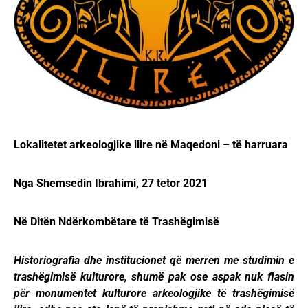
Lokalitetet arkeologjike ilire në Maqedoni – të harruara
Nga Shemsedin Ibrahimi, 27 tetor 2021
Në Ditën Ndërkombëtare të Trashëgimisë
Historiografia dhe institucionet që merren me studimin e
trashëgimisë kulturore, shumë pak ose aspak nuk flasin
për monumentet kulturore arkeologjike të trashëgimisë