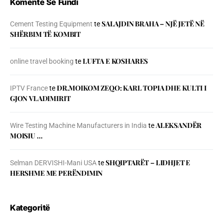
Komente Së Fundi
SALAJDIN BRAHA – NJЁ JETЁ NЁ
Cement Testing Equipment
te
SHЁRBIM TЁ KOMBIT
LUFTA E KOSHARES
online travel booking
te
DR.MOIKOM ZEQO: KARL TOPIA DHE KULTI I
IPTV France
te
GJON VLADIMIRIT
ALEKSANDËR
Wire Testing Machine Manufacturers in India
te
MOISIU …
SHQIPTARËT – LIDHJET E
Selman DERVISHI-Mani USA
te
HERSHME ME PERËNDIMIN
Kategoritë