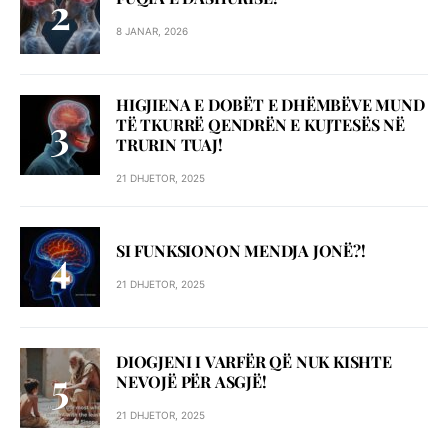
8 JANAR, 2026
HIGJIENA E DOBËT E DHËMBËVE MUND
TË TKURRË QENDRËN E KUJTESËS NË
TRURIN TUAJ!
21 DHJETOR, 2025
SI FUNKSIONON MENDJA JONË?!
21 DHJETOR, 2025
DIOGJENI I VARFËR QË NUK KISHTE
NEVOJË PËR ASGJË!
21 DHJETOR, 2025