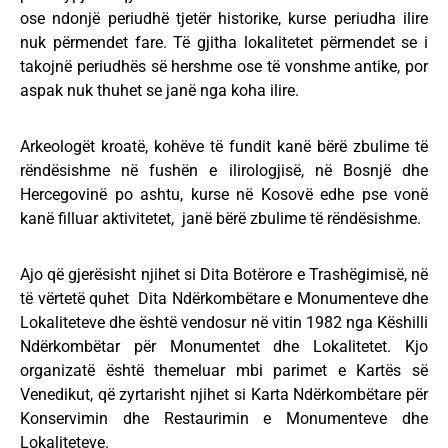
ose ndonjë periudhë tjetër historike, kurse periudha ilire
nuk përmendet fare. Të gjitha lokalitetet përmendet se i
takojnë periudhës së hershme ose të vonshme antike, por
aspak nuk thuhet se janë nga koha ilire.
Arkeologët kroatë, kohëve të fundit kanë bërë zbulime të
rëndësishme në fushën e ilirologjisë, në Bosnjë dhe
Hercegovinë po ashtu, kurse në Kosovë edhe pse vonë
kanë filluar aktivitetet, janë bërë zbulime të rëndësishme.
Ajo që gjerësisht njihet si Dita Botërore e Trashëgimisë, në
të vërtetë quhet Dita Ndërkombëtare e Monumenteve dhe
Lokaliteteve dhe është vendosur në vitin 1982 nga Këshilli
Ndërkombëtar për Monumentet dhe Lokalitetet. Kjo
organizatë është themeluar mbi parimet e Kartës së
Venedikut, që zyrtarisht njihet si Karta Ndërkombëtare për
Konservimin dhe Restaurimin e Monumenteve dhe
Lokaliteteve.