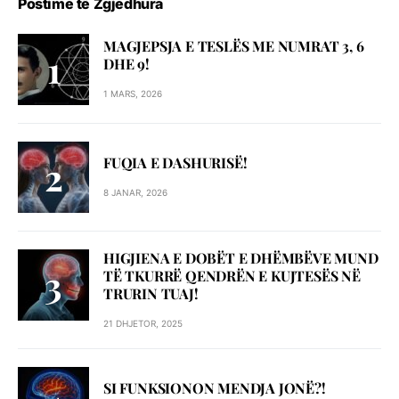
Postime të Zgjedhura
MAGJEPSJA E TESLËS ME NUMRAT 3, 6
DHE 9!
1 MARS, 2026
FUQIA E DASHURISË!
8 JANAR, 2026
HIGJIENA E DOBËT E DHËMBËVE MUND
TË TKURRË QENDRËN E KUJTESËS NË
TRURIN TUAJ!
21 DHJETOR, 2025
SI FUNKSIONON MENDJA JONË?!