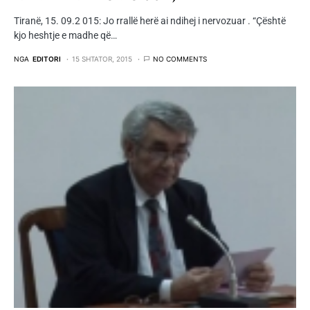
Tiranë, 15. 09.2 015: Jo rrallë herë ai ndihej i nervozuar . “Çështë
kjo heshtje e madhe që…
NGA
EDITORI
15 SHTATOR, 2015
NO COMMENTS