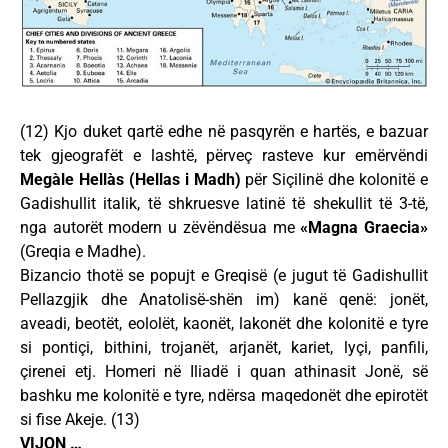
(12) Kjo duket qartë edhe në pasqyrën e hartës, e bazuar
tek gjeografët e lashtë, përveç rasteve kur emërvëndi
Megàle Hellàs (Hellas i Madh)
për Siçilinë dhe kolonitë e
Gadishullit italik, të shkruesve latinë të shekullit të 3-të,
nga autorët modern u zëvëndësua me
«Magna Graecia»
(Greqia e Madhe).
Bizancio thotë se popujt e Greqisë (e jugut të Gadishullit
Pellazgjik dhe Anatolisë-shën im) kanë qenë: jonët,
aveadi, beotët, eololët, kaonët, lakonët dhe kolonitë e tyre
si pontiçi, bithini, trojanët, arjanët, kariet, lyçi, panfili,
çirenei etj. Homeri në Iliadë i quan athinasit Jonë, së
bashku me kolonitë e tyre, ndërsa maqedonët dhe epirotët
si fise Akeje. (13)
VIJON …