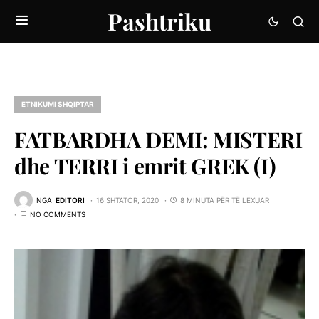
Pashtriku
ETNIKUMI SHQIPTAR
FATBARDHA DEMI: MISTERI
dhe TERRI i emrit GREK (I)
NGA
EDITORI
16 SHTATOR, 2020
8 MINUTA PËR TË LEXUAR
NO COMMENTS