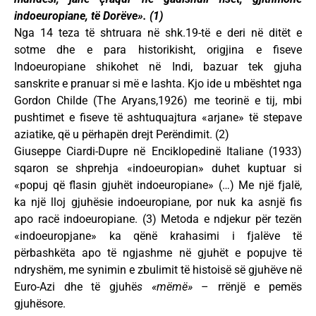
indoeuropiane, të Dorëve». (1)
Nga 14 teza të shtruara në shk.19-të e deri në ditët e
sotme dhe e para historikisht, origjina e fiseve
Indoeuropiane shikohet në Indi, bazuar tek gjuha
sanskrite e pranuar si më e lashta. Kjo ide u mbështet nga
Gordon Childe (The Aryans,1926) me teorinë e tij, mbi
pushtimet e fiseve të ashtuquajtura «arjane» të stepave
aziatike, që u përhapën drejt Perëndimit. (2)
Giuseppe Ciardi-Dupre në Enciklopedinë Italiane (1933)
sqaron se shprehja «indoeuropian» duhet kuptuar si
«popuj që flasin gjuhët indoeuropiane» (…) Me një fjalë,
ka një lloj gjuhësie indoeuropiane, por nuk ka asnjë fis
apo racë indoeuropiane. (3) Metoda e ndjekur për tezën
«indoeuropjane» ka qënë krahasimi i fjalëve të
përbashkëta apo të ngjashme në gjuhët e popujve të
ndryshëm, me synimin e zbulimit të histoisë së gjuhëve në
Euro-Azi dhe të gjuhë
s «mëmë»
– rrënjë e pemës
gjuhësore.