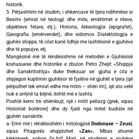
historik.
5. Përjashtimi në studim, i shkencave të tjera ndihmëse si
Besimi (emrat në teologji dhe mite, emërtimet e riteve,
objekteve fetare, etj.), Historia, Arkeologjia (epigrafet),
Gjeografia (emërvendet), dhe sidomos Dialektologjia e
gjuhës shqipe, të cilat kanë lidhje me lashtësinë e gjuhëve
dhe të popujve, etj.
Mangësinë më të rëndësishme në metodën e Gjuhësisë
krahasuese dhe historike e zbulon Petro Zhejit «Shqipja
dhe Sanskritishtja» duke theksuar se: gjuha e cila e
shpjegon kuptimin gjuhësor të fjalëve në gjuhët e tjera (që
përputhet tek emrat edhe me mitin – shën im), që ato vetë
nuk e arrijnë ta bëjnë, është më e lashta.
Poshtë kemi tre shëmbujt, një i mitit pellazg (grek, sipas
Historisë botërore) dhe dy fjalë nga mitet budiste në
gjuhën sanskrite.
a- Emri më i rëndësishëm i mitologjisë
Dodonase – Zeusi
,
sipas Pitagorës shqiptohet
«Zan».
Mbas shumë
kërkimesh, pohon Dr.Arif Mati, në studimin e gjuhëve