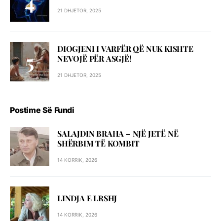
21 DHJETOR, 2025
DIOGJENI I VARFËR QË NUK KISHTE
NEVOJË PËR ASGJË!
21 DHJETOR, 2025
Postime Së Fundi
SALAJDIN BRAHA – NJЁ JETЁ NЁ
SHЁRBIM TЁ KOMBIT
14 KORRIK, 2026
LINDJA E LRSHJ
14 KORRIK, 2026