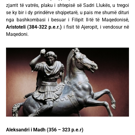
zjarrit të vatrës, plaku i shtepisë së Sadri Llukës, u tregoi
se ky bir i dy prindërve shqipetarë, u pais me shumë dituri
nga bashkombasi i besuar i Filipit II-të të Maqedonisë,
Aristoteli (384-322 p.e.r.)
i fisit të Ajeropit, i vendosur në
Maqedoni.
Aleksandri i Madh (356 – 323 p.e.r)