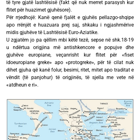
të tyre gjatë lashtësisë (fakt që nuk merret parasysh kur
flitet për huazimet gjuhësore).
Për rrjedhojë: Kanë qenë fjalët e gjuhës pellazgo-shqipe
apo rrënjët e huazuara prej saj, shkaku i ngjashmërive
midis gjuhëve të Lashtësisë Euro-Aziatike.
U zgjatëm jo pa qëllim mbi këtë tezë, sepse në shk.18-19
u ndërtua origjina më antishkencore e popujve dhe
gjuhëve europiane, veçanrisht kur flitet për «fiset
idoeuropiane greke» apo «protogreke», për të cilat nuk
dihet gjuha që kanë folur, besimi, ritet, mitet apo traditat e
vëndit (të panjohur) të origjinës, të sjella me vete në
«atdheun e ri».