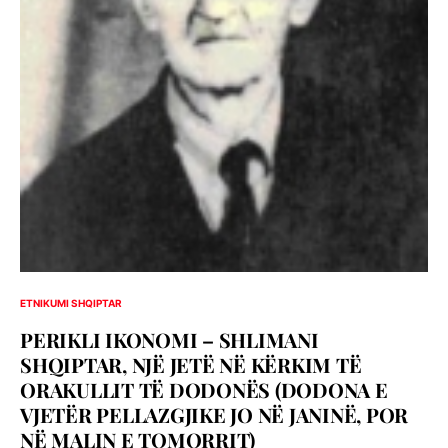
ETNIKUMI SHQIPTAR
PERIKLI IKONOMI – SHLIMANI
SHQIPTAR, NJË JETË NË KËRKIM TË
ORAKULLIT TË DODONËS (DODONA E
VJETËR PELLAZGJIKE JO NË JANINË, POR
NË MALIN E TOMORRIT)