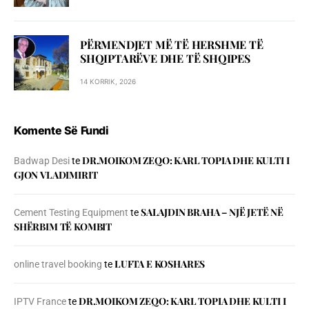
PËRMENDJET MË TË HERSHME TË
SHQIPTARËVE DHE TË SHQIPES
14 KORRIK, 2026
Komente Së Fundi
DR.MOIKOM ZEQO: KARL TOPIA DHE KULTI I
Badwap Desi
te
GJON VLADIMIRIT
SALAJDIN BRAHA – NJЁ JETЁ NЁ
Cement Testing Equipment
te
SHЁRBIM TЁ KOMBIT
LUFTA E KOSHARES
online travel booking
te
DR.MOIKOM ZEQO: KARL TOPIA DHE KULTI I
IPTV France
te