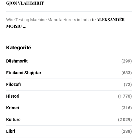
GJON VLADIMIRIT
ALEKSANDËR
Wire Testing Machine Manufacturers in India
te
MOISIU …
Kategoritë
Dëshmorët
(299)
Etnikumi Shqiptar
(633)
Filozofi
(72)
Histori
(1 770)
Krimet
(316)
Kulturë
(2 029)
Libri
(238)