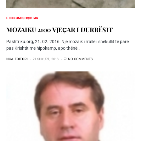
ETNIKUMI SHQIPTAR
MOZAIKU 2100 VJEҪAR I DURRËSIT
Pashtriku.org, 21. 02. 2016: Një mozaik i rrallë i shekullit të parë
pas Krishtit me hipokamp, apo thënë…
NGA
EDITORI
21 SHKURT, 2016
NO COMMENTS