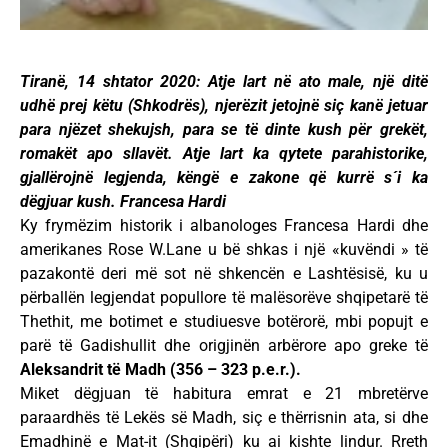
Tiranë, 14 shtator 2020: Atje lart në ato male, një ditë
udhë prej këtu (Shkodrës), njerëzit jetojnë siç kanë jetuar
para njëzet shekujsh, para se të dinte kush për grekët,
romakët apo sllavët. Atje lart ka qytete parahistorike,
gjallërojnë legjenda, këngë e zakone që kurrë s´i ka
dëgjuar kush. Francesa Hardi
Ky frymëzim historik i albanologes Francesa Hardi dhe
amerikanes Rose W.Lane u bë shkas i një «kuvëndi » të
pazakontë deri më sot në shkencën e Lashtësisë, ku u
përballën legjendat popullore të malësorëve shqipetarë të
Thethit, me botimet e studiuesve botërorë, mbi popujt e
parë të Gadishullit dhe origjinën arbërore apo greke të
Aleksandrit të Madh
(356 – 323 p.e.r.).
Miket dëgjuan të habitura emrat e 21 mbretërve
paraardhës të Lekës së Madh, siç e thërrisnin ata, si dhe
Emadhinë e Mat-it (Shqipëri) ku ai kishte lindur. Rreth