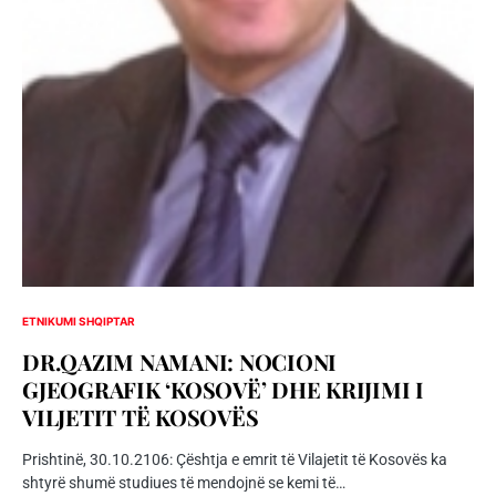
ETNIKUMI SHQIPTAR
DR.QAZIM NAMANI: NOCIONI
GJEOGRAFIK ‘KOSOVË’ DHE KRIJIMI I
VILJETIT TË KOSOVËS
Prishtinë, 30.10.2106: Çështja e emrit të Vilajetit të Kosovës ka
shtyrë shumë studiues të mendojnë se kemi të…