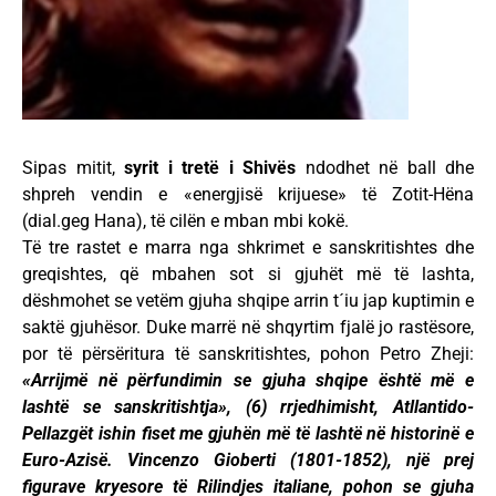
Sipas mitit,
syrit i tretë i Shivë
s
ndodhet në ball dhe
shpreh vendin e «energjisë krijuese» të Zotit-Hëna
(dial.geg Hana), të cilën e mban mbi kokë.
Të tre rastet e marra nga shkrimet e sanskritishtes dhe
greqishtes, që mbahen sot si gjuhët më të lashta,
dëshmohet se vetëm gjuha shqipe arrin t´iu jap kuptimin e
saktë gjuhësor. Duke marrë në shqyrtim fjalë jo rastësore,
por të përsëritura të sanskritishtes, pohon Petro Zheji:
«Arrijmë në përfundimin se gjuha shqipe është më e
lashtë se sanskritishtja», (6) rrjedhimisht, Atllantido-
Pellazgët ishin fiset me gjuhën më të lashtë në historinë e
Euro-Azisë. Vincenzo Gioberti (1801-1852), një prej
figurave kryesore të Rilindjes italiane, pohon se gjuha