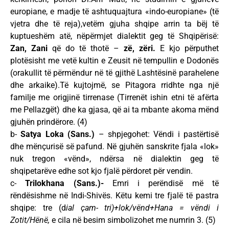
europiane, e madje të ashtuquajtura «indo-europiane» (të
vjetra dhe të reja),vetëm gjuha shqipe arrin ta bëj të
kuptueshëm atë, nëpërmjet dialektit geg të Shqipërisë:
Zan, Zani
që do të thotë –
zë, zëri.
E kjo përputhet
plotësisht me vetë kultin e Zeusit në tempullin e Dodonës
(orakullit të përmëndur në të gjithë Lashtësinë parahelene
dhe arkaike).Të kujtojmë, se Pitagora rridhte nga një
familje me origjinë tirrenase (Tirrenët ishin etni të afërta
me Pellazgët) dhe ka gjasa, që ai ta mbante akoma mënd
gjuhën prindërore. (4)
b-
Satya Loka (Sans.)
– shpjegohet: Vëndi i pastërtisë
dhe mënçurisë së pafund. Në gjuhën sanskrite fjala «lok»
nuk tregon «vënd», ndërsa në dialektin geg të
shqipetarëve edhe sot kjo fjalë përdoret për vendin.
c-
Trilokhana (Sans.)-
Emri i perëndisë më të
rëndësishme në Indi-Shivës. Këtu kemi tre fjalë të pastra
shqipe: tre (d
ial çam- tri)+lok/vënd+Hana = vëndi i
Zotit/Hënë,
e cila në besim simbolizohet me numrin 3. (5)