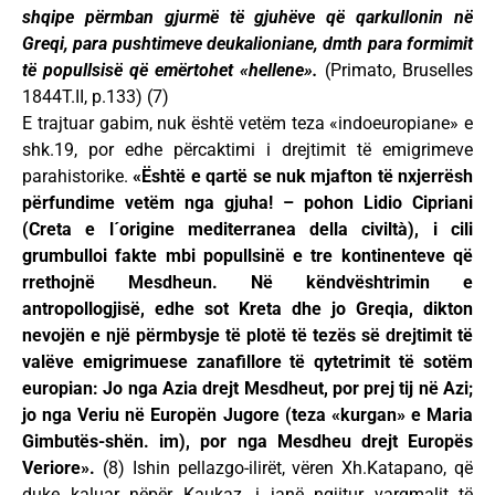
shqipe përmban gjurmë të gjuhëve që qarkullonin në
Greqi, para pushtimeve deukalioniane, dmth para formimit
të popullsisë që emërtohet «hellene».
(Primato, Bruselles
1844T.II, p.133) (7)
E trajtuar gabim, nuk është vetëm teza «indoeuropiane» e
shk.19, por edhe përcaktimi i drejtimit të emigrimeve
parahistorike.
«Është e qartë se nuk mjafton të nxjerrësh
përfundime vetëm nga gjuha! – pohon Lidio Cipriani
(Creta e l´origine mediterranea della civiltà), i cili
grumbulloi fakte mbi popullsinë e tre kontinenteve që
rrethojnë Mesdheun. Në këndvështrimin e
antropollogjisë, edhe sot Kreta dhe jo Greqia, dikton
nevojën e një përmbysje të plotë të tezës së drejtimit të
valëve emigrimuese zanafillore të qytetrimit të sotëm
europian: Jo nga Azia drejt Mesdheut, por prej tij në Azi;
jo nga Veriu në Europën Jugore (teza «kurgan» e Maria
Gimbutës-shën. im), por nga Mesdheu drejt Europës
Veriore».
(8) Ishin pellazgo-ilirët, vëren Xh.Katapano, që
duke kaluar nëpër Kaukaz, i janë ngjitur vargmalit të