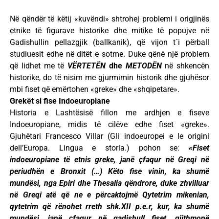
Në qëndër të këtij «kuvëndi» shtrohej problemi i origjinës
etnike të figurave historike dhe mitike të popujve në
Gadishullin pellazgjik (ballkanik), që vijon t´i përball
studiuesit edhe në ditët e sotme. Duke qënë një problem
që lidhet me të
VËRTETËN
dhe
METODËN
në shkencën
historike, do të nisim me gjurmimin historik dhe gjuhësor
mbi fiset që emërtohen «greke» dhe «shqipetare».
Grekët si fise Indoeuropiane
Historia e Lashtësisë fillon me ardhjen e fiseve
Indoeuropiane, midis të cilëve edhe fiset «greke».
Gjuhëtari Francesco Villar (Gli indoeuropei e le origini
dell’Europa. Lingua e storia.) pohon se:
«Fiset
indoeuropiane të etnis greke, janë çfaqur në Greqi në
periudhën e Bronxit (…) Këto fise vinin, ka shumë
mundësi, nga Epiri dhe Thesalia qëndrore, duke zhvilluar
në Greqi atë që ne e përcaktojmë Qytetrim mikenian,
qytetrim që rënohet rreth shk.XII p.e.r, kur, ka shumë
mundësi, janë çfaqur në gadishull fiset, gjithmonë