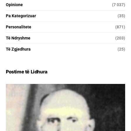
Opinione
(7 037)
Pa Kategorizuar
(35)
Personalitete
(871)
Të Ndryshme
(203)
Të Zgjedhura
(25)
Postime të Lidhura