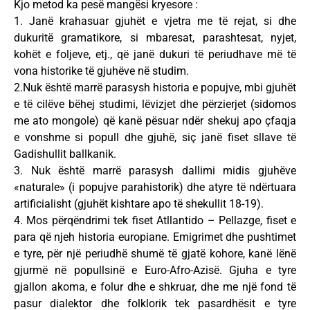
Kjo metod ka pesë mangësi kryesore :
1. Janë krahasuar gjuhët e vjetra me të rejat, si dhe
dukuritë gramatikore, si mbaresat, parashtesat, nyjet,
kohët e foljeve, etj., që janë dukuri të periudhave më të
vona historike të gjuhëve në studim.
2.Nuk është marrë parasysh historia e popujve, mbi gjuhët
e të cilëve bëhej studimi, lëvizjet dhe përzierjet (sidomos
me ato mongole) që kanë pësuar ndër shekuj apo çfaqja
e vonshme si popull dhe gjuhë, siç janë fiset sllave të
Gadishullit ballkanik.
3. Nuk është marrë parasysh dallimi midis gjuhëve
«naturale» (i popujve parahistorik) dhe atyre të ndërtuara
artificialisht (gjuhët kishtare apo të shekullit 18-19).
4. Mos përqëndrimi tek fiset Atllantido – Pellazge, fiset e
para që njeh historia europiane. Emigrimet dhe pushtimet
e tyre, për një periudhë shumë të gjatë kohore, kanë lënë
gjurmë në popullsinë e Euro-Afro-Azisë. Gjuha e tyre
gjallon akoma, e folur dhe e shkruar, dhe me një fond të
pasur dialektor dhe folklorik tek pasardhësit e tyre