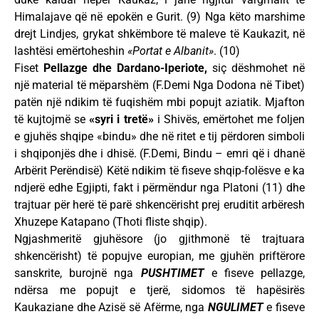
Himalajave që në epokën e Gurit. (9) Nga këto marshime
drejt Lindjes, grykat shkëmbore të maleve të Kaukazit, në
lashtësi emërtoheshin
«Portat e Albanit»
. (10)
Fiset
Pellazge dhe Dardano-Iperiote,
siç dëshmohet në
një material të mëparshëm (F.Demi Nga Dodona në Tibet)
patën një ndikim të fuqishëm mbi popujt aziatik. Mjafton
të kujtojmë se
«syri i tretë»
i Shivës, emërtohet me foljen
e gjuhës shqipe «bindu» dhe në ritet e tij përdoren simboli
i shqiponjës dhe i dhisë. (F.Demi, Bindu – emri që i dhanë
Arbërit Perëndisë) Këtë ndikim të fiseve shqip-folësve e ka
ndjerë edhe Egjipti, fakt i përmëndur nga Platoni (11) dhe
trajtuar për herë të parë shkencërisht prej eruditit arbëresh
Xhuzepe Katapano (Thoti fliste shqip).
Ngjashmeritë gjuhësore (jo gjithmonë të trajtuara
shkencërisht) të popujve europian, me gjuhën priftërore
sanskrite, burojnë nga
PUSHTIMET
e fiseve pellazge,
ndërsa me popujt e tjerë, sidomos të hapësirës
Kaukaziane dhe Azisë së Afërme, nga
NGULIMET
e fiseve