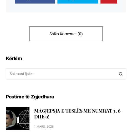
Shiko Komentet (0)
Kërkim
Postime të Zgjedhura
MAGJEPSJA E TESLËS ME NUMRAT 3, 6
DHE 9!
1 MARS, 2026