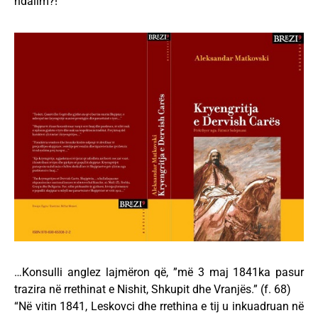
ndalim?!
…Konsulli anglez lajmëron që, ”më 3 maj 1841ka pasur
trazira në rrethinat e Nishit, Shkupit dhe Vranjës.” (f. 68)
“Në vitin 1841, Leskovci dhe rrethina e tij u inkuadruan në