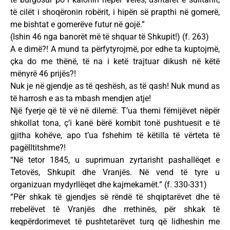
të cilët i shoqëronin robërit, i hipën së prapthi në gomerë,
me bishtat e gomerëve futur në gojë.”
(Ishin 46 nga banorët më të shquar të Shkupit!) (f. 263)
A e dimë?! A mund ta përfytyrojmë, por edhe ta kuptojmë,
çka do me thënë, të na i ketë trajtuar dikush në këtë
mënyrë 46 prijës?!
Nuk je në gjendje as të qeshësh, as të qash! Nuk mund as
të harrosh e as ta mbash mendjen atje!
Një fyerje që të vë në dilemë: T’ua themi fëmijëvet nëpër
shkollat tona, ç’i kanë bërë kombit tonë pushtuesit e të
gjitha kohëve, apo t’ua fshehim të këtilla të vërteta të
pagëlltitshme?!
“Në tetor 1845, u suprimuan zyrtarisht pashallëqet e
Tetovës, Shkupit dhe Vranjës. Në vend të tyre u
organizuan mydyrllëqet dhe kajmekamët.” (f. 330-331)
“Për shkak të gjendjes së rëndë të shqiptarëvet dhe të
rrebelëvet të Vranjës dhe rrethinës, për shkak të
keqpërdorimevet të pushtetarëvet turq që lidheshin me