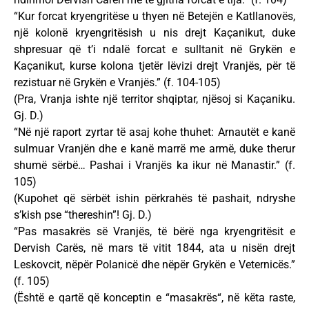
“Kur forcat kryengritëse u thyen në Betejën e Katllanovës,
një kolonë kryengritësish u nis drejt Kaçanikut, duke
shpresuar që t’i ndalë forcat e sulltanit në Grykën e
Kaçanikut, kurse kolona tjetër lëvizi drejt Vranjës, për të
rezistuar në Grykën e Vranjës.” (f. 104-105)
(Pra, Vranja ishte një territor shqiptar, njësoj si Kaçaniku.
Gj. D.)
“Në një raport zyrtar të asaj kohe thuhet: Arnautët e kanë
sulmuar Vranjën dhe e kanë marrë me armë, duke therur
shumë sërbë… Pashai i Vranjës ka ikur në Manastir.” (f.
105)
(Kupohet që sërbët ishin përkrahës të pashait, ndryshe
s’kish pse “thereshin”! Gj. D.)
“Pas masakrës së Vranjës, të bërë nga kryengritësit e
Dervish Carës, në mars të vitit 1844, ata u nisën drejt
Leskovcit, nëpër Polanicë dhe nëpër Grykën e Veternicës.”
(f. 105)
(Është e qartë që konceptin e “masakrës“, në këta raste,