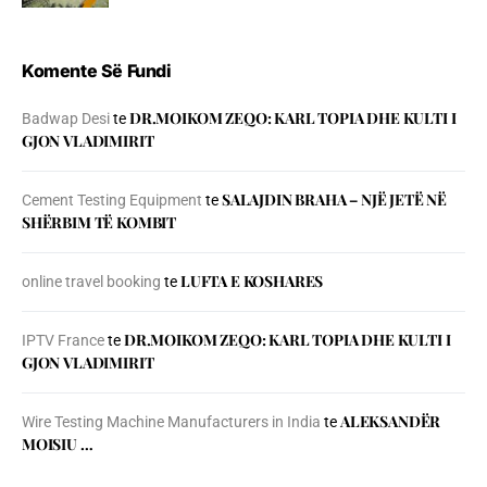
Komente Së Fundi
DR.MOIKOM ZEQO: KARL TOPIA DHE KULTI I
Badwap Desi
te
GJON VLADIMIRIT
SALAJDIN BRAHA – NJЁ JETЁ NЁ
Cement Testing Equipment
te
SHЁRBIM TЁ KOMBIT
LUFTA E KOSHARES
online travel booking
te
DR.MOIKOM ZEQO: KARL TOPIA DHE KULTI I
IPTV France
te
GJON VLADIMIRIT
ALEKSANDËR
Wire Testing Machine Manufacturers in India
te
MOISIU …