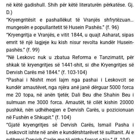
në këtë gadishull. Shih për këtë literaturën përkatëse. Gj.
D.)
“Kryengritësit e pashallëkut të Vranjës shfrytëzuan…
mungesën e popullaritetit të Husein Pashës.” (f. 96)
“Kryengritja e Vranjës, e vitit 1844, u quajt Asharat, sipas
emrit të një lagjeje ku kish nisur revolta kundër Husein-
pashës.” (f. 99)
“Në Leskovc nuk u zbatua Reforma e Tanzimatit, për
shkak të kryengritjes së 1441-shit, si dhe Kryengritjes së
Dervish Carës më 1844.” (f. 103-104)
“Pashai i Nishit mori lajm nga pashai i Leskovcit se
kundër arnautëvet, nga njëra anë janë dërguar 5000 forca
me 20 topa, në anën tjetër, Dali Beu dhe Shahin Beu i
sulmuan me 3000 forca. Arnautët, të cilët kishin 20000
pushkë, nën udhëheqjen e Dervish Carës, u pozicionuan
në Fushën e Shkupit.” (f. 104)
“Gjatë kryengritjes së Dervish Carës, Ismail Pasha i
Leskovcit ishte në anën e kundërshtarëvet të sulltanit. Ai e
ndihmoi Dervish Carën me të gjitha forcat e tija.” (f. 104)