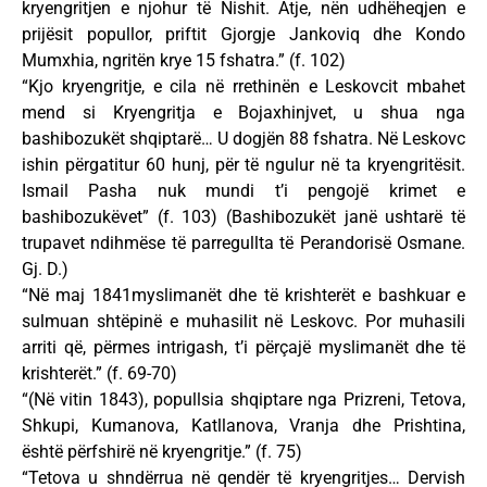
kryengritjen e njohur të Nishit. Atje, nën udhëheqjen e
prijësit popullor, priftit Gjorgje Jankoviq dhe Kondo
Mumxhia, ngritën krye 15 fshatra.” (f. 102)
“Kjo kryengritje, e cila në rrethinën e Leskovcit mbahet
mend si Kryengritja e Bojaxhinjvet, u shua nga
bashibozukët shqiptarë… U dogjën 88 fshatra. Në Leskovc
ishin përgatitur 60 hunj, për të ngulur në ta kryengritësit.
Ismail Pasha nuk mundi t’i pengojë krimet e
bashibozukëvet” (f. 103) (Bashibozukët janë ushtarë të
trupavet ndihmëse të parregullta të Perandorisë Osmane.
Gj. D.)
“Në maj 1841myslimanët dhe të krishterët e bashkuar e
sulmuan shtëpinë e muhasilit në Leskovc. Por muhasili
arriti që, përmes intrigash, t’i përçajë myslimanët dhe të
krishterët.” (f. 69-70)
“(Në vitin 1843), popullsia shqiptare nga Prizreni, Tetova,
Shkupi, Kumanova, Katllanova, Vranja dhe Prishtina,
është përfshirë në kryengritje.” (f. 75)
“Tetova u shndërrua në qendër të kryengritjes… Dervish