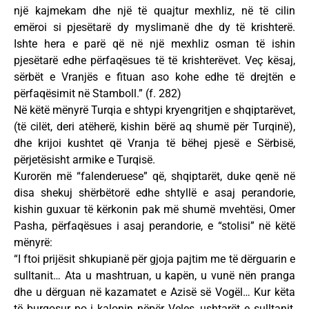
një kajmekam dhe një të quajtur mexhliz, në të cilin
emëroi si pjesëtarë dy myslimanë dhe dy të krishterë.
Ishte hera e parë që në një mexhliz osman të ishin
pjesëtarë edhe përfaqësues të të krishterëvet. Veç kësaj,
sërbët e Vranjës e fituan aso kohe edhe të drejtën e
përfaqësimit në Stamboll.” (f. 282)
Në këtë mënyrë Turqia e shtypi kryengritjen e shqiptarëvet,
(të cilët, deri atëherë, kishin bërë aq shumë për Turqinë),
dhe krijoi kushtet që Vranja të bëhej pjesë e Sërbisë,
përjetësisht armike e Turqisë.
Kurorën më “falenderuese” që, shqiptarët, duke qenë në
disa shekuj shërbëtorë edhe shtyllë e asaj perandorie,
kishin guxuar të kërkonin pak më shumë mvehtësi, Omer
Pasha, përfaqësues i asaj perandorie, e “stolisi” në këtë
mënyrë:
“I ftoi prijësit shkupianë për gjoja pajtim me të dërguarin e
sulltanit… Ata u mashtruan, u kapën, u vunë nën pranga
dhe u dërguan në kazamatet e Azisë së Vogël… Kur këta
të burgosur po i kalonin nëpër Veles, ushtarët e sulltanit,