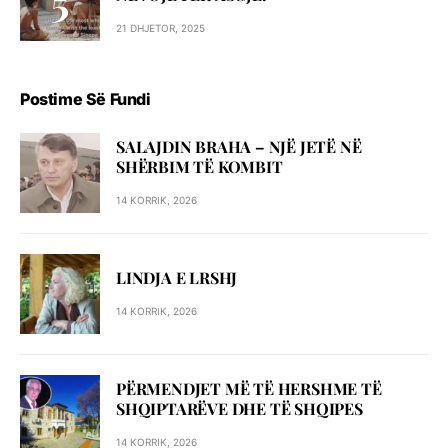
21 DHJETOR, 2025
Postime Së Fundi
SALAJDIN BRAHA – NJЁ JETЁ NЁ
SHЁRBIM TЁ KOMBIT
14 KORRIK, 2026
LINDJA E LRSHJ
14 KORRIK, 2026
PËRMENDJET MË TË HERSHME TË
SHQIPTARËVE DHE TË SHQIPES
14 KORRIK, 2026