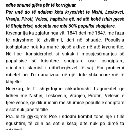
edhe shumë gjëra për të korrigjuar.
Por unë do të ndalem këtu kryesisht te Nishi, Leskovci,
Vranja, Piroti, Velesi, hapësira që, në atë kohë ishin pjesë
të Shqipërisë, ndoshta me mbi 60% popullsi shqiptare.
Kryengritja ka zgjatur nga viti 1841 deri më 1847, me faza
të ndryshme të zhvillimit, deri në shuarje. Popullsia
joshqiptare nuk ka marrë pjesë aktive në atë kryengritje.
Në libër konsiderohet si shkak i mospjesëmarrjes së
popullsisë së krishterë, shqiptare ose joshqiptare,
orientimi islamist i udhëheqësvet të saj. Por problemi
mbetet për t’u rianalizuar në një dritë shkencore më të
kthjellët.
Ndërkaq, le t’i shqyrtojmë shkurtimisht fragmentet që
lidhen me Nishin, Leskovcin, Vranjën, Pirotin, Velesin e
tjerë vende, që dikur ishin me shumicë popullsie shqiptare
e sot nuk janë të tillë.
Pra, le të gjykojmë: Pse i ndodhi kombit tonë një i tillë
ngushtim, të cilin as sot e kësaj dite nuk po dimë ta