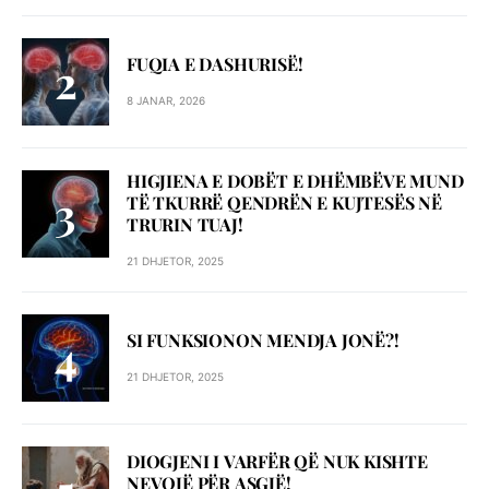
FUQIA E DASHURISË!
8 JANAR, 2026
HIGJIENA E DOBËT E DHËMBËVE MUND
TË TKURRË QENDRËN E KUJTESËS NË
TRURIN TUAJ!
21 DHJETOR, 2025
SI FUNKSIONON MENDJA JONË?!
21 DHJETOR, 2025
DIOGJENI I VARFËR QË NUK KISHTE
NEVOJË PËR ASGJË!