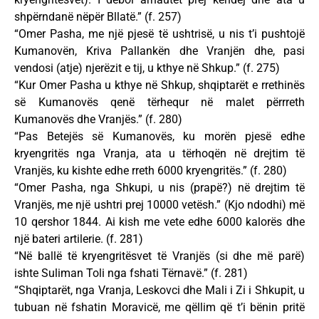
shpërndanë nëpër Bllatë.” (f. 257)
“Omer Pasha, me një pjesë të ushtrisë, u nis t’i pushtojë
Kumanovën, Kriva Pallankën dhe Vranjën dhe, pasi
vendosi (atje) njerëzit e tij, u kthye në Shkup.” (f. 275)
“Kur Omer Pasha u kthye në Shkup, shqiptarët e rrethinës
së Kumanovës qenë tërhequr në malet përrreth
Kumanovës dhe Vranjës.” (f. 280)
“Pas Betejës së Kumanovës, ku morën pjesë edhe
kryengritës nga Vranja, ata u tërhoqën në drejtim të
Vranjës, ku kishte edhe rreth 6000 kryengritës.” (f. 280)
“Omer Pasha, nga Shkupi, u nis (prapë?) në drejtim të
Vranjës, me një ushtri prej 10000 vetësh.” (Kjo ndodhi) më
10 qershor 1844. Ai kish me vete edhe 6000 kalorës dhe
një bateri artilerie. (f. 281)
“Në ballë të kryengritësvet të Vranjës (si dhe më parë)
ishte Suliman Toli nga fshati Tërnavë.” (f. 281)
“Shqiptarët, nga Vranja, Leskovci dhe Mali i Zi i Shkupit, u
tubuan në fshatin Moravicë, me qëllim që t’i bënin pritë