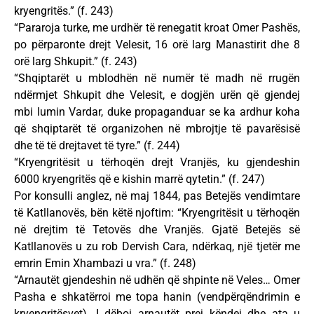
kryengritës.” (f. 243)
“Pararoja turke, me urdhër të renegatit kroat Omer Pashës,
po përparonte drejt Velesit, 16 orë larg Manastirit dhe 8
orë larg Shkupit.” (f. 243)
“Shqiptarët u mblodhën në numër të madh në rrugën
ndërmjet Shkupit dhe Velesit, e dogjën urën që gjendej
mbi lumin Vardar, duke propaganduar se ka ardhur koha
që shqiptarët të organizohen në mbrojtje të pavarësisë
dhe të të drejtavet të tyre.” (f. 244)
“Kryengritësit u tërhoqën drejt Vranjës, ku gjendeshin
6000 kryengritës që e kishin marrë qytetin.” (f. 247)
Por konsulli anglez, në maj 1844, pas Betejës vendimtare
të Katllanovës, bën këtë njoftim: “Kryengritësit u tërhoqën
në drejtim të Tetovës dhe Vranjës. Gjatë Betejës së
Katllanovës u zu rob Dervish Cara, ndërkaq, një tjetër me
emrin Emin Xhambazi u vra.” (f. 248)
“Arnautët gjendeshin në udhën që shpinte në Veles… Omer
Pasha e shkatërroi me topa hanin (vendpërqëndrimin e
kryengritësvet). I dëboi arnautët prej këndej dhe ata u