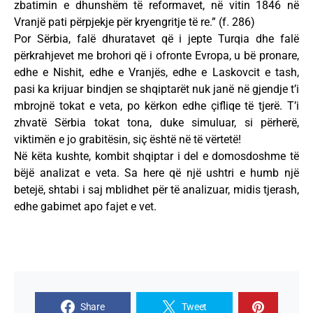
zbatimin e dhunshëm të reformavet, në vitin 1846 në
Vranjë pati përpjekje për kryengritje të re.” (f. 286)
Por Sërbia, falë dhuratavet që i jepte Turqia dhe falë
përkrahjevet me brohori që i ofronte Evropa, u bë pronare,
edhe e Nishit, edhe e Vranjës, edhe e Laskovcit e tash,
pasi ka krijuar bindjen se shqiptarët nuk janë në gjendje t’i
mbrojnë tokat e veta, po kërkon edhe çifliqe të tjerë. T’i
zhvatë Sërbia tokat tona, duke simuluar, si përherë,
viktimën e jo grabitësin, siç është në të vërtetë!
Në këta kushte, kombit shqiptar i del e domosdoshme të
bëjë analizat e veta. Sa here që një ushtri e humb një
betejë, shtabi i saj mblidhet për të analizuar, midis tjerash,
edhe gabimet apo fajet e vet.
Share
Tweet