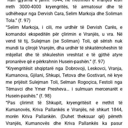
rreth 3000-4000 kryengritës, të armatosur dhe të
udhëhequr nga Dervish Cara, Selim Markoja dhe Soliman
Tola.” (f. 97)
“Selim Markoja, i cili, me urdhër të Dervish Carës, e
komandoi ekspeditën për çlirimin e Vranjës, u vra. Në
vend të tij, Sulejman (se Soliman) Toli, që sërish nuk
mundi ta çlirojë Vranjën, dha urdhër të shkatërroheshin të
mbjellat dhe të shkuleshin vreshtat e të gjithë atyre
pronarëve që e përkrahnin Husein-pashën.” (f. 97)
“Kryengritësit shqiptarë nga Dobrovoji, Leskovci, Vranja,
Kumanova, Gjilani, Shkupi, Tetova dhe Gostivari, në krye
me prijësit Sulejman Toli, Selman Rogoçica, Festoli nga
Tërnavci dhe Ymer Presheva… i sulmuan mercenarët e
Husein-pashës.” (f. 98)
“Pas çlirimit të Shkupit, kryengritësit e rrethit të
Kumanovës, Kriva Pallankës e Vranjës, në shkurt 1844,
morën Kriva Pallankën. (Duhet theksuar që) përreth
Vranjës, Kumanovës dhe Kriva Pallankës ka pasur