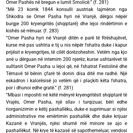
Omer Pashës në bregun e lumit Smolicë.” (f. 281)
“Më 23 korrik 1844 konsulli austriak lajmëron nga
Shkodra se Omer Pasha hyri në Vranjë, dërgoi nëpër
burgje 200 kryengritës (shqiptarë) dhe lejoi rindërtimin e
kishës së rrënuar. (f. 283)
“Omer Pasha hyri në Vranjë ditën e parë të Rrëshajëvet,
kurse më pas ushtria e tij u nis nëpër fshatra duke i kapur
prijësit e kryengritjes, të cilët dorëzoheshin. Vetëm nga kjo
anë u dërguan në internim 200 njerëz, kurse ushtarëvet të
sulltanit Omer Pasha u lejoi që, në fshatrat Festolinë dhe
Tërnavë të bënin çfarë të donin disa ditë me radhë. Një
eskadron i kalorësisë jo vetëm që i plaçkiti këta fshatra,
por i dhunoi edhe gratë.” (f. 281)
“Mbasi i mposhti në këtë mënyrë kryengritësit shqiptarë të
Vrajës, Omer Pasha, një sllav i turqizuar, bëri edhe
riorganizimin e këtij pashallëku, duke e suprimuar si njësi
administrative me emërtimin pashallëk dhe duke krijuar
Kazanë e Vranjës, njësi shumë më minore se ajo e
pashallëkut. Në krye të kazasë së sapothemeluar, vendosi