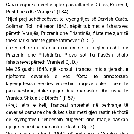
Cara dërgoi korrierët e tij tek pashallarët e Dibrës, Prizrenit,
Prishtinës dhe Vranjës.” (f.84)
“Njëri prej udhëheqësvet të kryengritjes së Dervish Carës,
Soliman Toli, në tetor 1843, nëpër tubimet e fshatravet
përreth Vranjës, Prizrenit dhe Prishtinës, fliste me zjarr të
theksuar kundër të gjithë tatimeve.” (f. 51)
(Të vihet re që Vranja qëndron në të njëjtin rresht me
Prizrenin dhe Prishtinën. Provo sot t’u flasësh shqip
fshatarëvet përreth Vranjës! Gj. D.)
Më 25 gusht 1843, një konsull francez, midis tjerash, e
njoftonte qeverinë e vet: “Çeta të armatosura
kryengritësish vendës endeshin rrugëve duke i bërë të
pakalueshme, duke djegur disa manastire dhe kisha të
Vranjës, Shkupit e Dibrës.” (f. 57)
(Krejt letra e këtij francezi shprehet në përkrahje të
qeverisë osmane dhe duket sikur mezi gjen rastin të thotë
që kryengritësit “endeshin rrugëvet” dhe madje paskan
djegur edhe disa manastire e kisha. Gj. D.)
“Kah gjysma e janrit 1844, në rrethinën e Vranjës kish