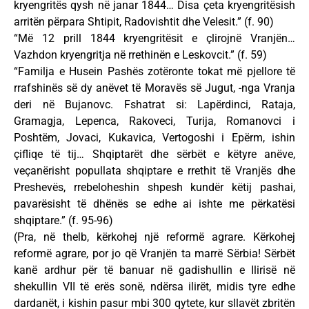
kryengritës qysh në janar 1844… Disa çeta kryengritësish
arritën përpara Shtipit, Radovishtit dhe Velesit.” (f. 90)
“Më 12 prill 1844 kryengritësit e çlirojnë Vranjën…
Vazhdon kryengritja në rrethinën e Leskovcit.” (f. 59)
“Familja e Husein Pashës zotëronte tokat më pjellore të
rrafshinës së dy anëvet të Moravës së Jugut, -nga Vranja
deri në Bujanovc. Fshatrat si: Lapërdinci, Rataja,
Gramagja, Lepenca, Rakoveci, Turija, Romanovci i
Poshtëm, Jovaci, Kukavica, Vertogoshi i Epërm, ishin
çifliqe të tij… Shqiptarët dhe sërbët e këtyre anëve,
veçanërisht popullata shqiptare e rrethit të Vranjës dhe
Preshevës, rrebeloheshin shpesh kundër këtij pashai,
pavarësisht të dhënës se edhe ai ishte me përkatësi
shqiptare.” (f. 95-96)
(Pra, në thelb, kërkohej një reformë agrare. Kërkohej
reformë agrare, por jo që Vranjën ta marrë Sërbia! Sërbët
kanë ardhur për të banuar në gadishullin e Ilirisë në
shekullin VII të erës sonë, ndërsa ilirët, midis tyre edhe
dardanët, i kishin pasur mbi 300 qytete, kur sllavët zbritën