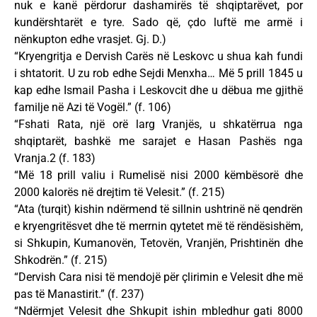
nuk e kanë përdorur dashamirës të shqiptarëvet, por
kundërshtarët e tyre. Sado që, çdo luftë me armë i
nënkupton edhe vrasjet. Gj. D.)
“Kryengritja e Dervish Carës në Leskovc u shua kah fundi
i shtatorit. U zu rob edhe Sejdi Menxha… Më 5 prill 1845 u
kap edhe Ismail Pasha i Leskovcit dhe u dëbua me gjithë
familje në Azi të Vogël.” (f. 106)
“Fshati Rata, një orë larg Vranjës, u shkatërrua nga
shqiptarët, bashkë me sarajet e Hasan Pashës nga
Vranja.2 (f. 183)
“Më 18 prill valiu i Rumelisë nisi 2000 këmbësorë dhe
2000 kalorës në drejtim të Velesit.” (f. 215)
“Ata (turqit) kishin ndërmend të sillnin ushtrinë në qendrën
e kryengritësvet dhe të merrnin qytetet më të rëndësishëm,
si Shkupin, Kumanovën, Tetovën, Vranjën, Prishtinën dhe
Shkodrën.” (f. 215)
“Dervish Cara nisi të mendojë për çlirimin e Velesit dhe më
pas të Manastirit.” (f. 237)
“Ndërmjet Velesit dhe Shkupit ishin mbledhur gati 8000