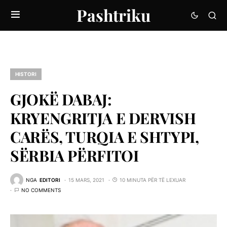
Pashtriku
HISTORI
GJOKË DABAJ:
KRYENGRITJA E DERVISH
CARËS, TURQIA E SHTYPI,
SËRBIA PËRFITOI
NGA
EDITORI
15 MARS, 2021
10 MINUTA PËR TË LEXUAR
NO COMMENTS