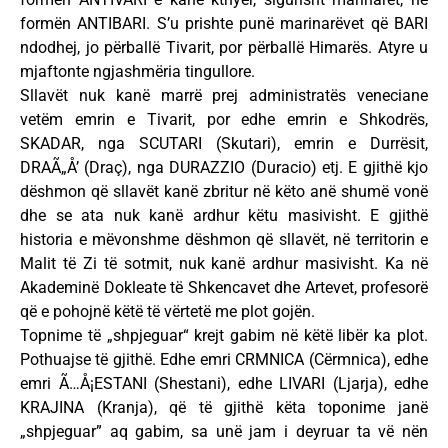
formën ANTIBARI. S’u prishte punë marinarëvet që BARI
ndodhej, jo përballë Tivarit, por përballë Himarës. Atyre u
mjaftonte ngjashmëria tingullore.
Sllavët nuk kanë marrë prej administratës veneciane
vetëm emrin e Tivarit, por edhe emrin e Shkodrës,
SKADAR, nga SCUTARI (Skutari), emrin e Durrësit,
DRAÃ„Å’ (Draç), nga DURAZZIO (Duracio) etj. E gjithë kjo
dëshmon që sllavët kanë zbritur në këto anë shumë vonë
dhe se ata nuk kanë ardhur këtu masivisht. E gjithë
historia e mëvonshme dëshmon që sllavët, në territorin e
Malit të Zi të sotmit, nuk kanë ardhur masivisht. Ka në
Akademinë Dokleate të Shkencavet dhe Artevet, profesorë
që e pohojnë këtë të vërtetë me plot gojën.
Topnime të „shpjeguar“ krejt gabim në këtë libër ka plot.
Pothuajse të gjithë. Edhe emri CRMNICA (Cërmnica), edhe
emri Ã…Å¡ESTANI (Shestani), edhe LIVARI (Ljarja), edhe
KRAJINA (Kranja), që të gjithë këta toponime janë
„shpjeguar” aq gabim, sa unë jam i deyruar ta vë nën