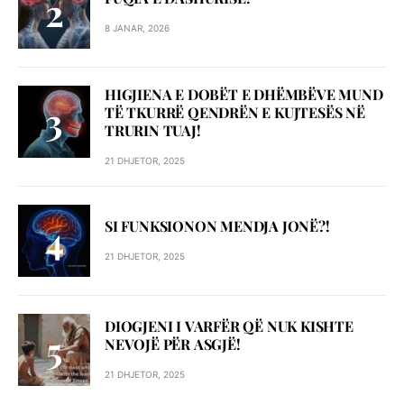
8 JANAR, 2026
HIGJIENA E DOBËT E DHËMBËVE MUND
TË TKURRË QENDRËN E KUJTESËS NË
TRURIN TUAJ!
21 DHJETOR, 2025
SI FUNKSIONON MENDJA JONË?!
21 DHJETOR, 2025
DIOGJENI I VARFËR QË NUK KISHTE
NEVOJË PËR ASGJË!
21 DHJETOR, 2025