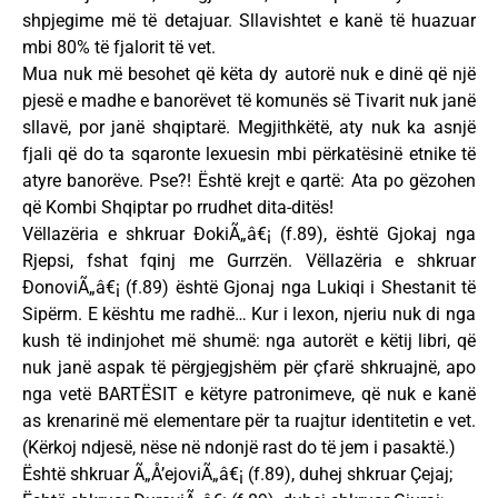
shpjegime më të detajuar. Sllavishtet e kanë të huazuar
mbi 80% të fjalorit të vet.
Mua nuk më besohet që këta dy autorë nuk e dinë që një
pjesë e madhe e banorëvet të komunës së Tivarit nuk janë
sllavë, por janë shqiptarë. Megjithkëtë, aty nuk ka asnjë
fjali që do ta sqaronte lexuesin mbi përkatësinë etnike të
atyre banorëve. Pse?! Është krejt e qartë: Ata po gëzohen
që Kombi Shqiptar po rrudhet dita-ditës!
Vëllazëria e shkruar ÐokiÃ„â€¡ (f.89), është Gjokaj nga
Rjepsi, fshat fqinj me Gurrzën. Vëllazëria e shkruar
ÐonoviÃ„â€¡ (f.89) është Gjonaj nga Lukiqi i Shestanit të
Sipërm. E kështu me radhë… Kur i lexon, njeriu nuk di nga
kush të indinjohet më shumë: nga autorët e këtij libri, që
nuk janë aspak të përgjegjshëm për çfarë shkruajnë, apo
nga vetë BARTËSIT e këtyre patronimeve, që nuk e kanë
as krenarinë më elementare për ta ruajtur identitetin e vet.
(Kërkoj ndjesë, nëse në ndonjë rast do të jem i pasaktë.)
Është shkruar Ã„Å’ejoviÃ„â€¡ (f.89), duhej shkruar Çejaj;