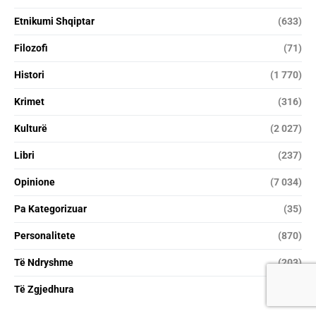
Etnikumi Shqiptar
(633)
Filozofi
(71)
Histori
(1 770)
Krimet
(316)
Kulturë
(2 027)
Libri
(237)
Opinione
(7 034)
Pa Kategorizuar
(35)
Personalitete
(870)
Të Ndryshme
(203)
Të Zgjedhura
(25)