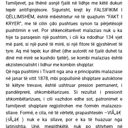
familjevet, pa thënë asnjë fjalë në lidhje me këtë dukuri
tepër antifqinjësore. Sigurisht, krejt ky FALSIFIKIM I
QËLLIMSHËM, është mbështetur në të quajturin “FAKT I
KRYER”, me të cilin çdo pushtues synon ta përjetësojë
pushtimin e vet. Por shkencëtarëvet malazias nuk u ka
hije ta paraqesin një pushtim, i cili ka ndodhur 134 vjet
më parë, si një punë të mirë, si një fitore të gjyshërvet të
tyre. Aq më tepër, kur dihet (dhe autorët në fjalë duhet ta
dinë më mirë se kushdo tjetër), se kombi malazias është
ekzistencialisht i lidhur me kombin shqiptar.
Që nga pushtimi i Tivarit nga ana e principatës malaziase
në janar të vitit 1878, mbi popullsinë shqiptare autoktone
të këtyre trevave, është ushtruar presion permanent, i
pandërprerë, shkombëtarizues. Si rezultat i presionit
shkombëtarizues, i cili vazhdon edhe sot, patronimet e
familjevet shqiptare regjistrohen me formën malazezo-
sllave. Formë, e cila, në të vërtetë, prapashtesën –VIÃ„â€
(-IÃ„â€ ) nuk e ka sllave, por e ka të huazuar nga
latinishtja. Unë, megjithkëtë, nuk po shtyhem në