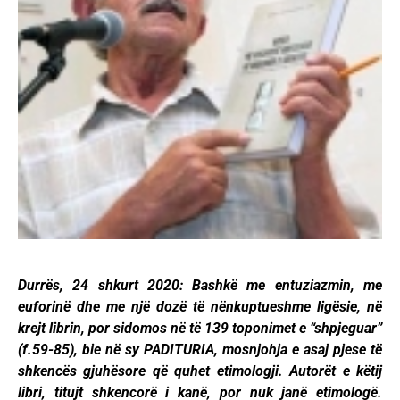
Durrës, 24 shkurt 2020: Bashkë me entuziazmin, me
euforinë dhe me një dozë të nënkuptueshme ligësie, në
krejt librin, por sidomos në të 139 toponimet e “shpjeguar”
(f.59-85), bie në sy PADITURIA, mosnjohja e asaj pjese të
shkencës gjuhësore që quhet etimologji. Autorët e këtij
libri, titujt shkencorë i kanë, por nuk janë etimologë.