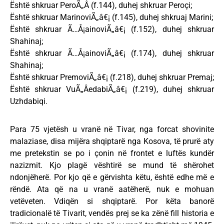
Është shkruar PeroÃ„Â (f.144), duhej shkruar Peroçi;
Është shkruar MarinoviÃ„â€¡ (f.145), duhej shkruaj Marini;
Është shkruar Ã…Å¡ainoviÃ„â€¡ (f.152), duhej shkruar
Shahinaj;
Është shkruar Ã…Å¡ainoviÃ„â€¡ (f.174), duhej shkruar
Shahinaj;
Është shkruar PremoviÃ„â€¡ (f.218), duhej shkruar Premaj;
Është shkruar VuÃ„ÂedabiÃ„â€¡ (f.219), duhej shkruar
Uzhdabiqi.
Para 75 vjetësh u vranë në Tivar, nga forcat shovinite
malaziase, disa mijëra shqiptarë nga Kosova, të prurë aty
me pretekstin se po i çonin në frontet e luftës kundër
nazizmit. Kjo plagë vështirë se mund të shërohet
ndonjëherë. Por kjo që e gërvishta këtu, është edhe më e
rëndë. Ata që na u vranë aatëherë, nuk e mohuan
vetëveten. Vdiqën si shqiptarë. Por këta banorë
tradicionalë të Tivarit, vendës prej se ka zënë fill historia e