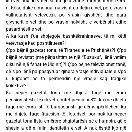
ilirëvet, nuk po vriten si ata që u vranë tradhtisht më 1945-
n. Këta, duke e mohuar naivisht etnitetin e vet, po e vrasin
vullnetarisht vetëveten, po vrasin gjyshërit dhe para
gjyshërit e vet dhe po vrasin naivisht e verbërisht edhe
pasardhësit e vet.
A ka kush t’ua shpjegojë bashkëkrahinasvet të mi këtë
vetëvrasje kaq poshtëruese?!
Ç’po bëjnë gazetat tona, të Tiranës e të Prishtinës?! Ç’po
bëjnë revistat (me përjashtim të një “Buzuku”, lënë vetëm
diku në një fshat të Ulqinit)?! Ç’po bëjnë televizionet tanë,
që s’po lënë pa pasqyruar qindra vrasje individuale e s’po
u kujtohet as ta përmendin një vrasje kaq tragjike
kolektive?!
Ka nëpër gazetat tona me dhjeta faqe me emra
pensionistësh, të cilëvet u rritet pensioni 3%, ka me dhjeta
faqe me emra ish të burgosurish që dëmshpërblehen, ka
me dhjeta faqe fituesish të llotarivet, por nuk ka nëpër
gazetat tona lista emërore shqiptarësh që e humbin, që e
shesin a që e falin identitetin e vet. A nuk është kjo një