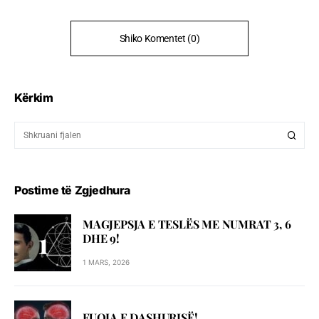
Shiko Komentet (0)
Kërkim
Postime të Zgjedhura
MAGJEPSJA E TESLËS ME NUMRAT 3, 6
DHE 9!
1 MARS, 2026
FUQIA E DASHURISË!