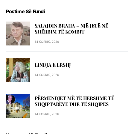
Postime Së Fundi
SALAJDIN BRAHA – NJЁ JETЁ NЁ
SHЁRBIM TЁ KOMBIT
14 KORRIK, 2026
LINDJA E LRSHJ
14 KORRIK, 2026
PËRMENDJET MË TË HERSHME TË
SHQIPTARËVE DHE TË SHQIPES
14 KORRIK, 2026