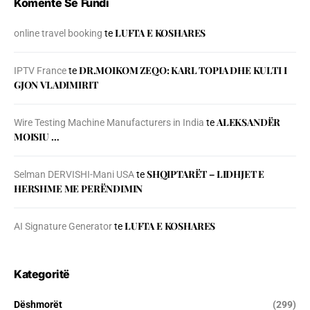
Komente Së Fundi
LUFTA E KOSHARES
online travel booking
te
DR.MOIKOM ZEQO: KARL TOPIA DHE KULTI I
IPTV France
te
GJON VLADIMIRIT
ALEKSANDËR
Wire Testing Machine Manufacturers in India
te
MOISIU …
SHQIPTARËT – LIDHJET E
Selman DERVISHI-Mani USA
te
HERSHME ME PERËNDIMIN
LUFTA E KOSHARES
AI Signature Generator
te
Kategoritë
Dëshmorët
(299)