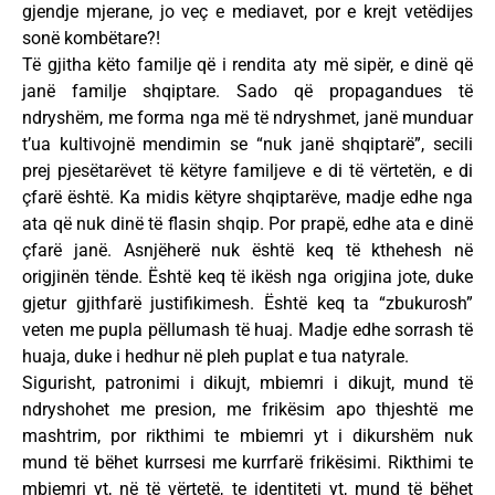
gjendje mjerane, jo veç e mediavet, por e krejt vetëdijes
sonë kombëtare?!
Të gjitha këto familje që i rendita aty më sipër, e dinë që
janë familje shqiptare. Sado që propagandues të
ndryshëm, me forma nga më të ndryshmet, janë munduar
t’ua kultivojnë mendimin se “nuk janë shqiptarë”, secili
prej pjesëtarëvet të këtyre familjeve e di të vërtetën, e di
çfarë është. Ka midis këtyre shqiptarëve, madje edhe nga
ata që nuk dinë të flasin shqip. Por prapë, edhe ata e dinë
çfarë janë. Asnjëherë nuk është keq të kthehesh në
origjinën tënde. Është keq të ikësh nga origjina jote, duke
gjetur gjithfarë justifikimesh. Është keq ta “zbukurosh”
veten me pupla pëllumash të huaj. Madje edhe sorrash të
huaja, duke i hedhur në pleh puplat e tua natyrale.
Sigurisht, patronimi i dikujt, mbiemri i dikujt, mund të
ndryshohet me presion, me frikësim apo thjeshtë me
mashtrim, por rikthimi te mbiemri yt i dikurshëm nuk
mund të bëhet kurrsesi me kurrfarë frikësimi. Rikthimi te
mbiemri yt, në të vërtetë, te identiteti yt, mund të bëhet