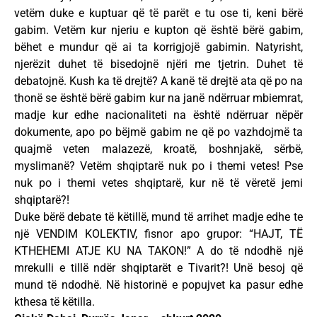
vetëm duke e kuptuar që të parët e tu ose ti, keni bërë
gabim. Vetëm kur njeriu e kupton që është bërë gabim,
bëhet e mundur që ai ta korrigjojë gabimin. Natyrisht,
njerëzit duhet të bisedojnë njëri me tjetrin. Duhet të
debatojnë. Kush ka të drejtë? A kanë të drejtë ata që po na
thonë se është bërë gabim kur na janë ndërruar mbiemrat,
madje kur edhe nacionaliteti na është ndërruar nëpër
dokumente, apo po bëjmë gabim ne që po vazhdojmë ta
quajmë veten malazezë, kroatë, boshnjakë, sërbë,
myslimanë? Vetëm shqiptarë nuk po i themi vetes! Pse
nuk po i themi vetes shqiptarë, kur në të vëretë jemi
shqiptarë?!
Duke bërë debate të këtillë, mund të arrihet madje edhe te
një VENDIM KOLEKTIV, fisnor apo grupor: “HAJT, TË
KTHEHEMI ATJE KU NA TAKON!” A do të ndodhë një
mrekulli e tillë ndër shqiptarët e Tivarit?! Unë besoj që
mund të ndodhë. Në historinë e popujvet ka pasur edhe
kthesa të këtilla.