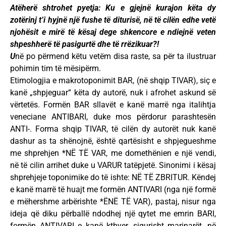
Atëherë shtrohet pyetja: Ku e gjejnë kurajon këta dy
zotërinj t’i hyjnë një fushe të diturisë, në të cilën edhe vetë
njohësit e mirë të kësaj dege shkencore e ndiejnë veten
shpeshherë të pasigurtë dhe të rrëzikuar?!
U
në po përmend këtu vetëm disa raste, sa për ta ilustruar
pohimin tim të mësipërm.
Etimologjia e makrotoponimit BAR, (në shqip TIVAR), siç e
kanë „shpjeguar“ këta dy autorë, nuk i afrohet askund së
vërtetës. Formën BAR sllavët e kanë marrë nga italihtja
veneciane ANTIBARI, duke mos përdorur parashtesën
ANTI-. Forma shqip TIVAR, të cilën dy autorët nuk kanë
dashur as ta shënojnë, është qartësisht e shpjegueshme
me shprehjen *NË TË VAR, me domethënien e një vendi,
në të cilin arrihet duke u VARUR tatëpjetë. Sinonimi i kësaj
shprehjeje toponimike do të ishte: NË TË ZBRITUR. Këndej
e kanë marrë të huajt me formën ANTIVARI (nga një formë
e mëhershme arbërishte *ËNË TË VAR), pastaj, nisur nga
ideja që diku përballë ndodhej një qytet me emrin BARI,
formën ANTIVARI e kanë kthyer, sigurisht marinarët, në