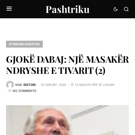
Pashtriku
ETNIKUMI SHQIPTAR
GJOKË DABAJ: NJË MASAKËR
NDRYSHE E TIVARIT (2)
NGA
EDITORI
23 SHKURT, 2020
12 MINUTA PËR TË LEXUAR
NO COMMENTS