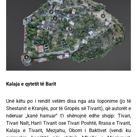
Kalaja e qytetit të Barit
Unë këtu po i rendit vetëm disa nga ata toponime (jo të
Shestanit e Kranjës, por të Gropës së Tivarit), që autorët e
nderuar „kanë harruar“ t’i shënojnë edhe shqip: Tivari,
Tivari Nalt, Han’i Tivarit ose Tivari Poshtë, Rrasa e Tivarit,
Kalaja e Tivarit, Mezjahu, Oborri i Baktivet (vendi ku