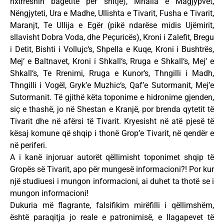
nxirreshin bagëtitë për shitje), Mhalla e Magjypvet,
Nëngjyteti, Ura e Madhe, Ullishta e Tivarit, Fusha e Tivarit,
Maranjt, Te Ullija e Egër (pikë ndarëse midis Ujëmirit,
sllavisht Dobra Voda, dhe Peçuricës), Kroni i Zalefit, Bregu
i Detit, Bishti i Vollujc‘s, Shpella e Kuqe, Kroni i Bushtrës,
Mej‘ e Baltnavet, Kroni i Shkall‘s, Rruga e Shkall‘s, Mej‘ e
Shkall‘s, Te Rrenimi, Rruga e Kunor‘s, Thngilli i Madh,
Thngilli i Vogël, Gryk’e Muzhic‘s, Qaf’e Sutormanit, Mej’e
Sutormanit. Të gjithë këta toponime e hidronime gjenden,
siç e thashë, jo në Shestan e Kranjë, por brenda qytetit të
Tivarit dhe në afërsi të Tivarit. Kryesisht në atë pjesë të
kësaj komune që shqip i thonë Grop’e Tivarit, në qendër e
në periferi.
A i kanë injoruar autorët qëllimisht toponimet shqip të
Gropës së Tivarit, apo për mungesë informacioni?! Por kur
një studiuesi i mungon informacioni, ai duhet ta thotë se i
mungon informacioni!
Dukuria më flagrante, falsifikim mirëfilli i qëllimshëm,
është paraqitja jo reale e patronimisë, e llagapevet të