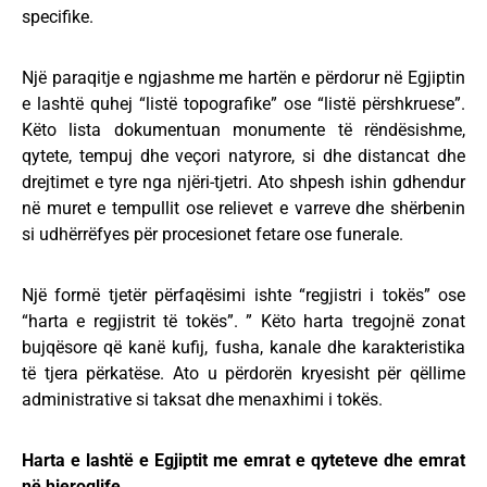
specifike.
Një paraqitje e ngjashme me hartën e përdorur në Egjiptin
e lashtë quhej “listë topografike” ose “listë përshkruese”.
Këto lista dokumentuan monumente të rëndësishme,
qytete, tempuj dhe veçori natyrore, si dhe distancat dhe
drejtimet e tyre nga njëri-tjetri. Ato shpesh ishin gdhendur
në muret e tempullit ose relievet e varreve dhe shërbenin
si udhërrëfyes për procesionet fetare ose funerale.
Një formë tjetër përfaqësimi ishte “regjistri i tokës” ose
“harta e regjistrit të tokës”. ” Këto harta tregojnë zonat
bujqësore që kanë kufij, fusha, kanale dhe karakteristika
të tjera përkatëse. Ato u përdorën kryesisht për qëllime
administrative si taksat dhe menaxhimi i tokës.
Harta e lashtë e Egjiptit me emrat e qyteteve dhe emrat
në hieroglife