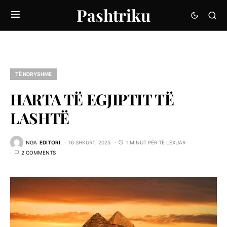
Pashtriku
TË NDRYSHME
HARTA TË EGJIPTIT TË
LASHTË
NGA
EDITORI
16 SHKURT, 2025
1 MINUT PËR TË LEXUAR
2 COMMENTS