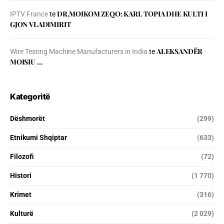
DR.MOIKOM ZEQO: KARL TOPIA DHE KULTI I
IPTV France
te
GJON VLADIMIRIT
ALEKSANDËR
Wire Testing Machine Manufacturers in India
te
MOISIU …
Kategoritë
Dëshmorët
(299)
Etnikumi Shqiptar
(633)
Filozofi
(72)
Histori
(1 770)
Krimet
(316)
Kulturë
(2 029)