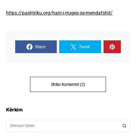
https://pashtriku.org/hani-i-rruges-se-mendafshit/
Share
Tweet
Shiko Komentet (2)
Kërkim