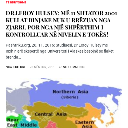
TË NDRYSHME
DR.LEROY HULSEY: MË 11 SHTATOR 2001
KULLAT BINJAKE NUK U RRËZUAN NGA
ZJARRI, POR NGA NJË SHPËRTHIM I
KONTROLLUAR NË NIVELIN E TOKËS!
Pashtriku.org, 26. 11. 2016: Studiuesi, Dr.Leroy Hulsey me
Inxhinierë ekspertë nga Universiteti i Alaskës besojnë se flakët
brenda…
NGA
EDITORI
26 NËNTOR, 2016
NO COMMENTS