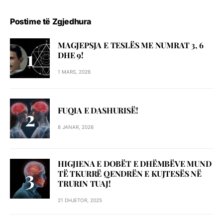
Postime të Zgjedhura
MAGJEPSJA E TESLËS ME NUMRAT 3, 6
DHE 9!
1 MARS, 2026
FUQIA E DASHURISË!
8 JANAR, 2026
HIGJIENA E DOBËT E DHËMBËVE MUND
TË TKURRË QENDRËN E KUJTESËS NË
TRURIN TUAJ!
21 DHJETOR, 2025