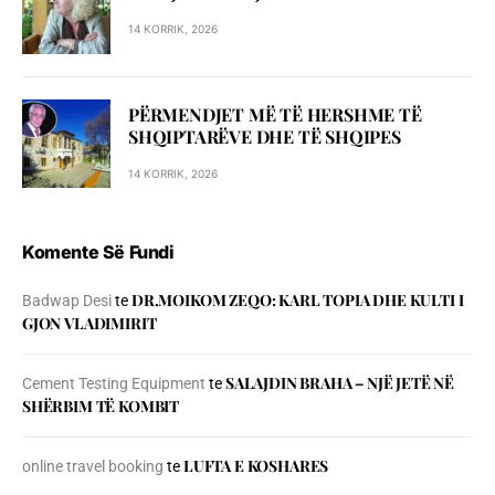
14 KORRIK, 2026
PËRMENDJET MË TË HERSHME TË
SHQIPTARËVE DHE TË SHQIPES
14 KORRIK, 2026
Komente Së Fundi
DR.MOIKOM ZEQO: KARL TOPIA DHE KULTI I
Badwap Desi
te
GJON VLADIMIRIT
SALAJDIN BRAHA – NJЁ JETЁ NЁ
Cement Testing Equipment
te
SHЁRBIM TЁ KOMBIT
LUFTA E KOSHARES
online travel booking
te