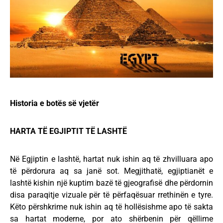
Historia e botës së vjetër
HARTA TË EGJIPTIT TË LASHTË
Në Egjiptin e lashtë, hartat nuk ishin aq të zhvilluara apo
të përdorura aq sa janë sot. Megjithatë, egjiptianët e
lashtë kishin një kuptim bazë të gjeografisë dhe përdornin
disa paraqitje vizuale për të përfaqësuar rrethinën e tyre.
Këto përshkrime nuk ishin aq të hollësishme apo të sakta
sa hartat moderne, por ato shërbenin për qëllime