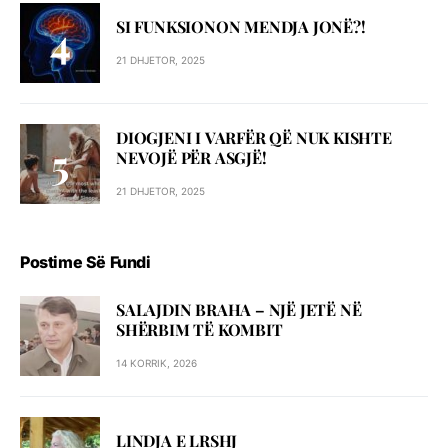
SI FUNKSIONON MENDJA JONË?!
21 DHJETOR, 2025
DIOGJENI I VARFËR QË NUK KISHTE
NEVOJË PËR ASGJË!
21 DHJETOR, 2025
Postime Së Fundi
SALAJDIN BRAHA – NJЁ JETЁ NЁ
SHЁRBIM TЁ KOMBIT
14 KORRIK, 2026
LINDJA E LRSHJ