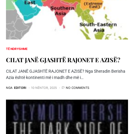
TË NDRYSHME
CILAT JANË GJASHTË RAJONET E AZISË?
CILAT JANË GJASHTË RAJONET E AZISË? Nga Sheradin Berisha
Azia është kontinenti më i madh dhe më i…
NGA
EDITORI
10 NËNTOR, 2025
NO COMMENTS