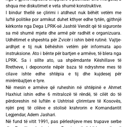
shqua me diskutimet e veta shumë konstruktive.
I bindur thellë se çlirimi i atdheut nuk bëhët vetëm me
luftë politike por armikut duhet kthyer edhe tytën, gjithnjë
kërkonte nga Dega LPRK-së Jashtë Vendit që të siguronte
sa më shumë mjete dhe armë për radhët e organizuara.
Udhëtimet e shpeshta për Zvicër i ishin bërë rutinë. Vajtje-
ardhjet e tij nuk bëhëshin vetëm për informata apo
instruksione. Ato i bënte për bartjen e armëve, të blera nga
LPRK. Sa i sillte ato, ua shpërndante Këshillave të
Rretheve, i depononte nëpër baza të ndryshme mes të
cilave ishte edhe shtëpia e tij dhe kujdesej për
mirëmbajtjen e tyre.
Në mesin e armëve që ruheshin në shtëpinë e Ahmet
Haxhiut ishin edhe 6 mitralozë të rëndë, të cilët do të
përdoreshin në luftën e Ushtrisë çlirimtare të Kosovës,
njëri prej të cilëve e stolisë krahrorin e Komandantit
Legjendar, Adem Jashari.
Në fund të vitit 1991, pas përleshjeve mes trupave serbe