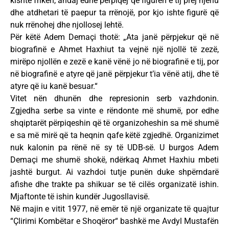
kishte frikën, andaj edhe përpiqej që figurën e tij prej njeriu
dhe atdhetari të paepur ta rrënojë, por kjo ishte figurë që
nuk rrënohej dhe njollosej lehtë.
Për këtë Adem Demaçi thotë: „Ata janë përpjekur që në
biografinë e Ahmet Haxhiut ta vejnë një njollë të zezë,
mirëpo njollën e zezë e kanë vënë jo në biografinë e tij, por
në biografinë e atyre që janë përpjekur t’ia vënë atij, dhe të
atyre që iu kanë besuar.“
Vitet nën dhunën dhe represionin serb vazhdonin.
Zgjedha serbe sa vinte e rëndonte më shumë, por edhe
shqiptarët përpiqeshin që të organizoheshin sa më shumë
e sa më mirë që ta heqnin qafe këtë zgjedhë. Organizimet
nuk kalonin pa rënë në sy të UDB-së. U burgos Adem
Demaçi me shumë shokë, ndërkaq Ahmet Haxhiu mbeti
jashtë burgut. Ai vazhdoi tutje punën duke shpërndarë
afishe dhe trakte pa shikuar se të cilës organizatë ishin.
Mjaftonte të ishin kundër Jugosllavisë.
Në majin e vitit 1977, në emër të një organizate të quajtur
“Çlirimi Kombëtar e Shoqëror“ bashkë me Avdyl Mustafën