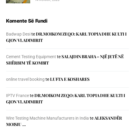
Komente Së Fundi
DR.MOIKOM ZEQO: KARL TOPIA DHE KULTI I
Badwap Desi
te
GJON VLADIMIRIT
SALAJDIN BRAHA – NJЁ JETЁ NЁ
Cement Testing Equipment
te
SHЁRBIM TЁ KOMBIT
LUFTA E KOSHARES
online travel booking
te
DR.MOIKOM ZEQO: KARL TOPIA DHE KULTI I
IPTV France
te
GJON VLADIMIRIT
ALEKSANDËR
Wire Testing Machine Manufacturers in India
te
MOISIU …