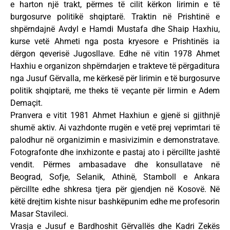
e harton një trakt, përmes të cilit kërkon lirimin e të
burgosurve politikë shqiptarë. Traktin në Prishtinë e
shpërndajnë Avdyl e Hamdi Mustafa dhe Shaip Haxhiu,
kurse vetë Ahmeti nga posta kryesore e Prishtinës ia
dërgon qeverisë Jugosllave. Edhe në vitin 1978 Ahmet
Haxhiu e organizon shpërndarjen e trakteve të përgaditura
nga Jusuf Gërvalla, me kërkesë për lirimin e të burgosurve
politik shqiptarë, me theks të veçante për lirmin e Adem
Demaçit.
Pranvera e vitit 1981 Ahmet Haxhiun e gjenë si gjithnjë
shumë aktiv. Ai vazhdonte rrugën e vetë prej veprimtari të
palodhur në organizimin e masivizimin e demonstratave.
Fotografonte dhe inxhizonte e pastaj ato i përcillte jashtë
vendit. Përmes ambasadave dhe konsullatave në
Beograd, Sofje, Selanik, Athinë, Stamboll e Ankara
përcillte edhe shkresa tjera për gjendjen në Kosovë. Në
këtë drejtim kishte nisur bashkëpunim edhe me profesorin
Masar Stavileci.
Vrasja e Jusuf e Bardhoshit Gërvallës dhe Kadri Zekës