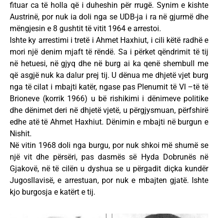
fituar ca të holla që i duheshin për rrugë. Synim e kishte
Austrinë, por nuk ia doli nga se UDB-ja i ra në gjurmë dhe
mëngjesin e 8 gushtit të vitit 1964 e arrestoi.
Ishte ky arrestimi i tretë i Ahmet Haxhiut, i cili këtë radhë e
mori një denim mjaft të rëndë. Sa i përket qëndrimit të tij
në hetuesi, në gjyq dhe në burg ai ka qenë shembull me
që asgjë nuk ka dalur prej tij. U dënua me dhjetë vjet burg
nga të cilat i mbajti katër, ngase pas Plenumit të VI –të të
Brioneve (korrik 1966) u bë rishikimi i dënimeve politike
dhe dënimet deri në dhjetë vjetë, u përgjysmuan, përfshirë
edhe atë të Ahmet Haxhiut. Dënimin e mbajti në burgun e
Nishit.
Në vitin 1968 doli nga burgu, por nuk shkoi më shumë se
një vit dhe përsëri, pas dasmës së Hyda Dobrunës në
Gjakovë, në të cilën u dyshua se u përgadit diçka kundër
Jugosllavisë, e arrestuan, por nuk e mbajten gjatë. Ishte
kjo burgosja e katërt e tij.