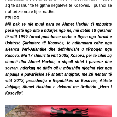
aq të dashur të të gjithë ilegalëve të Kosovës, i pushoi së
rrahuri zemra e tij e madhe.
EPILOG
Më pak se një muaj para se Ahmet Haxhiu t’i mbushte
pesë vjetë nga dita e ndarjes nga ne, më datën 10 qershor
të vitit 1999 forcat pushtuese serbe u thyen nga forcat e
Ushtrisë Çlirimtare të Kosovës, të ndihmuara edhe nga
aleanca Veri-Atlantike dhe definitivisht u tërhoqën nga
Kosova. Më 17 shkurt të vitit 2008, Kosova, për të cilën aq
shumë dha Ahmet Haxhiu, u shpall shtet i pavarur dhe
sovran, ndërkaq në ditën që u mbushën njëqind vjet nga
shpallja e pavarësisë së shtetit shqiptar, më 28 nëntor të
vitit 2012, presidentja e Republikës së Kosovës, Atifete
Jahjaga, Ahmet Haxhiun e dekoroi me Urdhërin „Hero i
Kosovës“.