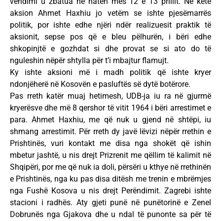
vendimi u zbatua në natën mes 12 e 13 prillit. Në këtë
aksion Ahmet Haxhiu jo vetëm se ishte pjesëmarrës
politik, por ishte edhe njëri ndër realizuesit praktik të
aksionit, sepse pos që e bleu pëlhurën, i bëri edhe
shkopinjtë e gozhdat si dhe provat se si ato do të
nguleshin nëpër shtylla për t’i mbajtur flamujt.
Ky ishte aksioni më i madh politik që ishte kryer
ndonjëherë në Kosovën e pasluftës së dytë botërore.
Pas rreth katër muaj hetimesh, UDB-ja iu ra në gjurmë
kryerësve dhe më 8 qershor të vitit 1964 i bëri arrestimet e
para. Ahmet Haxhiu, me që nuk u gjend në shtëpi, iu
shmang arrestimit. Për rreth dy javë lëvizi nëpër rrethin e
Prishtinës, vuri kontakt me disa nga shokët që ishin
mbetur jashtë, u nis drejt Prizrenit me qëllim të kalimit në
Shqipëri, por me që nuk ia doli, përsëri u kthye në rrethinën
e Prishtinës, nga ku pas disa ditësh me trenin e mbrëmjes
nga Fushë Kosova u nis drejt Perëndimit. Zagrebi ishte
stacioni i radhës. Aty gjeti punë në punëtorinë e Zenel
Dobrunës nga Gjakova dhe u ndal të punonte sa për të