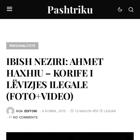
Pashtriku
PERSONALITETE
IBISH NEZIRI: AHMET
HAXHIU – KORIFE I
LËVIZJES ILEGALE
(FOTO+VIDEO)
NGA
EDITORI
6 KORRIK, 2015
13 MINUTA PËR TË LEXUAR
NO COMMENTS