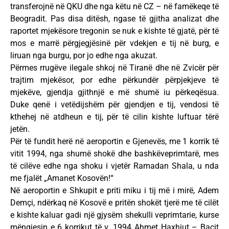
transferojnë në QKU dhe nga këtu në CZ – në famëkeqe të
Beogradit. Pas disa ditësh, ngase të gjitha analizat dhe
raportet mjekësore tregonin se nuk e kishte të gjatë, për të
mos e marrë përgjegjësinë për vdekjen e tij në burg, e
liruan nga burgu, por jo edhe nga akuzat.
Përmes rrugëve ilegale shkoj në Tiranë dhe në Zvicër për
trajtim mjekësor, por edhe përkundër përpjekjeve të
mjekëve, gjendja gjithnjë e më shumë iu përkeqësua.
Duke qenë i vetëdijshëm për gjendjen e tij, vendosi të
kthehej në atdheun e tij, për të cilin kishte luftuar tërë
jetën.
Për të fundit herë në aeroportin e Gjenevës, me 1 korrik të
vitit 1994, nga shumë shokë dhe bashkëveprimtarë, mes
të cilëve edhe nga shoku i vjetër Ramadan Shala, u nda
me fjalët „Amanet Kosovën!“
Në aeroportin e Shkupit e priti miku i tij më i mirë, Adem
Demçi, ndërkaq në Kosovë e pritën shokët tjerë me të cilët
e kishte kaluar gadi një gjysëm shekulli veprimtarie, kurse
mëngjesin e 6 korrikut të v. 1994 Ahmet Haxhiut – Bacit