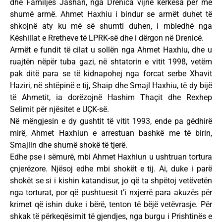
dhe Familjes Jashari, nga Drenica vijnë kërkesa për më
shumë armë. Ahmet Haxhiu i bindur se armët duhet të
shkojnë aty ku më së shumti duhen, i mbledhë nga
Këshillat e Rretheve të LPRK-së dhe i dërgon në Drenicë.
Armët e fundit të cilat u sollën nga Ahmet Haxhiu, dhe u
ruajtën nëpër tuba gazi, në shtatorin e vitit 1998, vetëm
pak ditë para se të kidnapohej nga forcat serbe Xhavit
Haziri, në shtëpinë e tij, Shaip dhe Smajl Haxhiu, të dy bijë
të Ahmetit, ia dorëzojnë Hashim Thaçit dhe Rexhep
Selimit për njësitet e UÇK-së.
Në mëngjesin e dy gushtit të vitit 1993, ende pa gëdhirë
mirë, Ahmet Haxhiun e arrestuan bashkë me të birin,
Smajlin dhe shumë shokë të tjerë.
Edhe pse i sëmurë, mbi Ahmet Haxhiun u ushtruan tortura
çnjerëzore. Njësoj edhe mbi shokët e tij. Ai, duke i parë
shokët se si i kishin katandisur, jo që ta shpëtoj vetëvetën
nga torturat, por që pushtuesit t’i nxjerrë para akuzës për
krimet që ishin duke i bërë, tenton të bëjë vetëvrasje. Për
shkak të përkeqësimit të gjendjes, nga burgu i Prishtinës e