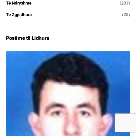
Të Ndryshme
(203)
Të Zgjedhura
(25)
Postime të Lidhura