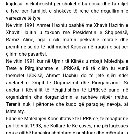
kujdesur njëkohësisht për shokët e burgosur dhe familjet
e tyre, për familjet e shokëve të rënë dhe rregullimin e
varrezave të tyre.
Në vitin 1991 Ahmet Haxhiu bashkë me Xhavit Hazirin e
Xhavit Halitin u takuan me Presidentin e Shqipërisë,
Ramiz Alinë, nga i cili marrin përkrahje morale dhe
premtime se do të ndihmohet Kosova në rrugën e saj për
çlirim dhe pavarësi.
Në vitin 1991 kur në Ujmir të Klinës u mbajt Mbledhja e
Tretë e Përgjithshme e LPRK-së, në të cilën iu vunë
themelet UÇK-së, Ahmet Haxhiu do të jetë njëri ndër
anëtarët e Grupit të Organizimit dhe Riorganizimit. Si
anëtar i Këshillit të Përgjithshëm të LPRK-së punoi në
organizimin dhe riorganizimin e radhëve nëpër rrethe.
Terenit nuk i përtonte dhe kudo që paraqitej nevoja, ai
ishte aty.
Edhe në Mbledhjen Konsultative të LPRK-së, të mbajtur në
prill të vitit 1993, në Kollarë të Kërçovës, me përfaqësues
nga e gjithë hapësira shqiptare e pushtuar dhe mërgata, u