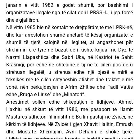
janarin e vitit 1982 e godet shumë, por bashkimi i
organizatave ilegale nga të cilat doli LPRSSHJ, i jep forcë
dhe e gjallëron.
Në vitin 1985 bie në kontakt të drejtpërdrejtë me LPRK-në,
dhe kur arrestohen shumë anëtarë të kësaj organizate, e
shumë të tjerë kalojnë në ileglitet, ai angazhohet për
strehimin e e tyre në bazat që i kishte krijuar në Dyz te
Nazmi Llapashtica dhe Sabri Uka, në Kastriot te Sahit
Krasniqi, por edhe në shtëpinë e tij në të cilën pos që u
strehuan ilegalët, u strehua edhe një pjesë e mirë e
teknikës me të cilën shtypeshin afishet dhe traktet e më
vonë, nën përkujdesjen e Afrim Zhitisë dhe Fadil Vatës
edhe „Rruga e Lirisë“ dhe „Minatori“.
Arrestimet sollën edhe shkëputjen e lidhjeve. Ahmet
Haxhiu në shkurt të vitit 1986, me pasaport të Hamit
Mustafës udhëton fillimisht në Berlin pastaj në Zvicër, në
kërkim të lidhjeve. Në Zvicër i gjen Xhavit Halitin, Emrush
dhe Mustafë Xhemajlin, Avni Deharin e shokë tjerë.