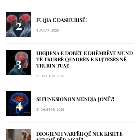
FUQIA E DASHURISË!
8 JANAR, 2026
HIGJIENA E DOBËT E DHËMBËVE MUND
TË TKURRË QENDRËN E KUJTESËS NË
TRURIN TUAJ!
21 DHJETOR, 2025
SI FUNKSIONON MENDJA JONË?!
21 DHJETOR, 2025
DIOGJENI I VARFËR QË NUK KISHTE
NEVOJË PËR ASGJË!