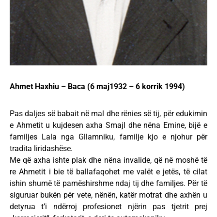
Ahmet Haxhiu – Baca (6 maj1932 – 6 korrik 1994)
Pas daljes së babait në mal dhe rënies së tij, për edukimin
e Ahmetit u kujdesen axha Smajl dhe nëna Emine, bijë e
familjes Lala nga Gllamniku, familje kjo e njohur për
tradita liridashëse.
Me që axha ishte plak dhe nëna invalide, që në moshë të
re Ahmetit i bie të ballafaqohet me valët e jetës, të cilat
ishin shumë të pamëshirshme ndaj tij dhe familjes. Për të
siguruar bukën për vete, nënën, katër motrat dhe axhën u
detyrua t’i ndërroj profesionet njërin pas tjetrit prej