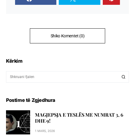
Shiko Komentet (0)
Kërkim
Postime të Zgjedhura
MAGJEPSJA E TESLËS ME NUMRAT 3, 6
DHE 9!
1 MARS, 2026