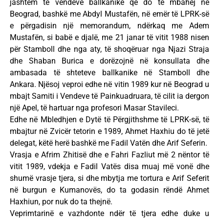
jashtëm të vendeve ballkanike që do të mbahej në
Beograd, bashkë me Abdyl Mustafën, në emër të LPRK-së
e përgadisin një memorandum, ndërkaq me Adem
Mustafën, si babë e djalë, me 21 janar të vitit 1988 nisen
për Stamboll dhe nga aty, të shoqëruar nga Njazi Straja
dhe Shaban Burica e dorëzojnë në konsullata dhe
ambasada të shteteve ballkanike në Stamboll dhe
Ankara. Njësoj veproi edhe në vitin 1989 kur në Beograd u
mbajt Samiti i Vendeve të Painkuadruara, të cilit ia dergon
një Apel, të hartuar nga profesori Masar Stavileci.
Edhe në Mbledhjen e Dytë të Përgjithshme të LPRK-së, të
mbajtur në Zvicër tetorin e 1989, Ahmet Haxhiu do të jetë
delegat, këtë herë bashkë me Fadil Vatën dhe Arif Seferin.
Vrasja e Afrim Zhitisë dhe e Fahri Fazliut më 2 nëntor të
vitit 1989, vdekja e Fadil Vatës disa muaj më vonë dhe
shumë vrasje tjera, si dhe mbytja me tortura e Arif Seferit
në burgun e Kumanovës, do ta godasin rëndë Ahmet
Haxhiun, por nuk do ta thejnë.
Veprimtarinë e vazhdonte ndër të tjera edhe duke u