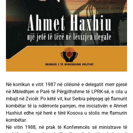
Në korrikun e vitit 1987 në cilësinë e delegatit merr pjesë
në Mbledhjen e Parë të Përgjithshme të LPRK-së, e cila u
mbajt në Zvicër. Po këtë vit, kur Serbia përpiqej që flamurit
kombëtar të ia ndërronte pamjen, me iniciativën e Ahmet
Haxhiut edhe një herë e tërë Kosova u stolis me flamurin
kombëtar.
Në vitin 1988, në prak të Konferencës së ministrave të