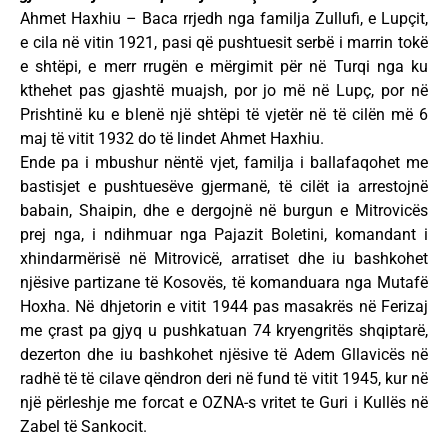
Ahmet Haxhiu – Baca rrjedh nga familja Zullufi, e Lupçit,
e cila në vitin 1921, pasi që pushtuesit serbë i marrin tokë
e shtëpi, e merr rrugën e mërgimit për në Turqi nga ku
kthehet pas gjashtë muajsh, por jo më në Lupç, por në
Prishtinë ku e blenë një shtëpi të vjetër në të cilën më 6
maj të vitit 1932 do të lindet Ahmet Haxhiu.
Ende pa i mbushur nëntë vjet, familja i ballafaqohet me
bastisjet e pushtuesëve gjermanë, të cilët ia arrestojnë
babain, Shaipin, dhe e dergojnë në burgun e Mitrovicës
prej nga, i ndihmuar nga Pajazit Boletini, komandant i
xhindarmërisë në Mitrovicë, arratiset dhe iu bashkohet
njësive partizane të Kosovës, të komanduara nga Mutafë
Hoxha. Në dhjetorin e vitit 1944 pas masakrës në Ferizaj
me çrast pa gjyq u pushkatuan 74 kryengritës shqiptarë,
dezerton dhe iu bashkohet njësive të Adem Gllavicës në
radhë të të cilave qëndron deri në fund të vitit 1945, kur në
një përleshje me forcat e OZNA-s vritet te Guri i Kullës në
Zabel të Sankocit.