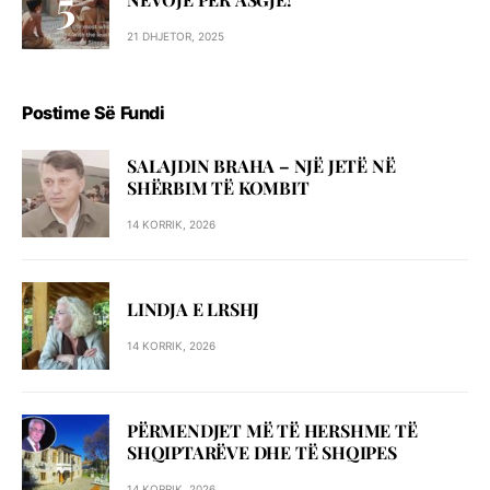
21 DHJETOR, 2025
Postime Së Fundi
SALAJDIN BRAHA – NJЁ JETЁ NЁ
SHЁRBIM TЁ KOMBIT
14 KORRIK, 2026
LINDJA E LRSHJ
14 KORRIK, 2026
PËRMENDJET MË TË HERSHME TË
SHQIPTARËVE DHE TË SHQIPES
14 KORRIK, 2026