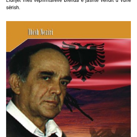
Lidhjet mes veprimtarëve brenda e jashtë vendit u vunë
sërish.