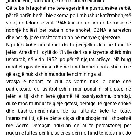
„karrocierit“, farkatarit, e deri te automekaniku.
Që të ballafaqohet me tërë egërsinë e pushtuesëve serbë,
për të parën herë i bie akoma pa i mbushur katërmbdhjetë
vjetë, në tetorin e vitit 1946 kur me qëllim që të mësojnë
ndonjë hollësi për babain dhe shokët, OZNA e arreston
dhe për dy javë rresht torturuan në mënyrë çnjerëzore.
Nga kjo kohë arrestimet do ta përcjellin deri në fund të
jetës. Arrestimi i dytë do t’i vije deri sa e kryente shërbimin
ushtarak, në vitin 1952, po për të njëjtat arësye. Në burg
mbahet gjashtë muaj dhe në fund lirohet i pafajshëm me
që asgjë nuk kishin mundur të nxirnin nga ai.
Vrasja e babait, të cilit as varrin nuk ia dinte dhe
padrejtësitë që ushtroheshin mbi popullin shqiptar, në
jetën e tij kishin lënë gjurmë të pashlyeshme, prandaj,
duke mos mundur të gjejë qetësi, përpiqej të gjente shokë
dhe bashkëmendimtarë që ta luftonte këtë të keqe.
Interesimi i tij që të bënte diçka dhe shoqërimi i shpeshtë
me Adem Demaçin ndikuan që ai të përcaktohej për
rrugën e luftës për liri, së cilës deri në fund të jetës nuk do