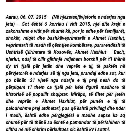
Aarau, 06. 07. 2015 – (Në njëzetenjëvjetorin e ndarjes nga
jeta) – Sot është 6 korriku i vitit 2015, një ditë krejt e
zakonshme e vitit për shumë kë, por jo edhe për familjarët,
shokët, miqët dhe bashkëveprimtarët e Ahmet Haxhiut,
veprimtarit të madh të çështjes kombëtare, pararendësit të
Ushtrisë Çlirimtare të Kosovës, Ahmet Haxhiut – Bacit,
njeriut, ndaj të cilit gjithnjë ndjehem borxhli për t’i thënë
dy tri fjalë për jetën dhe veprën e tij, të paktën në
përvjetorët e ndarjes së tij nga jeta, prandaj edhe sot, kur
po bëhën 21 vjetë nga ndarje e tij prej nesh do të
përpiqem t’i them ca fjalë për këtë figurë madhore të
historisë së popullit shqiptar. Mirëpo, të flitet për jetën
dhe veprën e Ahmet Haxhiut, për punën e tij të
palodhshme prej atdhetari, pos që është privilegj dhe nder
i madh, është edhe përgjegjësi e madhe sepse ka aq
shumë për të thënë sa është e pamundur të përfshihen të
gjitha në një shkrim përkujtues siç është ky i sotmi.