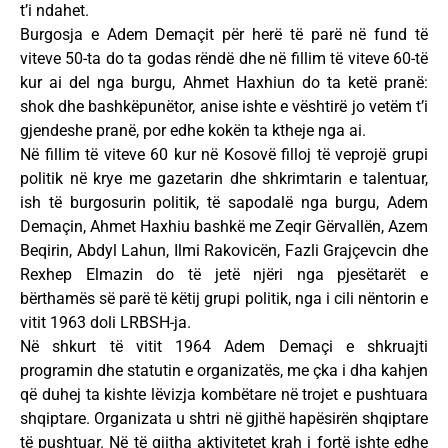
t’i ndahet.
Burgosja e Adem Demaçit për herë të parë në fund të
viteve 50-ta do ta godas rëndë dhe në fillim të viteve 60-të
kur ai del nga burgu, Ahmet Haxhiun do ta ketë pranë:
shok dhe bashkëpunëtor, anise ishte e vështirë jo vetëm t’i
gjendeshe pranë, por edhe kokën ta ktheje nga ai.
Në fillim të viteve 60 kur në Kosovë filloj të veprojë grupi
politik në krye me gazetarin dhe shkrimtarin e talentuar,
ish të burgosurin politik, të sapodalë nga burgu, Adem
Demaçin, Ahmet Haxhiu bashkë me Zeqir Gërvallën, Azem
Beqirin, Abdyl Lahun, Ilmi Rakovicën, Fazli Grajçevcin dhe
Rexhep Elmazin do të jetë njëri nga pjesëtarët e
bërthamës së parë të këtij grupi politik, nga i cili nëntorin e
vitit 1963 doli LRBSH-ja.
Në shkurt të vitit 1964 Adem Demaçi e shkruajti
programin dhe statutin e organizatës, me çka i dha kahjen
që duhej ta kishte lëvizja kombëtare në trojet e pushtuara
shqiptare. Organizata u shtri në gjithë hapësirën shqiptare
të pushtuar. Në të gjitha aktivitetet krah i fortë ishte edhe