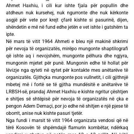
Ahmet Haxhiu, i cili kur ishte fjala për popullin dhe
atdheun nuk kursehej, nuk ngurronte dhe nuk kërkonte
asgjë për vete por krejt çfarë kishte si pasurinë, dijen,
shëndetin e më në fund edhe jetën e vet ishte i gatshëm ta
ipte.
Në mars të vitit 1964 Ahmeti e bleu një makinë shkrimi
për nevoja të organizatës, mirëpo mungonte shaptilografi
që ishte aq i nevojshëm, mungonte pëlhura dhe ngjyra,
mungonin mjetet për punë. Mungonin edhe të hollat për
lëvizje nga qyteti në qytet për kontakte mes anëtarëve të
organizatës. Gjithçka mungonte pos vullnetit, i cili gjithnjë
mbetej më i fortë se të gjitha mundësitë e anëtarëve të
LRBSH-së, prandaj Ahmet Haxhiu e kishte ngritur çështjen
e shitjes së shtëpisë për nevoja të organizatës në çka e
pengon Adem Demaçi, por jo edhe në shitjen e një pjese të
oborrit, anise nuk kishte pasuri tjetër.
Nga fundi i marsit të vitit 1964 organizata vendosi që në
tërë Kosovën të shpërndajë flamurin kombëtar, ndërkaq