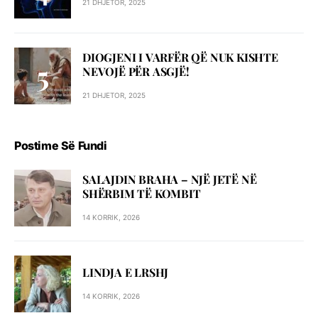
21 DHJETOR, 2025
DIOGJENI I VARFËR QË NUK KISHTE
NEVOJË PËR ASGJË!
21 DHJETOR, 2025
Postime Së Fundi
SALAJDIN BRAHA – NJЁ JETЁ NЁ
SHЁRBIM TЁ KOMBIT
14 KORRIK, 2026
LINDJA E LRSHJ
14 KORRIK, 2026