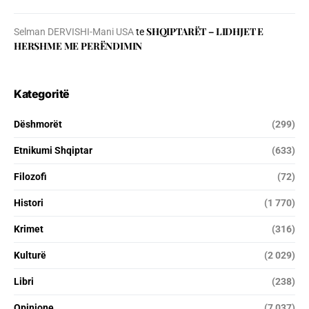
SHQIPTARËT – LIDHJET E
Selman DERVISHI-Mani USA
te
HERSHME ME PERËNDIMIN
Kategoritë
Dëshmorët
(299)
Etnikumi Shqiptar
(633)
Filozofi
(72)
Histori
(1 770)
Krimet
(316)
Kulturë
(2 029)
Libri
(238)
Opinione
(7 037)