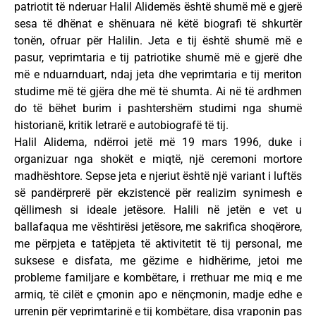
patriotit të nderuar Halil Alidemës është shumë më e gjerë
sesa të dhënat e shënuara në këtë biografi të shkurtër
tonën, ofruar për Halilin. Jeta e tij është shumë më e
pasur, veprimtaria e tij patriotike shumë më e gjerë dhe
më e nduarnduart, ndaj jeta dhe veprimtaria e tij meriton
studime më të gjëra dhe më të shumta. Ai në të ardhmen
do të bëhet burim i pashtershëm studimi nga shumë
historianë, kritik letrarë e autobiografë të tij.
Halil Alidema, ndërroi jetë më 19 mars 1996, duke i
organizuar nga shokët e miqtë, një ceremoni mortore
madhështore. Sepse jeta e njeriut është një variant i luftës
së pandërprerë për ekzistencë për realizim synimesh e
qëllimesh si ideale jetësore. Halili në jetën e vet u
ballafaqua me vështirësi jetësore, me sakrifica shoqërore,
me përpjeta e tatëpjeta të aktivitetit të tij personal, me
suksese e disfata, me gëzime e hidhërime, jetoi me
probleme familjare e kombëtare, i rrethuar me miq e me
armiq, të cilët e çmonin apo e nënçmonin, madje edhe e
urrenin për veprimtarinë e tij kombëtare, disa vraponin pas