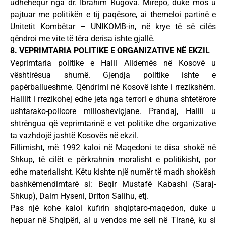
udhëhequr nga dr. Ibrahim Rugova. Mirëpo, duke mos u
pajtuar me politikën e tij paqësore, ai themeloi partinë e
Unitetit Kombëtar – UNIKOMB-in, në krye të së cilës
qëndroi me vite të tëra derisa ishte gjallë.
8. VEPRIMTARIA POLITIKE E ORGANIZATIVE NË EKZIL
Veprimtaria politike e Halil Alidemës në Kosovë u
vështirësua shumë. Gjendja politike ishte e
papërballueshme. Qëndrimi në Kosovë ishte i rrezikshëm.
Halilit i rrezikohej edhe jeta nga terrori e dhuna shtetërore
ushtarako-policore millosheviçjane. Prandaj, Halili u
shtrëngua që veprimtarinë e vet politike dhe organizative
ta vazhdojë jashtë Kosovës në ekzil.
Fillimisht, më 1992 kaloi në Maqedoni te disa shokë në
Shkup, të cilët e përkrahnin moralisht e politikisht, por
edhe materialisht. Këtu kishte një numër të madh shokësh
bashkëmendimtarë si: Beqir Mustafë Kabashi (Saraj-
Shkup), Daim Hyseni, Driton Salihu, etj.
Pas një kohe kaloi kufirin shqiptaro-maqedon, duke u
hepuar në Shqipëri, ai u vendos me seli në Tiranë, ku si