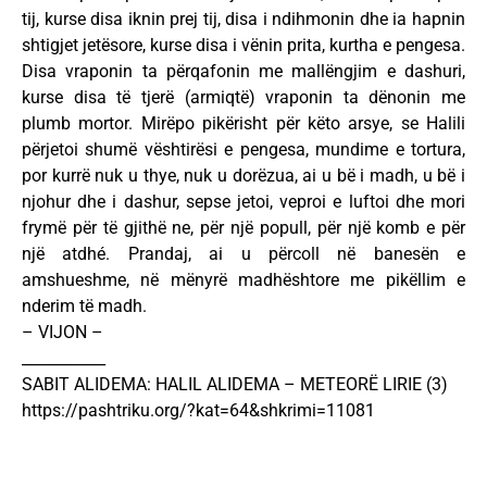
tij, kurse disa iknin prej tij, disa i ndihmonin dhe ia hapnin
shtigjet jetësore, kurse disa i vënin prita, kurtha e pengesa.
Disa vraponin ta përqafonin me mallëngjim e dashuri,
kurse disa të tjerë (armiqtë) vraponin ta dënonin me
plumb mortor. Mirëpo pikërisht për këto arsye, se Halili
përjetoi shumë vështirësi e pengesa, mundime e tortura,
por kurrë nuk u thye, nuk u dorëzua, ai u bë i madh, u bë i
njohur dhe i dashur, sepse jetoi, veproi e luftoi dhe mori
frymë për të gjithë ne, për një popull, për një komb e për
një atdhé. Prandaj, ai u përcoll në banesën e
amshueshme, në mënyrë madhështore me pikëllim e
nderim të madh.
– VIJON –
___________
SABIT ALIDEMA: HALIL ALIDEMA – METEORË LIRIE (3)
https://pashtriku.org/?kat=64&shkrimi=11081