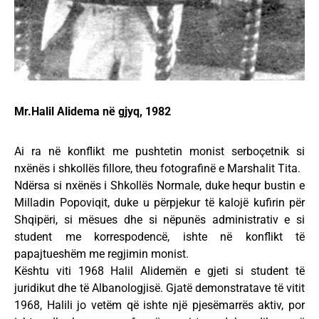
Mr.Halil Alidema në gjyq, 1982
Ai ra në konflikt me pushtetin monist serboçetnik si
nxënës i shkollës fillore, theu fotografinë e Marshalit Tita.
Ndërsa si nxënës i Shkollës Normale, duke hequr bustin e
Milladin Popoviqit, duke u përpjekur të kalojë kufirin për
Shqipëri, si mësues dhe si nëpunës administrativ e si
student me korrespodencë, ishte në konflikt të
papajtueshëm me regjimin monist.
Kështu viti 1968 Halil Alidemën e gjeti si student të
juridikut dhe të Albanologjisë. Gjatë demonstratave të vitit
1968, Halili jo vetëm që ishte një pjesëmarrës aktiv, por