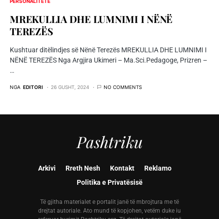
PERSONALITETE
MREKULLIA DHE LUMNIMI I NËNË
TEREZËS
Kushtuar ditëlindjes së Nënë Terezës MREKULLIA DHE LUMNIMI I
NËNË TEREZËS Nga Argjira Ukimeri – Ma.Sci.Pedagoge, Prizren –
…
NGA
EDITORI
26 GUSHT, 2024
NO COMMENTS
Pashtriku
Arkivi
Rreth Nesh
Kontakt
Reklamo
Politika e Privatësisë
Të gjitha materialet e portalit janë të mbrojtura me të
drejtat autoriale. Ato mund të kopjohen, vetëm duke iu