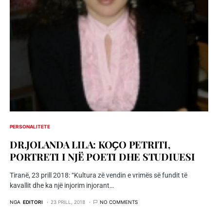
PERSONALITETE
DR.JOLANDA LILA: KOҪO PETRITI,
PORTRETI I NJË POETI DHE STUDIUESI
Tiranë, 23 prill 2018: “Kultura zë vendin e vrimës së fundit të
kavallit dhe ka një injorim injorant…
NGA
EDITORI
23 PRILL, 2018
NO COMMENTS