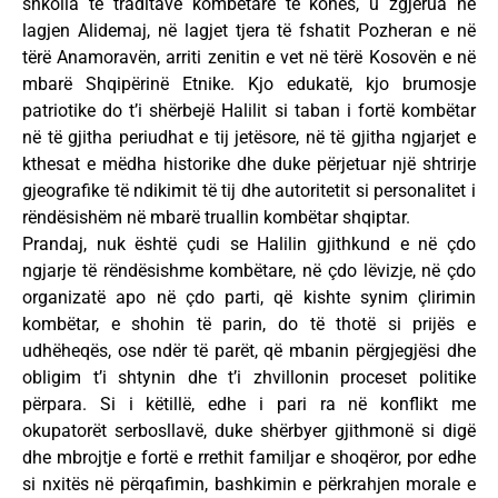
shkolla të traditave kombëtare të kohës, u zgjerua në
lagjen Alidemaj, në lagjet tjera të fshatit Pozheran e në
tërë Anamoravën, arriti zenitin e vet në tërë Kosovën e në
mbarë Shqipërinë Etnike. Kjo edukatë, kjo brumosje
patriotike do t’i shërbejë Halilit si taban i fortë kombëtar
në të gjitha periudhat e tij jetësore, në të gjitha ngjarjet e
kthesat e mëdha historike dhe duke përjetuar një shtrirje
gjeografike të ndikimit të tij dhe autoritetit si personalitet i
rëndësishëm në mbarë truallin kombëtar shqiptar.
Prandaj, nuk është çudi se Halilin gjithkund e në çdo
ngjarje të rëndësishme kombëtare, në çdo lëvizje, në çdo
organizatë apo në çdo parti, që kishte synim çlirimin
kombëtar, e shohin të parin, do të thotë si prijës e
udhëheqës, ose ndër të parët, që mbanin përgjegjësi dhe
obligim t’i shtynin dhe t’i zhvillonin proceset politike
përpara. Si i këtillë, edhe i pari ra në konflikt me
okupatorët serbosllavë, duke shërbyer gjithmonë si digë
dhe mbrojtje e fortë e rrethit familjar e shoqëror, por edhe
si nxitës në përqafimin, bashkimin e përkrahjen morale e