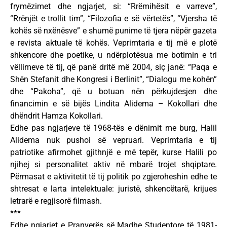
frymëzimet dhe ngjarjet, si: “Rrëmihësit e varreve”,
“Rrënjët e trollit tim”, “Filozofia e së vërtetës”, “Vjersha të
kohës së nxënësve” e shumë punime të tjera nëpër gazeta
e revista aktuale të kohës. Veprimtaria e tij më e plotë
shkencore dhe poetike, u ndërplotësua me botimin e tri
vëllimeve të tij, që panë dritë më 2004, siç janë: “Paqa e
Shën Stefanit dhe Kongresi i Berlinit”, “Dialogu me kohën”
dhe “Pakoha”, që u botuan nën përkujdesjen dhe
financimin e së bijës Lindita Alidema – Kokollari dhe
dhëndrit Hamza Kokollari.
Edhe pas ngjarjeve të 1968-tës e dënimit me burg, Halil
Alidema nuk pushoi së vepruari. Veprimtaria e tij
patriotike afirmohet gjithnjë e më tepër, kurse Halili po
njihej si personalitet aktiv në mbarë trojet shqiptare.
Përmasat e aktivitetit të tij politik po zgjeroheshin edhe te
shtresat e larta intelektuale: juristë, shkencëtarë, krijues
letrarë e regjisorë filmash.
***
Edhe ngjarjet e Pranverës së Madhe Studentore të 1981-