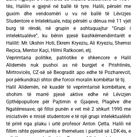
tës, Halilin e gjejnë në ballë të tyre. Halili, përsëri me
guxim dhe vendosmëri u vu në ballë të Lëvizjes
Studentore e Intelektuale, ndaj përsëri u dënua më 11 vjet
burg të rëndë, në grupin e ashtuquajtur “Grupi i
intelektualëve”, ku bënin pjesë bashkëmendimtarët e
Halilit: Mr. Ukshin Hoti, Ekrem Kryeziu, Ali Kryeziu, Shemsi
Reçica, Mentor Kaçi, Hilmi Ratkoceri, etj.
Veprimtaria politike, patriotike e shkencore e Halil
Alidemës nuk pushoi as në burgjet e Prishtinës,
Mirtrovicës, CZ-së së Beogradit apo edhe të Pozharevcit,
por përkundrazi shtoi dhe forcoi moralin kombëtar të tij.
Halil Alidemën, në kuadër të veprimtarisë kombëtare, e
shohim të marrë pjesë aktive edhe në Lëvizjen
Gjithëpopullore për Pajtimin e Gjaqeve, Plagëve dhe
Ngatërresave, që filloi punën e vet më 2 shkurt 1990 me
iniciativën e rinisë studentore e të një grupi intelektualësh
të prirë nga plaku i urtë profesor Anton Çetta. Halili në
fillim ishte pjesëmarrës e themelues i partisë së LDK-ës, e