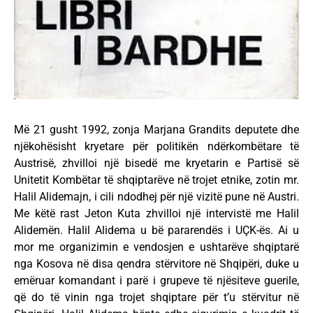
Më 21 gusht 1992, zonja Marjana Grandits deputete dhe
njëkohësisht kryetare për politikën ndërkombëtare të
Austrisë, zhvilloi një bisedë me kryetarin e Partisë së
Unitetit Kombëtar të shqiptarëve në trojet etnike, zotin mr.
Halil Alidemajn, i cili ndodhej për një vizitë pune në Austri.
Me këtë rast Jeton Kuta zhvilloi një intervistë me Halil
Alidemën. Halil Alidema u bë pararendës i UÇK-ës. Ai u
mor me organizimin e vendosjen e ushtarëve shqiptarë
nga Kosova në disa qendra stërvitore në Shqipëri, duke u
emëruar komandant i parë i grupeve të njësiteve guerile,
që do të vinin nga trojet shqiptare për t’u stërvitur në