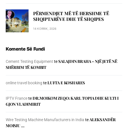
PËRMENDJET MË TË HERSHME TË
SHQIPTARËVE DHE TË SHQIPES
14 KORRIK, 2026
Komente Së Fundi
SALAJDIN BRAHA – NJЁ JETЁ NЁ
Cement Testing Equipment
te
SHЁRBIM TЁ KOMBIT
LUFTA E KOSHARES
online travel booking
te
DR.MOIKOM ZEQO: KARL TOPIA DHE KULTI I
IPTV France
te
GJON VLADIMIRIT
ALEKSANDËR
Wire Testing Machine Manufacturers in India
te
MOISIU …