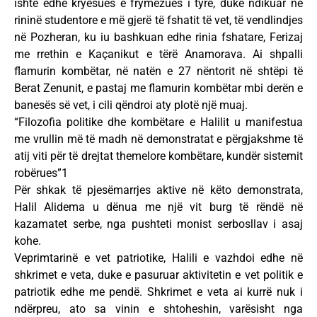
ishte edhe kryesues e frymëzues i tyre, duke ndikuar në
rininë studentore e më gjerë të fshatit të vet, të vendlindjes
në Pozheran, ku iu bashkuan edhe rinia fshatare, Ferizaj
me rrethin e Kaçanikut e tërë Anamorava. Ai shpalli
flamurin kombëtar, në natën e 27 nëntorit në shtëpi të
Berat Zenunit, e pastaj me flamurin kombëtar mbi derën e
banesës së vet, i cili qëndroi aty plotë një muaj.
“Filozofia politike dhe kombëtare e Halilit u manifestua
me vrullin më të madh në demonstratat e përgjakshme të
atij viti për të drejtat themelore kombëtare, kundër sistemit
robërues”1
Për shkak të pjesëmarrjes aktive në këto demonstrata,
Halil Alidema u dënua me një vit burg të rëndë në
kazamatet serbe, nga pushteti monist serbosllav i asaj
kohe.
Veprimtarinë e vet patriotike, Halili e vazhdoi edhe në
shkrimet e veta, duke e pasuruar aktivitetin e vet politik e
patriotik edhe me pendë. Shkrimet e veta ai kurrë nuk i
ndërpreu, ato sa vinin e shtoheshin, varësisht nga