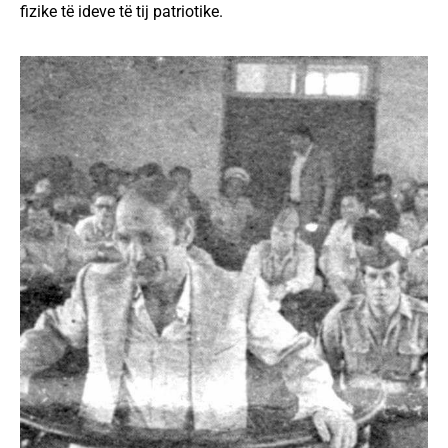
fizike të ideve të tij patriotike.