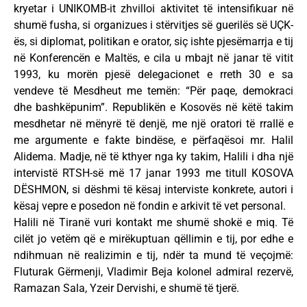
kryetar i UNIKOMB-it zhvilloi aktivitet të intensifikuar në
shumë fusha, si organizues i stërvitjes së guerilës së UÇK-
ës, si diplomat, politikan e orator, siç ishte pjesëmarrja e tij
në Konferencën e Maltës, e cila u mbajt në janar të vitit
1993, ku morën pjesë delegacionet e rreth 30 e sa
vendeve të Mesdheut me temën: “Për paqe, demokraci
dhe bashkëpunim”. Republikën e Kosovës në këtë takim
mesdhetar në mënyrë të denjë, me një oratori të rrallë e
me argumente e fakte bindëse, e përfaqësoi mr. Halil
Alidema. Madje, në të kthyer nga ky takim, Halili i dha një
intervistë RTSH-së më 17 janar 1993 me titull KOSOVA
DËSHMON, si dëshmi të kësaj interviste konkrete, autori i
kësaj vepre e posedon në fondin e arkivit të vet personal.
Halili në Tiranë vuri kontakt me shumë shokë e miq. Të
cilët jo vetëm që e mirëkuptuan qëllimin e tij, por edhe e
ndihmuan në realizimin e tij, ndër ta mund të veçojmë:
Fluturak Gërmenji, Vladimir Beja kolonel admiral rezervë,
Ramazan Sala, Yzeir Dervishi, e shumë të tjerë.