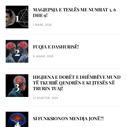
MAGJEPSJA E TESLËS ME NUMRAT 3, 6
DHE 9!
1 MARS, 2026
FUQIA E DASHURISË!
8 JANAR, 2026
HIGJIENA E DOBËT E DHËMBËVE MUND
TË TKURRË QENDRËN E KUJTESËS NË
TRURIN TUAJ!
21 DHJETOR, 2025
SI FUNKSIONON MENDJA JONË?!