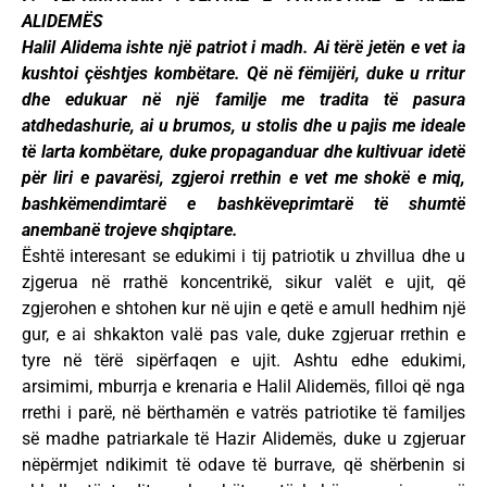
ALIDEMËS
Halil Alidema ishte një patriot i madh. Ai tërë jetën e vet ia
kushtoi çështjes kombëtare. Që në fëmijëri, duke u rritur
dhe edukuar në një familje me tradita të pasura
atdhedashurie, ai u brumos, u stolis dhe u pajis me ideale
të larta kombëtare, duke propaganduar dhe kultivuar idetë
për liri e pavarësi, zgjeroi rrethin e vet me shokë e miq,
bashkëmendimtarë e bashkëveprimtarë të shumtë
anembanë trojeve shqiptare.
Është interesant se edukimi i tij patriotik u zhvillua dhe u
zjgerua në rrathë koncentrikë, sikur valët e ujit, që
zgjerohen e shtohen kur në ujin e qetë e amull hedhim një
gur, e ai shkakton valë pas vale, duke zgjeruar rrethin e
tyre në tërë sipërfaqen e ujit. Ashtu edhe edukimi,
arsimimi, mburrja e krenaria e Halil Alidemës, filloi që nga
rrethi i parë, në bërthamën e vatrës patriotike të familjes
së madhe patriarkale të Hazir Alidemës, duke u zgjeruar
nëpërmjet ndikimit të odave të burrave, që shërbenin si