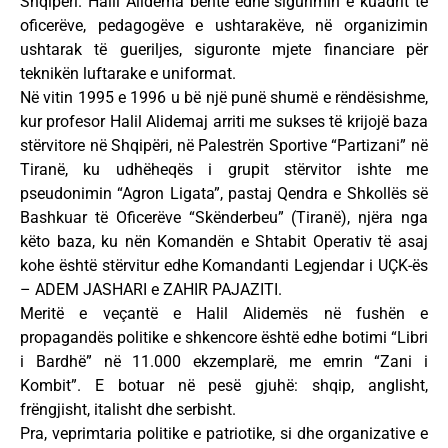
Shqipëri. Halil Alidema bënte edhe sigurimin e kuadrit të
oficerëve, pedagogëve e ushtarakëve, në organizimin
ushtarak të gueriljes, siguronte mjete financiare për
teknikën luftarake e uniformat.
Në vitin 1995 e 1996 u bë një punë shumë e rëndësishme,
kur profesor Halil Alidemaj arriti me sukses të krijojë baza
stërvitore në Shqipëri, në Palestrën Sportive “Partizani” në
Tiranë, ku udhëheqës i grupit stërvitor ishte me
pseudonimin “Agron Ligata”, pastaj Qendra e Shkollës së
Bashkuar të Oficerëve “Skënderbeu” (Tiranë), njëra nga
këto baza, ku nën Komandën e Shtabit Operativ të asaj
kohe është stërvitur edhe Komandanti Legjendar i UÇK-ës
– ADEM JASHARI e ZAHIR PAJAZITI.
Meritë e veçantë e Halil Alidemës në fushën e
propagandës politike e shkencore është edhe botimi “Libri
i Bardhë” në 11.000 ekzemplarë, me emrin “Zani i
Kombit”. E botuar në pesë gjuhë: shqip, anglisht,
frëngjisht, italisht dhe serbisht.
Pra, veprimtaria politike e patriotike, si dhe organizative e