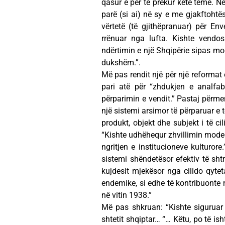
qasur e për të prekur këtë temë. N
parë (si ai) në sy e me gjakftohtësi
vërtetë (të gjithëpranuar) për E
rrënuar nga lufta. Kishte vendos
ndërtimin e një Shqipërie sipas model
dukshëm.”.
Më pas rendit një për një reforma
pari atë për “zhdukjen e analfa
përparimin e vendit.” Pastaj përme
një sistemi arsimor të përparuar e 
produkt, objekt dhe subjekt i të c
“Kishte udhëhequr zhvillimin moder
ngritjen e institucioneve kulturore
sistemi shëndetësor efektiv të shtr
kujdesit mjekësor nga cilido qytet
endemike, si edhe të kontribuonte n
në vitin 1938.”
Më pas shkruan: “Kishte sigurua
shtetit shqiptar… “… Këtu, po të is