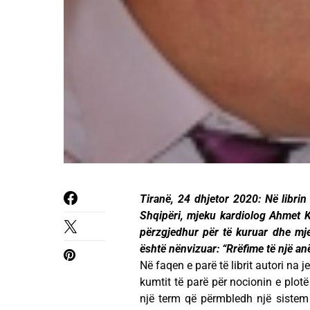
Tiranë, 24 dhjetor 2020: Në librin
Shqipëri, mjeku kardiolog Ahmet Ka
përzgjedhur për të kuruar dhe mj
është nënvizuar: “Rrëfime të një an
Në faqen e parë të librit autori na j
kumtit të parë për nocionin e plotë
një term që përmbledh një sistem 