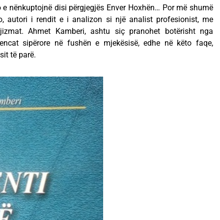
o e nënkuptojnë disi përgjegjës Enver Hoxhën… Por më shumë
to, autori i rendit e i analizon si një analist profesionist, me
jizmat. Ahmet Kamberi, ashtu siç pranohet botërisht nga
tencat sipërore në fushën e mjekësisë, edhe në këto faqe,
it të parë.