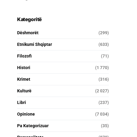
Kategoritë
Dëshmorët
(299)
Etnikumi Shqiptar
(633)
Filozofi
(71)
Histori
(1 770)
Krimet
(316)
Kulturë
(2 027)
Libri
(237)
Opinione
(7 034)
Pa Kategorizuar
(35)