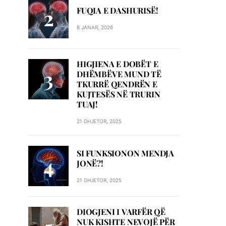
FUQIA E DASHURISË!
8 JANAR, 2026
HIGJIENA E DOBËT E
DHËMBËVE MUND TË
TKURRË QENDRËN E
KUJTESËS NË TRURIN
TUAJ!
21 DHJETOR, 2025
SI FUNKSIONON MENDJA
JONË?!
21 DHJETOR, 2025
DIOGJENI I VARFËR QË
NUK KISHTE NEVOJË PËR