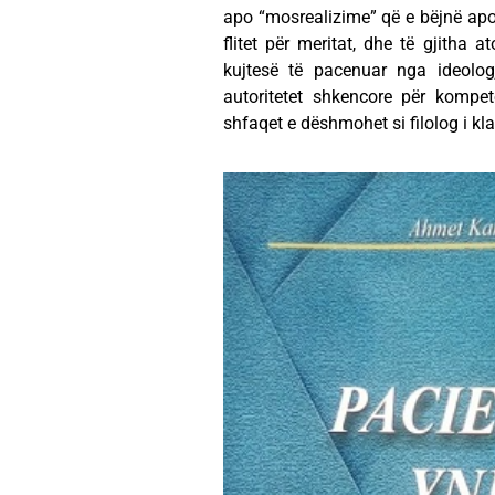
apo “mosrealizime” që e bëjnë ap
flitet për meritat, dhe të gjitha a
kujtesë të pacenuar nga ideolog
autoritetet shkencore për kompe
shfaqet e dëshmohet si filolog i klas