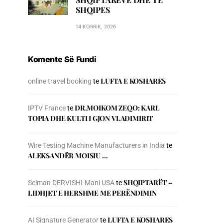
SHQIPES
14 KORRIK, 2026
Komente Së Fundi
LUFTA E KOSHARES
online travel booking
te
DR.MOIKOM ZEQO: KARL
IPTV France
te
TOPIA DHE KULTI I GJON VLADIMIRIT
Wire Testing Machine Manufacturers in India
te
ALEKSANDËR MOISIU …
SHQIPTARËT –
Selman DERVISHI-Mani USA
te
LIDHJET E HERSHME ME PERËNDIMIN
LUFTA E KOSHARES
AI Signature Generator
te