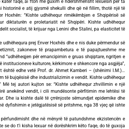
ë katër faqe, ai fton me guxim e ndershmërisht lexuesin për ta
 historinë e atij gjysmë shekulli dhe që në fillim, thotë një të
nver Hoxhën: “Kishte udhëhequr rimëkëmbjen e Shqipërisë së
ur diktaturën e proletariatit në Shqipëri. Kishte udhëhequr
it socialist, të krijuar nga Lenini dhe Stalini, pa elasticitet të
t e udhëhequra prej Enver Hoxhës dhe e nis duke përmendur së
betizmit, zakoneve të prapambetura e të papajtueshme me
nd “udhëheqjen për emancipimin e gruas shqiptare, ngritjen e
të institucioneve kulturore, kërkimore e shkencore nga asgjëja”,
ilit është edhe vetë Prof. dr. Ahmet Kamberi – (shënimi I.M.)…
n të bujqësisë dhe industrializimin e vendit. Kishte udhëhequr
.” Më tej autori kujton se: “Kishte udhëhequr zhvillimin e një
irë anekënd vendit, i cili mundësonte përfitimin me lehtësi të
ar. Dhe ia kishte dalë të çrrënjoste sëmundjet epidemike dhe
ë dyfishimin e jetëgjatësisë së pritshme, nga 38 vjeç që ishte
r përfundimisht dhe në mënyrë të patundshme ekzistencën e
hte se do t’i kisha lexuar në dorëshkrim këto faqe, do të guxoja