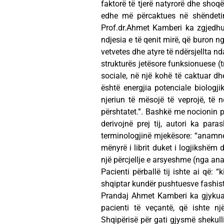
faktorë të tjerë natyrorë dhe shoq
edhe më përcaktues në shëndetin 
Prof.dr.Ahmet Kamberi ka zgjedhu
ndjesia e të qenit mirë, që buron 
vetvetes dhe atyre të ndërsjellta n
strukturës jetësore funksionuese (
sociale, në një kohë të caktuar dhe
është energjia potenciale biologji
njeriun të mësojë të veprojë, të n
përshtatet.”. Bashkë me nocionin p
derivojnë prej tij, autori ka par
terminologjinë mjekësore: “anamnezë
mënyrë i librit duket i logjikshëm 
një përcjellje e arsyeshme (nga ana
Pacienti përballë tij ishte ai që: 
shqiptar kundër pushtuesve fashist
Prandaj Ahmet Kamberi ka gjykuar t
pacienti të veçantë, që ishte n
Shqipërisë për gati gjysmë shekulli