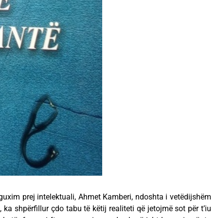
 guxim prej intelektuali, Ahmet Kamberi, ndoshta i vetëdijshëm
 shpërfillur çdo tabu të këtij realiteti që jetojmë sot për t’iu