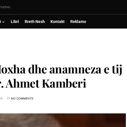
rmative.
ë
Libri
Rreth Nesh
Kontakt
Reklamo
Hoxha dhe anamneza e tij
dr. Ahmet Kamberi
AR
NO COMMENTS