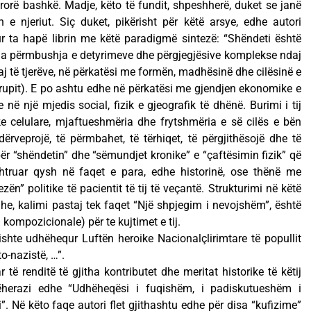
ërorë bashkë. Madje, këto të fundit, shpeshherë, duket se janë
e njeriut. Siç duket, pikërisht për këtë arsye, edhe autori
r ta hapë librin me këtë paradigmë sintezë: “Shëndeti është
nga përmbushja e detyrimeve dhe përgjegjësive komplekse ndaj
daj të tjerëve, në përkatësi me formën, madhësinë dhe cilësinë e
trupit). E po ashtu edhe në përkatësi me gjendjen ekonomike e
 në një mjedis social, fizik e gjeografik të dhënë. Burimi i tij
ke celulare, mjaftueshmëria dhe frytshmëria e së cilës e bën
dërveprojë, të përmbahet, të tërhiqet, të përgjithësojë dhe të
ër “shëndetin” dhe “sëmundjet kronike” e “çaftësimin fizik” që
ashtruar qysh në faqet e para, edhe historinë, ose thënë me
n” politike të pacientit të tij të veçantë. Strukturimi në këtë
dhe, kalimi pastaj tek faqet “Një shpjegim i nevojshëm”, është
 kompozicionale) për te kujtimet e tij.
“kishte udhëhequr Luftën heroike Nacionalçlirimtare të popullit
o-nazistë, …”.
ë renditë të gjitha kontributet dhe meritat historike të këtij
jëherazi edhe “Udhëheqësi i fuqishëm, i padiskutueshëm i
”. Në këto faqe autori flet gjithashtu edhe për disa “kufizime”