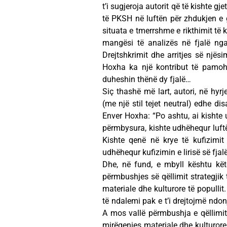
t’i sugjeroja autorit që të kishte 
të PKSH në luftën për zhdukjen e g
situata e tmerrshme e rikthimit të 
mangësi të analizës në fjalë nga
Drejtshkrimit dhe arritjes së një
Hoxha ka një kontribut të pamo
duheshin thënë dy fjalë…
Siç thashë më lart, autori, në hyr
(me një stil tejet neutral) edhe di
Enver Hoxha: “Po ashtu, ai kishte 
përmbysura, kishte udhëhequr luftë
Kishte qenë në krye të kufizimit 
udhëhequr kufizimin e lirisë së fjalë
Dhe, në fund, e mbyll kështu kët
përmbushjes së qëllimit strategjik 
materiale dhe kulturore të populli
të ndalemi pak e t’i drejtojmë ndon
A mos vallë përmbushja e qëllimit s
mirëqenies materiale dhe kulturore