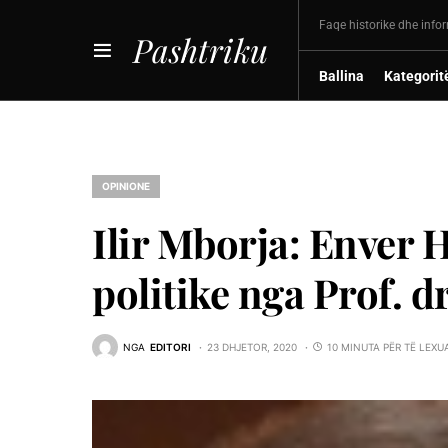
Faqe historike dhe info
Pashtriku
Ballina
Kategorit
OPINIONE
Ilir Mborja: Enver 
politike nga Prof. 
NGA
EDITORI
23 DHJETOR, 2020
10 MINUTA PËR TË LEXU