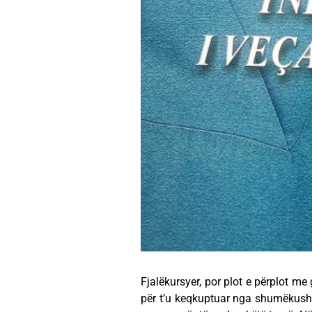
Fjalëkursyer, por plot e përplot me
për t’u keqkuptuar nga shumëkush, ka