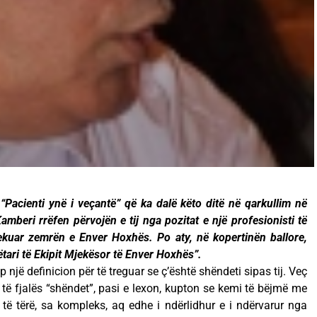
 “Pacienti ynë i veçantë” që ka dalë këto ditë në qarkullim në
mberi rrëfen përvojën e tij nga pozitat e një profesionisti të
ekuar zemrën e Enver Hoxhës. Po aty, në kopertinën ballore,
ëtari të Ekipit Mjekësor të Enver Hoxhës”.
ep një definicion për të treguar se ç’është shëndeti sipas tij. Veç
 të fjalës “shëndet”, pasi e lexon, kupton se kemi të bëjmë me
të tërë, sa kompleks, aq edhe i ndërlidhur e i ndërvarur nga