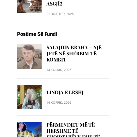
ASGJË!
21 DHJETOR, 2025
Postime Së Fundi
SALAJDIN BRAHA – NJЁ
JETЁ NЁ SHЁRBIM TЁ
KOMBIT
14 KORRIK, 2026
LINDJA E LRSHJ
14 KORRIK, 2026
PËRMENDJET MË TË
HERSHME TË
SHQIPTARËVE DHE TË