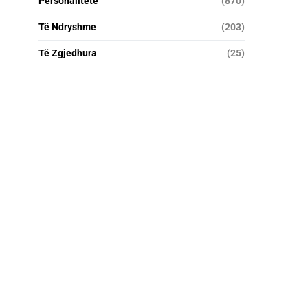
Personalitete
(870)
Të Ndryshme
(203)
Të Zgjedhura
(25)