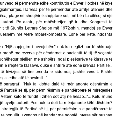
gjetur vend të përmendte edhe kontributin e Enver Hoxhës në krye
jakmarrjes. Harresa për të përmendur atë arritje atëherë dhe
kësaj plage në shoqërinë shqiptare sot, më bën ta cilësoj si një
 autori. Po ashtu, për mbështetjen që iu dha Kongresit të
simit të Gjuhës Letrare Shqipe më 1972-shin, mendoj se Enver
hueshëm me vlerë mbarëkombëtare. Edhe për këtë, ndoshta
jen “Një shpjegim i nevojshëm” nuk ka neglizhuar të shkruajë
sa radhë me rezerva për qëndrimet e pacientit të tij të veçantë
udhëhequr sjelljen me ashpërsi ndaj pjesëtarëve të klasave të
n e rreptë të klasave, duke e shtrirë atë edhe brenda Partisë…
të lëvizjes së lirë brenda e sidomos, jashtë vendit. Kishte
s, si edhe atë të besimit…”.
ë paragraf: “Nuk ia kishte dalë të mënjanonte dështimin e
të Partisë së tij, për përmirësimin e pandërprerë të mirëqenies
t. Vetëm këto të fundit i zihen sot atij në hesap…”… Këtu mund
jë pyetje autorit: Pse nuk ia doli ta mënjanonte këtë dështim?
trategjik të Partisë së tij, për përmirësimin e pandërprerë të
 të popullit u vendos në kandar me ndonjë interes për pushtet