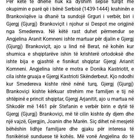
Për këtë të dhënë nuk ka dyshim sepse turqit me
okupimin e parë që i bënë Serbisë (1439-1444) krahinën e
Brankoviqëve ia dhanë ta sundojë Grguri i verbër, biri i
Gjergj (Gjurgj) Brankoviçit i njohur si Despot me origjinë
nga Smedereva. Në këtë rast duhet përmendur se
Angjelina Aranit Komneni ishte martuar për djalin e Gjergj
(Gjurgj) Brankoviçit, ajo u lind në Berat, në kohën kur
shumica e shqiptarëve ishin të krishterë ortodoksë dhe
ishte bija e gjashtë e fisnikut shqiptar Gjergj Arianit
Komneni. Angjelina ishte e motra e Donika Kastriotit, e
cila ishte gruaja e Gjergj Kastrioti Skënderbeut. Kjo ndodhi
kur Smedereva kishte rënë nënë turq, Gjergj (Gjurgj)
Brankoviçi kishte kërkuar strehim me familjen e tij në
shtëpinë e princit shqiptar, Gjergj Arjanitit, ajo u martua në
Shkodër më 1461 për Stefanin e verbër birin e dytë të
Gjergj (Gjurgj) Brankoviçi, më të cilin kishte dy djem dhe
një vajzë, Gjergjin, Joanin dhe Marën. Siç dihet në mesjetë
bëhëshin lidhje familjare dhe gjaku për interesa të
fisnikërisë sunduese të kohës. Më vonë Angjelina do të