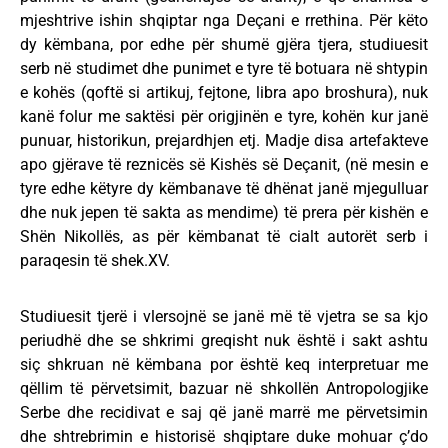
mjeshtrive ishin shqiptar nga Deçani e rrethina. Për këto
dy këmbana, por edhe për shumë gjëra tjera, studiuesit
serb në studimet dhe punimet e tyre të botuara në shtypin
e kohës (qoftë si artikuj, fejtone, libra apo broshura), nuk
kanë folur me saktësi për origjinën e tyre, kohën kur janë
punuar, historikun, prejardhjen etj. Madje disa artefakteve
apo gjërave të reznicës së Kishës së Deçanit, (në mesin e
tyre edhe këtyre dy këmbanave të dhënat janë mjegulluar
dhe nuk jepen të sakta as mendime) të prera për kishën e
Shën Nikollës, as për këmbanat të cialt autorët serb i
paraqesin të shek.XV.
Studiuesit tjerë i vlersojnë se janë më të vjetra se sa kjo
periudhë dhe se shkrimi greqisht nuk është i sakt ashtu
siç shkruan në këmbana por është keq interpretuar me
qëllim të përvetsimit, bazuar në shkollën Antropologjike
Serbe dhe recidivat e saj që janë marrë me përvetsimin
dhe shtrebrimin e historisë shqiptare duke mohuar ç’do