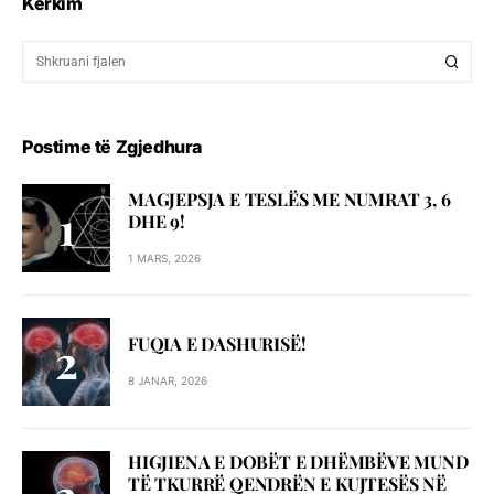
Kërkim
Postime të Zgjedhura
MAGJEPSJA E TESLËS ME NUMRAT 3, 6
DHE 9!
1 MARS, 2026
FUQIA E DASHURISË!
8 JANAR, 2026
HIGJIENA E DOBËT E DHËMBËVE MUND
TË TKURRË QENDRËN E KUJTESËS NË