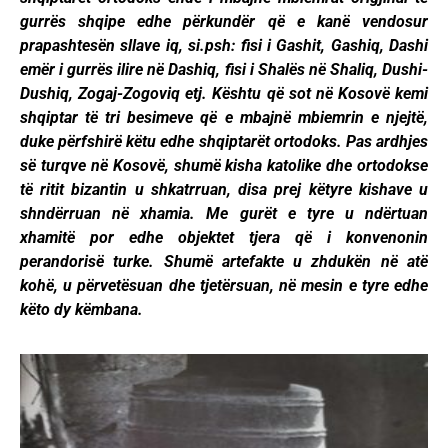
gurrës shqipe edhe përkundër që e kanë vendosur
prapashtesën sllave iq, si.psh: fisi i Gashit, Gashiq, Dashi
emër i gurrës ilire në Dashiq, fisi i Shalës në Shaliq, Dushi-
Dushiq, Zogaj-Zogoviq etj. Kështu që sot në Kosovë kemi
shqiptar të tri besimeve që e mbajnë mbiemrin e njejtë,
duke përfshirë këtu edhe shqiptarët ortodoks. Pas ardhjes
së turqve në Kosovë, shumë kisha katolike dhe ortodokse
të ritit bizantin u shkatrruan, disa prej këtyre kishave u
shndërruan në xhamia. Me gurët e tyre u ndërtuan
xhamitë por edhe objektet tjera që i konvenonin
perandorisë turke. Shumë artefakte u zhdukën në atë
kohë, u përvetësuan dhe tjetërsuan, në mesin e tyre edhe
këto dy këmbana.