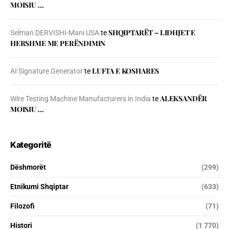
MOISIU …
SHQIPTARËT – LIDHJET E
Selman DERVISHI-Mani USA
te
HERSHME ME PERËNDIMIN
LUFTA E KOSHARES
AI Signature Generator
te
ALEKSANDËR
Wire Testing Machine Manufacturers in India
te
MOISIU …
Kategoritë
Dëshmorët
(299)
Etnikumi Shqiptar
(633)
Filozofi
(71)
Histori
(1 770)