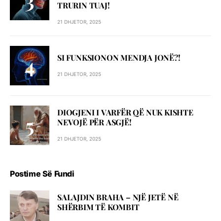
TRURIN TUAJ!
21 DHJETOR, 2025
SI FUNKSIONON MENDJA JONË?!
21 DHJETOR, 2025
DIOGJENI I VARFËR QË NUK KISHTE
NEVOJË PËR ASGJË!
21 DHJETOR, 2025
Postime Së Fundi
SALAJDIN BRAHA – NJЁ JETЁ NЁ
SHЁRBIM TЁ KOMBIT