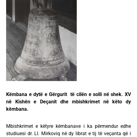
Këmbana e dytë e Gërgurit të cilën e solli në shek. XV
në Kishën e Deçanit dhe mbishkrimet në këto dy
këmbana.
Mbishkrimet e këtyre këmbanave i ka përmendur edhe
studiuesi dr. Ll. Mirkoviq në dy librat e tij të veçanta që i