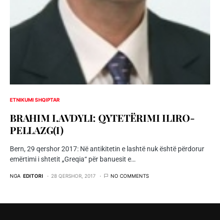
ETNIKUMI SHQIPTAR
BRAHIM I.AVDYLI: QYTETËRIMI ILIRO-
PELLAZG(I)
Bern, 29 qershor 2017: Në antikitetin e lashtë nuk është përdorur
emërtimi i shtetit „Greqia“ për banuesit e…
NGA
EDITORI
28 QERSHOR, 2017
NO COMMENTS