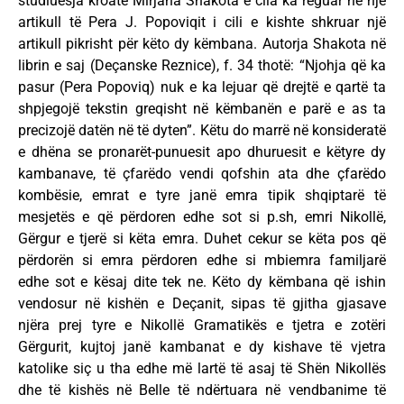
studiuesja kroate Mirjana Shakota e cila ka reguar në një
artikull të Pera J. Popoviqit i cili e kishte shkruar një
artikull pikrisht për këto dy këmbana. Autorja Shakota në
librin e saj (Deçanske Reznice), f. 34 thotë: “Njohja që ka
pasur (Pera Popoviq) nuk e ka lejuar që drejtë e qartë ta
shpjegojë tekstin greqisht në këmbanën e parë e as ta
precizojë datën në të dyten”. Këtu do marrë në konsideratë
e dhëna se pronarët-punuesit apo dhuruesit e këtyre dy
kambanave, të çfarëdo vendi qofshin ata dhe çfarëdo
kombësie, emrat e tyre janë emra tipik shqiptarë të
mesjetës e që përdoren edhe sot si p.sh, emri Nikollë,
Gërgur e tjerë si këta emra. Duhet cekur se këta pos që
përdorën si emra përdoren edhe si mbiemra familjarë
edhe sot e kësaj dite tek ne. Këto dy këmbana që ishin
vendosur në kishën e Deçanit, sipas të gjitha gjasave
njëra prej tyre e Nikollë Gramatikës e tjetra e zotëri
Gërgurit, kujtoj janë kambanat e dy kishave të vjetra
katolike siç u tha edhe më lartë të asaj të Shën Nikollës
dhe të kishës në Belle të ndërtuara në vendbanime të