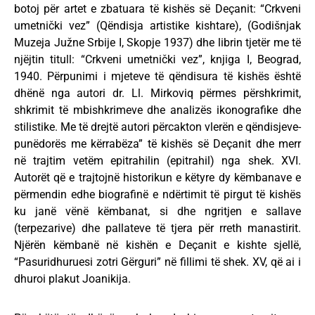
botoj për artet e zbatuara të kishës së Deçanit: “Crkveni
umetnički vez” (Qëndisja artistike kishtare), (Godišnjak
Muzeja Južne Srbije I, Skopje 1937) dhe librin tjetër me të
njëjtin titull: “Crkveni umetnički vez”, knjiga I, Beograd,
1940. Përpunimi i mjeteve të qëndisura të kishës është
dhënë nga autori dr. Ll. Mirkoviq përmes përshkrimit,
shkrimit të mbishkrimeve dhe analizës ikonografike dhe
stilistike. Me të drejtë autori përcakton vlerën e qëndisjeve-
punëdorës me kërrabëza” të kishës së Deçanit dhe merr
në trajtim vetëm epitrahilin (epitrahil) nga shek. XVI.
Autorët që e trajtojnë historikun e këtyre dy këmbanave e
përmendin edhe biografinë e ndërtimit të pirgut të kishës
ku janë vënë këmbanat, si dhe ngritjen e sallave
(terpezarive) dhe pallateve të tjera për rreth manastirit.
Njërën këmbanë në kishën e Deçanit e kishte sjellë,
“Pasuridhuruesi zotri Gërguri” në fillimi të shek. XV, që ai i
dhuroi plakut Joanikija.