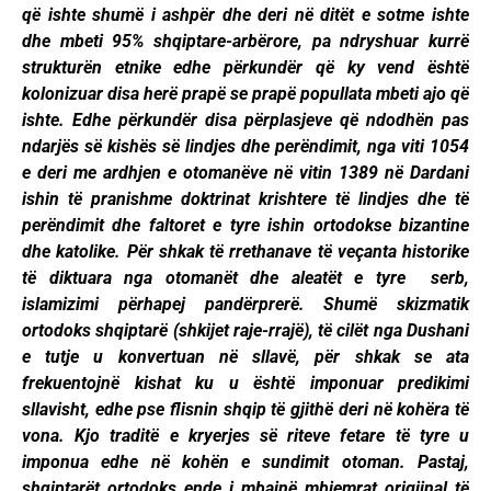
që ishte shumë i ashpër dhe deri në ditët e sotme ishte
dhe mbeti 95% shqiptare-arbërore, pa ndryshuar kurrë
strukturën etnike edhe përkundër që ky vend është
kolonizuar disa herë prapë se prapë popullata mbeti ajo që
ishte. Edhe përkundër disa përplasjeve që ndodhën pas
ndarjës së kishës së lindjes dhe perëndimit, nga viti 1054
e deri me ardhjen e otomanëve në vitin 1389 në Dardani
ishin të pranishme doktrinat krishtere të lindjes dhe të
perëndimit dhe faltoret e tyre ishin ortodokse bizantine
dhe katolike. Për shkak të rrethanave të veçanta historike
të diktuara nga otomanët dhe aleatët e tyre serb,
islamizimi përhapej pandërprerë. Shumë skizmatik
ortodoks shqiptarë (shkijet raje-rrajë), të cilët nga Dushani
e tutje u konvertuan në sllavë, për shkak se ata
frekuentojnë kishat ku u është imponuar predikimi
sllavisht, edhe pse flisnin shqip të gjithë deri në kohëra të
vona. Kjo traditë e kryerjes së riteve fetare të tyre u
imponua edhe në kohën e sundimit otoman. Pastaj,
shqiptarët ortodoks ende i mbajnë mbiemrat origjinal të