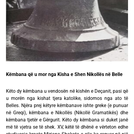
Këmbana që u mor nga Kisha e Shen Nikollës në Belle
Këto dy këmbana u vendosën në kishën e Deçanit, pasi që
u morën nga kishat tjera katolike, sidomos nga ato të
Belles. Njëra prej këtyre këmbanave ishte greke (e punuar
në Greqi), këmbana e Nikollës (Nikollë Gramatikës) dhe
këmbana tjetër e Gërgurit. Këto dy këmbana si duket janë
më të vjetra se të shek. XV, këtë të dhënë e vërteton edhe