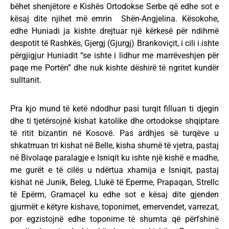
bëhet shenjëtore e Kishës Ortodokse Serbe që edhe sot e
kësaj dite njihet më emrin Shën-Angjelina. Kësokohe,
edhe Huniadi ja kishte drejtuar një kërkesë për ndihmë
despotit të Rashkës, Gjergj (Gjurgj) Brankoviçit, i cili i ishte
përgjigjur Huniadit “se ishte i lidhur me marrëveshjen për
paqe me Portën” dhe nuk kishte dëshirë të ngritet kundër
sulltanit.
Pra kjo mund të ketë ndodhur pasi turqit filluan ti djegin
dhe ti tjetërsojnë kishat katolike dhe ortodokse shqiptare
të ritit bizantin në Kosovë. Pas ardhjes së turqëve u
shkatrruan tri kishat në Belle, kisha shumë të vjetra, pastaj
në Bivolaqe paralagje e Isniqit ku ishte një kishë e madhe,
me gurët e të cilës u ndërtua xhamija e Isniqit, pastaj
kishat në Junik, Beleg, Llukë të Eperme, Prapaqan, Strellc
të Epërm, Gramaçel ku edhe sot e kësaj dite gjenden
gjurmët e këtyre kishave, toponimet, emervendet, varrezat,
por egzistojnë edhe toponime të shumta që përfshinë