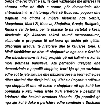
Serbe dhe recidivat e saj, të cilët vazhdojnë me interesa të
shtuara edhe në ditët e sotme, për demantimin dhe
shtrembërimin e historiografisë së Kosovës, paguan dhe
trajnuan me qindra e mijëra historian nga Serbia,
Maqedonia, Mali i Zi, Kosova, Shqipëria, Greqia, Bullgaria,
Rusia e vende tjera, për të plasuar të pa vërtetat e kësaj
Akademie. Kjo Akademi shkroi shumë memorandume,
elaborate e programe të caktuara që kishin për qëllim
gllabrimin gradual të historisë dhe të kaluarës tonë. U
bënë falsifikime në dëm të shqiptarëve nga ana e Serbisë
dhe mbështetësve të këtij projekti që më kalimin e kohës
mori përmasa pansllave. Ata përhapën urrejtjen dhe
demonizimin e popullit shqiptar, teori kjo që po vazhdon
edhe sot të jetë aktuale dhe mbizotëruese si teori edhe pse
dihet plasimi dhe dizajnimi i saj. Kisha e Deçanit u ndërtua
nga shqiptarët dhe në tokën e shqiptare në një kohë kur
popullata e këtij vendi ishte 95% arbërore e besimit të
krishterë dhe besimit ortodoks bizantin. Kjo popullsi që
nga ajo kohë duke e përfshirë edhe sundimin e Dushanit