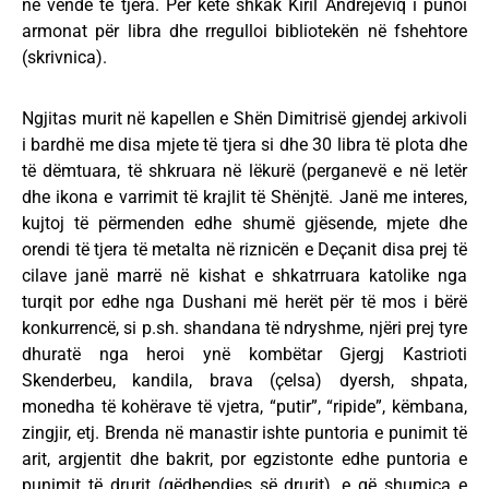
në vende të tjera. Për këtë shkak Kiril Andrejeviq i punoi
armonat për libra dhe rregulloi bibliotekën në fshehtore
(skrivnica).
Ngjitas murit në kapellen e Shën Dimitrisë gjendej arkivoli
i bardhë me disa mjete të tjera si dhe 30 libra të plota dhe
të dëmtuara, të shkruara në lëkurë (perganevë e në letër
dhe ikona e varrimit të krajlit të Shënjtë. Janë me interes,
kujtoj të përmenden edhe shumë gjësende, mjete dhe
orendi të tjera të metalta në riznicën e Deҫanit disa prej të
cilave janë marrë në kishat e shkatrruara katolike nga
turqit por edhe nga Dushani më herët për të mos i bërë
konkurrencë, si p.sh. shandana të ndryshme, njëri prej tyre
dhuratë nga heroi ynë kombëtar Gjergj Kastrioti
Skenderbeu, kandila, brava (ҫelsa) dyersh, shpata,
monedha të kohërave të vjetra, “putir”, “ripide”, këmbana,
zingjir, etj. Brenda në manastir ishte puntoria e punimit të
arit, argjentit dhe bakrit, por egzistonte edhe puntoria e
punimit të drurit (gëdhendjes së drurit), e që shumica e