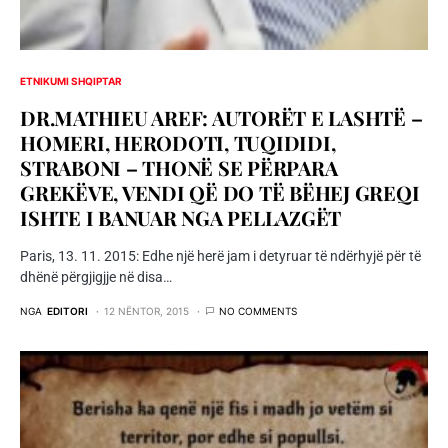
ETNIKUMI SHQIPTAR
DR.MATHIEU AREF: AUTORËT E LASHTË –
HOMERI, HERODOTI, TUQIDIDI,
STRABONI – THONË SE PËRPARA
GREKËVE, VENDI QË DO TË BËHEJ GREQI
ISHTE I BANUAR NGA PELLAZGËT
Paris, 13. 11. 2015: Edhe një herë jam i detyruar të ndërhyjë për të
dhënë përgjigjje në disa…
NGA
EDITORI
12 NËNTOR, 2015
NO COMMENTS