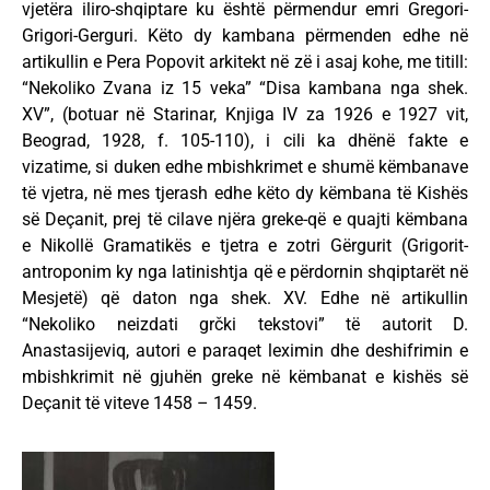
vjetëra iliro-shqiptare ku është përmendur emri Gregori-
Grigori-Gerguri. Këto dy kambana përmenden edhe në
artikullin e Pera Popovit arkitekt në zë i asaj kohe, me titill:
“Nekoliko Zvana iz 15 veka” “Disa kambana nga shek.
XV”, (botuar në Starinar, Knjiga IV za 1926 e 1927 vit,
Beograd, 1928, f. 105-110), i cili ka dhënë fakte e
vizatime, si duken edhe mbishkrimet e shumë këmbanave
të vjetra, në mes tjerash edhe këto dy këmbana të Kishës
së Deçanit, prej të cilave njëra greke-që e quajti këmbana
e Nikollë Gramatikës e tjetra e zotri Gërgurit (Grigorit-
antroponim ky nga latinishtja që e përdornin shqiptarët në
Mesjetë) që daton nga shek. XV. Edhe në artikullin
“Nekoliko neizdati grčki tekstovi” të autorit D.
Anastasijeviq, autori e paraqet leximin dhe deshifrimin e
mbishkrimit në gjuhën greke në këmbanat e kishës së
Deçanit të viteve 1458 – 1459.