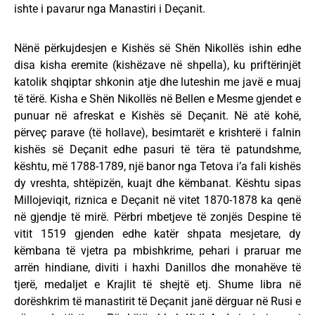
ishte i pavarur nga Manastiri i Deçanit.
Nënë përkujdesjen e Kishës së Shën Nikollës ishin edhe
disa kisha eremite (kishëzave në shpella), ku priftërinjët
katolik shqiptar shkonin atje dhe luteshin me javë e muaj
të tërë. Kisha e Shën Nikollës në Bellen e Mesme gjendet e
punuar në afreskat e Kishës së Deçanit. Në atë kohë,
përveҫ parave (të hollave), besimtarët e krishterë i falnin
kishës së Deҫanit edhe pasuri të tëra të patundshme,
kështu, më 1788-1789, një banor nga Tetova i’a fali kishës
dy vreshta, shtëpizën, kuajt dhe këmbanat. Kështu sipas
Millojeviqit, riznica e Deçanit në vitet 1870-1878 ka qenë
në gjendje të mirë. Përbri mbetjeve të zonjës Despine të
vitit 1519 gjenden edhe katër shpata mesjetare, dy
këmbana të vjetra pa mbishkrime, pehari i praruar me
arrën hindiane, diviti i haxhi Danillos dhe monahëve të
tjerë, medaljet e Krajlit të shejtë etj. Shume libra në
dorëshkrim të manastirit të Deçanit janë dërguar në Rusi e