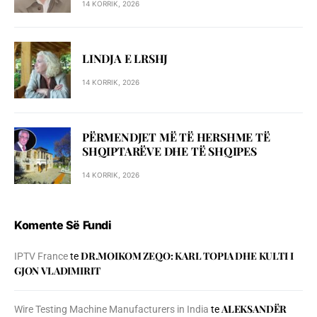
14 KORRIK, 2026
LINDJA E LRSHJ
14 KORRIK, 2026
PËRMENDJET MË TË HERSHME TË
SHQIPTARËVE DHE TË SHQIPES
14 KORRIK, 2026
Komente Së Fundi
DR.MOIKOM ZEQO: KARL TOPIA DHE KULTI I
IPTV France
te
GJON VLADIMIRIT
ALEKSANDËR
Wire Testing Machine Manufacturers in India
te