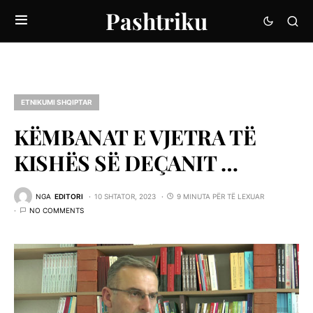
Pashtriku
ETNIKUMI SHQIPTAR
KËMBANAT E VJETRA TË
KISHËS SË DEÇANIT …
NGA
EDITORI
10 SHTATOR, 2023
9 MINUTA PËR TË LEXUAR
NO COMMENTS