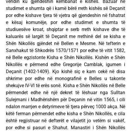
vendin ku gjendeshin këmbanat e kishës. Bazuar në
studimet e shumta që i kamë bërë rreth kishës së Deçanit
por edhe kishave tjera të vjetra që gjendeshin në fshatrat
e kësaj komunëje, por edhe studimet e shumta të
studiuesëve kroat, shqiptar e serb rreth kishave dhe të
kaluarës së largët të Deçanit me rrethinë del se kisha e
Shën Nikollës gjëndet në Bellen e Mesme. Në tefterin e
Sanxhakut të Shkodrës 1570/1571 por edhe të vitit 1582,
në Belle egzistonte Kisha e Shën Nikollës. Kishën e Shën
Nikollës e përmend edhe Gregorije Camblak, igumen i
Deçanit (1402-1409). Kjo kishë siç e kam cekë në disa
shkrime por edhe në monografinë e Belles u takonte
shekujve IV-VI të erës sonë. Kisha e Shën Nikollës në Belle
përmendet edhe në një dekret të lëshuar nga Sulltan
Sulejmani i Madhërishëm për Deçanin në vitin 1565, i cili
ndalon marrjen e detyrimeve të tjera përveç 1000 akça. Në
këtë ferman përmendet edhe kisha e Shën Nikollës, e cila
është regjistruar në defterët e vilajetit jo vetëm si vakëf,
por edhe si pasuri e Shahut. Manastiri i Shën Nikollës