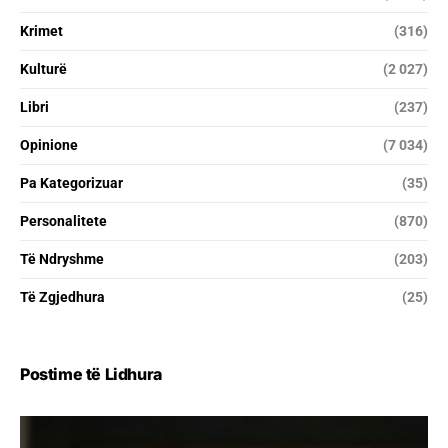
Krimet
(316)
Kulturë
(2 027)
Libri
(237)
Opinione
(7 034)
Pa Kategorizuar
(35)
Personalitete
(870)
Të Ndryshme
(203)
Të Zgjedhura
(25)
Postime të Lidhura