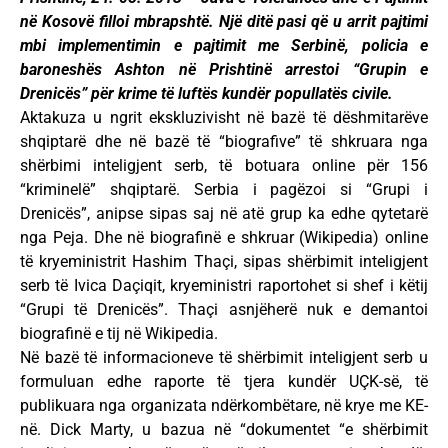
në Kosovë filloi mbrapshtë. Një ditë pasi që u arrit pajtimi
mbi implementimin e pajtimit me Serbinë, policia e
baroneshës Ashton në Prishtinë arrestoi “Grupin e
Drenicës” për krime të luftës kundër popullatës civile.
Aktakuza u ngrit ekskluzivisht në bazë të dëshmitarëve
shqiptarë dhe në bazë të “biografive” të shkruara nga
shërbimi inteligjent serb, të botuara online për 156
“kriminelë” shqiptarë. Serbia i pagëzoi si “Grupi i
Drenicës”, anipse sipas saj në atë grup ka edhe qytetarë
nga Peja. Dhe në biografinë e shkruar (Wikipedia) online
të kryeministrit Hashim Thaçi, sipas shërbimit inteligjent
serb të Ivica Daçiqit, kryeministri raportohet si shef i këtij
“Grupi të Drenicës”. Thaçi asnjëherë nuk e demantoi
biografinë e tij në Wikipedia.
Në bazë të informacioneve të shërbimit inteligjent serb u
formuluan edhe raporte të tjera kundër UÇK-së, të
publikuara nga organizata ndërkombëtare, në krye me KE-
në. Dick Marty, u bazua në “dokumentet “e shërbimit