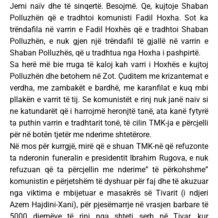
Jemi naïv dhe të sinqertë. Besojmë. Qe, kujtoje Shaban
Polluzhën që e tradhtoi komunisti Fadil Hoxha. Sot ka
trëndafila në varrin e Fadil Hoxhës që e tradhtoi Shaban
Polluzhën, e nuk gjen një trëndafil të gjallë në varrin e
Shaban Polluzhës, që u tradhtua nga Hoxha i pashpirtë.
Sa herë më bie rruga të kaloj kah varri i Hoxhës e kujtoj
Polluzhën dhe betohem në Zot. Çuditem me krizantemat e
verdha, me zambakët e bardhë, me karanfilat e kuq mbi
pllakën e varrit të tij. Se komunistët e rinj nuk janë naiv si
ne katundarët që i harrojmë heronjtë tanë, ata kanë fytyrë
ta puthin varrin e tradhtarit tonë, të cilin TMK-ja e përcjelli
për në botën tjetër me nderime shtetërore.
Në mos për kurrgjë, mirë që e shuan TMK-në që refuzonte
ta nderonin funeralin e presidentit Ibrahim Rugova, e nuk
refuzuan që ta përcjellin me nderime” të përkohshme”
komunistin e përjetshëm të dyshuar për faj dhe të akuzuar
nga viktima e mbijetuar e masakrës së Tivarit (i ndjeri
Azem Hajdini-Xani), për pjesëmarrje në vrasjen barbare të
5000 djemëve të rinj nga shteti serb në Tivar, kur