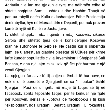
Adriatikun e lan me gjakun e tyre, me ndihmën edhe të
shtetit shqiptar. Sami Lushtakut dhe Hashim Thaçit së
pari ua mbylli derën Kulla e Jasharajve. Edhe Presidentja
derëmbyllur, hyn në Manastitirin e Deçanit, por nuk provon
kurrë të hyjë në Kullën e Jasharjave.
E, shteti shqiptar mban qëndrim ndaj Kosovës, sikurse
Serbia dhe shtetet tjera që e konsiderojnë Kosovën
krahinë autonome të Serbisë. Në çastin kur u shpërnda
lajmi se u arrestuan gjashtë pjesëtar të UÇK-së për krime
lufte kundër popullatës civile, kryeministri i Shqipërisë Sali
Berisha, e dha një lajm ekskluziv që flet për hurmat e një
vendi Gjergjan.
Ua spjegon fansave të tij shijen e ëmbël të hurmave, se
nuk e dinë banorët e Gjergjanit se sa “ i bukur” është
Gjergjani. Pasi që u ngrita në majë të faqes së tij në
facebook, zbrita teposhtë faqes, për të kërkuar një fjalë
për Kosovën, derisa e kuptova që facebook-u i tij kish
“eksploduar”, nga Uragani i Beratit, Uragani i Gjirokastrës,