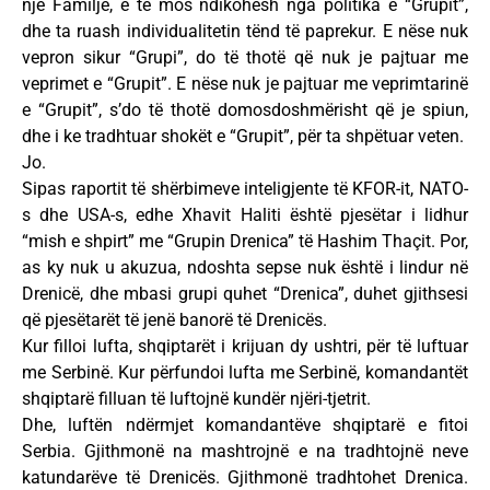
një Familje, e të mos ndikohesh nga politika e “Grupit”,
dhe ta ruash individualitetin tënd të paprekur. E nëse nuk
vepron sikur “Grupi”, do të thotë që nuk je pajtuar me
veprimet e “Grupit”. E nëse nuk je pajtuar me veprimtarinë
e “Grupit”, s’do të thotë domosdoshmërisht që je spiun,
dhe i ke tradhtuar shokët e “Grupit”, për ta shpëtuar veten.
Jo.
Sipas raportit të shërbimeve inteligjente të KFOR-it, NATO-
s dhe USA-s, edhe Xhavit Haliti është pjesëtar i lidhur
“mish e shpirt” me “Grupin Drenica” të Hashim Thaçit. Por,
as ky nuk u akuzua, ndoshta sepse nuk është i lindur në
Drenicë, dhe mbasi grupi quhet “Drenica”, duhet gjithsesi
që pjesëtarët të jenë banorë të Drenicës.
Kur filloi lufta, shqiptarët i krijuan dy ushtri, për të luftuar
me Serbinë. Kur përfundoi lufta me Serbinë, komandantët
shqiptarë filluan të luftojnë kundër njëri-tjetrit.
Dhe, luftën ndërmjet komandantëve shqiptarë e fitoi
Serbia. Gjithmonë na mashtrojnë e na tradhtojnë neve
katundarëve të Drenicës. Gjithmonë tradhtohet Drenica.