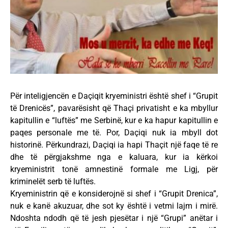
Për inteligjencën e Daçiqit kryeministri është shef i “Grupit
të Drenicës”, pavarësisht që Thaçi privatisht e ka mbyllur
kapitullin e “luftës” me Serbinë, kur e ka hapur kapitullin e
paqes personale me të. Por, Daçiqi nuk ia mbyll dot
historinë. Përkundrazi, Daçiqi ia hapi Thaçit një faqe të re
dhe të përgjakshme nga e kaluara, kur ia kërkoi
kryeministrit tonë amnestinë formale me Ligj, për
kriminelët serb të luftës.
Kryeministrin që e konsiderojnë si shef i “Grupit Drenica”,
nuk e kanë akuzuar, dhe sot ky është i vetmi lajm i mirë.
Ndoshta ndodh që të jesh pjesëtar i një “Grupi” anëtar i