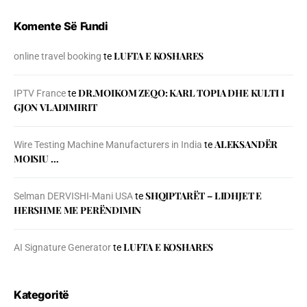
Komente Së Fundi
LUFTA E KOSHARES
online travel booking
te
DR.MOIKOM ZEQO: KARL TOPIA DHE KULTI I
IPTV France
te
GJON VLADIMIRIT
ALEKSANDËR
Wire Testing Machine Manufacturers in India
te
MOISIU …
SHQIPTARËT – LIDHJET E
Selman DERVISHI-Mani USA
te
HERSHME ME PERËNDIMIN
LUFTA E KOSHARES
AI Signature Generator
te
Kategoritë