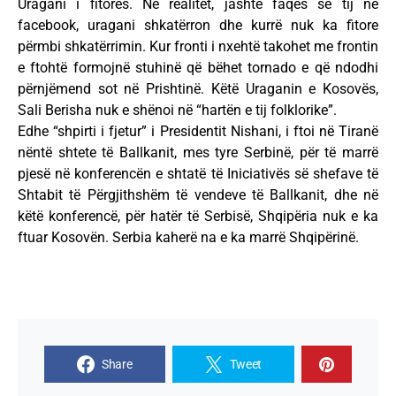
Uragani i fitores. Në realitet, jashtë faqes së tij në
facebook, uragani shkatërron dhe kurrë nuk ka fitore
përmbi shkatërrimin. Kur fronti i nxehtë takohet me frontin
e ftohtë formojnë stuhinë që bëhet tornado e që ndodhi
përnjëmend sot në Prishtinë. Këtë Uraganin e Kosovës,
Sali Berisha nuk e shënoi në “hartën e tij folklorike”.
Edhe “shpirti i fjetur” i Presidentit Nishani, i ftoi në Tiranë
nëntë shtete të Ballkanit, mes tyre Serbinë, për të marrë
pjesë në konferencën e shtatë të Iniciativës së shefave të
Shtabit të Përgjithshëm të vendeve të Ballkanit, dhe në
këtë konferencë, për hatër të Serbisë, Shqipëria nuk e ka
ftuar Kosovën. Serbia kaherë na e ka marrë Shqipërinë.
Share
Tweet