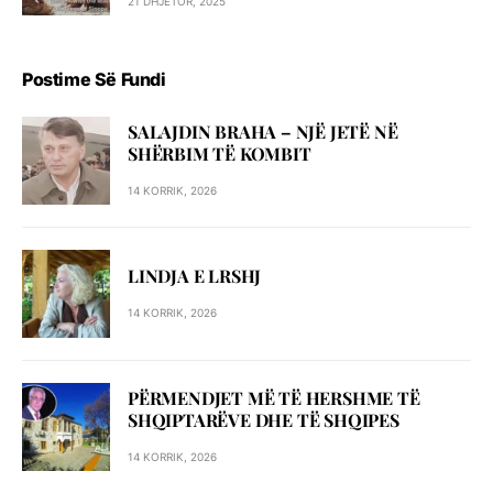
21 DHJETOR, 2025
Postime Së Fundi
SALAJDIN BRAHA – NJЁ JETЁ NЁ
SHЁRBIM TЁ KOMBIT
14 KORRIK, 2026
LINDJA E LRSHJ
14 KORRIK, 2026
PËRMENDJET MË TË HERSHME TË
SHQIPTARËVE DHE TË SHQIPES
14 KORRIK, 2026