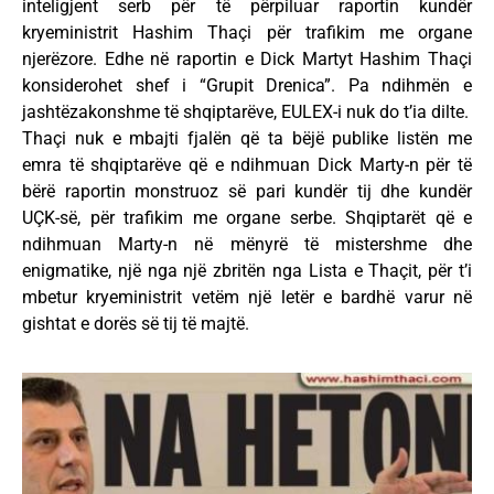
inteligjent serb për të përpiluar raportin kundër
kryeministrit Hashim Thaçi për trafikim me organe
njerëzore. Edhe në raportin e Dick Martyt Hashim Thaçi
konsiderohet shef i “Grupit Drenica”. Pa ndihmën e
jashtëzakonshme të shqiptarëve, EULEX-i nuk do t’ia dilte.
Thaçi nuk e mbajti fjalën që ta bëjë publike listën me
emra të shqiptarëve që e ndihmuan Dick Marty-n për të
bërë raportin monstruoz së pari kundër tij dhe kundër
UÇK-së, për trafikim me organe serbe. Shqiptarët që e
ndihmuan Marty-n në mënyrë të mistershme dhe
enigmatike, një nga një zbritën nga Lista e Thaçit, për t’i
mbetur kryeministrit vetëm një letër e bardhë varur në
gishtat e dorës së tij të majtë.