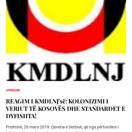
OPINIONE
REAGIM I KMDLNJ’së: KOLONIZIMI I
VERIUT TË KOSOVËS DHE STANDARDET E
DYFISHTA!
Prishtinë, 26 mars 2019: Qeveria e Serbisë, që nga përfundimi i