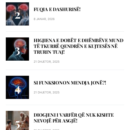
FUQIA E DASHURISË!
8 JANAR, 2026
HIGJIENA E DOBËT E DHËMBËVE MUND
TË TKURRË QENDRËN E KUJTESËS NË
TRURIN TUAJ!
21 DHJETOR, 2025
SI FUNKSIONON MENDJA JONË?!
21 DHJETOR, 2025
DIOGJENI I VARFËR QË NUK KISHTE
NEVOJË PËR ASGJË!