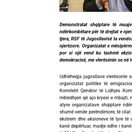
Demonstratat shqiptare të muajv
ndërkombëtare për të drejtat e njeri
tjera, RSF të Jugosllavisë ta vendo
njerëzore. Organizatat e mësipërme
por si një vend ku tashmë ekzist
demokracisë, me vlerësimin se në të
Udhëheqja jugosllave vlerësonte se
organizatat politike të emigraci
Komitetit Qendror të Lidhjes Kom
mbledhjen që ajo kryesi e mbajti,
atyre organizatave shqiptare ndë
shumë vende perëndimore, të cilat 
ekstrem dhe aksioneve të tyre të 
kanë depërtuar, madje edhe i kanë 