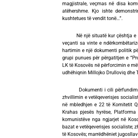
magjistrale, veçmas në disa kom
atëhershme. Kjo ishte demonstri
kushtetues të vendit tonë…”.
Në një situatë kur çështja e shq
veçanti sa vinte e ndërkombëtari
hartimin e një dokumenti politik p
grupi punues për përgatitjen e “Pr
LK të Kosovës në përforcimin e mët
udhëhiqnin Millojko Drulloviq dhe 
Dokumenti i cili përfundimisht 
zhvillimin e vetëqeverisjes sociali
në mbledhjen e 22 të Komitetit Qe
Krahas pjesës hyrëse, Platforma
komunistëve nga ngjarjet në Koso
bazat e vetëqeverisjes socialiste;
të Kosovës; marrëdhëniet jugosllavo