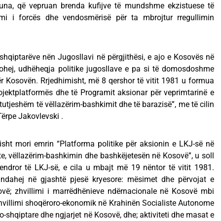
una, që vepruan brenda kufijve të mundshme ekzistuese të
mi i forcës dhe vendosmërisë për ta mbrojtur rregullimin
iptarëve nën Jugosllavi në përgjithësi, e ajo e Kosovës në
zohej, udhëheqja politike jugosllave e pa si të domosdoshme
ër Kosovën. Rrjedhimisht, më 8 qershor të vitit 1981 u formua
ojektplatformës dhe të Programit aksionar për veprimtarinë e
utjeshëm të vëllazërim-bashkimit dhe të barazisë”, me të cilin
Tërpe Jakovlevski .
mori emrin “Platforma politike për aksionin e LKJ-së në
ste, vëllazërim-bashkimin dhe bashkëjetesën në Kosovë”, u soll
ndror të LKJ-së, e cila u mbajt më 19 nëntor të vitit 1981.
 ndahej në gjashtë pjesë kryesore: mësimet dhe përvojat e
vë; zhvillimi i marrëdhënieve ndërnacionale në Kosovë mbi
 zhvillimi shoqëroro-ekonomik në Krahinën Socialiste Autonome
-shqiptare dhe ngjarjet në Kosovë, dhe; aktiviteti dhe masat e