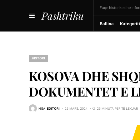
Faqe historike dhe info
Pashtriku
Ballina
Kategorit
HISTORI
KOSOVA DHE SHQ
DOKUMENTET E LKJ-
NGA
EDITORI
25 MARS, 2024
25 MINUTA PËR TË LEXUAR