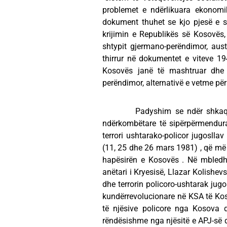
problemet e ndërlikuara ekonomi
dokument thuhet se kjo pjesë e sh
krijimin e Republikës së Kosovës,
shtypit gjermano-perëndimor, aus
thirrur në dokumentet e viteve 1
Kosovës janë të mashtruar dhe i
perëndimor, alternativë e vetme për 
Padyshim se ndër shkaqet kry
ndërkombëtare të sipërpërmendura
terrori ushtarako-policor jugosllav 
(11, 25 dhe 26 mars 1981) , që më p
hapësirën e Kosovës . Në mbledhj
anëtari i Kryesisë, Llazar Kolishevs
dhe terrorin policoro-ushtarak jug
kundërrevolucionare në KSA të Kos
të njësive policore nga Kosova
rëndësishme nga njësitë e APJ-së d