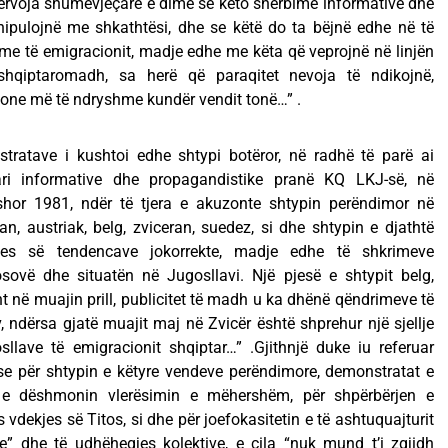
përvoja shumëvjeçare e dimë se këto shërbime informative dhe
ipulojnë me shkathtësi, dhe se këtë do ta bëjnë edhe në të
e të emigracionit, madje edhe me këta që veprojnë në linjën
 shqiptaromadh, sa herë që paraqitet nevoja të ndikojnë,
ione më të ndryshme kundër vendit tonë…” .
tratave i kushtoi edhe shtypi botëror, në radhë të parë ai
ari informative dhe propagandistike pranë KQ LKJ-së, në
shor 1981, ndër të tjera e akuzonte shtypin perëndimor në
an, austriak, belg, zviceran, suedez, si dhe shtypin e djathtë
hjes së tendencave jokorrekte, madje edhe të shkrimeve
sovë dhe situatën në Jugosllavi. Një pjesë e shtypit belg,
 në muajin prill, publicitet të madh u ka dhënë qëndrimeve të
, ndërsa gjatë muajit maj në Zvicër është shprehur një sjellje
sllave të emigracionit shqiptar…” .Gjithnjë duke iu referuar
e për shtypin e këtyre vendeve perëndimore, demonstratat e
e dëshmonin vlerësimin e mëhershëm, për shpërbërjen e
dekjes së Titos, si dhe për joefokasitetin e të ashtuquajturit
te” dhe të udhëheqjes kolektive, e cila “nuk mund t’i zgjidh