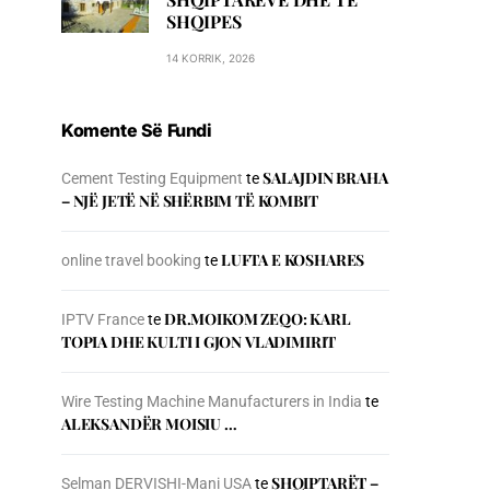
SHQIPES
14 KORRIK, 2026
Komente Së Fundi
SALAJDIN BRAHA
Cement Testing Equipment
te
– NJЁ JETЁ NЁ SHЁRBIM TЁ KOMBIT
LUFTA E KOSHARES
online travel booking
te
DR.MOIKOM ZEQO: KARL
IPTV France
te
TOPIA DHE KULTI I GJON VLADIMIRIT
Wire Testing Machine Manufacturers in India
te
ALEKSANDËR MOISIU …
SHQIPTARËT –
Selman DERVISHI-Mani USA
te