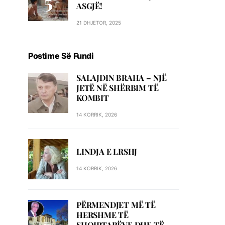
ASGJË!
21 DHJETOR, 2025
Postime Së Fundi
SALAJDIN BRAHA – NJЁ
JETЁ NЁ SHЁRBIM TЁ
KOMBIT
14 KORRIK, 2026
LINDJA E LRSHJ
14 KORRIK, 2026
PËRMENDJET MË TË
HERSHME TË
SHQIPTARËVE DHE TË