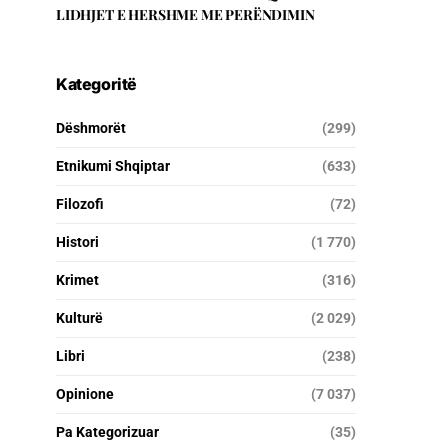
LIDHJET E HERSHME ME PERËNDIMIN
Kategoritë
Dëshmorët
(299)
Etnikumi Shqiptar
(633)
Filozofi
(72)
Histori
(1 770)
Krimet
(316)
Kulturë
(2 029)
Libri
(238)
Opinione
(7 037)
Pa Kategorizuar
(35)