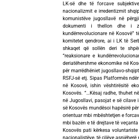
LK-së dhe të forcave subjektiv
nacionalizmit e irredentizmit shqi
komunistëve jugosllavë në përgj
dokumenti i thellon dhe i zg
kundërrevolucionare në Kosovë” të 
komitetet qendrore, ai i LK të Ser
shkaqet që sollën deri te shpër
“reaksionare e kundërrevolucionar
deriatëhershme ekonomike në Koso
për marrëdhëniet jugosllavo-shqipt
RSFJ-së etj. Sipas Platformës ndër
në Kosovë, ishin vështirësitë ek
Kosovës. “…Kësaj radhe, thuhet në
në Jugosllavi, pasojat e së cilave
së Kosovës mundësoi hapësirë për
orientuar mbi mbështetjen e forcav
mbi bazën e të drejtave të veçanta
Kosovës pati kërkesa voluntariste 
nacionalistëve, të cilëve asnjëherë 