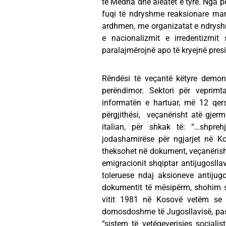
të Mëdha dhe aleatët e tyre. Nga 
fuqi të ndryshme reaksionare man
ardhmen, me organizatat e ndryshm
e nacionalizmit e irredentizmit
paralajmërojnë apo të kryejnë pres
Rëndësi të veçantë këtyre demons
perëndimor. Sektori për veprimt
informatën e hartuar, më 12 qer
përgjithësi, veçanërisht atë gjerm
italian, për shkak të: “…shpre
jodashamirëse për ngjarjet në Ko
theksohet në dokument, veçanërisht
emigracionit shqiptar antijugosllav
toleruese ndaj aksioneve antijugo
dokumentit të mësipërm, shohim s
vitit 1981 në Kosovë vetëm se 
domosdoshme të Jugosllavisë, pas v
“sistem të vetëqeverisjes socialis