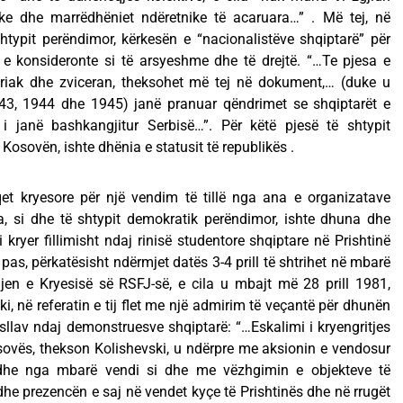
ke dhe marrëdhëniet ndëretnike të acaruara…” . Më tej, në
typit perëndimor, kërkesën e “nacionalistëve shqiptarë” për
 e konsideronte si të arsyeshme dhe të drejtë. “…Te pjesa e
triak dhe zviceran, theksohet më tej në dokument,… (duke u
943, 1944 dhe 1945) janë pranuar qëndrimet se shqiptarët e
 janë bashkangjitur Serbisë…”. Për këtë pjesë të shtypit
Kosovën, ishte dhënia e statusit të republikës .
esore për një vendim të tillë nga ana e organizatave
, si dhe të shtypit demokratik perëndimor, ishte dhuna dhe
i kryer fillimisht ndaj rinisë studentore shqiptare në Prishtinë
as, përkatësisht ndërmjet datës 3-4 prill të shtrihet në mbarë
en e Kryesisë së RSFJ-së, e cila u mbajt më 28 prill 1981,
ki, në referatin e tij flet me një admirim të veçantë për dhunën
osllav ndaj demonstruesve shqiptarë: “…Eskalimi i kryengritjes
ovës, thekson Kolishevski, u ndërpre me aksionin e vendosur
 dhe nga mbarë vendi si dhe me vëzhgimin e objekteve të
he prezencën e saj në vendet kyçe të Prishtinës dhe në rrugët