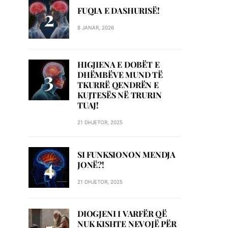
FUQIA E DASHURISË!
8 JANAR, 2026
HIGJIENA E DOBËT E
DHËMBËVE MUND TË
TKURRË QENDRËN E
KUJTESËS NË TRURIN
TUAJ!
21 DHJETOR, 2025
SI FUNKSIONON MENDJA
JONË?!
21 DHJETOR, 2025
DIOGJENI I VARFËR QË
NUK KISHTE NEVOJË PËR