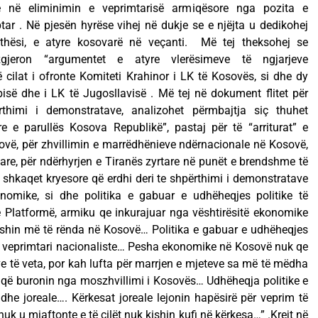
e në eliminimin e veprimtarisë armiqësore nga pozita e
ptar . Në pjesën hyrëse vihej në dukje se e njëjta u dedikohej
ithësi, e atyre kosovarë në veçanti. Më tej theksohej se
jeron “argumentet e atyre vlerësimeve të ngjarjeve
cilat i ofronte Komiteti Krahinor i LK të Kosovës, si dhe dy
bisë dhe i LK të Jugosllavisë . Më tej në dokument flitet për
thimi i demonstratave, analizohet përmbajtja siç thuhet
e e parullës Kosova Republikë”, pastaj për të “arriturat” e
vë, për zhvillimin e marrëdhënieve ndërnacionale në Kosovë,
are, për ndërhyrjen e Tiranës zyrtare në punët e brendshme të
 shkaqet kryesore që erdhi deri te shpërthimi i demonstratave
onomike, si dhe politika e gabuar e udhëheqjes politike të
 Platformë, armiku qe inkurajuar nga vështirësitë ekonomike
 ishin më të rënda në Kosovë… Politika e gabuar e udhëheqjes
 veprimtari nacionaliste… Pesha ekonomike në Kosovë nuk qe
e të veta, por kah lufta për marrjen e mjeteve sa më të mëdha
 që buronin nga moszhvillimi i Kosovës… Udhëheqja politike e
dhe joreale…. Kërkesat joreale lejonin hapësirë për veprim të
nuk u mjaftonte e të cilët nuk kishin kufi në kërkesa…” .Krejt në