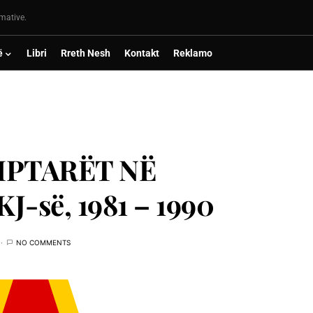
rmative.
ë
Libri
Rreth Nesh
Kontakt
Reklamo
IPTARËT NË
së, 1981 – 1990
NO COMMENTS