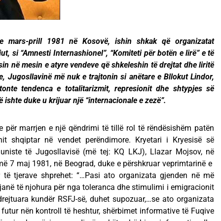
e mars-prill 1981 në Kosovë, ishin shkak që organizatat
ut, si “Amnesti Internashionel”, “Komiteti për botën e lirë” e të
sin në mesin e atyre vendeve që shkeleshin të drejtat dhe liritë
, Jugosllavinë më nuk e trajtonin si anëtare e Bllokut Lindor,
onte tendenca e totalitarizmit, represionit dhe shtypjes së
 ishte duke u krijuar një “internacionale e zezë”.
 për marrjen e një qëndrimi të tillë rol të rëndësishëm patën
onit shqiptar në vendet perëndimore. Kryetari i Kryesisë së
uniste të Jugosllavisë (më tej: KQ LKJ), Llazar Mojsov, në
 më 7 maj 1981, në Beograd, duke e përshkruar veprimtarinë e
r të tjerave shprehet: “…Pasi ato organizata gjenden në më
janë të njohura për nga toleranca dhe stimulimi i emigracionit
drejtuara kundër RSFJ-së, duhet supozuar,…se ato organizata
futur nën kontroll të heshtur, shërbimet informative të Fuqive