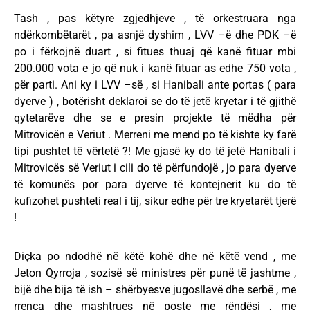
Tash , pas këtyre zgjedhjeve , të orkestruara nga
ndërkombëtarët , pa asnjë dyshim , LVV –ë dhe PDK –ë
po i fërkojnë duart , si fitues thuaj që kanë fituar mbi
200.000 vota e jo që nuk i kanë fituar as edhe 750 vota ,
për parti. Ani ky i LVV –së , si Hanibali ante portas ( para
dyerve ) , botërisht deklaroi se do të jetë kryetar i të gjithë
qytetarëve dhe se e presin projekte të mëdha për
Mitrovicën e Veriut . Merreni me mend po të kishte ky farë
tipi pushtet të vërtetë ?! Me gjasë ky do të jetë Hanibali i
Mitrovicës së Veriut i cili do të përfundojë , jo para dyerve
të komunës por para dyerve të kontejnerit ku do të
kufizohet pushteti real i tij, sikur edhe për tre kryetarët tjerë
!
Diçka po ndodhë në këtë kohë dhe në këtë vend , me
Jeton Qyrroja , sozisë së ministres për punë të jashtme ,
bijë dhe bija të ish – shërbyesve jugosllavë dhe serbë , me
rrenca dhe mashtrues në poste me rëndësi , me