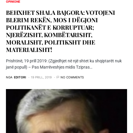
OPINIONE
BEHXHET SHALA BAJGORA: VOTOJENI
BLERIM REKËN, MOS I DËGJONI
POLITIKANËT E KORRUPTUAR;
NJERËZISHT, KOMBËTARISHT,
MORALISHT, POLITIKSHT DHE
MATERIALISHT!
Prishtinë, 19 prill 2019: (Zgjedhjet në një shtet ku shqiptarët nuk
janë popull) – Pas Marrëveshjes midis Tzipras…
NGA
EDITORI
19 PRILL, 2019
NO COMMENTS