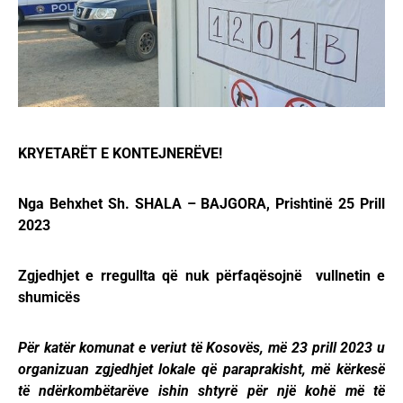
KRYETARËT E KONTEJNERËVE!
Nga Behxhet Sh. SHALA – BAJGORA, Prishtin
ë 25 Prill
2023
Zgjedhjet e rregullta që nuk përfaqësojnë vullnetin e
shumicës
Për katër komunat e veriut të Kosovës, më 23 prill 2023 u
organizuan zgjedhjet lokale që paraprakisht, më kërkesë
të ndërkombëtarëve ishin shtyrë për një kohë më të