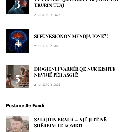
TRURIN TUAJ!
21 DHJETOR, 2025
SI FUNKSIONON MENDJA JONË?!
21 DHJETOR, 2025
DIOGJENI I VARFËR QË NUK KISHTE
NEVOJË PËR ASGJË!
21 DHJETOR, 2025
Postime Së Fundi
SALAJDIN BRAHA – NJЁ JETЁ NЁ
SHЁRBIM TЁ KOMBIT