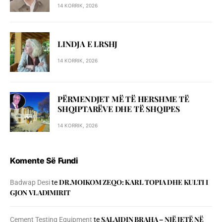
14 KORRIK, 2026
LINDJA E LRSHJ
14 KORRIK, 2026
PËRMENDJET MË TË HERSHME TË
SHQIPTARËVE DHE TË SHQIPES
14 KORRIK, 2026
Komente Së Fundi
DR.MOIKOM ZEQO: KARL TOPIA DHE KULTI I
Badwap Desi
te
GJON VLADIMIRIT
SALAJDIN BRAHA – NJЁ JETЁ NЁ
Cement Testing Equipment
te