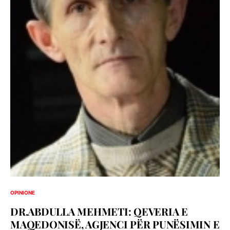
OPINIONE
DR.ABDULLA MEHMETI: QEVERIA E
MAQEDONISË, AGJENCI PËR PUNËSIMIN E