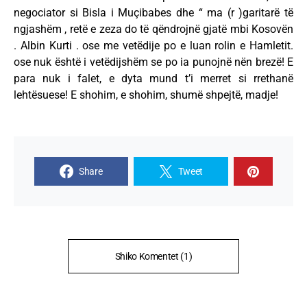
negociator si Bisla i Muçibabes dhe “ ma (r )garitarë të
ngjashëm , retë e zeza do të qëndrojnë gjatë mbi Kosovën
. Albin Kurti . ose me vetëdije po e luan rolin e Hamletit.
ose nuk është i vetëdijshëm se po ia punojnë nën brezë! E
para nuk i falet, e dyta mund t’i merret si rrethanë
lehtësuese! E shohim, e shohim, shumë shpejtë, madje!
Share
Tweet
Shiko Komentet (1)