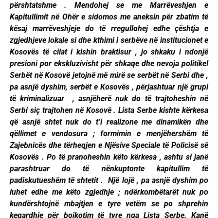
përshtatshme . Mendohej se me Marrëveshjen e
Kapitullimit në Ohër e sidomos me aneksin për zbatim të
kësaj marrëveshjeje do të rregullohej edhe çështja e
zgjedhjeve lokale si dhe kthimi i serbëve në institucionet e
Kosovës të cilat i kishin braktisur , jo shkaku i ndonjë
presioni por ekskluzivisht për shkaqe dhe nevoja politike!
Serbët në Kosovë jetojnë më mirë se serbët në Serbi dhe ,
pa asnjë dyshim, serbët e Kosovës , përjashtuar një grupi
të kriminalizuar , asnjëherë nuk do të trajtoheshin në
Serbi siç trajtohen në Kosovë . Lista Serbe kishte kërkesa
që asnjë shtet nuk do t’i realizone me dinamikën dhe
qëllimet e vendosura ; formimin e menjëhershëm të
Zajebnicës dhe tërheqjen e Njësive Speciale të Policisë së
Kosovës . Po të pranoheshin këto kërkesa , ashtu si janë
parashtruar do të nënkuptonte kapitullim të
padiskutueshëm të shtetit . Një lojë , pa asnjë dyshim po
luhet edhe me këto zgjedhje ; ndërkombëtarët nuk po
kundërshtojnë mbajtjen e tyre vetëm se po shprehin
keqardhje për bojkotim të tyre nga Lista Serbe. Kanë