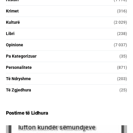
Krimet
(316)
Kulturë
(2 029)
Libri
(238)
Opinione
(7 037)
Pa Kategorizuar
(35)
Personalitete
(871)
Të Ndryshme
(203)
Të Zgjedhura
(25)
Postime të Lidhura