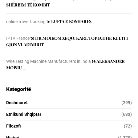
SHЁRBIM TЁ KOMBIT
LUFTA E KOSHARES
online travel booking
te
DR.MOIKOM ZEQO: KARL TOPIA DHE KULTI I
IPTV France
te
GJON VLADIMIRIT
ALEKSANDËR
Wire Testing Machine Manufacturers in India
te
MOISIU …
Kategoritë
Dëshmorët
(299)
Etnikumi Shqiptar
(633)
Filozofi
(72)
Histori
(1 770)