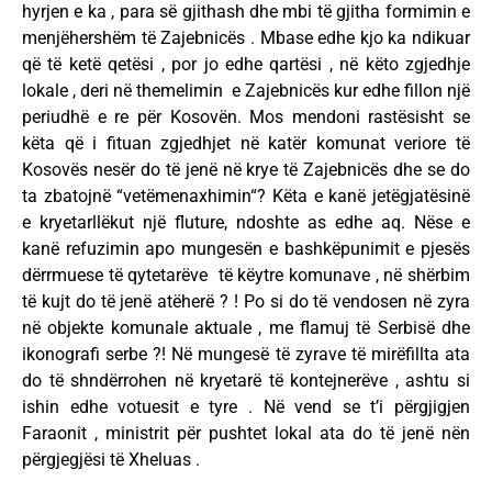
hyrjen e ka , para së gjithash dhe mbi të gjitha formimin e
menjëhershëm të Zajebnicës . Mbase edhe kjo ka ndikuar
që të ketë qetësi , por jo edhe qartësi , në këto zgjedhje
lokale , deri në themelimin e Zajebnicës kur edhe fillon një
periudhë e re për Kosovën. Mos mendoni rastësisht se
këta që i fituan zgjedhjet në katër komunat veriore të
Kosovës nesër do të jenë në krye të Zajebnicës dhe se do
ta zbatojnë “vetëmenaxhimin“? Këta e kanë jetëgjatësinë
e kryetarllëkut një fluture, ndoshte as edhe aq. Nëse e
kanë refuzimin apo mungesën e bashkëpunimit e pjesës
dërrmuese të qytetarëve të këytre komunave , në shërbim
të kujt do të jenë atëherë ? ! Po si do të vendosen në zyra
në objekte komunale aktuale , me flamuj të Serbisë dhe
ikonografi serbe ?! Në mungesë të zyrave të mirëfillta ata
do të shndërrohen në kryetarë të kontejnerëve , ashtu si
ishin edhe votuesit e tyre . Në vend se t’i përgjigjen
Faraonit , ministrit për pushtet lokal ata do të jenë nën
përgjegjësi të Xheluas .