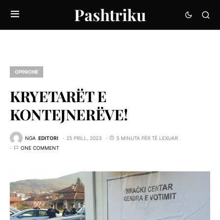
Pashtriku
OPINIONE
KRYETARËT E
KONTEJNERËVE!
NGA
EDITORI
25 PRILL, 2023
5 MINUTA PËR TË LEXUAR
ONE COMMENT