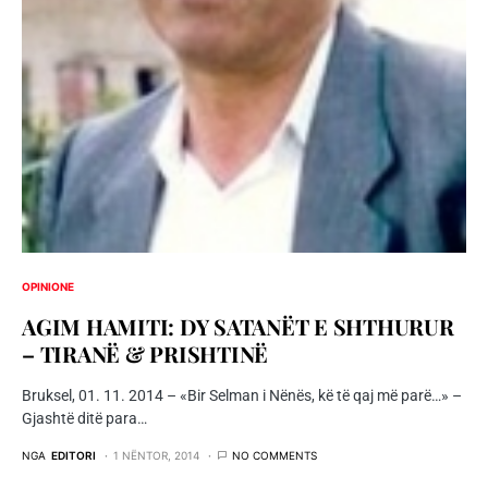
OPINIONE
AGIM HAMITI: DY SATANËT E SHTHURUR
– TIRANË & PRISHTINË
Bruksel, 01. 11. 2014 – «Bir Selman i Nënës, kë të qaj më parë…» –
Gjashtë ditë para…
NGA
EDITORI
1 NËNTOR, 2014
NO COMMENTS