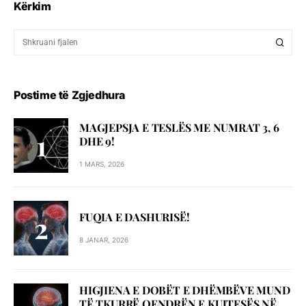
Kërkim
Postime të Zgjedhura
MAGJEPSJA E TESLËS ME NUMRAT 3, 6
DHE 9!
1 MARS, 2026
FUQIA E DASHURISË!
8 JANAR, 2026
HIGJIENA E DOBËT E DHËMBËVE MUND
TË TKURRË QENDRËN E KUJTESËS NË