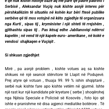
e që nuk kishin ndonjë bazë aq më parë që padre padrino i
Serbisë , Aleksandar Vuçiq nuk kishte asnjë interes për
përshkallëzim të situatës në kohën kur bëri ftesë publike
serbëve që të mos votojnë në këto zgjedhje të organizuara
nga Kurti , sipas tij , kryminister i një shteti të rrejshëm ,
gjithashtu sipas tij . Pas kësaj edhe Jabllanoviqi ndërroi
kapelën ; në vend të një kapele euro- amerikane , në kokë e
vendosi shajkaqen e Vuçiqit .
Si shkuan zgjedhjet
Mirë , pa asnjë problem , kishte votues aq sa kishte
shikues në një seancë stërvitore të Llapit në Podujevë.
Prej atyre që votuan , thuaja 99. 99 % ishin shqiptarë ,
serbë nuk kishte fare apo kishte vetëm në gjurmë. Ishte
një rast kur një kandidate për kryetare ( serbe ) shoqërohej
nga Njësia Speciale e Policisë së Kosovës , foto kjo që
ishte e pranishme në disa agjenci mediatike botërore . Të