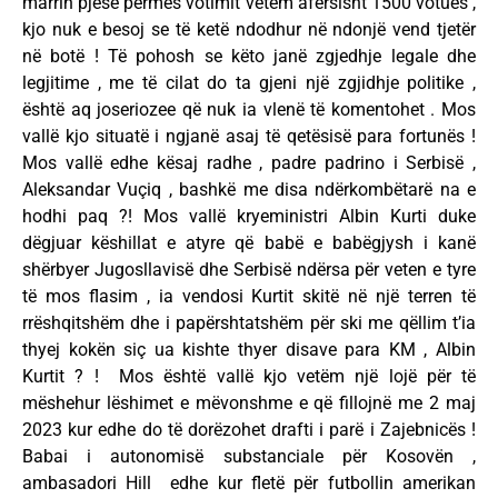
marrin pjesë përmes votimit vetëm afërsisht 1500 votues ,
kjo nuk e besoj se të ketë ndodhur në ndonjë vend tjetër
në botë ! Të pohosh se këto janë zgjedhje legale dhe
legjitime , me të cilat do ta gjeni një zgjidhje politike ,
është aq joseriozee që nuk ia vlenë të komentohet . Mos
vallë kjo situatë i ngjanë asaj të qetësisë para fortunës !
Mos vallë edhe kësaj radhe , padre padrino i Serbisë ,
Aleksandar Vuçiq , bashkë me disa ndërkombëtarë na e
hodhi paq ?! Mos vallë kryeministri Albin Kurti duke
dëgjuar këshillat e atyre që babë e babëgjysh i kanë
shërbyer Jugosllavisë dhe Serbisë ndërsa për veten e tyre
të mos flasim , ia vendosi Kurtit skitë në një terren të
rrëshqitshëm dhe i papërshtatshëm për ski me qëllim t’ia
thyej kokën siç ua kishte thyer disave para KM , Albin
Kurtit ? ! Mos është vallë kjo vetëm një lojë për të
mëshehur lëshimet e mëvonshme e që fillojnë me 2 maj
2023 kur edhe do të dorëzohet drafti i parë i Zajebnicës !
Babai i autonomisë substanciale për Kosovën ,
ambasadori Hill edhe kur fletë për futbollin amerikan