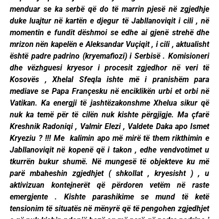
menduar se ka serbë që do të marrin pjesë në zgjedhje
duke luajtur në kartën e djegur të Jabllanoviqit i cili , në
momentin e fundit dëshmoi se edhe ai gjenë strehë dhe
mrizon nën kapelën e Aleksandar Vuçiqit , i cili , aktualisht
është padre padrino (kryemafiozi) i Serbisë . Komisioneri
dhe vëzhguesi kryesor i procesit zgjedhor në veri të
Kosovës , Xhelal Sfeqla ishte më i pranishëm para
mediave se Papa Françesku në enciklikën urbi et orbi në
Vatikan. Ka energji të jashtëzakonshme Xhelua sikur që
nuk ka temë për të cilën nuk kishte përgjigje. Ma çfarë
Kreshnik Radoniqi , Valmir Elezi , Valdete Daka apo Ismet
Kryeziu ? !!! Me kalimin apo më mirë të them rikthimin e
Jabllanoviqit në kopenë që i takon , edhe vendvotimet u
tkurrën bukur shumë. Në mungesë të objekteve ku më
parë mbaheshin zgjedhjet ( shkollat , kryesisht ) , u
aktivizuan kontejnerët që përdoren vetëm në raste
emergjente . Kishte parashikime se mund të ketë
tensionim të situatës në mënyrë që të pengohen zgjedhjet