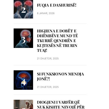
FUQIA E DASHURISË!
8 JANAR, 2026
HIGJIENA E DOBËT E
DHËMBËVE MUND TË
TKURRË QENDRËN E
KUJTESËS NË TRURIN
TUAJ!
21 DHJETOR, 2025
SI FUNKSIONON MENDJA
JONË?!
21 DHJETOR, 2025
DIOGJENI I VARFËR QË
NUK KISHTE NEVOJË PËR