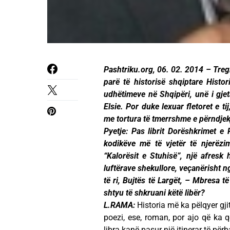
Pashtriku.org, 06. 02. 2014 – Tregim
parë të historisë shqiptare Histor
udhëtimeve në Shqipëri, unë i gjeta
Elsie. Por duke lexuar fletoret e ti
me tortura të tmerrshme e përndjek
Pyetje: Pas librit Dorëshkrimet e
kodikëve më të vjetër të njerëzimit
“Kalorësit e Stuhisë”, një afresk
luftërave shekullore, veçanërisht n
të ri, Bujtës të Largët, – Mbresa t
shtyu të shkruani këtë libër?
L.RAMA:
Historia më ka pëlqyer gji
poezi, ese, roman, por ajo që ka qe
libra kanë pasur një itinerar të për