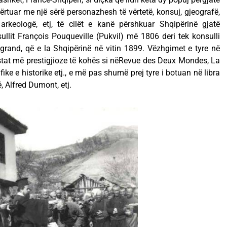
dërtuar me një sërë personazhesh të vërtetë, konsuj, gjeografë,
, arkeologë, etj, të cilët e kanë përshkuar Shqipërinë gjatë
ullit François Pouqueville (Pukvil) më 1806 deri tek konsulli
grand, që e la Shqipërinë në vitin 1899. Vëzhgimet e tyre në
stat më prestigjioze të kohës si nëRevue des Deux Mondes, La
ike e historike etj., e më pas shumë prej tyre i botuan në libra
, Alfred Dumont, etj.