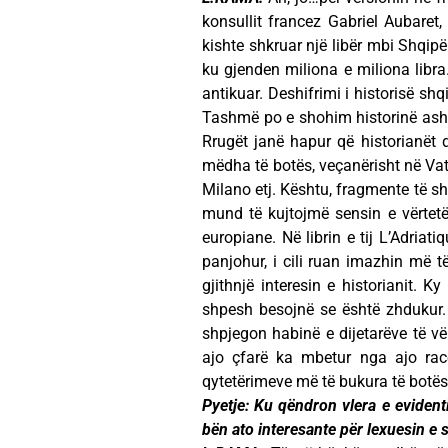
konsullit francez Gabriel Aubaret, 
kishte shkruar një libër mbi Shqipë
ku gjenden miliona e miliona libra.
antikuar. Deshifrimi i historisë sh
Tashmë po e shohim historinë asht
Rrugët janë hapur që historianët d
mëdha të botës, veçanërisht në Vat
Milano etj. Kështu, fragmente të s
mund të kujtojmë sensin e vërtetë 
europiane. Në librin e tij L’Adriat
panjohur, i cili ruan imazhin më të
gjithnjë interesin e historianit. K
shpesh besojnë se është zhdukur.
shpjegon habinë e dijetarëve të vë
ajo çfarë ka mbetur nga ajo rac
qytetërimeve më të bukura të botës 
Pyetje: Ku qëndron vlera e evident
bën ato interesante për lexuesin e