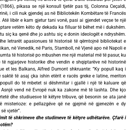
(1866), pikasa se një konsull tjetër pas tij, Colonna Ceçaldi,
rinë, i cili nuk gjendej as në Bibliotekën Kombëtare të Francës
 Atë libër e kam gjetur tani vonë, pasi ai gjendet veçse te një
qiptare vetëm këto dy dekada ka filluar të bëhet më i dukshëm.
u siç ka qenë dhe jo ashtu siç e donin ideologët e ndryshëm.
he letrarët apasionues të historisë të qëmtojnë bibliotekat e
ikan, në Venedik, në Paris, Stamboll, në Vjenë apo në Napoli e
humta të historisë po mbushen me një material më të pasur, ku
të ngjarjeve historike dhe vendin e shqiptarëve në historinë
ique et les Balkans, Alfred Dumont shkruante: “Ky popull kaq i
 saktë të asaj çka ishin etërit e racës greke e latine, meriton
y popull do të mbetet si dëshmitar i gjallë i një të kaluare që
 Asnjë vend në Evropë nuk ka zakone më të lashta. Dhe kjo
rtetë dhe studiuesve të këtyre tribuve, që besonin se ata janë
ë misterioze: e pellazgëve që ne gjejmë në gjenezën e dy
së vjetër”.
imit të shkrimeve dhe studimeve të këtyre udhëtarëve. Çfarë i
 sotëm?