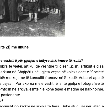
l të Zi) me dhunë –
e vështirë për gjetjen e këtyre shkrimeve të rralla?
bra të vjetër, artikuj që vështirë t’i gjesh…p.sh. artikujt e disa
arkuar në Shqipëri unë i gjeta veçse në koleksionet e “Société
ibër me kujtime të konsullit francez në Shkodër Aubaret apo të
e Lejean. Por akoma më e vështirë ishte gjetja e fotografive të
ëmtosh në arkiva, është një kohë tepër e madhe që harxhojmë,
ë pasionante.
ka?
ëngjisht po kërkoj në arkiva të tjera. Duke studiuar për jetën e