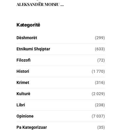
ALEKSANDËR MOISIU …
Kategoritë
Dëshmorët
(299)
Etnikumi Shqiptar
(633)
Filozofi
(72)
Histori
(1 770)
Krimet
(316)
Kulturë
(2 029)
Libri
(238)
Opinione
(7 037)
Pa Kategorizuar
(35)