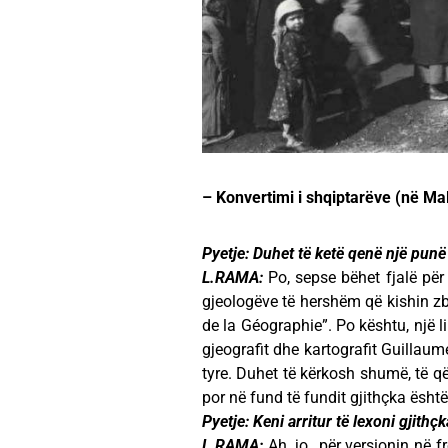
– Konvertimi i shqiptarëve (në Ma
Pyetje: Duhet të ketë qenë një punë 
L.RAMA:
Po, sepse bëhet fjalë për li
gjeologëve të hershëm që kishin zb
de la Géographie”. Po kështu, një l
gjeografit dhe kartografit Guillaum
tyre. Duhet të kërkosh shumë, të q
por në fund të fundit gjithçka ësht
Pyetje: Keni arritur të lexoni gjithç
L.RAMA:
Ah, jo…për versionin në fr