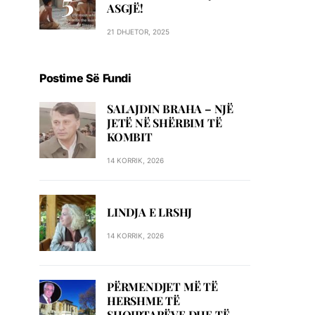
ASGJË!
21 DHJETOR, 2025
Postime Së Fundi
SALAJDIN BRAHA – NJЁ
JETЁ NЁ SHЁRBIM TЁ
KOMBIT
14 KORRIK, 2026
LINDJA E LRSHJ
14 KORRIK, 2026
PËRMENDJET MË TË
HERSHME TË
SHQIPTARËVE DHE TË