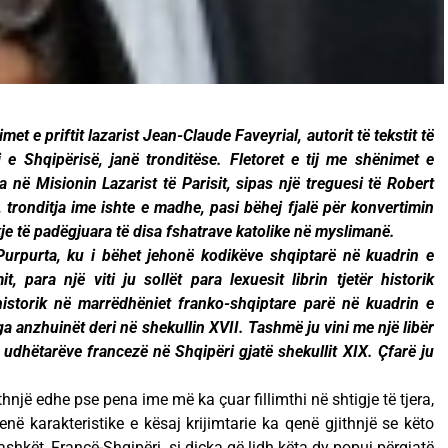
et e priftit lazarist Jean-Claude Faveyrial, autorit të tekstit të
i e Shqipërisë, janë tronditëse. Fletoret e tij me shënimet e
 në Misionin Lazarist të Parisit, sipas një treguesi të Robert
j, tronditja ime ishte e madhe, pasi bëhej fjalë për konvertimin
je të padëgjuara të disa fshatrave katolike në myslimanë.
 Purpurta, ku i bëhet jehonë kodikëve shqiptarë në kuadrin e
, para një viti ju sollët para lexuesit librin tjetër historik
 historik në marrëdhëniet franko-shqiptare parë në kuadrin e
ga anzhuinët deri në shekullin XVII. Tashmë ju vini me një libër
ë udhëtarëve francezë në Shqipëri gjatë shekullit XIX. Çfarë ju
thnjë edhe pse pena ime më ka çuar fillimthi në shtigje të tjera,
në karakteristike e kësaj krijimtarie ka qenë gjithnjë se këto
bashkët, Francë-Shqipëri, si diçka që lidh këta dy popuj përgjatë