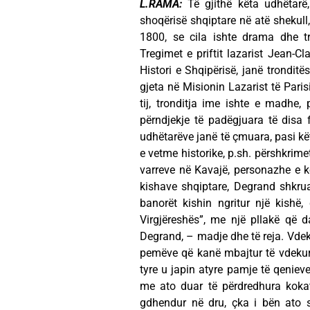
L.RAMA:
Të gjithë këta udhëtarë, 
shoqërisë shqiptare në atë shekull,
1800, se cila ishte drama dhe trag
Tregimet e priftit lazarist Jean-Cla
Histori e Shqipërisë, janë tronditë
gjeta në Misionin Lazarist të Parisi
tij, tronditja ime ishte e madhe,
përndjekje të padëgjuara të disa
udhëtarëve janë të çmuara, pasi kë
e vetme historike, p.sh. përshkrimet
varreve në Kavajë, personazhe e ko
kishave shqiptare, Degrand shkru
banorët kishin ngritur një kishë,
Virgjëreshës”, me një pllakë që 
Degrand, – madje dhe të reja. Vdekj
pemëve që kanë mbajtur të vdekurin
tyre u japin atyre pamje të qeniev
me ato duar të përdredhura koka
gdhendur në dru, çka i bën ato s