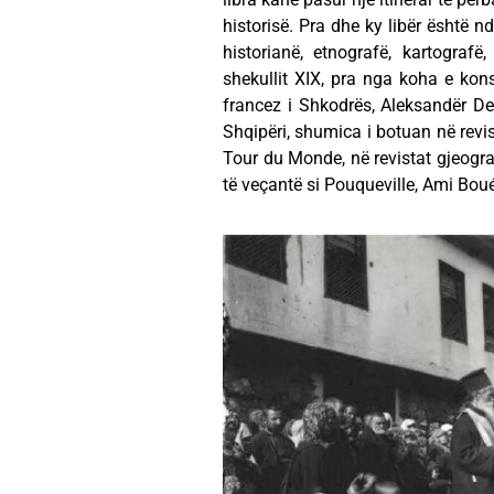
historisë. Pra dhe ky libër është n
historianë, etnografë, kartografë
shekullit XIX, pra nga koha e kons
francez i Shkodrës, Aleksandër De
Shqipëri, shumica i botuan në revi
Tour du Monde, në revistat gjeograf
të veçantë si Pouqueville, Ami Boué