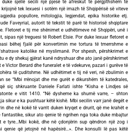
duke sjellë secili një pjesë të afreskut të përgjithshëm të
 krijojnë tek lexuesi i sotëm një imazh të Shqipërisë së viteve
jedia popullore, mitologjia, legjendat, epika historike etj.
ude Faveyrial, autorit të tekstit të parë të historisë shqiptare
se. Fletoret e tij me shënimet e udhëtimeve në Shqipëri, unë i
t, sipas një treguesi të Robert Elsie. Por duke lexuar fletoret e
 pasi bëhej fjalë për konvertimin me tortura të tmerrshme e
 fshatrave katolike në myslimanë. Por shpesh, përshkrimet e
tu e dy shekuj gjërat kanë ndryshuar dhe ato janë përshkrimet
 e Victor Berard dhe funeralet e të vdekurve, pazari i gurëve të
hëra të çuditshme. Në udhëtimet e tij në veri, në zbulimin e
an se “Mbi rrënojat dhe me gurët e dikurshëm të katedrales,
 që siç shkruante Daniele Farlati ishte “Kisha e Lindjes së
datonte e vitit 1410. “Në dysheme ka shumë varre, – shton
a sikur e ka pushtuar këtë kishë. Mbi secilin varr janë degët e
 dhe në kokë të varrit duken kryqet e drurit, që me krahët e
e fantastike, sikur ato qenie të ngrihen nga toka duke mbajtur
t e tyre…Mbi kokë, dhe në çdonjërin sup qëndron një zog i
i qenie që jetojnë në hapësirë…». Dhe konsulli lë pas këtë