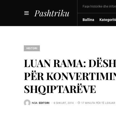
Faqe historike dhe info
Pashtriku
Ballina
Kategorit
HISTORI
LUAN RAMA: DËSH
PËR KONVERTIMI
SHQIPTARËVE
NGA
EDITORI
6 SHKURT, 2014
17 MINUTA PËR TË LEXUAR