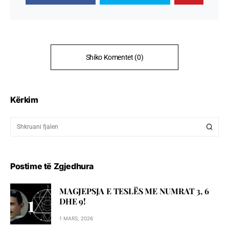
Shiko Komentet (0)
Kërkim
Postime të Zgjedhura
MAGJEPSJA E TESLËS ME NUMRAT 3, 6
DHE 9!
1 MARS, 2026