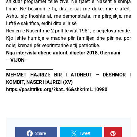
shikuar programet televizive. Në fjalët e Naserit e shihja
lirinë. Në besimin e tij, dita e saj më dukej më e afërt.
Ashtu siç thoshte ai, me demonstrata, me përpjekje, me
luftë e sakrifica, erdhi dita e lirisë.
Rënien e Naserit më 2 prill të vitit 1981, e përjetova rëndë.
Kjo ishte humbje e madhe për familjen dhe për ne, por
ndiej krenari për veprimtarinë e tij patriotike.
Nga intervista dhënë autorit, dhjetor 2018, Gjermani
– VIJON –
______________________
MEHMET HAJRIZI: BIR I ATDHEUT – DËSHMOR I
KOMBIT, NASER HAJRIZI (XV)
https://pashtriku.org/?kat=46&shkrimi=10980
Share
Tweet