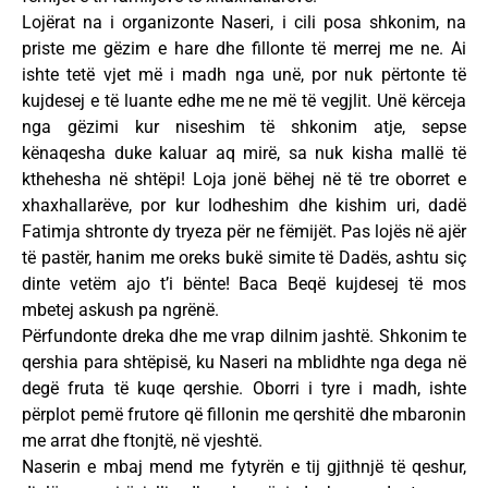
Lojërat na i organizonte Naseri, i cili posa shkonim, na
priste me gëzim e hare dhe fillonte të merrej me ne. Ai
ishte tetë vjet më i madh nga unë, por nuk përtonte të
kujdesej e të luante edhe me ne më të vegjlit. Unë kërceja
nga gëzimi kur niseshim të shkonim atje, sepse
kënaqesha duke kaluar aq mirë, sa nuk kisha mallë të
kthehesha në shtëpi! Loja jonë bëhej në të tre oborret e
xhaxhallarëve, por kur lodheshim dhe kishim uri, dadë
Fatimja shtronte dy tryeza për ne fëmijët. Pas lojës në ajër
të pastër, hanim me oreks bukë simite të Dadës, ashtu siç
dinte vetëm ajo t’i bënte! Baca Beqë kujdesej të mos
mbetej askush pa ngrënë.
Përfundonte dreka dhe me vrap dilnim jashtë. Shkonim te
qershia para shtëpisë, ku Naseri na mblidhte nga dega në
degë fruta të kuqe qershie. Oborri i tyre i madh, ishte
përplot pemë frutore që fillonin me qershitë dhe mbaronin
me arrat dhe ftonjtë, në vjeshtë.
Naserin e mbaj mend me fytyrën e tij gjithnjë të qeshur,