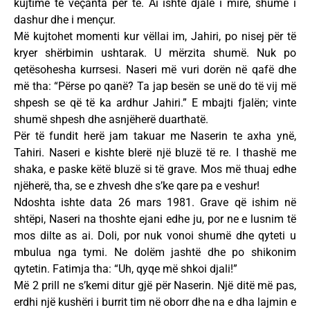
kujtime të veçanta për të. Ai ishte djalë i mirë, shumë i
dashur dhe i mençur.
Më kujtohet momenti kur vëllai im, Jahiri, po nisej për të
kryer shërbimin ushtarak. U mërzita shumë. Nuk po
qetësohesha kurrsesi. Naseri më vuri dorën në qafë dhe
më tha: “Përse po qanë? Ta jap besën se unë do të vij më
shpesh se që të ka ardhur Jahiri.” E mbajti fjalën; vinte
shumë shpesh dhe asnjëherë duarthatë.
Për të fundit herë jam takuar me Naserin te axha ynë,
Tahiri. Naseri e kishte blerë një bluzë të re. I thashë me
shaka, e paske këtë bluzë si të grave. Mos më thuaj edhe
njëherë, tha, se e zhvesh dhe s’ke qare pa e veshur!
Ndoshta ishte data 26 mars 1981. Grave që ishim në
shtëpi, Naseri na thoshte ejani edhe ju, por ne e lusnim të
mos dilte as ai. Doli, por nuk vonoi shumë dhe qyteti u
mbulua nga tymi. Ne dolëm jashtë dhe po shikonim
qytetin. Fatimja tha: “Uh, qyqe më shkoi djali!”
Më 2 prill ne s’kemi ditur gjë për Naserin. Një ditë më pas,
erdhi një kushëri i burrit tim në oborr dhe na e dha lajmin e