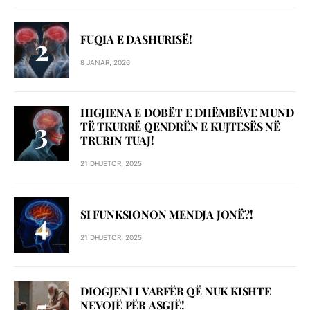
FUQIA E DASHURISË!
8 JANAR, 2026
HIGJIENA E DOBËT E DHËMBËVE MUND
TË TKURRË QENDRËN E KUJTESËS NË
TRURIN TUAJ!
21 DHJETOR, 2025
SI FUNKSIONON MENDJA JONË?!
21 DHJETOR, 2025
DIOGJENI I VARFËR QË NUK KISHTE
NEVOJË PËR ASGJË!