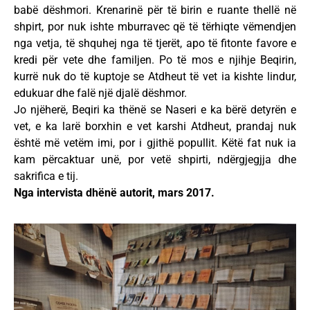
babë dëshmori. Krenarinë për të birin e ruante thellë në
shpirt, por nuk ishte mburravec që të tërhiqte vëmendjen
nga vetja, të shquhej nga të tjerët, apo të fitonte favore e
kredi për vete dhe familjen. Po të mos e njihje Beqirin,
kurrë nuk do të kuptoje se Atdheut të vet ia kishte lindur,
edukuar dhe falë një djalë dëshmor.
Jo njëherë, Beqiri ka thënë se Naseri e ka bërë detyrën e
vet, e ka larë borxhin e vet karshi Atdheut, prandaj nuk
është më vetëm imi, por i gjithë popullit. Këtë fat nuk ia
kam përcaktuar unë, por vetë shpirti, ndërgjegjja dhe
sakrifica e tij.
Nga intervista dhënë autorit, mars 2017.