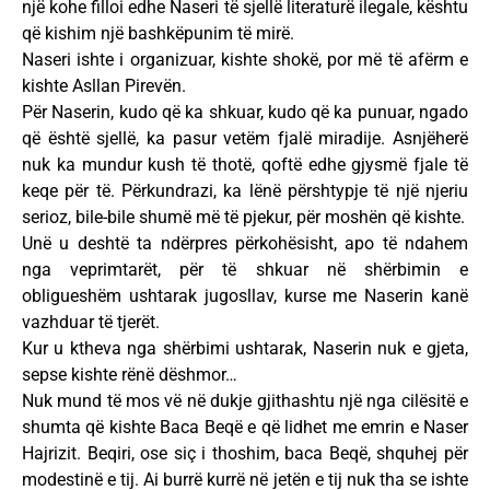
një kohe filloi edhe Naseri të sjellë literaturë ilegale, kështu
që kishim një bashkëpunim të mirë.
Naseri ishte i organizuar, kishte shokë, por më të afërm e
kishte Asllan Pirevën.
Për Naserin, kudo që ka shkuar, kudo që ka punuar, ngado
që është sjellë, ka pasur vetëm fjalë miradije. Asnjëherë
nuk ka mundur kush të thotë, qoftë edhe gjysmë fjale të
keqe për të. Përkundrazi, ka lënë përshtypje të një njeriu
serioz, bile-bile shumë më të pjekur, për moshën që kishte.
Unë u deshtë ta ndërpres përkohësisht, apo të ndahem
nga veprimtarët, për të shkuar në shërbimin e
obligueshëm ushtarak jugosllav, kurse me Naserin kanë
vazhduar të tjerët.
Kur u ktheva nga shërbimi ushtarak, Naserin nuk e gjeta,
sepse kishte rënë dëshmor…
Nuk mund të mos vë në dukje gjithashtu një nga cilësitë e
shumta që kishte Baca Beqë e që lidhet me emrin e Naser
Hajrizit. Beqiri, ose siç i thoshim, baca Beqë, shquhej për
modestinë e tij. Ai burrë kurrë në jetën e tij nuk tha se ishte