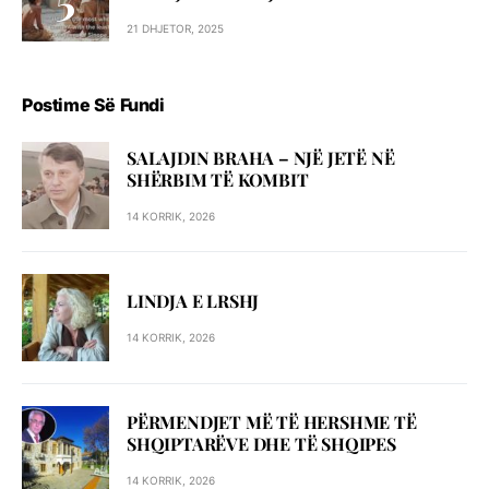
21 DHJETOR, 2025
Postime Së Fundi
SALAJDIN BRAHA – NJЁ JETЁ NЁ
SHЁRBIM TЁ KOMBIT
14 KORRIK, 2026
LINDJA E LRSHJ
14 KORRIK, 2026
PËRMENDJET MË TË HERSHME TË
SHQIPTARËVE DHE TË SHQIPES
14 KORRIK, 2026