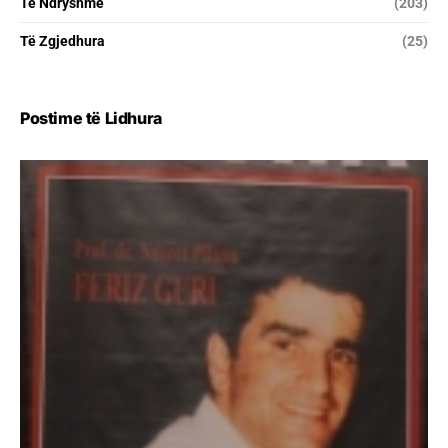
Të Ndryshme
(203)
Të Zgjedhura
(25)
Postime të Lidhura