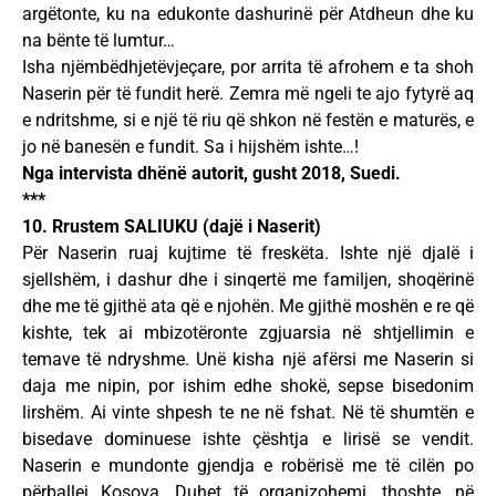
argëtonte, ku na edukonte dashurinë për Atdheun dhe ku
na bënte të lumtur…
Isha njëmbëdhjetëvjeçare, por arrita të afrohem e ta shoh
Naserin për të fundit herë. Zemra më ngeli te ajo fytyrë aq
e ndritshme, si e një të riu që shkon në festën e maturës, e
jo në banesën e fundit. Sa i hijshëm ishte…!
Nga intervista dhënë autorit, gusht 2018, Suedi.
***
10. Rrustem SALIUKU (dajë i Naserit)
Për Naserin ruaj kujtime të freskëta. Ishte një djalë i
sjellshëm, i dashur dhe i sinqertë me familjen, shoqërinë
dhe me të gjithë ata që e njohën. Me gjithë moshën e re që
kishte, tek ai mbizotëronte zgjuarsia në shtjellimin e
temave të ndryshme. Unë kisha një afërsi me Naserin si
daja me nipin, por ishim edhe shokë, sepse bisedonim
lirshëm. Ai vinte shpesh te ne në fshat. Në të shumtën e
bisedave dominuese ishte çështja e lirisë se vendit.
Naserin e mundonte gjendja e robërisë me të cilën po
përballej Kosova. Duhet të organizohemi, thoshte, në