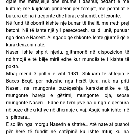
djalë me mirësjellje dhe shumë i dashur, pedant e me
kulturë, me kujdesin prindëror për fëmijët, me përrallat e
bukura që na i tregonte dhe librat e shumët që lexonte.
Në fund të oborrit kishte një bunar të thellë, me rreth prej
betoni. Në të ishte një yll pesëcepësh, sa di unë, punuar
nga dora e Naserit. Ai ngado që shkonte, lente gjurmë që e
karakterizonin atë.
Naseri ishte shpirt njeriu, gjithmonë në dispozicion të
ndihmojë e të bëjë mirë edhe kur mundësitë i kishte të
pakta.
Mbaj mend 3 prillin e vitit 1981. Shkuam te shtëpia e
Bacës Beqë, por ndryshe nga herët tjera, nuk na priti
Naseri, na mungonte buzëqeshja karakteristike e tij,
mungonte hareja e gëzimi, mungonte loja, sepse
mungonte Naseri… Edhe ne fëmijëve na u ngri e qeshura
në buzë dhe u kthye në dhembje e vaj. Asgjë nuk ishte më
si përpara…
E sollën nga morgu Naserin e shtrirë… Atë natë ai pushoi
për herë të fundit në shtëpinë ku ishte rritur, ku na