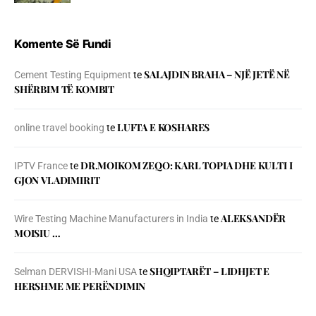
Komente Së Fundi
SALAJDIN BRAHA – NJЁ JETЁ NЁ
Cement Testing Equipment
te
SHЁRBIM TЁ KOMBIT
LUFTA E KOSHARES
online travel booking
te
DR.MOIKOM ZEQO: KARL TOPIA DHE KULTI I
IPTV France
te
GJON VLADIMIRIT
ALEKSANDËR
Wire Testing Machine Manufacturers in India
te
MOISIU …
SHQIPTARËT – LIDHJET E
Selman DERVISHI-Mani USA
te
HERSHME ME PERËNDIMIN