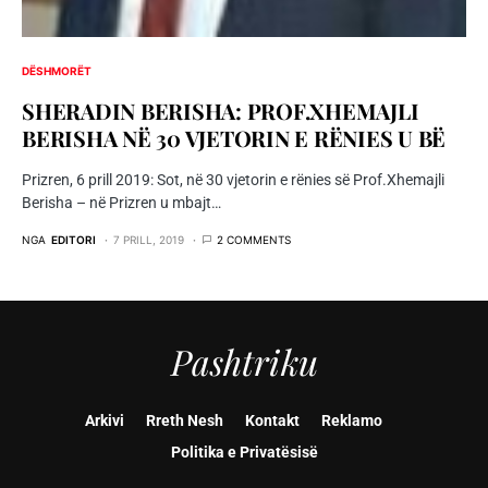
DËSHMORËT
SHERADIN BERISHA: PROF.XHEMAJLI
BERISHA NË 30 VJETORIN E RËNIES U BË
Prizren, 6 prill 2019: Sot, në 30 vjetorin e rënies së Prof.Xhemajli
Berisha – në Prizren u mbajt…
NGA
EDITORI
7 PRILL, 2019
2 COMMENTS
Pashtriku
Arkivi
Rreth Nesh
Kontakt
Reklamo
Politika e Privatësisë