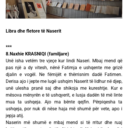
Libra dhe fletore të Naserit
***
8.Naxhie KRASNIQI (familjare)
Unë isha vetëm tre vjeçe kur lindi Naseri. Mbaj mend që
pas një a dy vitesh, nënë Fatimja e ushqente me grizë
djalin e vogël. Ne fëmijët e thërrisnim dadë Fatimen.
Derisa ajo i jepte me lugë ushqim Naserit të lidhur në djep,
unë ulesha pranë saj dhe shikoja me kureshtje. Kur e
mësova mënyrën e të ushqyerit, e lusja dadën të më linte
mua ta ushqeja. Ajo ma bënte qejfin. Përpiqesha ta
ushqeja, por nuk di nëse haja më shumë për vete, apo i
jepja atij.
Naserin më shumë e mbaj mend si të rritur dhe ruaj