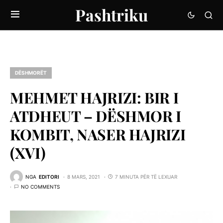
Pashtriku
DËSHMORËT
MEHMET HAJRIZI: BIR I
ATDHEUT – DËSHMOR I
KOMBIT, NASER HAJRIZI
(XVI)
NGA
EDITORI
8 MARS, 2021
7 MINUTA PËR TË LEXUAR
NO COMMENTS