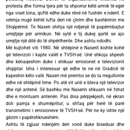
protesta dhe forma tjera për ta shporrur këtë armik të egër
nga viset tona, qoftë edhe duke rënë në fushën e nderit. E
vetmja rrugë është lufta deri në çlirim dhe bashkimin me
Shqipërinë. Te Naseri shihja një ndjenjë të papërmbajtur
urrejtjeje për armikun. Në sytë e tij dukej qartë se ajo
urrejtje një ditë do të shpërthente. Dhe ashtu ndodhi.
Më kujtohet viti 1980. Në shtëpinë e Naserit kishte kohë
që televizori i kapte valët e TVSH-së. Unë shkoja shpesh
dhe kënaqeshim duke i shikuar emisionet e televizionit
shqiptar. Isha i interesuar që edhe te ne në Gradicë të
kapeshin këto valë. Naseri më premtoi se do ta rregullonte
edhe në shtëpinë time. Po atë vit unë e bleva një televizor
dhe një antenë. Së bashku me Naserin shkuam në fshat
dhe e montuam antenën. Pas disa përpjekjesh, në ekran
doli pamja e shumëpritur; u shfaq për herë të parë
transmetimi i emisioneve të TVSH-së. Për ne ky ishte një
gëzim i papërshkrueshëm.
Ashtu të zgjuar ndenjëm deri vonë duke biseduar dhe