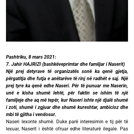
Pashtriku, 8 mars 2021:
7. Jahir HAJRIZI (bashkëveprimtar dhe familjar i Naserit)
Një prej detyrave të organizatës sonë ka qenë gjetja,
përgatitja dhe futja e anëtarëve të rinj në radhët e saj. Një
prej tyre ka qenë edhe Naseri. Për të punuar me Naserin,
unë e kisha shumë lehtë, për faktin se ishim të një
familjeje dhe aq më tepër, kur Naseri ishte një djalë shumë
i zoti, shumë i zgjuar dhe shumë kureshtar, ambicioz dhe
mbi të gjitha i vendosur.
Naseri lexonte shumë. Duke parë interesimin e tij për të
lexuar, Naserit i është ofruar edhe literaturë ilegale. Pas