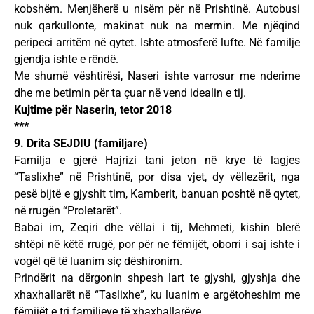
kobshëm. Menjëherë u nisëm për në Prishtinë. Autobusi
nuk qarkullonte, makinat nuk na merrnin. Me njëqind
peripeci arritëm në qytet. Ishte atmosferë lufte. Në familje
gjendja ishte e rëndë.
Me shumë vështirësi, Naseri ishte varrosur me nderime
dhe me betimin për ta çuar në vend idealin e tij.
Kujtime për Naserin, tetor 2018
***
9. Drita SEJDIU (familjare)
Familja e gjerë Hajrizi tani jeton në krye të lagjes
“Taslixhe” në Prishtinë, por disa vjet, dy vëllezërit, nga
pesë bijtë e gjyshit tim, Kamberit, banuan poshtë në qytet,
në rrugën “Proletarët”.
Babai im, Zeqiri dhe vëllai i tij, Mehmeti, kishin blerë
shtëpi në këtë rrugë, por për ne fëmijët, oborri i saj ishte i
vogël që të luanim siç dëshironim.
Prindërit na dërgonin shpesh lart te gjyshi, gjyshja dhe
xhaxhallarët në “Taslixhe”, ku luanim e argëtoheshim me
fëmijët e tri familjeve të xhaxhallarëve.