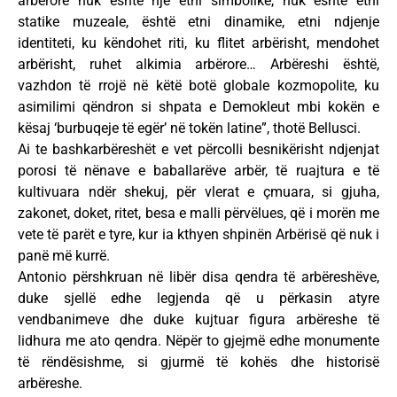
arbërore nuk është një etni simbolike, nuk është etni
statike muzeale, është etni dinamike, etni ndjenje
identiteti, ku këndohet riti, ku flitet arbërisht, mendohet
arbërisht, ruhet alkimia arbërore… Arbëreshi është,
vazhdon të rrojë në këtë botë globale kozmopolite, ku
asimilimi qëndron si shpata e Demokleut mbi kokën e
kësaj ‘burbuqeje të egër’ në tokën latine”, thotë Bellusci.
Ai te bashkarbëreshët e vet përcolli besnikërisht ndjenjat
porosi të nënave e baballarëve arbër, të ruajtura e të
kultivuara ndër shekuj, për vlerat e çmuara, si gjuha,
zakonet, doket, ritet, besa e malli përvëlues, që i morën me
vete të parët e tyre, kur ia kthyen shpinën Arbërisë që nuk i
panë më kurrë.
Antonio përshkruan në libër disa qendra të arbëreshëve,
duke sjellë edhe legjenda që u përkasin atyre
vendbanimeve dhe duke kujtuar figura arbëreshe të
lidhura me ato qendra. Nëpër to gjejmë edhe monumente
të rëndësishme, si gjurmë të kohës dhe historisë
arbëreshe.