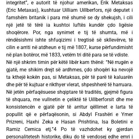
integritet”, e autorit të njohur amerikan, Erik Metaksas
(Eric Metaxas), kushtuar Uilliam Uillberfors, një deputet i
famshëm britanik i para më shumë se dy shekujsh, i cili
një jetë të tërë ia kushtoi luftës kundër çdo ligësie
shoqërore. Por, nga synimet e tij të shumta, më i
rëndësishmi ishte shfuqizimi i tregtisë së skllevërve, të
cilin e arriti në atdheun e tij më 1807, kurse përfundimisht
në plan botëror, më 1833, vetëm tri ditë para se të vdiste.
Në një shkrim timin për këtë libër kam thënë: “Në rrugën e
gjatë, me shikim drejt së ardhmes, çdo shoqëri ka nevojë
ta kthejë kokën pas, si Metaksas, për të parë të kaluarën
dhe për të kujtuar e rikthyer vlerat, shpeshherë të harruara.
Në jetën përfaqësuese shqiptare të traditës, gjejmë figura
të shquara, me vullnetin e çeliktë të Uillberforsit dhe me
konsistencën e gjatë për të arritur qëllimet e larta të
popullit që e përfaqësonin, si Abdyl Frashëri e Ymer
Prizreni, Haxhi Zeka e Hasan Prishtina, Isa Boletini e
Ramiz Cernica etj.”4 Po të vazhdohet ky gjerdan
personalitetesh historike, diku do të vendosej edhe emri i