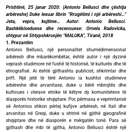
Prishtinë, 25 janar 2020: (Antonio Bellusci dhe çështja
arbëreshe) Duke lexuar librin “Rrugëtimi i një arbëreshi…”
Jeta, vepra, kujtime… Autor: Antonio Bellusci.
Bashkëbiseduese dhe recensuese: Ornela Radovicka,
shtypur në Shtypshkronjën “MALUKA”, Tiranë, 2018
1. Prezantim
Antonio Bellusci, një personalitet shumëdimensional
arbëresh dhe mbarëkombëtar, është autor i një dyzinë
veprash studimore në fushë të historisë, të kulturës dhe të
etnografisë. Ai është gjithashtu publicist, shkrimtar dhe
prift. Një jetë të tërë Antonio ia kushtoi studimeve
arbëreshe dhe arvanitase, duke u bërë mbrojtës dhe
kultivues i vlerave etnike të këtyre dy komuniteteve të
diasporës historike shqiptare. Por, përmasa e veprimtarisë
së Antonios shkon përtej kufijve arbëresh, në Itali dhe
arvanitas në Greqi, duke u shtrirë në gjithë gjeografinë
shqiptare dhe në diasporën e mërgatën tonë. Para së
gjithash dhe mbi të gjitha, Antonio Bellusci është një