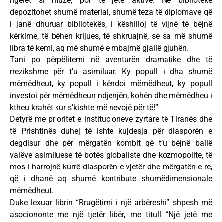
ngelet si muze, por të jetë aktive. Në bibliotekë
depozitohet shumë material, shumë teza të diplomave që
i janë dhuruar bibliotekës, i këshilloj të vijnë të bëjnë
kërkime, të bëhen krijues, të shkruajnë, se sa më shumë
libra të kemi, aq më shumë e mbajmë gjallë gjuhën.
Tani po përpëlitemi në aventurën dramatike dhe të
rrezikshme për t’u asimiluar. Ky popull i dha shumë
mëmëdheut, ky popull i këndoi mëmëdheut, ky popull
investoi për mëmëdheun ndjenjën, kohën dhe mëmëdheu i
ktheu krahët kur s’kishte më nevojë për të!”
Detyrë me prioritet e institucioneve zyrtare të Tiranës dhe
të Prishtinës duhej të ishte kujdesja për diasporën e
degdisur dhe për mërgatën kombit që t’u bëjnë ballë
valëve asimiluese të botës globaliste dhe kozmopolite, të
mos i harrojnë kurrë diasporën e vjetër dhe mërgatën e re,
që i dhanë aq shumë kontribute shumëdimensionale
mëmëdheut.
Duke lexuar librin “Rrugëtimi i një arbëreshi” shpesh më
asociononte me një tjetër libër, me titull “Një jetë me