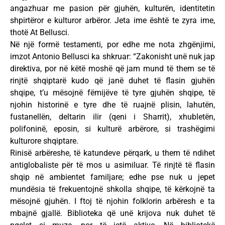
angazhuar me pasion për gjuhën, kulturën, identitetin
shpirtëror e kulturor arbëror. Jeta ime është te zyra ime,
thotë At Bellusci.
Në një formë testamenti, por edhe me nota zhgënjimi,
imzot Antonio Bellusci ka shkruar: “Zakonisht unë nuk jap
direktiva, por në këtë moshë që jam mund të them se të
rinjtë shqiptarë kudo që janë duhet të flasin gjuhën
shqipe, t’u mësojnë fëmijëve të tyre gjuhën shqipe, të
njohin historinë e tyre dhe të ruajnë plisin, lahutën,
fustanellën, deltarin ilir (qeni i Sharrit), xhubletën,
polifoninë, eposin, si kulturë arbërore, si trashëgimi
kulturore shqiptare.
Rinisë arbëreshe, të katundeve përqark, u them të ndihet
antiglobaliste për të mos u asimiluar. Të rinjtë të flasin
shqip në ambientet familjare; edhe pse nuk u jepet
mundësia të frekuentojnë shkolla shqipe, të kërkojnë ta
mësojnë gjuhën. I ftoj të njohin folklorin arbëresh e ta
mbajnë gjallë. Biblioteka që unë krijova nuk duhet të