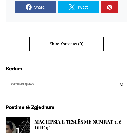
Share
Tweet
Shiko Komentet (0)
Kërkim
Postime të Zgjedhura
MAGJEPSJA E TESLËS ME NUMRAT 3, 6
DHE 9!