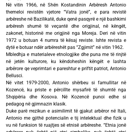
Në vitin 1966, në Shën Kostandinin Arbëresh Antonio
themeloi revistën vjetore “Vatra jonë”, e para revistë
arbëreshe në Bazilikatë, duke qenë pasqyrë e një bashkimi
arbëresh shumë të veçantë dhe origjinal, në këngët,
zakonet, historinë me origjinë nga Moreja. Deri në vitin
1972 u botuan 4 numra të kësaj reviste. Ishte revista e
dytë e botuar ndër arbëreshët pas “Zgjimit” në vitin 1962.
Mbledhja e materialeve etnologjike dhe puna me të rinjtë
në jetën kulturore, ku këndoheshin këngët e lashta
arbërore qe veprimtari e pareshtur e priftit patriot, Antonio
Bellusci.
Në vitet 1979-2000, Antonio shërbeu si famullitar në
Kozencë, ku priste e përcillte mysafirë të shumtë nga
Shqipëria dhe Kosova. Në Kozencë punoi edhe si
pedagog në gjimnazin klasik.
Duke parë rrezikun e asimilimit të gjakut arbëror në Itali,
Antonio me gjithë potencialin e tij intelektual dhe fizik u
vu në funksion të ruajtjes së etnisë arbëreshe. “Etnia jonë