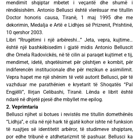
mendimit shqiptar mbetet i veçantë dhe shumë i
rëndësishëm. Antonio Bellusci është vlerësuar me titullin
Doctor honoris causa, Tiranë, 1 maj 1995 dhe me
dekorimin, Medalja e Artë e Lidhjes së Prizrenit, Prishtinë,
10 qershor 2003.
Libri “Rrugëtimi i një arbëreshi…” Jeta, vepra, kujtime…
është një bashkëbisedim i gjatë midis Antonio Belluscit
dhe Ornela Radovickës, në të cilin ai paraqet kujtimet e tij,
mendimet, idetë, shqetësimet për çështjen e kombit, për
indiferencën institucionale dhe për rrezikun e asimilimit.
Vepra hapet me një shënim të vetë autorit Bellusci, për të
vazhduar me parathënien e kryetarit të Shoqatës “Pal
Engjëlli”, Ilirjan Celibashi, Tiranë. Lënda e librit është
ndarë në dhjetë pjesë dhe mbyllet me epilog.
2. Veprimtaria
Bellusci njihet si botues i revistës me titullin domethënës
“Lidhja”, e cila në një hark të gjatë kohor ishte në funksion
të ruajtjes së identitetit arbëror, të studimeve shqiptare,
por edhe tribunë e atdhetarizmit të pashuar. Bellusci ka