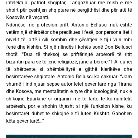
intelektual patriot shqiptar, i angazhuar me mish e me
shpirt për çështjen shqiptare në përgjithësi dhe për atë të
Kosovës në veçanti.
Ndonëse me profesion prift, Antonio Bellusci nuk është
vetëm një shërbëtor dhe predikues i fesë, por personalitet i
nivelit të lartë i cili kombin dhe çështjen e tij i vuri mbi
fenë dhe kishën. Si një rilindës i kohës sonë Don Bellusci
thotë: “Dua të theksoj se priftërinjtë arbërorë të ritit
bizantin para se të jenë religjiozë, janë arbërorë.”1 Ai duhej
të shërbente si shëmbëlltyrë e gjithë klerikëve dhe
besimtarëve shqiptarë. Antonio Bellusci ka shkruar: “Jam
shumë i indinjuar, sepse autoritetet qeveritare nga Tirana
dhe Kosova, me mentalitetin e tyre dhe ideologjinë, nuk e
shikojnë Eparkinë si organin më të lartë të komunitetit
arbëresh, por e shohin thjesht si një funksion kishe, ku
besimtarët duhet të shkojnë e t’i luten Krishtit. Gabohen
këta qeveritarë!…”