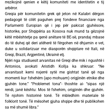
rrezikojnë qenien e këtij komuniteti me identitetin e tij
arbëror.
Greqia për komunitetin grek që jeton në Kalabri dërgon
pedagogë të cilët paguhen prej fondeve financiare nga
Parlamenti Europian që i jep për pakicat gjuhësore,
historike, por Shqipëria as Kosova nuk mund ta gëzojnë
këtë mbështetje pa qenë anëtare të BE-së, prandaj mbase
do të duhej që deri atëherë të fërgohen në dhjamin e vet,
duke u solidarizuar me diasporën shqiptare në Itali, në
Greqi, Brazil, Argjentinë, Ukrainë etj.
Njëri nga studiuesit arvanitas në Greqi dhe mik i ngushtë i
Antonios, avokati Aristidh Kollja ka shkruar: “Ne
arvanitasit kemi nxjerrë sytë me gishtat tanë që nga
momenti kur fshehëm (apo mohuam) origjinën etnike dhe
gjuhën tone.” “Problemet tona”- thoshte ai- “sipas një
rendi, janë kështu: Mos të fshehim, origjinën dhe gjuhën.
Të njohim historinë tonë. Të mbledhim materiale të
folklorit tonë. Të mësohet gjuha shqipe dhe të publikohen
sa më shumë libra.”