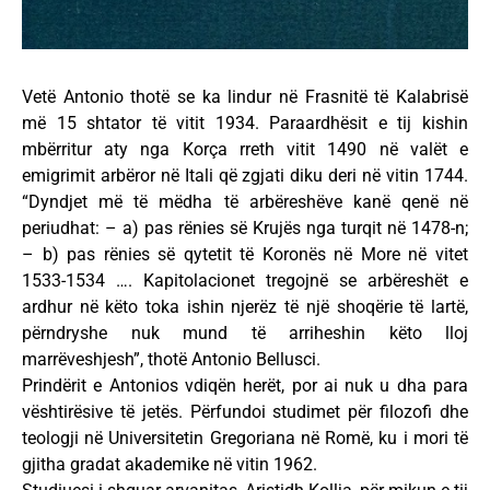
Vetë Antonio thotë se ka lindur në Frasnitë të Kalabrisë
më 15 shtator të vitit 1934. Paraardhësit e tij kishin
mbërritur aty nga Korça rreth vitit 1490 në valët e
emigrimit arbëror në Itali që zgjati diku deri në vitin 1744.
“Dyndjet më të mëdha të arbëreshëve kanë qenë në
periudhat: – a) pas rënies së Krujës nga turqit në 1478-n;
– b) pas rënies së qytetit të Koronës në More në vitet
1533-1534 …. Kapitolacionet tregojnë se arbëreshët e
ardhur në këto toka ishin njerëz të një shoqërie të lartë,
përndryshe nuk mund të arriheshin këto lloj
marrëveshjesh”, thotë Antonio Bellusci.
Prindërit e Antonios vdiqën herët, por ai nuk u dha para
vështirësive të jetës. Përfundoi studimet për filozofi dhe
teologji në Universitetin Gregoriana në Romë, ku i mori të
gjitha gradat akademike në vitin 1962.