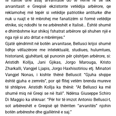
të Italisë dhe asaj arvanitase do të vëmë re se tek
arvanitasit e Greqisë ekzistonte vetëdija arbërore, qe
reklamohej më tepër si vetëdije patriotike antiturke dhe
nuk u ruajt e të mbrohej me fanatizëm si formë vetëdije
etnike, siç ndodhi te ne arbëreshët e Italisë… Është shumë
e dhimbshme kur shikoj fshatrat arbërore që shuhen një e
nga një si ato dritat e mbrëmjes.”
Gjatë qëndrimit në botën arvanitase, Bellusci krijoi shumë
lidhje vëllazërore me intelektualë, studiues, hulumtues,
historianë, gjuhëtarë, që punonin për çështjen arbërore, si:
Aristidh Kollja, Jani Gjikas, Jorgo Marouga, Kristo
Zharkalli, Vangjel Ljapis, Jorgo Haxhisotiriou etj. Minatori
Vangjel Nonas, i kishte thënë Belluscit “Gjuha shqipe
është gjuha e zemrës”, por që flitej vetëm brenda mureve
të shtëpive. Aristidh Kollja ka thënë: “At Bellusci ka më
shumë miq në Greqi se në Itali”. Ndërsa Giuseppe Schiro
Di Maggio ka shkruar: “Për hir të imzot Antonio Bellusci-t,
sot arbëreshët e Greqisë që thërriten “arvanitës” njohin
botën arbëreshe dhe gjallërinë e saj.”