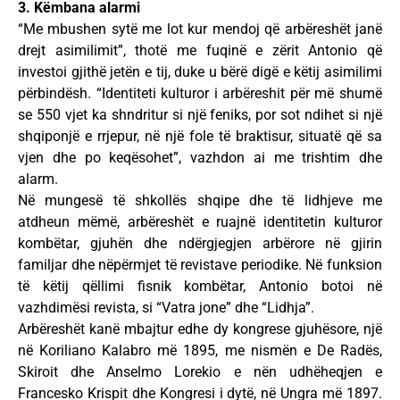
3. Këmbana alarmi
“Me mbushen sytë me lot kur mendoj që arbëreshët janë
drejt asimilimit”, thotë me fuqinë e zërit Antonio që
investoi gjithë jetën e tij, duke u bërë digë e këtij asimilimi
përbindësh. “Identiteti kulturor i arbëreshit për më shumë
se 550 vjet ka shndritur si një feniks, por sot ndihet si një
shqiponjë e rrjepur, në një fole të braktisur, situatë që sa
vjen dhe po keqësohet”, vazhdon ai me trishtim dhe
alarm.
Në mungesë të shkollës shqipe dhe të lidhjeve me
atdheun mëmë, arbëreshët e ruajnë identitetin kulturor
kombëtar, gjuhën dhe ndërgjegjen arbërore në gjirin
familjar dhe nëpërmjet të revistave periodike. Në funksion
të këtij qëllimi fisnik kombëtar, Antonio botoi në
vazhdimësi revista, si “Vatra jone” dhe “Lidhja”.
Arbëreshët kanë mbajtur edhe dy kongrese gjuhësore, një
në Koriliano Kalabro më 1895, me nismën e De Radës,
Skiroit dhe Anselmo Lorekio e nën udhëheqjen e
Francesko Krispit dhe Kongresi i dytë, në Ungra më 1897.