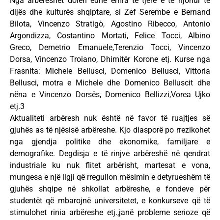
Nga arbëreshët dolën edhe emra të tjerë e të njohur të
dijës dhe kulturës shqiptare, si Zef Serembe e Bernand
Bilota, Vincenzo Stratigò, Agostino Ribecco, Antonio
Argondizza, Costantino Mortati, Felice Tocci, Albino
Greco, Demetrio Emanuele,Terenzio Tocci, Vincenzo
Dorsa, Vincenzo Troiano, Dhimitër Korone etj. Kurse nga
Frasnita: Michele Bellusci, Domenico Bellusci, Vittoria
Bellusci, motra e Michele dhe Domenico Belluscit dhe
nëna e Vincenzo Dorsës, Domenico Bellizzi,Vorea Ujko
etj.3
Aktualiteti arbëresh nuk është në favor të ruajtjes së
gjuhës as të njësisë arbëreshe. Kjo diasporë po rrezikohet
nga gjendja politike dhe ekonomike, familjare e
demografike. Degdisja e të rinjve arbëreshë në qendrat
industriale ku nuk flitet arbërisht, martesat e vona,
mungesa e një ligji që rregullon mësimin e detyrueshëm të
gjuhës shqipe në shkollat arbëreshe, e fondeve për
studentët që mbarojnë universitetet, e konkurseve që të
stimulohet rinia arbëreshe etj.,janë probleme serioze që