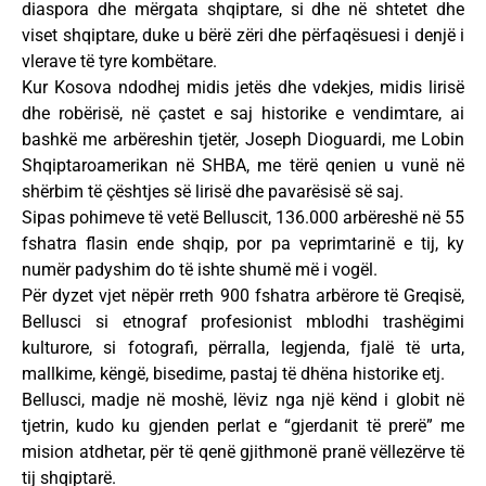
diaspora dhe mërgata shqiptare, si dhe në shtetet dhe
viset shqiptare, duke u bërë zëri dhe përfaqësuesi i denjë i
vlerave të tyre kombëtare.
Kur Kosova ndodhej midis jetës dhe vdekjes, midis lirisë
dhe robërisë, në çastet e saj historike e vendimtare, ai
bashkë me arbëreshin tjetër, Joseph Dioguardi, me Lobin
Shqiptaroamerikan në SHBA, me tërë qenien u vunë në
shërbim të çështjes së lirisë dhe pavarësisë së saj.
Sipas pohimeve të vetë Belluscit, 136.000 arbëreshë në 55
fshatra flasin ende shqip, por pa veprimtarinë e tij, ky
numër padyshim do të ishte shumë më i vogël.
Për dyzet vjet nëpër rreth 900 fshatra arbërore të Greqisë,
Bellusci si etnograf profesionist mblodhi trashëgimi
kulturore, si fotografi, përralla, legjenda, fjalë të urta,
mallkime, këngë, bisedime, pastaj të dhëna historike etj.
Bellusci, madje në moshë, lëviz nga një kënd i globit në
tjetrin, kudo ku gjenden perlat e “gjerdanit të prerë” me
mision atdhetar, për të qenë gjithmonë pranë vëllezërve të
tij shqiptarë.