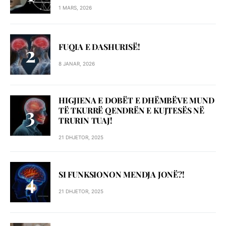
1 MARS, 2026
FUQIA E DASHURISË!
8 JANAR, 2026
HIGJIENA E DOBËT E DHËMBËVE MUND
TË TKURRË QENDRËN E KUJTESËS NË
TRURIN TUAJ!
21 DHJETOR, 2025
SI FUNKSIONON MENDJA JONË?!
21 DHJETOR, 2025