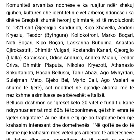
Komuniteti arvanitas ndonëse e ka ruajtur ndër shekuj
gjuhën, kulturën dhe identitetin e vet arbëror, ndonëse i ka
dhënë Greqisë shumë heronj çlirimtarë, si të revolucionit
të 1821-shit (Gjeorgjio Kundurioti, Kiço Xhavella, Andoni
Kryeziu, Teodor (Bythgura) Kollokotroni, Marko Boçari,
Noti Boçari, Kiço Boçari, Laskarina Bubulina, Anastas
Gjirokastriti, Dhimitir Vulgari, Kostandin Kanari, Gjeorgjio
(Llalla) Karaiskaqi, Odise Andruco, Andrea Miauli, Teodor
Griva, Dhimitir Plaputa, Nikolao Kryezoti, Athanasio
Shkurtanioti, Hasan Bellusci, Tahir Abazi, Ago Myhyrdari,
Sulejman Meto, Gjeko Bei, Myrto Cali, Ago Vasiari e
shumë të tjerë), sot ndodhet në gjendje akoma më të
rrezikshme asimiluese se arbëreshët e Italisë.
Bellusci dëshmon se “grekët këto 20 vitet e fundit u kanë
ndryshuar emrat mbi 60% të toponimeve, që ishin emra të
vjetër shqiptarë.” Ai në librin e tij që po trajtojmë bën një
krahasim interesant dhe domethënës: “Në qoftë se do të
bëjmë një krahasim mes vetëdijes arbërore të arbëreshëve