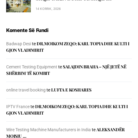
14 KORRIK, 2026
Komente Së Fundi
DR.MOIKOM ZEQO: KARL TOPIA DHE KULTI I
Badwap Desi
te
GJON VLADIMIRIT
SALAJDIN BRAHA – NJЁ JETЁ NЁ
Cement Testing Equipment
te
SHЁRBIM TЁ KOMBIT
LUFTA E KOSHARES
online travel booking
te
DR.MOIKOM ZEQO: KARL TOPIA DHE KULTI I
IPTV France
te
GJON VLADIMIRIT
ALEKSANDËR
Wire Testing Machine Manufacturers in India
te
MOISIU …