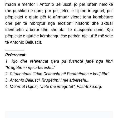
madh e meritor i Antonio Belluscit, jo për luftën heroike
me pushkë në dorë, por për jetën e tij me integritet, për
përpjekjet e gjata për të afirmuar vlerat tona kombëtare
dhe për të mbrojtur nga erozioni historik dhe aktual
identitetin arbëror dhe shqiptar të diasporës sonë. Kjo
përpjekje e gjatë e këmbëngulëse përbën një luftë më vete
të Antonio Belluscit.
__________
Referencat:
1. Kjo dhe referencat tjera pa fusnotë janë nga libri
“Rrugëtimi i një arbëreshi…”
2. Cituar sipas Ilirian Celibashi në Parathënien e këtij libri.
3. Antonio Bellusci, Rrugëtimi i një arbëreshi…
4. Mehmet Hajrizi, “Jetë me integritet”, Pashtriku.org.