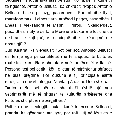
Studiuesi i shquar arvanitas, Aristidh Kollja, për mikun e tij
të ngushtë, Antonio Bellusci, ka shkruar: “Papas Antonio
Bellusci, helen, pellazg, pasardhës i Kadmit dhe Ilyrit,
maratonomaku i etnosit arb, arbërori i paqes, pasardhësi i
Eneas, i Aleksandrit të Madh, i Pirros, i Skënderbeut,
pasardhësi i atyre që lanë Morenë e bukur me lot dhe që
deri sot e kujtojnë, e mendojnë dhe i këndojnë me
nostalgji”.2
Jup Kastrati ka vlerësuar: “Sot për sot, Antonio Bellusci
është një nga personalitetet më të shquara të kulturës
materiale kombëtare shqiptare ndër arbëreshët e Italisë.
Personaliteti poliedrik i këtij dijetari të mirënjohur shfaqet
në disa drejtime. Por dukuria e tij principale është
etnografia dhe etnologjia. Ndërkaq Anastas Dodi shkruan:
“Antonio Bellusci për ne shqiptarët është një nga
veprimtarët më të shquar të kulturës arbëreshe dhe
kulturës shqiptare në përgjithësi.”
Politika dhe ideologjitë nuk i kanë interesuar Belluscit,
prandaj ka qëndruar larg tyre, por roli i tij në lëvizjen e