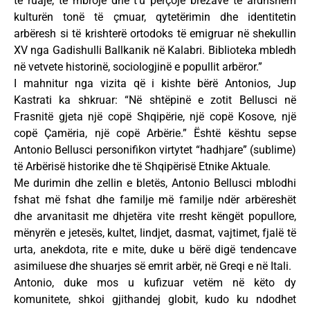
të ruajë, të mbrojë dhe t’u përçojë brezave të ardhshëm
kulturën tonë të çmuar, qytetërimin dhe identitetin
arbëresh si të krishterë ortodoks të emigruar në shekullin
XV nga Gadishulli Ballkanik në Kalabri. Biblioteka mbledh
në vetvete historinë, sociologjinë e popullit arbëror.”
I mahnitur nga vizita që i kishte bërë Antonios, Jup
Kastrati ka shkruar: “Në shtëpinë e zotit Bellusci në
Frasnitë gjeta një copë Shqipërie, një copë Kosove, një
copë Çamëria, një copë Arbërie.” Është kështu sepse
Antonio Bellusci personifikon virtytet “hadhjare” (sublime)
të Arbërisë historike dhe të Shqipërisë Etnike Aktuale.
Me durimin dhe zellin e bletës, Antonio Bellusci mblodhi
fshat më fshat dhe familje më familje ndër arbëreshët
dhe arvanitasit me dhjetëra vite rresht këngët popullore,
mënyrën e jetesës, kultet, lindjet, dasmat, vajtimet, fjalë të
urta, anekdota, rite e mite, duke u bërë digë tendencave
asimiluese dhe shuarjes së emrit arbër, në Greqi e në Itali.
Antonio, duke mos u kufizuar vetëm në këto dy
komunitete, shkoi gjithandej globit, kudo ku ndodhet