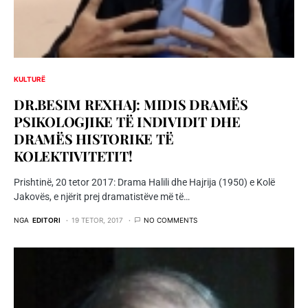
KULTURË
DR.BESIM REXHAJ: MIDIS DRAMËS
PSIKOLOGJIKE TË INDIVIDIT DHE
DRAMËS HISTORIKE TË
KOLEKTIVITETIT!
Prishtinë, 20 tetor 2017: Drama Halili dhe Hajrija (1950) e Kolë
Jakovës, e njërit prej dramatistëve më të…
NGA
EDITORI
19 TETOR, 2017
NO COMMENTS