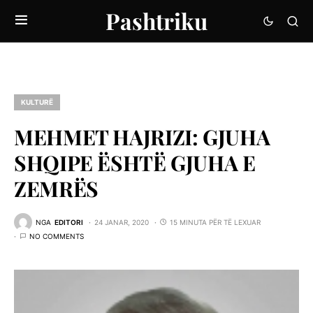
Pashtriku
KULTURË
MEHMET HAJRIZI: GJUHA
SHQIPE ËSHTË GJUHA E
ZEMRËS
NGA
EDITORI
24 JANAR, 2020
15 MINUTA PËR TË LEXUAR
NO COMMENTS