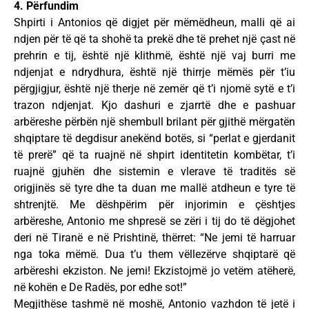
4. Përfundim
Shpirti i Antonios që digjet për mëmëdheun, malli që ai
ndjen për të që ta shohë ta prekë dhe të prehet një çast në
prehrin e tij, është një klithmë, është një vaj burri me
ndjenjat e ndrydhura, është një thirrje mëmës për t’iu
përgjigjur, është një therje në zemër që t’i njomë sytë e t’i
trazon ndjenjat. Kjo dashuri e zjarrtë dhe e pashuar
arbëreshe përbën një shembull brilant për gjithë mërgatën
shqiptare të degdisur anekënd botës, si “perlat e gjerdanit
të prerë” që ta ruajnë në shpirt identitetin kombëtar, t’i
ruajnë gjuhën dhe sistemin e vlerave të traditës së
origjinës së tyre dhe ta duan me mallë atdheun e tyre të
shtrenjtë. Me dëshpërim për injorimin e çështjes
arbëreshe, Antonio me shpresë se zëri i tij do të dëgjohet
deri në Tiranë e në Prishtinë, thërret: “Ne jemi të harruar
nga toka mëmë. Dua t’u them vëllezërve shqiptarë që
arbëreshi ekziston. Ne jemi! Ekzistojmë jo vetëm atëherë,
në kohën e De Radës, por edhe sot!”
Megjithëse tashmë në moshë, Antonio vazhdon të jetë i