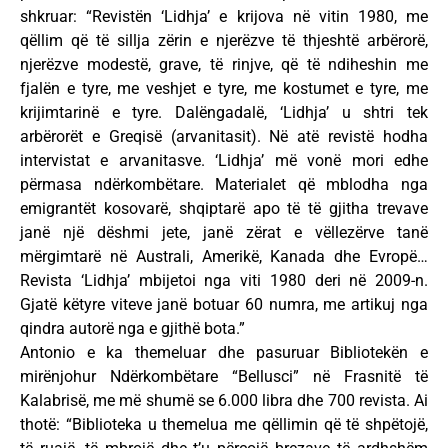
shkruar: “Revistën ‘Lidhja’ e krijova në vitin 1980, me
qëllim që të sillja zërin e njerëzve të thjeshtë arbërorë,
njerëzve modestë, grave, të rinjve, që të ndiheshin me
fjalën e tyre, me veshjet e tyre, me kostumet e tyre, me
krijimtarinë e tyre. Dalëngadalë, ‘Lidhja’ u shtri tek
arbërorët e Greqisë (arvanitasit). Në atë revistë hodha
intervistat e arvanitasve. ‘Lidhja’ më vonë mori edhe
përmasa ndërkombëtare. Materialet që mblodha nga
emigrantët kosovarë, shqiptarë apo të të gjitha trevave
janë një dëshmi jete, janë zërat e vëllezërve tanë
mërgimtarë në Australi, Amerikë, Kanada dhe Evropë…
Revista ‘Lidhja’ mbijetoi nga viti 1980 deri në 2009-n.
Gjatë këtyre viteve janë botuar 60 numra, me artikuj nga
qindra autorë nga e gjithë bota.”
Antonio e ka themeluar dhe pasuruar Bibliotekën e
mirënjohur Ndërkombëtare “Bellusci” në Frasnitë të
Kalabrisë, me më shumë se 6.000 libra dhe 700 revista. Ai
thotë: “Biblioteka u themelua me qëllimin që të shpëtojë,