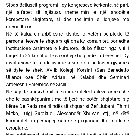
Sipas Belluscit programi i dy kongreseve kërkonte, së pari,
një alfabet të njësuar, themelimin e një shoqërie
kombëtare shqiptare, si dhe thellimin e lidhjeve me
mëmëdheun.
Në të kaluarën arbëreshe kishte, jo vetëm përpjekje të
personaliteteve të shquara që dha ky komunitet, por edhe
institucione arsimore e kulturore, duke filluar nga viti i
largët 1736 kur filloi të shkruhej shqip ndër arbëreshët. Dy
institucione të rëndësishme arsimore i përkasin gjysmës
së dytë të shek. XVIII: Kolegji Korsini (San Benedetto
Ullano) ose Shën Adriani në Kalabri dhe Seminari
Arbëresh i Palermos në Sicili.
Në saje të angazhimit të shumë intelektualëve arbëreshë
dhe të bashkëpunimit me të tjerë në botën shqiptare, siç
bënte De Rada me rilindës të shquar si Zef Jubani, Thimi
Mitko, Luigj Gurakuqi, Aleksandër Xhuvani etj., në këtë
komunitet po përhapej kulturë e përparuar dhe moderne
evropiane.