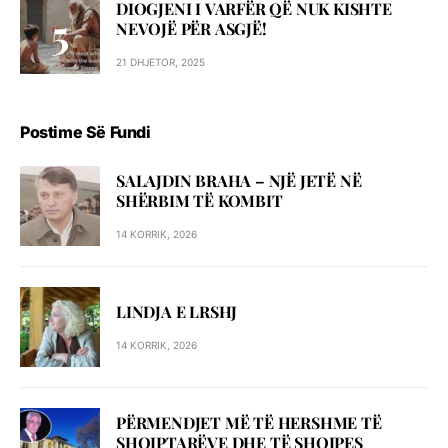
DIOGJENI I VARFËR QË NUK KISHTE
NEVOJË PËR ASGJË!
21 DHJETOR, 2025
Postime Së Fundi
SALAJDIN BRAHA – NJЁ JETЁ NЁ
SHЁRBIM TЁ KOMBIT
14 KORRIK, 2026
LINDJA E LRSHJ
14 KORRIK, 2026
PËRMENDJET MË TË HERSHME TË
SHQIPTARËVE DHE TË SHQIPES