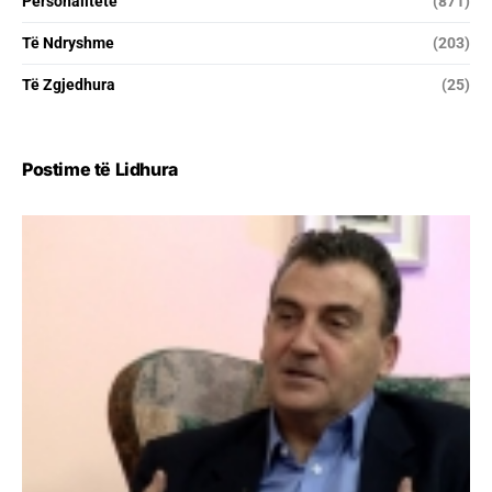
Personalitete
(871)
Të Ndryshme
(203)
Të Zgjedhura
(25)
Postime të Lidhura