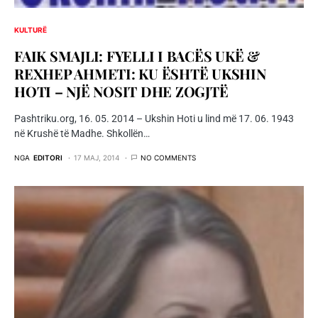
KULTURË
FAIK SMAJLI: FYELLI I BACËS UKË &
REXHEP AHMETI: KU ËSHTË UKSHIN
HOTI – NJË NOSIT DHE ZOGJTË
Pashtriku.org, 16. 05. 2014 – Ukshin Hoti u lind më 17. 06. 1943
në Krushë të Madhe. Shkollën…
NGA
EDITORI
17 MAJ, 2014
NO COMMENTS