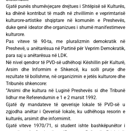
Gjatë punës shumëvjeçare drejtues i Shtëpisë së Kulturës,
ka dhënë kontribut të madh në zhvillimin e veprimtarisë
kulturore-artistike shqiptare në komunën e Preshevës,
duke qenë ideator dhe organizues i shumë manifestimeve
kulturore.
Pas viteve të 90-ta, me pluralizmin demokratik në
Preshevë, u anëtarësua në Partinë për Veprim Demokratik,
para saj u anëtarësua në LDK.
Në nivel qendror të PVD-së udhëhoqi Këshillin për Kulturë,
Arsim dhe Informim e Shkencë, ku solli prurje dhe
rezultate të bollshme, në organizimin e jetës kulturore dhe
Tribunës shkencore:
”Arsimi dhe kultura në Luginë Preshevës si dhe Tribunë
lidhur me Referendumin e 1 e 2 marsit 1992.
Gjatë dy mandateve të qeverisje lokale të PVD-së u
zgjodha anëtar i Qeverisë lokale, ku udhëhoqa resorin e
kulturës, arsimit dhe informimit.
Gjatë viteve 1970/71, si student ishte bashkëpunëtor i