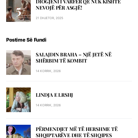
DIOGJENI I VARFËR QË NUK KISHTE
NEVOJË PËR ASGJË!
21 DHJETOR, 2025
Postime Së Fundi
SALAJDIN BRAHA – NJЁ JETЁ NЁ
SHЁRBIM TЁ KOMBIT
14 KORRIK, 2026
LINDJA E LRSHJ
14 KORRIK, 2026
PËRMENDJET MË TË HERSHME TË
SHQIPTARËVE DHE TË SHQIPES