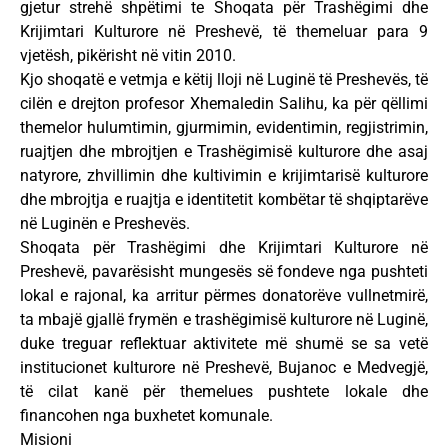
gjetur strehë shpëtimi te Shoqata për Trashëgimi dhe
Krijimtari Kulturore në Preshevë, të themeluar para 9
vjetësh, pikërisht në vitin 2010.
Kjo shoqatë e vetmja e këtij lloji në Luginë të Preshevës, të
cilën e drejton profesor Xhemaledin Salihu, ka për qëllimi
themelor hulumtimin, gjurmimin, evidentimin, regjistrimin,
ruajtjen dhe mbrojtjen e Trashëgimisë kulturore dhe asaj
natyrore, zhvillimin dhe kultivimin e krijimtarisë kulturore
dhe mbrojtja e ruajtja e identitetit kombëtar të shqiptarëve
në Luginën e Preshevës.
Shoqata për Trashëgimi dhe Krijimtari Kulturore në
Preshevë, pavarësisht mungesës së fondeve nga pushteti
lokal e rajonal, ka arritur përmes donatorëve vullnetmirë,
ta mbajë gjallë frymën e trashëgimisë kulturore në Luginë,
duke treguar reflektuar aktivitete më shumë se sa vetë
institucionet kulturore në Preshevë, Bujanoc e Medvegjë,
të cilat kanë për themelues pushtete lokale dhe
financohen nga buxhetet komunale.
Misioni