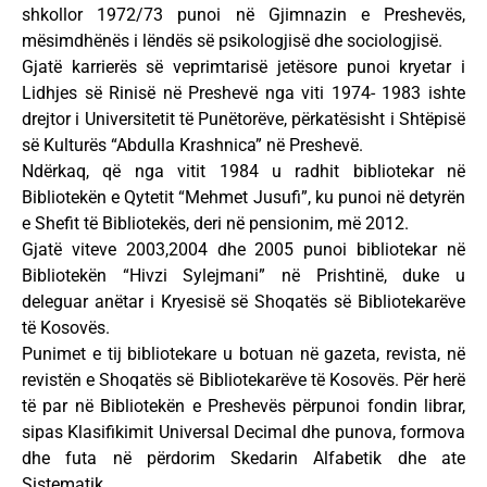
shkollor 1972/73 punoi në Gjimnazin e Preshevës,
mësimdhënës i lëndës së psikologjisë dhe sociologjisë.
Gjatë karrierës së veprimtarisë jetësore punoi kryetar i
Lidhjes së Rinisë në Preshevë nga viti 1974- 1983 ishte
drejtor i Universitetit të Punëtorëve, përkatësisht i Shtëpisë
së Kulturës “Abdulla Krashnica” në Preshevë.
Ndërkaq, që nga vitit 1984 u radhit bibliotekar në
Bibliotekën e Qytetit “Mehmet Jusufi”, ku punoi në detyrën
e Shefit të Bibliotekës, deri në pensionim, më 2012.
Gjatë viteve 2003,2004 dhe 2005 punoi bibliotekar në
Bibliotekën “Hivzi Sylejmani” në Prishtinë, duke u
deleguar anëtar i Kryesisë së Shoqatës së Bibliotekarëve
të Kosovës.
Punimet e tij bibliotekare u botuan në gazeta, revista, në
revistën e Shoqatës së Bibliotekarëve të Kosovës. Për herë
të par në Bibliotekën e Preshevës përpunoi fondin librar,
sipas Klasifikimit Universal Decimal dhe punova, formova
dhe futa në përdorim Skedarin Alfabetik dhe ate
Sistematik.