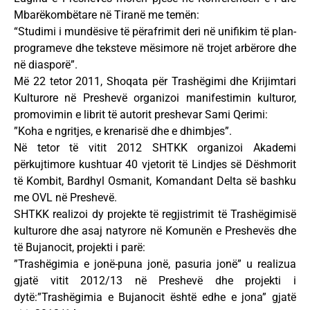
Mbarëkombëtare në Tiranë me temën:
“Studimi i mundësive të përafrimit deri në unifikim të plan-
programeve dhe teksteve mësimore në trojet arbërore dhe
në diasporë”.
Më 22 tetor 2011, Shoqata për Trashëgimi dhe Krijimtari
Kulturore në Preshevë organizoi manifestimin kulturor,
promovimin e librit të autorit preshevar Sami Qerimi:
”Koha e ngritjes, e krenarisë dhe e dhimbjes”.
Në tetor të vitit 2012 SHTKK organizoi Akademi
përkujtimore kushtuar 40 vjetorit të Lindjes së Dëshmorit
të Kombit, Bardhyl Osmanit, Komandant Delta së bashku
me OVL në Preshevë.
SHTKK realizoi dy projekte të regjistrimit të Trashëgimisë
kulturore dhe asaj natyrore në Komunën e Preshevës dhe
të Bujanocit, projekti i parë:
”Trashëgimia e jonë-puna jonë, pasuria jonë” u realizua
gjatë vitit 2012/13 në Preshevë dhe projekti i
dytë:”Trashëgimia e Bujanocit është edhe e jona” gjatë