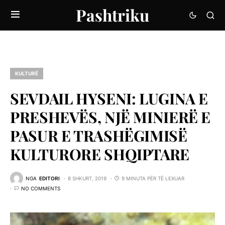
Pashtriku
KULTURË
SEVDAIL HYSENI: LUGINA E
PRESHEVËS, NJË MINIERË E
PASUR E TRASHËGIMISË
KULTURORE SHQIPTARE
NGA
EDITORI
8 SHKURT, 2019
9 MINUTA PËR TË LEXUAR
NO COMMENTS