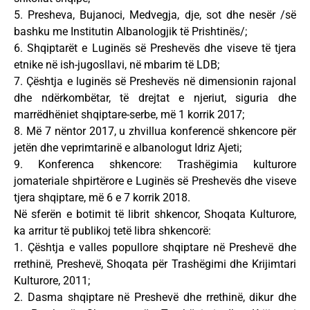
5. Presheva, Bujanoci, Medvegja, dje, sot dhe nesër /së
bashku me Institutin Albanologjik të Prishtinës/;
6. Shqiptarët e Luginës së Preshevës dhe viseve të tjera
etnike në ish-jugosllavi, në mbarim të LDB;
7. Çështja e luginës së Preshevës në dimensionin rajonal
dhe ndërkombëtar, të drejtat e njeriut, siguria dhe
marrëdhëniet shqiptare-serbe, më 1 korrik 2017;
8. Më 7 nëntor 2017, u zhvillua konferencë shkencore për
jetën dhe veprimtarinë e albanologut Idriz Ajeti;
9. Konferenca shkencore: Trashëgimia kulturore
jomateriale shpirtërore e Luginës së Preshevës dhe viseve
tjera shqiptare, më 6 e 7 korrik 2018.
Në sferën e botimit të librit shkencor, Shoqata Kulturore,
ka arritur të publikoj tetë libra shkencorë:
1. Çështja e valles popullore shqiptare në Preshevë dhe
rrethinë, Preshevë, Shoqata për Trashëgimi dhe Krijimtari
Kulturore, 2011;
2. Dasma shqiptare në Preshevë dhe rrethinë, dikur dhe