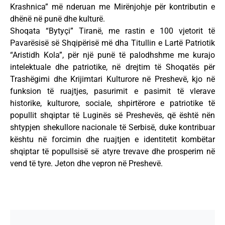
Krashnica” më nderuan me Mirënjohje për kontributin e
dhënë në punë dhe kulturë.
Shoqata “Bytyçi” Tiranë, me rastin e 100 vjetorit të
Pavarësisë së Shqipërisë më dha Titullin e Lartë Patriotik
“Aristidh Kola”, për një punë të palodhshme me kurajo
intelektuale dhe patriotike, në drejtim të Shoqatës për
Trashëgimi dhe Krijimtari Kulturore në Preshevë, kjo në
funksion të ruajtjes, pasurimit e pasimit të vlerave
historike, kulturore, sociale, shpirtërore e patriotike të
popullit shqiptar të Luginës së Preshevës, që është nën
shtypjen shekullore nacionale të Serbisë, duke kontribuar
kështu në forcimin dhe ruajtjen e identitetit kombëtar
shqiptar të popullsisë së atyre trevave dhe prosperim në
vend të tyre. Jeton dhe vepron në Preshevë.