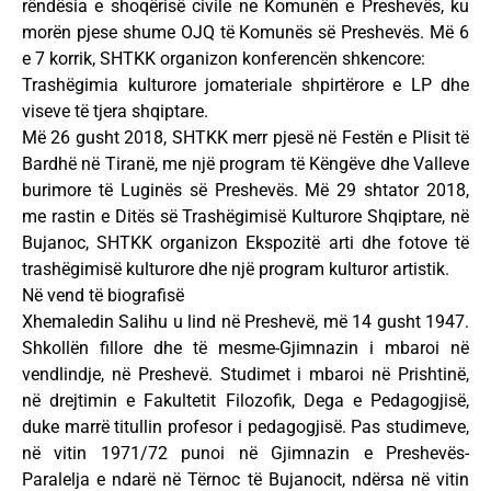
rëndësia e shoqërisë civile ne Komunën e Preshevës, ku
morën pjese shume OJQ të Komunës së Preshevës. Më 6
e 7 korrik, SHTKK organizon konferencën shkencore:
Trashëgimia kulturore jomateriale shpirtërore e LP dhe
viseve të tjera shqiptare.
Më 26 gusht 2018, SHTKK merr pjesë në Festën e Plisit të
Bardhë në Tiranë, me një program të Këngëve dhe Valleve
burimore të Luginës së Preshevës. Më 29 shtator 2018,
me rastin e Ditës së Trashëgimisë Kulturore Shqiptare, në
Bujanoc, SHTKK organizon Ekspozitë arti dhe fotove të
trashëgimisë kulturore dhe një program kulturor artistik.
Në vend të biografisë
Xhemaledin Salihu u lind në Preshevë, më 14 gusht 1947.
Shkollën fillore dhe të mesme-Gjimnazin i mbaroi në
vendlindje, në Preshevë. Studimet i mbaroi në Prishtinë,
në drejtimin e Fakultetit Filozofik, Dega e Pedagogjisë,
duke marrë titullin profesor i pedagogjisë. Pas studimeve,
në vitin 1971/72 punoi në Gjimnazin e Preshevës-
Paralelja e ndarë në Tërnoc të Bujanocit, ndërsa në vitin