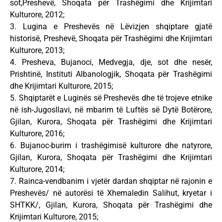
sot,Preshevë, Shoqata për Trashëgimi dhe Krijimtari
Kulturore, 2012;
3. Lugina e Preshevës në Lëvizjen shqiptare gjatë
historisë, Preshevë, Shoqata për Trashëgimi dhe Krijimtari
Kulturore, 2013;
4. Presheva, Bujanoci, Medvegja, dje, sot dhe nesër,
Prishtinë, Instituti Albanologjik, Shoqata për Trashëgimi
dhe Krijimtari Kulturore, 2015;
5. Shqiptarët e Luginës së Preshevës dhe të trojeve etnike
në ish-Jugosllavi, në mbarim të Luftës së Dytë Botërore,
Gjilan, Kurora, Shoqata për Trashëgimi dhe Krijimtari
Kulturore, 2016;
6. Bujanoc-burim i trashëgimisë kulturore dhe natyrore,
Gjilan, Kurora, Shoqata për Trashëgimi dhe Krijimtari
Kulturore, 2014;
7. Rainca-vendbanim i vjetër dardan shqiptar në rajonin e
Preshevës/ në autorësi të Xhemaledin Salihut, kryetar i
SHTKK/, Gjilan, Kurora, Shoqata për Trashëgimi dhe
Krijimtari Kulturore, 2015;