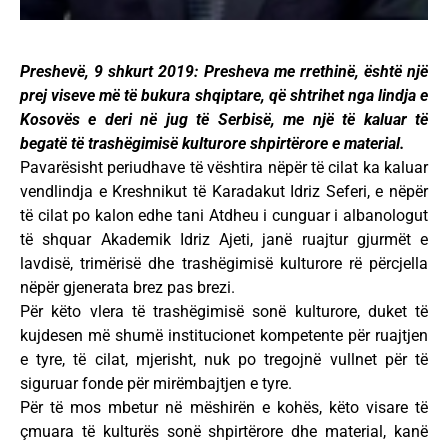
Preshevë, 9 shkurt 2019: Presheva me rrethinë, është një
prej viseve më të bukura shqiptare, që shtrihet nga lindja e
Kosovës e deri në jug të Serbisë, me një të kaluar të
begatë të trashëgimisë kulturore shpirtërore e material.
Pavarësisht periudhave të vështira nëpër të cilat ka kaluar
vendlindja e Kreshnikut të Karadakut Idriz Seferi, e nëpër
të cilat po kalon edhe tani Atdheu i cunguar i albanologut
të shquar Akademik Idriz Ajeti, janë ruajtur gjurmët e
lavdisë, trimërisë dhe trashëgimisë kulturore rë përcjella
nëpër gjenerata brez pas brezi.
Për këto vlera të trashëgimisë sonë kulturore, duket të
kujdesen më shumë institucionet kompetente për ruajtjen
e tyre, të cilat, mjerisht, nuk po tregojnë vullnet për të
siguruar fonde për mirëmbajtjen e tyre.
Për të mos mbetur në mëshirën e kohës, këto visare të
çmuara të kulturës sonë shpirtërore dhe material, kanë