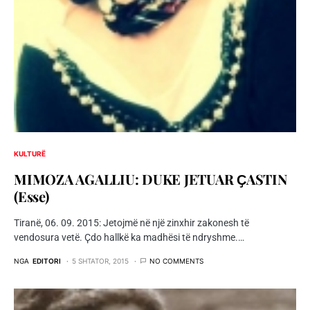
KULTURË
MIMOZA AGALLIU: DUKE JETUAR ҪASTIN
(Esse)
Tiranë, 06. 09. 2015: Jetojmë në një zinxhir zakonesh të
vendosura vetë. Ҫdo hallkë ka madhësi të ndryshme.…
NGA
EDITORI
5 SHTATOR, 2015
NO COMMENTS