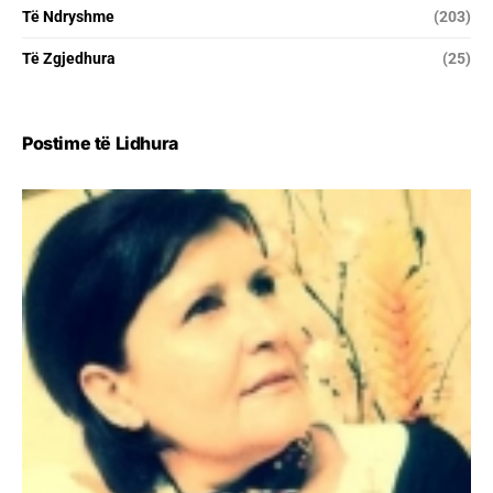
Të Ndryshme
(203)
Të Zgjedhura
(25)
Postime të Lidhura