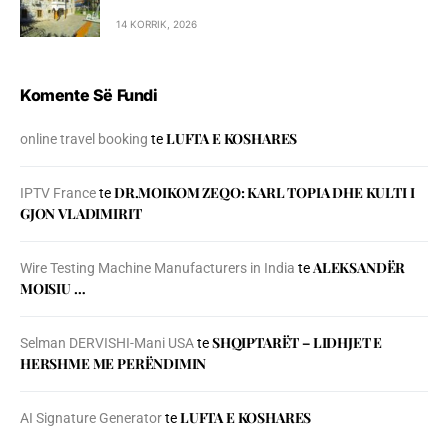
14 KORRIK, 2026
Komente Së Fundi
LUFTA E KOSHARES
online travel booking
te
DR.MOIKOM ZEQO: KARL TOPIA DHE KULTI I
IPTV France
te
GJON VLADIMIRIT
ALEKSANDËR
Wire Testing Machine Manufacturers in India
te
MOISIU …
SHQIPTARËT – LIDHJET E
Selman DERVISHI-Mani USA
te
HERSHME ME PERËNDIMIN
LUFTA E KOSHARES
AI Signature Generator
te