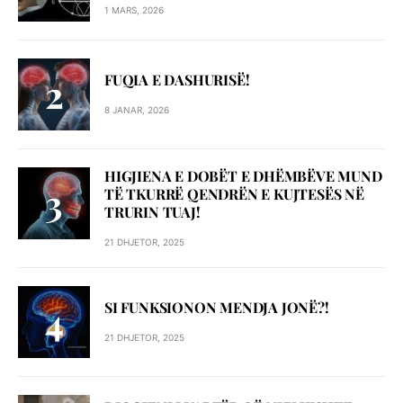
1 MARS, 2026
FUQIA E DASHURISË!
8 JANAR, 2026
HIGJIENA E DOBËT E DHËMBËVE MUND
TË TKURRË QENDRËN E KUJTESËS NË
TRURIN TUAJ!
21 DHJETOR, 2025
SI FUNKSIONON MENDJA JONË?!
21 DHJETOR, 2025