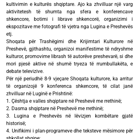
kultivimin e kulturës shqiptare. Ajo ka zhvilluar një varg
aktivitetesh të shumta nga sfera e konferencave
shkencore, botimi i librave shkencorë, organizimi i
ekspozitave me fotografi të vjetra nga Lugina e Preshevës
etj.
Shoqata për Trashëgimi dhe Krijimtari Kulturore në
Preshevë, gjithashtu, organizoi manifestime të ndryshme
kulturor, promovime librash të autorëve preshevarë, si dhe
mori pjesë aktive në shumë tryeza të rrumbullakëta, e
debate televizive.
Për një periudhë 8-9 vjeçare Shoqata kulturore, ka arritur
të organizojë 9 konferenca shkencore, të cilat janë
zhvilluar në Luginë e Prishtinë:
1. Çështja e valles shqiptare në Preshevë me rrethinë;
2. Dasma shqiptare në Preshevë me rrethinë;
3. Lugina e Preshevës në lëvizjen kombëtare gjatë
historisë;
4. Unifikimi i plan-programeve dhe teksteve mësimore për
shkollat shqipe;