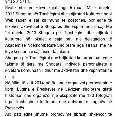
vitit 2013/14.
Realizimi i projekteve zgjati nga 6 muaj. Më 4 dhjetor
2013 Shoqata për Trashëgimi dhe krijimtari Kulturore hapi
Web faqen e saj ku mund të postohen, por edhe të
lexohen aktivitetet e Shoqatës dhe veprimtaria e saj. Më
24 dhjetor 2013 Shoqata për Trashëgimi dhe krijimtari
kulturore, në lokalet e saja priti një delegacion të
Akademisë Ndërkombëtare Shqiptare nga Tirana, me në
krye kryetarin e saj Lisen Bashkurti.
Shoqata për Trashëgimi dhe Krijimtari kulturore pati edhe
takime të tjera me Shoqata, individë, personalitete e
kryetarë komunash lidhur me aktivitetin dhe veprimtarinë
e saj.
Në fillim të vitit 2014, në Bujanoc organizoi promovimin e
librit: Lugina e Preshevës në Lëvizjen shqiptare gjatë
historisë” dhe organizoi një ekspozitë me 120 fotografi
nga Trashëgimia kulturore dhe natyrore e Luginës së
Preshevës.
Ajo pati edhe shumë promovime librash shkencor të