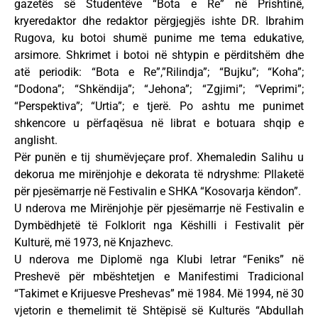
gazetës së Studentëve “Bota e Re” në Prishtinë,
kryeredaktor dhe redaktor përgjegjës ishte DR. Ibrahim
Rugova, ku botoi shumë punime me tema edukative,
arsimore. Shkrimet i botoi në shtypin e përditshëm dhe
atë periodik: “Bota e Re”,”Rilindja”; “Bujku”; “Koha”;
“Dodona”; “Shkëndija”; “Jehona”; “Zgjimi”; “Veprimi”;
“Perspektiva”; “Urtia”; e tjerë. Po ashtu me punimet
shkencore u përfaqësua në librat e botuara shqip e
anglisht.
Për punën e tij shumëvjeçare prof. Xhemaledin Salihu u
dekorua me mirënjohje e dekorata të ndryshme: Pllaketë
për pjesëmarrje në Festivalin e SHKA “Kosovarja këndon”.
U nderova me Mirënjohje për pjesëmarrje në Festivalin e
Dymbëdhjetë të Folklorit nga Këshilli i Festivalit për
Kulturë, më 1973, në Knjazhevc.
U nderova me Diplomë nga Klubi letrar “Feniks” në
Preshevë për mbështetjen e Manifestimi Tradicional
“Takimet e Krijuesve Preshevas” më 1984. Më 1994, në 30
vjetorin e themelimit të Shtëpisë së Kulturës “Abdullah