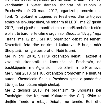
vendbanim i vjetër dardan shqiptar në rajonin e
Preshevës, më 20 mars 2017, organizoi promovimin e
librit: “Shqiptarët e Luginës së Preshevës dhe të trojeve
etnike në ish-Jugosllavi, në mbarim të LDB” , më 27 gusht
2017, mori pjesë në manifestimin mbarëkombëtar festën
e plisit të bardhë, të cilin e organizoi Shoqata “Bytyçi” nga
Tirana, më 12 prill, SHTKK organizon debat, në temën:
Diversiteti feta dhe ndikimi i kulturave të huaja ndër
Shqiptarë, me ligjërues prof.dr. Nebi Islami.
Më 19 prill 2018, SHTKK organizon debat: Faktorët e
zhvillimit ekonomik të komunës së Preshevës, në
bashkëpunim me Agjensionin për Zhvillim në Preshevë.
Më 5 maj 2018, SHTKK organizon promovimin e librit, të
autorit Xhemaledin Salihu: Presheva pjesë e pandarë e
Lëvizjes kombëtare nëpër shekuj.
Më 2 qershor 2018, ne organizim te Shoqatës për
Trashëgimi dhe Krijimtari Kulturore dhe OJQ Kërko te
drejtën Tende u mbajt Debati, me temën: Roli dhe