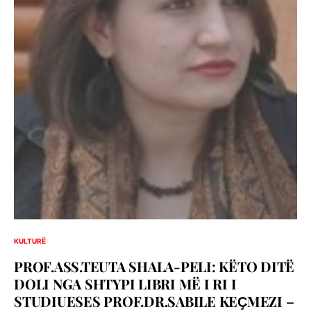
KULTURË
PROF.ASS.TEUTA SHALA-PELI: KËTO DITË
DOLI NGA SHTYPI LIBRI MË I RI I
STUDIUESES PROF.DR.SABILE KEҪMEZI –