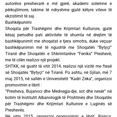
autorëve preshevarë e më gjerë, akademi solemne e
përkujtimore, takime të ndryshme gjatë këtyre viteve të
ekzistimit të saj.
Bashkëpunimi
Shoqata për Trashëgimi dhe Krijimtari Kulturore, gjatë
kësaj periudhe pati aktivitete të shumta në drejtim të
bashkëpunimit me shoqatat e tjera simotra, duke veçuar
bashkëpunimin më të ngushtë me Shoqatën “Bytyçi”
Tiranë dhe Shoqatën e Shkrimtarëve ”Feniks” Preshevë,
me të cilën realizoi një projekt.
SHTKK, në gusht të vitit 2014, realizoi një vizitë me ftesë
së Shoqatës “Bytyçi” në Tiranë. Po ashtu, në Gjilan, më 7
maj 2015, në sallën e Universitetit “Kadri Zeka”, organizoi
promovimin e librit :
“Presheva, Bujanoci dhe Medvegja-dje, sot dhe nesër” në
botim të Institutit Albanologjik të Prishtinës dhe Shoqatës
për Trashëgimi dhe Krijimtari Kulturore e Luginës së
Preshevës.
Në vitin 2015, organizoi promovimin e librit: Rainca,