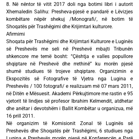
8. Në nëntor të vitit 2017 doli nga botimi libri i autorit
Xhemaledin Salihu: Presheva-pjesë e pandarë e Lëvizjes
kombëtare nëpër shekuj /Monografi/, në botim të
Shoqatës për Trashëgimi dhe Krijimtari kulturore.
Afirmimi
Shoqata për Trashëgimi dhe Krijimtari Kulturore e Luginës
së Preshevës me seli në Preshevë mbajti Tribunën
shkencore me temë bosht: “Çështja e valles popullore
shqiptare në Preshevë dhe rrethinë” ku morën pjesë
shumë studiues të trojeve shqiptare. Organizimin e
Ekspozitës së Fotografive të Vjetra nga Lugina e
Preshevës / 100 fotografi/ e realizuam më 07 mars 2011,
në Ditën e Mësuesit. Akademi Përkujtimore me rastin e 95
vjetorit të lindjes së profesor Ibrahim Kelmendit, atdhetar
dhe anëtar i devotshëm i Ballit Kombëtar u organizua, më
16 prill 2011.
Në organizim të Komisionit Zonal të Luginës së
Preshevës dhe Shoqatës për Trashëgimi, 6 studiues nga
Lugina e Preshevës morën pjesë në Konferencën e Parë