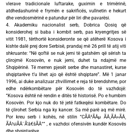
vlerave tradicionale luftarake, guximin e trimërinë,
atdhedashurinë e frymën e sakrificës, vullnetin e hekurt
dhe vendosmërinë e patundur për liri dhe pavarësi.
4. Akademiku nacionalist serb, Dobrica Qosiq që
konsiderohej si baba i kombit serb, pas kryengritjes së
vitit 1981, tërthortë konsideronte se që atëherë Kosova i
kishte dalë prej dore Serbisë, prandaj më 26 prill të atij viti
shkruante: “Në qoftë se nuk jemi të gatshëm që sërish ta
çlirojmë Kosovën, e nuk jemi, duhet ta ndajmë me
Shqipërinë. Të merren pjesët serbe dhe manastiret, kurse
shqiptarëve t’u lihet ajo që është shqiptare”. Më 1 janar
1996, ai duke analizuar zhvillimet e reja të brendshme, por
edhe ndërkombëtare për Kosovën do të vazhdojë:
“Kosova është në rendin e ditës të historisë. Po e humbim
Kosovën. Por kjo nuk do të jetë fatkeqësi kombëtare. Do
të çlirohet Serbia nga ky kancer. Sa më parë aq më mirë.
Por kreu serb i kohës, në stilin “CÃÂ²ÃÂµ ÃÂ¸ÃÂ»ÃÂ¸
ÃÂ½iÃÂ¨Ã‘â€šÃÂ°” , e vazhdoi ofensivën kundër Kosovës
dhe shqiptarëve.