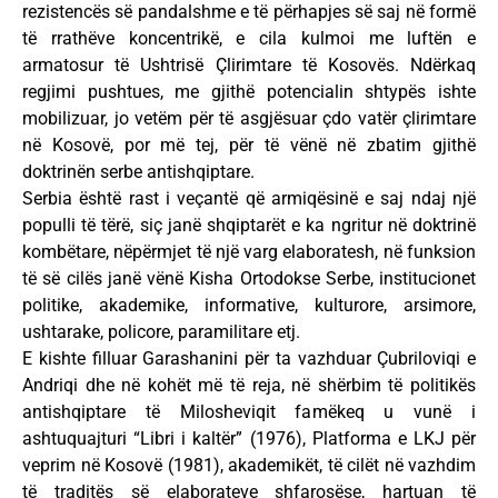
rezistencës së pandalshme e të përhapjes së saj në formë
të rrathëve koncentrikë, e cila kulmoi me luftën e
armatosur të Ushtrisë Çlirimtare të Kosovës. Ndërkaq
regjimi pushtues, me gjithë potencialin shtypës ishte
mobilizuar, jo vetëm për të asgjësuar çdo vatër çlirimtare
në Kosovë, por më tej, për të vënë në zbatim gjithë
doktrinën serbe antishqiptare.
Serbia është rast i veçantë që armiqësinë e saj ndaj një
populli të tërë, siç janë shqiptarët e ka ngritur në doktrinë
kombëtare, nëpërmjet të një varg elaboratesh, në funksion
të së cilës janë vënë Kisha Ortodokse Serbe, institucionet
politike, akademike, informative, kulturore, arsimore,
ushtarake, policore, paramilitare etj.
E kishte filluar Garashanini për ta vazhduar Çubriloviqi e
Andriqi dhe në kohët më të reja, në shërbim të politikës
antishqiptare të Milosheviqit famëkeq u vunë i
ashtuquajturi “Libri i kaltër” (1976), Platforma e LKJ për
veprim në Kosovë (1981), akademikët, të cilët në vazhdim
të traditës së elaborateve shfarosëse, hartuan të