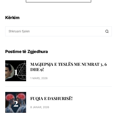
Kërkim
Postime të Zgjedhura
MAGJEPSJA E TESLËS ME NUMRAT 3, 6
DHE 9!
1 MARS, 2026
FUQIA E DASHURISË!
8 JANAR, 2026