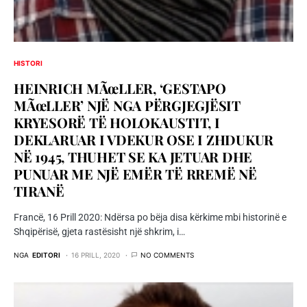
HISTORI
HEINRICH MÃœLLER, ‘GESTAPO
MÃœLLER’ NJË NGA PËRGJEGJËSIT
KRYESORË TË HOLOKAUSTIT, I
DEKLARUAR I VDEKUR OSE I ZHDUKUR
NË 1945, THUHET SE KA JETUAR DHE
PUNUAR ME NJË EMËR TË RREMË NË
TIRANË
Francë, 16 Prill 2020: Ndërsa po bëja disa kërkime mbi historinë e
Shqipërisë, gjeta rastësisht një shkrim, i…
NGA
EDITORI
16 PRILL, 2020
NO COMMENTS