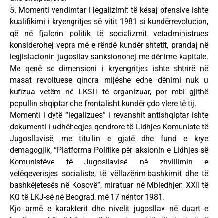
5. Momenti vendimtar i legalizimit të kësaj ofensive ishte
kualifikimi i kryengritjes së vitit 1981 si kundërrevolucion,
që në fjalorin politik të socializmit vetadministrues
konsiderohej vepra më e rëndë kundër shtetit, prandaj në
legjislacionin jugosllav sanksionohej me dënime kapitale.
Me qenë se dimensioni i kryengritjes ishte shtrirë në
masat revoltuese qindra mijëshe edhe dënimi nuk u
kufizua vetëm në LKSH të organizuar, por mbi gjithë
popullin shqiptar dhe frontalisht kundër çdo vlere të tij.
Momenti i dytë “legalizues” i revanshit antishqiptar ishte
dokumenti i udhëheqjes qendrore të Lidhjes Komuniste të
Jugosllavisë, me titullin e gjatë dhe fund e krye
demagogjik, “Platforma Politike për aksionin e Lidhjes së
Komunistëve të Jugosllavisë në zhvillimin e
vetëqeverisjes socialiste, të vëllazërim-bashkimit dhe të
bashkëjetesës në Kosovë”, miratuar në Mbledhjen XXII të
KQ të LKJ-së në Beograd, më 17 nëntor 1981.
Kjo armë e karakterit dhe nivelit jugosllav në duart e