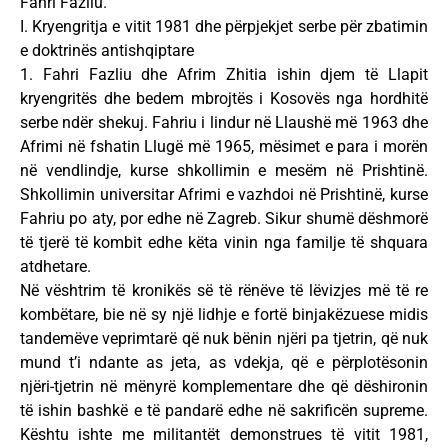
Fahri Fazliu.
I. Kryengritja e vitit 1981 dhe përpjekjet serbe për zbatimin
e doktrinës antishqiptare
1. Fahri Fazliu dhe Afrim Zhitia ishin djem të Llapit
kryengritës dhe bedem mbrojtës i Kosovës nga hordhitë
serbe ndër shekuj. Fahriu i lindur në Llaushë më 1963 dhe
Afrimi në fshatin Llugë më 1965, mësimet e para i morën
në vendlindje, kurse shkollimin e mesëm në Prishtinë.
Shkollimin universitar Afrimi e vazhdoi në Prishtinë, kurse
Fahriu po aty, por edhe në Zagreb. Sikur shumë dëshmorë
të tjerë të kombit edhe këta vinin nga familje të shquara
atdhetare.
Në vështrim të kronikës së të rënëve të lëvizjes më të re
kombëtare, bie në sy një lidhje e fortë binjakëzuese midis
tandemëve veprimtarë që nuk bënin njëri pa tjetrin, që nuk
mund t’i ndante as jeta, as vdekja, që e përplotësonin
njëri-tjetrin në mënyrë komplementare dhe që dëshironin
të ishin bashkë e të pandarë edhe në sakrificën supreme.
Kështu ishte me militantët demonstrues të vitit 1981,