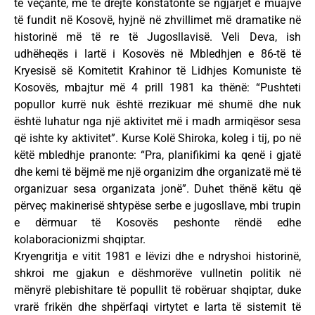
të veçantë, me të drejtë konstatonte se ngjarjet e muajve
të fundit në Kosovë, hyjnë në zhvillimet më dramatike në
historinë më të re të Jugosllavisë. Veli Deva, ish
udhëheqës i lartë i Kosovës në Mbledhjen e 86-të të
Kryesisë së Komitetit Krahinor të Lidhjes Komuniste të
Kosovës, mbajtur më 4 prill 1981 ka thënë: “Pushteti
popullor kurrë nuk është rrezikuar më shumë dhe nuk
është luhatur nga një aktivitet më i madh armiqësor sesa
që ishte ky aktivitet”. Kurse Kolë Shiroka, koleg i tij, po në
këtë mbledhje pranonte: “Pra, planifikimi ka qenë i gjatë
dhe kemi të bëjmë me një organizim dhe organizatë më të
organizuar sesa organizata jonë”. Duhet thënë këtu që
përveç makinerisë shtypëse serbe e jugosllave, mbi trupin
e dërmuar të Kosovës peshonte rëndë edhe
kolaboracionizmi shqiptar.
Kryengritja e vitit 1981 e lëvizi dhe e ndryshoi historinë,
shkroi me gjakun e dëshmorëve vullnetin politik në
mënyrë plebishitare të popullit të robëruar shqiptar, duke
vrarë frikën dhe shpërfaqi virtytet e larta të sistemit të