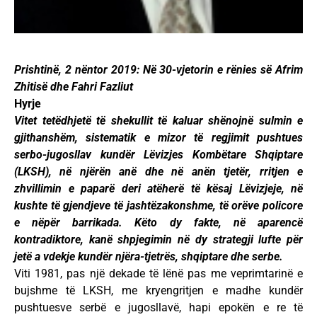
Prishtinë, 2 nëntor 2019: Në 30-vjetorin e rënies së Afrim
Zhitisë dhe Fahri Fazliut
Hyrje
Vitet tetëdhjetë të shekullit të kaluar shënojnë sulmin e
gjithanshëm, sistematik e mizor të regjimit pushtues
serbo-jugosllav kundër Lëvizjes Kombëtare Shqiptare
(LKSH), në njërën anë dhe në anën tjetër, rritjen e
zhvillimin e paparë deri atëherë të kësaj Lëvizjeje, në
kushte të gjendjeve të jashtëzakonshme, të orëve policore
e nëpër barrikada. Këto dy fakte, në aparencë
kontradiktore, kanë shpjegimin në dy strategji lufte për
jetë a vdekje kundër njëra-tjetrës, shqiptare dhe serbe.
Viti 1981, pas një dekade të lënë pas me veprimtarinë e
bujshme të LKSH, me kryengritjen e madhe kundër
pushtuesve serbë e jugosllavë, hapi epokën e re të