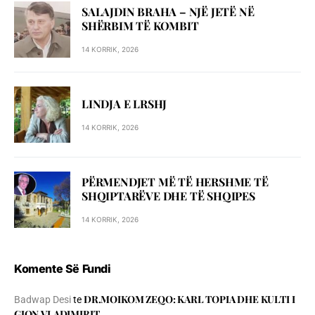
SALAJDIN BRAHA – NJЁ JETЁ NЁ
SHЁRBIM TЁ KOMBIT
14 KORRIK, 2026
LINDJA E LRSHJ
14 KORRIK, 2026
PËRMENDJET MË TË HERSHME TË
SHQIPTARËVE DHE TË SHQIPES
14 KORRIK, 2026
Komente Së Fundi
DR.MOIKOM ZEQO: KARL TOPIA DHE KULTI I
Badwap Desi
te
GJON VLADIMIRIT