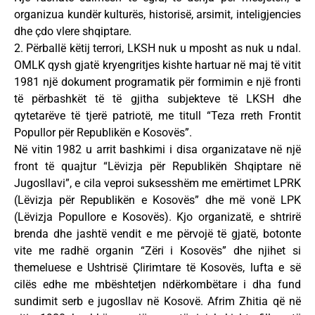
organizua kundër kulturës, historisë, arsimit, inteligjencies
dhe çdo vlere shqiptare.
2. Përballë këtij terrori, LKSH nuk u mposht as nuk u ndal.
OMLK qysh gjatë kryengritjes kishte hartuar në maj të vitit
1981 një dokument programatik për formimin e një fronti
të përbashkët të të gjitha subjekteve të LKSH dhe
qytetarëve të tjerë patriotë, me titull “Teza rreth Frontit
Popullor për Republikën e Kosovës”.
Në vitin 1982 u arrit bashkimi i disa organizatave në një
front të quajtur “Lëvizja për Republikën Shqiptare në
Jugosllavi”, e cila veproi suksesshëm me emërtimet LPRK
(Lëvizja për Republikën e Kosovës” dhe më vonë LPK
(Lëvizja Popullore e Kosovës). Kjo organizatë, e shtrirë
brenda dhe jashtë vendit e me përvojë të gjatë, botonte
vite me radhë organin “Zëri i Kosovës” dhe njihet si
themeluese e Ushtrisë Çlirimtare të Kosovës, lufta e së
cilës edhe me mbështetjen ndërkombëtare i dha fund
sundimit serb e jugosllav në Kosovë. Afrim Zhitia që në