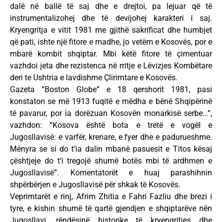
dalë në ballë të saj dhe e drejtoi, pa lejuar që të
instrumentalizohej dhe të devijohej karakteri i saj.
Kryengritja e vitit 1981 me gjithë sakrificat dhe humbjet
që pati, ishte një fitore e madhe, jo vetëm e Kosovës, por e
mbarë kombit shqiptar. Mbi këtë fitore të çimentuar
vazhdoi jeta dhe rezistenca në rritje e Lëvizjes Kombëtare
deri te Ushtria e lavdishme Çlirimtare e Kosovës.
Gazeta “Boston Globe” e 18 qershorit 1981, pasi
konstaton se më 1913 fuqitë e mëdha e bënë Shqipërinë
të pavarur, por ia dorëzuan Kosovën monarkisë serbe…”,
vazhdon: “Kosova është bota e tretë e vogël e
Jugosllavisë: e varfër, krenare, e fyer dhe e padurueshme.
Mënyra se si do t’ia dalin mbanë pasuesit e Titos kësaj
çështjeje do t‘i tregojë shumë botës mbi të ardhmen e
Jugosllavisë”. Komentatorët e huaj parashihnin
shpërbërjen e Jugosllavisë për shkak të Kosovës.
Veprimtarët e rinj, Afrim Zhitia e Fahri Fazliu dhe brezi i
tyre, e kishin shumë të qartë gjendjen e shqiptarëve nën
Jugosllavi, rëndësinë historike të kryengritjes dhe