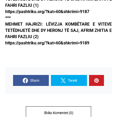
FAHRI FAZLIU (1)
https://pashtriku.org/?kat=60&shkrimi=9187
***
MEHMET HAJRIZI: LËVIZJA KOMBËTARE E VITEVE
TETËDHJETË DHE DY HERONJ TË SAJ, AFRIM ZHITIA E
FAHRI FAZLIU (2)
https://pashtriku.org/?kat=60&shkrimi=9189
Share
Tweet
Shiko Komentet (0)