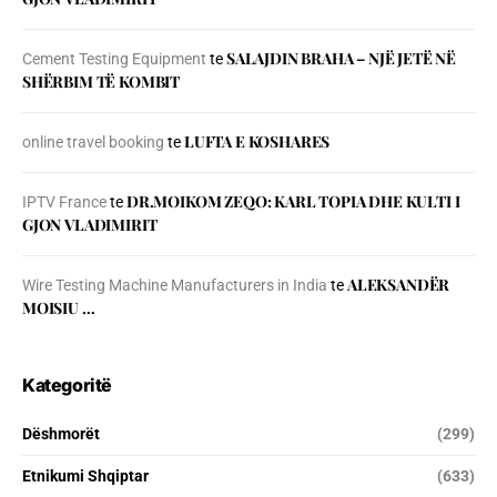
SALAJDIN BRAHA – NJЁ JETЁ NЁ
Cement Testing Equipment
te
SHЁRBIM TЁ KOMBIT
LUFTA E KOSHARES
online travel booking
te
DR.MOIKOM ZEQO: KARL TOPIA DHE KULTI I
IPTV France
te
GJON VLADIMIRIT
ALEKSANDËR
Wire Testing Machine Manufacturers in India
te
MOISIU …
Kategoritë
Dëshmorët
(299)
Etnikumi Shqiptar
(633)