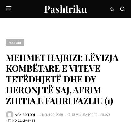
Pashtriku
HISTORI
MEHMET HAJRIZI: LËVIZJA
KOMBËTARE E VITEVE
TETËDHJETË DHE DY
HERONJ TË SAJ, AFRIM
ZHITIA E FAHRI FAZLIU (1)
NGA
EDITORI
2 NËNTOR, 2019
13 MINUTA PËR TË LEXUAR
NO COMMENTS