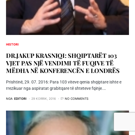
HISTORI
DR.JAKUP KRASNIQI: SHQIPTARËT 103
VJET PAS NJË VENDIMI TË FUQIVE TË
MËDHA NË KONFERENCËN E LONDRËS
Prishtinë, 29. 07. 2016: Para 103 viteve qenia shqiptare ishte e
rrezikuar nga aspiratat grabitqare të shteteve fqinje.…
NGA
EDITORI
29 KORRIK, 2016
NO COMMENTS