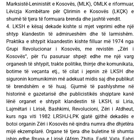
Marksistë-Leninistët e Kosovës, (MLK), OMLK e riformuar,
Lëvizja Kombëtare për Çlirimin e Kosovës (LKÇK) e
shumë të tjera të formuara brenda dhe jashtë vendit.
4. LKSH e kësaj dekade kishte si mjet veprimi edhe një
shtyp klandestin të admirueshëm dhe të larmishëm.
Praktika e shtypit klaandestin kishte filluar më 1974 nga
Grupi Revolucionar i Kosovës, me revistën „Zëri i
Kosovës“, për t’u pasuruar shpejt edhe me një varg
organesh të shtypit, trakte politike, thirrje dhe komunikata,
botime të veçanta etj., të cilat i jepnin zë LKSH dhe
siguronin komunikimin më adekuat midis saj dhe publikut
të brendshëm e të huaj. Gjurmë të pashlyshme në
historinë e gazetarisë dhe publicistikës shqiptare kanë
lënë organet e shtypit klandestin të LKSH, si Liria,
Lajmëtari i Lirisë, Bashkimi, Revolucioni, Zëri i Atdheut,
kurs nga viti 1982 LRSHJ-LPK gjatë gjithë dekadës e
botoi organin Zëri i Kosovës në qindra numra dhe dhjetëra
mijë ekzemplarë. Organe të tjera dhe buletine të shumta
ishin edhe Rruga e Lirisë (Afrim Zhitia, Fadil Vata, Fahri