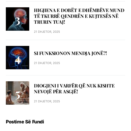
HIGJIENA E DOBËT E DHËMBËVE MUND
TË TKURRË QENDRËN E KUJTESËS NË
TRURIN TUAJ!
21 DHJETOR, 2025
SI FUNKSIONON MENDJA JONË?!
21 DHJETOR, 2025
DIOGJENI I VARFËR QË NUK KISHTE
NEVOJË PËR ASGJË!
21 DHJETOR, 2025
Postime Së Fundi