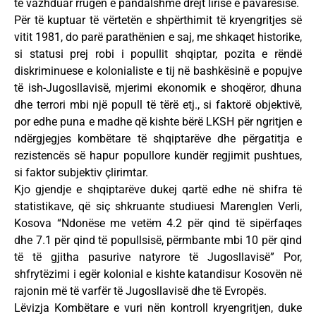
të vazhduar rrugën e pandalshme drejt lirisë e pavarësisë.
Për të kuptuar të vërtetën e shpërthimit të kryengritjes së
vitit 1981, do parë parathënien e saj, me shkaqet historike,
si statusi prej robi i popullit shqiptar, pozita e rëndë
diskriminuese e kolonialiste e tij në bashkësinë e popujve
të ish-Jugosllavisë, mjerimi ekonomik e shoqëror, dhuna
dhe terrori mbi një popull të tërë etj., si faktorë objektivë,
por edhe puna e madhe që kishte bërë LKSH për ngritjen e
ndërgjegjes kombëtare të shqiptarëve dhe përgatitja e
rezistencës së hapur popullore kundër regjimit pushtues,
si faktor subjektiv çlirimtar.
Kjo gjendje e shqiptarëve dukej qartë edhe në shifra të
statistikave, që siç shkruante studiuesi Marenglen Verli,
Kosova “Ndonëse me vetëm 4.2 për qind të sipërfaqes
dhe 7.1 për qind të popullsisë, përmbante mbi 10 për qind
të të gjitha pasurive natyrore të Jugosllavisë” Por,
shfrytëzimi i egër kolonial e kishte katandisur Kosovën në
rajonin më të varfër të Jugosllavisë dhe të Evropës.
Lëvizja Kombëtare e vuri nën kontroll kryengritjen, duke