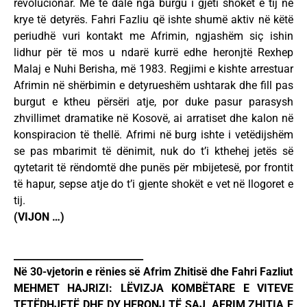
revolucionar. Me të dalë nga burgu i gjeti shokët e tij në
krye të detyrës. Fahri Fazliu që ishte shumë aktiv në këtë
periudhë vuri kontakt me Afrimin, ngjashëm siç ishin
lidhur për të mos u ndarë kurrë edhe heronjtë Rexhep
Malaj e Nuhi Berisha, më 1983. Regjimi e kishte arrestuar
Afrimin në shërbimin e detyrueshëm ushtarak dhe fill pas
burgut e ktheu përsëri atje, por duke pasur parasysh
zhvillimet dramatike në Kosovë, ai arratiset dhe kalon në
konspiracion të thellë. Afrimi në burg ishte i vetëdijshëm
se pas mbarimit të dënimit, nuk do t’i kthehej jetës së
qytetarit të rëndomtë dhe punës për mbijetesë, por frontit
të hapur, sepse atje do t’i gjente shokët e vet në llogoret e
tij.
(VIJON …)
___________________________
Në 30-vjetorin e rënies së Afrim Zhitisë dhe Fahri Fazliut
MEHMET HAJRIZI: LËVIZJA KOMBËTARE E VITEVE
TETËDHJETË DHE DY HERONJ TË SAJ, AFRIM ZHITIA E