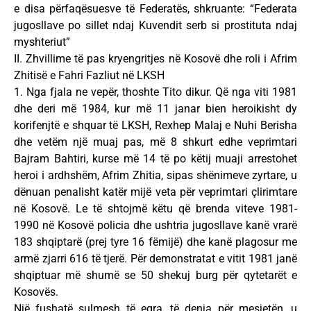
e disa përfaqësuesve të Federatës, shkruante: “Federata
jugosllave po sillet ndaj Kuvendit serb si prostituta ndaj
myshteriut”
II. Zhvillime të pas kryengritjes në Kosovë dhe roli i Afrim
Zhitisë e Fahri Fazliut në LKSH
1. Nga fjala ne vepër, thoshte Tito dikur. Që nga viti 1981
dhe deri më 1984, kur më 11 janar bien heroikisht dy
korifenjtë e shquar të LKSH, Rexhep Malaj e Nuhi Berisha
dhe vetëm një muaj pas, më 8 shkurt edhe veprimtari
Bajram Bahtiri, kurse më 14 të po këtij muaji arrestohet
heroi i ardhshëm, Afrim Zhitia, sipas shënimeve zyrtare, u
dënuan penalisht katër mijë veta për veprimtari çlirimtare
në Kosovë. Le të shtojmë këtu që brenda viteve 1981-
1990 në Kosovë policia dhe ushtria jugosllave kanë vrarë
183 shqiptarë (prej tyre 16 fëmijë) dhe kanë plagosur me
armë zjarri 616 të tjerë. Për demonstratat e vitit 1981 janë
shqiptuar më shumë se 50 shekuj burg për qytetarët e
Kosovës.
Një fushatë sulmesh të egra, të denja për mesjetën, u