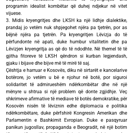
programin idealist kombëtar që duhej ndjekur në vitet
vijuese.
3. Midis kryengritjes dhe LKSH ka një lidhje dialektike,
prandaj jo vetëm nuk shpjegohet njëra pa tjetrën, por as
bëjnë njëra pa tjetrën. Pa kryengritjen Lëvizja do të
përfundonte në apati, duke humbur vitalitetin dhe pa
Lëvizjen kryengritja as që do të ndodhte. Në themel të të
gjitha fitoreve të LKSH qëndron si kurban legjendash,
gjaku i bijave dhe bijve më të mirë të saj.
Çështja e harruar e Kosovës, diku në sirtarët e kancelarive
botërore, jo vetëm u bë e njohur në botë, por siguroi
solidaritet të admirueshëm ndërkombëtar dhe në një
mënyre u shtrua si një problem që donte zgjidhje. Veç
shkrimeve afirmative të mediave të botës demokratike, për
Kosovën nisën të lëviznin edhe diplomacia e politika
ndërkombëtare, duke përfshirë Kongresin Amerikan dhe
Parlamentin e Bashkimit Evropian. Duke e pasqyruar
panikun jugosllav, propaganda e Beogradit, në një botim