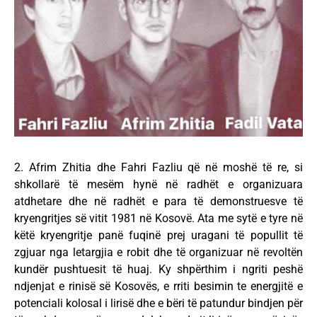
2. Afrim Zhitia dhe Fahri Fazliu që në moshë të re, si
shkollarë të mesëm hynë në radhët e organizuara
atdhetare dhe në radhët e para të demonstruesve të
kryengritjes së vitit 1981 në Kosovë. Ata me sytë e tyre në
këtë kryengritje panë fuqinë prej uragani të popullit të
zgjuar nga letargjia e robit dhe të organizuar në revoltën
kundër pushtuesit të huaj. Ky shpërthim i ngriti peshë
ndjenjat e rinisë së Kosovës, e rriti besimin te energjitë e
potenciali kolosal i lirisë dhe e bëri të patundur bindjen për