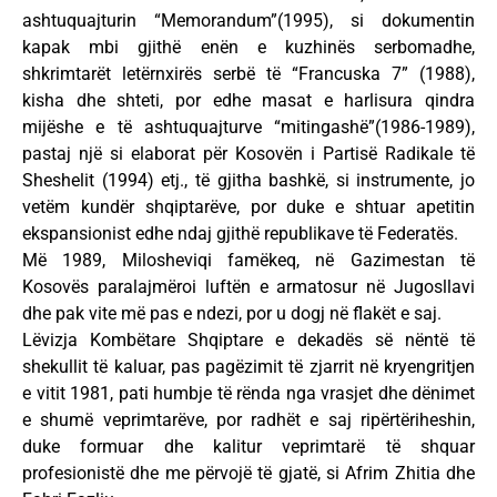
ashtuquajturin “Memorandum”(1995), si dokumentin
kapak mbi gjithë enën e kuzhinës serbomadhe,
shkrimtarët letërnxirës serbë të “Francuska 7” (1988),
kisha dhe shteti, por edhe masat e harlisura qindra
mijëshe e të ashtuquajturve “mitingashë”(1986-1989),
pastaj një si elaborat për Kosovën i Partisë Radikale të
Sheshelit (1994) etj., të gjitha bashkë, si instrumente, jo
vetëm kundër shqiptarëve, por duke e shtuar apetitin
ekspansionist edhe ndaj gjithë republikave të Federatës.
Më 1989, Milosheviqi famëkeq, në Gazimestan të
Kosovës paralajmëroi luftën e armatosur në Jugosllavi
dhe pak vite më pas e ndezi, por u dogj në flakët e saj.
Lëvizja Kombëtare Shqiptare e dekadës së nëntë të
shekullit të kaluar, pas pagëzimit të zjarrit në kryengritjen
e vitit 1981, pati humbje të rënda nga vrasjet dhe dënimet
e shumë veprimtarëve, por radhët e saj ripërtëriheshin,
duke formuar dhe kalitur veprimtarë të shquar
profesionistë dhe me përvojë të gjatë, si Afrim Zhitia dhe