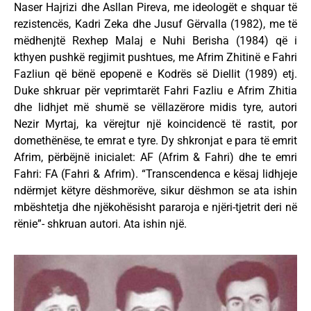
Naser Hajrizi dhe Asllan Pireva, me ideologët e shquar të
rezistencës, Kadri Zeka dhe Jusuf Gërvalla (1982), me të
mëdhenjtë Rexhep Malaj e Nuhi Berisha (1984) që i
kthyen pushkë regjimit pushtues, me Afrim Zhitinë e Fahri
Fazliun që bënë epopenë e Kodrës së Diellit (1989) etj.
Duke shkruar për veprimtarët Fahri Fazliu e Afrim Zhitia
dhe lidhjet më shumë se vëllazërore midis tyre, autori
Nezir Myrtaj, ka vërejtur një koincidencë të rastit, por
domethënëse, te emrat e tyre. Dy shkronjat e para të emrit
Afrim, përbëjnë inicialet: AF (Afrim & Fahri) dhe te emri
Fahri: FA (Fahri & Afrim). “Transcendenca e kësaj lidhjeje
ndërmjet këtyre dëshmorëve, sikur dëshmon se ata ishin
mbështetja dhe njëkohësisht pararoja e njëri-tjetrit deri në
rënie”- shkruan autori. Ata ishin një.