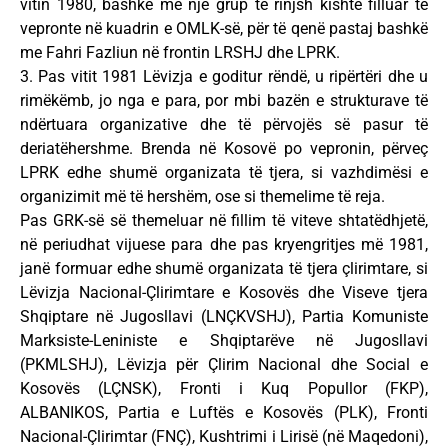
vitin 1980, bashkë me një grup të rinjsh kishte filluar të
vepronte në kuadrin e OMLK-së, për të qenë pastaj bashkë
me Fahri Fazliun në frontin LRSHJ dhe LPRK.
3. Pas vitit 1981 Lëvizja e goditur rëndë, u ripërtëri dhe u
rimëkëmb, jo nga e para, por mbi bazën e strukturave të
ndërtuara organizative dhe të përvojës së pasur të
deriatëhershme. Brenda në Kosovë po vepronin, përveç
LPRK edhe shumë organizata të tjera, si vazhdimësi e
organizimit më të hershëm, ose si themelime të reja.
Pas GRK-së së themeluar në fillim të viteve shtatëdhjetë,
në periudhat vijuese para dhe pas kryengritjes më 1981,
janë formuar edhe shumë organizata të tjera çlirimtare, si
Lëvizja Nacional-Çlirimtare e Kosovës dhe Viseve tjera
Shqiptare në Jugosllavi (LNÇKVSHJ), Partia Komuniste
Marksiste-Leniniste e Shqiptarëve në Jugosllavi
(PKMLSHJ), Lëvizja për Çlirim Nacional dhe Social e
Kosovës (LÇNSK), Fronti i Kuq Popullor (FKP),
ALBANIKOS, Partia e Luftës e Kosovës (PLK), Fronti
Nacional-Çlirimtar (FNÇ), Kushtrimi i Lirisë (në Maqedoni),