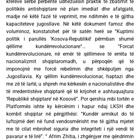
krerëve serbë përbënte udhëzuesin praktik të zbatimit të
politikës antishqiptare në plan imediat dhe afatgjatë,
madje në këtë fazë të veprimit, me ndihmën e të gjitha
kapaciteteve jugosllave. Në këtë dokument famoz dhe
voluminoz, konstatohet për të satën herë se “Kuptimi
politik i parullës ‘Kosova-Republikë’ përmban shumë
qëllime kundërrevolucionare“… se “Forcat
kundërrevolucionare, në emër të qëllimeve të errëta të
nacionalizmit shqiptaromadh, u përpoqën që të
imponojnë me forcë rebelimin dhe shkëputjen nga
Jugosllavia. Ky qëllim kundërrevolucionar, haptazi dhe
me zë të lartë, u shpreh me kërkesën e nacionalistëve dhe
të irredentistëve shqiptarë që të krijohet e ashtuquajtura
‘Republikë shqiptare’ në Kosovë”. Por qershia mbi tortën e
Platformës ishte ky kërcënim i hapur ndaj LKSH dhe
kombit shqiptar në përgjithësi: “Kundër armikut do të
luftojmë deri në fund vendosmërisht me të gjitha mjetet
me të cilat mbrohet siguria dhe integriteti i një vendi të
pavarur e të lirë”. “ Afrim Zhitia, i zhgënjyer me qëndrimin