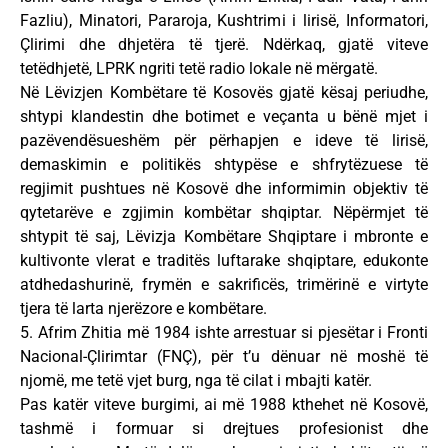
Fazliu), Minatori, Pararoja, Kushtrimi i lirisë, Informatori,
Çlirimi dhe dhjetëra të tjerë. Ndërkaq, gjatë viteve
tetëdhjetë, LPRK ngriti tetë radio lokale në mërgatë.
Në Lëvizjen Kombëtare të Kosovës gjatë kësaj periudhe,
shtypi klandestin dhe botimet e veçanta u bënë mjet i
pazëvendësueshëm për përhapjen e ideve të lirisë,
demaskimin e politikës shtypëse e shfrytëzuese të
regjimit pushtues në Kosovë dhe informimin objektiv të
qytetarëve e zgjimin kombëtar shqiptar. Nëpërmjet të
shtypit të saj, Lëvizja Kombëtare Shqiptare i mbronte e
kultivonte vlerat e traditës luftarake shqiptare, edukonte
atdhedashurinë, frymën e sakrificës, trimërinë e virtyte
tjera të larta njerëzore e kombëtare.
5. Afrim Zhitia më 1984 ishte arrestuar si pjesëtar i Fronti
Nacional-Çlirimtar (FNÇ), për t’u dënuar në moshë të
njomë, me tetë vjet burg, nga të cilat i mbajti katër.
Pas katër viteve burgimi, ai më 1988 kthehet në Kosovë,
tashmë i formuar si drejtues profesionist dhe