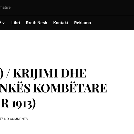
rmative.
ë
Libri
Rreth Nesh
Kontakt
Reklamo
) / KRIJIMI DHE
BANKËS KOMBËTARE
 1913)
NO COMMENTS