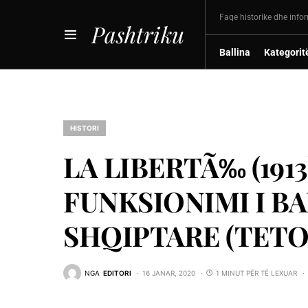
Faqe historike dhe info
Pashtriku
Ballina
Kategorit
HISTORI
LA LIBERTÃ‰ (1913
FUNKSIONIMI I 
SHQIPTARE (TETOR
NGA
EDITORI
16 JANAR, 2020
1 MINUT PËR TË LEXUAR