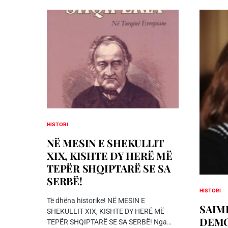
HISTORI
NË MESIN E SHEKULLIT
XIX, KISHTE DY HERË MË
TEPËR SHQIPTARË SE SA
SERBË!
HISTORI
Të dhëna historike! NË MESIN E
SAIME
SHEKULLIT XIX, KISHTE DY HERË MË
DEMO
TEPËR SHQIPTARË SE SA SERBË! Nga…