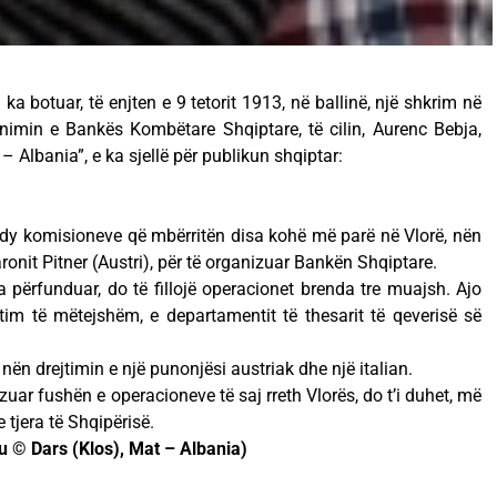
ka botuar, të enjten e 9 tetorit 1913, në ballinë, një shkrim në
nimin e Bankës Kombëtare Shqiptare, të cilin, Aurenc Bebja,
– Albania”, e ka sjellë për publikun shqiptar:
ë dy komisioneve që mbërritën disa kohë më parë në Vlorë, nën
baronit Pitner (Austri), për të organizuar Bankën Shqiptare.
a përfunduar, do të fillojë operacionet brenda tre muajsh. Ajo
ftim të mëtejshëm, e departamentit të thesarit të qeverisë së
nën drejtimin e një punonjësi austriak dhe një italian.
zuar fushën e operacioneve të saj rreth Vlorës, do t’i duhet, më
e tjera të Shqipërisë.
 © Dars (Klos), Mat – Albania)