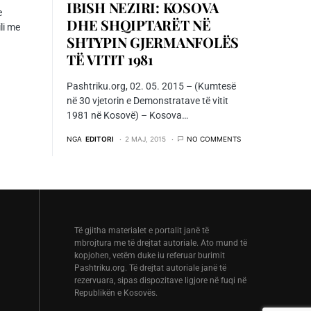
IBISH NEZIRI: KOSOVA
e
DHE SHQIPTARËT NË
ili me
SHTYPIN GJERMANFOLËS
TË VITIT 1981
Pashtriku.org, 02. 05. 2015 – (Kumtesë
në 30 vjetorin e Demonstratave të vitit
1981 në Kosovë) – Kosova…
NGA
EDITORI
2 MAJ, 2015
NO COMMENTS
Të gjitha materialet e portalit janë të
mbrojtura me të drejtat autoriale. Ato mund të
kopjohen, vetëm duke iu referuar burimit
Pashtriku.org. Të drejtat autoriale janë të
rezervuara, sipas dispozitave ligjore në fuqi në
Republikën e Kosovës.