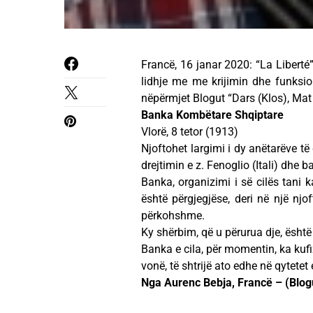
Francë, 16 janar 2020: “La Liberté” 
lidhje me me krijimin dhe funksio
nëpërmjet Blogut “Dars (Klos), Mat 
Banka Kombëtare Shqiptare
Vlorë, 8 tetor (1913)
Njoftohet largimi i dy anëtarëve t
drejtimin e z. Fenoglio (Itali) dhe 
Banka, organizimi i së cilës tani k
është përgjegjëse, deri në një njo
përkohshme.
Ky shërbim, që u përurua dje, është 
Banka e cila, për momentin, ka kufi
vonë, të shtrijë ato edhe në qytetet 
Nga Aurenc Bebja, Francë – (Blogu