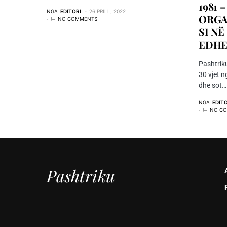
1981 
NGA
EDITORI
26 PRILL, 2022
ORGA
NO COMMENTS
SI N
EDHE
Pashtrik
30 vjet 
dhe sot…
NGA
EDIT
NO C
Pashtriku