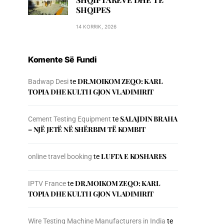
SHQIPES
14 KORRIK, 2026
Komente Së Fundi
DR.MOIKOM ZEQO: KARL
Badwap Desi
te
TOPIA DHE KULTI I GJON VLADIMIRIT
SALAJDIN BRAHA
Cement Testing Equipment
te
– NJЁ JETЁ NЁ SHЁRBIM TЁ KOMBIT
LUFTA E KOSHARES
online travel booking
te
DR.MOIKOM ZEQO: KARL
IPTV France
te
TOPIA DHE KULTI I GJON VLADIMIRIT
Wire Testing Machine Manufacturers in India
te