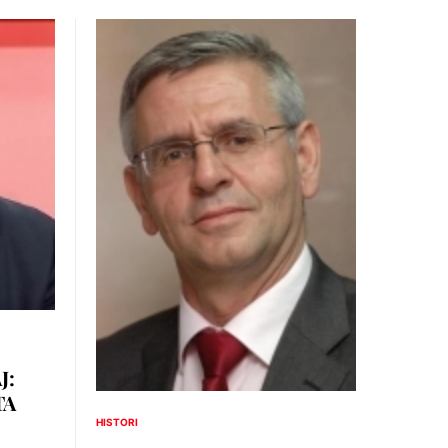
J:
TA
HISTORI