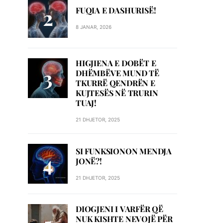
FUQIA E DASHURISË!
8 JANAR, 2026
HIGJIENA E DOBËT E
DHËMBËVE MUND TË
TKURRË QENDRËN E
KUJTESËS NË TRURIN
TUAJ!
21 DHJETOR, 2025
SI FUNKSIONON MENDJA
JONË?!
21 DHJETOR, 2025
DIOGJENI I VARFËR QË
NUK KISHTE NEVOJË PËR