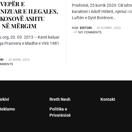
– VEPËR E
Prishtinë, 25 korrik 2020: Cili isht
NIZUAR E ILEGALES,
karakteri i Adolf Hitlerit, njeriut i c
Ë KOSOVË ASHTU
Luftën e Dytë Botërore…
 NË MËRGIM
NGA
EDITORI
25 KORRIK, 2020
NO COMMENTS
u.org, 20. 03. 2013 – Kanë kaluar
nga Pranvera e Madhe e Vitit 1981
ORI
20 MARS, 2013
OMMENTS
Arkivi
Rreth Nesh
Kontakt
Reklamo
Politika e
Privatësisë