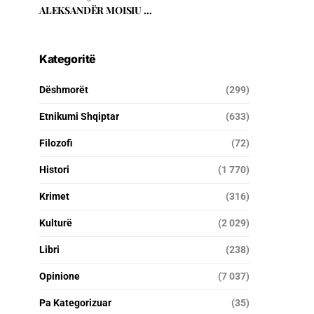
ALEKSANDËR MOISIU …
Kategoritë
Dëshmorët
(299)
Etnikumi Shqiptar
(633)
Filozofi
(72)
Histori
(1 770)
Krimet
(316)
Kulturë
(2 029)
Libri
(238)
Opinione
(7 037)
Pa Kategorizuar
(35)