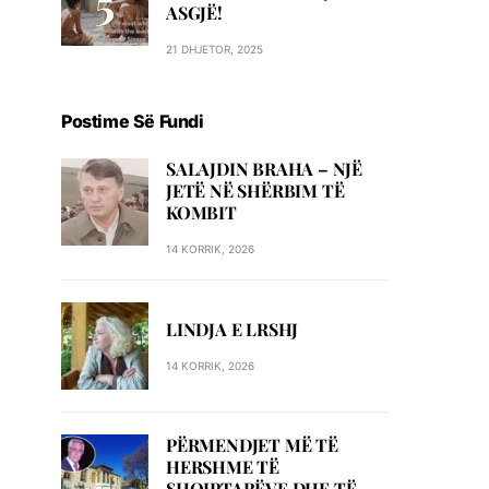
ASGJË!
21 DHJETOR, 2025
Postime Së Fundi
SALAJDIN BRAHA – NJЁ
JETЁ NЁ SHЁRBIM TЁ
KOMBIT
14 KORRIK, 2026
LINDJA E LRSHJ
14 KORRIK, 2026
PËRMENDJET MË TË
HERSHME TË
SHQIPTARËVE DHE TË