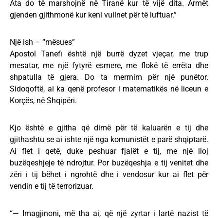
Ata do të marshojnë në Tiranë kur të vijë dita. Armët
gjenden gjithmonë kur keni vullnet për të luftuar.”
Një ish – “mësues”
Apostol Tanefi është një burrë dyzet vjeçar, me trup
mesatar, me një fytyrë esmere, me flokë të errëta dhe
shpatulla të gjera. Do ta merrnim për një punëtor.
Sidoqoftë, ai ka qenë profesor i matematikës në liceun e
Korçës, në Shqipëri.
Kjo është e gjitha që dimë për të kaluarën e tij dhe
gjithashtu se ai ishte një nga komunistët e parë shqiptarë.
Ai flet i qetë, duke peshuar fjalët e tij, me një lloj
buzëqeshjeje të ndrojtur. Por buzëqeshja e tij venitet dhe
zëri i tij bëhet i ngrohtë dhe i vendosur kur ai flet për
vendin e tij të terrorizuar.
“— Imagjinoni, më tha ai, që një zyrtar i lartë nazist të