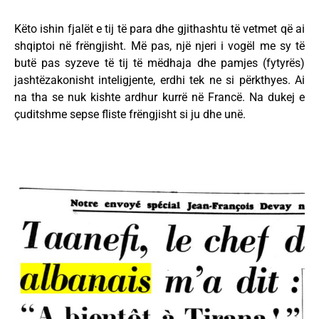
Këto ishin fjalët e tij të para dhe gjithashtu të vetmet që ai
shqiptoi në frëngjisht. Më pas, një njeri i vogël me sy të
butë pas syzeve të tij të mëdhaja dhe pamjes (fytyrës)
jashtëzakonisht inteligjente, erdhi tek ne si përkthyes. Ai
na tha se nuk kishte ardhur kurrë në Francë. Na dukej e
çuditshme sepse fliste frëngjisht si ju dhe unë.