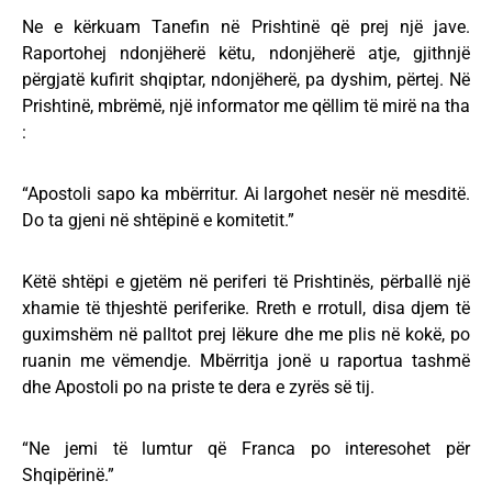
Ne e kërkuam Tanefin në Prishtinë që prej një jave.
Raportohej ndonjëherë këtu, ndonjëherë atje, gjithnjë
përgjatë kufirit shqiptar, ndonjëherë, pa dyshim, përtej. Në
Prishtinë, mbrëmë, një informator me qëllim të mirë na tha
:
“Apostoli sapo ka mbërritur. Ai largohet nesër në mesditë.
Do ta gjeni në shtëpinë e komitetit.”
Këtë shtëpi e gjetëm në periferi të Prishtinës, përballë një
xhamie të thjeshtë periferike. Rreth e rrotull, disa djem të
guximshëm në palltot prej lëkure dhe me plis në kokë, po
ruanin me vëmendje. Mbërritja jonë u raportua tashmë
dhe Apostoli po na priste te dera e zyrës së tij.
“Ne jemi të lumtur që Franca po interesohet për
Shqipërinë.”