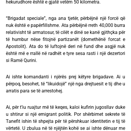
hekurudhore është e gjatë vetëm 50 kilometra.
“Brigadat speciale”, nga ana tjetër, përbëjnë një forcë që
nuk është e papërfillshme. Ata përbëjnë rreth 40,000 burra
relativisht të armatosur, të cilët e dinë se kanë gjithçka për
të humbur nëse fitojnë partizanët (domethënë forcat e
Apostolit). Ata do të luftojnë deri në fund dhe asgjë nuk
është më e rrallë në radhët e tyre sesa rasti i një dezertori
si Ramë Qurini.
Ai ishte komandanti i njërës prej këtyre brigadave. Ai u
përpoq, besohet, të “likuidojë” një nga drejtuesit e tij dhe u
arratis para se të arrestohej.
Ai, për t’iu ruajtur më të keqes, kaloi kufirin jugosllav duke
u shtirur si një emigrant politik. Por shërbimet sekrete të
Tanefit ishin të shpejta për të përshkuar identitetin e tij të
vërtetë. U zbulua në të njëjtën kohë se ai ishte dënuar me