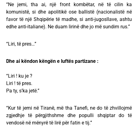
“Ne jemi, tha ai, një front kombëtar, në të cilin ka
komunistë, si dhe apolitikë ose ballistë (nacionalistë në
favor të një Shqipërie të madhe, si anti-jugosllave, ashtu
edhe anti-italiane). Ne duam lirinë dhe jo më sundim rus.”
“Liri, të pres…”
Dhe ai këndon këngën e luftës partizane :
“Liri ! ku je ?
Liri ! të pres.
Pa ty, s’ka jetë.”
“Kur të jemi në Tiranë, më tha Tanefi, ne do të zhvillojmë
zgjedhje të përgjithshme dhe populli shqiptar do të
vendosë në mënyrë të lirë për fatin e tij.”