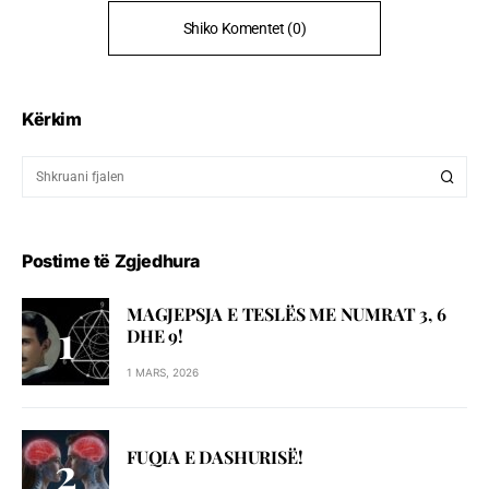
Shiko Komentet (0)
Kërkim
Postime të Zgjedhura
MAGJEPSJA E TESLËS ME NUMRAT 3, 6
DHE 9!
1 MARS, 2026
FUQIA E DASHURISË!