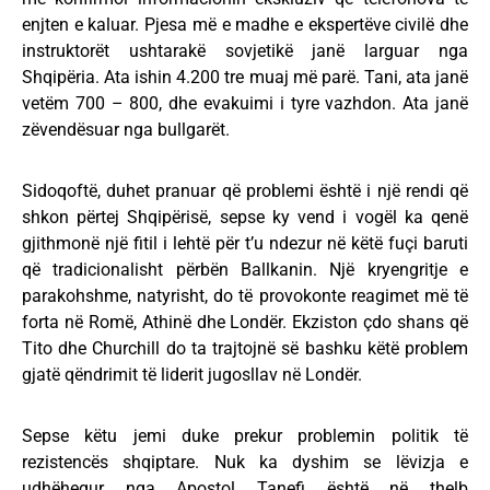
enjten e kaluar. Pjesa më e madhe e ekspertëve civilë dhe
instruktorët ushtarakë sovjetikë janë larguar nga
Shqipëria. Ata ishin 4.200 tre muaj më parë. Tani, ata janë
vetëm 700 – 800, dhe evakuimi i tyre vazhdon. Ata janë
zëvendësuar nga bullgarët.
Sidoqoftë, duhet pranuar që problemi është i një rendi që
shkon përtej Shqipërisë, sepse ky vend i vogël ka qenë
gjithmonë një fitil i lehtë për t’u ndezur në këtë fuçi baruti
që tradicionalisht përbën Ballkanin. Një kryengritje e
parakohshme, natyrisht, do të provokonte reagimet më të
forta në Romë, Athinë dhe Londër. Ekziston çdo shans që
Tito dhe Churchill do ta trajtojnë së bashku këtë problem
gjatë qëndrimit të liderit jugosllav në Londër.
Sepse këtu jemi duke prekur problemin politik të
rezistencës shqiptare. Nuk ka dyshim se lëvizja e
udhëhequr nga Apostol Tanefi është në thelb