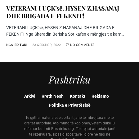
VETERANI I UҪK’së, HYSEN Z.HASANAJ
DHE BRIGADA E FEKENIT!
VETERANI I UҪK’së, HYSEN Z.HASANAJ DHE BRIGADA E
FEKENIT! Nga Sheradin Berisha Sot kafen e mëngjesit e kam…
NGA
EDITORI
23 QERSHOR, 2022
NO COMMENTS
Pashtriku
Arkivi
Rreth Nesh
Kontakt
Reklamo
Politika e Privatësisë
Të gjitha materialet e portalit janë të mbrojtura me të
drejtat autoriale. Ato mund të kopjohen, vetëm duke iu
referuar burimit Pashtriku.org. Të drejtat autoriale janë
të rezervuara, sipas dispozitave ligjore në fuqi në