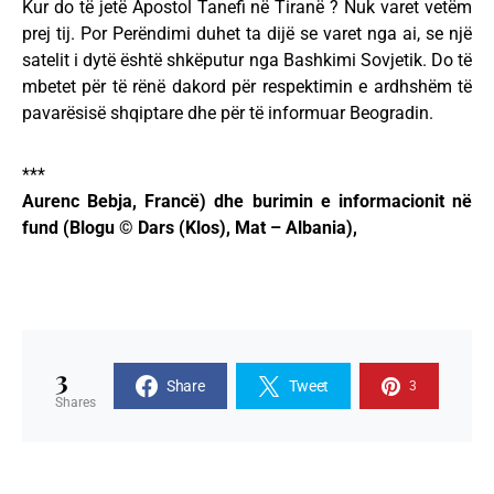
Kur do të jetë Apostol Tanefi në Tiranë ? Nuk varet vetëm
prej tij. Por Perëndimi duhet ta dijë se varet nga ai, se një
satelit i dytë është shkëputur nga Bashkimi Sovjetik. Do të
mbetet për të rënë dakord për respektimin e ardhshëm të
pavarësisë shqiptare dhe për të informuar Beogradin.
***
Aurenc Bebja, Francë) dhe burimin e informacionit në
fund (Blogu © Dars (Klos), Mat – Albania),
3
Share
Tweet
3
Shares