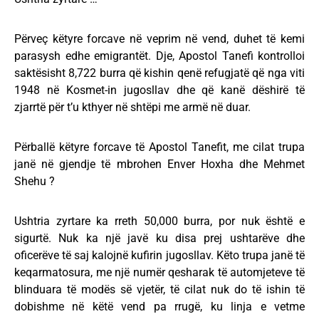
Përveç këtyre forcave në veprim në vend, duhet të kemi
parasysh edhe emigrantët. Dje, Apostol Tanefi kontrolloi
saktësisht 8,722 burra që kishin qenë refugjatë që nga viti
1948 në Kosmet-in jugosllav dhe që kanë dëshirë të
zjarrtë për t’u kthyer në shtëpi me armë në duar.
Përballë këtyre forcave të Apostol Tanefit, me cilat trupa
janë në gjendje të mbrohen Enver Hoxha dhe Mehmet
Shehu ?
Ushtria zyrtare ka rreth 50,000 burra, por nuk është e
sigurtë. Nuk ka një javë ku disa prej ushtarëve dhe
oficerëve të saj kalojnë kufirin jugosllav. Këto trupa janë të
keqarmatosura, me një numër qesharak të automjeteve të
blinduara të modës së vjetër, të cilat nuk do të ishin të
dobishme në këtë vend pa rrugë, ku linja e vetme