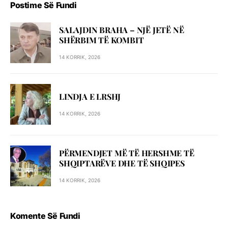
Postime Së Fundi
SALAJDIN BRAHA – NJЁ JETЁ NЁ
SHЁRBIM TЁ KOMBIT
14 KORRIK, 2026
LINDJA E LRSHJ
14 KORRIK, 2026
PËRMENDJET MË TË HERSHME TË
SHQIPTARËVE DHE TË SHQIPES
14 KORRIK, 2026
Komente Së Fundi