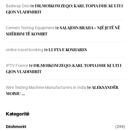
DR.MOIKOM ZEQO: KARL TOPIA DHE KULTI I
Badwap Desi
te
GJON VLADIMIRIT
SALAJDIN BRAHA – NJЁ JETЁ NЁ
Cement Testing Equipment
te
SHЁRBIM TЁ KOMBIT
LUFTA E KOSHARES
online travel booking
te
DR.MOIKOM ZEQO: KARL TOPIA DHE KULTI I
IPTV France
te
GJON VLADIMIRIT
ALEKSANDËR
Wire Testing Machine Manufacturers in India
te
MOISIU …
Kategoritë
Dëshmorët
(299)