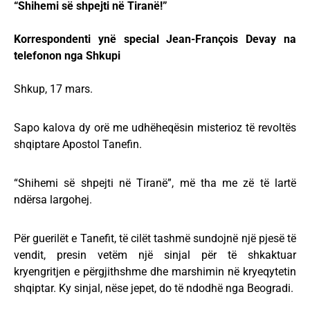
“Shihemi së shpejti në Tiranë!”
Korrespondenti ynë special Jean-François Devay na
telefonon nga Shkupi
Shkup, 17 mars.
Sapo kalova dy orë me udhëheqësin misterioz të revoltës
shqiptare Apostol Tanefin.
“Shihemi së shpejti në Tiranë”, më tha me zë të lartë
ndërsa largohej.
Për guerilët e Tanefit, të cilët tashmë sundojnë një pjesë të
vendit, presin vetëm një sinjal për të shkaktuar
kryengritjen e përgjithshme dhe marshimin në kryeqytetin
shqiptar. Ky sinjal, nëse jepet, do të ndodhë nga Beogradi.