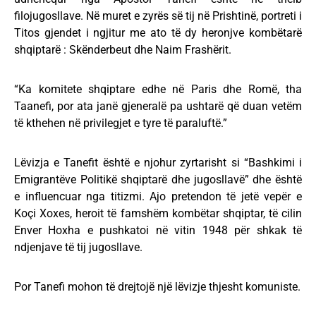
filojugosllave. Në muret e zyrës së tij në Prishtinë, portreti i
Titos gjendet i ngjitur me ato të dy heronjve kombëtarë
shqiptarë : Skënderbeut dhe Naim Frashërit.
“Ka komitete shqiptare edhe në Paris dhe Romë, tha
Taanefi, por ata janë gjeneralë pa ushtarë që duan vetëm
të kthehen në privilegjet e tyre të paraluftë.”
Lëvizja e Tanefit është e njohur zyrtarisht si “Bashkimi i
Emigrantëve Politikë shqiptarë dhe jugosllavë” dhe është
e influencuar nga titizmi. Ajo pretendon të jetë vepër e
Koçi Xoxes, heroit të famshëm kombëtar shqiptar, të cilin
Enver Hoxha e pushkatoi në vitin 1948 për shkak të
ndjenjave të tij jugosllave.
Por Tanefi mohon të drejtojë një lëvizje thjesht komuniste.