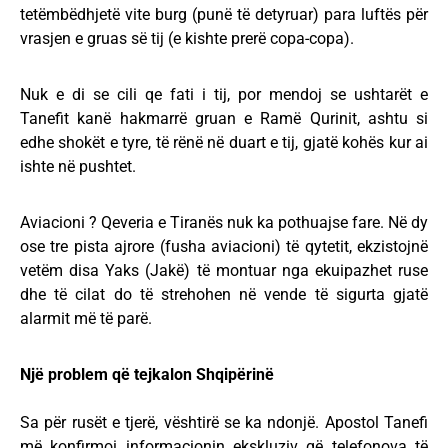
tetëmbëdhjetë vite burg (punë të detyruar) para luftës për
vrasjen e gruas së tij (e kishte prerë copa-copa).
Nuk e di se cili qe fati i tij, por mendoj se ushtarët e
Tanefit kanë hakmarrë gruan e Ramë Qurinit, ashtu si
edhe shokët e tyre, të rënë në duart e tij, gjatë kohës kur ai
ishte në pushtet.
Aviacioni ? Qeveria e Tiranës nuk ka pothuajse fare. Në dy
ose tre pista ajrore (fusha aviacioni) të qytetit, ekzistojnë
vetëm disa Yaks (Jakë) të montuar nga ekuipazhet ruse
dhe të cilat do të strehohen në vende të sigurta gjatë
alarmit më të parë.
Një problem që tejkalon Shqipërinë
Sa për rusët e tjerë, vështirë se ka ndonjë. Apostol Tanefi
më konfirmoi informacionin ekskluziv që telefonova të