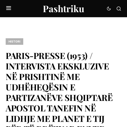
Pashtriku
HISTORI
PARIS-PRESSE (1953) /
INTERVISTA EKSKLUZIVE
NË PRISHTINË ME
UDHËHEQËSIN E
PARTIZANËVE SHQIPTARË
APOSTOL TANEFIN NË
LIDHJE ME PLANET E TIJ