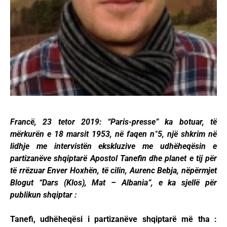
Francë, 23 tetor 2019: “Paris-presse” ka botuar, të
mërkurën e 18 marsit 1953, në faqen n°5, një shkrim në
lidhje me intervistën ekskluzive me udhëheqësin e
partizanëve shqiptarë Apostol Tanefin dhe planet e tij për
të rrëzuar Enver Hoxhën, të cilin, Aurenc Bebja, nëpërmjet
Blogut “Dars (Klos), Mat – Albania”, e ka sjellë për
publikun shqiptar :
Tanefi, udhëheqësi i partizanëve shqiptarë më tha :