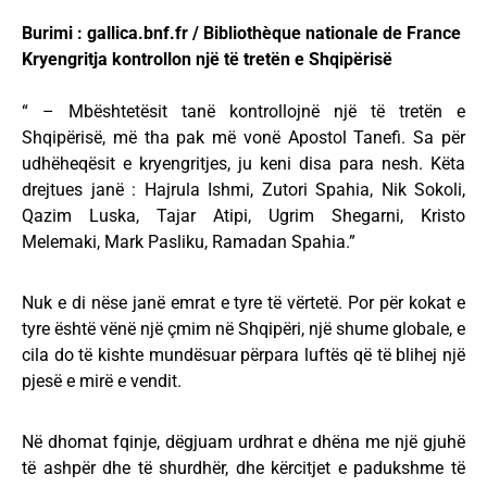
Burimi : gallica.bnf.fr / Bibliothèque nationale de France
Kryengritja kontrollon një të tretën e Shqipërisë
“ – Mbështetësit tanë kontrollojnë një të tretën e
Shqipërisë, më tha pak më vonë Apostol Tanefi. Sa për
udhëheqësit e kryengritjes, ju keni disa para nesh. Këta
drejtues janë : Hajrula Ishmi, Zutori Spahia, Nik Sokoli,
Qazim Luska, Tajar Atipi, Ugrim Shegarni, Kristo
Melemaki, Mark Pasliku, Ramadan Spahia.”
Nuk e di nëse janë emrat e tyre të vërtetë. Por për kokat e
tyre është vënë një çmim në Shqipëri, një shume globale, e
cila do të kishte mundësuar përpara luftës që të blihej një
pjesë e mirë e vendit.
Në dhomat fqinje, dëgjuam urdhrat e dhëna me një gjuhë
të ashpër dhe të shurdhër, dhe kërcitjet e padukshme të