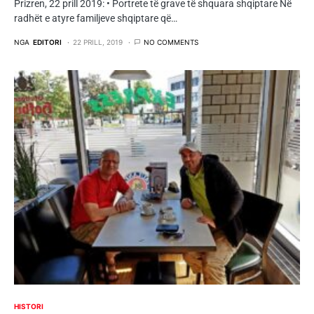
Prizren, 22 prill 2019: • Portrete të grave të shquara shqiptare Në
radhët e atyre familjeve shqiptare që…
NGA
EDITORI
22 PRILL, 2019
NO COMMENTS
HISTORI