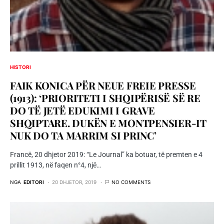
HISTORI
FAIK KONICA PËR NEUE FREIE PRESSE
(1913): ‘PRIORITETI I SHQIPËRISË SË RE
DO TË JETË EDUKIMI I GRAVE
SHQIPTARE. DUKËN E MONTPENSIER-IT
NUK DO TA MARRIM SI PRINC’
Francë, 20 dhjetor 2019: “Le Journal” ka botuar, të premten e 4
prillit 1913, në faqen n°4, një…
NGA
EDITORI
20 DHJETOR, 2019
NO COMMENTS