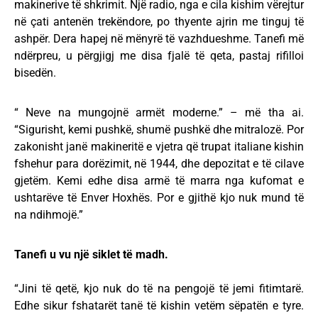
makinerive të shkrimit. Një radio, nga e cila kishim vërejtur
në çati antenën trekëndore, po thyente ajrin me tinguj të
ashpër. Dera hapej në mënyrë të vazhdueshme. Tanefi më
ndërpreu, u përgjigj me disa fjalë të qeta, pastaj rifilloi
bisedën.
“ Neve na mungojnë armët moderne.” – më tha ai.
“Sigurisht, kemi pushkë, shumë pushkë dhe mitralozë. Por
zakonisht janë makineritë e vjetra që trupat italiane kishin
fshehur para dorëzimit, në 1944, dhe depozitat e të cilave
gjetëm. Kemi edhe disa armë të marra nga kufomat e
ushtarëve të Enver Hoxhës. Por e gjithë kjo nuk mund të
na ndihmojë.”
Tanefi u vu një siklet të madh.
“Jini të qetë, kjo nuk do të na pengojë të jemi fitimtarë.
Edhe sikur fshatarët tanë të kishin vetëm sëpatën e tyre.