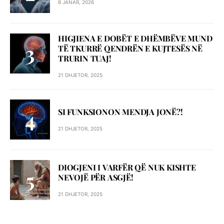
8 JANAR, 2026
HIGJIENA E DOBËT E DHËMBËVE MUND
TË TKURRË QENDRËN E KUJTESËS NË
TRURIN TUAJ!
21 DHJETOR, 2025
SI FUNKSIONON MENDJA JONË?!
21 DHJETOR, 2025
DIOGJENI I VARFËR QË NUK KISHTE
NEVOJË PËR ASGJË!
21 DHJETOR, 2025