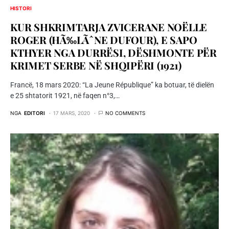
HISTORI
KUR SHKRIMTARJA ZVICERANE NOËLLE
ROGER (HÃ‰LÃˆNE DUFOUR), E SAPO
KTHYER NGA DURRËSI, DËSHMONTE PËR
KRIMET SERBE NË SHQIPËRI (1921)
Francë, 18 mars 2020: “La Jeune République” ka botuar, të dielën
e 25 shtatorit 1921, në faqen n°3,…
NGA
EDITORI
17 MARS, 2020
NO COMMENTS