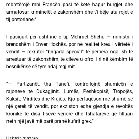
mbretërojë mbi Francën pasi të ketë hapur burgjet dhe
armatosur kriminelët e zakonshëm dhe t’i bëjë ata rojet e
tij pretoriane.”
I pasigurt për ushtrinë e tij, Mehmet Shehu — ministri i
brendshëm i Enver Hoxhës, por në realitet kreu i vërtetë i
vendit — rekrutoi “brigada special” të përbëra nga ish të
arrestuar të zakonshëm, të cilëve u ofroi liri në këmbim të
besnikërisë së tyre ndaj regjimit.
“— Partizanët, tha Tanefi, kontrollojnë shumicën e
rajoneve të Dukagjinit, Lumës, Peshkopisë, Tropojës,
Kuksit, Mirditës dhe Krujës. Kjo përfaqëson më shumë se
një çerek të vendit, por ekziston edhe gjendja e revoltës
kronike të disa fiseve veriore dhe fshatarëve që filluan
rreth një javë më parë pranë kufirit grek.”
Ushtria zyrtare …