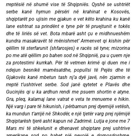
rreptësië në shumë vise të Shqipniës. Qyshë se ushtriët
serbe kanë hymun përsëri në krahinat e Kosovës,
shqiptarët po ujisin me gjakun e vet këto krahina ku kanë
lane eshtnat sa prindënt e tyne për të pruejtunit e tokës
dhe të liriës së vet. Bota mbarë asht çu e midhnueshëm
kundra masakravët të mënishmet’ Armenvet qi kishin për
qëllim të sterfarunit (shfarosjes) e racës së tyne; mizorina
po me atë qëllim po bahen sod në Shqipnië, pa u çuem nje
za protestimi kurrkah. Për të vetmen krimë qi duen me i
ndejun besnikë mamësatdhe, popullsi të Pejës dhe të
Gjakovës kanë mbetun tash nj’a dyë javë, nën zjarmin e
rreptë t’ushtrivet serbe. Sod janë qytetet e Plavës dhe
Gucinjës qi u ka ardhun rendi me psuem shortin e atyne.
Gra, pleq, kalamaj lane vatrat e veta te rrenueme e hikin.
Një varg i pare të hikunish, i përbamun prej dyemijë vetësh,
ka mundun t’arrijë në Shkodër, e një tjetër varg prej njëmijë
Shqiptarësh tjerë asht kapun në Zadrimë. Lutja e jone me 7
Mars mi të shkelunit e dhenavet shqiptare prej ushtrive
amerikane sod po bahet një nevojë e domosdoshme,