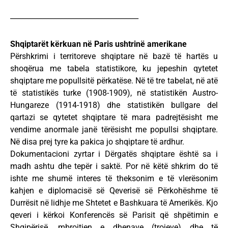
____________________________________
Shqiptarët kërkuan në Paris ushtrinë amerikane
Përshkrimi i territoreve shqiptare në bazë të hartës u
shoqërua me tabela statistikore, ku jepeshin qytetet
shqiptare me popullsitë përkatëse. Në të tre tabelat, në atë
të statistikës turke (1908-1909), në statistikën Austro-
Hungareze (1914-1918) dhe statistikën bullgare del
qartazi se qytetet shqiptare të mara padrejtësisht me
vendime anormale janë tërësisht me popullsi shqiptare.
Në disa prej tyre ka pakica jo shqiptare të ardhur.
Dokumentacioni zyrtar i Dërgatës shqiptare është sa i
madh ashtu dhe tepër i saktë. Por në këtë shkrim do të
ishte me shumë interes të theksonim e të vlerësonim
kahjen e diplomacisë së Qeverisë së Përkohëshme të
Durrësit në lidhje me Shtetet e Bashkuara të Amerikës. Kjo
qeveri i kërkoi Konferencës së Parisit që shpëtimin e
Shqipërisë, mbrojtjen e dhenave (trojeve) dhe të