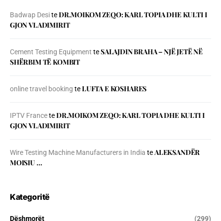
DR.MOIKOM ZEQO: KARL TOPIA DHE KULTI I
Badwap Desi
te
GJON VLADIMIRIT
SALAJDIN BRAHA – NJЁ JETЁ NЁ
Cement Testing Equipment
te
SHЁRBIM TЁ KOMBIT
LUFTA E KOSHARES
online travel booking
te
DR.MOIKOM ZEQO: KARL TOPIA DHE KULTI I
IPTV France
te
GJON VLADIMIRIT
ALEKSANDËR
Wire Testing Machine Manufacturers in India
te
MOISIU …
Kategoritë
Dëshmorët
(299)