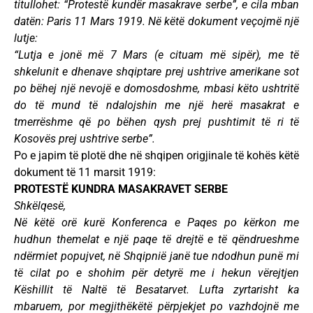
titullohet: “Protestë kundër masakrave serbe”, e cila mban
datën: Paris 11 Mars 1919. Në këtë dokument veçojmë një
lutje:
“Lutja e jonë më 7 Mars (e cituam më sipër), me të
shkelunit e dhenave shqiptare prej ushtrive amerikane sot
po bëhej një nevojë e domosdoshme, mbasi këto ushtritë
do të mund të ndalojshin me një herë masakrat e
tmerrëshme që po bëhen qysh prej pushtimit të ri të
Kosovës prej ushtrive serbe”.
Po e japim të plotë dhe në shqipen origjinale të kohës këtë
dokument të 11 marsit 1919:
PROTESTË KUNDRA MASAKRAVET SERBE
Shkëlqesë,
Në këtë orë kurë Konferenca e Paqes po kërkon me
hudhun themelat e një paqe të drejtë e të qëndrueshme
ndërmiet popujvet, në Shqipnië janë tue ndodhun punë mi
të cilat po e shohim për detyrë me i hekun vërejtjen
Këshillit të Naltë të Besatarvet. Lufta zyrtarisht ka
mbaruem, por megjithëkëtë përpjekjet po vazhdojnë me