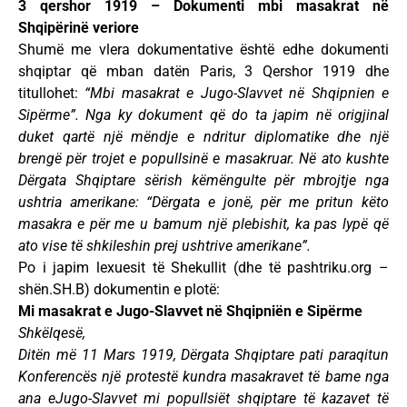
3 qershor 1919 – Dokumenti mbi masakrat në
Shqipërinë veriore
Shumë me vlera dokumentative është edhe dokumenti
shqiptar që mban datën Paris, 3 Qershor 1919 dhe
titullohet:
“Mbi masakrat e Jugo-Slavvet në Shqipnien e
Sipërme”. Nga ky dokument që do ta japim në origjinal
duket qartë një mëndje e ndritur diplomatike dhe një
brengë për trojet e popullsinë e masakruar. Në ato kushte
Dërgata Shqiptare sërish këmëngulte për mbrojtje nga
ushtria amerikane: “Dërgata e jonë, për me pritun këto
masakra e për me u bamum një plebishit, ka pas lypë që
ato vise të shkileshin prej ushtrive amerikane”.
Po i japim lexuesit të Shekullit (dhe të pashtriku.org –
shën.SH.B) dokumentin e plotë:
Mi masakrat e Jugo-Slavvet në Shqipniën e Sipërme
Shkëlqesë,
Ditën më 11 Mars 1919, Dërgata Shqiptare pati paraqitun
Konferencës një protestë kundra masakravet të bame nga
ana eJugo-Slavvet mi popullsiët shqiptare të kazavet të