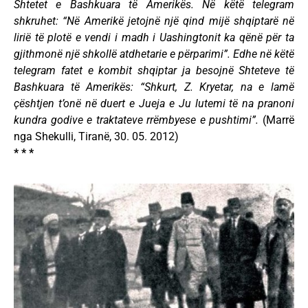
Shtetet e Bashkuara të Amerikës. Në këtë telegram
shkruhet: “Në Amerikë jetojnë një qind mijë shqiptarë në
lirië të plotë e vendi i madh i Uashingtonit ka qënë për ta
gjithmonë një shkollë atdhetarie e përparimi”. Edhe në këtë
telegram fatet e kombit shqiptar ja besojnë Shteteve të
Bashkuara të Amerikës: “Shkurt, Z. Kryetar, na e lamë
çështjen t’onë në duert e Jueja e Ju lutemi të na pranoni
kundra godive e traktateve rrëmbyese e pushtimi”.
(Marrë
nga Shekulli, Tiranë, 30. 05. 2012)
* * *