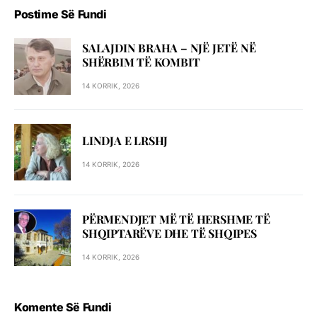
Postime Së Fundi
SALAJDIN BRAHA – NJЁ JETЁ NЁ
SHЁRBIM TЁ KOMBIT
14 KORRIK, 2026
LINDJA E LRSHJ
14 KORRIK, 2026
PËRMENDJET MË TË HERSHME TË
SHQIPTARËVE DHE TË SHQIPES
14 KORRIK, 2026
Komente Së Fundi