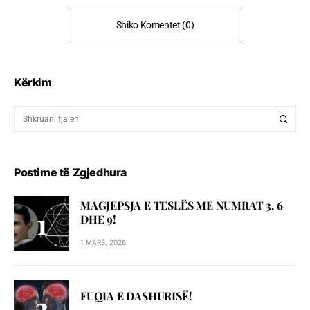
Shiko Komentet (0)
Kërkim
Postime të Zgjedhura
MAGJEPSJA E TESLËS ME NUMRAT 3, 6
DHE 9!
1 MARS, 2026
FUQIA E DASHURISË!