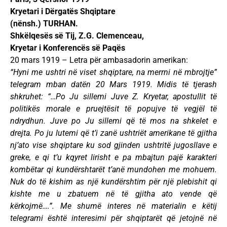
Kryetari i Dërgatës Shqiptare
(nënsh.) TURHAN.
Shkëlqesës së Tij, Z.G. Clemenceau,
Kryetar i Konferencës së Paqës
20 mars 1919 – Letra për ambasadorin amerikan:
“Hyni me ushtri në viset shqiptare, na merrni në mbrojtje”
telegram mban datën 20 Mars 1919. Midis të tjerash
shkruhet: “…Po Ju sillemi Juve Z. Kryetar, apostullit të
politikës morale e pruejtësit të popujve të vegjël të
ndrydhun. Juve po Ju sillemi që të mos na shkelet e
drejta. Po ju lutemi që t’i zanë ushtriët amerikane të gjitha
nj’ato vise shqiptare ku sod gjinden ushtritë jugosllave e
greke, e qi t’u kqyret lirisht e pa mbajtun pajë karakteri
kombëtar qi kundërshtarët t’anë mundohen me mohuem.
Nuk do të kishim as një kundërshtim për një plebishit qi
kishte me u zbatuem në të gjitha ato vende që
kërkojmë….”. Me shumë interes në materialin e këtij
telegrami është interesimi për shqiptarët që jetojnë në