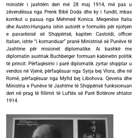
ministër i jashtëm deri më 28 maj 1914, më pas u
zëvendësua nga Prenk Bibë Doda dhe ky i fundit, mbas
korrikut u pasua nga Mehmed Konica. Meqenëse Italia
dhe Austro-Hungaria ishin autorët e formulës për njohjen
e pavarësisë së Shqipërisë, kapiten Castoldi, officer
Italian, ishte “i komanduar” pranë Ministrisë së Punëve të
Jashtme për misionet diplomatike. Ai bashkë me
diplomatin austriak Buchberger formuan kabinetin politik
të princit. Përfaqësimi i parë diplomatik zyrtar shqiptar u
vendos në Vjenë, përfaqësuar nga Syrja bej Vlora, dhe në
Romë, përfaqësuar nga Myfid bej Libohova. Qeveria dhe
Ministria e Punëve të Jashtme të Shqipërisë funksionuan
deri në prag të fillimit të Luftës së Parë Botërore shtator
1914.