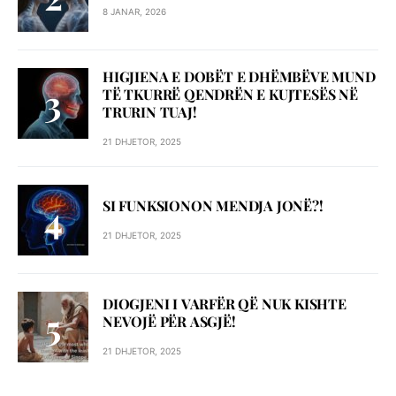
8 JANAR, 2026
HIGJIENA E DOBËT E DHËMBËVE MUND
TË TKURRË QENDRËN E KUJTESËS NË
TRURIN TUAJ!
21 DHJETOR, 2025
SI FUNKSIONON MENDJA JONË?!
21 DHJETOR, 2025
DIOGJENI I VARFËR QË NUK KISHTE
NEVOJË PËR ASGJË!
21 DHJETOR, 2025