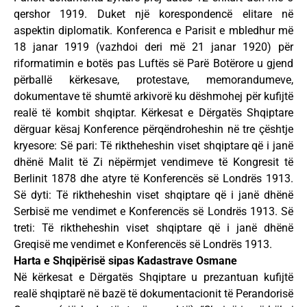
qershor 1919. Duket një korespondencë elitare në
aspektin diplomatik. Konferenca e Parisit e mbledhur më
18 janar 1919 (vazhdoi deri më 21 janar 1920) për
riformatimin e botës pas Luftës së Parë Botërore u gjend
përballë kërkesave, protestave, memorandumeve,
dokumentave të shumtë arkivorë ku dëshmohej për kufijtë
realë të kombit shqiptar. Kërkesat e Dërgatës Shqiptare
dërguar kësaj Konference përqëndroheshin në tre çështje
kryesore: Së pari: Të riktheheshin viset shqiptare që i janë
dhënë Malit të Zi nëpërmjet vendimeve të Kongresit të
Berlinit 1878 dhe atyre të Konferencës së Londrës 1913.
Së dyti: Të riktheheshin viset shqiptare që i janë dhënë
Serbisë me vendimet e Konferencës së Londrës 1913. Së
treti: Të riktheheshin viset shqiptare që i janë dhënë
Greqisë me vendimet e Konferencës së Londrës 1913.
Harta e Shqipërisë sipas Kadastrave Osmane
Në kërkesat e Dërgatës Shqiptare u prezantuan kufijtë
realë shqiptarë në bazë të dokumentacionit të Perandorisë