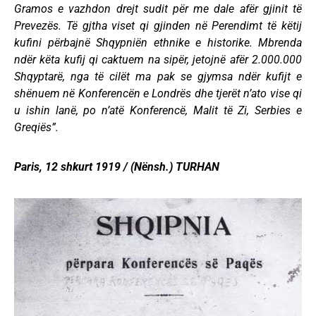
Gramos e vazhdon drejt sudit për me dale afër gjinit të
Prevezës. Të gjtha viset qi gjinden në Perendimt të këtij
kufini përbajnë Shqypniën ethnike e historike. Mbrenda
ndër këta kufij qi caktuem na sipër, jetojnë afër 2.000.000
Shqyptarë, nga të cilët ma pak se gjymsa ndër kufijt e
shënuem në Konferencën e Londrës dhe tjerët n’ato vise qi
u ishin lanë, po n’atë Konferencë, Malit të Zi, Serbies e
Greqiës”.
Paris, 12 shkurt 1919 / (Nënsh.)
TURHAN