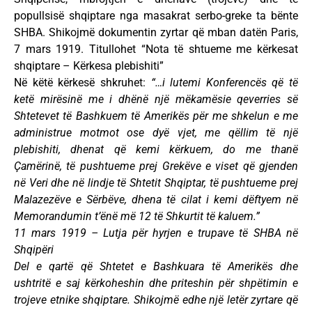
popullsisë shqiptare nga masakrat serbo-greke ta bënte
SHBA. Shikojmë dokumentin zyrtar që mban datën Paris,
7 mars 1919. Titullohet “Nota të shtueme me kërkesat
shqiptare – Kërkesa plebishiti”
Në këtë kërkesë shkruhet:
“…i lutemi Konferencës që të
ketë mirësinë me i dhënë një mëkamësie qeverries së
Shtetevet të Bashkuem të Amerikës për me shkelun e me
administrue motmot ose dyë vjet, me qëllim të një
plebishiti, dhenat që kemi kërkuem, do me thanë
Çamërinë, të pushtueme prej Grekëve e viset që gjenden
në Veri dhe në lindje të Shtetit Shqiptar, të pushtueme prej
Malazezëve e Sërbëve, dhena të cilat i kemi dëftyem në
Memorandumin t’ënë më 12 të Shkurtit të kaluem.”
11 mars 1919 – Lutja për hyrjen e trupave të SHBA në
Shqipëri
Del e qartë që Shtetet e Bashkuara të Amerikës dhe
ushtritë e saj kërkoheshin dhe priteshin për shpëtimin e
trojeve etnike shqiptare. Shikojmë edhe një letër zyrtare që