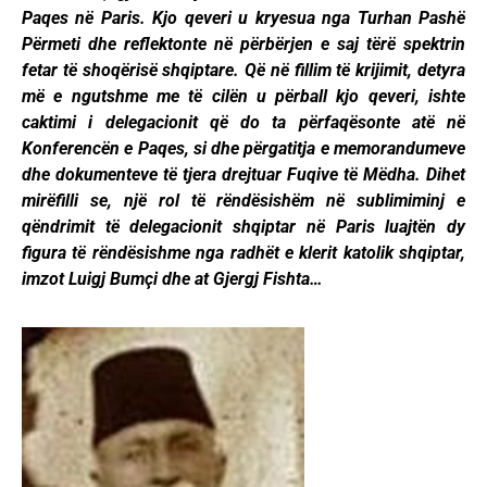
Paqes në Paris. Kjo qeveri u kryesua nga Turhan Pashë
Përmeti dhe reflektonte në përbërjen e saj tërë spektrin
fetar të shoqërisë shqiptare. Që në fillim të krijimit, detyra
më e ngutshme me të cilën u përball kjo qeveri, ishte
caktimi i delegacionit që do ta përfaqësonte atë në
Konferencën e Paqes, si dhe përgatitja e memorandumeve
dhe dokumenteve të tjera drejtuar Fuqive të Mëdha. Dihet
mirëfilli se, një rol të rëndësishëm në sublimiminj e
qëndrimit të delegacionit shqiptar në Paris luajtën dy
figura të rëndësishme nga radhët e klerit katolik shqiptar,
imzot Luigj Bumçi dhe at Gjergj Fishta…