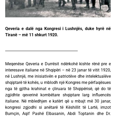
Qeveria e dalë nga Kongresi i Lushnjës, duke hyrë në
Tiranë – më 11 shkurt 1920.
________________________________________
Meqenëse Qeveria e Durrësit ndërkohë kishte rënë pre e
interesave italiane në Shqipëri – në 23 janar të vitit 1920,
në Lushnjë, me inisiativën e patriotëve dhe intelektualëve
shqiptarë të kohës, u mblodh një Kongres me përfaqësues
nga të gjitha krahinat e çliruara të Shqipërisë, që do të
zgjidhte qeverinë kombëtare shqiptare larg influencës
italiane. Në mbledhjen e katërt që u mbajt më 30 janar,
kongresi zgjodhi si anëtarë të Këshillit të Lartë, imzot
Bumçin, Aqif Pashë Elbasanin, Abdi Toptanin dhe Dr.