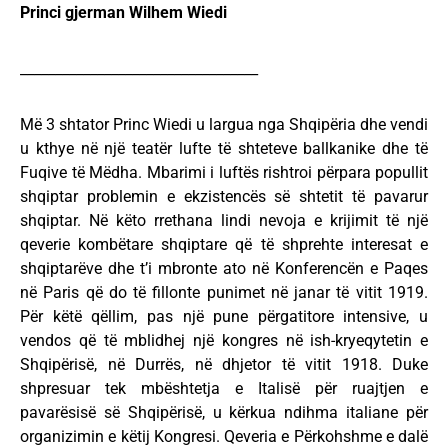
Princi gjerman Wilhem Wiedi
__________________________________
Më 3 shtator Princ Wiedi u largua nga Shqipëria dhe vendi
u kthye në një teatër lufte të shteteve ballkanike dhe të
Fuqive të Mëdha. Mbarimi i luftës rishtroi përpara popullit
shqiptar problemin e ekzistencës së shtetit të pavarur
shqiptar. Në këto rrethana lindi nevoja e krijimit të një
qeverie kombëtare shqiptare që të shprehte interesat e
shqiptarëve dhe t’i mbronte ato në Konferencën e Paqes
në Paris që do të fillonte punimet në janar të vitit 1919.
Për këtë qëllim, pas një pune përgatitore intensive, u
vendos që të mblidhej një kongres në ish-kryeqytetin e
Shqipërisë, në Durrës, në dhjetor të vitit 1918. Duke
shpresuar tek mbështetja e Italisë për ruajtjen e
pavarësisë së Shqipërisë, u kërkua ndihma italiane për
organizimin e këtij Kongresi. Qeveria e Përkohshme e dalë