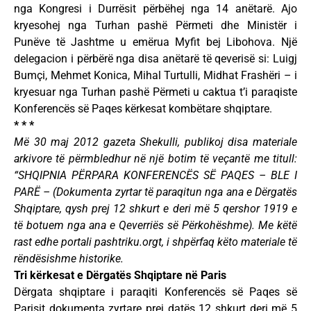
nga Kongresi i Durrësit përbëhej nga 14 anëtarë. Ajo
kryesohej nga Turhan pashë Përmeti dhe Ministër i
Punëve të Jashtme u emërua Myfit bej Libohova. Një
delegacion i përbërë nga disa anëtarë të qeverisë si: Luigj
Bumçi, Mehmet Konica, Mihal Turtulli, Midhat Frashëri – i
kryesuar nga Turhan pashë Përmeti u caktua t’i paraqiste
Konferencës së Paqes kërkesat kombëtare shqiptare.
* * *
Më 30 maj 2012 gazeta Shekulli, publikoj disa materiale
arkivore të përmbledhur në një botim të veçantë me titull:
“SHQIPNIA PËRPARA KONFERENCËS SË PAQES – BLE I
PARË – (Dokumenta zyrtar të paraqitun nga ana e Dërgatës
Shqiptare, qysh prej 12 shkurt e deri më 5 qershor 1919 e
të botuem nga ana e Qeverriës së Përkohëshme). Me këtë
rast edhe portali pashtriku.orgt, i shpërfaq këto materiale të
rëndësishme historike.
Tri kërkesat e Dërgatës Shqiptare në Paris
Dërgata shqiptare i paraqiti Konferencës së Paqes së
Parisit dokumenta zyrtare prej datës 12 shkurt deri më 5