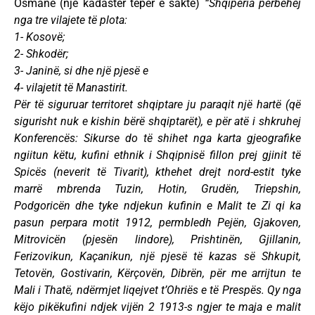
Osmane (një kadastër tepër e saktë)
“Shqipëria përbëhej
nga tre vilajete të plota:
1- Kosovë;
2- Shkodër;
3- Janinë, si dhe një pjesë e
4- vilajetit të Manastirit.
Për të siguruar territoret shqiptare ju paraqit një hartë (që
sigurisht nuk e kishin bërë shqiptarët), e për atë i shkruhej
Konferencës: Sikurse do të shihet nga karta gjeografike
ngiitun këtu, kufini ethnik i Shqipnisë fillon prej gjinit të
Spicës (neverit të Tivarit), kthehet drejt nord-estit tyke
marrë mbrenda Tuzin, Hotin, Grudën, Triepshin,
Podgoricën dhe tyke ndjekun kufinin e Malit te Zi qi ka
pasun perpara motit 1912, permbledh Pejën, Gjakoven,
Mitrovicën (pjesën lindore), Prishtinën, Gjillanin,
Ferizovikun, Kaçanikun, një pjesë të kazas së Shkupit,
Tetovën, Gostivarin, Kërçovën, Dibrën, për me arrijtun te
Mali i Thatë, ndërmjet liqejvet t’Ohriës e të Prespës. Qy nga
këjo pikëkufini ndjek vijën 2 1913-s ngjer te maja e malit