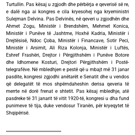
Turtullin. Pas kësaj u zgjodh dhe përbërja e qeverisë së re,
e dalë nga ai kongres e cila kryesohej nga kryeministri
Sulejman Delvina. Pas Delvinës, në qeveri u zgjodhën dhe
Ahmet Zogu, Ministër i Brendshëm, Mehmet Konica,
Ministër i Punëve të Jashtme, Hoxhë Kadria, Ministër i
Drejtësisë, Ndoc Çoba, Ministër i Financave, Sotir Peci,
Ministër i Arsimit, Ali Riza Kolonja, Ministër i Luftës,
Eshref Frashëri, Drejtor i Përgjithshëm i Punëve Botore
dhe Idhomene Kosturi, Drejtori Përgjithshëm i Postë-
telegrafëve. Në mbledhjen e pestë që u mbajt më 31 janar
pasdite, kongresi zgjodhi anëtarët e Senatit dhe u vendos
që delegatët të mos shpërndaheshin derisa qeveria të
merrte në dorë frenat e shtetit. Pas kësaj mbledhje, atë
pasdreke të 31 janarit të vitit 1920-të, kongresi u dha fund
punimeve të tija, duke vendosur Tiranën, për kryeqytet të
Shqipërisë.
,,,,,,,,,,,,,,,,,,,,,,,,,,,,,,,,,,,,,,,,,,,,,,,,,,,,,,,,,,,,,