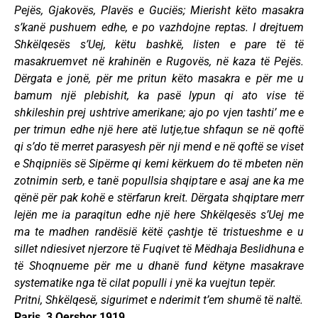
Pejës, Gjakovës, Plavës e Guciës; Mierisht këto masakra
s’kanë pushuem edhe, e po vazhdojne reptas. I drejtuem
Shkëlqesës s’Uej, këtu bashkë, listen e pare të të
masakruemvet në krahinën e Rugovës, në kaza të Pejës.
Dërgata e jonë, për me pritun këto masakra e për me u
bamum një plebishit, ka pasë lypun qi ato vise të
shkileshin prej ushtrive amerikane; ajo po vjen tashti’ me e
per trimun edhe një here atë lutje,tue shfaqun se në qoftë
qi s’do të merret parasyesh për nji mend e në qoftë se viset
e Shqipniës së Sipërme qi kemi kërkuem do të mbeten nën
zotnimin serb, e tanë popullsia shqiptare e asaj ane ka me
qënë për pak kohë e stërfarun kreit. Dërgata shqiptare merr
lejën me ia paraqitun edhe një here Shkëlqesës s’Uej me
ma te madhen randësië këtë çashtje të tristueshme e u
sillet ndiesivet njerzore të Fuqivet të Mëdhaja Beslidhuna e
të Shoqnueme për me u dhanë fund këtyne masakrave
systematike nga të cilat populli i ynë ka vuejtun tepër.
Pritni, Shkëlqesë, sigurimet e nderimit t’em shumë të naltë.
Paris, 3 Qershor 1919