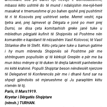
mbassi këto ushtrië do të mund i ndalojshin me-një-herë
masakrat e tmerrueshme qi po bahen qyshë prej pushtimit
të ri të Kosovës prej ushtrivet serbe. Merret vesht, nga
tjetra anë, prej lajmevet qi Dërgata e jonë po merr prej
Durrsi, se disa çeta komitaxhish greke janë tuke u
mbledhun përgjatë kufinit të Shqipniës së Poshtme nën
komandën e kapidanit të nëzashëm Vasil Kolovosi, të Vasil
Stilarëse dhe të Stefit. Këto çeta jane tuke u bamun gatime
i hy mum mbrenda Shqipniës së Poshtme për me
shtrënguem popullsiën qi të kërkojë Greqiën e për me ba
mun këso mënyre qi të duken të drejta lakmiët panhelenike
mi këtë krahinë. Populli Shqiptar beson nëndiesiët njerzore
të Delegatvet të Konferencës për me i dhanë fund sar na
shpejt gjëndsiës së mjerueshme qi Ju paraqitëm këtu
n’emën të tij.
Paris, II Mars1919.
Kryetar i Dërgatës Shqiptare
(nënsh.) TURHAN.