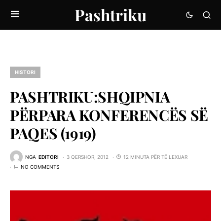
Pashtriku
HISTORI
PASHTRIKU:SHQIPNIA
PËRPARA KONFERENCËS SË
PAQES (1919)
NGA
EDITORI
3 QERSHOR, 2012
12 MINUTA PËR TË LEXUAR
NO COMMENTS