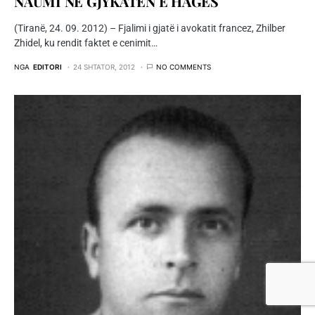
NAUMI NË GJYKATËN E HAGËS
(Tiranë, 24. 09. 2012) – Fjalimi i gjatë i avokatit francez, Zhilber
Zhidel, ku rendit faktet e cenimit…
NGA
EDITORI
24 SHTATOR, 2012
NO COMMENTS