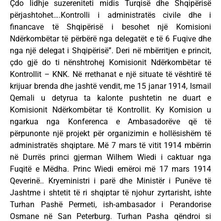
Çdo lidhje suzereniteti midis Turqisë dhe Shqipërisë
përjashtohet….Kontrolli i administratës civile dhe i
financave të Shqipërisë i besohet një Komisioni
Ndërkombëtar të përbërë nga delegatët e të 6 Fuqive dhe
nga një delegat i Shqipërisë”. Deri në mbërritjen e princit,
çdo gjë do ti nënshtrohej Komisionit Ndërkombëtar të
Kontrollit – KNK. Në rrethanat e një situate të vështirë të
krijuar brenda dhe jashtë vendit, me 15 janar 1914, Ismail
Qemali u detyrua ta kalonte pushtetin ne duart e
Komisionit Ndërkombëtar të Kontrollit. Ky Komision u
ngarkua nga Konferenca e Ambasadorëve që të
përpunonte një projekt për organizimin e hollësishëm të
administratës shqiptare. Më 7 mars të vitit 1914 mbërrin
në Durrës princi gjerman Wilhem Wiedi i caktuar nga
Fuqitë e Mëdha. Princ Wiedi emëroi më 17 mars 1914
Qeverinë.. Kryeministri i parë dhe Ministër i Punëve të
Jashtme i shtetit të ri shqiptar të njohur zyrtarisht, ishte
Turhan Pashë Permeti, ish-ambasador i Perandorise
Osmane në San Peterburg. Turhan Pasha qëndroi si