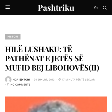
Pashtriku
HISTORI
HILË LUSHAKU: TË
PATHËNAT E JETËS SË
MUFID BEJ LIBOHOVËS(II)
NGA
EDITORI
24 SHKURT, 2013
17 MINUTA PËR TË LEXUAR
NO COMMENTS