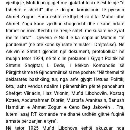
vjedhjeje, Mufidi përgjigjet me gjakftohtësi që është një “e
fshehtë e shtetit” dhe e dërgon komisionin të pyesnin
Ahmet Zogun. Puna është e kthjellët si dita. Mufidi dhe
Ahmet Zogu kanë vjedhur shoqërisht dhe i kanë ndarë
fitimet në mes. Kështu zë rrënjë shteti me kusarë në zyrat
më të larta” . Qeveria e Nolit e ka shpallur Mufidin “të
pandehur” (në atë kohë ky ishte ministër i Drejtësisë). Në
Arkivin e Shtetit gjendet një dokument, protokolluar në
muajin tetor 1924, në të cilin prokurori i Gjyqit Politik në
Shtetin Shqiptar, I. Dede, i kërkon Komandës së
Përgjithshme të Gjindarmërisë si më poshtë: “Në themel të
deklaratës bashkëngjitur, nga an’e gjyqit Hetues Politik,
këtu, asht vendos ndalim i përhershëm për të pandehurit
Shefqet Vërlacin, Iliaz Vrionin, Mufid Libohovën, Kostaq
Kottën, Abdurrahman Dibrën, Mustafa Aranitasin, Banush
Hamdiun e Ahmet Zogun e Ceno Beg Jakovën . Pra,
lutemi asaj P.T komande me dhanë urdhën gjithë fuqinë
armate për zanjen e tyre”.
Në tetor 1925 Mufid Libohova është akuzuar nga