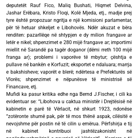
deputetët Rauf Fico, Maliq Bushati, Hiqmet Delvina,
Jashar Erëbara, Kristo Floqi, Kolë Mjeda, etj., madje prej
tyre është propozuar ngritja e një komisioni parlamentar,
për të hetuar shkeljet e Libohovës. Ndër akuzat e bëra
renditen: pazarllëqe në shtypjen e dy milion frangave ar
letër e nikel; shpenzimet e 280 mijë frangave ar; importimi
miellit në Sarandë pa tagër doganor (dëmi rreth 100 mijë
franga ar); problemi i vaporëve të mbytur; çështja e
pullave në bankën e Korfuzit; eksportet e ndaluara; marrja
e bakshisheve; vaporët e blerë; ndërtesa e Prefekturës së
Vlorës; shpenzimet e nëpunësve të ministrisë së
Financave, etj.
Mufidi ka pasur kritika edhe nga Bernd J.Fischer, i cili ka
evidentuar se: “Libohova u caktua ministër i Drejtësisë në
kabinetin e parë të Vërlacit, në shkurt 1923, ndonëse
“zotëronte shumë pak, për të mos thënë aspak, cilësitë e
nevojshme për postin në të cilin u emërua. Përfshirja e tij
në kabinet kontribuoi jashtëzakonisht në