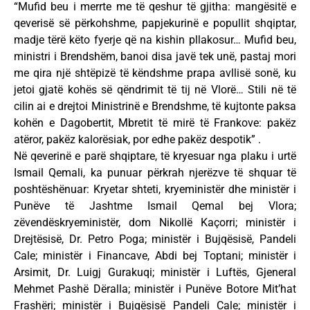
“Mufid beu i merrte me të qeshur të gjitha: mangësitë e
qeverisë së përkohshme, papjekurinë e popullit shqiptar,
madje tërë këto fyerje që na kishin pllakosur… Mufid beu,
ministri i Brendshëm, banoi disa javë tek unë, pastaj mori
me qira një shtëpizë të këndshme prapa avllisë sonë, ku
jetoi gjatë kohës së qëndrimit të tij në Vlorë… Stili në të
cilin ai e drejtoi Ministrinë e Brendshme, të kujtonte paksa
kohën e Dagobertit, Mbretit të mirë të Frankove: pakëz
atëror, pakëz kalorësiak, por edhe pakëz despotik” .
Në qeverinë e parë shqiptare, të kryesuar nga plaku i urtë
Ismail Qemali, ka punuar përkrah njerëzve të shquar të
poshtëshënuar: Kryetar shteti, kryeministër dhe ministër i
Punëve të Jashtme Ismail Qemal bej Vlora;
zëvendëskryeministër, dom Nikollë Kaçorri; ministër i
Drejtësisë, Dr. Petro Poga; ministër i Bujqësisë, Pandeli
Cale; ministër i Financave, Abdi bej Toptani; ministër i
Arsimit, Dr. Luigj Gurakuqi; ministër i Luftës, Gjeneral
Mehmet Pashë Dëralla; ministër i Punëve Botore Mit’hat
Frashëri; ministër i Bujqësisë Pandeli Cale; ministër i