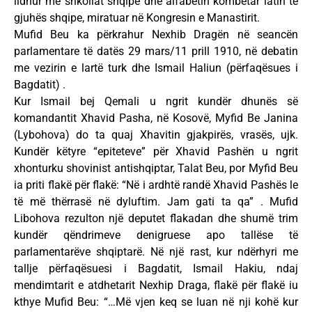
lidhur me shkollat shqipe dhe alfabetin kombëtar latin të
gjuhës shqipe, miratuar në Kongresin e Manastirit.
Mufid Beu ka përkrahur Nexhib Dragën në seancën
parlamentare të datës 29 mars/11 prill 1910, në debatin
me vezirin e lartë turk dhe Ismail Haliun (përfaqësues i
Bagdatit) .
Kur Ismail bej Qemali u ngrit kundër dhunës së
komandantit Xhavid Pasha, në Kosovë, Myfid Be Janina
(Lybohova) do ta quaj Xhavitin gjakpirës, vrasës, ujk.
Kundër këtyre “epiteteve” për Xhavid Pashën u ngrit
xhonturku shovinist antishqiptar, Talat Beu, por Myfid Beu
ia priti flakë për flakë: “Në i ardhtë randë Xhavid Pashës le
të më thërrasë në dyluftim. Jam gati ta qa” . Mufid
Libohova rezulton një deputet flakadan dhe shumë trim
kundër qëndrimeve denigruese apo tallëse të
parlamentarëve shqiptarë. Në një rast, kur ndërhyri me
tallje përfaqësuesi i Bagdatit, Ismail Hakiu, ndaj
mendimtarit e atdhetarit Nexhip Draga, flakë për flakë iu
kthye Mufid Beu: “…Më vjen keq se luan në nji kohë kur