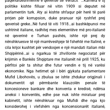
paqëndrueshmërinë e qeverisë së Vërlacit” …Karriera e tij
politike kishte filluar në vitin 1909 si deputet në
parlamentin turk. Aty ai kishte shfaqur për herë të parë
prirjen për korrupsion, duke pranuar një ryshfet prej
qeverisë greke…Në fund të viti 1918…ai bashkëpunoi me
ushtrinë italiane, radhitej mes elementëve më pro-italianë
në qeverinë e Turhan pashës, ishte një prej dy
nënshkruesve të një marrëveshjeje të fshehtë me Italinë, e
cila krijoi kushtet për vendosjen e një mandati italian mbi
Shqipërinë…ai u ngarkua të zhvillonte negociatat për
krijimin e Bankës Shqiptare me italianët në prill 1925, ku
përfitoi për ta shitur dhe futur vendin e tij në varësi
ekonomike. Nga hetimet që i bëri gjykata parlamentare
Mufid Libohovës, u zbulua se ishte zhdukur origjinali i
dokumentit që përmbante klauzolën penale të
koncesioneve bankare dhe konventa e kredisë, ndërsa
aneksi i konventës, edhe pse nuk ishte miratuar prej
kabinetit, ishte nënshkruar nga Mufidi dhe nga kjo
konsiderohej i vlefshëm nga koncensionarët italianë,