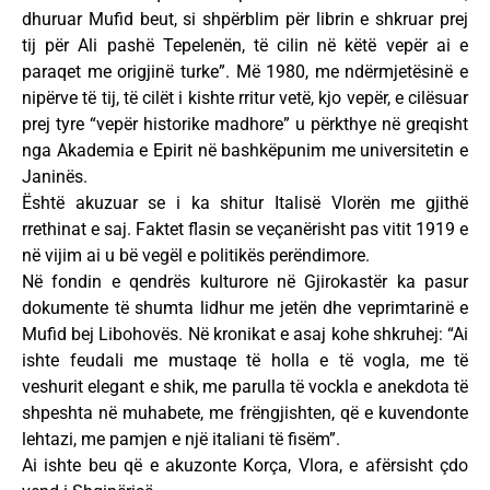
dhuruar Mufid beut, si shpërblim për librin e shkruar prej
tij për Ali pashë Tepelenën, të cilin në këtë vepër ai e
paraqet me origjinë turke”. Më 1980, me ndërmjetësinë e
nipërve të tij, të cilët i kishte rritur vetë, kjo vepër, e cilësuar
prej tyre “vepër historike madhore” u përkthye në greqisht
nga Akademia e Epirit në bashkëpunim me universitetin e
Janinës.
Është akuzuar se i ka shitur Italisë Vlorën me gjithë
rrethinat e saj. Faktet flasin se veçanërisht pas vitit 1919 e
në vijim ai u bë vegël e politikës perëndimore.
Në fondin e qendrës kulturore në Gjirokastër ka pasur
dokumente të shumta lidhur me jetën dhe veprimtarinë e
Mufid bej Libohovës. Në kronikat e asaj kohe shkruhej: “Ai
ishte feudali me mustaqe të holla e të vogla, me të
veshurit elegant e shik, me parulla të vockla e anekdota të
shpeshta në muhabete, me frëngjishten, që e kuvendonte
lehtazi, me pamjen e një italiani të fisëm”.
Ai ishte beu që e akuzonte Korça, Vlora, e afërsisht çdo