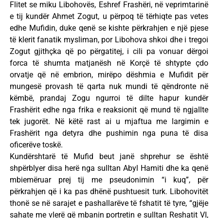
Flitet se miku Libohovës, Eshref Frashëri, në veprimtarinë
e tij kundër Ahmet Zogut, u përpoq të tërhiqte pas vetes
edhe Mufidin, duke qenë se kishte përkrahjen e një pjese
të klerit fanatik mysliman, por Libohova shkoi dhe i tregoi
Zogut gjithçka që po përgatitej, i cili pa vonuar dërgoi
forca të shumta matjanësh në Korçë të shtypte çdo
orvatje që në embrion, mirëpo dëshmia e Mufidit për
mungesë provash të qarta nuk mundi të qëndronte në
këmbë, prandaj Zogu ngurroi të dilte hapur kundër
Frashërit edhe nga frika e reaksionit që mund të ngjallte
tek jugorët. Në këtë rast ai u mjaftua me largimin e
Frashërit nga detyra dhe pushimin nga puna të disa
oficerëve toskë.
Kundërshtarë të Mufid beut janë shprehur se është
shpërblyer disa herë nga sulltan Abyl Hamiti dhe ka qenë
mbiemëruar prej tij me pseudonimin “i kuq”, për
përkrahjen që i ka pas dhënë pushtuesit turk. Libohovitët
thonë se në sarajet e pashallarëve të fshatit të tyre, “gjëje
sahate me vlerë që mbanin portretin e sulltan Reshatit VI,