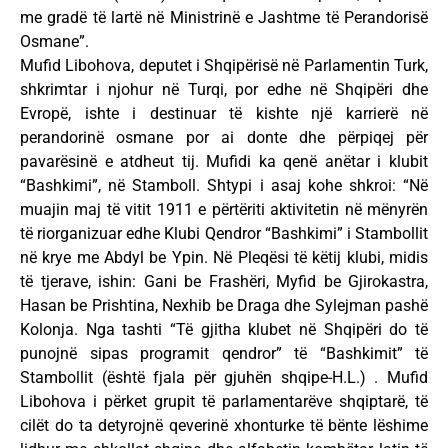
me gradë të lartë në Ministrinë e Jashtme të Perandorisë
Osmane”.
Mufid Libohova, deputet i Shqipërisë në Parlamentin Turk,
shkrimtar i njohur në Turqi, por edhe në Shqipëri dhe
Evropë, ishte i destinuar të kishte një karrierë në
perandorinë osmane por ai donte dhe përpiqej për
pavarësinë e atdheut tij. Mufidi ka qenë anëtar i klubit
“Bashkimi”, në Stamboll. Shtypi i asaj kohe shkroi: “Në
muajin maj të vitit 1911 e përtëriti aktivitetin në mënyrën
të riorganizuar edhe Klubi Qendror “Bashkimi” i Stambollit
në krye me Abdyl be Ypin. Në Pleqësi të këtij klubi, midis
të tjerave, ishin: Gani be Frashëri, Myfid be Gjirokastra,
Hasan be Prishtina, Nexhib be Draga dhe Sylejman pashë
Kolonja. Nga tashti “Të gjitha klubet në Shqipëri do të
punojnë sipas programit qendror” të “Bashkimit” të
Stambollit (është fjala për gjuhën shqipe-H.L.) . Mufid
Libohova i përket grupit të parlamentarëve shqiptarë, të
cilët do ta detyrojnë qeverinë xhonturke të bënte lëshime