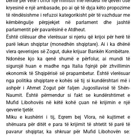
bënte për vete i ofroi një ministri me rëndësi në qeveri ose
kryesinë e një ambasade, po ai që të dyja këto propozime
të rëndësishme i refuzoi kategorikisht për të vazhduar me
këmbëngulje përpjekjet në parlament dhe jashtë
parlamentit për pavarësinë e Atdheut.
Është cilësuar dhe vlerësuar si njeriu që krijoi për herë të
parë lekun shqiptar (monedhën shqiptare). Ai i ka dhënë
vlera qeverisjes së Zogut, duke krijuar Bankën Kombëtare.
Ndonëse kjo ka qenë shumë e përfolur, ai mundi të
sigurojë huan e madhe nga Italia fqinjë për zhvillimin
ekonomik të Shqipërisë së prapambetur. Është vlerësuar
nga politika shqiptare e kohës së tij si kundërshtari më i
ashpër i Ahmet Zogut për faljen Jugosllavisë të Shën-
Naumit. Është përmendur si fakt se kundërshtimet e
Mufid Libohovës në këtë kohë çuan në krijimin e një
qeverie tjetër.
Miku e kushëriri i tij, Eqrem bej Vlora, në kujtimet e
shënuara për ditët e para të krijimit të shtetit të parë të
pavarur shqiptar, ka shkruar për Mufid Libohovën se: