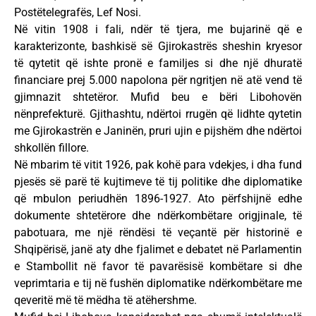
Postëtelegrafës, Lef Nosi.
Në vitin 1908 i fali, ndër të tjera, me bujarinë që e
karakterizonte, bashkisë së Gjirokastrës sheshin kryesor
të qytetit që ishte pronë e familjes si dhe një dhuratë
financiare prej 5.000 napolona për ngritjen në atë vend të
gjimnazit shtetëror. Mufid beu e bëri Libohovën
nënprefekturë. Gjithashtu, ndërtoi rrugën që lidhte qytetin
me Gjirokastrën e Janinën, pruri ujin e pijshëm dhe ndërtoi
shkollën fillore.
Në mbarim të vitit 1926, pak kohë para vdekjes, i dha fund
pjesës së parë të kujtimeve të tij politike dhe diplomatike
që mbulon periudhën 1896-1927. Ato përfshijnë edhe
dokumente shtetërore dhe ndërkombëtare origjinale, të
pabotuara, me një rëndësi të veçantë për historinë e
Shqipërisë, janë aty dhe fjalimet e debatet në Parlamentin
e Stambollit në favor të pavarësisë kombëtare si dhe
veprimtaria e tij në fushën diplomatike ndërkombëtare me
qeveritë më të mëdha të atëhershme.