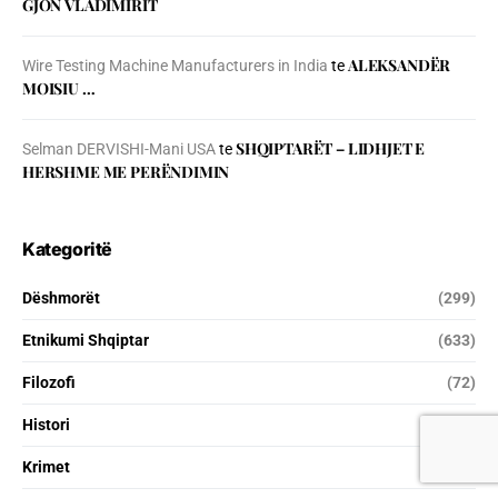
GJON VLADIMIRIT
ALEKSANDËR
Wire Testing Machine Manufacturers in India
te
MOISIU …
SHQIPTARËT – LIDHJET E
Selman DERVISHI-Mani USA
te
HERSHME ME PERËNDIMIN
Kategoritë
Dëshmorët
(299)
Etnikumi Shqiptar
(633)
Filozofi
(72)
Histori
(1 770)
Krimet
(316)