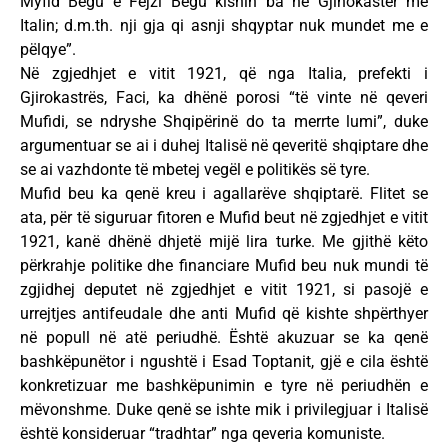
Myfid Begu e Fejzi Begu kishin ba në Gjinokastër me
Italin; d.m.th. nji gja qi asnji shqyptar nuk mundet me e
pëlqye”.
Në zgjedhjet e vitit 1921, që nga Italia, prefekti i
Gjirokastrës, Faci, ka dhënë porosi “të vinte në qeveri
Mufidi, se ndryshe Shqipërinë do ta merrte lumi”, duke
argumentuar se ai i duhej Italisë në qeveritë shqiptare dhe
se ai vazhdonte të mbetej vegël e politikës së tyre.
Mufid beu ka qenë kreu i agallarëve shqiptarë. Flitet se
ata, për të siguruar fitoren e Mufid beut në zgjedhjet e vitit
1921, kanë dhënë dhjetë mijë lira turke. Me gjithë këto
përkrahje politike dhe financiare Mufid beu nuk mundi të
zgjidhej deputet në zgjedhjet e vitit 1921, si pasojë e
urrejtjes antifeudale dhe anti Mufid që kishte shpërthyer
në popull në atë periudhë. Është akuzuar se ka qenë
bashkëpunëtor i ngushtë i Esad Toptanit, gjë e cila është
konkretizuar me bashkëpunimin e tyre në periudhën e
mëvonshme. Duke qenë se ishte mik i privilegjuar i Italisë
është konsideruar “tradhtar” nga qeveria komuniste.