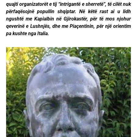
quajti organizatorët e tij “intrigantë e sherretë”, të cilët nuk
përfaqësojnë popullin shqiptar. Në këtë rast ai u lidh
ngushtë me Kapialbin në Gjirokastër, për të mos njohur
qeverinë e Lushnjës, dhe me Piaçentinin, për një orientim
pa kushte nga Italia.