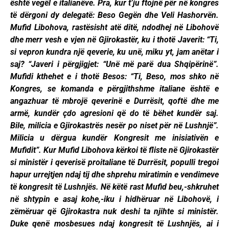
është vegël e italianëve. Pra, kur t’ju ftojnë për në kongres
të dërgoni dy delegatë: Beso Gegën dhe Veli Hashorvën.
Mufid Libohova, rastësisht atë ditë, ndodhej në Libohovë
dhe merr vesh e vjen në Gjirokastër, ku i thotë Javerit: “Ti,
si vepron kundra një qeverie, ku unë, miku yt, jam anëtar i
saj? “Javeri i përgjigjet: “Unë më parë dua Shqipërinë”.
Mufidi kthehet e i thotë Besos: “Ti, Beso, mos shko në
Kongres, se komanda e përgjithshme italiane është e
angazhuar të mbrojë qeverinë e Durrësit, qoftë dhe me
armë, kundër çdo agresioni që do të bëhet kundër saj.
Bile, milicia e Gjirokastrës nesër po niset për në Lushnjë”.
Milicia u dërgua kundër Kongresit me inisiativën e
Mufidit”. Kur Mufid Libohova kërkoi të fliste në Gjirokastër
si ministër i qeverisë proitaliane të Durrësit, populli tregoi
hapur urrejtjen ndaj tij dhe shprehu miratimin e vendimeve
të kongresit të Lushnjës. Në këtë rast Mufid beu,-shkruhet
në shtypin e asaj kohe,-iku i hidhëruar në Libohovë, i
zëmëruar që Gjirokastra nuk deshi ta njihte si ministër.
Duke qenë mosbesues ndaj kongresit të Lushnjës, ai i