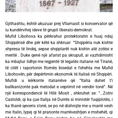
Gjithashtu, është akuzuar prej Vllamasit si konservator që
iu kundërvihej ideve të grupit liberalo-demokrat.
Mufid Libohova ka përkrahur protektoratin e huaj ndaj
Shqipërisë dhe për këtë ka shkruar: “Shqipëria nuk kishte
shpresa të lindej, sepse shqiptarët nuk kishin atë zotësi e
meritë . Duke qenë një afarist pa skrupull, ai vazhdimisht
ka mbajtur lidhje me regjentë të legatës italiane në Tiranë,
të cilët i raportonin Romës bisedat e fshehta me Mufid
Libohovën, për depërtimin ekonomik të Italisë në Shqipëri.
Mufidi u kërkonte italianëve që “Italia duhet t’i
ballkanizonte pak metodat e veprimit në vendin tonë”. Në
një korrespondencë të Hilë Mosit , shkruhet se: “…Zotni
Castoldi, qi ka çue Italija në Durrës si ministër fuqiplotës, i
ka thanë qeveris s’onë, se po në dishrojte me u marrë vesh
me Italin, lypej qi të pranonte marrëveshtjen e mshehët, qi