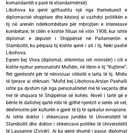
komandantët e parë të xhandarmërisë).
Libohova ka qenë gjithashtu një nga themeluesit e
diplomacisë shqiptare dhe kësisoj ai vazhdoi politikën e
tij në arenën ndërkombëtare për mbrojtjen e interesave
kombëtare, të cilën e kishte filluar në vitin 1908, kur ishte
diplomat e deputet i Shqipërisë në Parlamentin e
Stambollit, ku përpara tij kishte qenë i ati i tij, Neki pashë
Libohova.
Eqrem bej Vlora (diplomat, shkrimtar, ish ministër) i cili e
kishte njohur personalisht Mufidin, në librin e tij “Kujtime”,
flet gjerësisht për të nënvizuar cilësitë e larta të tij. Midis
të tjerave ai shkruan: “Mufid bej Libohova-Arslan Pashalli
ishte pa dyshim një nga personalitetet më të veçanta dhe
më të shquara të Shqipërisë së kohës. Niveli i lartë që e
bënte të dallohej qartë mbi të gjithë njerëzit e serës së vet,
dëshmonte për kulturën e gjerë të tij të spikatur evropiane.
Ai ishte doktor i shkencave juridike të Universitetit të
Stambollit dhe doktor i shkencave politike të Universitetit
të Lausanne (Zvicër). Ai ka qenë shumë i pasur, diplomat