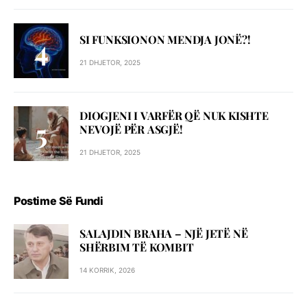
SI FUNKSIONON MENDJA JONË?!
21 DHJETOR, 2025
DIOGJENI I VARFËR QË NUK KISHTE
NEVOJË PËR ASGJË!
21 DHJETOR, 2025
Postime Së Fundi
SALAJDIN BRAHA – NJЁ JETЁ NЁ
SHЁRBIM TЁ KOMBIT
14 KORRIK, 2026