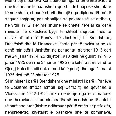
Mufid bej Libohova konsiderohet nga shumë intelektualë
dhe historianë të paanshëm, qofshin të huaj ose shqiptarë
të ndershëm, si burrë shteti dhe një nga diplomatët më të
shquar shqiptar, pas shpalljes së pavarësisë së atdheut,
në vitin 1912. Për më shumë se dhjetë herë ai ka qenë
ministër në dikasteret kyçe të shtetit shqiptar, mes të
cilave në ato të Punëve të Jashtme, të Brendshme,
Drejtësisë dhe të Financave. Është për të theksuar se ka
qenë ministër i Jashtëm në periudhat: qershor 1913 deri
më 24 janar 1914; 25 dhjetor 1918 deri në gusht 1919; 6
janar 1925 deri më 31 janar 1925 (në këtë rast në vend të
Gjergj Kolecit, i cili nuk e mori këtë post) dhe nga 1 marsi
1925 deri më 23 shtator 1925.
Si ministër i parë i Brendshëm dhe ministri i parë i Punëve
të Jashtme (mbas Ismail bej Qemalit) në qeverinë e
Vlorës, më 1912-1913, ai ka qenë një nga reformatorët
dhe themeluesit e administratës së brendshme të shtetit
të parë shqiptar (kishte ndihmuar për të emëruar prefektët,
nënprefektët, kryetarët e bashkive dhe të komunave,