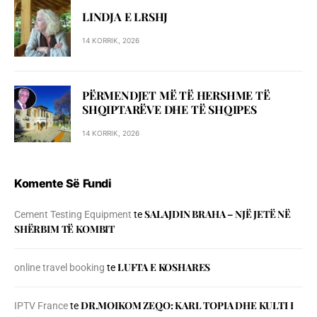
LINDJA E LRSHJ
14 KORRIK, 2026
PËRMENDJET MË TË HERSHME TË
SHQIPTARËVE DHE TË SHQIPES
14 KORRIK, 2026
Komente Së Fundi
SALAJDIN BRAHA – NJЁ JETЁ NЁ
Cement Testing Equipment
te
SHЁRBIM TЁ KOMBIT
LUFTA E KOSHARES
online travel booking
te
DR.MOIKOM ZEQO: KARL TOPIA DHE KULTI I
IPTV France
te