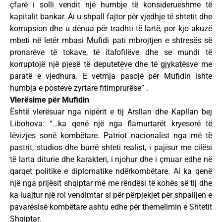
çfarë i solli vendit një humbje të konsiderueshme të
kapitalit bankar. Ai u shpall fajtor për vjedhje të shtetit dhe
korrupsion dhe u dënua për tradhti të lartë, por kjo akuzë
mbeti në letër mbasi Mufidi pati mbrojtjen e shtresës së
pronarëve të tokave, të italofilëve dhe se mundi të
korruptojë një pjesë të deputetëve dhe të gjykatësve me
paratë e vjedhura. E vetmja pasojë për Mufidin ishte
humbja e posteve zyrtare fitimprurëse” .
Vlerësime për Mufidin
Është vlerësuar nga nipërit e tij Arsllan dhe Kapllan bej
Libohova: “…ka qenë një nga flamurtarët kryesorë të
lëvizjes sonë kombëtare. Patriot nacionalist nga më të
pastrit, studios dhe burrë shteti realist, i pajisur me cilësi
të larta diturie dhe karakteri, i njohur dhe i çmuar edhe në
qarqet politike e diplomatike ndërkombëtare. Ai ka qenë
një nga prijësit shqiptar më me rëndësi të kohës së tij dhe
ka luajtur një rol vendimtar si për përpjekjet për shpalljen e
pavarësisë kombëtare ashtu edhe për themelimin e Shtetit
Shqiptar.