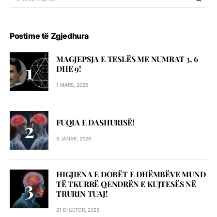
Postime të Zgjedhura
MAGJEPSJA E TESLËS ME NUMRAT 3, 6
DHE 9!
1 MARS, 2026
FUQIA E DASHURISË!
8 JANAR, 2026
HIGJIENA E DOBËT E DHËMBËVE MUND
TË TKURRË QENDRËN E KUJTESËS NË
TRURIN TUAJ!
21 DHJETOR, 2025