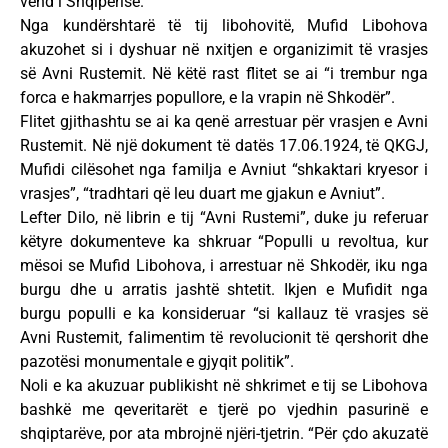
vend i Shqipërisë.
Nga kundërshtarë të tij libohovitë, Mufid Libohova
akuzohet si i dyshuar në nxitjen e organizimit të vrasjes
së Avni Rustemit. Në këtë rast flitet se ai “i trembur nga
forca e hakmarrjes popullore, e la vrapin në Shkodër”.
Flitet gjithashtu se ai ka qenë arrestuar për vrasjen e Avni
Rustemit. Në një dokument të datës 17.06.1924, të QKGJ,
Mufidi cilësohet nga familja e Avniut “shkaktari kryesor i
vrasjes”, “tradhtari që leu duart me gjakun e Avniut”.
Lefter Dilo, në librin e tij “Avni Rustemi”, duke ju referuar
këtyre dokumenteve ka shkruar “Populli u revoltua, kur
mësoi se Mufid Libohova, i arrestuar në Shkodër, iku nga
burgu dhe u arratis jashtë shtetit. Ikjen e Mufidit nga
burgu populli e ka konsideruar “si kallauz të vrasjes së
Avni Rustemit, falimentim të revolucionit të qershorit dhe
pazotësi monumentale e gjyqit politik”.
Noli e ka akuzuar publikisht në shkrimet e tij se Libohova
bashkë me qeveritarët e tjerë po vjedhin pasurinë e
shqiptarëve, por ata mbrojnë njëri-tjetrin. “Për çdo akuzatë