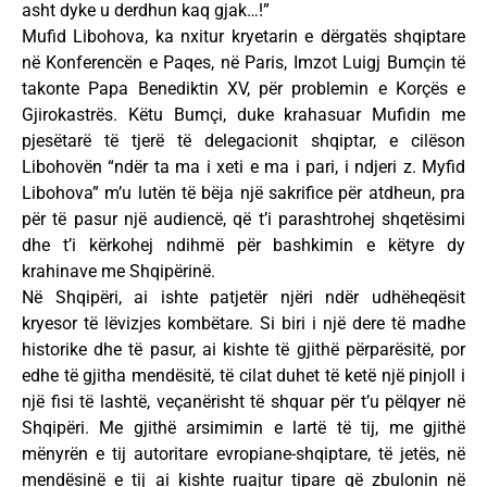
asht dyke u derdhun kaq gjak…!”
Mufid Libohova, ka nxitur kryetarin e dërgatës shqiptare
në Konferencën e Paqes, në Paris, Imzot Luigj Bumçin të
takonte Papa Benediktin XV, për problemin e Korçës e
Gjirokastrës. Këtu Bumçi, duke krahasuar Mufidin me
pjesëtarë të tjerë të delegacionit shqiptar, e cilëson
Libohovën “ndër ta ma i xeti e ma i pari, i ndjeri z. Myfid
Libohova” m’u lutën të bëja një sakrifice për atdheun, pra
për të pasur një audiencë, që t’i parashtrohej shqetësimi
dhe t’i kërkohej ndihmë për bashkimin e këtyre dy
krahinave me Shqipërinë.
Në Shqipëri, ai ishte patjetër njëri ndër udhëheqësit
kryesor të lëvizjes kombëtare. Si biri i një dere të madhe
historike dhe të pasur, ai kishte të gjithë përparësitë, por
edhe të gjitha mendësitë, të cilat duhet të ketë një pinjoll i
një fisi të lashtë, veçanërisht të shquar për t’u pëlqyer në
Shqipëri. Me gjithë arsimimin e lartë të tij, me gjithë
mënyrën e tij autoritare evropiane-shqiptare, të jetës, në
mendësinë e tij ai kishte ruajtur tipare që zbulonin në