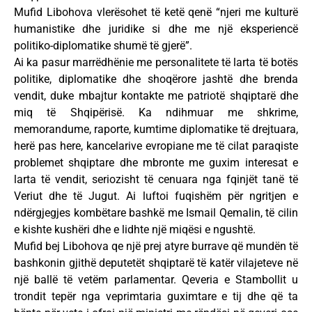
Mufid Libohova vlerësohet të ketë qenë “njeri me kulturë
humanistike dhe juridike si dhe me një eksperiencë
politiko-diplomatike shumë të gjerë”.
Ai ka pasur marrëdhënie me personalitete të larta të botës
politike, diplomatike dhe shoqërore jashtë dhe brenda
vendit, duke mbajtur kontakte me patriotë shqiptarë dhe
miq të Shqipërisë. Ka ndihmuar me shkrime,
memorandume, raporte, kumtime diplomatike të drejtuara,
herë pas here, kancelarive evropiane me të cilat paraqiste
problemet shqiptare dhe mbronte me guxim interesat e
larta të vendit, seriozisht të cenuara nga fqinjët tanë të
Veriut dhe të Jugut. Ai luftoi fuqishëm për ngritjen e
ndërgjegjes kombëtare bashkë me Ismail Qemalin, të cilin
e kishte kushëri dhe e lidhte një miqësi e ngushtë.
Mufid bej Libohova qe një prej atyre burrave që mundën të
bashkonin gjithë deputetët shqiptarë të katër vilajeteve në
një ballë të vetëm parlamentar. Qeveria e Stambollit u
trondit tepër nga veprimtaria guximtare e tij dhe që ta