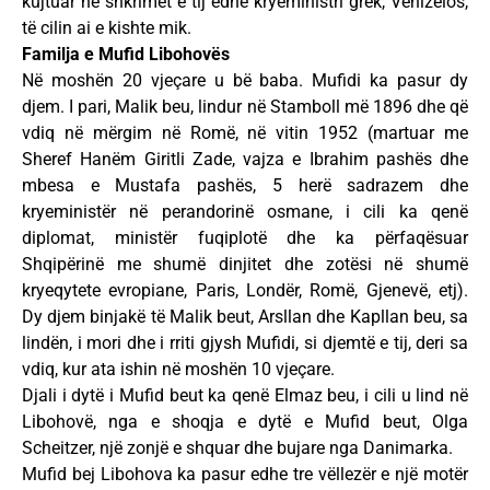
kujtuar në shkrimet e tij edhe kryeministri grek, Venizelos,
të cilin ai e kishte mik.
Familja e Mufid Libohovës
Në moshën 20 vjeçare u bë baba. Mufidi ka pasur dy
djem. I pari, Malik beu, lindur në Stamboll më 1896 dhe që
vdiq në mërgim në Romë, në vitin 1952 (martuar me
Sheref Hanëm Giritli Zade, vajza e Ibrahim pashës dhe
mbesa e Mustafa pashës, 5 herë sadrazem dhe
kryeministër në perandorinë osmane, i cili ka qenë
diplomat, ministër fuqiplotë dhe ka përfaqësuar
Shqipërinë me shumë dinjitet dhe zotësi në shumë
kryeqytete evropiane, Paris, Londër, Romë, Gjenevë, etj).
Dy djem binjakë të Malik beut, Arsllan dhe Kapllan beu, sa
lindën, i mori dhe i rriti gjysh Mufidi, si djemtë e tij, deri sa
vdiq, kur ata ishin në moshën 10 vjeçare.
Djali i dytë i Mufid beut ka qenë Elmaz beu, i cili u lind në
Libohovë, nga e shoqja e dytë e Mufid beut, Olga
Scheitzer, një zonjë e shquar dhe bujare nga Danimarka.
Mufid bej Libohova ka pasur edhe tre vëllezër e një motër