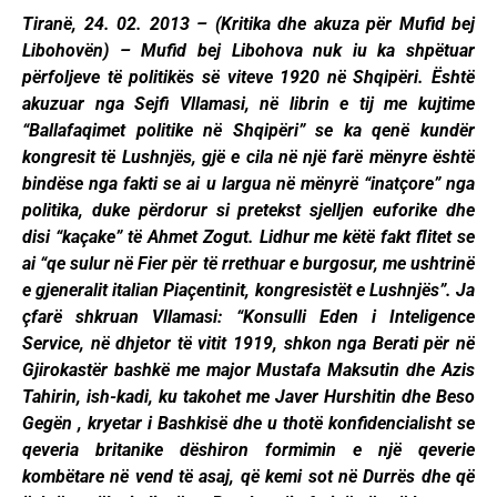
Tiranë, 24. 02. 2013 – (Kritika dhe akuza për Mufid bej
Libohovën) – Mufid bej Libohova nuk iu ka shpëtuar
përfoljeve të politikës së viteve 1920 në Shqipëri. Është
akuzuar nga Sejfi Vllamasi, në librin e tij me kujtime
“Ballafaqimet politike në Shqipëri” se ka qenë kundër
kongresit të Lushnjës, gjë e cila në një farë mënyre është
bindëse nga fakti se ai u largua në mënyrë “inatçore” nga
politika, duke përdorur si pretekst sjelljen euforike dhe
disi “kaçake” të Ahmet Zogut. Lidhur me këtë fakt flitet se
ai “qe sulur në Fier për të rrethuar e burgosur, me ushtrinë
e gjeneralit italian Piaçentinit, kongresistët e Lushnjës”. Ja
çfarë shkruan Vllamasi: “Konsulli Eden i Inteligence
Service, në dhjetor të vitit 1919, shkon nga Berati për në
Gjirokastër bashkë me major Mustafa Maksutin dhe Azis
Tahirin, ish-kadi, ku takohet me Javer Hurshitin dhe Beso
Gegën , kryetar i Bashkisë dhe u thotë konfidencialisht se
qeveria britanike dëshiron formimin e një qeverie
kombëtare në vend të asaj, që kemi sot në Durrës dhe që