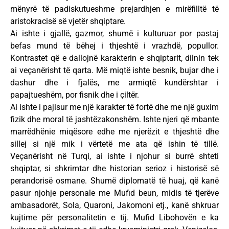
mënyrë të padiskutueshme prejardhjen e mirëfilltë të
aristokracisë së vjetër shqiptare.
Ai ishte i gjallë, gazmor, shumë i kulturuar por pastaj
befas mund të bëhej i thjeshtë i vrazhdë, popullor.
Kontrastet që e dallojnë karakterin e shqiptarit, dilnin tek
ai veçanërisht të qarta. Më miqtë ishte besnik, bujar dhe i
dashur dhe i fjalës, me armiqtë kundërshtar i
papajtueshëm, por fisnik dhe i çiltër.
Ai ishte i pajisur me një karakter të fortë dhe me një guxim
fizik dhe moral të jashtëzakonshëm. Ishte njeri që mbante
marrëdhënie miqësore edhe me njerëzit e thjeshtë dhe
sillej si një mik i vërtetë me ata që ishin të tillë.
Veçanërisht në Turqi, ai ishte i njohur si burrë shteti
shqiptar, si shkrimtar dhe historian serioz i historisë së
perandorisë osmane. Shumë diplomatë të huaj, që kanë
pasur njohje personale me Mufid beun, midis të tjerëve
ambasadorët, Sola, Quaroni, Jakomoni etj., kanë shkruar
kujtime për personalitetin e tij. Mufid Libohovën e ka