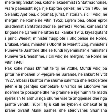
më të rinj: Sedat beu, kolonel akademist i Shtatmadhorisë,
vrarë pabesisht nga një kapiten çerkez, në vitin 1906, në
Selanik; Ajet beu, diplomat, jurist, historian, i cili vdiq, në
mërgim në Romë në vitin 1952; Eqrem beu, oficer epror
akademist i Shtatmadhorisë, prefekt i Vlorës, komandant
brigade në Çamëri në luftën ballkanike 1912, kryeadjutant
i princ Wied-it, ministër fuqiplotë i Shqipërisë në Romë,
Bruksel, Paris, ministër i Oborrit të Mbretit Zog, ministër i
Punëve të Jashtme dhe së fundi kryeministër e ministër i
Punëve të Brendshme, i cili vdiq në mërgim, në Romë në
vitin 1948.
Pak kohë mbas kthimit të tij në Atdhe, Mufidi vdiq pa
pritur në moshën 51-vjeçare në Sarandë, në shkurt të vitit
1927, mbasi i kushtoi më shumë sakrifica dhe rreziqe tërë
jetën e tij çështjes kombëtare. U varros në Libohovë me
nderime të posaçme dhe në praninë e një numri të madh
njerëzish të ardhur nga shumë vise të Shqipërisë dhe nga
jashtë vendit. Trupi i tij u kall në tyrben e oxhakut të tij
pranë gjyshit Malik pashës dhe stërgjyshes Shanisha