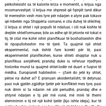
përkohësisht sa të kalonte kriza e momentit, u krijua nga
mosmarveshjet. U krijua me shpresë që fqinjët tanë dikur
të merreshin vesh mes tyre për ndarjen e atyre pak tokave
që mbetën nga Shqipëria osmane, e cila duhej të shkrihej.
U krijua si shtet i një populli të ndaluar, i cili nuk kishte të
drejtën shtetformuese, bile as edhe që të jetonte në tokat e
tij, të cilat me kohë ishin planifikuar të boshatiseshin dhe
të ripopulloheshin me të tjerë. Ta quajmë një shtet
eksperimental, nuk është fare korekt për të, pasi
eksperimentet planifikohen, kurse shteti shqiptar nuk u
planifikua asnjëherë, prandaj duke iu referuar rrjedhjes
historike mund ta quajmë shtet-lodër në duart e fuqive të
mëdha. Europianët habiteshin – çfarë do jetë ky shtet,
përse na duhet ai? E pranuan aksidentalisht, të detyruar,
pasi nuk gjetën zgjidhje tjetër për konfliktet mes tyre, pasi
nuk dinin si ta ndanin në atë periudhë, prandaj dhe e
shtynë ndarjen e tij për më vonë, më mirë të themi
eleminimin e tij në një kohë tjetër (kjo ishte ideja), kur të