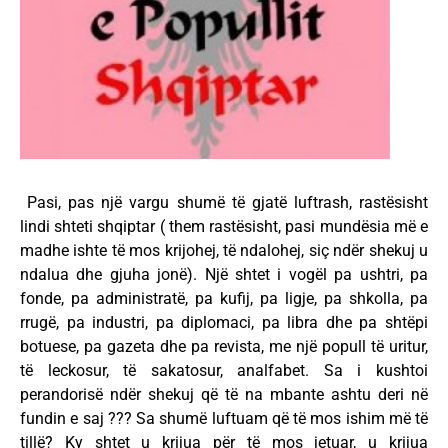
Pasi, pas një vargu shumë të gjatë luftrash, rastësisht
lindi shteti shqiptar ( them rastësisht, pasi mundësia më e
madhe ishte të mos krijohej, të ndalohej, siç ndër shekuj u
ndalua dhe gjuha jonë). Një shtet i vogël pa ushtri, pa
fonde, pa administratë, pa kufij, pa ligje, pa shkolla, pa
rrugë, pa industri, pa diplomaci, pa libra dhe pa shtëpi
botuese, pa gazeta dhe pa revista, me një popull të uritur,
të leckosur, të sakatosur, analfabet. Sa i kushtoi
perandorisë ndër shekuj që të na mbante ashtu deri në
fundin e saj ??? Sa shumë luftuam që të mos ishim më të
tillë? Ky shtet u krijua për të mos jetuar, u krijua