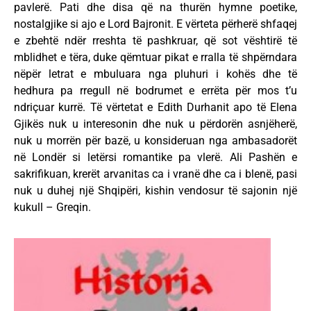
pavlerë. Pati dhe disa që na thurën hymne poetike,
nostalgjike si ajo e Lord Bajronit. E vërteta përherë shfaqej
e zbehtë ndër rreshta të pashkruar, që sot vështirë të
mblidhet e tëra, duke qëmtuar pikat e rralla të shpërndara
nëpër letrat e mbuluara nga pluhuri i kohës dhe të
hedhura pa rregull në bodrumet e errëta për mos t’u
ndriçuar kurrë. Të vërtetat e Edith Durhanit apo të Elena
Gjikës nuk u interesonin dhe nuk u përdorën asnjëherë,
nuk u morrën për bazë, u konsideruan nga ambasadorët
në Londër si letërsi romantike pa vlerë. Ali Pashën e
sakrifikuan, krerët arvanitas ca i vranë dhe ca i blenë, pasi
nuk u duhej një Shqipëri, kishin vendosur të sajonin një
kukull – Greqin.