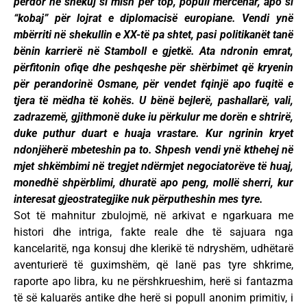
përdor në shekuj si mish për top, popull mercenar, apo si
“kobaj” për lojrat e diplomacisë europiane. Vendi ynë
mbërriti në shekullin e XX-të pa shtet, pasi politikanët tanë
bënin karrierë në Stamboll e gjetkë. Ata ndronin emrat,
përfitonin ofiqe dhe peshqeshe për shërbimet që kryenin
për perandorinë Osmane, për vendet fqinjë apo fuqitë e
tjera të mëdha të kohës. U bënë bejlerë, pashallarë, vali,
zadrazemë, gjithmonë duke iu përkulur me dorën e shtrirë,
duke puthur duart e huaja vrastare. Kur ngrinin kryet
ndonjëherë mbeteshin pa to. Shpesh vendi ynë kthehej në
mjet shkëmbimi në tregjet ndërmjet negociatorëve të huaj,
monedhë shpërblimi, dhuratë apo peng, mollë sherri, kur
interesat gjeostrategjike nuk përputheshin mes tyre.
Sot të mahnitur zbulojmë, në arkivat e ngarkuara me
histori dhe intriga, fakte reale dhe të sajuara nga
kancelaritë, nga konsuj dhe klerikë të ndryshëm, udhëtarë
aventurierë të guximshëm, që lanë pas tyre shkrime,
raporte apo libra, ku ne përshkrueshim, herë si fantazma
të së kaluarës antike dhe herë si popull anonim primitiv, i