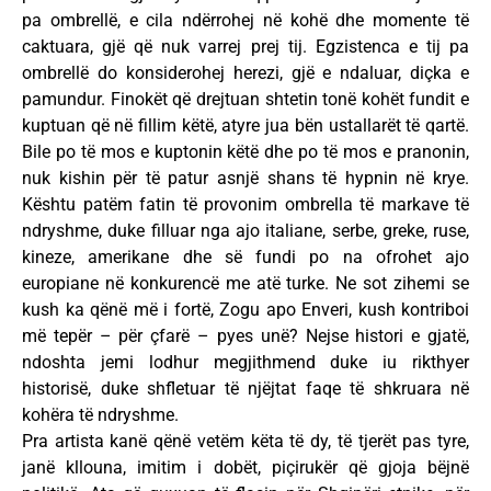
pa ombrellë, e cila ndërrohej në kohë dhe momente të
caktuara, gjë që nuk varrej prej tij. Egzistenca e tij pa
ombrellë do konsiderohej herezi, gjë e ndaluar, diçka e
pamundur. Finokët që drejtuan shtetin tonë kohët fundit e
kuptuan që në fillim këtë, atyre jua bën ustallarët të qartë.
Bile po të mos e kuptonin këtë dhe po të mos e pranonin,
nuk kishin për të patur asnjë shans të hypnin në krye.
Kështu patëm fatin të provonim ombrella të markave të
ndryshme, duke filluar nga ajo italiane, serbe, greke, ruse,
kineze, amerikane dhe së fundi po na ofrohet ajo
europiane në konkurencë me atë turke. Ne sot zihemi se
kush ka qënë më i fortë, Zogu apo Enveri, kush kontriboi
më tepër – për çfarë – pyes unë? Nejse histori e gjatë,
ndoshta jemi lodhur megjithmend duke iu rikthyer
historisë, duke shfletuar të njëjtat faqe të shkruara në
kohëra të ndryshme.
Pra artista kanë qënë vetëm këta të dy, të tjerët pas tyre,
janë kllouna, imitim i dobët, piçirukër që gjoja bëjnë