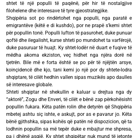
shtet të një populli të paqënë, për hir të nostalgjive
filohelene dhe interesave të tyre gjeostrategjike.
Shqipëria sot po rindërtohet nga populli, nga paratë e
emigrantëve (këtë e di kushdo), por ne prapë s’kemi shtet
për popullin tonë. Populli lufton të pasurohet, duke punuar
qoftë dhe ilegalisht, kurse shteti po mundohet ta varfërojë,
duke pasuruar të huajt. Ky shtet-lodër në duart e fuqive të
mëdha akoma ekziston, veç hidhet nga njëra dorë në
tjetrën. Bile më e forta është se po për të njëjtën arsye,
koinçidencë dhe kjo, tani kemi jo një por dy shtete-lodra
shqiptare, të cilët hedhin vallen sipas muzikës apo daulles
së interesave globale.
Shteti shqiptar në shekullin e kaluar u drejtua nga dy
“aktorë”, Zogu dhe Enveri, të cilët e bënë zap përkohësisht
popullin fukara. Këta patën rolin dhe detyrën që Shqipëria
mbetej ashtu siç ishte, e askujt, por as e pavarur jo. Këta
bënë gjithshka, sipas kohës që patën në dispozicion, që ta
lodhnin popullin sa më tepër duke e mbajtur me shpresa,
pa i dhënë asgjë. Ky shtet shqipëtar nuk mund të jetonte