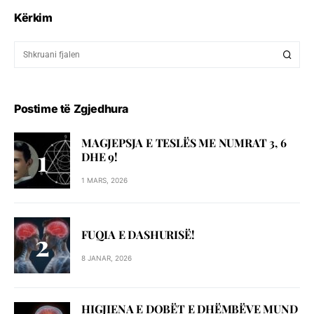
Kërkim
Postime të Zgjedhura
MAGJEPSJA E TESLËS ME NUMRAT 3, 6
DHE 9!
1 MARS, 2026
FUQIA E DASHURISË!
8 JANAR, 2026
HIGJIENA E DOBËT E DHËMBËVE MUND