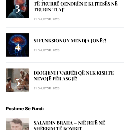
TË TKURRË QENDRËN E KUJTESËS NË
TRURIN TUAJ!
21 DHJETOR, 2025
SI FUNKSIONON MENDJA JONË?!
21 DHJETOR, 2025
DIOGJENI I VARFËR QË NUK KISHTE
NEVOJË PËR ASGJË!
21 DHJETOR, 2025
Postime Së Fundi
SALAJDIN BRAHA – NJЁ JETЁ NЁ
SHЁRBIM TЁ KOMBIT