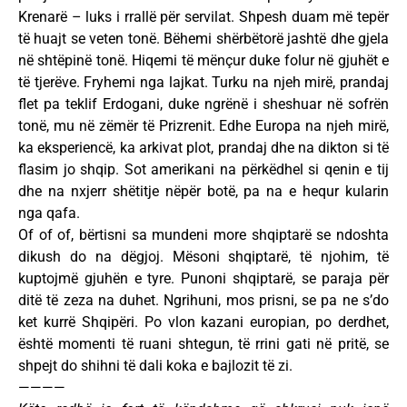
Krenarë – luks i rrallë për servilat. Shpesh duam më tepër
të huajt se veten tonë. Bëhemi shërbëtorë jashtë dhe gjela
në shtëpinë tonë. Hiqemi të mënçur duke folur në gjuhët e
të tjerëve. Fryhemi nga lajkat. Turku na njeh mirë, prandaj
flet pa teklif Erdogani, duke ngrënë i sheshuar në sofrën
tonë, mu në zëmër të Prizrenit. Edhe Europa na njeh mirë,
ka eksperiencë, ka arkivat plot, prandaj dhe na dikton si të
flasim jo shqip. Sot amerikani na përkëdhel si qenin e tij
dhe na nxjerr shëtitje nëpër botë, pa na e hequr kularin
nga qafa.
Of of of, bërtisni sa mundeni more shqiptarë se ndoshta
dikush do na dëgjoj. Mësoni shqiptarë, të njohim, të
kuptojmë gjuhën e tyre. Punoni shqiptarë, se paraja për
ditë të zeza na duhet. Ngrihuni, mos prisni, se pa ne s’do
ket kurrë Shqipëri. Po vlon kazani europian, po derdhet,
është momenti të ruani shtegun, të rrini gati në pritë, se
shpejt do shihni të dali koka e bajlozit të zi.
————