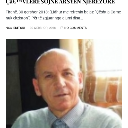
Çâ€™VLERËSOJNË ARSYEN NJERËZORE
Tiranë, 30 qershor 2018: (Lidhur me refrenin bajat: ”Çështja Çame
nuk ekziston”) Për të zgjuar nga gjumi disa…
NGA
EDITORI
30 QERSHOR, 2018
NO COMMENTS