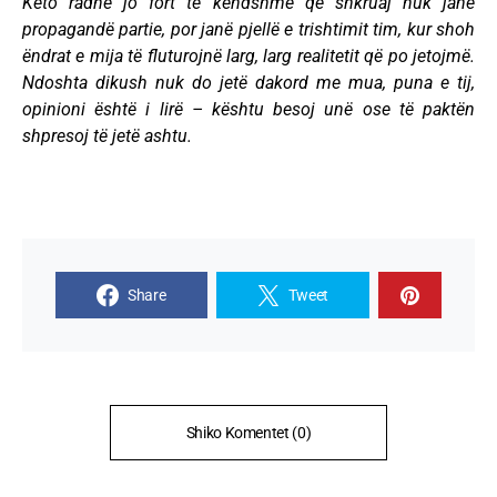
Këto radhë jo fort të këndshme që shkruaj nuk janë
propagandë partie, por janë pjellë e trishtimit tim, kur shoh
ëndrat e mija të fluturojnë larg, larg realitetit që po jetojmë.
Ndoshta dikush nuk do jetë dakord me mua, puna e tij,
opinioni është i lirë – kështu besoj unë ose të paktën
shpresoj të jetë ashtu.
Share
Tweet
Shiko Komentet (0)