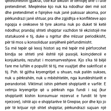
qetësoheshin gjakrat, ose kur dikush të tërhiqej dhe t’i ulte
pretendimet. Meqënëse kjo nuk ka ndodhur deri më sot
dhe pretendimet e fqinjëve nuk janë paksuar akoma, por
përkundrazi janë shtuar, pra dhe zgjidhja e konflikteve apo
ngopja e orekseve të tyre akoma nuk po duket të ketë
ndodhur, prandaj shteti shqiptar vazhdon të ekzistojë me
statukuonë e tij, duke u ngritur dhe rrëzuar periodikisht,
për të mos u konsoliduar asnjëherë përfundimisht.
Sa më tepër që lexoj histori aq më tepër më përforcohet
bindja se shteti ynë është një pasojë, koinçidencë e
konjukturës, rezultat i mosmarrveshjeve. Kjo s’ka të bëjë
fare me luftën e popullit të tij, me vuajtjet dhe sakrificat e
tij. Psh. të gjitha kryengritjet u shuan, nuk patën sukses,
nuk u përkrahën, nuk u mbështetën, nga kundërshtarët e
perandorisë. Viktimat ishin përherë shqiptarët e varfër. E
vetmja kryengritje që u përkrah nga fundi i saj (kur
shqiptarët kishin konsumuar rezervat e fundit të tyre
njerzore), ishtë ajo e shqiptarëve të Greqise, por dhe kjo jo
për të krijuar një shtet shqiptar, përkundrazi sajuan një