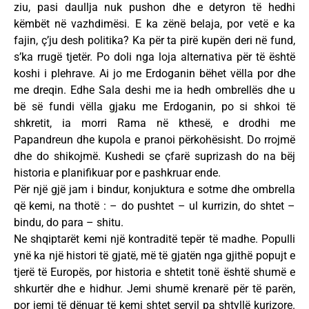
ziu, pasi daullja nuk pushon dhe e detyron të hedhi
këmbët në vazhdimësi. E ka zënë belaja, por vetë e ka
fajin, ç’ju desh politika? Ka për ta pirë kupën deri në fund,
s’ka rrugë tjetër. Po doli nga loja alternativa për të është
koshi i plehrave. Ai jo me Erdoganin bëhet vëlla por dhe
me dreqin. Edhe Sala deshi me ia hedh ombrellës dhe u
bë së fundi vëlla gjaku me Erdoganin, po si shkoi të
shkretit, ia morri Rama në kthesë, e drodhi me
Papandreun dhe kupola e pranoi përkohësisht. Do rrojmë
dhe do shikojmë. Kushedi se çfarë suprizash do na bëj
historia e planifikuar por e pashkruar ende.
Për një gjë jam i bindur, konjuktura e sotme dhe ombrella
që kemi, na thotë : – do pushtet – ul kurrizin, do shtet –
bindu, do para – shitu.
Ne shqiptarët kemi një kontraditë tepër të madhe. Populli
ynë ka një histori të gjatë, më të gjatën nga gjithë popujt e
tjerë të Europës, por historia e shtetit tonë është shumë e
shkurtër dhe e hidhur. Jemi shumë krenarë për të parën,
por jemi të dënuar të kemi shtet servil pa shtyllë kurizore.