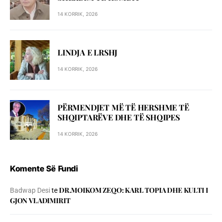
14 KORRIK, 2026
LINDJA E LRSHJ
14 KORRIK, 2026
PËRMENDJET MË TË HERSHME TË
SHQIPTARËVE DHE TË SHQIPES
14 KORRIK, 2026
Komente Së Fundi
DR.MOIKOM ZEQO: KARL TOPIA DHE KULTI I
Badwap Desi
te
GJON VLADIMIRIT