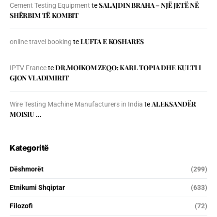
SALAJDIN BRAHA – NJЁ JETЁ NЁ
Cement Testing Equipment
te
SHЁRBIM TЁ KOMBIT
LUFTA E KOSHARES
online travel booking
te
DR.MOIKOM ZEQO: KARL TOPIA DHE KULTI I
IPTV France
te
GJON VLADIMIRIT
ALEKSANDËR
Wire Testing Machine Manufacturers in India
te
MOISIU …
Kategoritë
Dëshmorët
(299)
Etnikumi Shqiptar
(633)
Filozofi
(72)