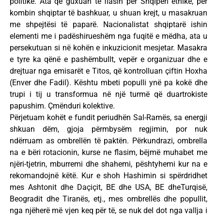
politikë. Ata që guxuan të flasin për Shqipëri etnike, për
kombin shqiptar të bashkuar, u shuan krejt, u masakruan
me shpejtësi të paparë. Nacionalistat shqiptarë ishin
elementi me i padëshirueshëm nga fuqitë e mëdha, ata u
persekutuan si në kohën e inkuzicionit mesjetar. Masakra
e tyre ka qënë e pashëmbullt, vepër e organizuar dhe e
drejtuar nga emisarët e Titos, që kontrolluan çiftin Hoxha
(Enver dhe Fadil). Kështu mbeti populli ynë pa kokë dhe
trupi i tij u transformua në një turmë që duartrokiste
papushim. Çmënduri kolektive.
Përjetuam kohët e fundit periudhën Sal-Ramës, sa energji
shkuan dëm, gjoja përmbysëm regjimin, por nuk
ndërruam as ombrellën të paktën. Përkundrazi, ombrella
na e bëri rotacionin, kurse ne flasim, bëjmë muhabet me
njëri-tjetrin, mburremi dhe shahemi, pështyhemi kur na e
rekomandojnë këtë. Kur e shoh Hashimin si spërdridhet
mes Ashtonit dhe Daçiçit, BE dhe USA, BE dheTurqisë,
Beogradit dhe Tiranës, etj., mes ombrellës dhe popullit,
nga njëherë më vjen keq për të, se nuk del dot nga vallja i