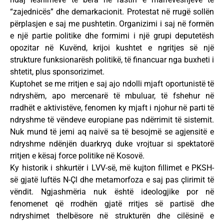
“zajednicës” dhe demarkacionit. Protestat në rrugë sollën
përplasjen e saj me pushtetin. Organizimi i saj në formën
e një partie politike dhe formimi i një grupi deputetësh
opozitar në Kuvënd, krijoi kushtet e ngritjes së një
strukture funksionarësh politikë, të financuar nga buxheti i
shtetit, plus sponsorizimet.
Kuptohet se me rritjen e saj ajo ndolli mjaft oportunistë të
ndryshëm, apo mercenarë të mbuluar, të fshehur në
rradhët e aktivistëve, fenomen ky mjaft i njohur në parti të
ndryshme të vëndeve europiane pas ndërrimit të sistemit.
Nuk mund të jemi aq naivë sa të besojmë se agjensitë e
ndryshme ndënjën duarkryq duke vrojtuar si spektatorë
rritjen e kësaj force politike në Kosovë.
Ky historik i shkurtër i LVV-së, më kujton fillimet e PKSH-
së gjatë luftës N-Çl dhe metamorfoza e saj pas çlirimit të
vëndit. Ngjashmëria nuk është ideologjike por në
fenomenet që rrodhën gjatë rritjes së partisë dhe
ndryshimet thelbësore në strukturën dhe cilësinë e