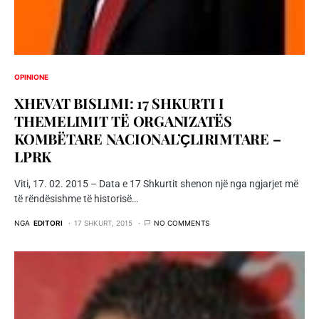
OPINIONE
XHEVAT BISLIMI: 17 SHKURTI I
THEMELIMIT TË ORGANIZATËS
KOMBËTARE NACIONAL’ҪLIRIMTARE –
LPRK
Viti, 17. 02. 2015 – Data e 17 Shkurtit shenon një nga ngjarjet më
të rëndësishme të historisë…
NGA
EDITORI
17 SHKURT, 2015
NO COMMENTS