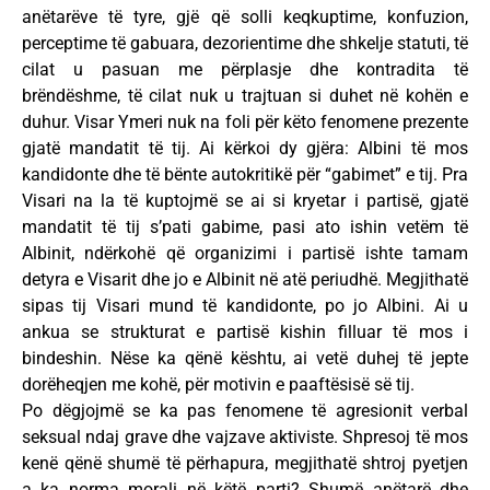
anëtarëve të tyre, gjë që solli keqkuptime, konfuzion,
perceptime të gabuara, dezorientime dhe shkelje statuti, të
cilat u pasuan me përplasje dhe kontradita të
brëndëshme, të cilat nuk u trajtuan si duhet në kohën e
duhur. Visar Ymeri nuk na foli për këto fenomene prezente
gjatë mandatit të tij. Ai kërkoi dy gjëra: Albini të mos
kandidonte dhe të bënte autokritikë për “gabimet” e tij. Pra
Visari na la të kuptojmë se ai si kryetar i partisë, gjatë
mandatit të tij s’pati gabime, pasi ato ishin vetëm të
Albinit, ndërkohë që organizimi i partisë ishte tamam
detyra e Visarit dhe jo e Albinit në atë periudhë. Megjithatë
sipas tij Visari mund të kandidonte, po jo Albini. Ai u
ankua se strukturat e partisë kishin filluar të mos i
bindeshin. Nëse ka qënë kështu, ai vetë duhej të jepte
dorëheqjen me kohë, për motivin e paaftësisë së tij.
Po dëgjojmë se ka pas fenomene të agresionit verbal
seksual ndaj grave dhe vajzave aktiviste. Shpresoj të mos
kenë qënë shumë të përhapura, megjithatë shtroj pyetjen
a ka norma morali në këtë parti? Shumë anëtarë dhe