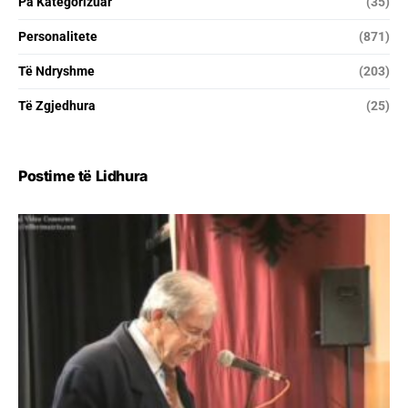
Pa Kategorizuar
(35)
Personalitete
(871)
Të Ndryshme
(203)
Të Zgjedhura
(25)
Postime të Lidhura