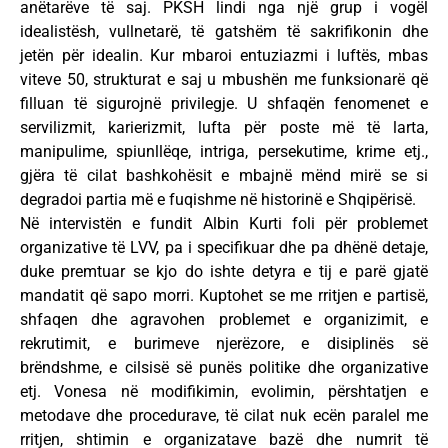
anëtarëve të saj. PKSH lindi nga një grup i vogël
idealistësh, vullnetarë, të gatshëm të sakrifikonin dhe
jetën për idealin. Kur mbaroi entuziazmi i luftës, mbas
viteve 50, strukturat e saj u mbushën me funksionarë që
filluan të sigurojnë privilegje. U shfaqën fenomenet e
servilizmit, karierizmit, lufta për poste më të larta,
manipulime, spiunllëqe, intriga, persekutime, krime etj.,
gjëra të cilat bashkohësit e mbajnë mënd mirë se si
degradoi partia më e fuqishme në historinë e Shqipërisë.
Në intervistën e fundit Albin Kurti foli për problemet
organizative të LVV, pa i specifikuar dhe pa dhënë detaje,
duke premtuar se kjo do ishte detyra e tij e parë gjatë
mandatit që sapo morri. Kuptohet se me rritjen e partisë,
shfaqen dhe agravohen problemet e organizimit, e
rekrutimit, e burimeve njerëzore, e disiplinës së
brëndshme, e cilsisë së punës politike dhe organizative
etj. Vonesa në modifikimin, evolimin, përshtatjen e
metodave dhe procedurave, të cilat nuk ecën paralel me
rritjen, shtimin e organizatave bazë dhe numrit të