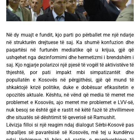
Në dy muajt e fundit, kjo parti po përballet me një ndarje
në strukturën drejtuese të saj. Ka shumë konfuzion dhe
paqartësi në furtunën mediatike që u krijua, gjë që
ushqehet nga dezinformimi dhe hermetizmi i brendshëm i
saj. Kjo ngjarje polarizoi një pjesë të vogël të aktivistëve të
thjeshtë, por pati impakt mbi simpatizantët dhe
popullatën e Kosovës në përgjithësi, gjë që mund të
shkaktojë krizë politike, duke e dobësuar efikasitetin e
opozitës aktuale. Kështu, në vënd që media të merret me
problemet e Kosovës, ajo merret me problemet e LVV-së,
nuk besoj se është gjë e rastit në këtë fazë të zhvillimeve
dhe situatës së dështimit të qeverisë së Ramushit.
Lëvizja filloi si një reagim ndaj dialogut Sërbi-Kosovë pas
shpalljes së pavarësisë së Kosovës, më tej u kundërvu
ndaj lëshimeve të bëra në rastin e marrëveshjeve të