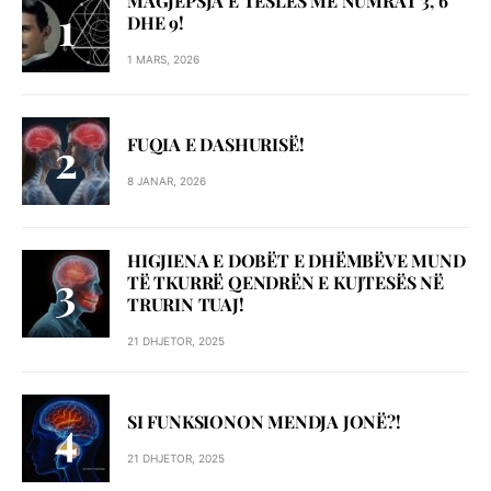
MAGJEPSJA E TESLËS ME NUMRAT 3, 6
DHE 9!
1 MARS, 2026
FUQIA E DASHURISË!
8 JANAR, 2026
HIGJIENA E DOBËT E DHËMBËVE MUND
TË TKURRË QENDRËN E KUJTESËS NË
TRURIN TUAJ!
21 DHJETOR, 2025
SI FUNKSIONON MENDJA JONË?!
21 DHJETOR, 2025