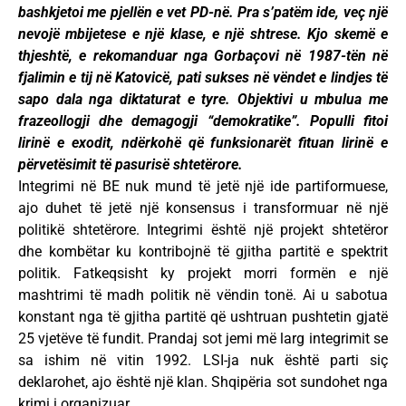
bashkjetoi me pjellën e vet PD-në. Pra s’patëm ide, veç një
nevojë mbijetese e një klase, e një shtrese. Kjo skemë e
thjeshtë, e rekomanduar nga Gorbaçovi në 1987-tën në
fjalimin e tij në Katovicë, pati sukses në vëndet e lindjes të
sapo dala nga diktaturat e tyre. Objektivi u mbulua me
frazeollogji dhe demagogji “demokratike”. Populli fitoi
lirinë e exodit, ndërkohë që funksionarët fituan lirinë e
përvetësimit të pasurisë shtetërore.
Integrimi në BE nuk mund të jetë një ide partiformuese,
ajo duhet të jetë një konsensus i transformuar në një
politikë shtetërore. Integrimi është një projekt shtetëror
dhe kombëtar ku kontribojnë të gjitha partitë e spektrit
politik. Fatkeqsisht ky projekt morri formën e një
mashtrimi të madh politik në vëndin tonë. Ai u sabotua
konstant nga të gjitha partitë që ushtruan pushtetin gjatë
25 vjetëve të fundit. Prandaj sot jemi më larg integrimit se
sa ishim në vitin 1992. LSI-ja nuk është parti siç
deklarohet, ajo është një klan. Shqipëria sot sundohet nga
krimi i organizuar.