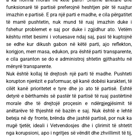
funksionarë të partisë preferojnë heshtjen për të ruajtur
imazhin e partisë. E pra një parti e madhe, e cila përgatitet
të marrë pushtetin, nuk mund të ruaj imazhin duke i
fshehur problemet e saj por duke i zgjidhur ato. Vetëm
kështu rritet besimi i votuesave ndaj saj, pasi të kuptojnë
se edhe kur dikush gabon në këtë parti, ajo reflekton,
korigjon, merr masa, edukon, pra është parti transparente,
e cila garanton se do e administroj shtetin gjithashtu në
mënyrë transparente.
Nuk është kollaj të drejtosh një parti të madhe. Pushteti
korupton njerëzit e paformuar, që kanë dobësi karakteri, të
cilët kanë prioritetet e tyre dhe jo ato të partisë. Është
detyrë e bërthamës së pastër të partisë të ruaj pastërtinë
morale dhe të drejtojë proçesin e ndërgjegjësimit të
anëtarëve të thjeshtë në bazën e saj. Nuk është e lehtë
beteja në dy fronte, brënda dhe jashtë partisë, por nuk ka
rrugë tjetër, ideali i Vetvendosjes dhe i çlirimit të shtetit
nga korupsioni, apo i ngritjes së vëndit dhe zhvillimit të tij,