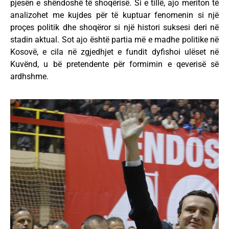
pjesën e shëndoshë të shoqërisë. Si e tillë, ajo meriton të
analizohet me kujdes për të kuptuar fenomenin si një
proçes politik dhe shoqëror si një histori suksesi deri në
stadin aktual. Sot ajo është partia më e madhe politike në
Kosovë, e cila në zgjedhjet e fundit dyfishoi ulëset në
Kuvënd, u bë pretendente për formimin e qeverisë së
ardhshme.