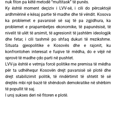
nuk fiton pa këtë metodë “multitask” të punës.
Ky është moment deçiziv i LVV-së, i cili do përcaktojë
ardhmërinë e kësaj partie të madhe dhe të vëndit. Kosova
ka problemet e pavarsisë së saj të pa zgjidhura, ka
problemet e prapambetjes ekonomike, të papunësisë, të
nivelit të ulët të arsimit, të agresionit të jashtëm ideologjik
dhe fetar, i cili tashmë po shfaq dukuri të rrezikshme.
Situata gjeopolitike e Kosovës dhe e rajonit, ku
konfrontohen interesat e fuqive të mëdha, do e vëjë në
sprovë të madhe çdo parti në pushtet.
LVV-ja është e vetmja forcë politike me premisa të mëdha
për ta udhëhequr Kosovën drejt pavarsisë së plotë dhe
drejt stabilizimit politik, të rindërtimit të shtetit të së
drejtës mbi një bazë të shëndosh demokratike në shërbim
të popullit të saj.
I uroj sukses deri në fitoren e plotë.