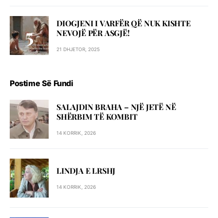
DIOGJENI I VARFËR QË NUK KISHTE
NEVOJË PËR ASGJË!
21 DHJETOR, 2025
Postime Së Fundi
SALAJDIN BRAHA – NJЁ JETЁ NЁ
SHЁRBIM TЁ KOMBIT
14 KORRIK, 2026
LINDJA E LRSHJ
14 KORRIK, 2026