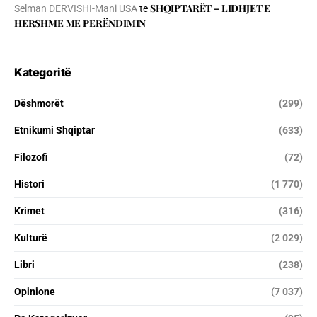
SHQIPTARËT – LIDHJET E
Selman DERVISHI-Mani USA
te
HERSHME ME PERËNDIMIN
Kategoritë
Dëshmorët
(299)
Etnikumi Shqiptar
(633)
Filozofi
(72)
Histori
(1 770)
Krimet
(316)
Kulturë
(2 029)
Libri
(238)
Opinione
(7 037)