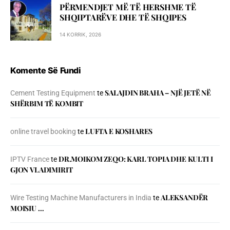
PËRMENDJET MË TË HERSHME TË
SHQIPTARËVE DHE TË SHQIPES
14 KORRIK, 2026
Komente Së Fundi
SALAJDIN BRAHA – NJЁ JETЁ NЁ
Cement Testing Equipment
te
SHЁRBIM TЁ KOMBIT
LUFTA E KOSHARES
online travel booking
te
DR.MOIKOM ZEQO: KARL TOPIA DHE KULTI I
IPTV France
te
GJON VLADIMIRIT
ALEKSANDËR
Wire Testing Machine Manufacturers in India
te
MOISIU …