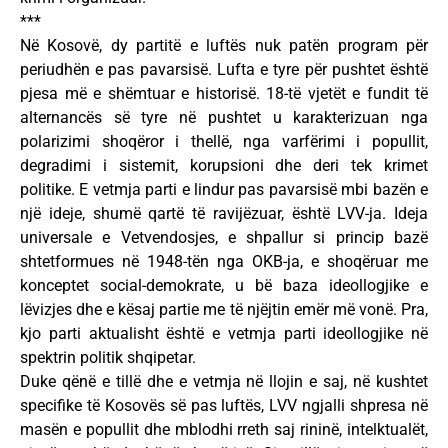
***
Në Kosovë, dy partitë e luftës nuk patën program për
periudhën e pas pavarsisë. Lufta e tyre për pushtet është
pjesa më e shëmtuar e historisë. 18-të vjetët e fundit të
alternancës së tyre në pushtet u karakterizuan nga
polarizimi shoqëror i thellë, nga varfërimi i popullit,
degradimi i sistemit, korupsioni dhe deri tek krimet
politike. E vetmja parti e lindur pas pavarsisë mbi bazën e
një ideje, shumë qartë të ravijëzuar, është LVV-ja. Ideja
universale e Vetvendosjes, e shpallur si princip bazë
shtetformues në 1948-tën nga OKB-ja, e shoqëruar me
konceptet social-demokrate, u bë baza ideollogjike e
lëvizjes dhe e kësaj partie me të njëjtin emër më vonë. Pra,
kjo parti aktualisht është e vetmja parti ideollogjike në
spektrin politik shqipetar.
Duke qënë e tillë dhe e vetmja në llojin e saj, në kushtet
specifike të Kosovës së pas luftës, LVV ngjalli shpresa në
masën e popullit dhe mblodhi rreth saj rininë, intelktualët,