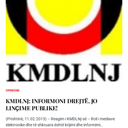
OPINIONE
KMDLNJ: INFORMONI DREJTË, JO
LINҪIME PUBLIKE!
(Prishtinë, 11.02.2013) – Reagim i KMDLNj-së – Roli i mediave
elektronike dhe të shkruara është krijimi dhe informimi…