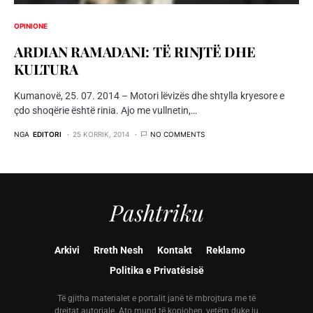
OPINIONE
ARDIAN RAMADANI: TË RINJTË DHE
KULTURA
Kumanovë, 25. 07. 2014 – Motori lëvizës dhe shtylla kryesore e
çdo shoqërie është rinia. Ajo me vullnetin,…
NGA
EDITORI
25 KORRIK, 2014
NO COMMENTS
Pashtriku
Arkivi
Rreth Nesh
Kontakt
Reklamo
Politika e Privatësisë
Të gjitha materialet e portalit janë të mbrojtura me të
drejtat autoriale. Ato mund të kopjohen, vetëm duke iu