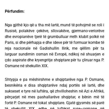
Përfundim:
Nga gjithë kjo që u tha më lartë, mund të pohojmë se roli i
Rusisë, polakëve çekëve, sllovakëve, gjermano-veriorëve
dhe evropianëve tjerë të grumbulluar rreth klubit polkë në
Paris, si dhe përhapja e dhe ideve për të formuar kombe të
reja nacionale në Gadishullin Ilirik, me qëllim për ta
larguar sundimin osman në Evropë, ndikoj në shuarjen e
çdo aspirate dhe kryengritje shqiptare për tu çliruar nga P.
Osmane në shekullin XIX.
Shtypja e pa mëshirshme e shqiptarëve nga P. Osmane,
besnikëria e disa shqiptarëve ndaj portës së lartë, dhe
sukseset e tyre në luftëra, që zhvilloheshin në Azi e Afrikë,
përçarjet në mes pashallarëve shqiptar, e bënin më të
fortë P. Osmane në tokat shqiptare. Gjatë gjysmës së parë
të shekullit XIX, edhe në luftërat ruse–osmane që