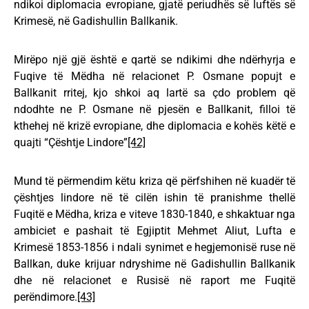
ndikoi diplomacia evropiane, gjatë periudhës së luftës së
Krimesë, në Gadishullin Ballkanik.
Mirëpo një gjë është e qartë se ndikimi dhe ndërhyrja e
Fuqive të Mëdha në relacionet P. Osmane popujt e
Ballkanit rritej, kjo shkoi aq lartë sa çdo problem që
ndodhte ne P. Osmane në pjesën e Ballkanit, filloi të
kthehej në krizë evropiane, dhe diplomacia e kohës këtë e
quajti “Çështje Lindore”
[42]
Mund të përmendim këtu kriza që përfshihen në kuadër të
çështjes lindore në të cilën ishin të pranishme thellë
Fuqitë e Mëdha, kriza e viteve 1830-1840, e shkaktuar nga
ambiciet e pashait të Egjiptit Mehmet Aliut, Lufta e
Krimesë 1853-1856 i ndali synimet e hegjemonisë ruse në
Ballkan, duke krijuar ndryshime në Gadishullin Ballkanik
dhe në relacionet e Rusisë në raport me Fuqitë
perëndimore.
[43]