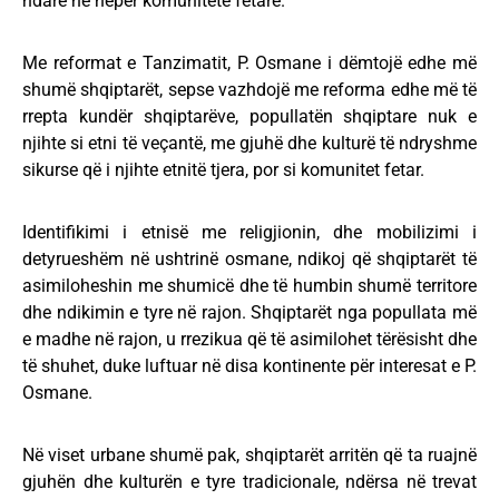
ndarë në nëpër komunitete fetare.
Me reformat e Tanzimatit, P. Osmane i dëmtojë edhe më
shumë shqiptarët, sepse vazhdojë me reforma edhe më të
rrepta kundër shqiptarëve, popullatën shqiptare nuk e
njihte si etni të veçantë, me gjuhë dhe kulturë të ndryshme
sikurse që i njihte etnitë tjera, por si komunitet fetar.
Identifikimi i etnisë me religjionin, dhe mobilizimi i
detyrueshëm në ushtrinë osmane, ndikoj që shqiptarët të
asimiloheshin me shumicë dhe të humbin shumë territore
dhe ndikimin e tyre në rajon. Shqiptarët nga popullata më
e madhe në rajon, u rrezikua që të asimilohet tërësisht dhe
të shuhet, duke luftuar në disa kontinente për interesat e P.
Osmane.
Në viset urbane shumë pak, shqiptarët arritën që ta ruajnë
gjuhën dhe kulturën e tyre tradicionale, ndërsa në trevat