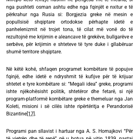
nga pushteti osman ashtu edhe nga fqinjët e nxitur e të
përkrahur nga Rusia si: Borgjezia greke në mesin e
popullsisë shqiptare ortodokse përhapte idetë e
panhelenizmit në trojet tona, të cilat më vonë do të
rezultojnë me krijimin e aleancave të grekëve, bullgarëve e
serbëve, për krijimin e shteteve të tyre duke i gllabëruar
shumë territore shqiptare.
Në këtë kohë, shfaqen programet kombëtare të popujve
fqinjë, edhe idetë e ndryshmit të kufijve për të krijuar
shtetet e tyre kombëtare si: “Megali idea” greke, programi
ishte njëkohësisht politik, shtetëror dhe fetarë, si një
program-platformë kombëtare greke e themeluar nga Jan
Koleti, misioni i së cilës ishte ripërtëritja e Perandorisë
Bizantine
[17]
.
Programi pan sllavist i hartuar nga A. S. Homajkovi “Për
të vjetrën dhe të renë” që u botua në vitin 1839, pastaj