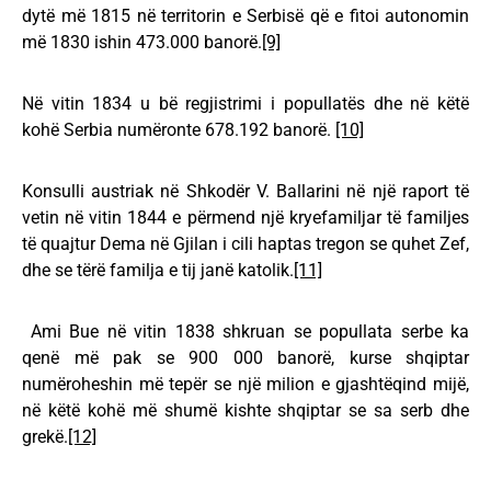
dytë më 1815 në territorin e Serbisë që e fitoi autonomin
më 1830 ishin 473.000 banorë.
[9]
Në vitin 1834 u bë regjistrimi i popullatës dhe në këtë
kohë Serbia numëronte 678.192 banorë.
[10]
Konsulli austriak në Shkodër V. Ballarini në një raport të
vetin në vitin 1844 e përmend një kryefamiljar të familjes
të quajtur Dema në Gjilan i cili haptas tregon se quhet Zef,
dhe se tërë familja e tij janë katolik.
[11]
Ami Bue në vitin 1838 shkruan se popullata serbe ka
qenë më pak se 900 000 banorë, kurse shqiptar
numëroheshin më tepër se një milion e gjashtëqind mijë,
në këtë kohë më shumë kishte shqiptar se sa serb dhe
grekë.
[12]