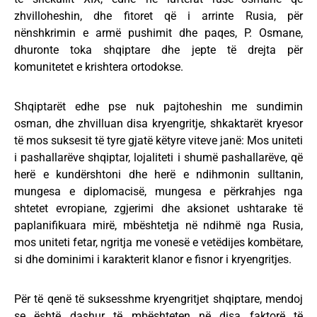
zhvilloheshin, dhe fitoret që i arrinte Rusia, për
nënshkrimin e armë pushimit dhe paqes, P. Osmane,
dhuronte toka shqiptare dhe jepte të drejta për
komunitetet e krishtera ortodokse.
Shqiptarët edhe pse nuk pajtoheshin me sundimin
osman, dhe zhvilluan disa kryengritje, shkaktarët kryesor
të mos suksesit të tyre gjatë këtyre viteve janë: Mos uniteti
i pashallarëve shqiptar, lojaliteti i shumë pashallarëve, që
herë e kundërshtoni dhe herë e ndihmonin sulltanin,
mungesa e diplomacisë, mungesa e përkrahjes nga
shtetet evropiane, zgjerimi dhe aksionet ushtarake të
paplanifikuara mirë, mbështetja në ndihmë nga Rusia,
mos uniteti fetar, ngritja me vonesë e vetëdijes kombëtare,
si dhe dominimi i karakterit klanor e fisnor i kryengritjes.
Për të qenë të suksesshme kryengritjet shqiptare, mendoj
se është dashur të mbështeten në disa faktorë të