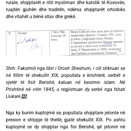
rurale, shqiptarët e ritit mysliman dhe katolik të Kosovës,
ruajtën gjuhën dhe traditën, ndërsa shqiptarët ortodoks
dhe vllahët u bënë sllav dhe grekë.
Shih: Faksimili nga libri i Orosh Sheshum, i cili shkruan se
në fillim të shekullit XIX, popullata e krishterë, serbët e
vjetër të fisit Berishë, kaluan në besimin islam. Në
Prishtinë në vitin 1845, u regjistruan dy serbë nga fshati
Llukarë.
[2]
Nga ky burim kuptojmë se, popullata shqiptare jetonte në
presion e shtypje të thellë, gjatë shekullit XIX. Po ashtu
kuptojmë se dy shqiptar nga fisi Berishë, që jetonin në