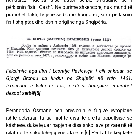
përkisnin fisit “Gash”. Në burime shkencore, nuk mund të
pranohet fakti, të jenë serb apo hungarez, kur i përkisnin
fisit shqiptar, dhe kishin origjinë nga Shqipëria.
Faksimile nga libri i Leontije Pavloviçit, i cili shkruan se
Gjorgj Branku ka lindur në Shqipëri në vitin 1461,
fëmijërinë e kaloi në Itali, i cili si hungarez emërohet
despot serbë!
[5]
Perandoria Osmane nën presionin e fuqive evropiane
ishte detyruar, tu ua njohtë disa të drejta popullsisë së
krishterë, duke lejuar hapjen e disa shkollave private në të
cilat do të shkollohej gjenerata e re.
[6]
Për fat të keq këtë