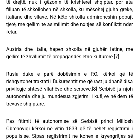
të drejtë, nuk i gëzonin të krishterët shqiptar, por ata
filluan të shkollohen në shkolla, ku mësohej gjuha greke,
italiane dhe sllave. Në këto shkolla admiroheshin popujt
tjerë, me qëllim të asimilimit dhe nxitjes së konfliktit nder
fetar.
Austria dhe Italia, hapen shkolla në gjuhën latine, me
qëllim të zhvillimit të propagandës etno-kulturore.
[7]
Rusia duke e parë dobësimin e P.O. kërkoi që të
rishqyrtohet traktati i Bukureshtit me që rast ju dhanë disa
privilegje shtesë vllahëve dhe serbëve.
[8]
Serbisë ju njoh
autonomia dhe ju mundësua zgjerimi i kufijve në dëm të
trevave shqiptare.
Pas fitimit të autonomisë së Serbisë princi Millosh
Obrenoviqi kërkoi në vitin 1833 që të bëhet regjistrimi i
popullsisë. Sipas regjistrimit në kohën e kryengritjes së