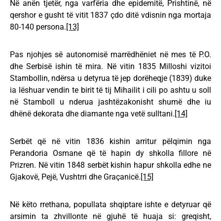
Në anën tjetër, nga varfëria dhe epidemitë, Prishtinë, në
qershor e gusht të vitit 1837 çdo ditë vdisnin nga mortaja
80-140 persona.
[13]
Pas njohjes së autonomisë marrëdhëniet në mes të P.O.
dhe Serbisë ishin të mira. Në vitin 1835 Milloshi vizitoi
Stambollin, ndërsa u detyrua të jep dorëheqje (1839) duke
ia lëshuar vendin te birit të tij Mihailit i cili po ashtu u soll
në Stamboll u nderua jashtëzakonisht shumë dhe iu
dhënë dekorata dhe diamante nga vetë sulltani.
[14]
Serbët që në vitin 1836 kishin arritur pëlqimin nga
Perandoria Osmane që të hapin dy shkolla fillore në
Prizren. Në vitin 1848 serbët kishin hapur shkolla edhe ne
Gjakovë, Pejë, Vushtrri dhe Graçanicë.
[15]
Në këto rrethana, popullata shqiptare ishte e detyruar që
arsimin ta zhvillonte në gjuhë të huaja si: greqisht,