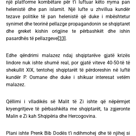
një platforme kombëtare për t’i luftuar këto rryma pan
helenistë dhe pan islamit. Një lufte u zhvillua kundër
tezave politike të pan helenistë që duke i mbështetur
synimet dhe teorinë pellazge propagandonin se shqiptaret
dhe greket kishin origjine te përbashkët dhe ishin
pasardhës të pellazgeve
[33]
.
Edhe qëndrimi malazez ndaj shqiptarëve gjatë krizës
lindore nuk ishte shumë real, por gjatë viteve 40-50-të të
shekullit XIX, tentohej shqiptarët të përdoreshin në luftë
kundër P. Osmane dhe duke i shikuar interesat vetëm
malazez.
Qëllimi i vlladikës së Malit të Zi ishte që nëpërmjet
kryengritjeve të përbashkëta me shqiptarët, ta zgjeronte
Malin e Zi kah Shqipëria dhe Hercogovina.
Plani ishte Prenk Bib Dodës t’i ndihmohej dhe të njihej si