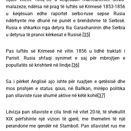
malazeze, ndërsa në prag të luftës së Krimesë 1853-1856
u keqësuan edhe raportet serbo-ruse sepse Rusia
ndërhynte me dhunë në punët e brendshme të Serbisë.
Rusia e shkarkoi nga detyra Ilia Garashaninin dhe Serbia
u detyrua të pranoi kërkesat e Rusisë.
[35]
Pas luftës së Krimesë në vitin 1856 u lidhë traktati i
Parisit. Rusia shfaqi synimet e saj për mbrojtjen e
popullatës së krishterë në lindje.
[36]
Sa i përket Anglisë ajo ishte për ruajtjen e qetësisë dhe
mos prishjen e status qous, në Ballkan, mirëpo politika
pan sllaviste ruse shumë aktive në këtë kohë
[37]
Lëvizja pan sllaviste e cila lindi në vitet 20-të, të shekullit
XIX përfshinte një vizion të gjerë, me themelim të një
perandorie me qendër në Stamboll. Pan sllavistet rus me