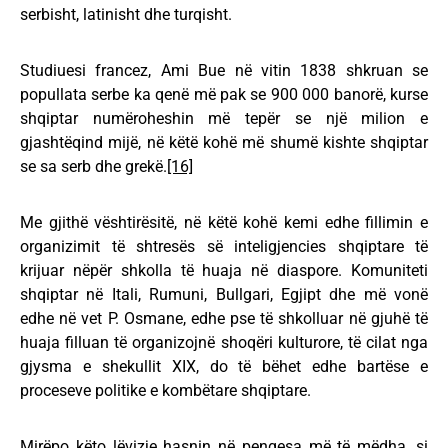
serbisht, latinisht dhe turqisht.
Studiuesi francez, Ami Bue në vitin 1838 shkruan se
popullata serbe ka qenë më pak se 900 000 banorë, kurse
shqiptar numëroheshin më tepër se një milion e
gjashtëqind mijë, në këtë kohë më shumë kishte shqiptar
se sa serb dhe grekë.
[16]
Me gjithë vështirësitë, në këtë kohë kemi edhe fillimin e
organizimit të shtresës së inteligjencies shqiptare të
krijuar nëpër shkolla të huaja në diaspore. Komuniteti
shqiptar në Itali, Rumuni, Bullgari, Egjipt dhe më vonë
edhe në vet P. Osmane, edhe pse të shkolluar në gjuhë të
huaja filluan të organizojnë shoqëri kulturore, të cilat nga
gjysma e shekullit XIX, do të bëhet edhe bartëse e
proceseve politike e kombëtare shqiptare.
Mirëpo këto lëvizje hasnin në pengesa më të mëdha, si