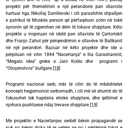
projekti për themelimin e një perandorie pan sllaviste
hartuar nga Nikollaj Danillevski i cili parashihte shpalljen
e patrikut të Moskës person që përfaqëson zotin në tokë
synonin që të zgjerohen në dëm të tokave shqiptare. Këto
projekte u inspiruan në idetë pan sllaviste të Çartoriskit
dhe Franjo Zahut për përqendrimin e sllavëve të Ballkanit
në një perandori. Bazuar në këto projekte dhe ide u
përpiluan në vitin 1844 “Nacertanja” e Ilia Garashaninit,
“Megalo idea” greke e Jani Kolës dhe programi i
“Otoçenstvos” bullgare.
[18]
Programi nacional serb, mbi të cilin do të mbështetet
koncepti hegjemonist serbomadh, i cili më së shumti do të
fokusohet tek hapësira etnike shqiptare, dhe qëllimet e
njohura pushtuese ndaj trevave shqiptare.
[19]
Me projektin e Nacertanjes serbët bënin propagandë se
nuk po bënin diçka të re vetëm se po i përtërijnë tokat e