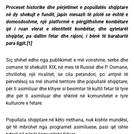
Proceset historike dhe përjetimet e popullatës shqiptare
në dy shekujt e fundit, japin mesazh të plotë se është e
domosdoshme, një platformë e përgjithshme kombëtare
që i ruan vlerat e identitetit kombëtar, dhe qytetarët
shqiptar, pa dallim fetar dhe rajoni, i bënë të barabartë
para ligjit.
[1]
Siç shihet edhe nga publikimet e më vonshme, serbe dhe
osmane të shekullit XIX, në mes të Rusisë dhe P. Osmane,
zhvillohej një rivalitet, se cila perandori, po arrijnë të
përvetësoj sa më shumë territore dhe popullatë shqiptare,
për ti asimiluar dhe kthyer si besimtar të kultit fetar të tyre
dhe për ti asimiluar dhe shkrirë në komunitetet e tyre
kulturore e fetare.
Popullata shqiptare në këto rrethana, nuk kishte mundësi,
që të mbrohet nga programet asimiluese, pasi që ishte