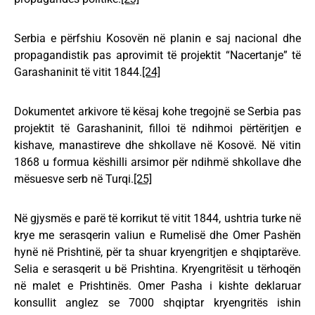
Serbia e përfshiu Kosovën në planin e saj nacional dhe
propagandistik pas aprovimit të projektit “Nacertanje” të
Garashaninit të vitit 1844.
[24]
Dokumentet arkivore të kësaj kohe tregojnë se Serbia pas
projektit të Garashaninit, filloi të ndihmoi përtëritjen e
kishave, manastireve dhe shkollave në Kosovë. Në vitin
1868 u formua këshilli arsimor për ndihmë shkollave dhe
mësuesve serb në Turqi.
[25]
Në gjysmës e parë të korrikut të vitit 1844, ushtria turke në
krye me serasqerin valiun e Rumelisë dhe Omer Pashën
hynë në Prishtinë, për ta shuar kryengritjen e shqiptarëve.
Selia e serasqerit u bë Prishtina. Kryengritësit u tërhoqën
në malet e Prishtinës. Omer Pasha i kishte deklaruar
konsullit anglez se 7000 shqiptar kryengritës ishin