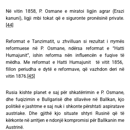
Në vitin 1858, P. Osmane e miratoi ligjin agrar (Erazi
kanuni), ligji mbi tokat që e siguronte pronësinë private.
[44]
Reformat e Tanzimatit, u zhvilluan si rezultat i rrymës
reformuese në P. Osmane, ndërsa reformat e “Hatti
Humajunit”, ishin reforma nën influencën e fuqive të
mëdha. Me reformat e Hatti Humajunit të vitit 1856,
fillon periudha e dytë e reformave, që vazhdon deri në
vitin 1876.
[45]
Rusia kishte planet e saj për shkatërrimin e P. Osmane,
dhe fuqizimin e Bullgarisë dhe sllavëve në Ballkan, kjo
politikë e jashtme e saj nuk i shkonte përshtati aspiratave
austriake. Dhe gjithë kjo situate shtyri Rusinë që të
kërkonte në arritjen e ndonjë kompromisi për Ballkanin me
Austrinë.