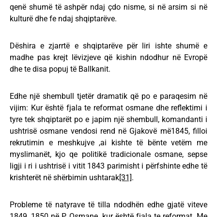
qenë shumë të ashpër ndaj çdo nisme, si në arsim si në
kulturë dhe fe ndaj shqiptarëve.
Dëshira e zjarrtë e shqiptarëve për liri ishte shumë e
madhe pas krejt lëvizjeve që kishin ndodhur në Evropë
dhe te disa popuj të Ballkanit.
Edhe një shembull tjetër dramatik që po e paraqesim në
vijim: Kur është fjala te reformat osmane dhe reflektimi i
tyre tek shqiptarët po e japim një shembull, komandanti i
ushtrisë osmane vendosi rend në Gjakovë më1845, filloi
rekrutimin e meshkujve ,ai kishte të bënte vetëm me
myslimanët, kjo qe politikë tradicionale osmane, sepse
ligji i ri i ushtrisë i vitit 1843 parimisht i përfshinte edhe të
krishterët në shërbimin ushtarak
[31]
.
Probleme të natyrave të tilla ndodhën edhe gjatë viteve
1849, 1850 në P. Osmane, kur është fjala te reformat. Me