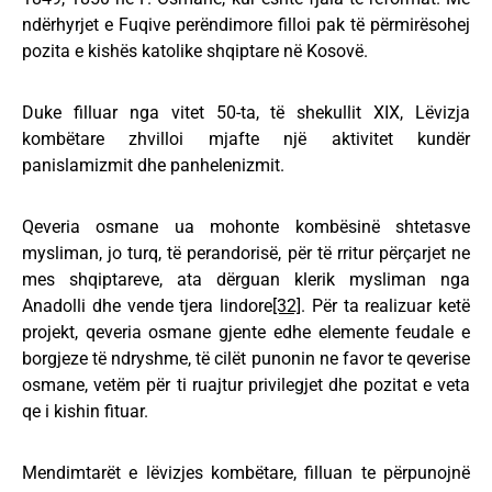
ndërhyrjet e Fuqive perëndimore filloi pak të përmirësohej
pozita e kishës katolike shqiptare në Kosovë.
Duke filluar nga vitet 50-ta, të shekullit XIX, Lëvizja
kombëtare zhvilloi mjafte një aktivitet kundër
panislamizmit dhe panhelenizmit.
Qeveria osmane ua mohonte kombësinë shtetasve
mysliman, jo turq, të perandorisë, për të rritur përçarjet ne
mes shqiptareve, ata dërguan klerik mysliman nga
Anadolli dhe vende tjera lindore
[32]
. Për ta realizuar ketë
projekt, qeveria osmane gjente edhe elemente feudale e
borgjeze të ndryshme, të cilët punonin ne favor te qeverise
osmane, vetëm për ti ruajtur privilegjet dhe pozitat e veta
qe i kishin fituar.
Mendimtarët e lëvizjes kombëtare, filluan te përpunojnë