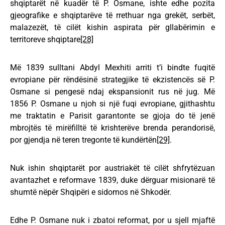
shqiptarët në kuadër të P. Osmane, ishte edhe pozita
gjeografike e shqiptarëve të rrethuar nga grekët, serbët,
malazezët, të cilët kishin aspirata për gllabërimin e
territoreve shqiptare
[28]
Më 1839 sulltani Abdyl Mexhiti arriti t’i bindte fuqitë
evropiane për rëndësinë strategjike të ekzistencës së P.
Osmane si pengesë ndaj ekspansionit rus në jug. Më
1856 P. Osmane u njoh si një fuqi evropiane, gjithashtu
me traktatin e Parisit garantonte se gjoja do të jenë
mbrojtës të mirëfilltë të krishterëve brenda perandorisë,
por gjendja në teren tregonte të kundërtën
[29]
.
Nuk ishin shqiptarët por austriakët të cilët shfrytëzuan
avantazhet e reformave 1839, duke dërguar misionarë të
shumtë nëpër Shqipëri e sidomos në Shkodër.
Edhe P. Osmane nuk i zbatoi reformat, por u sjell mjaftë