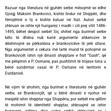
Bazuar nga literatura në gjuhën serbe mësojmë se edhe
Gjorgj Maksim Brankovici, kishte lindur në Shqipëri, dhe
fëmijërinë e tij e kishte kaluar në Itali. Autori serbë
shkruan se ishte një hungarez i madh i cili prej vitit 1486-
1495, bëhet despot serbë! Siç shihet nga burimet serbe
këto të dhëna nuk kanë argumente shkencore të
dëshmojnë se përkatësia e brankovicëve të jetë sllave.
Nga argumentet e cekura më lartë mund të pohojmë se
Brankovicët ishin një dinasti shqiptare e fisit “Gash”, që
me pëlqimin e P. Osmane, pas pushtimit të trojeve tona u
bënë sundimtar vasal të P. Osmane në territorin e
Dardanisë.
Në vijim të shohim, nga burimet e literaturës në gjuhën
serbe, se Brankoviçët, që u bënë dinasti e njohur në
mesjetë ishin shqiptar nga Shqipëria, por serbët me qëllim
të mohimit të identitetit shqiptar, shkruajnë se ishin
hungarez, ndërsa disa autor serbë, shkruajnë se i