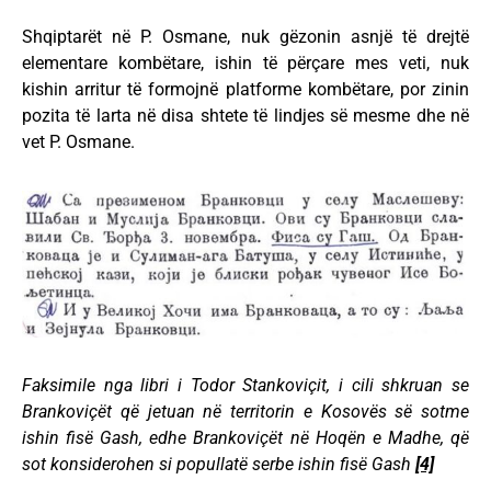
Shqiptarët në P. Osmane, nuk gëzonin asnjë të drejtë
elementare kombëtare, ishin të përçare mes veti, nuk
kishin arritur të formojnë platforme kombëtare, por zinin
pozita të larta në disa shtete të lindjes së mesme dhe në
vet P. Osmane.
Faksimile nga libri i Todor Stankoviçit, i cili shkruan se
Brankoviçët që jetuan në territorin e Kosovës së sotme
ishin fisë Gash, edhe Brankoviçët në Hoqën e Madhe, që
sot konsiderohen si popullatë serbe ishin fisë Gash
[4]