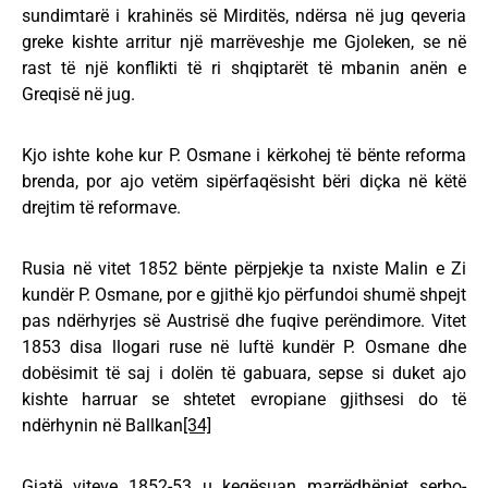
sundimtarë i krahinës së Mirditës, ndërsa në jug qeveria
greke kishte arritur një marrëveshje me Gjoleken, se në
rast të një konflikti të ri shqiptarët të mbanin anën e
Greqisë në jug.
Kjo ishte kohe kur P. Osmane i kërkohej të bënte reforma
brenda, por ajo vetëm sipërfaqësisht bëri diçka në këtë
drejtim të reformave.
Rusia në vitet 1852 bënte përpjekje ta nxiste Malin e Zi
kundër P. Osmane, por e gjithë kjo përfundoi shumë shpejt
pas ndërhyrjes së Austrisë dhe fuqive perëndimore. Vitet
1853 disa llogari ruse në luftë kundër P. Osmane dhe
dobësimit të saj i dolën të gabuara, sepse si duket ajo
kishte harruar se shtetet evropiane gjithsesi do të
ndërhynin në Ballkan
[34]
Gjatë viteve 1852-53 u keqësuan marrëdhëniet serbo-