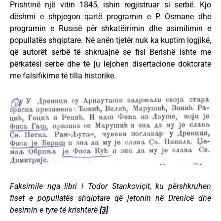
Prishtinë një vitin 1845, ishin regjistruar si serbë. Kjo
dëshmi e shpjegon qartë programin e P. Osmane dhe
programin e Rusisë për shkatërrimin dhe asimilimin e
popullatës shqiptare. Në anën tjetër nuk ka kuptim logjikë,
që autorët serbë të shkruajnë se fisi Berishë ishte me
përkatësi serbe dhe të ju lejohen disertacione doktorate
me falsifikime të tilla historike.
Faksimile nga libri i Todor Stankoviçit, ku përshkruhen
fiset e popullatës shqiptare që jetonin n
ë
Drenicë dhe
besimin e tyre të krishterë
[3]