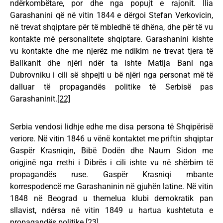
ndërkombëtare, por dhe nga popujt e rajonit. Ilia
Garashanini që në vitin 1844 e dërgoi Stefan Verkovicin,
në trevat shqiptare për të mbledhë të dhëna, dhe për të vu
kontakte më personalitete shqiptare. Garashanini kishte
vu kontakte dhe me njerëz me ndikim ne trevat tjera të
Ballkanit dhe njëri ndër ta ishte Matija Bani nga
Dubrovniku i cili së shpejti u bë njëri nga personat më të
dalluar të propagandës politike të Serbisë pas
Garashaninit.
[22]
Serbia vendosi lidhje edhe me disa persona të Shqipërisë
veriore. Në vitin 1846 u vënë kontaktet me priftin shqiptar
Gaspër Krasniqin, Bibë Dodën dhe Naum Sidon me
origjinë nga rrethi i Dibrës i cili ishte vu në shërbim të
propagandës ruse. Gaspër Krasniqi mbante
korrespodencë me Garashaninin në gjuhën latine. Në vitin
1848 në Beograd u themelua klubi demokratik pan
sllavist, ndërsa në vitin 1849 u hartua kushtetuta e
propagandës politike.
[23]