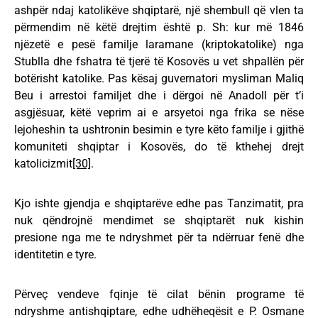
ashpër ndaj katolikëve shqiptarë, një shembull që vlen ta
përmendim në këtë drejtim është p. Sh: kur më 1846
njëzetë e pesë familje laramane (kriptokatolike) nga
Stublla dhe fshatra të tjerë të Kosovës u vet shpallën për
botërisht katolike. Pas kësaj guvernatori mysliman Maliq
Beu i arrestoi familjet dhe i dërgoi në Anadoll për t’i
asgjësuar, këtë veprim ai e arsyetoi nga frika se nëse
lejoheshin ta ushtronin besimin e tyre këto familje i gjithë
komuniteti shqiptar i Kosovës, do të kthehej drejt
katolicizmit
[30]
.
Kjo ishte gjendja e shqiptarëve edhe pas Tanzimatit, pra
nuk qëndrojnë mendimet se shqiptarët nuk kishin
presione nga me te ndryshmet për ta ndërruar fenë dhe
identitetin e tyre.
Përveç vendeve fqinje të cilat bënin programe të
ndryshme antishqiptare, edhe udhëheqësit e P. Osmane