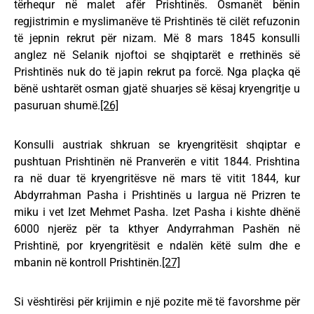
tërhequr në malet afër Prishtinës. Osmanët bënin
regjistrimin e myslimanëve të Prishtinës të cilët refuzonin
të jepnin rekrut për nizam. Më 8 mars 1845 konsulli
anglez në Selanik njoftoi se shqiptarët e rrethinës së
Prishtinës nuk do të japin rekrut pa forcë. Nga plaçka që
bënë ushtarët osman gjatë shuarjes së kësaj kryengritje u
pasuruan shumë.
[26]
Konsulli austriak shkruan se kryengritësit shqiptar e
pushtuan Prishtinën në Pranverën e vitit 1844. Prishtina
ra në duar të kryengritësve në mars të vitit 1844, kur
Abdyrrahman Pasha i Prishtinës u largua në Prizren te
miku i vet Izet Mehmet Pasha. Izet Pasha i kishte dhënë
6000 njerëz për ta kthyer Andyrrahman Pashën në
Prishtinë, por kryengritësit e ndalën këtë sulm dhe e
mbanin në kontroll Prishtinën.
[27]
Si vështirësi për krijimin e një pozite më të favorshme për