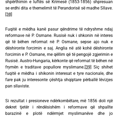
shpërthimin e luftës së Krimesë (1853-1856) shpresuan
se erdhi dita e themelimit të Perandorisë së madhe Sllave.
[38]
Fuqitë e mëdha kanë pasur qëndrime të ndryshme ndaj
reformave në P. Osmane. Rusisë nuk i shkonin në interes
që të bëhen reformat në P. Osmane, sepse ajo nuk e
dëshironte forcimin e saj. Anglia në atë kohë dëshironte
forcimin e P. Osmane, me qëllim që të pengojë zgjerimin e
Rusisë. Austro-Hungaria, kërkonte që reformat të bëhen në
frymën e traditave popullore myslimane.
[39]
Siç shihet
fuqitë e mëdha i shikonin interesat e tyre nacionale, dhe
fare pak ju interesonte çështja shqiptare përballë lëvizjes
pan sllaviste.
Si rezultat i presioneve ndërkombëtare, më 1856 doli një
dekret tjetër i rëndësishëm i reformave që shpallte
barazinë e plotë ndërmjet myslimanëve dhe jo