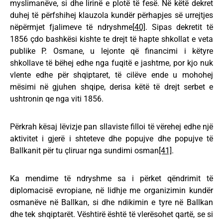
myslimanëve, si dhe lirinë e plotë të fesë. Në këtë dekret
duhej të përfshihej klauzola kundër përhapjes së urrejtjes
nëpërmjet fjalimeve të ndryshme
[40]
. Sipas dekretit të
1856 çdo bashkësi kishte te drejt të hapte shkollat e veta
publike P. Osmane, u lejonte që financimi i këtyre
shkollave të bëhej edhe nga fuqitë e jashtme, por kjo nuk
vlente edhe për shqiptaret, të cilëve ende u mohohej
mësimi në gjuhen shqipe, derisa këtë të drejt serbet e
ushtronin qe nga viti 1856.
Përkrah kësaj lëvizje pan sllaviste filloi të vërehej edhe një
aktivitet i gjerë i shteteve dhe popujve dhe popujve të
Ballkanit për tu çliruar nga sundimi osman
[41]
.
Ka mendime të ndryshme sa i përket qëndrimit të
diplomacisë evropiane, në lidhje me organizimin kundër
osmanëve në Ballkan, si dhe ndikimin e tyre në Ballkan
dhe tek shqiptarët. Vështirë është të vlerësohet qartë, se si