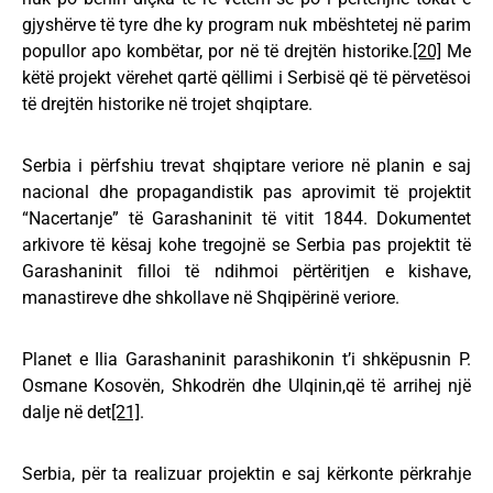
gjyshërve të tyre dhe ky program nuk mbështetej në parim
popullor apo kombëtar, por në të drejtën historike.
[20]
Me
këtë projekt vërehet qartë qëllimi i Serbisë që të përvetësoi
të drejtën historike në trojet shqiptare.
Serbia i përfshiu trevat shqiptare veriore në planin e saj
nacional dhe propagandistik pas aprovimit të projektit
“Nacertanje” të Garashaninit të vitit 1844. Dokumentet
arkivore të kësaj kohe tregojnë se Serbia pas projektit të
Garashaninit filloi të ndihmoi përtëritjen e kishave,
manastireve dhe shkollave në Shqipërinë veriore.
Planet e Ilia Garashaninit parashikonin t’i shkëpusnin P.
Osmane Kosovën, Shkodrën dhe Ulqinin,që të arrihej një
dalje në det
[21]
.
Serbia, për ta realizuar projektin e saj kërkonte përkrahje