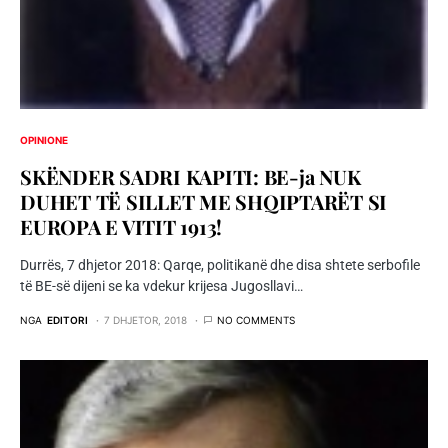
OPINIONE
SKËNDER SADRI KAPITI: BE-ja NUK
DUHET TË SILLET ME SHQIPTARËT SI
EUROPA E VITIT 1913!
Durrës, 7 dhjetor 2018: Qarqe, politikanë dhe disa shtete serbofile
të BE-së dijeni se ka vdekur krijesa Jugosllavi…
NGA
EDITORI
7 DHJETOR, 2018
NO COMMENTS