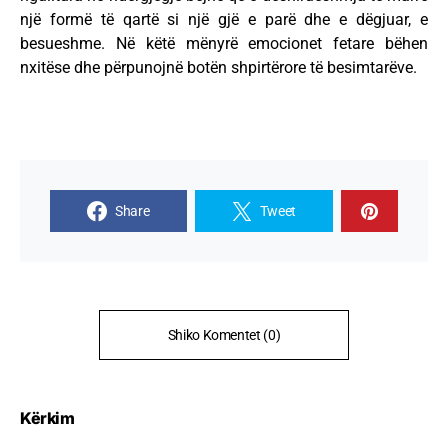
një formë të qartë si një gjë e parë dhe e dëgjuar, e
besueshme. Në këtë mënyrë emocionet fetare bëhen
nxitëse dhe përpunojnë botën shpirtërore të besimtarëve.
Share
Tweet
Shiko Komentet (0)
Kërkim