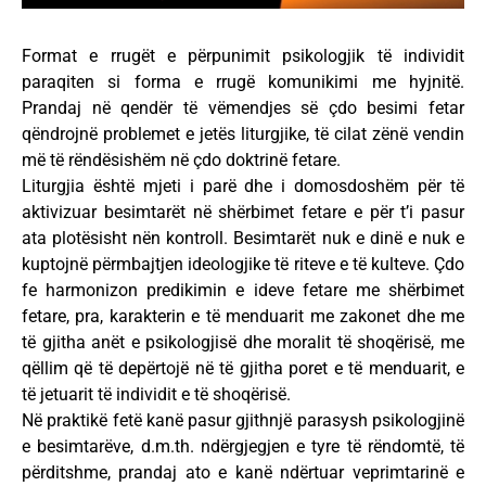
Format e rrugët e përpunimit psikologjik të individit
paraqiten si forma e rrugë komunikimi me hyjnitë.
Prandaj në qendër të vëmendjes së çdo besimi fetar
qëndrojnë problemet e jetës liturgjike, të cilat zënë vendin
më të rëndësishëm në çdo doktrinë fetare.
Liturgjia është mjeti i parë dhe i domosdoshëm për të
aktivizuar besimtarët në shërbimet fetare e për t’i pasur
ata plotësisht nën kontroll. Besimtarët nuk e dinë e nuk e
kuptojnë përmbajtjen ideologjike të riteve e të kulteve. Çdo
fe harmonizon predikimin e ideve fetare me shërbimet
fetare, pra, karakterin e të menduarit me zakonet dhe me
të gjitha anët e psikologjisë dhe moralit të shoqërisë, me
qëllim që të depërtojë në të gjitha poret e të menduarit, e
të jetuarit të individit e të shoqërisë.
Në praktikë fetë kanë pasur gjithnjë parasysh psikologjinë
e besimtarëve, d.m.th. ndërgjegjen e tyre të rëndomtë, të
përditshme, prandaj ato e kanë ndërtuar veprimtarinë e