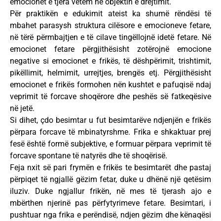
emocionet e tjera vetëm në objektin e drejtimit.
Për praktikën e edukimit ateist ka shumë rëndësi të
mbahet parasysh struktura cilësore e emocioneve fetare,
në tërë përmbajtjen e të cilave tingëllojnë idetë fetare. Në
emocionet fetare përgjithësisht zotërojnë emocione
negative si emocionet e frikës, të dëshpërimit, trishtimit,
pikëllimit, helmimit, urrejtjes, brengës etj. Përgjithësisht
emocionet e frikës formohen nën kushtet e pafuqisë ndaj
veprimit të forcave shoqërore dhe peshës së fatkeqësive
në jetë.
Si dihet, çdo besimtar u fut besimtarëve ndjenjën e frikës
përpara forcave të mbinatyrshme. Frika e shkaktuar prej
fesë është formë subjektive, e formuar përpara veprimit të
forcave spontane të natyrës dhe të shoqërisë.
Feja nxit së pari frymën e frikës te besimtarët dhe pastaj
përpiqet të ngjallë gëzim fetar, duke u dhënë një qetësim
iluziv. Duke ngjallur frikën, në mes të tjerash ajo e
mbërthen njerinë pas përfytyrimeve fetare. Besimtari, i
pushtuar nga frika e perëndisë, ndjen gëzim dhe kënaqësi