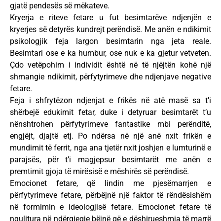
gjatë pendesës së mëkateve.
Kryerja e riteve fetare u fut besimtarëve ndjenjën e
kryerjes së detyrës kundrejt perëndisë. Me anën e ndikimit
psikologjik feja largon besimtarin nga jeta reale.
Besimtari ose e ka humbur, ose nuk e ka gjetur vetveten.
Çdo vetëpohim i individit është në të njëjtën kohë një
shmangie ndikimit, përfytyrimeve dhe ndjenjave negative
fetare.
Feja i shfrytëzon ndjenjat e frikës në atë masë sa t’i
shërbejë edukimit fetar, duke i detyruar besimtarët t’u
nënshtrohen përfytyrimeve fantastike mbi perënditë,
engjëjt, djajtë etj. Po ndërsa në një anë nxit frikën e
mundimit të ferrit, nga ana tjetër nxit joshjen e lumturinë e
parajsës, për t’i magjepsur besimtarët me anën e
premtimit gjoja të mirësisë e mëshirës së perëndisë.
Emocionet fetare, që lindin me pjesëmarrjen e
përfytyrimeve fetare, përbëjnë një faktor të rëndësishëm
në formimin e ideologjisë fetare. Emocionet fetare të
ngulitura në ndërgjegje bëjnë që e dëshirueshmja të marrë