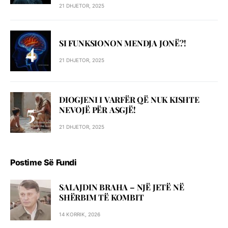
21 DHJETOR, 2025
SI FUNKSIONON MENDJA JONË?!
21 DHJETOR, 2025
DIOGJENI I VARFËR QË NUK KISHTE
NEVOJË PËR ASGJË!
21 DHJETOR, 2025
Postime Së Fundi
SALAJDIN BRAHA – NJЁ JETЁ NЁ
SHЁRBIM TЁ KOMBIT
14 KORRIK, 2026