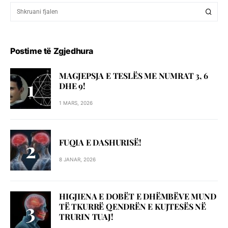
Postime të Zgjedhura
MAGJEPSJA E TESLËS ME NUMRAT 3, 6
DHE 9!
1 MARS, 2026
FUQIA E DASHURISË!
8 JANAR, 2026
HIGJIENA E DOBËT E DHËMBËVE MUND
TË TKURRË QENDRËN E KUJTESËS NË
TRURIN TUAJ!