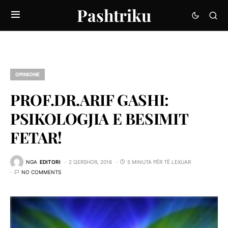
Pashtriku
OPINIONE
PROF.DR.ARIF GASHI:
PSIKOLOGJIA E BESIMIT
FETAR!
NGA
EDITORI
2 QERSHOR, 2016
5 MINUTA PËR TË LEXUAR
NO COMMENTS