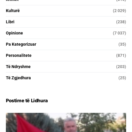
Kulturë
(2 029)
Libri
(238)
Opinione
(7 037)
Pa Kategorizuar
(35)
Personalitete
(871)
Të Ndryshme
(203)
Të Zgjedhura
(25)
Postime të Lidhura