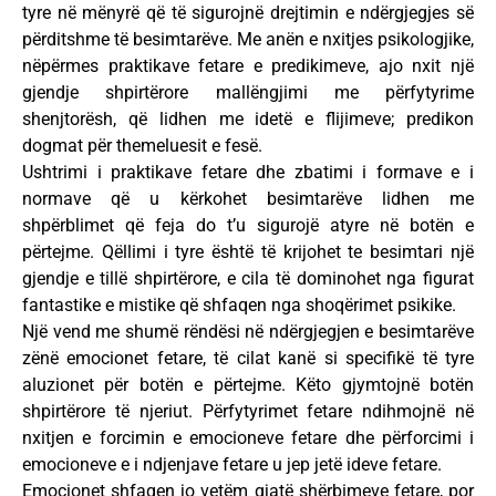
tyre në mënyrë që të sigurojnë drejtimin e ndërgjegjes së
përditshme të besimtarëve. Me anën e nxitjes psikologjike,
nëpërmes praktikave fetare e predikimeve, ajo nxit një
gjendje shpirtërore mallëngjimi me përfytyrime
shenjtorësh, që lidhen me idetë e flijimeve; predikon
dogmat për themeluesit e fesë.
Ushtrimi i praktikave fetare dhe zbatimi i formave e i
normave që u kërkohet besimtarëve lidhen me
shpërblimet që feja do t’u sigurojë atyre në botën e
përtejme. Qëllimi i tyre është të krijohet te besimtari një
gjendje e tillë shpirtërore, e cila të dominohet nga figurat
fantastike e mistike që shfaqen nga shoqërimet psikike.
Një vend me shumë rëndësi në ndërgjegjen e besimtarëve
zënë emocionet fetare, të cilat kanë si specifikë të tyre
aluzionet për botën e përtejme. Këto gjymtojnë botën
shpirtërore të njeriut. Përfytyrimet fetare ndihmojnë në
nxitjen e forcimin e emocioneve fetare dhe përforcimi i
emocioneve e i ndjenjave fetare u jep jetë ideve fetare.
Emocionet shfaqen jo vetëm gjatë shërbimeve fetare, por