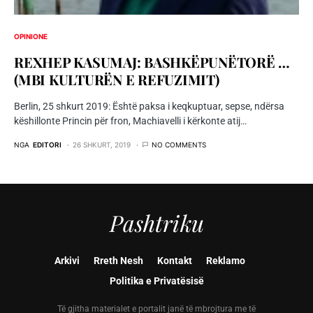
OPINIONE
REXHEP KASUMAJ: BASHKËPUNËTORË …
(MBI KULTURËN E REFUZIMIT)
Berlin, 25 shkurt 2019: Është paksa i keqkuptuar, sepse, ndërsa
këshillonte Princin për fron, Machiavelli i kërkonte atij…
NGA
EDITORI
26 SHKURT, 2019
NO COMMENTS
Pashtriku
Arkivi
Rreth Nesh
Kontakt
Reklamo
Politika e Privatësisë
Të gjitha materialet e portalit janë të mbrojtura me të