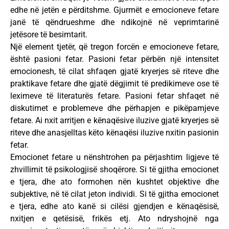
edhe në jetën e përditshme. Gjurmët e emocioneve fetare
janë të qëndrueshme dhe ndikojnë në veprimtarinë
jetësore të besimtarit.
Një element tjetër, që tregon forcën e emocioneve fetare,
është pasioni fetar. Pasioni fetar përbën një intensitet
emocionesh, të cilat shfaqen gjatë kryerjes së riteve dhe
praktikave fetare dhe gjatë dëgjimit të predikimeve ose të
leximeve të literaturës fetare. Pasioni fetar shfaqet në
diskutimet e problemeve dhe përhapjen e pikëpamjeve
fetare. Ai nxit arritjen e kënaqësive iluzive gjatë kryerjes së
riteve dhe anasjelltas këto kënaqësi iluzive nxitin pasionin
fetar.
Emocionet fetare u nënshtrohen pa përjashtim ligjeve të
zhvillimit të psikologjisë shoqërore. Si të gjitha emocionet
e tjera, dhe ato formohen nën kushtet objektive dhe
subjektive, në të cilat jeton individi. Si të gjitha emocionet
e tjera, edhe ato kanë si cilësi gjendjen e kënaqësisë,
nxitjen e qetësisë, frikës etj. Ato ndryshojnë nga