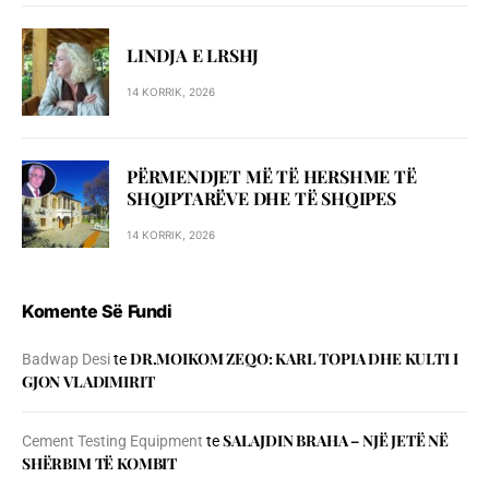
LINDJA E LRSHJ
14 KORRIK, 2026
PËRMENDJET MË TË HERSHME TË
SHQIPTARËVE DHE TË SHQIPES
14 KORRIK, 2026
Komente Së Fundi
DR.MOIKOM ZEQO: KARL TOPIA DHE KULTI I
Badwap Desi
te
GJON VLADIMIRIT
SALAJDIN BRAHA – NJЁ JETЁ NЁ
Cement Testing Equipment
te
SHЁRBIM TЁ KOMBIT