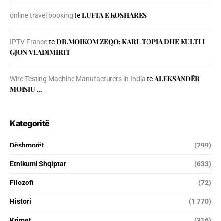
LUFTA E KOSHARES
online travel booking
te
DR.MOIKOM ZEQO: KARL TOPIA DHE KULTI I
IPTV France
te
GJON VLADIMIRIT
ALEKSANDËR
Wire Testing Machine Manufacturers in India
te
MOISIU …
Kategoritë
Dëshmorët
(299)
Etnikumi Shqiptar
(633)
Filozofi
(72)
Histori
(1 770)
Krimet
(316)