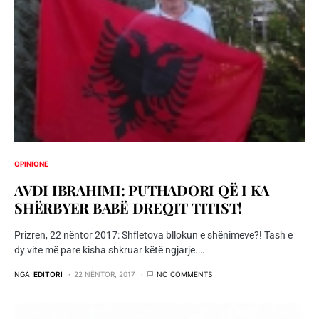
OPINIONE
AVDI IBRAHIMI: PUTHADORI QË I KA
SHËRBYER BABË DREQIT TITIST!
Prizren, 22 nëntor 2017: Shfletova bllokun e shënimeve?! Tash e
dy vite më pare kisha shkruar këtë ngjarje.…
NGA
EDITORI
22 NËNTOR, 2017
NO COMMENTS