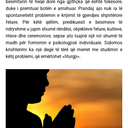
besimtarin të heqë dorë nga gjithçka që është tokësore,
duke i premtuar botën e amshuar. Prandaj ajo nuk ia lë
spontaneitetit problemin e krijimit të gjendjes shpirtërore
fetare. Për këtë qëllim, predikuesit e besimeve të
ndryshme u japin shumë rëndësi, objekteve fetare, kulteve,
riteve dhe ceremonive, sepse ato luajnë një rol shumë të
madh për formimin e psikologjisë individuale. Sidomos
krishterimi ka një degë të tërë që merret me studimin e
këtij problemi, që emërtohet «liturgji».