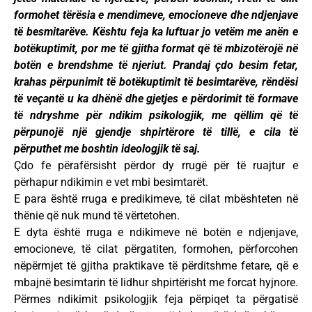
formohet tërësia e mendimeve, emocioneve dhe ndjenjave
të besmitarëve. Kështu feja ka luftuar jo vetëm me anën e
botëkuptimit, por me të gjitha format që të mbizotërojë në
botën e brendshme të njeriut. Prandaj çdo besim fetar,
krahas përpunimit të botëkuptimit të besimtarëve, rëndësi
të veçantë u ka dhënë dhe gjetjes e përdorimit të formave
të ndryshme për ndikim psikologjik, me qëllim që të
përpunojë një gjendje shpirtërore të tillë, e cila të
përputhet me boshtin ideologjik të saj.
Çdo fe përafërsisht përdor dy rrugë për të ruajtur e
përhapur ndikimin e vet mbi besimtarët.
E para është rruga e predikimeve, të cilat mbështeten në
thënie që nuk mund të vërtetohen.
E dyta është rruga e ndikimeve në botën e ndjenjave,
emocioneve, të cilat përgatiten, formohen, përforcohen
nëpërmjet të gjitha praktikave të përditshme fetare, që e
mbajnë besimtarin të lidhur shpirtërisht me forcat hyjnore.
Përmes ndikimit psikologjik feja përpiqet ta përgatisë