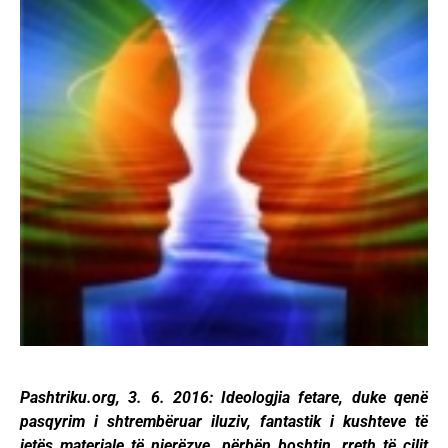
Pashtriku.org, 3. 6. 2016: Ideologjia fetare, duke qenë
pasqyrim i shtrembëruar iluziv, fantastik i kushteve të
jetës materiale të njerëzve, përbën boshtin, rreth të cilit