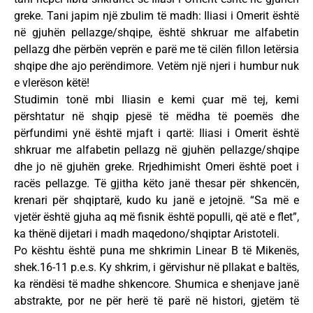
greke. Tani japim një zbulim të madh: Iliasi i Omerit është
në gjuhën pellazge/shqipe, është shkruar me alfabetin
pellazg dhe përbën veprën e parë me të cilën fillon letërsia
shqipe dhe ajo perëndimore. Vetëm një njeri i humbur nuk
e vlerëson këtë!
Studimin tonë mbi Iliasin e kemi çuar më tej, kemi
përshtatur në shqip pjesë të mëdha të poemës dhe
përfundimi ynë është mjaft i qartë: Iliasi i Omerit është
shkruar me alfabetin pellazg në gjuhën pellazge/shqipe
dhe jo në gjuhën greke. Rrjedhimisht Omeri është poet i
racës pellazge. Të gjitha këto janë thesar për shkencën,
krenari për shqiptarë, kudo ku janë e jetojnë. “Sa më e
vjetër është gjuha aq më fisnik është populli, që atë e flet”,
ka thënë dijetari i madh maqedono/shqiptar Aristoteli.
Po kështu është puna me shkrimin Linear B të Mikenës,
shek.16-11 p.e.s. Ky shkrim, i gërvishur në pllakat e baltës,
ka rëndësi të madhe shkencore. Shumica e shenjave janë
abstrakte, por ne për herë të parë në histori, gjetëm të