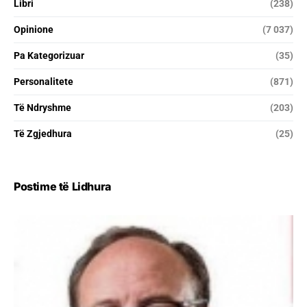
Libri
(238)
Opinione
(7 037)
Pa Kategorizuar
(35)
Personalitete
(871)
Të Ndryshme
(203)
Të Zgjedhura
(25)
Postime të Lidhura