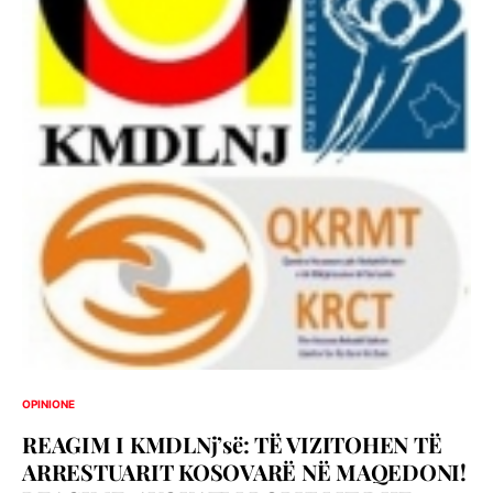
OPINIONE
REAGIM I KMDLNj’së: TË VIZITOHEN TË
ARRESTUARIT KOSOVARË NË MAQEDONI!