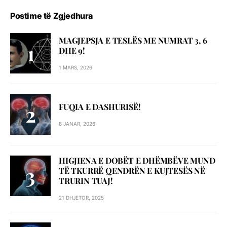
Postime të Zgjedhura
MAGJEPSJA E TESLËS ME NUMRAT 3, 6
DHE 9!
1 MARS, 2026
FUQIA E DASHURISË!
8 JANAR, 2026
HIGJIENA E DOBËT E DHËMBËVE MUND
TË TKURRË QENDRËN E KUJTESËS NË
TRURIN TUAJ!
21 DHJETOR, 2025