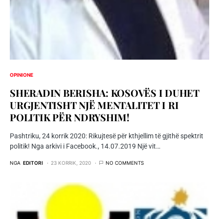
OPINIONE
SHERADIN BERISHA: KOSOVËS I DUHET
URGJENTISHT NJË MENTALITET I RI
POLITIK PËR NDRYSHIM!
Pashtriku, 24 korrik 2020: Rikujtesë për kthjellim të gjithë spektrit
politik! Nga arkivi i Facebook., 14.07.2019 Një vit…
NGA
EDITORI
23 KORRIK, 2020
NO COMMENTS