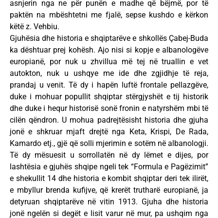
asnjerin nga ne për punën e madhe që bëjmë, por të
paktën na mbështetni me fjalë, sepse kushdo e kërkon
këtë z. Vehbiu.
Gjuhësia dhe historia e shqiptarëve e shkollës Çabej-Buda
ka dështuar prej kohësh. Ajo nisi si kopje e albanologëve
europianë, por nuk u zhvillua më tej në truallin e vet
autokton, nuk u ushqye me ide dhe zgjidhje të reja,
prandaj u venit. Të dy i hapën luftë frontale pellazgëve,
duke i mohuar popullit shqiptar stërgjyshët e tij historik
dhe duke i hequr historisë sonë fronin e natyrshëm mbi të
cilën qëndron. U mohua padrejtësisht historia dhe gjuha
jonë e shkruar mjaft drejtë nga Keta, Krispi, De Rada,
Kamardo etj., gjë që solli mjerimin e sotëm në albanologji.
Të dy mësuesit u sorrollatën në dy lëmet e dijes, por
lashtësia e gjuhës shqipe ngeli tek “Formula e Pagëzimit”
e shekullit 14 dhe historia e kombit shqiptar deri tek ilirët,
e mbyllur brenda kufijve, që krerët trutharë europianë, ja
detyruan shqiptarëve në vitin 1913. Gjuha dhe historia
jonë ngelën si degët e lisit varur në mur, pa ushqim nga