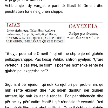
Vehbiu sjell dy vargjet e parë të Iliasit të Omerit dhe
përshtatjen tonë në gjuhën shqipe:
Të dyja poemat e Omerit fillojmë me shprehje në gjuhën
pellazge/shqipe. Pas kësaj Vehbiu shtron pyetjen: “Çfarë
vërteton, sipas tyre, se fillimi i poemës homerike është në
gjuhën pellazge/shqipe”?
Sigurisht për njeriun, që nuk ka njohuri për problemin, që
nuk është ekspert dhe nuk ndjen dashuri për gjuhën
amtare, kjo nuk ka asnjë rëndësi. Por për shkencën dhe
për ne, ky përfundim është i një rëndësie të veçantë. Deri
tani nëpër libra shkruhet se Iliasi i Omerit është në gjuhën