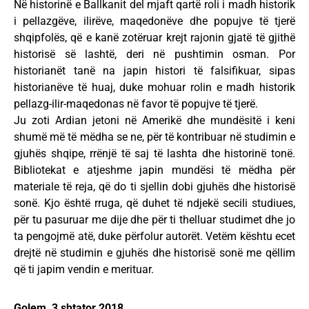
Në historinë e Ballkanit del mjaft qartë roli i madh historik
i pellazgëve, ilirëve, maqedonëve dhe popujve të tjerë
shqipfolës, që e kanë zotëruar krejt rajonin gjatë të gjithë
historisë së lashtë, deri në pushtimin osman. Por
historianët tanë na japin histori të falsifikuar, sipas
historianëve të huaj, duke mohuar rolin e madh historik
pellazg-ilir-maqedonas në favor të popujve të tjerë.
Ju zoti Ardian jetoni në Amerikë dhe mundësitë i keni
shumë më të mëdha se ne, për të kontribuar në studimin e
gjuhës shqipe, rrënjë të saj të lashta dhe historinë tonë.
Bibliotekat e atjeshme japin mundësi të mëdha për
materiale të reja, që do ti sjellin dobi gjuhës dhe historisë
sonë. Kjo është rruga, që duhet të ndjekë secili studiues,
për tu pasuruar me dije dhe për ti thelluar studimet dhe jo
ta pengojmë atë, duke përfolur autorët. Vetëm kështu ecet
drejtë në studimin e gjuhës dhe historisë sonë me qëllim
që ti japim vendin e merituar.
Golem, 3 shtator 2018