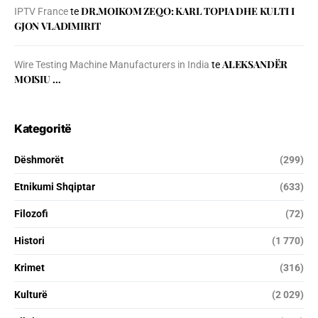
DR.MOIKOM ZEQO: KARL TOPIA DHE KULTI I
IPTV France
te
GJON VLADIMIRIT
ALEKSANDËR
Wire Testing Machine Manufacturers in India
te
MOISIU …
Kategoritë
Dëshmorët
(299)
Etnikumi Shqiptar
(633)
Filozofi
(72)
Histori
(1 770)
Krimet
(316)
Kulturë
(2 029)