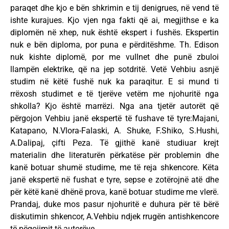
paraqet dhe kjo e bën shkrimin e tij denigrues, në vend të
ishte kurajues. Kjo vjen nga fakti që ai, megjithse e ka
diplomën në xhep, nuk është ekspert i fushës. Ekspertin
nuk e bën diploma, por puna e përditëshme. Th. Edison
nuk kishte diplomë, por me vullnet dhe punë zbuloi
llampën elektrike, që na jep sotdritë. Vetë Vehbiu asnjë
studim në këtë fushë nuk ka paraqitur. E si mund ti
rrëxosh studimet e të tjerëve vetëm me njohuritë nga
shkolla? Kjo është marrëzi. Nga ana tjetër autorët që
përgojon Vehbiu janë ekspertë të fushave të tyre:Majani,
Katapano, N.Vlora-Falaski, A. Shuke, F.Shiko, S.Hushi,
A.Dalipaj, çifti Peza. Të gjithë kanë studiuar krejt
materialin dhe literaturën përkatëse për problemin dhe
kanë botuar shumë studime, me të reja shkencore. Këta
janë ekspertë në fushat e tyre, sepse e zotërojnë atë dhe
për këtë kanë dhënë prova, kanë botuar studime me vlerë.
Prandaj, duke mos pasur njohuritë e duhura për të bërë
diskutimin shkencor, A.Vehbiu ndjek rrugën antishkencore
të pëgojimit të autorëve.