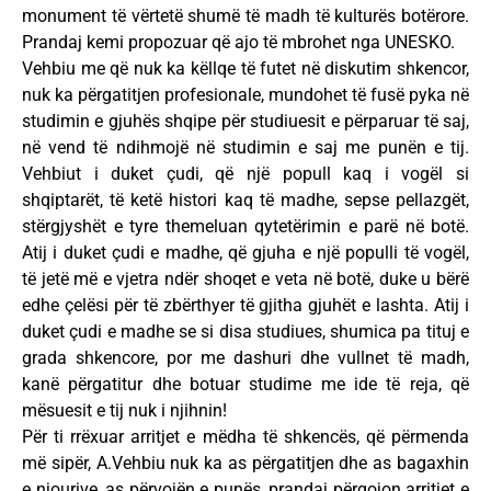
monument të vërtetë shumë të madh të kulturës botërore.
Prandaj kemi propozuar që ajo të mbrohet nga UNESKO.
Vehbiu me që nuk ka këllqe të futet në diskutim shkencor,
nuk ka përgatitjen profesionale, mundohet të fusë pyka në
studimin e gjuhës shqipe për studiuesit e përparuar të saj,
në vend të ndihmojë në studimin e saj me punën e tij.
Vehbiut i duket çudi, që një popull kaq i vogël si
shqiptarët, të ketë histori kaq të madhe, sepse pellazgët,
stërgjyshët e tyre themeluan qytetërimin e parë në botë.
Atij i duket çudi e madhe, që gjuha e një populli të vogël,
të jetë më e vjetra ndër shoqet e veta në botë, duke u bërë
edhe çelësi për të zbërthyer të gjitha gjuhët e lashta. Atij i
duket çudi e madhe se si disa studiues, shumica pa tituj e
grada shkencore, por me dashuri dhe vullnet të madh,
kanë përgatitur dhe botuar studime me ide të reja, që
mësuesit e tij nuk i njihnin!
Për ti rrëxuar arritjet e mëdha të shkencës, që përmenda
më sipër, A.Vehbiu nuk ka as përgatitjen dhe as bagaxhin
e njourive, as përvojën e punës, prandaj përgojon arritjet e