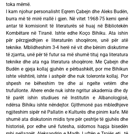
toka mëmë.
I kam njohur personalisht Eqrem Çabejn dhe Aleks Budën,
burra më të mirë rrallë i gjen. Në vitet 1968-75 kemi qenë
antar të komisionit të literaturës së huaj në Bibliotekën
Kombëtare në Tiranë. Ishte edhe Koço Bihiku. Ata ishin
për përzgjedhjen e literaturën shoqërore, unë për atë
teknike. Mblidheshim 3-4 herë në vit dhe bënim diskutime
të zjarrta, unë për të futur sa më shumë tituj nga literatura
teknike dhe ata nga literatura shoqërore. Me Çabejn dhe
Budën e gjeja kollaj gjuhën e përbashkët, por me Bihikun
ishte vështirë, ishte i ashpër dhe nuk toleronte kollaj. Por
shpesh ne bëheshim tre dhe ai ngelte vetëm dhe
trufullonte. Ahere ende nuk ishte ngritur akademia dhe dy
të parët ishin studiues në Institutin e Albanologjisë,
ndërsa Bihiku ishte nëndejtor. Gjithmonë pas mbledhjeve
ngjiteshim sipër në Pallatin e Kulturës dhe pinim kafe. Më
shumë ata diskutonin midis tyre për çeshtje të gjuhës dhe
historisë, por edhe unë futesha, sidomos hapja bisedën
mbi pellazgët, Aleksandrin e Madh, Luftën e Trojës etj., të