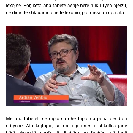
lexojnë. Por, këta analfabetë asnjë herë nuk i fyen njerzit,
që dinin të shkruanin dhe të lexonin, por mësuan nga ata.
Me analfabetët me diploma dhe triploma puna qëndron
ndryshe. Ata kujtojnë, se me diplomën e shkollës janë
bërë ekspertë, supër të dijshëm në fushën, që janë