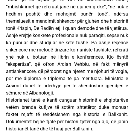
“mbishkrimet që referuat janë në gjuhën greke”, “ne nuk e
hedhim poshtë dhe mohojmë punën tonë”, ndërsa
themeluesit e mendimit shkencor për gjuhën dhe historinë
tonë Krispin, De Radën etj. i quan demode dhe të vjetërua.
Asnjë vrejtje konkrete profesionale nuk paraqiti, sepse nuk
ka punuar dhe studjuar në këtë fushë. Pa asnjë reçencë
shkencore me metodë tinzare komuniste-fashiste, referati
ynë nuk u botuan në librin e konferencës. Kjo është
“ekspertiza”, që ofron Ardian Vehbiu, në fakt mënyrë
antishkencore, që përdoret nga njerëz me njohuri të vogla,
por me diploma e triploma të pa merituara. Ministria e
Arsimit duhet të ndërhyjë për të shëndoshur gjendjen e
sëmurë në Albanologji.
Historianët tanë e kanë cunguar historinë e shqiptarëve
vetëm brenda kufijve të sotëm shtetëror, duke mohuar
faktet mjaft të rëndësishëm nga historia e Ballkanit.
Dokumentet bejnë fjalë për histori tjetër nga ajo, që japin
historianët tanë dhe të huaj për Ballkanin.