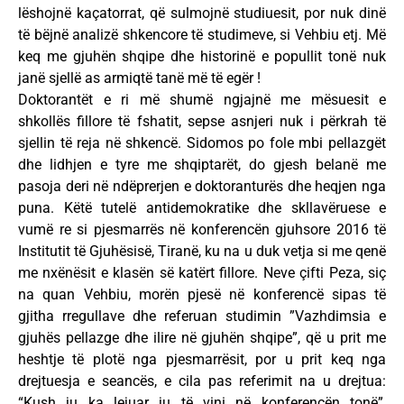
lëshojnë kaçatorrat, që sulmojnë studiuesit, por nuk dinë
të bëjnë analizë shkencore të studimeve, si Vehbiu etj. Më
keq me gjuhën shqipe dhe historinë e popullit tonë nuk
janë sjellë as armiqtë tanë më të egër !
Doktorantët e ri më shumë ngjajnë me mësuesit e
shkollës fillore të fshatit, sepse asnjeri nuk i përkrah të
sjellin të reja në shkencë. Sidomos po fole mbi pellazgët
dhe lidhjen e tyre me shqiptarët, do gjesh belanë me
pasoja deri në ndëprerjen e doktoranturës dhe heqjen nga
puna. Këtë tutelë antidemokratike dhe skllavëruese e
vumë re si pjesmarrës në konferencën gjuhsore 2016 të
Institutit të Gjuhësisë, Tiranë, ku na u duk vetja si me qenë
me nxënësit e klasën së katërt fillore. Neve çifti Peza, siç
na quan Vehbiu, morën pjesë në konferencë sipas të
gjitha rregullave dhe referuan studimin ”Vazhdimsia e
gjuhës pellazge dhe ilire në gjuhën shqipe”, që u prit me
heshtje të plotë nga pjesmarrësit, por u prit keq nga
drejtuesja e seancës, e cila pas referimit na u drejtua:
“Kush ju ka lejuar ju të vini në konferencën tonë”,