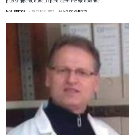
plus Shqipëria, duhet t’i përgjigjemi me një doktrinë…
NGA
EDITORI
25 TETOR, 2017
NO COMMENTS