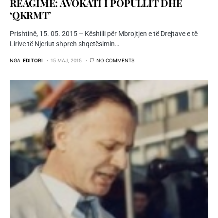
REAGIME: AVOKATI I POPULLIT DHE
‘QKRMT’
Prishtinë, 15. 05. 2015 – Këshilli për Mbrojtjen e të Drejtave e të
Lirive të Njeriut shpreh shqetësimin…
NGA
EDITORI
15 MAJ, 2015
NO COMMENTS