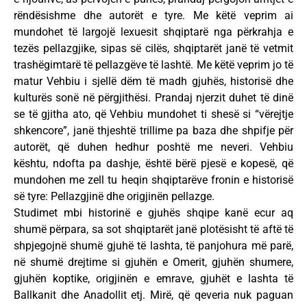
rëndësishme dhe autorët e tyre. Me këtë veprim ai
mundohet të largojë lexuesit shqiptarë nga përkrahja e
tezës pellazgjike, sipas së cilës, shqiptarët janë të vetmit
trashëgimtarë të pellazgëve të lashtë. Me këtë veprim jo të
matur Vehbiu i sjellë dëm të madh gjuhës, historisë dhe
kulturës sonë në përgjithësi. Prandaj njerzit duhet të dinë
se të gjitha ato, që Vehbiu mundohet ti shesë si “vërejtje
shkencore”, janë thjeshtë trillime pa baza dhe shpifje për
autorët, që duhen hedhur poshtë me neveri. Vehbiu
kështu, ndofta pa dashje, është bërë pjesë e kopesë, që
mundohen me zell tu heqin shqiptarëve fronin e historisë
së tyre: Pellazgjinë dhe origjinën pellazge.
Studimet mbi historinë e gjuhës shqipe kanë ecur aq
shumë përpara, sa sot shqiptarët janë plotësisht të aftë të
shpjegojnë shumë gjuhë të lashta, të panjohura më parë,
në shumë drejtime si gjuhën e Omerit, gjuhën shumere,
gjuhën koptike, origjinën e emrave, gjuhët e lashta të
Ballkanit dhe Anadollit etj. Mirë, që qeveria nuk paguan