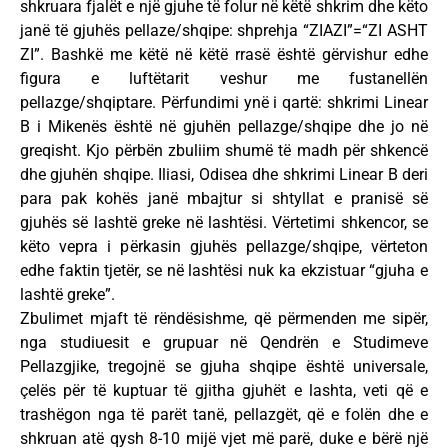
shkruara fjalët e një gjuhe të folur në këtë shkrim dhe këto
janë të gjuhës pellaze/shqipe: shprehja “ZIAZI”=“ZI ASHT
ZI”. Bashkë me këtë në këtë rrasë është gërvishur edhe
figura e luftëtarit veshur me fustanellën
pellazge/shqiptare. Përfundimi ynë i qartë: shkrimi Linear
B i Mikenës është në gjuhën pellazge/shqipe dhe jo në
greqisht. Kjo përbën zbuliim shumë të madh për shkencë
dhe gjuhën shqipe. Iliasi, Odisea dhe shkrimi Linear B deri
para pak kohës janë mbajtur si shtyllat e pranisë së
gjuhës së lashtë greke në lashtësi. Vërtetimi shkencor, se
këto vepra i përkasin gjuhës pellazge/shqipe, vërteton
edhe faktin tjetër, se në lashtësi nuk ka ekzistuar “gjuha e
lashtë greke”.
Zbulimet mjaft të rëndësishme, që përmenden me sipër,
nga studiuesit e grupuar në Qendrën e Studimeve
Pellazgjike, tregojnë se gjuha shqipe është universale,
çelës për të kuptuar të gjitha gjuhët e lashta, veti që e
trashëgon nga të parët tanë, pellazgët, që e folën dhe e
shkruan atë qysh 8-10 mijë vjet më parë, duke e bërë një