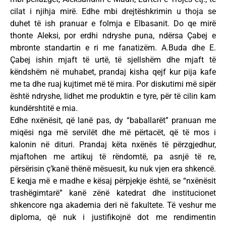
cilat i njihja mirë. Edhe mbi drejtëshkrimin u thoja se
duhet të ish pranuar e folmja e Elbasanit. Do qe mirë
thonte Aleksi, por erdhi ndryshe puna, ndërsa Çabej e
mbronte standartin e ri me fanatizëm. A.Buda dhe E.
Çabej ishin mjaft të urtë, të sjellshëm dhe mjaft të
këndshëm në muhabet, prandaj kisha qejf kur pija kafe
me ta dhe ruaj kujtimet më të mira. Por diskutimi më sipër
është ndryshe, lidhet me produktin e tyre, për të cilin kam
kundërshtitë e mia.
Edhe nxënësit, që lanë pas, dy “baballarët” pranuan me
miqësi nga më servilët dhe më përtacët, që të mos i
kalonin në dituri. Prandaj këta nxënës të përzgjedhur,
mjaftohen me artikuj të rëndomtë, pa asnjë të re,
përsërisin ç’kanë thënë mësuesit, ku nuk vjen era shkencë.
E keqja më e madhe e kësaj përpjekje është, se “nxënësit
trashëgimtarë” kanë zënë katedrat dhe institucionet
shkencore nga akademia deri në fakultete. Të veshur me
diploma, që nuk i justifikojnë dot me rendimentin