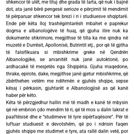
shkencor të ulët, me tituj dhe grada të larta, që nuk i bajnë
dot, ata janë bërë pengesë serioze e përçimit të mendimit
të përparuar shkencor tek brezi i ri i studiuesve shqiptarë.
Ende për këta lloj trashëgimtarësh mbahet e paprekur
dogma e albanologëve të huaj, që gjuha ilire nuk ka
dokumente shkrimore, megjithse të tilla ka me qindra në
muzetë e Durrësit, Apollonisë, Butrintit etj., por që të gjitha
të falsifikuara si mbishkrime greke në Qendrën
Albanologjike, se arvanitët nuk janë autoktonë, po
ardhacakë të mesjetës nga Shqipëria. Gjuha maqedone,
thrake, epirote, dake, megjithse janë gjetur mbishkrime, që
zbërthehen vetëm me ndihmën e gjuhës shqipe, sepse
kësaj i përkasin, gjuhtarët e Albanologjisë as që kanë
haber për këto.
Këta të përzgjedhur hallin më të madh e kanë të mbysin
që në embrion çdo mendim të ri, që të mos u dalin lakrat e
paaftësisë dhe e “studimeve të tyre sipërfaqësore”. Për të
luftuar studiuesit e devotshëm, që po i ndrisin faqen
gjuhës shqipe me studimet e tyre, ata rallë dalin vetë, por