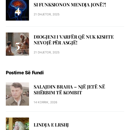
SI FUNKSIONON MENDJA JONË?!
21 DHJETOR, 2025
DIOGJENI I VARFËR QË NUK KISHTE
NEVOJË PËR ASGJË!
21 DHJETOR, 2025
Postime Së Fundi
SALAJDIN BRAHA – NJЁ JETЁ NЁ
SHЁRBIM TЁ KOMBIT
14 KORRIK, 2026
LINDJA E LRSHJ