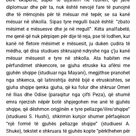
diplomuar dhe për ta, nuk është nevojë fare të punojnë
dhe të rrëmojnës për të mësuar më tepër, se sa kanë
mësuar në shkolla. Sipas tyre rregulli bazë është: “zbato
mësimet e mësuesve dhe je në rregull”. Këta analfabetë,
me qenë që nuk përpiqen për dije të reja, pse të lodhen, kur
kanë në fletore mësimet e mësuesit, ju duken çudira të
mëdha, që disa studiues shkruajnë ndryshe nga ç’ju kanë
mësuar mësuesit e tyre në shkolla. Ata habiten me
përfundimet shkencore, se gjuha etruske ka afërsi me
gjuhën shqipe (studiuar nga Mayani), megjithse pranohet
nga shkenca, që latinishtja është bijë e etruskishtes, se
gjuha shqipe qenka gjuha, që ka folur dhe shkruar Omeri
në Ilias dhe Odise (paraqitur nga çifti Peza), që shumë
emra njerzish nëpër botë shpjegohen me anë të gjuhës
shqipe, që dëshmon origjinën e tyre pellazge/ilire/shqipe”
(studiuesi S. Hushi), shkrimin kunjor shumer përfaqëson
“një formë të gjuhës pellazge shqipe” (studiuesi A.
Shuke), tekstet e shkruara të gjuhës kopte “përkthehen për