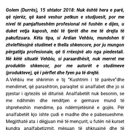
Golem (Durrës), 15 shtator 2018: Nuk është hera e parë,
që njerëz, që kanë veshur petkun e studjuesit, por me
nivel të pamjaftueshëm profesional në fushën e dijes, u
duket vetja kaposh, mbi të tjerët dhe me të drejta të
pakufizuara. Këta tipa, si Ardian Vehbiu, mundohen ti
zhvleftësojnë studimet e thella shkencore, por ju mungon
përgatitja profesionale, që ti rrëxojnë ato nga piedestali.
Në këtë situatë Vehbiu, si paraardhësit, nuk merret me
produktin shkencor, por me autorët e studimeve
(produkteve), që i përflet dhe fyen pa të drejtë.
A.Vehbiu me shkrimin e tij “Kushtrim i të parëve”dhe
mendimet, që parashtron, paraqitet si analfabet dhe jo si
pjestar i qytezës së diturisë. Analfabetët nuk besonin, se
me ndihmën dhe renditjen e germave mund të
shpreheshin mendime, pa ndërmjetësinë e gojës. Për
analfabetët kjo ishte çudi e madhe dhe e pabesueshme.
Megjithatë ata i dëgjuan më të mençurit, u futën në kurset
kundra analfabetizmit, mësuan të shkruajnë dhe të