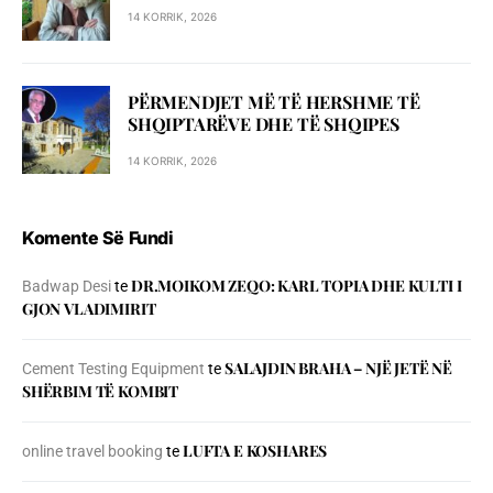
14 KORRIK, 2026
PËRMENDJET MË TË HERSHME TË
SHQIPTARËVE DHE TË SHQIPES
14 KORRIK, 2026
Komente Së Fundi
DR.MOIKOM ZEQO: KARL TOPIA DHE KULTI I
Badwap Desi
te
GJON VLADIMIRIT
SALAJDIN BRAHA – NJЁ JETЁ NЁ
Cement Testing Equipment
te
SHЁRBIM TЁ KOMBIT
LUFTA E KOSHARES
online travel booking
te