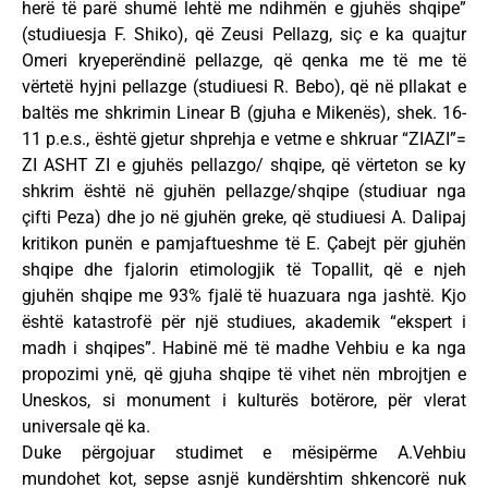
herë të parë shumë lehtë me ndihmën e gjuhës shqipe”
(studiuesja F. Shiko), që Zeusi Pellazg, siç e ka quajtur
Omeri kryeperëndinë pellazge, që qenka me të me të
vërtetë hyjni pellazge (studiuesi R. Bebo), që në pllakat e
baltës me shkrimin Linear B (gjuha e Mikenës), shek. 16-
11 p.e.s., është gjetur shprehja e vetme e shkruar “ZIAZI”=
ZI ASHT ZI e gjuhës pellazgo/ shqipe, që vërteton se ky
shkrim është në gjuhën pellazge/shqipe (studiuar nga
çifti Peza) dhe jo në gjuhën greke, që studiuesi A. Dalipaj
kritikon punën e pamjaftueshme të E. Çabejt për gjuhën
shqipe dhe fjalorin etimologjik të Topallit, që e njeh
gjuhën shqipe me 93% fjalë të huazuara nga jashtë. Kjo
është katastrofë për një studiues, akademik “ekspert i
madh i shqipes”. Habinë më të madhe Vehbiu e ka nga
propozimi ynë, që gjuha shqipe të vihet nën mbrojtjen e
Uneskos, si monument i kulturës botërore, për vlerat
universale që ka.
Duke përgojuar studimet e mësipërme A.Vehbiu
mundohet kot, sepse asnjë kundërshtim shkencorë nuk