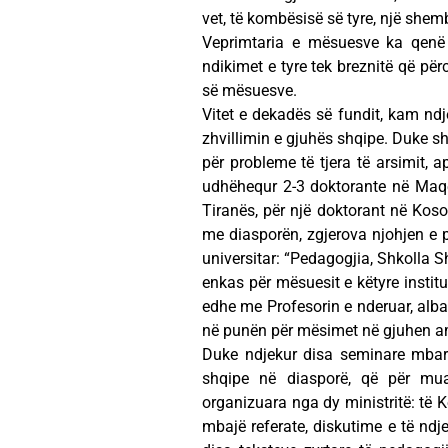
vet, të kombësisë së tyre, një shemb
Veprimtaria e mësuesve ka qenë
ndikimet e tyre tek breznitë që për
së mësuesve.
Vitet e dekadës së fundit, kam nd
zhvillimin e gjuhës shqipe. Duke sh
për probleme të tjera të arsimit, a
udhëhequr 2-3 doktorante në Maqedo
Tiranës, për një doktorant në Kosovë
me diasporën, zgjerova njohjen e
universitar: “Pedagogjia, Shkolla S
enkas për mësuesit e këtyre instit
edhe me Profesorin e nderuar, alba
në punën për mësimet në gjuhen am
Duke ndjekur disa seminare mbarë
shqipe në diasporë, që për mua
organizuara nga dy ministritë: të 
mbajë referate, diskutime e të ndje