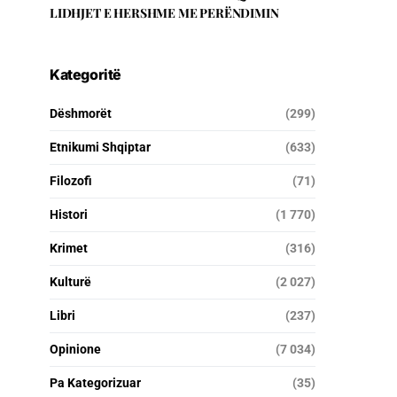
LIDHJET E HERSHME ME PERËNDIMIN
Kategoritë
Dëshmorët
(299)
Etnikumi Shqiptar
(633)
Filozofi
(71)
Histori
(1 770)
Krimet
(316)
Kulturë
(2 027)
Libri
(237)
Opinione
(7 034)
Pa Kategorizuar
(35)