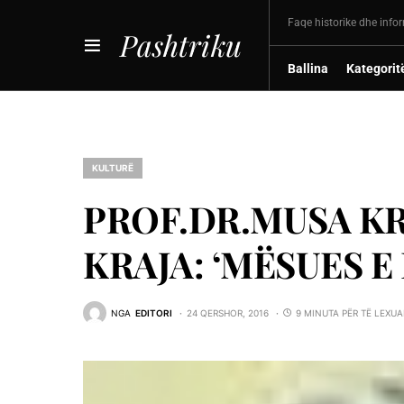
Faqe historike dhe info
Pashtriku
Ballina
Kategorit
KULTURË
PROF.DR.MUSA K
KRAJA: ‘MËSUES E
NGA
EDITORI
24 QERSHOR, 2016
9 MINUTA PËR TË LEXUA