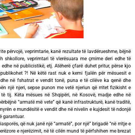
te përvojë, veprimtarie, kanë rezultate të lavdërueshme, bëjnë
h shkollore, veprimtari të vlerësuara me çmime deri edhe të
edhe në publicistikë, etj. Atëherë çfarë duhet pritur, përse kjo
publikohet ?! Në këtë rast nuk e kemi fjalën për mësuesit e
he në fshatrat e vendit tonë, puna e të cilëve ka qenë dhe
n një njeri, sepse punon me vetë njeriun që rritet fizikisht e
ë të tij. Këta mësues në Shqipëri, në Kosovë, madje edhe në
 përbëjnë “armatë më vete” që kanë infrastrukturë, kanë traditë,
mënyrën e mundësitë e vendit dhe në nivelin e kujdesit të ndonjë
të garantuar.
asporës, që nuk janë një “armatë”, por një” brigadë “në rritje e
njerëzore e njerëzimit, në të cilën mund të përfshihen me brezat