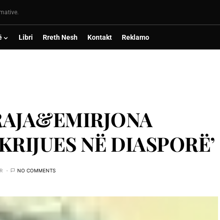
rmative.
ë
Libri
Rreth Nesh
Kontakt
Reklamo
RAJA&EMIRJONA
 KRIJUES NË DIASPORË’
R
NO COMMENTS