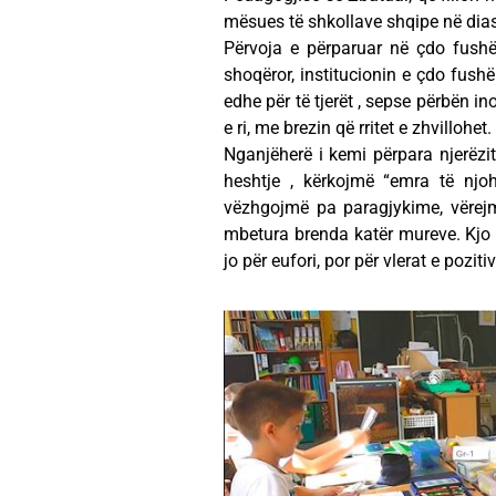
mësues të shkollave shqipe në di
Përvoja e përparuar në çdo fushë t
shoqëror, institucionin e çdo fush
edhe për të tjerët , sepse përbën 
e ri, me brezin që rritet e zhvillohet.
Nganjëherë i kemi përpara njerëzit
heshtje , kërkojmë “emra të njohu
vëzhgojmë pa paragjykime, vërejmë
mbetura brenda katër mureve. Kjo
jo për eufori, por për vlerat e pozit