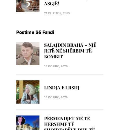
ASGJË!
21 DHJETOR, 2025
Postime Së Fundi
SALAJDIN BRAHA – NJЁ
JETЁ NЁ SHЁRBIM TЁ
KOMBIT
14 KORRIK, 2026
LINDJA E LRSHJ
14 KORRIK, 2026
PËRMENDJET MË TË
HERSHME TË
SHQIPTARËVE DHE TË