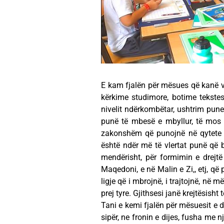
E kam fjalën për mësues që kanë vi
kërkime studimore, botime tekstes
nivelit ndërkombëtar, ushtrim pune 
punë të mbesë e mbyllur, të mos 
zakonshëm që punojnë në qytete d
është ndër më të vlertat punë që bë
mendërisht, për formimin e drejt
Maqedoni, e në Malin e Zi,, etj, që
ligje që i mbrojnë, i trajtojnë, në 
prej tyre. Gjithsesi janë krejtësisht 
Tani e kemi fjalën për mësuesit e di
sipër, ne fronin e dijes, fusha me 