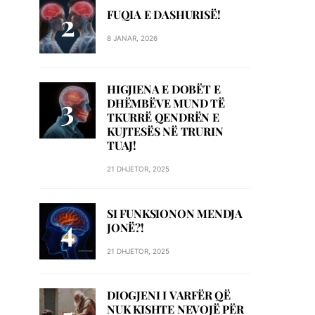
FUQIA E DASHURISË!
8 JANAR, 2026
HIGJIENA E DOBËT E
DHËMBËVE MUND TË
TKURRË QENDRËN E
KUJTESËS NË TRURIN
TUAJ!
21 DHJETOR, 2025
SI FUNKSIONON MENDJA
JONË?!
21 DHJETOR, 2025
DIOGJENI I VARFËR QË
NUK KISHTE NEVOJË PËR