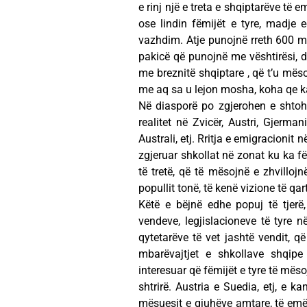
e rinj një e treta e shqiptarëve të e
ose lindin fëmijët e tyre, madje e
vazhdim. Atje punojnë rreth 600 më
pakicë që punojnë me vështirësi, 
me breznitë shqiptare , që t’u mësoj
me aq sa u lejon mosha, koha qe k
Në diasporë po zgjerohen e shto
realitet në Zvicër, Austri, Gjermani
Australi, etj. Rritja e emigracionit
zgjeruar shkollat në zonat ku ka fë
të tretë, që të mësojnë e zhvilloj
popullit tonë, të kenë vizione të qa
Këtë e bëjnë edhe popuj të tjer
vendeve, legjislacioneve të tyre n
qytetarëve të vet jashtë vendit, q
mbarëvajtjet e shkollave shqipe
interesuar që fëmijët e tyre të mës
shtrirë. Austria e Suedia, etj, e 
mësuesit e gjuhëve amtare, të emëru