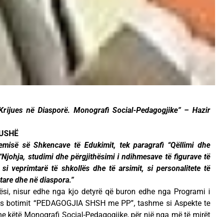
Krijues në Diasporë. Monografi Social-Pedagogjike” – Hazir
FUSHË
misë së Shkencave të Edukimit, tek paragrafi “Qëllimi dhe
 “Njohja, studimi dhe përgjithësimi i ndihmesave të figurave të
i veprimtarë të shkollës dhe të arsimit, si personalitete të
tare dhe në diaspora.”
si, nisur edhe nga kjo detyrë që buron edhe nga Programi i
pas botimit “PEDAGOGJIA SHSH me PP”, tashme si Aspekte te
me këtë Monografi Social-Pedagogjike, për një nga më të mirët