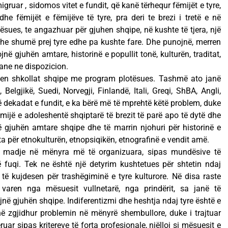
migruar , sidomos vitet e fundit, që kanë tërhequr fëmijët e tyre,
dhe fëmijët e fëmijëve të tyre, pra deri te brezi i tretë e në
sues, te angazhuar për gjuhen shqipe, në kushte të tjera, një
dhe shumë prej tyre edhe pa kushte fare. Dhe punojnë, merren
në gjuhën amtare, historinë e popullit tonë, kulturën, traditat,
ane ne dispozicion.
hen shkollat shqipe me program plotësues. Tashmë ato janë
, Belgjikë, Suedi, Norvegji, Finlandë, Itali, Greqi, ShBA, Angli,
 në dekadat e fundit, e ka bërë më të mprehtë këtë problem, duke
mijë e adoleshentë shqiptarë të brezit të parë apo të dytë dhe
në gjuhën amtare shqipe dhe të marrin njohuri për historinë e
rta për etnokulturën, etnopsiqikën, etnografinë e vendit amë.
ë, madje në mënyra më të organizuara, sipas mundësive të
ë fuqi. Tek ne është një detyrim kushtetues për shtetin ndaj
ë të kujdesen për trashëgiminë e tyre kulturore. Në disa raste
 varen nga mësuesit vullnetarë, nga prindërit, sa janë të
ojnë gjuhën shqipe. Indiferentizmi dhe heshtja ndaj tyre është e
kanë zgjidhur problemin në mënyrë shembullore, duke i trajtuar
ar sipas kritereve të forta profesionale, njëlloj si mësuesit e