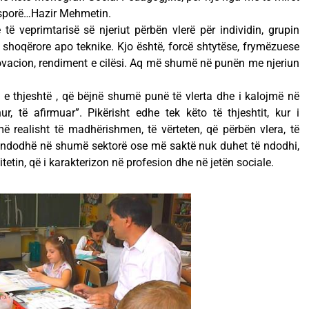
asporë…Hazir Mehmetin.
ë veprimtarisë së njeriut përbën vlerë për individin, grupin
ë shoqërore apo teknike. Kjo është, forcë shtytëse, frymëzuese
inovacion, rendiment e cilësi. Aq më shumë në punën me njeriun
 e thjeshtë , që bëjnë shumë punë të vlerta dhe i kalojmë në
r, të afirmuar”. Pikërisht edhe tek këto të thjeshtit, kur i
 realisht të madhërishmen, të vërteten, që përbën vlera, të
 ndodhë në shumë sektorë ose më saktë nuk duhet të ndodhi,
ivitetin, që i karakterizon në profesion dhe në jetën sociale.