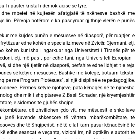
ull i pastër kristal i demokracisë së tyre.
 dhe mbetet në kujtesën afatgjatë të nxënësve bashkë me
cjellin. Përvoja botërore e ka pasqyruar gjithnjë vlerën e punës
jekur me kujdes punën e mësuesve në diasporë, për ruajtjen e
frytëzuar edhe kohën e specializimeve në Zvicër, Gjermani, etj,
po kohen kur isha i ngarkuar nga Universiteti i Tiranës për të
ni, etj, më pas , por edhe tani, nga Universiteti Europian i
, si dhe një tjetër në diasporë, përfshirë edhe lidhjet t e reja
 punës së këtyre mësuesve. Bashkë me kolegë, botuam tekstin
hqipe me Program Plotësues”, si një disiplinë e re pedagogjike,
ucioneve. Përmes këtyre njohjeve, pata kënaqësinë të njihesha
nolog dhe mik i shqiptareve Z.Basil Schader, një kryemjeshtër
tare, e sidomos të gjuhës shqipe.
kombëtare, që zhvillohen çdo vit, me mësuesit e shkollave
 janë kuvende shkencore të vërteta mbarëkombëtare, të
Kosovës dhe të Shqipërisë, në të cilat kam pasur kënaqësinë të
kë edhe seancat e veçanta, vizioni im, në optikën e autorit të