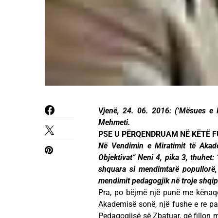
Vjenë, 24. 06. 2016: (‘Mësues e 
Mehmeti.
PSE U PËRQENDRUAM NË KËTË 
Në Vendimin e Miratimit të Akade
Objektivat“ Neni 4, pika 3, thuhet:
shquara si mendimtarë popullorë, s
mendimit pedagogjik në troje shqip
Pra, po bëjmë një punë me kënaqë
Akademisë sonë, një fushe e re 
Pedagogjisë së Zbatuar, që fillon 