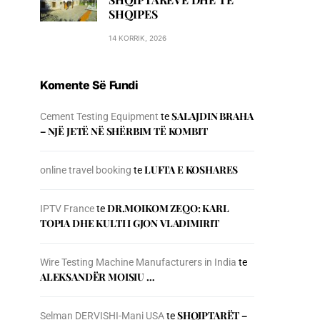
SHQIPES
14 KORRIK, 2026
Komente Së Fundi
SALAJDIN BRAHA
Cement Testing Equipment
te
– NJЁ JETЁ NЁ SHЁRBIM TЁ KOMBIT
LUFTA E KOSHARES
online travel booking
te
DR.MOIKOM ZEQO: KARL
IPTV France
te
TOPIA DHE KULTI I GJON VLADIMIRIT
Wire Testing Machine Manufacturers in India
te
ALEKSANDËR MOISIU …
SHQIPTARËT –
Selman DERVISHI-Mani USA
te