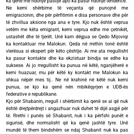
ka qenë me ndonjë pasojë apo ka pasur ndonjë tendencë.
Ne kemi shërbime të veçanta që punojnë me
emigracionin, dhe për përfitimin e disa personave dhe për
të zhvillua aksione nga ana e tyre. Kjo nuk është veprua
vetëm me këta emigrant, kemi veprua edhe me çetnikët,
ustashët dhe të tjerët. Unë kam dëgjua se Qedo Mijoviqi
ka kontaktuar me Malokun. Qeda në rrethin tonë është
vlerësua si ekspert për këto çështje. Ai me ata rregullisht
ka pasur kontakte dhe ka ekzistuar bindja se edhe ka
suksese. Ai jo rregullisht ka punua në këtë, nganjëherë e
kemi huazuar, mu për këtë ky kontakt me Malokun ka
shkua nëpër mes tij.. Ne në krahinë në këtë nuk kemi
punua, se kjo ka qenë nën mbikëqyrjen e UDB-ës
federative e republikane.
Kjo për Shabanin, rregull i shërbimit ka qenë se ai që nuk
është drejtpërdrejt i angazhuar nuk duhet të dijë asgjë për
të. Rrethi i punës së Shabanit, nuk i ka përfshi punët e
sigurisë, dhe normalisht që ka qenë jashtë tyre. Unë
mundë të them bindshëm se ndaj Shabanit nuk ka pas