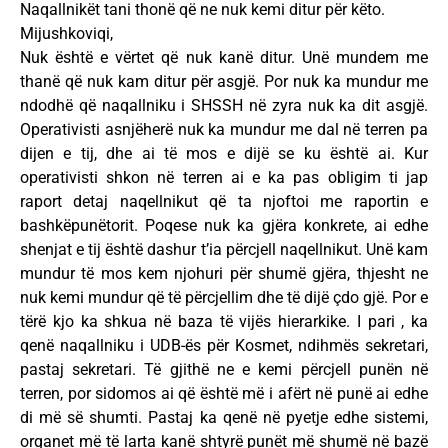
Naqallnikët tani thonë që ne nuk kemi ditur për këto.
Mijushkoviqi,
Nuk është e vërtet që nuk kanë ditur. Unë mundem me
thanë që nuk kam ditur për asgjë. Por nuk ka mundur me
ndodhë që naqallniku i SHSSH në zyra nuk ka dit asgjë.
Operativisti asnjëherë nuk ka mundur me dal në terren pa
dijen e tij, dhe ai të mos e dijë se ku është ai. Kur
operativisti shkon në terren ai e ka pas obligim ti jap
raport detaj naqellnikut që ta njoftoi me raportin e
bashkëpunëtorit. Poqese nuk ka gjëra konkrete, ai edhe
shenjat e tij është dashur t’ia përcjell naqellnikut. Unë kam
mundur të mos kem njohuri për shumë gjëra, thjesht ne
nuk kemi mundur që të përcjellim dhe të dijë çdo gjë. Por e
tërë kjo ka shkua në baza të vijës hierarkike. I pari , ka
qenë naqallniku i UDB-ës për Kosmet, ndihmës sekretari,
pastaj sekretari. Të gjithë ne e kemi përcjell punën në
terren, por sidomos ai që është më i afërt në punë ai edhe
di më së shumti. Pastaj ka qenë në pyetje edhe sistemi,
organet më të larta kanë shtyrë punët më shumë në bazë