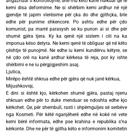
angazhuar ti kontrollojmë, dhe mu këto kanë ndikuar që të
kemi disa deformime. Ne si shërbim kemi ardhur në një
gjendje të japim vlerësime për çka do dhe gjithçka, bile
edhe për punime shkencore. Po ashtu edhe për çdo
komunist, pa marrë parasysh se ku punon ai si dhe për
shumë gjëra tjera. Ky ka qenë një sistem i cili na ka
imponua këso detyra. Ne kemi qenë të obliguar që në këto
çështje të punojmë. Ne edhe iu kemi kundërvu këtyre, se
në çdo orë na kanë ardhur kërkesa të reja, por ky ishte
shërbimi e ne iu përgjigjeshim asaj.
Ljutica,
Mirëpo është shkrua edhe për gjëra që nuk janë kërkua,
Mijushkoviqi,
E dini si është kjo, kërkohen shumë gjëra, pastaj njeriu
shkruan edhe për to duke menduar se ndoshta edhe kjo
kërkohet. Qe, për shembull, rasti i shpërnguljes së serbëve
nga Kosmeti. Për këtë nganjëherë edhe në kokë në vete
kemi bërë informata, edhe pse krahina e republika s’na
kërkonte. Dhe ne për të gjitha këto e informonim komitetin