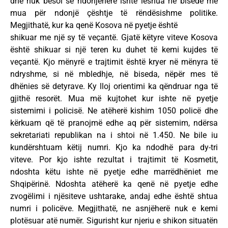
dhe nuk besoi se ndonjëherë ishte lëshua në bisedë me
mua për ndonjë çështje të rëndësishme politike.
Megjithatë, kur ka qenë Kosova në pyetje është
shikuar me një sy të veçantë. Gjatë këtyre viteve Kosova
është shikuar si një teren ku duhet të kemi kujdes të
veçantë. Kjo mënyrë e trajtimit është kryer në mënyra të
ndryshme, si në mbledhje, në biseda, nëpër mes të
dhënies së detyrave. Ky lloj orientimi ka qëndruar nga të
gjithë resorët. Mua më kujtohet kur ishte në pyetje
sistemimi i policisë. Ne atëherë kishim 1050 policë dhe
kërkuam që të pranojmë edhe aq për sistemim, ndërsa
sekretariati republikan na i shtoi në 1.450. Ne bile iu
kundërshtuam këtij numri. Kjo ka ndodhë para dy-tri
viteve. Por kjo ishte rezultat i trajtimit të Kosmetit,
ndoshta këtu ishte në pyetje edhe marrëdhëniet me
Shqipërinë. Ndoshta atëherë ka qenë në pyetje edhe
zvogëlimi i njësiteve ushtarake, andaj edhe është shtua
numri i policëve. Megjithatë, ne asnjëherë nuk e kemi
plotësuar atë numër. Sigurisht kur njeriu e shikon situatën