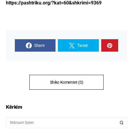
https://pashtriku.org/?kat=60&shkrimi=9369
Share
Tweet
Shiko Komentet (0)
Kërkim