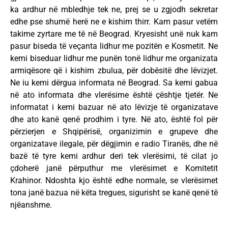
ka ardhur në mbledhje tek ne, prej se u zgjodh sekretar
edhe pse shumë herë ne e kishim thirr. Kam pasur vetëm
takime zyrtare me të në Beograd. Kryesisht unë nuk kam
pasur biseda të veçanta lidhur me pozitën e Kosmetit. Ne
kemi biseduar lidhur me punën tonë lidhur me organizata
armiqësore që i kishim zbulua, për dobësitë dhe lëvizjet.
Ne iu kemi dërgua informata në Beograd. Sa kemi gabua
në ato informata dhe vlerësime është çështje tjetër. Ne
informatat i kemi bazuar në ato lëvizje të organizatave
dhe ato kanë qenë prodhim i tyre. Në ato, është fol për
përzierjen e Shqipërisë, organizimin e grupeve dhe
organizatave ilegale, për dëgjimin e radio Tiranës, dhe në
bazë të tyre kemi ardhur deri tek vlerësimi, të cilat jo
çdoherë janë përputhur me vlerësimet e Komitetit
Krahinor. Ndoshta kjo është edhe normale, se vlerësimet
tona janë bazua në këta tregues, sigurisht se kanë qenë të
njëanshme.