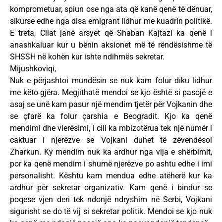
komprometuar, spiun ose nga ata që kanë qenë të dënuar,
sikurse edhe nga disa emigrant lidhur me kuadrin politikë.
E treta, Cilat janë arsyet që Shaban Kajtazi ka qenë i
anashkaluar kur u bënin aksionet më të rëndësishme të
SHSSH në kohën kur ishte ndihmës sekretar.
Mijushkoviqi,
Nuk e përjashtoi mundësin se nuk kam folur diku lidhur
me këto gjëra. Megjithatë mendoi se kjo është si pasojë e
asaj se unë kam pasur një mendim tjetër për Vojkanin dhe
se çfarë ka folur çarshia e Beogradit. Kjo ka qenë
mendimi dhe vlerësimi, i cili ka mbizotërua tek një numër i
caktuar i njerëzve se Vojkani duhet të zëvendësoi
Zharkun. Ky mendim nuk ka ardhur nga vija e shërbimit,
por ka qenë mendim i shumë njerëzve po ashtu edhe i imi
personalisht. Kështu kam mendua edhe atëherë kur ka
ardhur për sekretar organizativ. Kam qenë i bindur se
poqese vjen deri tek ndonjë ndryshim në Serbi, Vojkani
sigurisht se do të vij si sekretar politik. Mendoi se kjo nuk