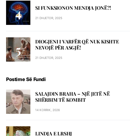
SI FUNKSIONON MENDJA JONË?!
21 DHJETOR, 2025
DIOGJENI I VARFËR QË NUK KISHTE
NEVOJË PËR ASGJË!
21 DHJETOR, 2025
Postime Së Fundi
SALAJDIN BRAHA – NJЁ JETЁ NЁ
SHЁRBIM TЁ KOMBIT
14 KORRIK, 2026
LINDJA E LRSHJ