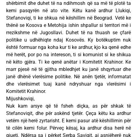
shërbimit dhe duhet të na ndihmosh që sa më të plotë ta
kemi pasqyrën në ato vite. Këtu kanë ardhur Llukiqi,
Stefanoviqi, ti ke shkua në këshillim në Beograd. Vetë ke
thënë se Kosova e Metohija ishin shpallur si territori më i
rrezikshme në Jugosllavi. Duhet të na thuash se çfarë
politike u udhëhiqte ndaj Kosovës. Ky botëkuptim nuk
është formuar nga koha kur ti ke ardhur, kjo ka qenë edhe
më herët, por po na intereson, ti si komunist si ke shikua
në këto gjëra. Ti ke qenë anëtar i Komitetit Krahinor. Ke
marr pjesë në të gjitha mbledhjet ku janë shqyrtuar dhe
janë dhënë vlerësime politike. Në anën tjetër, informatat
dhe vlerësimet tuaj kanë ndryshuar nga vlerësimi i
Komitetit Krahinor.
Mijushkoviqi,
Nuk kam arsye që të fsheh diçka, as për shkak të
Stefanoviqit, dhe për askënd tjetër. Çeça këtu ka ardhur
vetëm një herë zyrtarisht. E kemi pasur atë këshillimin për
të cilën kemi folur. Përveç kësaj, ka ardhur disa herë në
gjueti. Ndërsa sa i përket Serba Saviqit, ai asnjëherë nuk