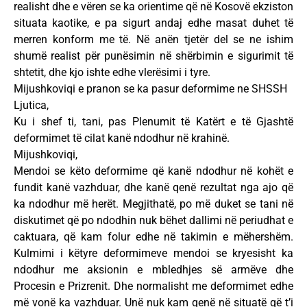
realisht dhe e vëren se ka orientime që në Kosovë ekziston
situata kaotike, e pa sigurt andaj edhe masat duhet të
merren konform me të. Në anën tjetër del se ne ishim
shumë realist për punësimin në shërbimin e sigurimit të
shtetit, dhe kjo ishte edhe vlerësimi i tyre.
Mijushkoviqi e pranon se ka pasur deformime ne SHSSH
Ljutica,
Ku i shef ti, tani, pas Plenumit të Katërt e të Gjashtë
deformimet të cilat kanë ndodhur në krahinë.
Mijushkoviqi,
Mendoi se këto deformime që kanë ndodhur në kohët e
fundit kanë vazhduar, dhe kanë qenë rezultat nga ajo që
ka ndodhur më herët. Megjithatë, po më duket se tani në
diskutimet që po ndodhin nuk bëhet dallimi në periudhat e
caktuara, që kam folur edhe në takimin e mëhershëm.
Kulmimi i këtyre deformimeve mendoi se kryesisht ka
ndodhur me aksionin e mbledhjes së armëve dhe
Procesin e Prizrenit. Dhe normalisht me deformimet edhe
më vonë ka vazhduar. Unë nuk kam qenë në situatë që t’i