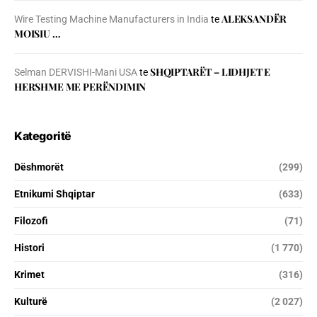
ALEKSANDËR
Wire Testing Machine Manufacturers in India
te
MOISIU …
SHQIPTARËT – LIDHJET E
Selman DERVISHI-Mani USA
te
HERSHME ME PERËNDIMIN
Kategoritë
Dëshmorët
(299)
Etnikumi Shqiptar
(633)
Filozofi
(71)
Histori
(1 770)
Krimet
(316)
Kulturë
(2 027)