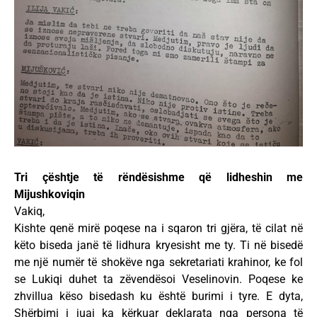
Tri çështje të rëndësishme që lidheshin me
Mijushkoviqin
Vakiq,
Kishte qenë mirë poqese na i sqaron tri gjëra, të cilat në
këto biseda janë të lidhura kryesisht me ty. Ti në bisedë
me një numër të shokëve nga sekretariati krahinor, ke fol
se Lukiqi duhet ta zëvendësoi Veselinovin. Poqese ke
zhvillua këso bisedash ku është burimi i tyre. E dyta,
Shërbimi i juaj ka kërkuar deklarata nga persona të