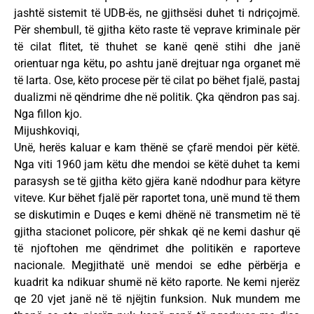
jashtë sistemit të UDB-ës, ne gjithsësi duhet ti ndriçojmë.
Për shembull, të gjitha këto raste të veprave kriminale për
të cilat flitet, të thuhet se kanë qenë stihi dhe janë
orientuar nga këtu, po ashtu janë drejtuar nga organet më
të larta. Ose, këto procese për të cilat po bëhet fjalë, pastaj
dualizmi në qëndrime dhe në politik. Çka qëndron pas saj.
Nga fillon kjo.
Mijushkoviqi,
Unë, herës kaluar e kam thënë se çfarë mendoi për këtë.
Nga viti 1960 jam këtu dhe mendoi se këtë duhet ta kemi
parasysh se të gjitha këto gjëra kanë ndodhur para këtyre
viteve. Kur bëhet fjalë për raportet tona, unë mund të them
se diskutimin e Duqes e kemi dhënë në transmetim në të
gjitha stacionet policore, për shkak që ne kemi dashur që
të njoftohen me qëndrimet dhe politikën e raporteve
nacionale. Megjithatë unë mendoi se edhe përbërja e
kuadrit ka ndikuar shumë në këto raporte. Ne kemi njerëz
qe 20 vjet janë në të njëjtin funksion. Nuk mundem me