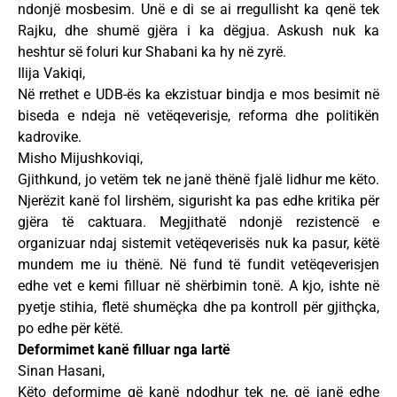
ndonjë mosbesim. Unë e di se ai rregullisht ka qenë tek
Rajku, dhe shumë gjëra i ka dëgjua. Askush nuk ka
heshtur së foluri kur Shabani ka hy në zyrë.
Ilija Vakiqi,
Në rrethet e UDB-ës ka ekzistuar bindja e mos besimit në
biseda e ndeja në vetëqeverisje, reforma dhe politikën
kadrovike.
Misho Mijushkoviqi,
Gjithkund, jo vetëm tek ne janë thënë fjalë lidhur me këto.
Njerëzit kanë fol lirshëm, sigurisht ka pas edhe kritika për
gjëra të caktuara. Megjithatë ndonjë rezistencë e
organizuar ndaj sistemit vetëqeverisës nuk ka pasur, këtë
mundem me iu thënë. Në fund të fundit vetëqeverisjen
edhe vet e kemi filluar në shërbimin tonë. A kjo, ishte në
pyetje stihia, fletë shumëçka dhe pa kontroll për gjithçka,
po edhe për këtë.
Deformimet kanë filluar nga lartë
Sinan Hasani,
Këto deformime që kanë ndodhur tek ne, që janë edhe