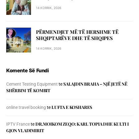
14 KORRIK, 2026
PËRMENDJET MË TË HERSHME TË
SHQIPTARËVE DHE TË SHQIPES
14 KORRIK, 2026
Komente Së Fundi
SALAJDIN BRAHA – NJЁ JETЁ NЁ
Cement Testing Equipment
te
SHЁRBIM TЁ KOMBIT
LUFTA E KOSHARES
online travel booking
te
DR.MOIKOM ZEQO: KARL TOPIA DHE KULTI I
IPTV France
te
GJON VLADIMIRIT