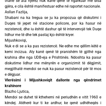
thanë se ata njerëz nuk kanë qenë të ngarkuar me disa
gjëra, e cila është manifestuar edhe në raportet nacionale.
Asllan Fazlija,
Shabani na ka tregua se ju ka propozua që diskutimi i
Duqes të jepet në stacione policore, por ka hasur në
rezistencë, dhe iu është dashur që të intervenojë tek Duqe
lidhur me të dhe tek pastaj kjo është kryer.
Mijushkoviqi,
Nuk e di se a ka pas rezistencë. Ne edhe me qëllim këtë e
kemi incizua. Aty kanë qenë të pranishëm të gjithë nga
krahina dhe nga UDB-eja e Prishtinës. Ndoshta ka pasur
diskutime lidhur me mënyrën e organizimit të dëgjimit,
megjithatë mendoi se nuk ka pasur rezistencë për të mos
e dëgjuar.
Vlerësimi i Mijushkoviqit dallonte nga qëndrimet
krahinore
Blazho Ljutica,
Mendoi se duhet të kthehemi në periudhën e vitit 1960 e
këndej. Atëherë kur ti ke ardhur, ke qenë udhëheqës i