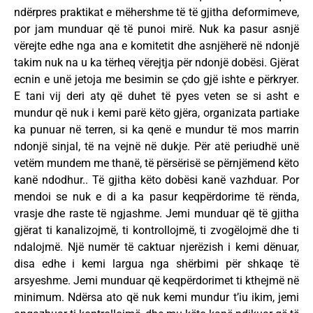
ndërpres praktikat e mëhershme të të gjitha deformimeve,
por jam munduar që të punoi mirë. Nuk ka pasur asnjë
vërejte edhe nga ana e komitetit dhe asnjëherë në ndonjë
takim nuk na u ka tërheq vërejtja për ndonjë dobësi. Gjërat
ecnin e unë jetoja me besimin se çdo gjë ishte e përkryer.
E tani vij deri aty që duhet të pyes veten se si asht e
mundur që nuk i kemi parë këto gjëra, organizata partiake
ka punuar në terren, si ka qenë e mundur të mos marrin
ndonjë sinjal, të na vejnë në dukje. Për atë periudhë unë
vetëm mundem me thanë, të përsërisë se përnjëmend këto
kanë ndodhur.. Të gjitha këto dobësi kanë vazhduar. Por
mendoi se nuk e di a ka pasur keqpërdorime të rënda,
vrasje dhe raste të ngjashme. Jemi munduar që të gjitha
gjërat ti kanalizojmë, ti kontrollojmë, ti zvogëlojmë dhe ti
ndalojmë. Një numër të caktuar njerëzish i kemi dënuar,
disa edhe i kemi largua nga shërbimi për shkaqe të
arsyeshme. Jemi munduar që keqpërdorimet ti kthejmë në
minimum. Ndërsa ato që nuk kemi mundur t’iu ikim, jemi