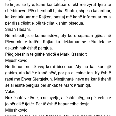
të linjës së tyre, kanë kontaktuar direkt me zyrat tjera të
shërbimeve. Për shembull Ljuba Shotra, shpesh ka ardhur,
ka kontaktuar me Rajkon, pastaj më kanë informuar mua
për disa çështje, për të cilat kishim bisedua.
Sinan Hasani,
Në mbledhjet e komunistëve, aty ku u sqaruan gjërat në
Plenumin e katërt, Rajku ka deklaruar se këtu tek ne
askush nuk është përgjua.
Përgjoheshin te gjithë miqtë e Mark Krasniqit
Mijushkoviqi,
Ne lidhur me të veç kemi biseduar. Aty na ka ikur një
gabim, ata këtë e kanë bërë, por pa dijeninë ton. Ky është
rasti me Enver Gjergjekun. Megjithatë, neve na kanë thënë
se ai është përgjua për shkak të Mark Krasniqit.
Vakiqi,
Nuk është vetëm kjo në pyetje, ai është përgjua për veten e
jo për dikë tjetër. Për të është hapur edhe dosja.
Mijushkoviqi,