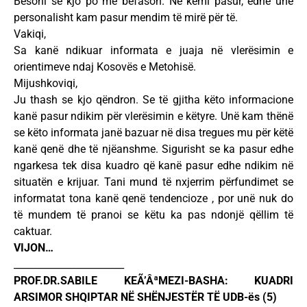
Besoni se kjo po më befason. Ne kemi pasur, edhe unë
personalisht kam pasur mendim të mirë për të.
Vakiqi,
Sa kanë ndikuar informata e juaja në vlerësimin e
orientimeve ndaj Kosovës e Metohisë.
Mijushkoviqi,
Ju thash se kjo qëndron. Se të gjitha këto informacione
kanë pasur ndikim për vlerësimin e këtyre. Unë kam thënë
se këto informata janë bazuar në disa tregues mu për këtë
kanë qenë dhe të njëanshme. Sigurisht se ka pasur edhe
ngarkesa tek disa kuadro që kanë pasur edhe ndikim në
situatën e krijuar. Tani mund të nxjerrim përfundimet se
informatat tona kanë qenë tendencioze , por unë nuk do
të mundem të pranoi se këtu ka pas ndonjë qëllim të
caktuar.
VIJON…
_______________________
PROF.DR.SABILE KEÃ’ÂªMEZI-BASHA: KUADRI
ARSIMOR SHQIPTAR NË SHËNJESTËR TË UDB-ës (5)