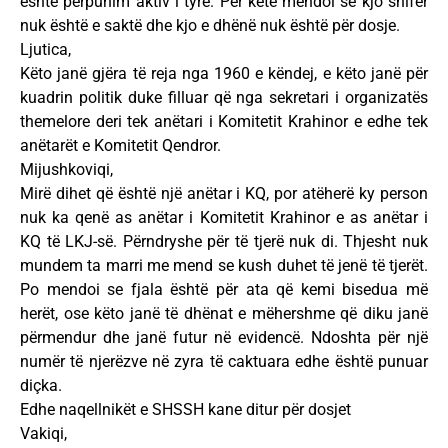
është përpunim aktiv i tyre. Për këtë mendoi se kjo shifër
nuk është e saktë dhe kjo e dhënë nuk është për dosje.
Ljutica,
Këto janë gjëra të reja nga 1960 e këndej, e këto janë për
kuadrin politik duke filluar që nga sekretari i organizatës
themelore deri tek anëtari i Komitetit Krahinor e edhe tek
anëtarët e Komitetit Qendror.
Mijushkoviqi,
Mirë dihet që është një anëtar i KQ, por atëherë ky person
nuk ka qenë as anëtar i Komitetit Krahinor e as anëtar i
KQ të LKJ-së. Përndryshe për të tjerë nuk di. Thjesht nuk
mundem ta marri me mend se kush duhet të jenë të tjerët.
Po mendoi se fjala është për ata që kemi bisedua më
herët, ose këto janë të dhënat e mëhershme që diku janë
përmendur dhe janë futur në evidencë. Ndoshta për një
numër të njerëzve në zyra të caktuara edhe është punuar
diçka.
Edhe naqellnikët e SHSSH kane ditur për dosjet
Vakiqi,