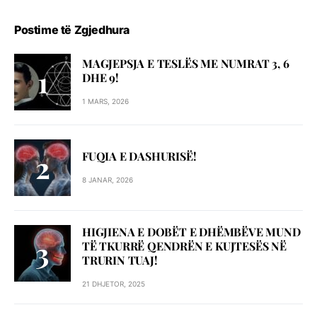
Postime të Zgjedhura
MAGJEPSJA E TESLËS ME NUMRAT 3, 6
DHE 9!
1 MARS, 2026
FUQIA E DASHURISË!
8 JANAR, 2026
HIGJIENA E DOBËT E DHËMBËVE MUND
TË TKURRË QENDRËN E KUJTESËS NË
TRURIN TUAJ!
21 DHJETOR, 2025