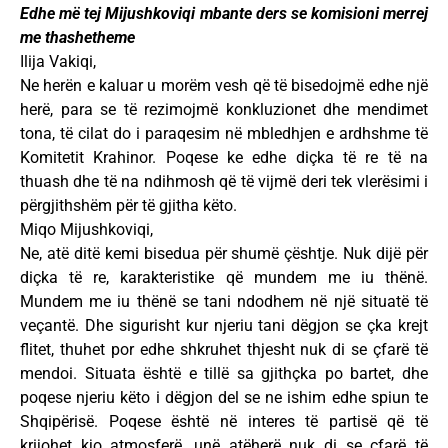
Edhe më tej Mijushkoviqi mbante ders se komisioni merrej
me thashetheme
Ilija Vakiqi,
Ne herën e kaluar u morëm vesh që të bisedojmë edhe një
herë, para se të rezimojmë konkluzionet dhe mendimet
tona, të cilat do i paraqesim në mbledhjen e ardhshme të
Komitetit Krahinor. Poqese ke edhe diçka të re të na
thuash dhe të na ndihmosh që të vijmë deri tek vlerësimi i
përgjithshëm për të gjitha këto.
Miqo Mijushkoviqi,
Ne, atë ditë kemi bisedua për shumë çështje. Nuk dijë për
diçka të re, karakteristike që mundem me iu thënë.
Mundem me iu thënë se tani ndodhem në një situatë të
veçantë. Dhe sigurisht kur njeriu tani dëgjon se çka krejt
flitet, thuhet por edhe shkruhet thjesht nuk di se çfarë të
mendoi. Situata është e tillë sa gjithçka po bartet, dhe
poqese njeriu këto i dëgjon del se ne ishim edhe spiun te
Shqipërisë. Poqese është në interes të partisë që të
krijohet kjo atmosferë, unë atëherë nuk di se çfarë të