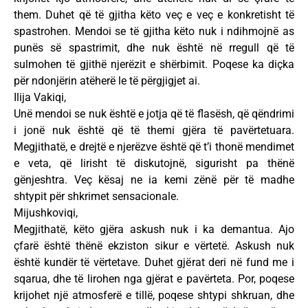
them. Duhet që të gjitha këto veç e veç e konkretisht të
spastrohen. Mendoi se të gjitha këto nuk i ndihmojnë as
punës së spastrimit, dhe nuk është në rregull që të
sulmohen të gjithë njerëzit e shërbimit. Poqese ka diçka
për ndonjërin atëherë le të përgjigjet ai.
Ilija Vakiqi,
Unë mendoi se nuk është e jotja që të flasësh, që qëndrimi
i jonë nuk është që të themi gjëra të pavërtetuara.
Megjithatë, e drejtë e njerëzve është që t’i thonë mendimet
e veta, që lirisht të diskutojnë, sigurisht pa thënë
gënjeshtra. Veç kësaj ne ia kemi zënë për të madhe
shtypit për shkrimet sensacionale.
Mijushkoviqi,
Megjithatë, këto gjëra askush nuk i ka demantua. Ajo
çfarë është thënë ekziston sikur e vërtetë. Askush nuk
është kundër të vërtetave. Duhet gjërat deri në fund me i
sqarua, dhe të lirohen nga gjërat e pavërteta. Por, poqese
krijohet një atmosferë e tillë, poqese shtypi shkruan, dhe