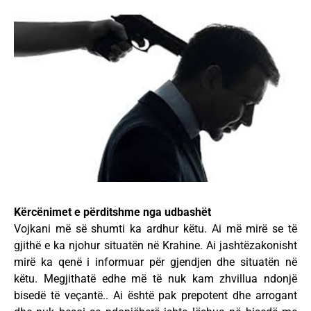
Kërcënimet e përditshme nga udbashët
Vojkani më së shumti ka ardhur këtu. Ai më mirë se të
gjithë e ka njohur situatën në Krahine. Ai jashtëzakonisht
mirë ka qenë i informuar për gjendjen dhe situatën në
këtu. Megjithatë edhe më të nuk kam zhvillua ndonjë
bisedë të veçantë.. Ai është pak prepotent dhe arrogant