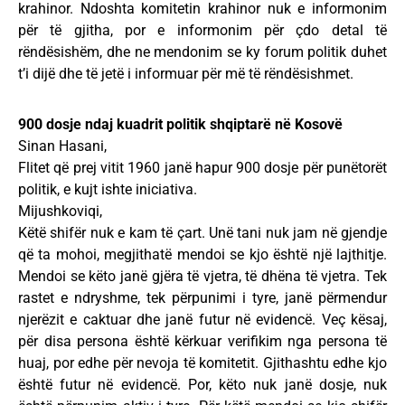
krahinor. Ndoshta komitetin krahinor nuk e informonim
për të gjitha, por e informonim për çdo detal të
rëndësishëm, dhe ne mendonim se ky forum politik duhet
t’i dijë dhe të jetë i informuar për më të rëndësishmet.
900 dosje ndaj kuadrit politik shqiptarë në Kosovë
Sinan Hasani,
Flitet që prej vitit 1960 janë hapur 900 dosje për punëtorët
politik, e kujt ishte iniciativa.
Mijushkoviqi,
Këtë shifër nuk e kam të çart. Unë tani nuk jam në gjendje
që ta mohoi, megjithatë mendoi se kjo është një lajthitje.
Mendoi se këto janë gjëra të vjetra, të dhëna të vjetra. Tek
rastet e ndryshme, tek përpunimi i tyre, janë përmendur
njerëzit e caktuar dhe janë futur në evidencë. Veç kësaj,
për disa persona është kërkuar verifikim nga persona të
huaj, por edhe për nevoja të komitetit. Gjithashtu edhe kjo
është futur në evidencë. Por, këto nuk janë dosje, nuk