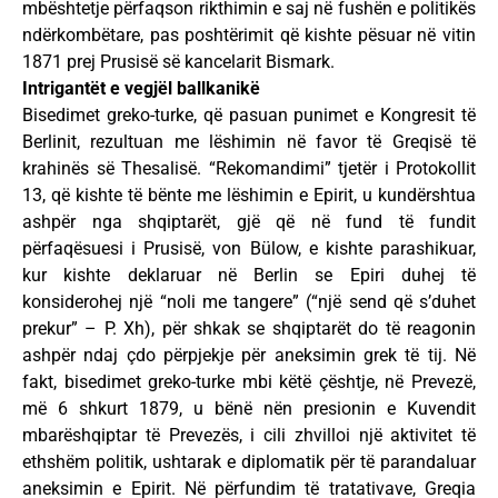
mbështetje përfaqson rikthimin e saj në fushën e politikës
ndërkombëtare, pas poshtërimit që kishte pësuar në vitin
1871 prej Prusisë së kancelarit Bismark.
Intrigantët e vegjël ballkanikë
Bisedimet greko-turke, që pasuan punimet e Kongresit të
Berlinit, rezultuan me lëshimin në favor të Greqisë të
krahinës së Thesalisë. “Rekomandimi” tjetër i Protokollit
13, që kishte të bënte me lëshimin e Epirit, u kundërshtua
ashpër nga shqiptarët, gjë që në fund të fundit
përfaqësuesi i Prusisë, von Bülow, e kishte parashikuar,
kur kishte deklaruar në Berlin se Epiri duhej të
konsiderohej një “noli me tangere” (“një send që s’duhet
prekur” – P. Xh), për shkak se shqiptarët do të reagonin
ashpër ndaj çdo përpjekje për aneksimin grek të tij. Në
fakt, bisedimet greko-turke mbi këtë çështje, në Prevezë,
më 6 shkurt 1879, u bënë nën presionin e Kuvendit
mbarëshqiptar të Prevezës, i cili zhvilloi një aktivitet të
ethshëm politik, ushtarak e diplomatik për të parandaluar
aneksimin e Epirit. Në përfundim të tratativave, Greqia