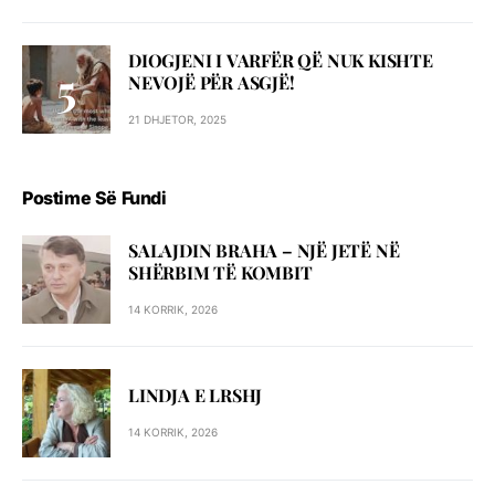
DIOGJENI I VARFËR QË NUK KISHTE
NEVOJË PËR ASGJË!
21 DHJETOR, 2025
Postime Së Fundi
SALAJDIN BRAHA – NJЁ JETЁ NЁ
SHЁRBIM TЁ KOMBIT
14 KORRIK, 2026
LINDJA E LRSHJ
14 KORRIK, 2026