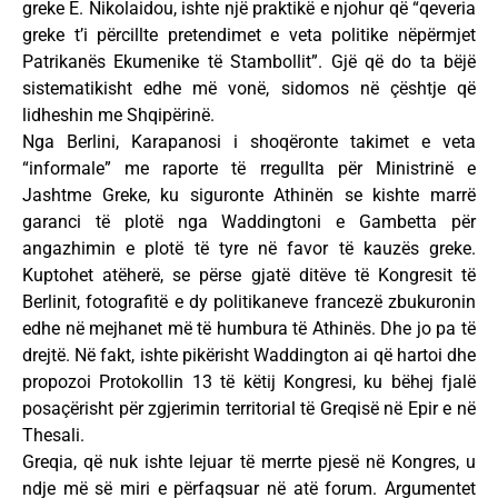
greke E. Nikolaidou, ishte një praktikë e njohur që “qeveria
greke t’i përcillte pretendimet e veta politike nëpërmjet
Patrikanës Ekumenike të Stambollit”. Gjë që do ta bëjë
sistematikisht edhe më vonë, sidomos në çështje që
lidheshin me Shqipërinë.
Nga Berlini, Karapanosi i shoqëronte takimet e veta
“informale” me raporte të rregullta për Ministrinë e
Jashtme Greke, ku siguronte Athinën se kishte marrë
garanci të plotë nga Waddingtoni e Gambetta për
angazhimin e plotë të tyre në favor të kauzës greke.
Kuptohet atëherë, se përse gjatë ditëve të Kongresit të
Berlinit, fotografitë e dy politikaneve francezë zbukuronin
edhe në mejhanet më të humbura të Athinës. Dhe jo pa të
drejtë. Në fakt, ishte pikërisht Waddington ai që hartoi dhe
propozoi Protokollin 13 të këtij Kongresi, ku bëhej fjalë
posaçërisht për zgjerimin territorial të Greqisë në Epir e në
Thesali.
Greqia, që nuk ishte lejuar të merrte pjesë në Kongres, u
ndje më së miri e përfaqsuar në atë forum. Argumentet