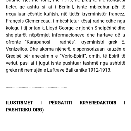
tjetër, që ashtu si ai i Berlinit, ishte mbledhur për të
rregulluar çështje kufijsh, një tjetër kryeministër francez,
François Clemenceau, i mbështetur kësaj radhe edhe nga
kolegu i tij britanik, Lloyd George, e njohën Shqipërinë dhe
shqiptarët nëpërmjet informacioneve dhe hartave që u
ofronte “Karapanosi i radhës”, kryeministri grek E.
Venizellos. Dhe akoma njëherë, e sponsorizuan kauzën e
Greqisë për aneksimin e “Vorio-Epirit”, dmth. të Epirit të
veriut, pasi ai i jugut ishte pushtuar tashmë nga ushtritë
greke në rrëmujën e Luftrave Ballkanike 1912-1913.
…………………………………………………
ILUSTRIMET I PËRGATITI KRYEREDAKTORI I
PASHTRIKU.ORG)