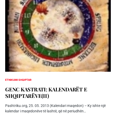
ETNIKUMI SHQIPTAR
GENC KASTRATI: KALENDARËT E
SHQIPTARËVE(II)
Pashtriku.org, 25. 05. 2013 (Kalendari maqedon) – Ky ishte një
kalendar i maqedonëve të lashtë, që në periudhën…