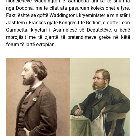
filohelenëve Waddington e Gambetta antika të shumta
nga Dodona, me të cilat ata pasuruan koleksionet e tyre.
Fakti është se qoftë Waddingtoni, kryeministër e ministër i
Jashtëm i Francës gjatë Kongresit të Berlinit, e qoftë Leon
Gambetta, kryetari i Asamblesë së Deputetëve, u bënë
mbrojësit më të zjarrtë të pretendimeve greke në këtë
forum të lartë evropian.