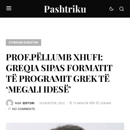
Pashtriku
ETNIKUMI SHQIPTAR
PROF.PËLLUMB XHUFI:
GREQIA SIPAS FORMATIT
TË PROGRAMIT GREK TË
‘MEGALI IDESË’
NGA
EDITORI
18 DHJETOR, 2012
11 MINUTA PËR TË LEXUAR
NO COMMENTS