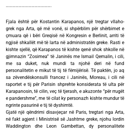
…………………………………….
Fjala është për Kostantin Karapanos, një tregtar vllaho-
grek nga Arta, që më vonë, si shpërblim për shërbimet e
çmuara që i bëri Greqisë në Kongresin e Berlinit, arriti të
ngjisë shkallët më të larta në administratën greke. Rasti e
kishte sjellë, që Karapanos të kishte qenë shok shkolle në
gjimnazin “Zosimea” të Janinës me Ismail Qemalin, i cili,
me sa duket, nuk mundi ta njohë deri në fund
personalitetin e mikut të tij të fëmijërisë. Të paktën, jo aq
sa zëvendëskonsulli francez i Janinës, Moreau, i cili në
raportet e tij për Parisin shprehte konsiderata të ulta për
Karapanosin, të cilin, veç të tjerash, e akuzonte “për rrugët
e pandershme”, me të cilat ky personazh kishte mundur të
ngrinte pasurinë e tij të dyshimtë.
Gjatë një qëndrimi disavjeçar në Paris, tregtari nga Arta,
në fakt agjent i Ministrisë së Jashtme greke, njohu lordin
Waddington dhe Leon Gambettan, dy personalitete