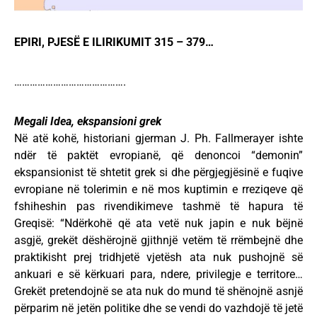
EPIRI, PJESË E ILIRIKUMIT 315 – 379…
…………………………………….
Megali Idea, ekspansioni grek
Në atë kohë, historiani gjerman J. Ph. Fallmerayer ishte
ndër të paktët evropianë, që denoncoi “demonin”
ekspansionist të shtetit grek si dhe përgjegjësinë e fuqive
evropiane në tolerimin e në mos kuptimin e rreziqeve që
fshiheshin pas rivendikimeve tashmë të hapura të
Greqisë: “Ndërkohë që ata vetë nuk japin e nuk bëjnë
asgjë, grekët dëshërojnë gjithnjë vetëm të rrëmbejnë dhe
praktikisht prej tridhjetë vjetësh ata nuk pushojnë së
ankuari e së kërkuari para, ndere, privilegje e territore…
Grekët pretendojnë se ata nuk do mund të shënojnë asnjë
përparim në jetën politike dhe se vendi do vazhdojë të jetë