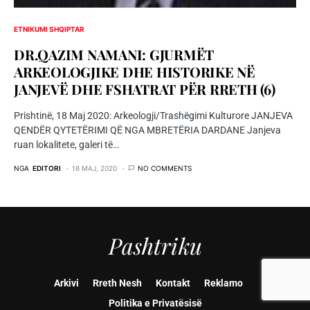
ETNIKUMI SHQIPTAR
DR.QAZIM NAMANI: GJURMËT
ARKEOLOGJIKE DHE HISTORIKE NË
JANJEVË DHE FSHATRAT PËR RRETH (6)
Prishtinë, 18 Maj 2020: Arkeologji/Trashëgimi Kulturore JANJEVA
QENDËR QYTETËRIMI QË NGA MBRETËRIA DARDANE Janjeva
ruan lokalitete, galeri të…
NGA
EDITORI
18 MAJ, 2020
NO COMMENTS
Pashtriku
Arkivi
Rreth Nesh
Kontakt
Reklamo
Politika e Privatësisë