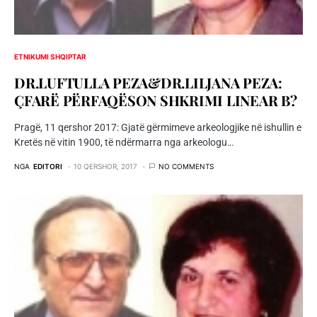
ETNIKUMI SHQIPTAR
DR.LUFTULLA PEZA&DR.LILJANA PEZA:
ÇFARË PËRFAQËSON SHKRIMI LINEAR B?
Pragë, 11 qershor 2017: Gjatë gërmimeve arkeologjike në ishullin e
Kretës në vitin 1900, të ndërmarra nga arkeologu…
NGA
EDITORI
10 QERSHOR, 2017
NO COMMENTS