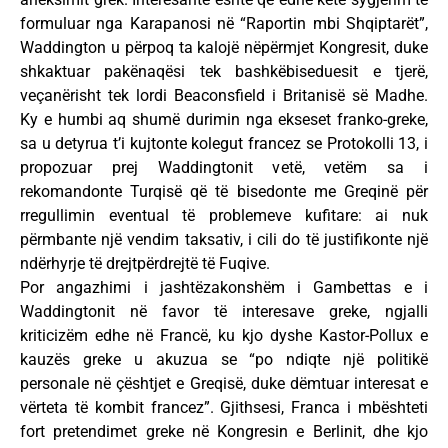
formuluar nga Karapanosi në “Raportin mbi Shqiptarët”,
Waddington u përpoq ta kalojë nëpërmjet Kongresit, duke
shkaktuar pakënaqësi tek bashkëbiseduesit e tjerë,
veçanërisht tek lordi Beaconsfield i Britanisë së Madhe.
Ky e humbi aq shumë durimin nga ekseset franko-greke,
sa u detyrua t’i kujtonte kolegut francez se Protokolli 13, i
propozuar prej Waddingtonit vetë, vetëm sa i
rekomandonte Turqisë që të bisedonte me Greqinë për
rregullimin eventual të problemeve kufitare: ai nuk
përmbante një vendim taksativ, i cili do të justifikonte një
ndërhyrje të drejtpërdrejtë të Fuqive.
Por angazhimi i jashtëzakonshëm i Gambettas e i
Waddingtonit në favor të interesave greke, ngjalli
kriticizëm edhe në Francë, ku kjo dyshe Kastor-Pollux e
kauzës greke u akuzua se “po ndiqte një politikë
personale në çështjet e Greqisë, duke dëmtuar interesat e
vërteta të kombit francez”. Gjithsesi, Franca i mbështeti
fort pretendimet greke në Kongresin e Berlinit, dhe kjo