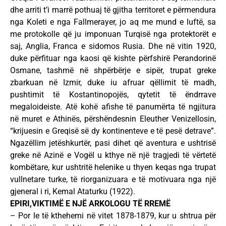
dhe arriti t’i marrë pothuaj të gjitha territoret e përmendura
nga Koleti e nga Fallmerayer, jo aq me mund e luftë, sa
me protokolle që ju imponuan Turqisë nga protektorët e
saj, Anglia, Franca e sidomos Rusia. Dhe në vitin 1920,
duke përfituar nga kaosi që kishte përfshirë Perandorinë
Osmane, tashmë në shpërbërje e sipër, trupat greke
zbarkuan në Izmir, duke iu afruar qëllimit të madh,
pushtimit të Kostantinopojës, qytetit të ëndrrave
megaloideiste. Atë kohë afishe të panumërta të ngjitura
në muret e Athinës, përshëndesnin Eleuther Venizellosin,
“krijuesin e Greqisë së dy kontinenteve e të pesë detrave”.
Ngazëllim jetëshkurtër, pasi dihet që aventura e ushtrisë
greke në Azinë e Vogël u kthye në një tragjedi të vërtetë
kombëtare, kur ushtritë helenike u thyen keqas nga trupat
vullnetare turke, të riorganizuara e të motivuara nga një
gjeneral i ri, Kemal Ataturku (1922).
EPIRI,VIKTIMË E NJË ARKOLOGU TË RREMË
– Por le të kthehemi në vitet 1878-1879, kur u shtrua për