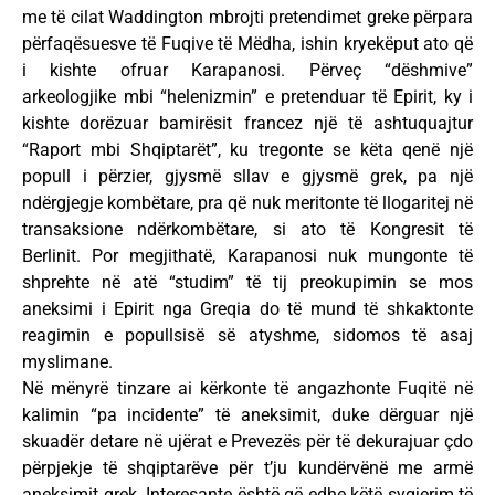
me të cilat Waddington mbrojti pretendimet greke përpara
përfaqësuesve të Fuqive të Mëdha, ishin kryekëput ato që
i kishte ofruar Karapanosi. Përveç “dëshmive”
arkeologjike mbi “helenizmin” e pretenduar të Epirit, ky i
kishte dorëzuar bamirësit francez një të ashtuquajtur
“Raport mbi Shqiptarët”, ku tregonte se këta qenë një
popull i përzier, gjysmë sllav e gjysmë grek, pa një
ndërgjegje kombëtare, pra që nuk meritonte të llogaritej në
transaksione ndërkombëtare, si ato të Kongresit të
Berlinit. Por megjithatë, Karapanosi nuk mungonte të
shprehte në atë “studim” të tij preokupimin se mos
aneksimi i Epirit nga Greqia do të mund të shkaktonte
reagimin e popullsisë së atyshme, sidomos të asaj
myslimane.
Në mënyrë tinzare ai kërkonte të angazhonte Fuqitë në
kalimin “pa incidente” të aneksimit, duke dërguar një
skuadër detare në ujërat e Prevezës për të dekurajuar çdo
përpjekje të shqiptarëve për t’ju kundërvënë me armë
aneksimit grek. Interesante është që edhe këtë sygjerim të