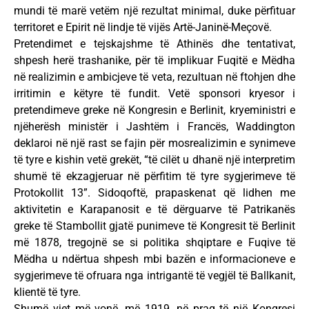
mundi të marë vetëm një rezultat minimal, duke përfituar
territoret e Epirit në lindje të vijës Artë-Janinë-Meçovë.
Pretendimet e tejskajshme të Athinës dhe tentativat,
shpesh herë trashanike, për të implikuar Fuqitë e Mëdha
në realizimin e ambicjeve të veta, rezultuan në ftohjen dhe
irritimin e këtyre të fundit. Vetë sponsori kryesor i
pretendimeve greke në Kongresin e Berlinit, kryeministri e
njëherësh ministër i Jashtëm i Francës, Waddington
deklaroi në një rast se fajin për mosrealizimin e synimeve
të tyre e kishin vetë grekët, “të cilët u dhanë një interpretim
shumë të ekzagjeruar në përfitim të tyre sygjerimeve të
Protokollit 13”. Sidoqoftë, prapaskenat që lidhen me
aktivitetin e Karapanosit e të dërguarve të Patrikanës
greke të Stambollit gjatë punimeve të Kongresit të Berlinit
më 1878, tregojnë se si politika shqiptare e Fuqive të
Mëdha u ndërtua shpesh mbi bazën e informacioneve e
sygjerimeve të ofruara nga intrigantë të vegjël të Ballkanit,
klientë të tyre.
Shumë vjet më vonë, më 1919, në prag të një Kongresi