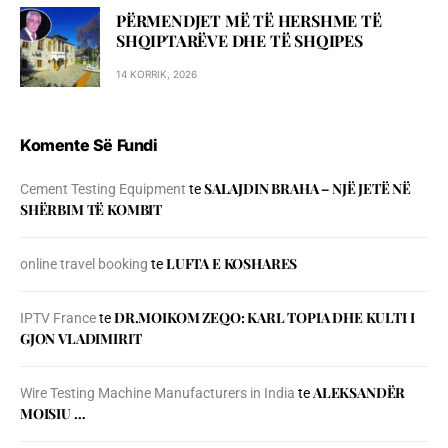
PËRMENDJET MË TË HERSHME TË
SHQIPTARËVE DHE TË SHQIPES
14 KORRIK, 2026
Komente Së Fundi
SALAJDIN BRAHA – NJЁ JETЁ NЁ
Cement Testing Equipment
te
SHЁRBIM TЁ KOMBIT
LUFTA E KOSHARES
online travel booking
te
DR.MOIKOM ZEQO: KARL TOPIA DHE KULTI I
IPTV France
te
GJON VLADIMIRIT
ALEKSANDËR
Wire Testing Machine Manufacturers in India
te
MOISIU …