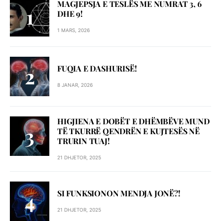
MAGJEPSJA E TESLËS ME NUMRAT 3, 6
DHE 9!
1 MARS, 2026
FUQIA E DASHURISË!
8 JANAR, 2026
HIGJIENA E DOBËT E DHËMBËVE MUND
TË TKURRË QENDRËN E KUJTESËS NË
TRURIN TUAJ!
21 DHJETOR, 2025
SI FUNKSIONON MENDJA JONË?!
21 DHJETOR, 2025