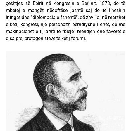
çështjes së Epirit në Kongresin e Berlinit, 1878, do të
mbetej e mangët, nëqoftëse jashtë saj do të liheshin
intrigat dhe “diplomacia e fshehtë”, që zhvilloi në marzhet
e këtij kongresi, një personazh përndryshe i errët, që me
makinacionet e tij arriti të “blejë” mëndjen dhe favoret e
disa prej protagonistëve të këtij forumi.