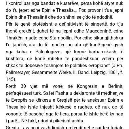
i kontrolluar nga bandat e kusarëve, përsa kohë atyre nuk
do t’u jepet edhe Epiri e Thesalia… Por, provoni t’ua jepni
Epirin dhe Thesalinë dhe do shihni se ç’do të ndodhë.
Për të qenë plotësisht e definitivisht të sinqertë, do t’ju
thonë grekërit, duhet të na jepni edhe Maqedoninë, edhe
Thrakën, madje edhe Stambollin. Por edhe sikur gjithshka
t’u japësh, ata do të mbeten po ata që kanë qenë qysh
nga koha e Paleologëve: një turmë barbareskash të
krishtera, që kanë mbetur të pandëshkuar vetëm për
shkak të dobësive foshnjore të politikës evropiane” (J.Ph.
Fallmerayer, Gesammelte Werke, II. Band, Leipzig, 1861, f.
145).
Rreth 30 vjet më vonë, në Kongresin e Berlinit,
përfaqësuesi turk, Safet Pasha u deklaronte të mëdhenjve
të Evropës se kërkesa e Greqisë për të aneksuar Epirin e
Thesalinë ishte thjesht kërkesë e radhës, që nuk do të
vononte të pasohej nga të tjera, porsa të ishte bërë ky hap
i parë… Në fakt, ndodhi pikërisht ashtu.
Greqia i avancoi vazhdimish pretendimet e saj territoriale