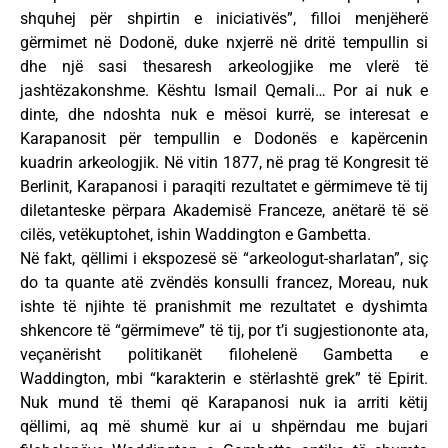
shquhej për shpirtin e iniciativës”, filloi menjëherë
gërmimet në Dodonë, duke nxjerrë në dritë tempullin si
dhe një sasi thesaresh arkeologjike me vlerë të
jashtëzakonshme. Kështu Ismail Qemali… Por ai nuk e
dinte, dhe ndoshta nuk e mësoi kurrë, se interesat e
Karapanosit për tempullin e Dodonës e kapërcenin
kuadrin arkeologjik. Në vitin 1877, në prag të Kongresit të
Berlinit, Karapanosi i paraqiti rezultatet e gërmimeve të tij
diletanteske përpara Akademisë Franceze, anëtarë të së
cilës, vetëkuptohet, ishin Waddington e Gambetta.
Në fakt, qëllimi i ekspozesë së “arkeologut-sharlatan”, siç
do ta quante atë zvëndës konsulli francez, Moreau, nuk
ishte të njihte të pranishmit me rezultatet e dyshimta
shkencore të “gërmimeve” të tij, por t’i sugjestiononte ata,
veçanërisht politikanët filohelenë Gambetta e
Waddington, mbi “karakterin e stërlashtë grek” të Epirit.
Nuk mund të themi që Karapanosi nuk ia arriti këtij
qëllimi, aq më shumë kur ai u shpërndau me bujari