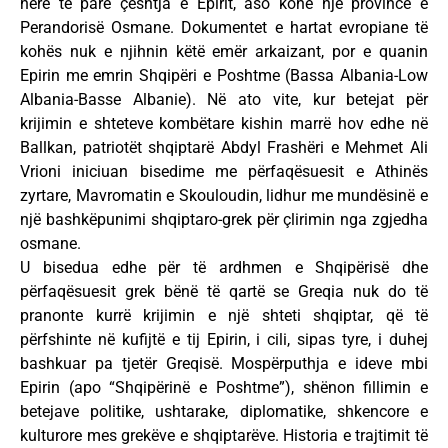
herë të parë çështja e Epirit, aso kohe një provincë e
Perandorisë Osmane. Dokumentet e hartat evropiane të
kohës nuk e njihnin këtë emër arkaizant, por e quanin
Epirin me emrin Shqipëri e Poshtme (Bassa Albania-Low
Albania-Basse Albanie). Në ato vite, kur betejat për
krijimin e shteteve kombëtare kishin marrë hov edhe në
Ballkan, patriotët shqiptarë Abdyl Frashëri e Mehmet Ali
Vrioni iniciuan bisedime me përfaqësuesit e Athinës
zyrtare, Mavromatin e Skouloudin, lidhur me mundësinë e
një bashkëpunimi shqiptaro-grek për çlirimin nga zgjedha
osmane.
U bisedua edhe për të ardhmen e Shqipërisë dhe
përfaqësuesit grek bënë të qartë se Greqia nuk do të
pranonte kurrë krijimin e një shteti shqiptar, që të
përfshinte në kufijtë e tij Epirin, i cili, sipas tyre, i duhej
bashkuar pa tjetër Greqisë. Mospërputhja e ideve mbi
Epirin (apo “Shqipërinë e Poshtme”), shënon fillimin e
betejave politike, ushtarake, diplomatike, shkencore e
kulturore mes grekëve e shqiptarëve. Historia e trajtimit të