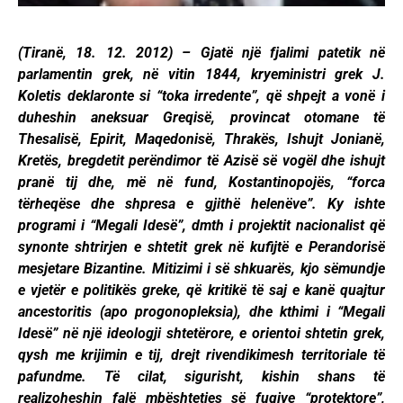
(Tiranë, 18. 12. 2012) – Gjatë një fjalimi patetik në
parlamentin grek, në vitin 1844, kryeministri grek J.
Koletis deklaronte si “toka irredente”, që shpejt a vonë i
duheshin aneksuar Greqisë, provincat otomane të
Thesalisë, Epirit, Maqedonisë, Thrakës, Ishujt Jonianë,
Kretës, bregdetit perëndimor të Azisë së vogël dhe ishujt
pranë tij dhe, më në fund, Kostantinopojës, “forca
tërheqëse dhe shpresa e gjithë helenëve”. Ky ishte
programi i “Megali Idesë”, dmth i projektit nacionalist që
synonte shtrirjen e shtetit grek në kufijtë e Perandorisë
mesjetare Bizantine. Mitizimi i së shkuarës, kjo sëmundje
e vjetër e politikës greke, që kritikë të saj e kanë quajtur
ancestoritis (apo progonopleksia), dhe kthimi i “Megali
Idesë” në një ideologji shtetërore, e orientoi shtetin grek,
qysh me krijimin e tij, drejt rivendikimesh territoriale të
pafundme. Të cilat, sigurisht, kishin shans të
realizoheshin falë mbështetjes së fuqive “protektore”,