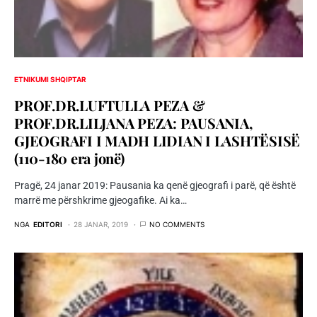
ETNIKUMI SHQIPTAR
PROF.DR.LUFTULLA PEZA &
PROF.DR.LILJANA PEZA: PAUSANIA,
GJEOGRAFI I MADH LIDIAN I LASHTËSISË
(110-180 era jonë)
Pragë, 24 janar 2019: Pausania ka qenë gjeografi i parë, që është
marrë me përshkrime gjeogafike. Ai ka…
NGA
EDITORI
28 JANAR, 2019
NO COMMENTS