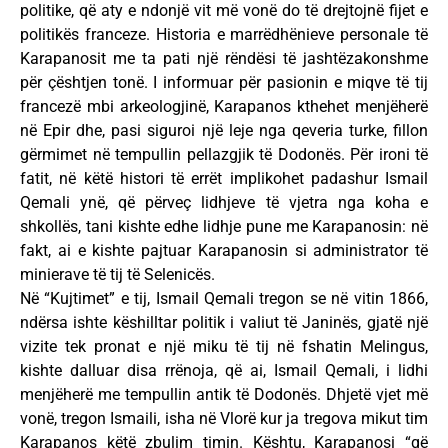
politike, që aty e ndonjë vit më vonë do të drejtojnë fijet e
politikës franceze. Historia e marrëdhënieve personale të
Karapanosit me ta pati një rëndësi të jashtëzakonshme
për çështjen tonë. I informuar për pasionin e miqve të tij
francezë mbi arkeologjinë, Karapanos kthehet menjëherë
në Epir dhe, pasi siguroi një leje nga qeveria turke, fillon
gërmimet në tempullin pellazgjik të Dodonës. Për ironi të
fatit, në këtë histori të errët implikohet padashur Ismail
Qemali ynë, që përveç lidhjeve të vjetra nga koha e
shkollës, tani kishte edhe lidhje pune me Karapanosin: në
fakt, ai e kishte pajtuar Karapanosin si administrator të
minierave të tij të Selenicës.
Në “Kujtimet” e tij, Ismail Qemali tregon se në vitin 1866,
ndërsa ishte këshilltar politik i valiut të Janinës, gjatë një
vizite tek pronat e një miku të tij në fshatin Melingus,
kishte dalluar disa rrënoja, që ai, Ismail Qemali, i lidhi
menjëherë me tempullin antik të Dodonës. Dhjetë vjet më
vonë, tregon Ismaili, isha në Vlorë kur ja tregova mikut tim
Karapanos këtë zbulim timin. Kështu, Karapanosi “që