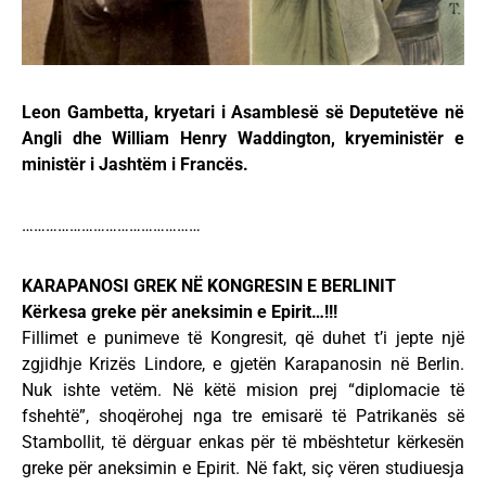
Leon Gambetta, kryetari i Asamblesë së Deputetëve në
Angli dhe William Henry Waddington, kryeministër e
ministër i Jashtëm i Francës.
………………………………………
KARAPANOSI GREK NË KONGRESIN E BERLINIT
Kërkesa greke për aneksimin e Epirit…!!!
Fillimet e punimeve të Kongresit, që duhet t’i jepte një
zgjidhje Krizës Lindore, e gjetën Karapanosin në Berlin.
Nuk ishte vetëm. Në këtë mision prej “diplomacie të
fshehtë”, shoqërohej nga tre emisarë të Patrikanës së
Stambollit, të dërguar enkas për të mbështetur kërkesën
greke për aneksimin e Epirit. Në fakt, siç vëren studiuesja