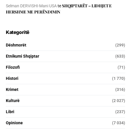
SHQIPTARËT – LIDHJET E
Selman DERVISHI-Mani USA
te
HERSHME ME PERËNDIMIN
Kategoritë
Dëshmorët
(299)
Etnikumi Shqiptar
(633)
Filozofi
(71)
Histori
(1 770)
Krimet
(316)
Kulturë
(2 027)
Libri
(237)
Opinione
(7 034)