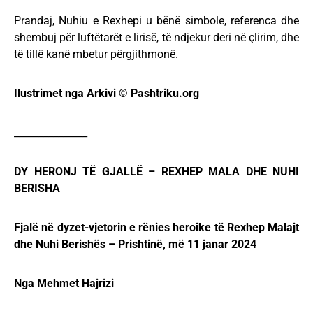
Prandaj, Nuhiu e Rexhepi u bënë simbole, referenca dhe
shembuj për luftëtarët e lirisë, të ndjekur deri në çlirim, dhe
të tillë kanë mbetur përgjithmonë.
Ilustrimet nga Arkivi © Pashtriku.org
_______________
DY HERONJ TË GJALLË – REXHEP MALA DHE NUHI
BERISHA
Fjalë në dyzet-vjetorin e rënies heroike të Rexhep Malajt
dhe Nuhi Berishës – Prishtinë, më 11 janar 2024
Nga Mehmet Hajrizi