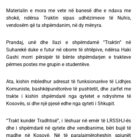
Materialin e mora me vete në banesë dhe e ndava me
shokë, ndërsa Traktin sipas udhëzimeve të Nuhis,
vendosëm që ta shpërndanim, në dy mënyra.
Prandaj, unë dhe Ilazi e shpërndamë “Traktin” në
Suharekë duke e futur në oborre të shtëpive, ndërsa Haki
Gashi morri përsipër të bënte shpërndarjen e trakteve
përmes postes me grupin e studentëve.
Ata, kishin mbledhur adresat të funksionarëve të Lidhjes
Komuniste, bashkëpunëtorëve të pushtetit, dhe zarfet me
trakte i kishin shpërndarë nga qytetet e ndryshme të
Kosovës, si dhe një pjesë edhe nga qyteti i Shkupit.
“Trakt kundër Tradhtisë”, i lëshuar në emër të LRSSHJ-ës
dhe i shpërndarë në qytete dhe vendbanime, bëri bujë të
madhe në Kosovë. Në të paralajmëroheshin spiunët