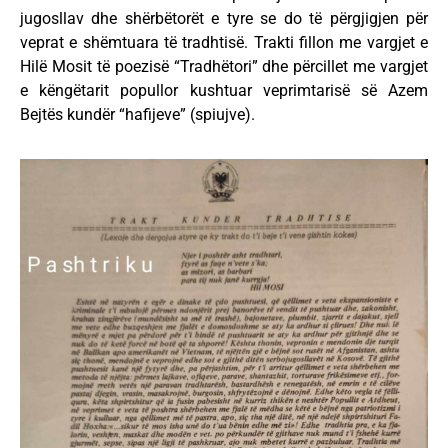
jugosllav dhe shërbëtorët e tyre se do të përgjigjen për
veprat e shëmtuara të tradhtisë. Trakti fillon me vargjet e
Hilë Mosit të poezisë “Tradhëtori” dhe përcillet me vargjet
e këngëtarit popullor kushtuar veprimtarisë së Azem
Bejtës kundër “hafijeve” (spiujve).