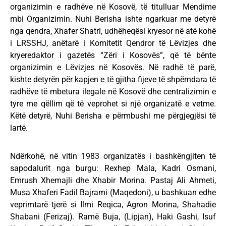
organizimin e radhëve në Kosovë, të titulluar Mendime
mbi Organizimin. Nuhi Berisha ishte ngarkuar me detyrë
nga qendra, Xhafer Shatri, udhëheqësi kryesor në atë kohë
i LRSSHJ, anëtarë i Komitetit Qendror të Lëvizjes dhe
kryeredaktor i gazetës “Zëri i Kosovës”, që të bënte
organizimin e Lëvizjes në Kosovës. Në radhë të parë,
kishte detyrën për kapjen e të gjitha fijeve të shpërndara të
radhëve të mbetura ilegale në Kosovë dhe centralizimin e
tyre me qëllim që të veprohet si një organizatë e vetme.
Këtë detyrë, Nuhi Berisha e përmbushi me përgjegjësi të
lartë.
Ndërkohë, në vitin 1983 organizatës i bashkëngjiten të
sapodalurit nga burgu: Rexhep Mala, Kadri Osmani,
Emrush Xhemajli dhe Xhabir Morina. Pastaj Ali Ahmeti,
Musa Xhaferi Fadil Bajrami (Maqedoni), u bashkuan edhe
veprimtarë tjerë si Ilmi Reqica, Agron Morina, Shahadie
Shabani (Ferizaj). Ramë Buja, (Lipjan), Haki Gashi, Isuf