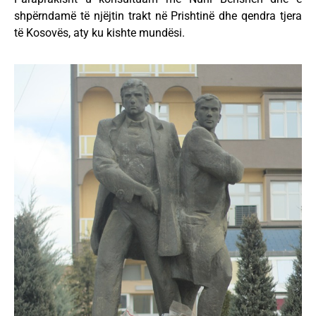
shpërndamë të njëjtin trakt në Prishtinë dhe qendra tjera
të Kosovës, aty ku kishte mundësi.