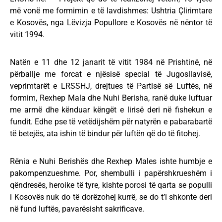
më vonë me formimin e të lavdishmes: Ushtria Çlirimtare
e Kosovës, nga Lëvizja Popullore e Kosovës në nëntor të
vitit 1994.
Natën e 11 dhe 12 janarit të vitit 1984 në Prishtinë, në
përballje me forcat e njësisë special të Jugosllavisë,
veprimtarët e LRSSHJ, drejtues të Partisë së Luftës, në
formim, Rexhep Mala dhe Nuhi Berisha, ranë duke luftuar
me armë dhe kënduar këngët e lirisë deri në fishekun e
fundit. Edhe pse të vetëdijshëm për natyrën e pabarabartë
të betejës, ata ishin të bindur për luftën që do të fitohej.
Rënia e Nuhi Berishës dhe Rexhep Males ishte humbje e
pakompenzueshme. Por, shembulli i papërshkrueshëm i
qëndresës, heroike të tyre, kishte porosi të qarta se populli
i Kosovës nuk do të dorëzohej kurrë, se do t’i shkonte deri
në fund luftës, pavarësisht sakrificave.