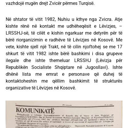
vazhdojë rrugën drejt Zvicër përmes Turqisë.
Në shtator të vitit 1982, Nuhiu u kthye nga Zvicra. Atje
kishte rënë në kontakt me udhëheqësit e Lëvizjes, –
LRSSHJ-së, të cilët e kishin ngarkuar me detyrën për të
bërë riorganizimin e radhëve të Lëvizjes në Kosovë. Me
vete, kishte sjell një Trakt, në të cilin njoftohej se me 17
shkurt të vitit 1982 ishte bërë bashkimi i disa grupeve
ilegale dhe ishte themeluar LRSSHJ (Lëvizja për
Republikën Socialiste Shqiptare në Jugosllavi). Ishte
dhënë lista me emrat e personave që duhej të
kontaktoheshin me qëllim bashkimit të strukturës
organizative të Lëvizjes në Kosovë.