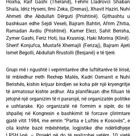
Hoxha, Raif Gashi (Therand), Fehmi Lladrovci Shaban
Shala, Idriz Hyseni, Ilmi Zeka, (Drenas), Xhavit Haziri, Nuhi
Ahmeti dhe Abdullah Dërguti (Prishtinë). Gjithashtu u
bashkuan edhe Sejdi Veseli, Bajram Bahtiri, Afrim Zhitia,
Ramadan Avdiu (Prishtinë). Kamer Elezi, Sahit Berisha,
Zymer Gashi, Feriz Hoti, Isa Krasniqi, Haki Morina (Klinë).
Sherif Konjufca, Mustafë Xhemajli (Ferizaj), Bajram Ajeti
Ismet Begolli, Abdullah Rrustolli (Besjanë) e të tjerë.
Grupi më i ngushtë i veprimtarëve dhe luftëtarëve të lirisë,
të mbledhur rreth Rexhep Malës, Kadri Osmanit e Nuhi
Berishës, kishin krijuar bindjen se koha për një kryengritje
të armatosur kishte ardhur. Ata planifikuan dhe filluan të
jetojnë një organizim të ri pararojë, në organizatën politike
e ushtarake. Kjo organizatë në formim e sipër, do të
shpallej në Kongresin e bashkimit të forcave çlirimtare
gjatë vitit 1984, me emrin “Partia e Luftës e Kosovës”, e
cila kishte bazë mbështetje, logjistike dhe ndërlidhjeje
LRSHJ-në. – Projekt që do të realizohej vetëm, 10 vjetë