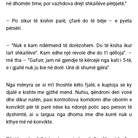
në dhomën time, por vazhdova drejt shkallëve përpjetë.”
– Po sikur të kishin parë, çfarë do të bëje – e pyeta
përsëri.
– “Nuk e kam ndërmend të dorëzohem. Do të kisha ikur
lart shkallëve”. Kam edhe një revole dhe do t’i qëlloja”. –
më tha – “Gafurr, jam në gjendje të kërcejë nga kati i 5-të,
e i gjallë nuk ju bie në dorë. Unë di shumë gjëra”.
Nga mënyra se si m’i thoshte këto fjalë, e kuptoja se ky
djalë e kishte me gjithë mend. Nuhiu, qëndroni deri vonë
dhe dikur natën, pasi kontrollova korridorin dhe oborrin e
konviktit për të parë nëse ka ndonjë polic apo person të
dyshimtë, ai u largua nga dhoma ime dhe kurrë nuk u
kthye më në konvikte.