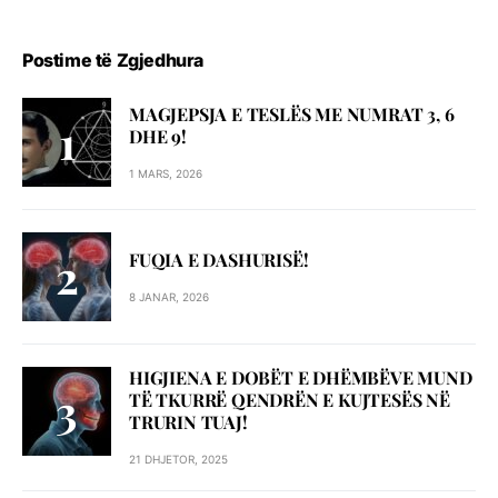
Postime të Zgjedhura
MAGJEPSJA E TESLËS ME NUMRAT 3, 6
DHE 9!
1 MARS, 2026
FUQIA E DASHURISË!
8 JANAR, 2026
HIGJIENA E DOBËT E DHËMBËVE MUND
TË TKURRË QENDRËN E KUJTESËS NË
TRURIN TUAJ!
21 DHJETOR, 2025