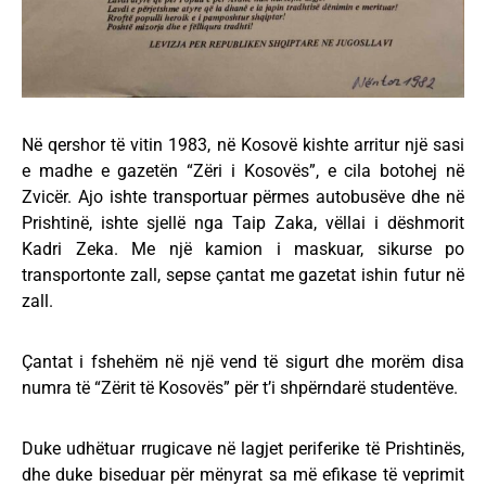
Në qershor të vitin 1983, në Kosovë kishte arritur një sasi
e madhe e gazetën “Zëri i Kosovës”, e cila botohej në
Zvicër. Ajo ishte transportuar përmes autobusëve dhe në
Prishtinë, ishte sjellë nga Taip Zaka, vëllai i dëshmorit
Kadri Zeka. Me një kamion i maskuar, sikurse po
transportonte zall, sepse çantat me gazetat ishin futur në
zall.
Çantat i fshehëm në një vend të sigurt dhe morëm disa
numra të “Zërit të Kosovës” për t’i shpërndarë studentëve.
Duke udhëtuar rrugicave në lagjet periferike të Prishtinës,
dhe duke biseduar për mënyrat sa më efikase të veprimit