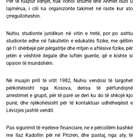
Për të ruajtur lidhjet, nuk vonoi shumë dhe Ahmet Isufi u
lajmërua, i cili na organizonte takimet në raste kur ato
çrregulloheshin.
Nuhiu studionte juridikun në vitin e tretë, por po ashtu
studionte edhe në fakultetin e edukatës fizike, me qëllim
që t’i shërbejë për përgatitje dhe rritjen e aftësive fizike, për
jetën e vështirë ilegale dhe luftën guerile, që e kishte si
opsion të mundshëm.
Në muajin prill të vitit 1982, Nuhiu vendosi të largohet
përkohësisht nga Kosova, derisa të përfundojnë
arrestimet e grupit, për të parë se deri ku do të shkojë kjo
punë, dhe njëkohësisht për të kontaktuar udhëheqësit e
Lëvizjes jashtë vendit.
Pas sigurimit të mjeteve financiare, ne e përcollëm bashkë
me Ilaz Kadollin për në Prizren, dhe pastaj, nga aty, të