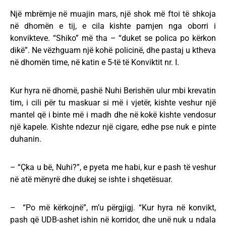
Një mbrëmje në muajin mars, një shok më ftoi të shkoja
në dhomën e tij, e cila kishte pamjen nga oborri i
konvikteve. “Shiko” më tha – “duket se polica po kërkon
dikë”. Ne vëzhguam një kohë policinë, dhe pastaj u ktheva
në dhomën time, në katin e 5-të të Konviktit nr. I.
Kur hyra në dhomë, pashë Nuhi Berishën ulur mbi krevatin
tim, i cili për tu maskuar si më i vjetër, kishte veshur një
mantel që i binte më i madh dhe në kokë kishte vendosur
një kapele. Kishte ndezur një cigare, edhe pse nuk e pinte
duhanin.
– “Çka u bë, Nuhi?”, e pyeta me habi, kur e pash të veshur
në atë mënyrë dhe dukej se ishte i shqetësuar.
– “Po më kërkojnë”, m’u përgjigj. “Kur hyra në konvikt,
pash që UDB-ashet ishin në korridor, dhe unë nuk u ndala