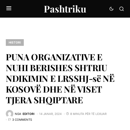
Pashtriku
HISTORI
PUNA ORGANIZATIVE E
NUHI BERISHES SHTRIU
NDIKIMIN E LRSSHJ-së NË
KOSOVË DHE NË VISET
TJERA SHQIPTARE
NGA
EDITORI
14 JANAR, 2024
8 MINUTA PËR TË LEXUAR
3 COMMENTS