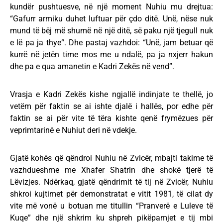
kundër pushtuesve, në një moment Nuhiu mu drejtua:
“Gafurr armiku duhet luftuar për çdo ditë. Unë, nëse nuk
mund të bëj më shumë në një ditë, së paku një tjegull nuk
e lë pa ja thye“. Dhe pastaj vazhdoi: “Unë, jam betuar që
kurrë në jetën time mos me u ndalë, pa ja nxjerr hakun
dhe pa e qua amanetin e Kadri Zekës në vend”.
Vrasja e Kadri Zekës kishe ngjallë indinjate te thellë, jo
vetëm për faktin se ai ishte djalë i hallës, por edhe për
faktin se ai për vite të tëra kishte qenë frymëzues për
veprimtarinë e Nuhiut deri në vdekje.
Gjatë kohës që qëndroi Nuhiu në Zvicër, mbajti takime të
vazhdueshme me Xhafer Shatrin dhe shokë tjerë të
Lëvizjes. Ndërkaq, gjatë qëndrimit të tij në Zvicër, Nuhiu
shkroi kujtimet për demonstratat e vitit 1981, të cilat dy
vite më vonë u botuan me titullin “Pranverë e Luleve të
Kuqe” dhe një shkrim ku shpreh pikëpamjet e tij mbi