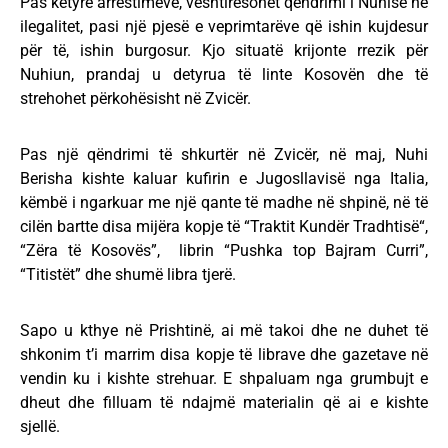
Pas këtyre arrestimeve, vështirësohet qëndrimi i Nuhisë në
ilegalitet, pasi një pjesë e veprimtarëve që ishin kujdesur
për të, ishin burgosur. Kjo situatë krijonte rrezik për
Nuhiun, prandaj u detyrua të linte Kosovën dhe të
strehohet përkohësisht në Zvicër.
Pas një qëndrimi të shkurtër në Zvicër, në maj, Nuhi
Berisha kishte kaluar kufirin e Jugosllavisë nga Italia,
këmbë i ngarkuar me një qante të madhe në shpinë, në të
cilën bartte disa mijëra kopje të “Traktit Kundër Tradhtisë“,
“Zëra të Kosovës”, librin “Pushka top Bajram Curri”,
“Titistët” dhe shumë libra tjerë.
Sapo u kthye në Prishtinë, ai më takoi dhe ne duhet të
shkonim t’i marrim disa kopje të librave dhe gazetave në
vendin ku i kishte strehuar. E shpaluam nga grumbujt e
dheut dhe filluam të ndajmë materialin që ai e kishte
sjellë.