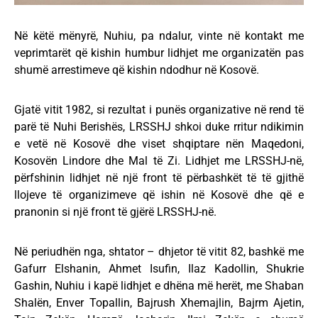
Në këtë mënyrë, Nuhiu, pa ndalur, vinte në kontakt me
veprimtarët që kishin humbur lidhjet me organizatën pas
shumë arrestimeve që kishin ndodhur në Kosovë.
Gjatë vitit 1982, si rezultat i punës organizative në rend të
parë të Nuhi Berishës, LRSSHJ shkoi duke rritur ndikimin
e vetë në Kosovë dhe viset shqiptare nën Maqedoni,
Kosovën Lindore dhe Mal të Zi. Lidhjet me LRSSHJ-në,
përfshinin lidhjet në një front të përbashkët të të gjithë
llojeve të organizimeve që ishin në Kosovë dhe që e
pranonin si një front të gjërë LRSSHJ-në.
Në periudhën nga, shtator – dhjetor të vitit 82, bashkë me
Gafurr Elshanin, Ahmet Isufin, Ilaz Kadollin, Shukrie
Gashin, Nuhiu i kapë lidhjet e dhëna më herët, me Shaban
Shalën, Enver Topallin, Bajrush Xhemajlin, Bajrm Ajetin,