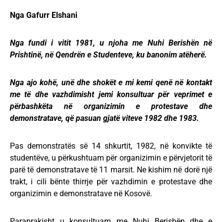
Nga Gafurr Elshani
Nga fundi i vitit 1981, u njoha me Nuhi Berishën në
Prishtinë, në Qendrën e Studenteve, ku banonim atëherë.
Nga ajo kohë, unë dhe shokët e mi kemi qenë në kontakt
me të dhe vazhdimisht jemi konsultuar për veprimet e
përbashkëta në organizimin e protestave dhe
demonstratave, që pasuan gjatë viteve 1982 dhe 1983.
Pas demonstratës së 14 shkurtit, 1982, në konvikte të
studentëve, u përkushtuam për organizimin e përvjetorit të
parë të demonstratave të 11 marsit. Ne kishim në dorë një
trakt, i cili bënte thirrje për vazhdimin e protestave dhe
organizimin e demonstratave në Kosovë.
Paraprakisht u konsultuam me Nuhi Berishën dhe e