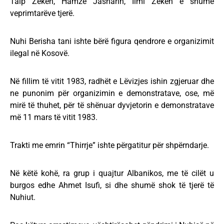
Taip Zekën, Hamzë Jasharin, Ilmi Zekën e shumë
veprimtarëve tjerë.
Nuhi Berisha tani ishte bërë figura qendrore e organizimit
ilegal në Kosovë.
Në fillim të vitit 1983, radhët e Lëvizjes ishin zgjeruar dhe
ne punonim për organizimin e demonstratave, ose, më
mirë të thuhet, për të shënuar dyvjetorin e demonstratave
më 11 mars të vitit 1983.
Trakti me emrin “Thirrje” ishte përgatitur për shpërndarje.
Në këtë kohë, ra grup i quajtur Albanikos, me të cilët u
burgos edhe Ahmet Isufi, si dhe shumë shok të tjerë të
Nuhiut.