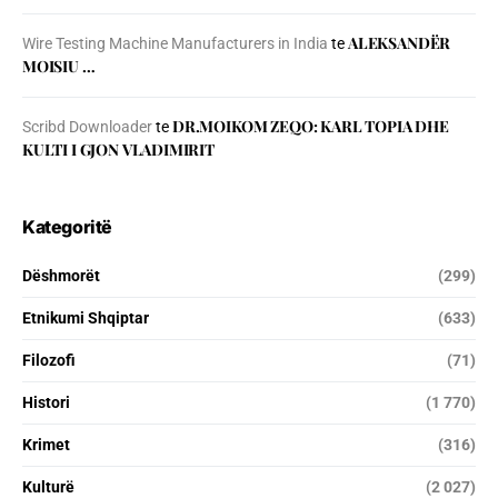
ALEKSANDËR
Wire Testing Machine Manufacturers in India
te
MOISIU …
DR.MOIKOM ZEQO: KARL TOPIA DHE
Scribd Downloader
te
KULTI I GJON VLADIMIRIT
Kategoritë
Dëshmorët
(299)
Etnikumi Shqiptar
(633)
Filozofi
(71)
Histori
(1 770)
Krimet
(316)
Kulturë
(2 027)