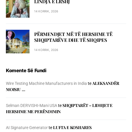
LINDJA E LRSHJ
14 KORRIK, 2026
PËRMENDJET MË TË HERSHME TË
SHQIPTARËVE DHE TË SHQIPES
14 KORRIK, 2026
Komente Së Fundi
ALEKSANDËR
Wire Testing Machine Manufacturers in India
te
MOISIU …
SHQIPTARËT – LIDHJET E
Selman DERVISHI-Mani USA
te
HERSHME ME PERËNDIMIN
LUFTA E KOSHARES
AI Signature Generator
te