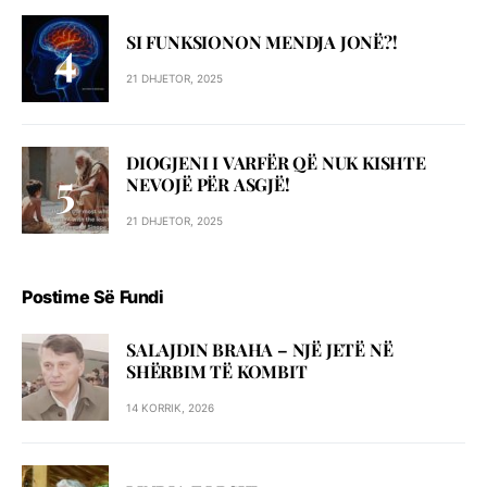
SI FUNKSIONON MENDJA JONË?!
21 DHJETOR, 2025
DIOGJENI I VARFËR QË NUK KISHTE
NEVOJË PËR ASGJË!
21 DHJETOR, 2025
Postime Së Fundi
SALAJDIN BRAHA – NJЁ JETЁ NЁ
SHЁRBIM TЁ KOMBIT
14 KORRIK, 2026