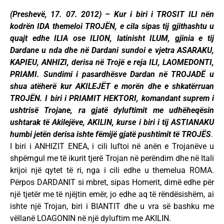
(Preshevë, 17. 07. 2012) – Kur i biri i TROSIT ILI nën
kodrën IDA themeloi TROJËN, e cila sipas tij gjithashtu u
quajt edhe ILIA ose ILION, latinisht ILUM, gjinia e tij
Dardane u nda dhe në Dardani sundoi e vjetra ASARAKU,
KAPIEU, ANHIZI, derisa në Trojë e reja ILI, LAOMEDONTI,
PRIAMI. Sundimi i pasardhësve Dardan në TROJADË u
shua atëherë kur AKILEJËT e morën dhe e shkatërruan
TROJËN. I biri i PRIAMIT HEKTORI, komandant suprem i
ushtrisë Trojane, ra gjatë dyluftimit me udhëheqësin
ushtarak të Akilejëve, AKILIN, kurse i biri i tij ASTIANAKU
humbi jetën derisa ishte fëmijë gjatë pushtimit të TROJËS
.
I biri i ANHIZIT ENEA, i cili luftoi në anën e Trojanëve u
shpërngul me të ikurit tjerë Trojan në perëndim dhe në Itali
krijoi një qytet të ri, nga i cili edhe u themelua ROMA.
Përpos DARDANIT si mbret, sipas Homerit, dimë edhe për
një tjetër me të njëjtin emër, jo edhe aq të rëndësishëm, ai
ishte një Trojan, biri i BIANTIT dhe u vra së bashku me
vëllanë LOAGONIN në një dyluftim me AKILIN.