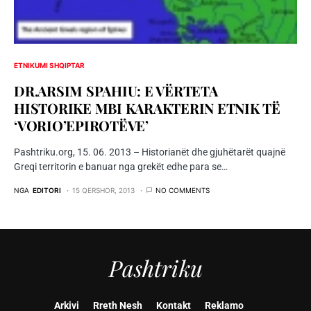
ETNIKUMI SHQIPTAR
DR.ARSIM SPAHIU: E VËRTETA
HISTORIKE MBI KARAKTERIN ETNIK TË
‘VORIO’EPIROTËVE’
Pashtriku.org, 15. 06. 2013 – Historianët dhe gjuhëtarët quajnë
Greqi territorin e banuar nga grekët edhe para se…
NGA
EDITORI
15 QERSHOR, 2013
NO COMMENTS
Pashtriku
Arkivi
Rreth Nesh
Kontakt
Reklamo