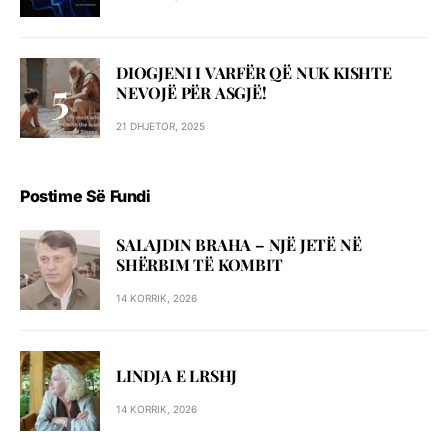
DIOGJENI I VARFËR QË NUK KISHTE
NEVOJË PËR ASGJË!
21 DHJETOR, 2025
Postime Së Fundi
SALAJDIN BRAHA – NJЁ JETЁ NЁ
SHЁRBIM TЁ KOMBIT
14 KORRIK, 2026
LINDJA E LRSHJ
14 KORRIK, 2026