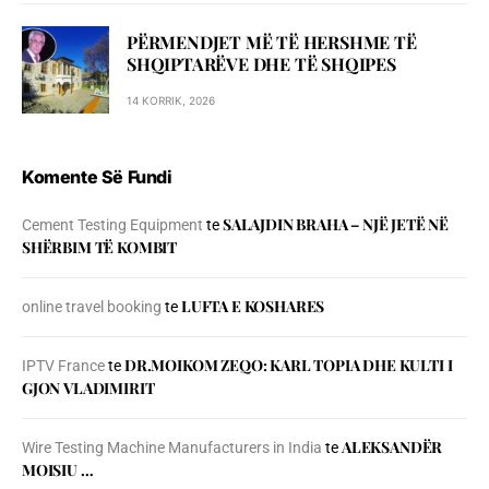
PËRMENDJET MË TË HERSHME TË
SHQIPTARËVE DHE TË SHQIPES
14 KORRIK, 2026
Komente Së Fundi
SALAJDIN BRAHA – NJЁ JETЁ NЁ
Cement Testing Equipment
te
SHЁRBIM TЁ KOMBIT
LUFTA E KOSHARES
online travel booking
te
DR.MOIKOM ZEQO: KARL TOPIA DHE KULTI I
IPTV France
te
GJON VLADIMIRIT
ALEKSANDËR
Wire Testing Machine Manufacturers in India
te
MOISIU …