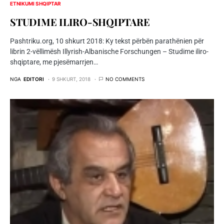
ETNIKUMI SHQIPTAR
STUDIME ILIRO-SHQIPTARE
Pashtriku.org, 10 shkurt 2018: Ky tekst përbën parathënien për
librin 2-vëllimësh Illyrish-Albanische Forschungen – Studime iliro-
shqiptare, me pjesëmarrjen…
NGA
EDITORI
9 SHKURT, 2018
NO COMMENTS