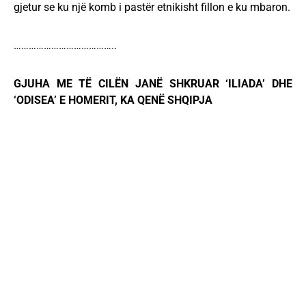
gjetur se ku një komb i pastër etnikisht fillon e ku mbaron.
…………………………………..
GJUHA ME TË CILËN JANË SHKRUAR ‘ILIADA’ DHE
‘ODISEA’ E HOMERIT, KA QENË SHQIPJA