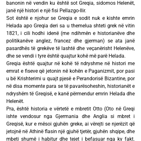
banonin në vendin ku është sot Greqia, sidomos Helenët,
janë një histori e një fisi Pellazgo-Ilir.
Sot është e njohur se Greqia e sodit nuk e kishte emrin
Helada apo Greqia deri sa u themelua shteti grek në vitin
1821, i cili hodhi idenë (me ndihmën e historianëve dhe
politikanëve anglez, francez dhe gjerman) se ata janë
pasardhës të grekëve të lashtë dhe veçanërisht Helenëve,
dhe se vendi i tyre është quajtur kohë më parë Helada.
Greqia është quajtur në kohë të ndryshme në histori me
emrat e fiseve që jetonin në kohën e Paganizmit, por pasi
u bë Krishterimi u quajt pjesë e Perandorisë Bizantine, por
në disa momente para se të pavarësoheshin, historianët e
ndryshëm të Greqisë, e kanë përmendur emrin Helada dhe
Helenët.
Pra, është historia e vërtetë e mbretit Otto (Oto në Greqi
ishte vendosur nga Gjermania dhe Anglia si mbret i
Greqisë, kur e mësoi gjuhën greke, ai vërejti se njerëzit që
jetojnë në Athinë flasin një gjuhë tjetër, gjuhën shqipe, dhe
mbeti shumë i habitur dhe tejet i befasuar nga ky fakt.