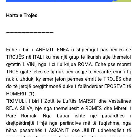
Harta e Trojës
————————————
Edhe i biri i ANHIZIT ENEA u shpërngul pas rënies së
TROJËS në ITALI ku me një grup të ikurish atje themeloi
qytetin LIVINI, nga i cili u krijua ROMA. Edhe pse mbreti
TROS gjatë jetës së tij nuk bëri asgjë të veçantë, emri i tij
nuk u zhduk, ky emër jeton përmes emrit të TROJËS dhe
do të jetojë përgjithmonë duke i falënderuar EPOSEVE të
HOMERIT (1).
“ROMULI, i biri i Zotit të Luftës MARSIT dhe Vestalines
REJA SILVA, një nga themeluesit e ROMËS dhe Mbreti i
Parë Romak. Nga babai ishte një pasardhës i
drejtpërdrejtë i një nga perëndive më të fuqishme, nga
nëna pasardhës i ASKANIT ose JULIT udhëheqësit të