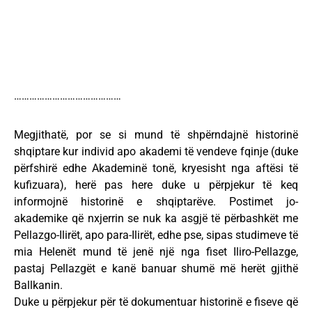
……………………………………
Megjithatë, por se si mund të shpërndajnë historinë
shqiptare kur individ apo akademi të vendeve fqinje (duke
përfshirë edhe Akademinë tonë, kryesisht nga aftësi të
kufizuara), herë pas here duke u përpjekur të keq
informojnë historinë e shqiptarëve. Postimet jo-
akademike që nxjerrin se nuk ka asgjë të përbashkët me
Pellazgo-Ilirët, apo para-Ilirët, edhe pse, sipas studimeve të
mia Helenët mund të jenë një nga fiset Iliro-Pellazge,
pastaj Pellazgët e kanë banuar shumë më herët gjithë
Ballkanin.
Duke u përpjekur për të dokumentuar historinë e fiseve që