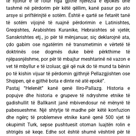
të njohur e të folur nga gjithë njerëzia e epokës dhe
tashmë në përdorim për këtë qëllim, kanë pasur po ato
arsye si priftërinjtë e sotëm. Është e qartë se fetarët tanë
të sotëm vijojnë të ruajnë përdorimin e Latinishtes,
Greqishtes, Arabishtes Kuranike, Hebraishtes së vjetër,
Sanskrishtes etj., jo për të mënjanuar, siç deklarojnë ata,
çdo gabim ose ngatërrim në transmetimin e vërtetë të
doktrinës ose dogmës duke bërë përkthime të
njëpasnjëshme, por për të mbajtur meshtarinë në vazon e
vet të mbyllur e të izoluar, gjë që nuk do të mund ta bënin
po të kishin vijuar të përdornin gjithnjë Pellazgjishten ose
Shqipen, që e gjithë bota e dinte në atë epokë”.
Pastaj “Helenët” kanë qenë Iliro-Pallazg. Historia e
popujve dhe historia e grupeve të ndryshme etnike të
gadishullit të Ballkanit janë mbivendosur në mënyrë të
pabesueshme. Një shtytje të madhe për këtë konfuzion
dhe ngërç të problemeve etnike kanë qenë 500 vjet të
okupimit Turk, sepse pushtuesit otoman luajtën rolin e
shtrigës së keqe. Edhe sot është shumë vështirë për të