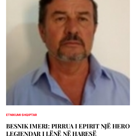
ETNIKUMI SHQIPTAR
BESNIK IMERI: PIRRUA I EPIRIT NJË HERO
LEGJENDAR I LËNË NË HARESË