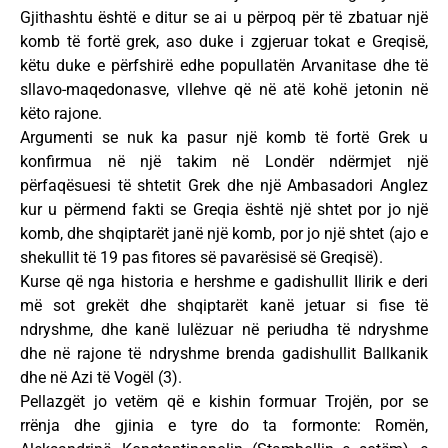
Gjithashtu është e ditur se ai u përpoq për të zbatuar një
komb të fortë grek, aso duke i zgjeruar tokat e Greqisë,
këtu duke e përfshirë edhe popullatën Arvanitase dhe të
sllavo-maqedonasve, vllehve që në atë kohë jetonin në
këto rajone.
Argumenti se nuk ka pasur një komb të fortë Grek u
konfirmua në një takim në Londër ndërmjet një
përfaqësuesi të shtetit Grek dhe një Ambasadori Anglez
kur u përmend fakti se Greqia është një shtet por jo një
komb, dhe shqiptarët janë një komb, por jo një shtet (ajo e
shekullit të 19 pas fitores së pavarësisë së Greqisë).
Kurse që nga historia e hershme e gadishullit Ilirik e deri
më sot grekët dhe shqiptarët kanë jetuar si fise të
ndryshme, dhe kanë lulëzuar në periudha të ndryshme
dhe në rajone të ndryshme brenda gadishullit Ballkanik
dhe në Azi të Vogël (3).
Pellazgët jo vetëm që e kishin formuar Trojën, por se
rrënja dhe gjinia e tyre do ta formonte: Romën,