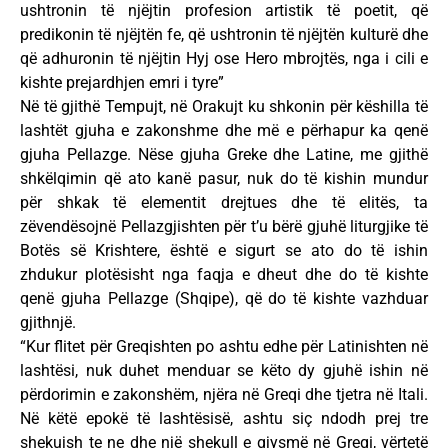
ushtronin të njëjtin profesion artistik të poetit, që
predikonin të njëjtën fe, që ushtronin të njëjtën kulturë dhe
që adhuronin të njëjtin Hyj ose Hero mbrojtës, nga i cili e
kishte prejardhjen emri i tyre”
Në të gjithë Tempujt, në Orakujt ku shkonin për këshilla të
lashtët gjuha e zakonshme dhe më e përhapur ka qenë
gjuha Pellazge. Nëse gjuha Greke dhe Latine, me gjithë
shkëlqimin që ato kanë pasur, nuk do të kishin mundur
për shkak të elementit drejtues dhe të elitës, ta
zëvendësojnë Pellazgjishten për t’u bërë gjuhë liturgjike të
Botës së Krishtere, është e sigurt se ato do të ishin
zhdukur plotësisht nga faqja e dheut dhe do të kishte
qenë gjuha Pellazge (Shqipe), që do të kishte vazhduar
gjithnjë.
“Kur flitet për Greqishten po ashtu edhe për Latinishten në
lashtësi, nuk duhet menduar se këto dy gjuhë ishin në
përdorimin e zakonshëm, njëra në Greqi dhe tjetra në Itali.
Në këtë epokë të lashtësisë, ashtu siç ndodh prej tre
shekujsh te ne dhe një shekull e gjysmë në Greqi, vërtetë