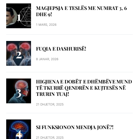
MAGJEPSJA E TESLËS ME NUMRAT 3, 6
DHE 9!
1 MARS, 2026
FUQIA E DASHURISË!
8 JANAR, 2026
HIGJIENA E DOBËT E DHËMBËVE MUND
TË TKURRË QENDRËN E KUJTESËS NË
TRURIN TUAJ!
21 DHJETOR, 2025
SI FUNKSIONON MENDJA JONË?!
21 DHJETOR, 2025