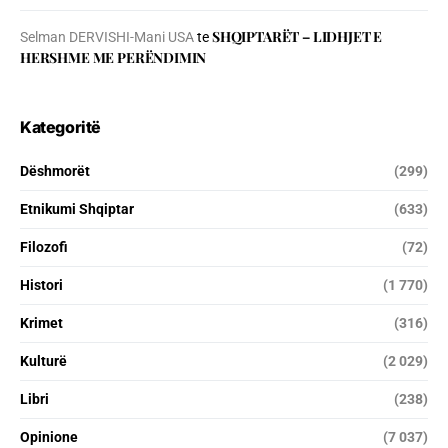
SHQIPTARËT – LIDHJET E
Selman DERVISHI-Mani USA
te
HERSHME ME PERËNDIMIN
Kategoritë
Dëshmorët
(299)
Etnikumi Shqiptar
(633)
Filozofi
(72)
Histori
(1 770)
Krimet
(316)
Kulturë
(2 029)
Libri
(238)
Opinione
(7 037)