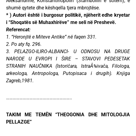
Aleksandrinë, Konstantinopolin (Stambollin e sotëm), e
shumë qytete dhe këshqella tjera mbrojtëse.
* ) Autori është i burgosur politikë, njëherit edhe kryetar
i “Shoqatës së Muhaxhirëve” me seli në Preshevë.
Referencat:
1. “Heronjtë e Miteve Antike” në faqen 331.
2. Po aty fq. 296.
3. PELAZGO-ILIRO-ALBANCI- U ODNOSU NA DRUGE
NARODE U EVROPI I ŠIRE – STAVOVI PEDESETAK
STRANIH NAUČNIKA (Istoričara, IstraÅ¾ivača, Filologa,
arkeologa, Antropologa, Putopisaca i drugih). Knjiga
Zagreb,1981.
…………………………………………………..
TAKIM ME TEMËN “THEOGONIA DHE MITOLOGJIA
PELLAZGE”