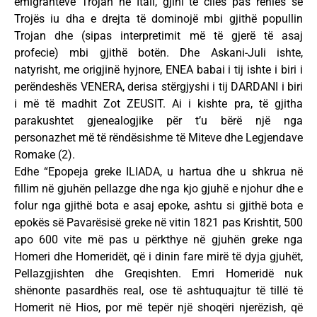
emigrantëve Trojan në Itali, gjini të cilës pas rënies së
Trojës iu dha e drejta të dominojë mbi gjithë popullin
Trojan dhe (sipas interpretimit më të gjerë të asaj
profecie) mbi gjithë botën. Dhe Askani-Juli ishte,
natyrisht, me origjinë hyjnore, ENEA babai i tij ishte i biri i
perëndeshës VENERA, derisa stërgjyshi i tij DARDANI i biri
i më të madhit Zot ZEUSIT. Ai i kishte pra, të gjitha
parakushtet gjenealogjike për t’u bërë një nga
personazhet më të rëndësishme të Miteve dhe Legjendave
Romake (2).
Edhe “Epopeja greke ILIADA, u hartua dhe u shkrua në
fillim në gjuhën pellazge dhe nga kjo gjuhë e njohur dhe e
folur nga gjithë bota e asaj epoke, ashtu si gjithë bota e
epokës së Pavarësisë greke në vitin 1821 pas Krishtit, 500
apo 600 vite më pas u përkthye në gjuhën greke nga
Homeri dhe Homeridët, që i dinin fare mirë të dyja gjuhët,
Pellazgjishten dhe Greqishten. Emri Homeridë nuk
shënonte pasardhës real, ose të ashtuquajtur të tillë të
Homerit në Hios, por më tepër një shoqëri njerëzish, që