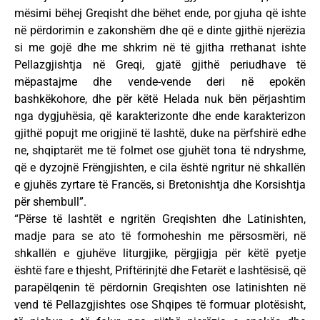
mësimi bëhej Greqisht dhe bëhet ende, por gjuha që ishte
në përdorimin e zakonshëm dhe që e dinte gjithë njerëzia
si me gojë dhe me shkrim në të gjitha rrethanat ishte
Pellazgjishtja në Greqi, gjatë gjithë periudhave të
mëpastajme dhe vende-vende deri në epokën
bashkëkohore, dhe për këtë Helada nuk bën përjashtim
nga dygjuhësia, që karakterizonte dhe ende karakterizon
gjithë popujt me origjinë të lashtë, duke na përfshirë edhe
ne, shqiptarët me të folmet ose gjuhët tona të ndryshme,
që e dyzojnë Frëngjishten, e cila është ngritur në shkallën
e gjuhës zyrtare të Francës, si Bretonishtja dhe Korsishtja
për shembull”.
“Përse të lashtët e ngritën Greqishten dhe Latinishten,
madje para se ato të formoheshin me përsosmëri, në
shkallën e gjuhëve liturgjike, përgjigja për këtë pyetje
është fare e thjesht, Priftërinjtë dhe Fetarët e lashtësisë, që
parapëlqenin të përdornin Greqishten ose latinishten në
vend të Pellazgjishtes ose Shqipes të formuar plotësisht,