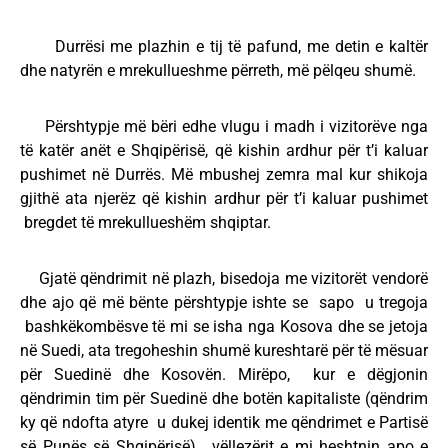
Durrësi me plazhin e tij të pafund, me detin e kaltër
dhe natyrën e mrekullueshme përreth, më pëlqeu shumë.
Përshtypje më bëri edhe vlugu i madh i vizitorëve nga
të katër anët e Shqipërisë, që kishin ardhur për t’i kaluar
pushimet në Durrës. Më mbushej zemra mal kur shikoja
gjithë ata njerëz që kishin ardhur për t’i kaluar pushimet
bregdet të mrekullueshëm shqiptar.
Gjatë qëndrimit në plazh, bisedoja me vizitorët vendorë
dhe ajo që më bënte përshtypje ishte se sapo u tregoja
bashkëkombësve të mi se isha nga Kosova dhe se jetoja
në Suedi, ata tregoheshin shumë kureshtarë për të mësuar
për Suedinë dhe Kosovën. Mirëpo, kur e dëgjonin
qëndrimin tim për Suedinë dhe botën kapitaliste (qëndrim
ky që ndofta atyre u dukej identik me qëndrimet e Partisë
së Punës së Shqipërisë), vëllezërit e mi heshtnin apo e