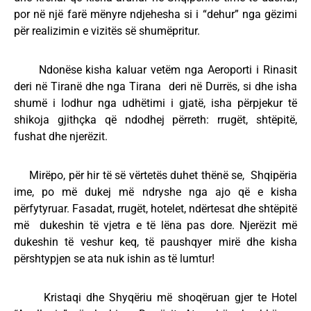
por në një farë mënyre ndjehesha si i “dehur” nga gëzimi
për realizimin e vizitës së shumëpritur.
Ndonëse kisha kaluar vetëm nga Aeroporti i Rinasit
deri në Tiranë dhe nga Tirana deri në Durrës, si dhe isha
shumë i lodhur nga udhëtimi i gjatë, isha përpjekur të
shikoja gjithçka që ndodhej përreth: rrugët, shtëpitë,
fushat dhe njerëzit.
Mirëpo, për hir të së vërtetës duhet thënë se, Shqipëria
ime, po më dukej më ndryshe nga ajo që e kisha
përfytyruar. Fasadat, rrugët, hotelet, ndërtesat dhe shtëpitë
më dukeshin të vjetra e të lëna pas dore. Njerëzit më
dukeshin të veshur keq, të paushqyer mirë dhe kisha
përshtypjen se ata nuk ishin as të lumtur!
Kristaqi dhe Shyqëriu më shoqëruan gjer te Hotel