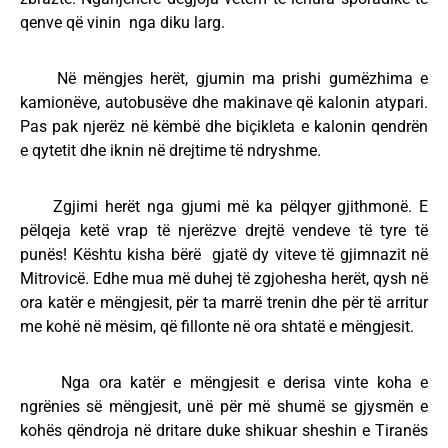
qenve që vinin nga diku larg.
Në mëngjes herët, gjumin ma prishi gumëzhima e
kamionëve, autobusëve dhe makinave që kalonin atypari.
Pas pak njerëz në këmbë dhe biçikleta e kalonin qendrën
e qytetit dhe iknin në drejtime të ndryshme.
Zgjimi herët nga gjumi më ka pëlqyer gjithmonë. E
pëlqeja ketë vrap të njerëzve drejtë vendeve të tyre të
punës! Kështu kisha bërë gjatë dy viteve të gjimnazit në
Mitrovicë. Edhe mua më duhej të zgjohesha herët, qysh në
ora katër e mëngjesit, për ta marrë trenin dhe për të arritur
me kohë në mësim, që fillonte në ora shtatë e mëngjesit.
Nga ora katër e mëngjesit e derisa vinte koha e
ngrënies së mëngjesit, unë për më shumë se gjysmën e
kohës qëndroja në dritare duke shikuar sheshin e Tiranës