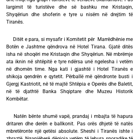
largimit të turistëve dhe së bashku me Kristaqin,
Shyqëriun dhe shoferin e tyre u nisëm në drejtim të
Tiranës.
Ditët e para, si mysafir i Komitetit për Marrëdhënie me
Botën e Jashtme qëndrova në Hotel Tirana. Gjatë ditës
isha në shoqëri me Kristaqin dhe Shyqëriun. Në mbrëmje
ata iknin në shtëpitë e tyre ndërsa unë ngelesha i vetëm
në dhomën time. Nga kati i gjashtë i Hotel Tiranës e
shikoja qendrën e qytetit. Përballë më qëndronte busti i
Gjergj Kastriotit, në të majtë Shtëpia e Operës dhe Baletit,
në të djathtë Banka Shqiptare dhe Muzeu Historik
Kombëtar.
Natën bënte shumë vapë, prandaj i mbajta të hapura
dritaren dhe derën e ballkonit. Pas orës dhjetë të natës
mbretëronte një qetësi absolute. Sheshi i Tiranës ishte i
zbraztë. Nganjëherë dëgjoja vetëm të lehura sporadike të