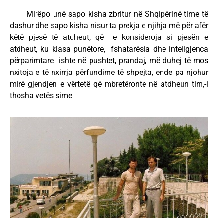
Mirëpo unë sapo kisha zbritur në Shqipërinë time të
dashur dhe sapo kisha nisur ta prekja e njihja më për afër
këtë pjesë të atdheut, që e konsideroja si pjesën e
atdheut, ku klasa punëtore, fshatarësia dhe inteligjenca
përparimtare ishte në pushtet, prandaj, më duhej të mos
nxitoja e të nxirrja përfundime të shpejta, ende pa njohur
mirë gjendjen e vërtetë që mbretëronte në atdheun tim,-i
thosha vetës sime.