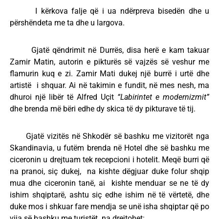
I kërkova falje që i ua ndërpreva bisedën dhe u
përshëndeta me ta dhe u largova.
Gjatë qëndrimit në Durrës, disa herë e kam takuar
Zamir Matin, autorin e pikturës së vajzës së veshur me
flamurin kuq e zi. Zamir Mati dukej një burrë i urtë dhe
artistë i shquar. Ai në takimin e fundit, në mes nesh, ma
dhuroi një libër të Alfred Uçit
“Labirintet e modernizmit”
dhe brenda më bëri edhe dy skica të dy pikturave të tij.
Gjatë vizitës në Shkodër së bashku me vizitorët nga
Skandinavia, u futëm brenda në Hotel dhe së bashku me
ciceronin u drejtuam tek recepcioni i hotelit. Meqë burri që
na pranoi, siç dukej, na kishte dëgjuar duke folur shqip
mua dhe ciceronin tanë, ai kishte menduar se ne të dy
ishim shqiptarë, ashtu siç edhe ishim në të vërtetë, dhe
duke mos i shkuar fare mendja se unë isha shqiptar që po
vija së bashku me turistët na drejtohet: