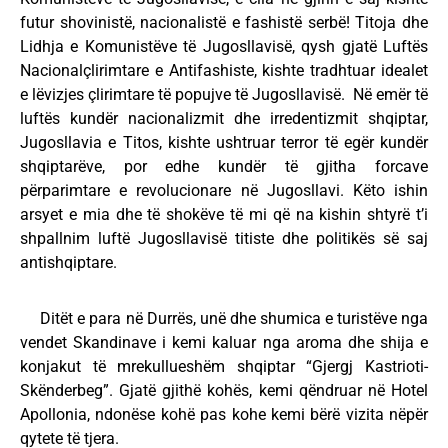
futur shovinistë, nacionalistë e fashistë serbë! Titoja dhe
Lidhja e Komunistëve të Jugosllavisë, qysh gjatë Luftës
Nacionalçlirimtare e Antifashiste, kishte tradhtuar idealet
e lëvizjes çlirimtare të popujve të Jugosllavisë. Në emër të
luftës kundër nacionalizmit dhe irredentizmit shqiptar,
Jugosllavia e Titos, kishte ushtruar terror të egër kundër
shqiptarëve, por edhe kundër të gjitha forcave
përparimtare e revolucionare në Jugosllavi. Këto ishin
arsyet e mia dhe të shokëve të mi që na kishin shtyrë t’i
shpallnim luftë Jugosllavisë titiste dhe politikës së saj
antishqiptare.
Ditët e para në Durrës, unë dhe shumica e turistëve nga
vendet Skandinave i kemi kaluar nga aroma dhe shija e
konjakut të mrekullueshëm shqiptar “Gjergj Kastrioti-
Skënderbeg”. Gjatë gjithë kohës, kemi qëndruar në Hotel
Apollonia, ndonëse kohë pas kohe kemi bërë vizita nëpër
qytete të tjera.