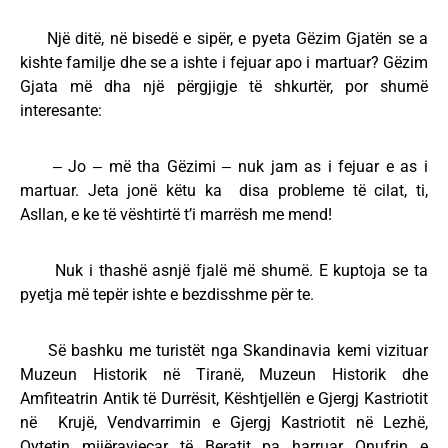
Një ditë, në bisedë e sipër, e pyeta Gëzim Gjatën se a
kishte familje dhe se a ishte i fejuar apo i martuar? Gëzim
Gjata më dha një përgjigje të shkurtër, por shumë
interesante:
‒ Jo ‒ më tha Gëzimi ‒ nuk jam as i fejuar e as i
martuar. Jeta jonë këtu ka disa probleme të cilat, ti,
Asllan, e ke të vështirtë t’i marrësh me mend!
Nuk i thashë asnjë fjalë më shumë. E kuptoja se ta
pyetja më tepër ishte e bezdisshme për te.
Së bashku me turistët nga Skandinavia kemi vizituar
Muzeun Historik në Tiranë, Muzeun Historik dhe
Amfiteatrin Antik të Durrësit, Kështjellën e Gjergj Kastriotit
në Krujë, Vendvarrimin e Gjergj Kastriotit në Lezhë,
Qytetin mijëravjeçar të Beratit pa harruar Onufrin e