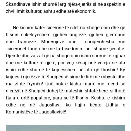
Skandinave ishin shumë larg njëra-tjetrës si në aspektin e
zhvillimit kulturor, ashtu edhe atë ekonomik.
Ne kishim katër ciceronë të cilët na shoqëronin dhe që
flisnin shkëlqyeshëm gjuhën angleze, gjuhën gjermane
dhe franceze. Mbrëmjeve unë shoqërohesha me
cicëronët tanë dhe me ta bisedonim për shumë çështje.
Djemtë dhe vajzat që na shoqëronin ishin shumë të zgjuar
dhe me kulturë të gjerë, por veç kësaj unë vëreja se ata
ishin edhe shumë të kujdesshëm në ato që thoshin! Ky
kujdes i njerëzve të Shqipërisë sime të lirë më mbyste dhe
ma zinte frymën! Unë nuk e kisha marrë me mend se
njerëzit në Shqipëri duhej të mateshin shtatë herë, si thotë
fjala e urtë popullore, para se të flisnin. Kështu e kishim
edhe ne në Jugosllavi, ku ligjin bënte Lidhja e
Komunistëve të Jugosllavisë!