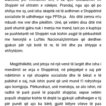
Shqipëri në shtratin e vdekjes
. Prandaj, nga ajo që po
shihja me sy, unë isha skeptik në të ardhmen e Shqipërinë
socialiste të udhëhequr nga PPSh-ja. Ato ditë zemra m’u
mbush me vrer dhe pikëllim. Unë, që vetëm disa ditë më
parë shumë gjëra nuk i merrja me mend, tani po e kuptoja
se pushtetarët në Shqipëri nuk kishin asgjë të përbashkët
me heronjtë e Luftës Nacionalçlirimtare që derdhen
gjakun për një botë të re, të lirë dhe pa shtypje e
shfrytëzim.
Megjithëkëtë, unë jetoja në një vend të largët dhe isha i
mendimit se ecja e Shqipërisë, në përpjekjet e saj për
ndërtimin e një shoqërie socialiste dhe të bërat e të
pabërat e saj, nuk ishin punë që unë mund t’i ndryshoja
apo korrigjoja. Përkundrazi, unë mendoja, se ato ishin, në
radhë të parë punë të popullit shqiptar, sepse vetëm
populli shqiptar kishte të drejtë ta gjykojë udhëheqjen e tij
për punët që ajo ka bërë, gjatë këtyre viteve të pas