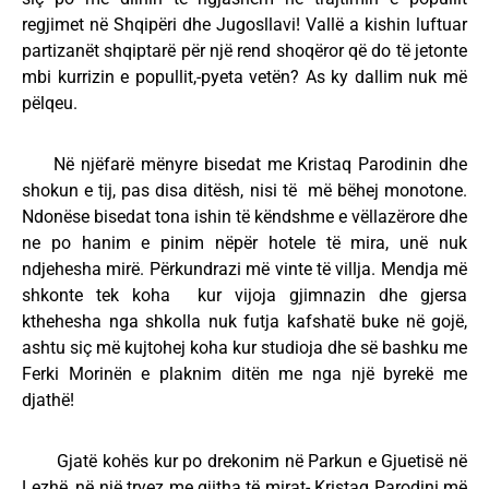
regjimet në Shqipëri dhe Jugosllavi! Vallë a kishin luftuar
partizanët shqiptarë për një rend shoqëror që do të jetonte
mbi kurrizin e popullit,-pyeta vetën? As ky dallim nuk më
pëlqeu.
Në njëfarë mënyre bisedat me Kristaq Parodinin dhe
shokun e tij, pas disa ditësh, nisi të më bëhej monotone.
Ndonëse bisedat tona ishin të këndshme e vëllazërore dhe
ne po hanim e pinim nëpër hotele të mira, unë nuk
ndjehesha mirë. Përkundrazi më vinte të villja. Mendja më
shkonte tek koha kur vijoja gjimnazin dhe gjersa
kthehesha nga shkolla nuk futja kafshatë buke në gojë,
ashtu siç më kujtohej koha kur studioja dhe së bashku me
Ferki Morinën e plaknim ditën me nga një byrekë me
djathë!
Gjatë kohës kur po drekonim në Parkun e Gjuetisë në
Lezhë, në një tryez me gjitha të mirat- Kristaq Parodini më