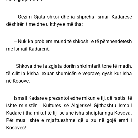
Gëzim Gjata shkoi dhe ia shprehu Ismail Kadaresë
dëshirën time dhe u kthye e më tha:
‒ Nuk ka problem mund të shkosh e të përshëndetesh
me Ismail Kadarenë.
Shkova dhe ia zgjata dorën shkrimtarit tonë të madh,
të cilit ia kisha lexuar shumicën e veprave, qysh kur isha
në Kosovë.
Ismail Kadare e prezantoi edhe mikun e tij, që rastisi të
ishte ministër i Kulturës së Algjerisë! Gjithashtu Ismail
Kadare i tha mikut të tij se unë isha shqiptar nga Kosova.
Për mua ishte e mjaftueshme që u zu në gojë emri i
Kosovës!