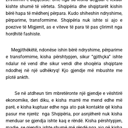
kishte shumë të vërteta. Shqipëria dhe shqiptarët kishin
bërë hapa të mëdhenj përpara. Kudo shiheshin ndryshime,
përparime, transformime. Shqipëria nuk ishte si ajo e
poezive të Migjenit, as e viteve të para të pas çlirimit nga
hordhitë fashiste.
Megjithëkëtë, ndonëse ishin bërë ndryshime, përparime
e transformime, kisha përshtypjen, sikur “gjithçka” ishte
ndalur në vend dhe sikur vendi dhe shoqëria shqiptare
ndodhej në një udhëkryq! Kjo gjendje më mbushte me
plotë ankth.
Se në atdheun tim mbretëronte një gjendje e vështirë
ekonomike, deri diku, e kisha marrë me mend edhe më
parë, e kisha kuptuar edhe nga ato pak kontakte që kisha
pasur me njerëz nga Shqipëria, por asnjëherë nuk kisha
menduar se gjendja ishte kaq e rëndë. Kisha përshtypjen,
madje, se gjendja ishte shumë më rëndë nga ajo që kisha