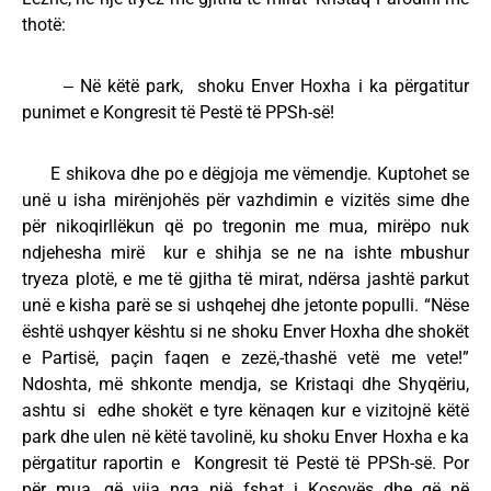
thotë:
‒ Në këtë park, shoku Enver Hoxha i ka përgatitur
punimet e Kongresit të Pestë të PPSh-së!
E shikova dhe po e dëgjoja me vëmendje. Kuptohet se
unë u isha mirënjohës për vazhdimin e vizitës sime dhe
për nikoqirllëkun që po tregonin me mua, mirëpo nuk
ndjehesha mirë kur e shihja se ne na ishte mbushur
tryeza plotë, e me të gjitha të mirat, ndërsa jashtë parkut
unë e kisha parë se si ushqehej dhe jetonte populli. “Nëse
është ushqyer kështu si ne shoku Enver Hoxha dhe shokët
e Partisë, paçin faqen e zezë,-thashë vetë me vete!”
Ndoshta, më shkonte mendja, se Kristaqi dhe Shyqëriu,
ashtu si edhe shokët e tyre kënaqen kur e vizitojnë këtë
park dhe ulen në këtë tavolinë, ku shoku Enver Hoxha e ka
përgatitur raportin e Kongresit të Pestë të PPSh-së. Por
për mua, që vija nga një fshat i Kosovës dhe që në