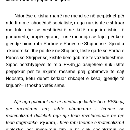
Ndonëse e kisha marrë me mend se në përpjekjet për
ndërtimin e shoqërisë socialiste, rruga nuk ishte e shtruar
me lule dhe se vështirësitë në këtë rrugëtim ishin të
panumërta, prapëseprapë, unë mendoja se fajet për këtë
gjendje binin mbi Partinë e Punës së Shqipërisë. Gjendja
ekonomike dhe politike në Shqipëri, fliste qartë se Partia e
Punës së Shqipërisë, kishte bërë gabime të vazhdueshme.
Sipas përshtypjeve të mia PPSh_ja asnjëherë nuk ishte
përpjekur për të nxjerrë mësime prej gabimeve të saj!
Ndoshta, këtu duhet kërkuar shkaqet e kësaj gjendje të
krijuar?‒ i thosha vetës sime.
Një nga gabimet më të mëdha që kishte bërë PPSh-ja,
për mendimin tim, ishte shndërrimi i teorisë së
materializmit dialektik nga një teori revolucionare në një
teori dogmatike
.
Ky krim, i bërë mbi teorinë e materializmit
dialektik, për mendimin tim, e ka sjell socializmin në