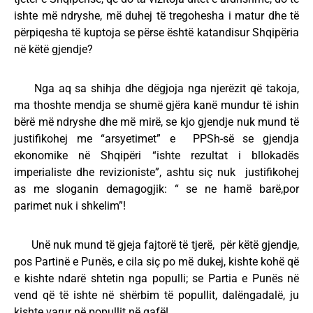
ishte më ndryshe, më duhej të tregohesha i matur dhe të
përpiqesha të kuptoja se përse është katandisur Shqipëria
në këtë gjendje?
Nga aq sa shihja dhe dëgjoja nga njerëzit që takoja,
ma thoshte mendja se shumë gjëra kanë mundur të ishin
bërë më ndryshe dhe më mirë, se kjo gjendje nuk mund të
justifikohej me “arsyetimet” e PPSh-së se gjendja
ekonomike në Shqipëri “ishte rezultat i bllokadës
imperialiste dhe revizioniste”, ashtu siç nuk justifikohej
as me sloganin demagogjik: “ se ne hamë barë,por
parimet nuk i shkelim”!
Unë nuk mund të gjeja fajtorë të tjerë, për këtë gjendje,
pos Partinë e Punës, e cila siç po më dukej, kishte kohë që
e kishte ndarë shtetin nga populli; se Partia e Punës në
vend që të ishte në shërbim të popullit, dalëngadalë, ju
kishte varur në popullit në qafë!