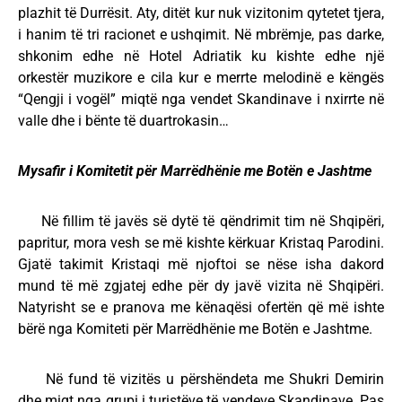
plazhit të Durrësit. Aty, ditët kur nuk vizitonim qytetet tjera,
i hanim të tri racionet e ushqimit. Në mbrëmje, pas darke,
shkonim edhe në Hotel Adriatik ku kishte edhe një
orkestër muzikore e cila kur e merrte melodinë e këngës
“Qengji i vogël” miqtë nga vendet Skandinave i nxirrte në
valle dhe i bënte të duartrokasin…
Mysafir i Komitetit për Marrëdhënie me Botën e Jashtme
Në fillim të javës së dytë të qëndrimit tim në Shqipëri,
papritur, mora vesh se më kishte kërkuar Kristaq Parodini.
Gjatë takimit Kristaqi më njoftoi se nëse isha dakord
mund të më zgjatej edhe për dy javë vizita në Shqipëri.
Natyrisht se e pranova me kënaqësi ofertën që më ishte
bërë nga Komiteti për Marrëdhënie me Botën e Jashtme.
Në fund të vizitës u përshëndeta me Shukri Demirin
dhe miqt nga grupi i turistëve të vendeve Skandinave. Pas