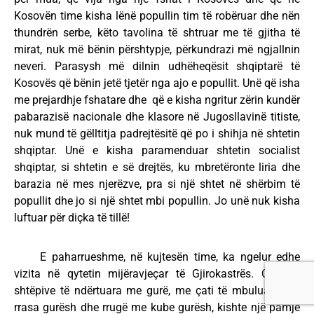
Kosovën time kisha lënë popullin tim të robëruar dhe nën
thundrën serbe, këto tavolina të shtruar me të gjitha të
mirat, nuk më bënin përshtypje, përkundrazi më ngjallnin
neveri. Parasysh më dilnin udhëheqësit shqiptarë të
Kosovës që bënin jetë tjetër nga ajo e popullit. Unë që isha
me prejardhje fshatare dhe që e kisha ngritur zërin kundër
pabarazisë nacionale dhe klasore në Jugosllavinë titiste,
nuk mund të gëlltitja padrejtësitë që po i shihja në shtetin
shqiptar. Unë e kisha paramenduar shtetin socialist
shqiptar, si shtetin e së drejtës, ku mbretëronte liria dhe
barazia në mes njerëzve, pra si një shtet në shërbim të
popullit dhe jo si një shtet mbi popullin. Jo unë nuk kisha
luftuar për diçka të tillë!
E paharrueshme, në kujtesën time, ka ngelur edhe
vizita në qytetin mijëravjeçar të Gjirokastrës. Qyteti i
shtëpive të ndërtuara me gurë, me çati të mbuluara me
rrasa gurësh dhe rrugë me kube gurësh, kishte një pamje