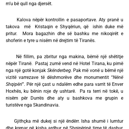
m’u bë qull nga djersët.
Kalova nëpër kontrollin e pasaportave. Aty pranë u
takova më Kristaqin e Shyqëriun, që ishin duke më
pritur. Mora bagazhin dhe së bashku me nikoqirët e
shoferin e tyre u nisëm në drejtim të Tiranës.
Në fillim, pa zbritur nga makina, bëmë një shëtitje
nëpër Tiranë. Pastaj zumë vend në Hotel Tirana, ku pimë
nga një gotë konjak
Skënderbeg
. Pak më vonë u bëmë një
vizitë varrezave të dëshmorëve dhe monumentit “
Nënë
Shqipëri
”. Për një çast u ndalëm edhe para varrit të Enver
Hoxhës, ku bënin roje dy ushtarë. Pa ra terri në tokë, u
nisëm për Durrës dhe aty u bashkova me grupin e
turistëve nga Skandinavia.
Gjithçka më dukej si një ëndërr. Isha shumë i lumtur
dhe krenar që kisha ardhur në Shqipërinë time të dashur,