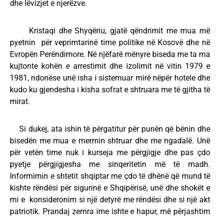
dhe lëvizjet e njerëzve.
Kristaqi dhe Shyqëriu, gjatë qëndrimit me mua më
pyetnin për veprimtarinë time politike në Kosovë dhe në
Evropën Perëndimore. Në njëfarë mënyre biseda me ta ma
kujtonte kohën e arrestimit dhe izolimit në vitin 1979 e
1981, ndonëse unë isha i sistemuar mirë nëpër hotele dhe
kudo ku gjendesha i kisha sofrat e shtruara me të gjitha të
mirat.
Si dukej, ata ishin të përgatitur për punën që bënin dhe
bisedën me mua e merrnin shtruar dhe me ngadalë. Unë
për vetën time nuk i kurseja me përgjigje dhe pas çdo
pyetje përgjigjesha me sinqeritetin më të madh.
Informimin e shtetit shqiptar me çdo të dhënë që mund të
kishte rëndësi për sigurinë e Shqipërisë, unë dhe shokët e
mi e konsideronim si një detyrë me rëndësi dhe si një akt
patriotik. Prandaj zemra ime ishte e hapur, më përjashtim