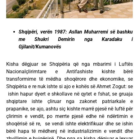
Shqipëri, verën 1987: Asllan Muharremi së bashku
me Shukri Demirin nga Karadaku i
Gjilanit/Kumanovës
Kisha dëgjuar se Shqipëria që nga mbarimi i Luftës
Nacionalçlirimtare e Antifashiste kishte bërë
transformime të mëdha shoqërore dhe ekonomike, se
Shqipëria e re nuk ishte si ajo e kohës së Ahmet Zogut: se
ishin hapur dyert e shkollave në qytet e fshat, se gruaja
shqiptare ishte çliruar nga zakonet patriarkale e
prapanike, se ajo, ashtu siç kishte marrë pjesë në luftë për
çlirimin e vendit, po merrte pjesë edhe në ndërtimin e
shoqërisë së re, se vendi ishte elektrifikuar dhe se ishin
bërë hapa të mëdhenj në industrializimin e vendit dhe
zhvillimin e bujqësisë. Dhe nga sa kisha dëgjuar e lexuar