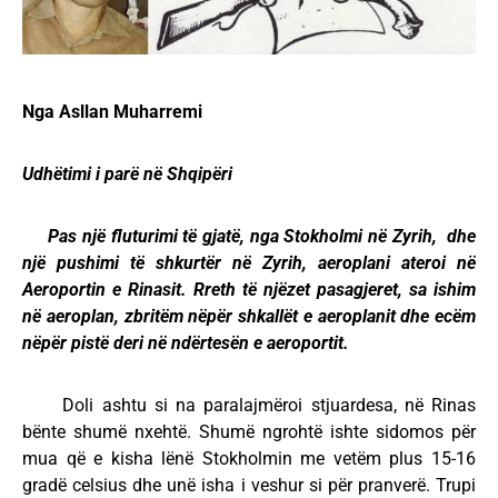
Nga Asllan Muharremi
Udhëtimi i parë në Shqipëri
Pas një fluturimi të gjatë, nga Stokholmi në Zyrih, dhe
një pushimi të shkurtër në Zyrih, aeroplani ateroi në
Aeroportin e Rinasit. Rreth të njëzet pasagjeret, sa ishim
në aeroplan, zbritëm nëpër shkallët e aeroplanit dhe ecëm
nëpër pistë deri në ndërtesën e aeroportit.
Doli ashtu si na paralajmëroi stjuardesa, në Rinas
bënte shumë nxehtë. Shumë ngrohtë ishte sidomos për
mua që e kisha lënë Stokholmin me vetëm plus 15-16
gradë celsius dhe unë isha i veshur si për pranverë. Trupi