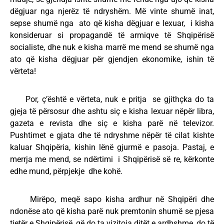
dëgjuar nga njerëz të ndryshëm. Më vinte shumë inat,
sepse shumë nga ato që kisha dëgjuar e lexuar, i kisha
konsideruar si propagandë të armiqve të Shqipërisë
socialiste, dhe nuk e kisha marrë me mend se shumë nga
ato që kisha dëgjuar për gjendjen ekonomike, ishin të
vërteta!
Por, ç’është e vërteta, nuk e pritja se gjithçka do ta
gjeja të përsosur dhe ashtu siç e kisha lexuar nëpër libra,
gazeta e revista dhe siç e kisha parë në televizor.
Pushtimet e gjata dhe të ndryshme nëpër të cilat kishte
kaluar Shqipëria, kishin lënë gjurmë e pasoja. Pastaj, e
merrja me mend, se ndërtimi i Shqipërisë së re, kërkonte
edhe mund, përpjekje dhe kohë.
Mirëpo, meqë sapo kisha ardhur në Shqipëri dhe
ndonëse ato që kisha parë nuk premtonin shumë se pjesa
tjetër e Shqipërisë, që do ta vizitoja ditët e ardhshme, do të