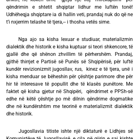
qëndrimin e shtetit shqiptar lidhur me luftën tonë!
Udhëheqja shqiptare ia di hallin veti, prandaj nuk do që ne
t’i nxjerrim telashe të tjera,‒ i thosha vetës sime.
Nga ajo sa kisha lexuar e studiuar, materializmin
dialektik dhe historik e kisha kuptuar si teori shkencore, të
gjallë dhe që shënon zhvillim të përhershëm. Prandaj,
gjithë thirrjet e Partisë së Punës së Shqipërisë, për luftë
kundër revizionizmit jugosllav, rus, kinez e të tjera, unë i
kisha menduar se bëheshin për çështje parimore dhe për
hir të interesave të popullit dhe të klasës punëtore. Me
faktet që kisha gjetur në Shqipëri, qëndrimet e PPSh-së
edhe në këtë çështje po më dilnin qëndrime dogmatike
dhe në kundërshtim me teorinë e materializmit dialektik
dhe historik.
Jugosllavia titiste ishte një diktaturë e Lidhjes së
Komunistëve të Jugosllavisë, e cila në gjirin e saj kishte