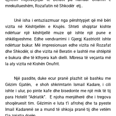
mrekullueshëm, Rozafatin në Shkodër etj..
Unë isha i entuziazmuar nga përshtypjet që më bëri
vizita në Kështjellën e Krujës. Shteti shqiptar kishte
ndërtuar një kështjellë muze që ishte një pune e
shkëlqyeshme. Edhe vendvarrimi i Gjergj Kastriotit ishte
ndërtuar bukur. Më impresionuan edhe vizita në Rozafat
dhe Shkodër, si dhe vizita në Beratin e lashtë me shtëpitë
e bukura dhe të kthyera kah dielli. Mbresa të veçanta më
la aty vizita në Kishën Onufrit.
Një pasdite, duke ecur pranë plazhit së bashku me
Gëzim Gjatën, e shoh shkrimtarin Ismail Kadare, i cili
ishte i ulur, po pinte kafe dhe bisedonte me një mik të tij
para Hotelit “Adriatik”. E njoha menjëherë dhe i tregova
shoqëruesit tim. Gëzimin e luta t’i afrohej dhe ta pyeste
Imail Kadarenë se a mund të shkoja pranë tij dhe vetëm
t’ia zgjatja dorën.