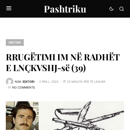
Pashtriku
HISTORI
RRUGËTIMI IM NË RADHËT
E LNÇKVSHJ-së (39)
NGA
EDITORI
2 PRILL, 2024
22 MINUTA PËR TË LEXUAR
NO COMMENTS