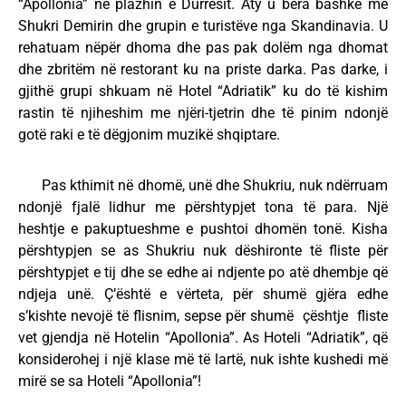
“Apollonia” në plazhin e Durrësit. Aty u bëra bashkë me
Shukri Demirin dhe grupin e turistëve nga Skandinavia. U
rehatuam nëpër dhoma dhe pas pak dolëm nga dhomat
dhe zbritëm në restorant ku na priste darka. Pas darke, i
gjithë grupi shkuam në Hotel “Adriatik” ku do të kishim
rastin të njiheshim me njëri-tjetrin dhe të pinim ndonjë
gotë raki e të dëgjonim muzikë shqiptare.
Pas kthimit në dhomë, unë dhe Shukriu, nuk ndërruam
ndonjë fjalë lidhur me përshtypjet tona të para. Një
heshtje e pakuptueshme e pushtoi dhomën tonë. Kisha
përshtypjen se as Shukriu nuk dëshironte të fliste për
përshtypjet e tij dhe se edhe ai ndjente po atë dhembje që
ndjeja unë. Ç’është e vërteta, për shumë gjëra edhe
s’kishte nevojë të flisnim, sepse për shumë çështje fliste
vet gjendja në Hotelin “Apollonia”. As Hoteli “Adriatik”, që
konsiderohej i një klase më të lartë, nuk ishte kushedi më
mirë se sa Hoteli “Apollonia”!