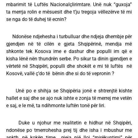
mbarimit të Luftës Nacionalçlirimtare. Unë nuk “guxoja”
ta merrja rolin e mësuesit dhe t’ju tregoja vëllezërve të mi
se nga do të duhej të ecnin?
Ndonëse ndjehesha i turbulluar dhe ndjeja dhembje për
gjendjen në të cilën e gjeta Shqipërinë, mendja më
shkonte tek Kosova ime e dashur dhe populli im që e
kisha lënë nën thundrën serbe. Po sikur ta dinin gjendjen e
vërtetë në Shqipëri, populli dhe shokët e mi të luftës në
Kosovë, vallë ç’do të bënin dhe si do të vepronin ?
Unë po e shihja se Shqipëria jonë e shtrenjtë kishte
hallet e saj dhe se ajo nuk ishte e zonja të merrej me vetën
e saj, e le më, ta ndihmonte luftën tonë për liri.
Duke u njohur me realitetin e hidhur në Shqipëri,
ndonëse po tmerrohesha prej tij dhe isha i mbushur me
ankth, në kokën time gjeja një lloj “mirëkuptimi” për