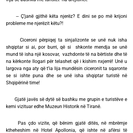
‒ Ç’janë gjithë këta njerëz? E dini se po më krijoni
probleme me njerëzit këtu?!
Ciceroni përpiqej ta sinjalizonte se unë nuk isha
shqiptar si ai, por burri, që si shkonte mendja se unë
mund të isha një kosovar, vazhdonte të na bërtiste dhe të
na kërkonte llogari për telashet që i kishim nxjerrë! Unë u
largova nga aty që t’ia lija mundësin ciceronit ta sqaronte
se si ishte puna dhe se unë isha shqiptar turistë në
Shqipërinë time!
Gjatë javës së dytë së bashku me grupin e turistëve e
kemi vizituar edhe Muzeun Historik në Tiranë.
Pas çdo vizite, që bënim gjatë ditës, në mbrëmje
ktheheshim në Hotel Apollonia, që ishte në afërsi të