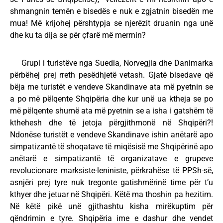
shmangnin temën e bisedës e nuk e zgjatnin bisedën me
mua! Më krijohej përshtypja se njerëzit druanin nga unë
dhe ku ta dija se për çfarë më merrnin?
Grupi i turistëve nga Suedia, Norvegjia dhe Danimarka
përbëhej prej rreth pesëdhjetë vetash. Gjatë bisedave që
bëja me turistët e vendeve Skandinave ata më pyetnin se
a po më pëlqente Shqipëria dhe kur unë ua ktheja se po
më pëlqente shumë ata më pyetnin se a isha i gatshëm të
kthehesh dhe të jetoja përgjithmonë në Shqipëri?!
Ndonëse turistët e vendeve Skandinave ishin anëtarë apo
simpatizantë të shoqatave të miqësisë me Shqipërinë apo
anëtarë e simpatizantë të organizatave e grupeve
revolucionare marksiste-leniniste, përkrahëse të PPSh-së,
asnjëri prej tyre nuk tregonte gatishmërinë time për t’u
kthyer dhe jetuar në Shqipëri. Këtë ma thoshin pa hezitim.
Në këtë pikë unë gjithashtu kisha mirëkuptim për
qëndrimin e tyre. Shqipëria ime e dashur dhe vendet