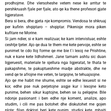
prodhojme. Dhe vlersoheshe vetem nese ke arritur te
pershkruash fjale per fjale, ato qe ka thene profesori gjate
ligjeratave.
Bera si bera, dhe gjeta nje kompromis. Vendosa te shkruaj
per kufirin shqiptaro – shqiptar. Pikenisje mora piken
kufitare ne Morine.
Si jam ndier, si e kam realizuar, ke kam intervistuar, eshte
ceshtje tjeter. Ajo qe dua te them me kete pervoje, eshte se
punimet te cdo lloj forme qe me bie t`i lexoj ne Prishtine,
nuk e kane kete lidhshmeri. Jane tamam ashtu sic duan
ligjeruesit, materiale te sjellura nga ligjeratat, te thata te
pakapshme, te pakuptueshme madje abstrakte, dhe ne
vend qe te afrojne me veten, te largojne, te tehuajsojne.
Ajo qe me habit me shume, eshte se edhe lexuesit si ne
kor, edhe pse nuk perjetojne asgje kur i lexojne keto
punime, behen sikur kuptojne, behen se iu pelqejne. Bile
ndonje pasionant i ben edhe nje koment, analize, apo
studim, i cili me pas botohet dhe diskutohet me gojen
plote: filan doktori beri kete punim, studjoi kete, mbajti