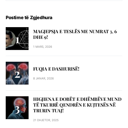
Postime të Zgjedhura
MAGJEPSJA E TESLËS ME NUMRAT 3, 6
DHE 9!
1 MARS, 2026
FUQIA E DASHURISË!
8 JANAR, 2026
HIGJIENA E DOBËT E DHËMBËVE MUND
TË TKURRË QENDRËN E KUJTESËS NË
TRURIN TUAJ!
21 DHJETOR, 2025