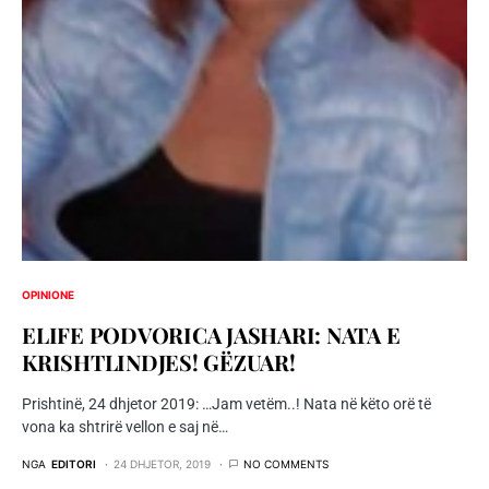
OPINIONE
ELIFE PODVORICA JASHARI: NATA E
KRISHTLINDJES! GËZUAR!
Prishtinë, 24 dhjetor 2019: …Jam vetëm..! Nata në këto orë të
vona ka shtrirë vellon e saj në…
NGA
EDITORI
24 DHJETOR, 2019
NO COMMENTS