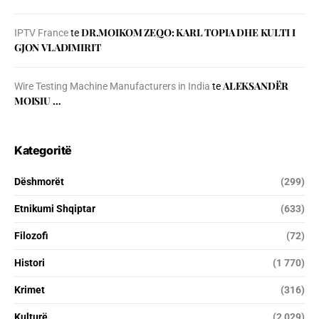
DR.MOIKOM ZEQO: KARL TOPIA DHE KULTI I
IPTV France
te
GJON VLADIMIRIT
ALEKSANDËR
Wire Testing Machine Manufacturers in India
te
MOISIU …
Kategoritë
Dëshmorët
(299)
Etnikumi Shqiptar
(633)
Filozofi
(72)
Histori
(1 770)
Krimet
(316)
Kulturë
(2 029)