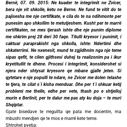
Bernë, 07. 09. 2015: Ne kuader te integrimit ne Zvicer,
bera nje vit shkolle, ketu ne Berne. Ne fund te vitit do te
pajisesha me nje certifikate, e cila do te na ndihmonte per
punesim apo shkollim te metutjeshem. Kusht per te marrë
certifikaten, ne mes tjerash ishte dhe nje punim diplome
me shkrim prej 28 deri 30 faqe. Titulli kryesor i punimit, i
caktuar paraprakisht nga shkolla, ishte: Ndertimi dhe
shkaterrimi. Ne nxenesit, mund te zgjidhnim nga nje teme
sipas qefit, te cilen gjithsesi duhej ta realizonim pa i ikur
kryetitullit te dhene.
Procesi i integrimit, konsiderohet si
njera nder shtysat kryesore qe mbane gjalle jeten. Si
qytetare e nje populli te ndare, ne Zvicer me dolen telashe
te tjera, te cilat s`i kisha menduar. Dhe per t`i shkuar ketij
problemi me thelle, edhe per vete, thash po e shtjelloj
murin e Berlinit, per te dalur me pas aty ku doja – te muri
Shqiptar.
Gjate bisedave te rregullta qe pata me docentin, ma
mbushi mendjen qe te mos e marrë kete teme.
Shtrohet pyetja: