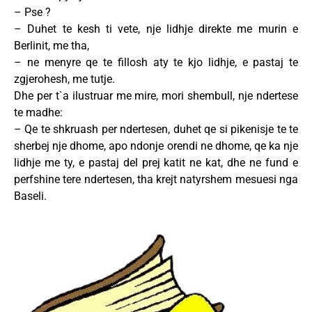
– Pse ?
– Duhet te kesh ti vete, nje lidhje direkte me murin e
Berlinit, me tha,
– ne menyre qe te fillosh aty te kjo lidhje, e pastaj te
zgjerohesh, me tutje.
Dhe per t`a ilustruar me mire, mori shembull, nje ndertese
te madhe:
– Qe te shkruash per ndertesen, duhet qe si pikenisje te te
sherbej nje dhome, apo ndonje orendi ne dhome, qe ka nje
lidhje me ty, e pastaj del prej katit ne kat, dhe ne fund e
perfshine tere ndertesen, tha krejt natyrshem mesuesi nga
Baseli.