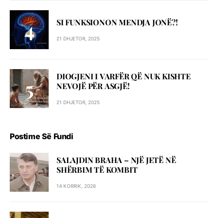
SI FUNKSIONON MENDJA JONË?!
21 DHJETOR, 2025
DIOGJENI I VARFËR QË NUK KISHTE
NEVOJË PËR ASGJË!
21 DHJETOR, 2025
Postime Së Fundi
SALAJDIN BRAHA – NJЁ JETЁ NЁ
SHЁRBIM TЁ KOMBIT
14 KORRIK, 2026