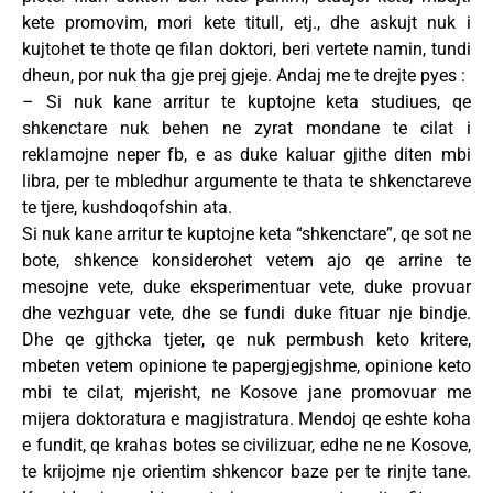
kete promovim, mori kete titull, etj., dhe askujt nuk i
kujtohet te thote qe filan doktori, beri vertete namin, tundi
dheun, por nuk tha gje prej gjeje. Andaj me te drejte pyes :
– Si nuk kane arritur te kuptojne keta studiues, qe
shkenctare nuk behen ne zyrat mondane te cilat i
reklamojne neper fb, e as duke kaluar gjithe diten mbi
libra, per te mbledhur argumente te thata te shkenctareve
te tjere, kushdoqofshin ata.
Si nuk kane arritur te kuptojne keta “shkenctare”, qe sot ne
bote, shkence konsiderohet vetem ajo qe arrine te
mesojne vete, duke eksperimentuar vete, duke provuar
dhe vezhguar vete, dhe se fundi duke fituar nje bindje.
Dhe qe gjthcka tjeter, qe nuk permbush keto kritere,
mbeten vetem opinione te papergjegjshme, opinione keto
mbi te cilat, mjerisht, ne Kosove jane promovuar me
mijera doktoratura e magjistratura. Mendoj qe eshte koha
e fundit, qe krahas botes se civilizuar, edhe ne ne Kosove,
te krijojme nje orientim shkencor baze per te rinjte tane.