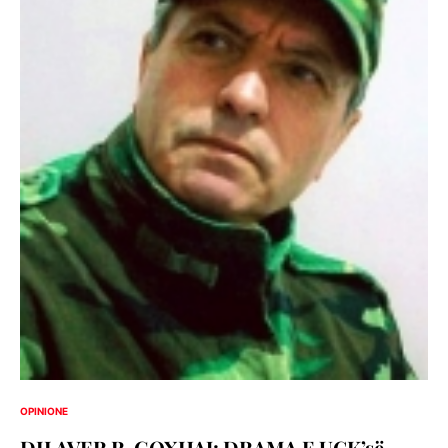
OPINIONE
DILAVER R. GOXHAJ: DRAMA E UÇK’së