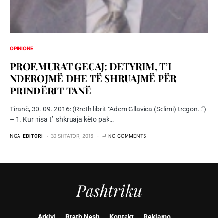
OPINIONE
PROF.MURAT GECAJ: DETYRIM, T’I
NDEROJMË DHE TË SHRUAJMË PËR
PRINDËRIT TANË
Tiranë, 30. 09. 2016: (Rreth librit “Adem Gllavica (Selimi) tregon…”)
– 1. Kur nisa t’i shkruaja këto pak…
NGA
EDITORI
30 SHTATOR, 2016
NO COMMENTS
Pashtriku
Arkivi
Rreth Nesh
Kontakt
Reklamo