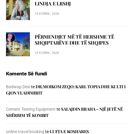
LINDJA E LRSHJ
14 KORRIK, 2026
PËRMENDJET MË TË HERSHME TË
SHQIPTARËVE DHE TË SHQIPES
14 KORRIK, 2026
Komente Së Fundi
DR.MOIKOM ZEQO: KARL TOPIA DHE KULTI I
Badwap Desi
te
GJON VLADIMIRIT
SALAJDIN BRAHA – NJЁ JETЁ NЁ
Cement Testing Equipment
te
SHЁRBIM TЁ KOMBIT
LUFTA E KOSHARES
online travel booking
te