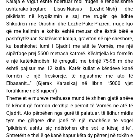
Kalaja e Vigut është ndërtuar mbi rrugën e rëndësishme
ushtarako-tregtare Lisus-Naisus (Lezhë-Nish) dhe
pikërisht në kryqëzimin e saj me rrugën që lidhte
Shkodrën me Oroshin dhe Lezhë-Pukë-Prizren, rrugë kjo
që me kalimin e kohës është rrënuar dhe është bërë e
pashfrytëzuar. Saktësisht kalaja, graviton në një sheshore,
ku bashkohet lumi i Gjadrit me atë të Vomës, me një
sipërfaqe prej 5600 metrash katrorë. Kështjella ka formën
e një katërkëndëshi të çrregullt me brinjë 75-98 m dhe
është pajisur me 12 kulla. Katër kullat e këndeve kanë
formën e një freskoreje, të ngjashme me ato të
Elbasanit…” (Gjerak Karasikaj në librin: ‘5000 vjet
fortifikime në Shqipëri’)
Themelet e mureve rrethuese mund të shihen gjatë anëve
të këndit që formon derdhja e përroit të Vomës në atë të
Gjadrit. Ato përbëhen nga gurë të palatuar, të lidhur midis
tyre me gëlqere dhe janë të një madhësie të vogël
“pikërisht ashtu siç ndërtohen dhe sot e kësaj dite”.
Shtretërit e thellë që kanë hapur këta dy përrenj në tokën e