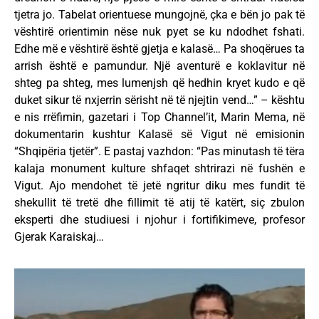
tjetra jo. Tabelat orientuese mungojnë, çka e bën jo pak të
vështirë orientimin nëse nuk pyet se ku ndodhet fshati.
Edhe më e vështirë është gjetja e kalasë… Pa shoqërues ta
arrish është e pamundur. Një aventurë e koklavitur në
shteg pa shteg, mes lumenjsh që hedhin kryet kudo e që
duket sikur të nxjerrin sërisht në të njejtin vend…” – kështu
e nis rrëfimin, gazetari i Top Channel’it, Marin Mema, në
dokumentarin kushtur Kalasë së Vigut në emisionin
“Shqipëria tjetër”. E pastaj vazhdon: “Pas minutash të tëra
kalaja monument kulture shfaqet shtrirazi në fushën e
Vigut. Ajo mendohet të jetë ngritur diku mes fundit të
shekullit të tretë dhe fillimit të atij të katërt, siç zbulon
eksperti dhe studiuesi i njohur i fortifikimeve, profesor
Gjerak Karaiskaj…