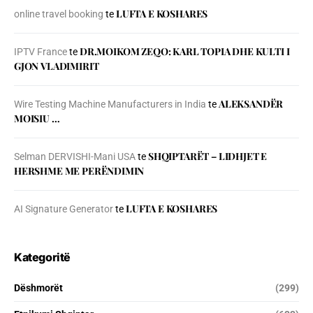
LUFTA E KOSHARES
online travel booking
te
DR.MOIKOM ZEQO: KARL TOPIA DHE KULTI I
IPTV France
te
GJON VLADIMIRIT
ALEKSANDËR
Wire Testing Machine Manufacturers in India
te
MOISIU …
SHQIPTARËT – LIDHJET E
Selman DERVISHI-Mani USA
te
HERSHME ME PERËNDIMIN
LUFTA E KOSHARES
AI Signature Generator
te
Kategoritë
Dëshmorët
(299)