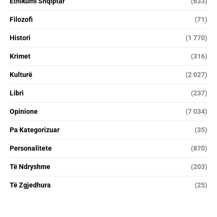
Etnikumi Shqiptar
(633)
Filozofi
(71)
Histori
(1 770)
Krimet
(316)
Kulturë
(2 027)
Libri
(237)
Opinione
(7 034)
Pa Kategorizuar
(35)
Personalitete
(870)
Të Ndryshme
(203)
Të Zgjedhura
(25)