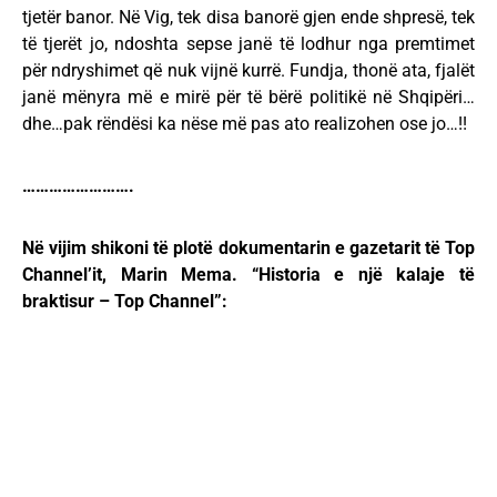
tjetër banor. Në Vig, tek disa banorë gjen ende shpresë, tek
të tjerët jo, ndoshta sepse janë të lodhur nga premtimet
për ndryshimet që nuk vijnë kurrë. Fundja, thonë ata, fjalët
janë mënyra më e mirë për të bërë politikë në Shqipëri…
dhe…pak rëndësi ka nëse më pas ato realizohen ose jo…!!
…………………….
Në vijim shikoni të plotë dokumentarin e gazetarit të Top
Channel’it, Marin Mema. “Historia e një kalaje të
braktisur – Top Channel”: