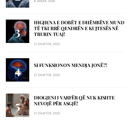
8 JANAR, 2026
HIGJIENA E DOBËT E DHËMBËVE MUND
TË TKURRË QENDRËN E KUJTESËS NË
TRURIN TUAJ!
21 DHJETOR, 2025
SI FUNKSIONON MENDJA JONË?!
21 DHJETOR, 2025
DIOGJENI I VARFËR QË NUK KISHTE
NEVOJË PËR ASGJË!
21 DHJETOR, 2025