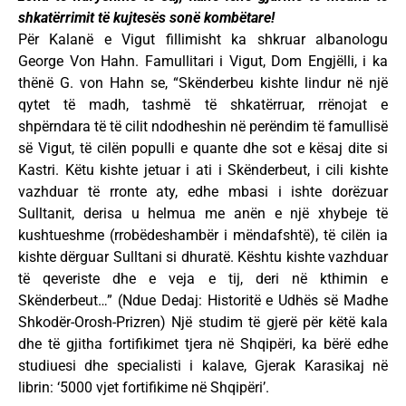
shkatërrimit të kujtesës sonë kombëtare!
Për Kalanë e Vigut fillimisht ka shkruar albanologu
George Von Hahn. Famullitari i Vigut, Dom Engjëlli, i ka
thënë G. von Hahn se, “Skënderbeu kishte lindur në një
qytet të madh, tashmë të shkatërruar, rrënojat e
shpërndara të të cilit ndodheshin në perëndim të famullisë
së Vigut, të cilën populli e quante dhe sot e kësaj dite si
Kastri. Këtu kishte jetuar i ati i Skënderbeut, i cili kishte
vazhduar të rronte aty, edhe mbasi i ishte dorëzuar
Sulltanit, derisa u helmua me anën e një xhybeje të
kushtueshme (rrobëdeshambër i mëndafshtë), të cilën ia
kishte dërguar Sulltani si dhuratë. Kështu kishte vazhduar
të qeveriste dhe e veja e tij, deri në kthimin e
Skënderbeut…” (Ndue Dedaj: Historitë e Udhës së Madhe
Shkodër-Orosh-Prizren) Një studim të gjerë për këtë kala
dhe të gjitha fortifikimet tjera në Shqipëri, ka bërë edhe
studiuesi dhe specialisti i kalave, Gjerak Karasikaj në
librin: ‘5000 vjet fortifikime në Shqipëri’.