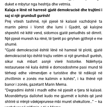
duket e mbytur nga heshtja dhe vetmia.
Kalaja e lënë në harresë gjatë demokracisë dhe trajtimi i
saj si një grumbull gurësh!
Prej vitesh tashmë, një pjesë të kalasë vazhdojnë ta
marrin përroi i Vomit dhe lumi i Gjadrit, që kalojne
shpeshti në këtë vend, sidomos gjatë periudhës së dimrit.
Një pjesë muresh ka rënë, të tjerët po grryhen gjithnjë e me
shumë.
“Gjatë demokracisë është lënë në harresë të plotë, gjatë
demokracisë kjo është trajtu vetëm si një grumbull gurësh,
sikur nuk mbart asnjë vlerë historike. Ndërhyrja
restauruese në kala është e domosdoshme pasi mund të
tërheqi edhe vëmendjen e turistëve dhe të ndikojë në
zhvillimin e zonës me kalimin e kohës”, i ka thënë një
banor i zonës, gazetarit Marin Mema.
“Degradimi është i madh edhe në pjesët e tjera të kalasë.
Mosndërhyrja dallohet kudo me gjurmët e kohës që janë
shtrirë si rrënjë vdekjeprurese mbi muret shekullore…” – ka