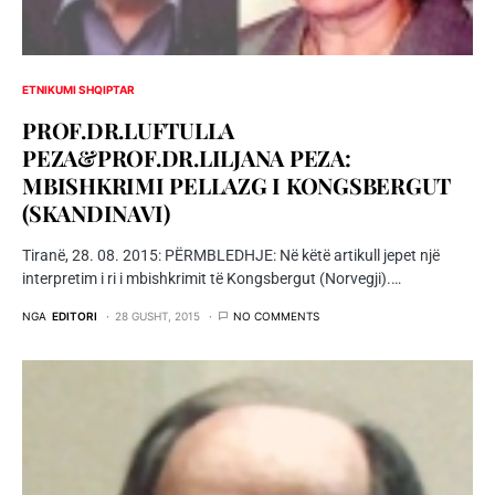
ETNIKUMI SHQIPTAR
PROF.DR.LUFTULLA
PEZA&PROF.DR.LILJANA PEZA:
MBISHKRIMI PELLAZG I KONGSBERGUT
(SKANDINAVI)
Tiranë, 28. 08. 2015: PËRMBLEDHJE: Në këtë artikull jepet një
interpretim i ri i mbishkrimit të Kongsbergut (Norvegji).…
NGA
EDITORI
28 GUSHT, 2015
NO COMMENTS