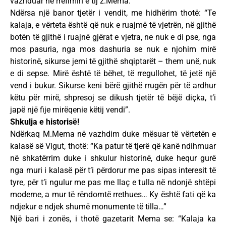
vazhduar në rrëfimin e tij z.Mema.
Ndërsa një banor tjetër i vendit, me hidhërim thotë: “Te
kalaja, e vërteta është që nuk e ruajmë të vjetrën, në gjithë
botën të gjithë i ruajnë gjërat e vjetra, ne nuk e di pse, nga
mos pasuria, nga mos dashuria se nuk e njohim mirë
historinë, sikurse jemi të gjithë shqiptarët – them unë, nuk
e di sepse. Mirë është të bëhet, të rregullohet, të jetë një
vend i bukur. Sikurse keni bërë gjithë rrugën për të ardhur
këtu për mirë, shpresoj se dikush tjetër të bëjë diçka, t’i
japë një fije mirëqenie këtij vendi”.
Shkulja e historisë!
Ndërkaq M.Mema në vazhdim duke mësuar të vërtetën e
kalasë së Vigut, thotë: “Ka patur të tjerë që kanë ndihmuar
në shkatërrim duke i shkulur historinë, duke hequr gurë
nga muri i kalasë për t’i përdorur me pas sipas interesit të
tyre, për t’i ngulur me pas me llaç e tulla në ndonjë shtëpi
moderne, a mur të rëndomtë rrethues… Ky është fati që ka
ndjekur e ndjek shumë monumente të tilla…”
Një bari i zonës, i thotë gazetarit Mema se: “Kalaja ka