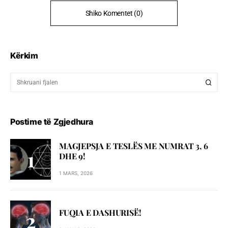
Shiko Komentet (0)
Kërkim
Postime të Zgjedhura
MAGJEPSJA E TESLËS ME NUMRAT 3, 6
DHE 9!
1 MARS, 2026
FUQIA E DASHURISË!