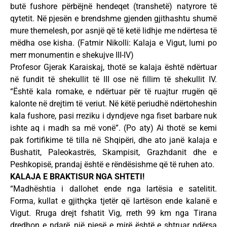
butë fushore përbëjnë hendeqet (transhetë) natyrore të
qytetit. Në pjesën e brendshme gjenden gjithashtu shumë
mure themelesh, por asnjë që të ketë lidhje me ndërtesa të
mëdha ose kisha. (Fatmir Nikolli: Kalaja e Vigut, lumi po
merr monumentin e shekujve III-IV)
Profesor Gjerak Karaiskaj, thotë se kalaja është ndërtuar
në fundit të shekullit të III ose në fillim të shekullit IV.
“Është kala romake, e ndërtuar për të ruajtur rrugën që
kalonte në drejtim të veriut. Në këtë periudhë ndërtoheshin
kala fushore, pasi rreziku i dyndjeve nga fiset barbare nuk
ishte aq i madh sa më vonë”. (Po aty) Ai thotë se kemi
pak fortifikime të tilla në Shqipëri, dhe ato janë kalaja e
Bushatit, Paleokastrës, Skampisit, Grazhdanit dhe e
Peshkopisë, prandaj është e rëndësishme që të ruhen ato.
KALAJA E BRAKTISUR NGA SHTETI!
“Madhështia i dallohet ende nga lartësia e satelitit.
Forma, kullat e gjithçka tjetër që lartëson ende kalanë e
Vigut. Rruga drejt fshatit Vig, rreth 99 km nga Tirana
dredhon e ndarë, një pjesë e mirë është e shtruar ndërsa