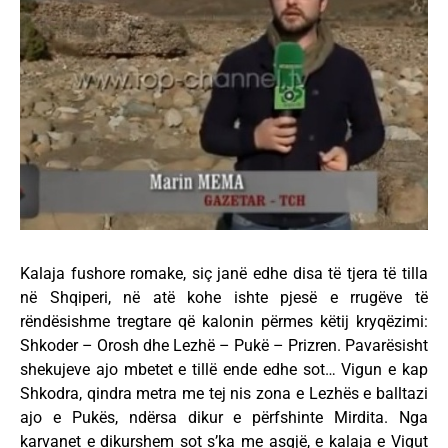
Kalaja fushore romake, siç janë edhe disa të tjera të tilla
në Shqiperi, në atë kohe ishte pjesë e rrugëve të
rëndësishme tregtare që kalonin përmes këtij kryqëzimi:
Shkoder – Orosh dhe Lezhë – Pukë – Prizren. Pavarësisht
shekujeve ajo mbetet e tillë ende edhe sot… Vigun e kap
Shkodra, qindra metra me tej nis zona e Lezhës e balltazi
ajo e Pukës, ndërsa dikur e përfshinte Mirdita. Nga
karvanet e dikurshem sot s’ka me asgjë, e kalaja e Vigut