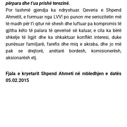
përpara dhe t’ua prishë terezinë.
Por tashmë gjendja ka ndryshuar. Qeveria e Shpend
Ahmetit, e formuar nga LVV! po punon me seriozitetin më
të madh për t’i qitur në shesh dhe luftuar pa kompromis të
gjitha këto të palara të qeverisë së kaluar, e cila ka bërë
shkelje të ligjit dhe ka shkaktuar konflikt interesi, duke
punësuar familjarë, farefis dhe miq e akraba, dhe jo më
pak se drejtorë, anëtarë bordesh, komisionerësh,
aksionarësh etj.
Fjala e kryetarit Shpend Ahmeti në mbledhjen e datës
05.02.2015