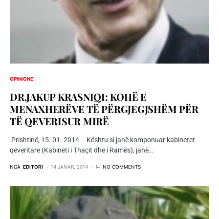
OPINIONE
DR.JAKUP KRASNIQI: KOHË E
MENAXHERËVE TË PËRGJEGJSHËM PËR
TË QEVERISUR MIRË
Prishtinë, 15. 01. 2014 – Kështu si janë komponuar kabinetet
qeveritare (Kabineti i Thaçit dhe i Ramës), janë…
NGA
EDITORI
14 JANAR, 2014
NO COMMENTS