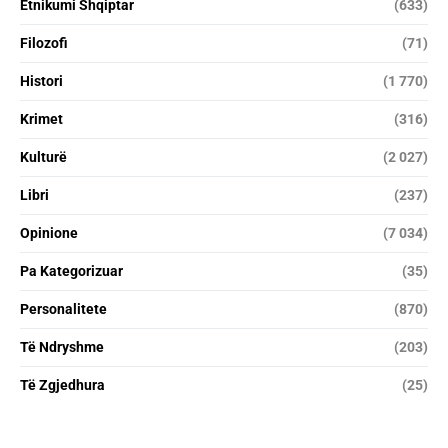
Etnikumi Shqiptar
(633)
Filozofi
(71)
Histori
(1 770)
Krimet
(316)
Kulturë
(2 027)
Libri
(237)
Opinione
(7 034)
Pa Kategorizuar
(35)
Personalitete
(870)
Të Ndryshme
(203)
Të Zgjedhura
(25)