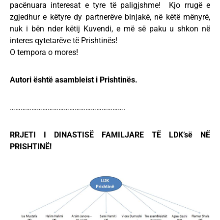
pacënuara interesat e tyre të paligjshme! Kjo rrugë e
zgjedhur e këtyre dy partnerëve binjakë, në këtë mënyrë,
nuk i bën nder këtij Kuvendi, e më së paku u shkon në
interes qytetarëve të Prishtinës!
O tempora o mores!
Autori është asambleist i Prishtinës.
……………………………………………………….
RRJETI I DINASTISË FAMILJARE TË LDK’së NË
PRISHTINË!