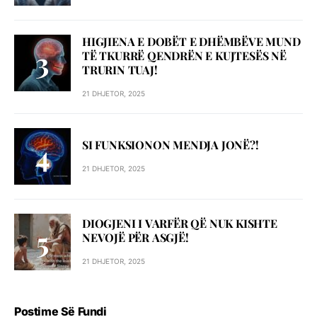
HIGJIENA E DOBËT E DHËMBËVE MUND
TË TKURRË QENDRËN E KUJTESËS NË
TRURIN TUAJ!
21 DHJETOR, 2025
SI FUNKSIONON MENDJA JONË?!
21 DHJETOR, 2025
DIOGJENI I VARFËR QË NUK KISHTE
NEVOJË PËR ASGJË!
21 DHJETOR, 2025
Postime Së Fundi