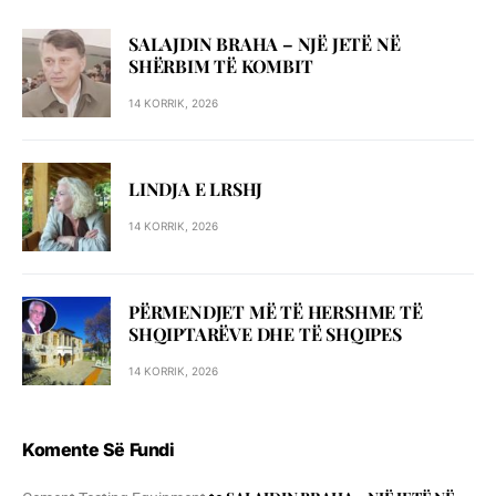
SALAJDIN BRAHA – NJЁ JETЁ NЁ
SHЁRBIM TЁ KOMBIT
14 KORRIK, 2026
LINDJA E LRSHJ
14 KORRIK, 2026
PËRMENDJET MË TË HERSHME TË
SHQIPTARËVE DHE TË SHQIPES
14 KORRIK, 2026
Komente Së Fundi