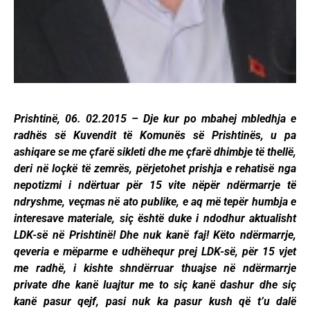
Prishtinë, 06. 02.2015 – Dje kur po mbahej mbledhja e
radhës së Kuvendit të Komunës së Prishtinës, u pa
ashiqare se me çfarë sikleti dhe me çfarë dhimbje të thellë,
deri në loçkë të zemrës, përjetohet prishja e rehatisë nga
nepotizmi i ndërtuar për 15 vite nëpër ndërmarrje të
ndryshme, veçmas në ato publike, e aq më tepër humbja e
interesave materiale, siç është duke i ndodhur aktualisht
LDK-së në Prishtinë! Dhe nuk kanë faj! Këto ndërmarrje,
qeveria e mëparme e udhëhequr prej LDK-së, për 15 vjet
me radhë, i kishte shndërruar thuajse në ndërmarrje
private dhe kanë luajtur me to siç kanë dashur dhe siç
kanë pasur qejf, pasi nuk ka pasur kush që t’u dalë