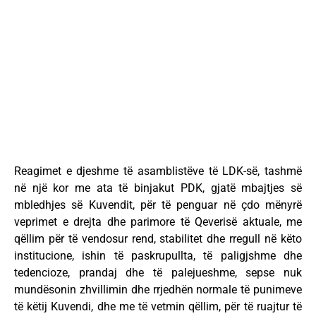
Reagimet e djeshme të asamblistëve të LDK-së, tashmë
në një kor me ata të binjakut PDK, gjatë mbajtjes së
mbledhjes së Kuvendit, për të penguar në çdo mënyrë
veprimet e drejta dhe parimore të Qeverisë aktuale, me
qëllim për të vendosur rend, stabilitet dhe rregull në këto
institucione, ishin të paskrupullta, të paligjshme dhe
tedencioze, prandaj dhe të palejueshme, sepse nuk
mundësonin zhvillimin dhe rrjedhën normale të punimeve
të këtij Kuvendi, dhe me të vetmin qëllim, për të ruajtur të