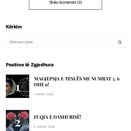
Shiko Komentet (0)
Kërkim
Postime të Zgjedhura
MAGJEPSJA E TESLËS ME NUMRAT 3, 6
DHE 9!
1 MARS, 2026
FUQIA E DASHURISË!
8 JANAR, 2026