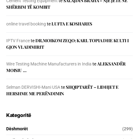
SALAJDIN BRAHA – NJЁ JETЁ NЁ
Cement Testing Equipment
te
SHЁRBIM TЁ KOMBIT
LUFTA E KOSHARES
online travel booking
te
DR.MOIKOM ZEQO: KARL TOPIA DHE KULTI I
IPTV France
te
GJON VLADIMIRIT
ALEKSANDËR
Wire Testing Machine Manufacturers in India
te
MOISIU …
SHQIPTARËT – LIDHJET E
Selman DERVISHI-Mani USA
te
HERSHME ME PERËNDIMIN
Kategoritë
Dëshmorët
(299)