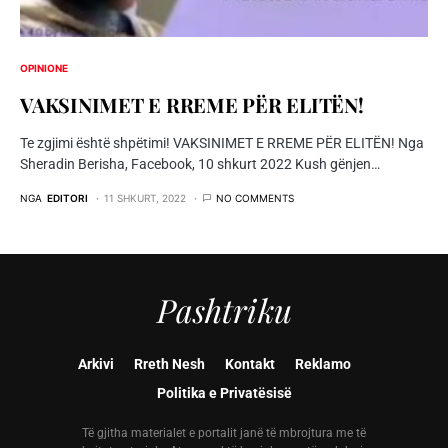
OPINIONE
VAKSINIMET E RREME PËR ELITËN!
Te zgjimi është shpëtimi! VAKSINIMET E RREME PËR ELITËN! Nga
Sheradin Berisha, Facebook, 10 shkurt 2022 Kush gënjen…
NGA
EDITORI
11 SHKURT, 2022
NO COMMENTS
Pashtriku
Arkivi
Rreth Nesh
Kontakt
Reklamo
Politika e Privatësisë
Të gjitha materialet e portalit janë të mbrojtura me të