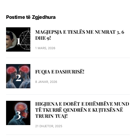
Postime të Zgjedhura
MAGJEPSJA E TESLËS ME NUMRAT 3, 6
DHE 9!
1 MARS, 2026
FUQIA E DASHURISË!
8 JANAR, 2026
HIGJIENA E DOBËT E DHËMBËVE MUND
TË TKURRË QENDRËN E KUJTESËS NË
TRURIN TUAJ!
21 DHJETOR, 2025