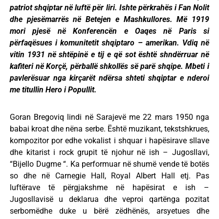
patriot shqiptar në luftë për liri. Ishte përkrahës i Fan Nolit
dhe pjesëmarrës në Betejen e Mashkullores. Më 1919
mori pjesë në Konferencën e Oaqes në Paris si
përfaqësues i komunitetit shqiptaro – amerikan. Vdiq në
vitin 1931 në shtëpinë e tij e që sot është shndërruar në
kafiteri në Korçë, përballë shkollës së parë shqipe. Mbeti i
pavlerësuar nga kirçarët ndërsa shteti shqiptar e nderoi
me titullin Hero i Popullit.
Goran Bregoviq lindi në Sarajevë me 22 mars 1950 nga
babai kroat dhe nëna serbe. Është muzikant, tekstshkrues,
kompozitor por edhe vokalist i shquar i hapësirave sllave
dhe kitarist i rock grupit të njohur në ish – Jugosllavi,
“Bijello Dugme “. Ka performuar në shumë vende të botës
so dhe në Carnegie Hall, Royal Albert Hall etj. Pas
luftërave të përgjakshme në hapësirat e ish –
Jugosllavisë u deklarua dhe veproi qartënga pozitat
serbomëdhe duke u bërë zëdhënës, arsyetues dhe