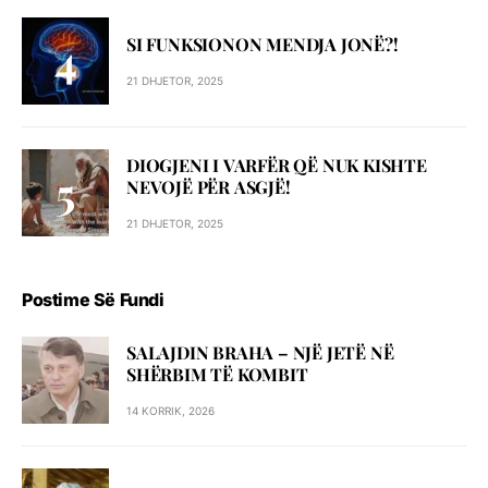
SI FUNKSIONON MENDJA JONË?!
21 DHJETOR, 2025
DIOGJENI I VARFËR QË NUK KISHTE
NEVOJË PËR ASGJË!
21 DHJETOR, 2025
Postime Së Fundi
SALAJDIN BRAHA – NJЁ JETЁ NЁ
SHЁRBIM TЁ KOMBIT
14 KORRIK, 2026