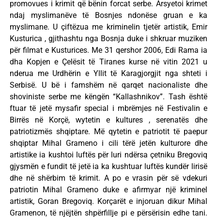
promovues i krimit që bënin forcat serbe. Arsyetoi krimet
ndaj myslimanëve të Bosnjes ndonëse gruan e ka
myslimane. U çiftëzua me kriminelin tjetër artistik, Emir
Kusturica , gjithashtu nga Bosnja duke i shkruar muziken
për filmat e Kusturices. Me 31 qershor 2006, Edi Rama ia
dha Kopjen e Çelësit të Tiranes kurse në vitin 2021 u
nderua me Urdhërin e Yllit të Karagjorgjit nga shteti i
Serbisë. U bë i famshëm në qarqet nacionaliste dhe
shoviniste serbe me këngën “Kallashnikov”. Tash është
ftuar të jetë mysafir special i mbrëmjes në Festivalin e
Birrës në Korçë, wytetin e kultures , serenatës dhe
patriotizmës shqiptare. Më qytetin e patriotit të paepur
shqiptar Mihal Grameno i cili tërë jetën kulturore dhe
artistike ia kushtoi luftës për luri ndërsa çetniku Bregoviq
gjysmën e fundit të jetë ia ka kushtuar luftës kundër lirisë
dhe në shërbim të krimit. A po e vrasin për së vdekuri
patriotin Mihal Grameno duke e afirmyar një kriminel
artistik, Goran Bregoviq. Korçarët e injoruan dikur Mihal
Gramenon, të njëjtën shpërfillje pi e përsërisin edhe tani.