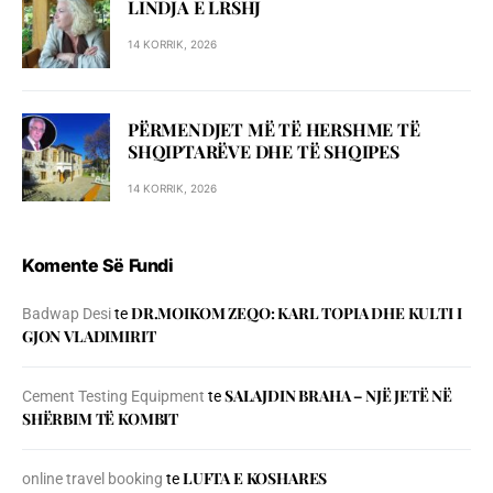
LINDJA E LRSHJ
14 KORRIK, 2026
PËRMENDJET MË TË HERSHME TË
SHQIPTARËVE DHE TË SHQIPES
14 KORRIK, 2026
Komente Së Fundi
DR.MOIKOM ZEQO: KARL TOPIA DHE KULTI I
Badwap Desi
te
GJON VLADIMIRIT
SALAJDIN BRAHA – NJЁ JETЁ NЁ
Cement Testing Equipment
te
SHЁRBIM TЁ KOMBIT
LUFTA E KOSHARES
online travel booking
te