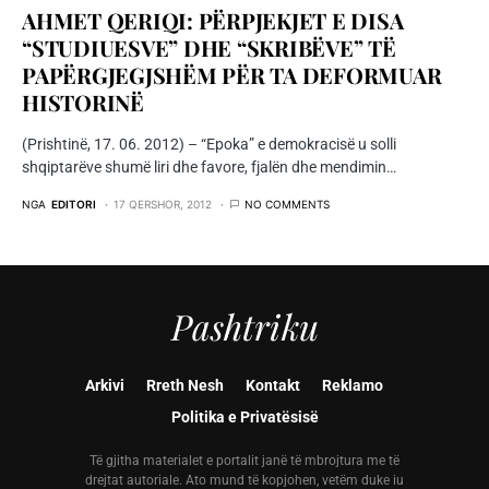
AHMET QERIQI: PËRPJEKJET E DISA
“STUDIUESVE” DHE “SKRIBËVE” TË
PAPËRGJEGJSHËM PËR TA DEFORMUAR
HISTORINË
(Prishtinë, 17. 06. 2012) – “Epoka” e demokracisë u solli
shqiptarëve shumë liri dhe favore, fjalën dhe mendimin…
NGA
EDITORI
17 QERSHOR, 2012
NO COMMENTS
Pashtriku
Arkivi
Rreth Nesh
Kontakt
Reklamo
Politika e Privatësisë
Të gjitha materialet e portalit janë të mbrojtura me të
drejtat autoriale. Ato mund të kopjohen, vetëm duke iu