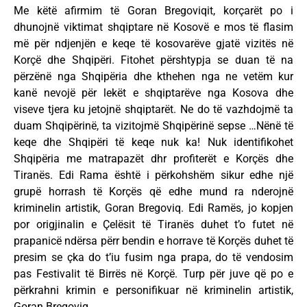
Me këtë afirmim të Goran Bregoviqit, korçarët po i
dhunojnë viktimat shqiptare në Kosovë e mos të flasim
më për ndjenjën e keqe të kosovarëve gjatë vizitës në
Korçë dhe Shqipëri. Fitohet përshtypja se duan të na
përzënë nga Shqipëria dhe kthehen nga ne vetëm kur
kanë nevojë për lekët e shqiptarëve nga Kosova dhe
viseve tjera ku jetojnë shqiptarët. Ne do të vazhdojmë ta
duam Shqipërinë, ta vizitojmë Shqipërinë sepse …Nënë të
keqe dhe Shqipëri të keqe nuk ka! Nuk identifikohet
Shqipëria me matrapazët dhr profiterët e Korçës dhe
Tiranës. Edi Rama është i përkohshëm sikur edhe një
grupë horrash të Korçës që edhe mund ra nderojnë
kriminelin artistik, Goran Bregoviq. Edi Ramës, jo kopjen
por origjinalin e Çelësit të Tiranës duhet t’o futet në
prapanicë ndërsa përr bendin e horrave të Korçës duhet të
presim se çka do t’iu fusim nga prapa, do të vendosim
pas Festivalit të Birrës në Korçë. Turp për juve që po e
përkrahni krimin e personifikuar në kriminelin artistik,
Goran Bregoviq.