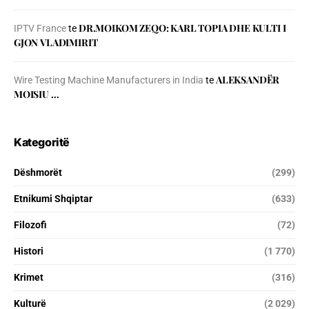
DR.MOIKOM ZEQO: KARL TOPIA DHE KULTI I
IPTV France
te
GJON VLADIMIRIT
ALEKSANDËR
Wire Testing Machine Manufacturers in India
te
MOISIU …
Kategoritë
Dëshmorët
(299)
Etnikumi Shqiptar
(633)
Filozofi
(72)
Histori
(1 770)
Krimet
(316)
Kulturë
(2 029)