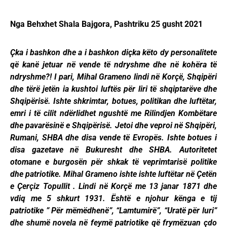
Nga Behxhet Shala Bajgora, Pashtriku 25 gusht 2021
Çka i bashkon dhe a i bashkon diçka këto dy personalitete
që kanë jetuar në vende të ndryshme dhe në kohëra të
ndryshme?! I pari, Mihal Grameno lindi në Korçë, Shqipëri
dhe tërë jetën ia kushtoi luftës për liri të shqiptarëve dhe
Shqipërisë. Ishte shkrimtar, botues, politikan dhe luftëtar,
emri i të cilit ndërlidhet ngushtë me Rilindjen Kombëtare
dhe pavarësinë e Shqipërisë. Jetoi dhe veproi në Shqipëri,
Rumani, SHBA dhe disa vende të Evropës. Ishte botues i
disa gazetave në Bukuresht dhe SHBA. Autoritetet
otomane e burgosën për shkak të veprimtarisë politike
dhe patriotike. Mihal Grameno ishte ishte luftëtar në Çetën
e Çerçiz Topullit . Lindi në Korçë me 13 janar 1871 dhe
vdiq me 5 shkurt 1931. Është e njohur kënga e tij
patriotike ” Për mëmëdhenë”, “Lamtumirë”, “Uratë për luri”
dhe shumë novela në feymë patriotike që frymëzuan çdo