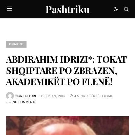
Pashtriku
OPINIONE
ABDIRAHIM IDRIZI*: TOKAT
SHQIPTARE PO ZBRAZEN,
AKADEMIKËT PO FLENË!
NGA
EDITORI
11 SHKURT, 2015
4 MINUTA PËR TË LEXUAR
NO COMMENTS