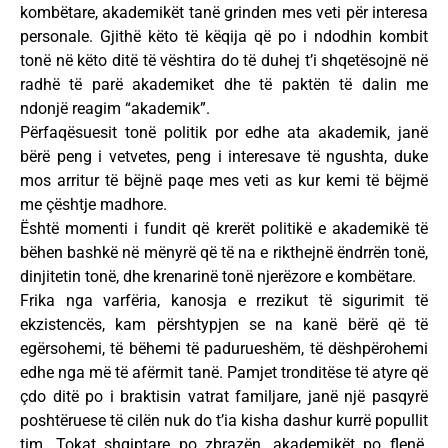
kombëtare, akademikët tanë grinden mes veti për interesa
personale. Gjithë këto të këqija që po i ndodhin kombit
tonë në këto ditë të vështira do të duhej t’i shqetësojnë në
radhë të parë akademiket dhe të paktën të dalin me
ndonjë reagim “akademik”.
Përfaqësuesit tonë politik por edhe ata akademik, janë
bërë peng i vetvetes, peng i interesave të ngushta, duke
mos arritur të bëjnë paqe mes veti as kur kemi të bëjmë
me çështje madhore.
Është momenti i fundit që krerët politikë e akademikë të
bëhen bashkë në mënyrë që të na e rikthejnë ëndrrën tonë,
dinjitetin tonë, dhe krenarinë tonë njerëzore e kombëtare.
Frika nga varfëria, kanosja e rrezikut të sigurimit të
ekzistencës, kam përshtypjen se na kanë bërë që të
egërsohemi, të bëhemi të padurueshëm, të dëshpërohemi
edhe nga më të afërmit tanë. Pamjet tronditëse të atyre që
çdo ditë po i braktisin vatrat familjare, janë një pasqyrë
poshtëruese të cilën nuk do t’ia kisha dashur kurrë popullit
tim. Tokat shqiptare po zbrazën, akademikët po flenë.