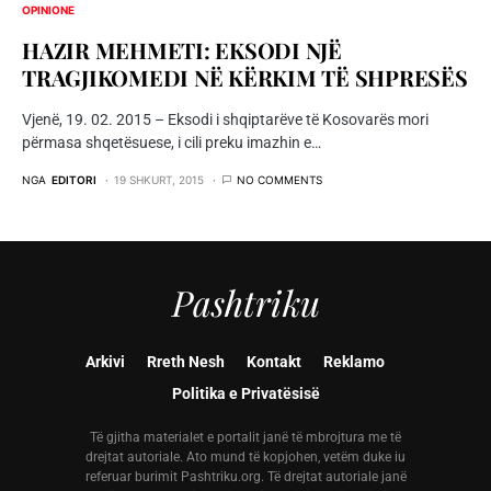
OPINIONE
HAZIR MEHMETI: EKSODI NJË
TRAGJIKOMEDI NË KËRKIM TË SHPRESËS
Vjenë, 19. 02. 2015 – Eksodi i shqiptarëve të Kosovarës mori
përmasa shqetësuese, i cili preku imazhin e…
NGA
EDITORI
19 SHKURT, 2015
NO COMMENTS
Pashtriku
Arkivi
Rreth Nesh
Kontakt
Reklamo
Politika e Privatësisë
Të gjitha materialet e portalit janë të mbrojtura me të
drejtat autoriale. Ato mund të kopjohen, vetëm duke iu
referuar burimit Pashtriku.org. Të drejtat autoriale janë