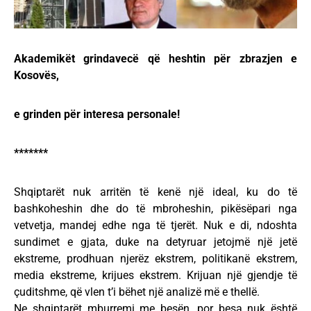
Akademikët grindavecë që heshtin për zbrazjen e
Kosovës,
e grinden për interesa personale!
*******
Shqiptarët nuk arritën të kenë një ideal, ku do të
bashkoheshin dhe do të mbroheshin, pikësëpari nga
vetvetja, mandej edhe nga të tjerët. Nuk e di, ndoshta
sundimet e gjata, duke na detyruar jetojmë një jetë
ekstreme, prodhuan njerëz ekstrem, politikanë ekstrem,
media ekstreme, krijues ekstrem. Krijuan një gjendje të
çuditshme, që vlen t’i bëhet një analizë më e thellë.
Ne shqiptarët mburremi me besën, por besa nuk është