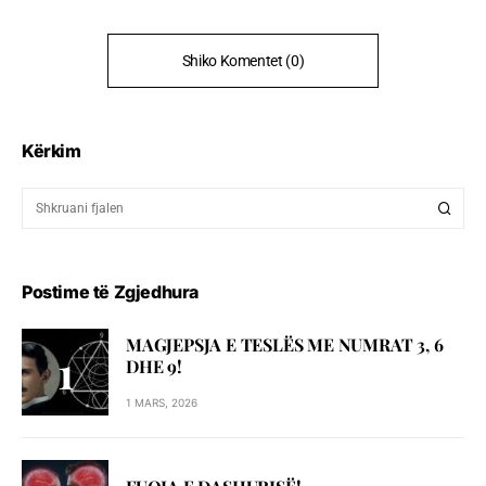
Shiko Komentet (0)
Kërkim
Postime të Zgjedhura
MAGJEPSJA E TESLËS ME NUMRAT 3, 6
DHE 9!
1 MARS, 2026