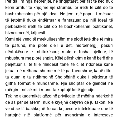
Për dallim nga hebrenjtë, ne shqiptarët, për fat të keq nuk
kemi arritur të krijojmë një strumbullar rreth të cilit do të
bashkoheshim për një ideal. Ne jemi një popull i mësuar
të jetojmë duke ëndërruar e fantazuar, pa një ideal të
përbashkët rreth të cilit do të bashkoheshin politikanët,
biznesmenët, krijuesit…
Kemi një vend të mrekullueshëm me plotë jetë dhe të mira
të pafund, me plotë diell e det, hidroenergji, pasuri
nëntokësore e mbitokësore, male e fusha pjellore, të
mbushura me plotë shpirt. Këtë përshkrim e kanë bërë dhe
përjetuar si të tillë rilindësit tanë, të cilët ndonëse kanë
jetuar në rrethana shumë më të pa favorshme, kanë ditur
ta duan e ta ndihmojnë Shqipërinë duke i përdorur të
gjitha format e mundshme. Një shqiptar që gjendet në
mërgim më së miri mund ta kuptojë këtë gjendje.
Tek ne akademikët gëzojnë privilegje të mëdha ndërkohë
që as për së afërmi nuk e kryejnë detyrën që ju takon. Në
vend se t’i bashkojnë forcat krijuese e intelektuale dhe të
hartojnë një platformë për avancimin e interesave