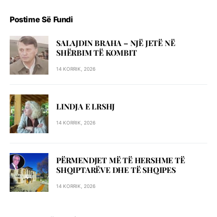
Postime Së Fundi
SALAJDIN BRAHA – NJЁ JETЁ NЁ
SHЁRBIM TЁ KOMBIT
14 KORRIK, 2026
LINDJA E LRSHJ
14 KORRIK, 2026
PËRMENDJET MË TË HERSHME TË
SHQIPTARËVE DHE TË SHQIPES
14 KORRIK, 2026