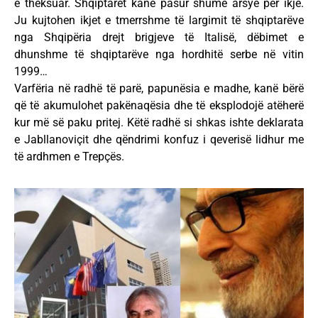
e theksuar. Shqiptarët kanë pasur shumë arsye për ikje.
Ju kujtohen ikjet e tmerrshme të largimit të shqiptarëve
nga Shqipëria drejt brigjeve të Italisë, dëbimet e
dhunshme të shqiptarëve nga hordhitë serbe në vitin
1999…
Varfëria në radhë të parë, papunësia e madhe, kanë bërë
që të akumulohet pakënaqësia dhe të eksplodojë atëherë
kur më së paku pritej. Këtë radhë si shkas ishte deklarata
e Jabllanoviçit dhe qëndrimi konfuz i qeverisë lidhur me
të ardhmen e Trepçës.