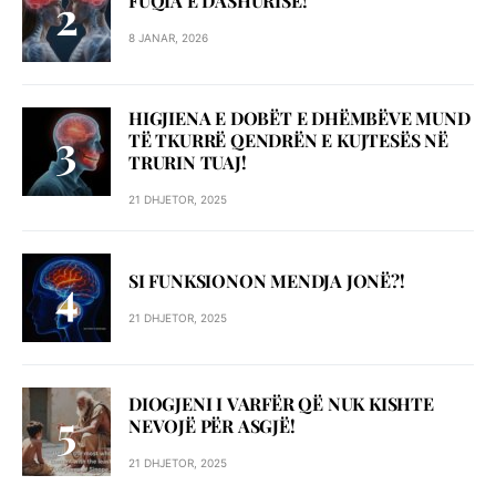
FUQIA E DASHURISË!
8 JANAR, 2026
HIGJIENA E DOBËT E DHËMBËVE MUND
TË TKURRË QENDRËN E KUJTESËS NË
TRURIN TUAJ!
21 DHJETOR, 2025
SI FUNKSIONON MENDJA JONË?!
21 DHJETOR, 2025
DIOGJENI I VARFËR QË NUK KISHTE
NEVOJË PËR ASGJË!
21 DHJETOR, 2025