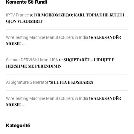
Komente Së Fundi
DR.MOIKOM ZEQO: KARL TOPIA DHE KULTI I
IPTV France
te
GJON VLADIMIRIT
ALEKSANDËR
Wire Testing Machine Manufacturers in India
te
MOISIU …
SHQIPTARËT – LIDHJET E
Selman DERVISHI-Mani USA
te
HERSHME ME PERËNDIMIN
LUFTA E KOSHARES
AI Signature Generator
te
ALEKSANDËR
Wire Testing Machine Manufacturers in India
te
MOISIU …
Kategoritë