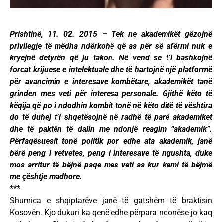
Prishtinë, 11. 02. 2015 – Tek ne akademikët gëzojnë
privilegje të mëdha ndërkohë që as për së afërmi nuk e
kryejnë detyrën që ju takon. Në vend se t’i bashkojnë
forcat krijuese e intelektuale dhe të hartojnë një platformë
për avancimin e interesave kombëtare, akademikët tanë
grinden mes veti për interesa personale. Gjithë këto të
këqija që po i ndodhin kombit tonë në këto ditë të vështira
do të duhej t’i shqetësojnë në radhë të parë akademiket
dhe të paktën të dalin me ndonjë reagim “akademik”.
Përfaqësuesit tonë politik por edhe ata akademik, janë
bërë peng i vetvetes, peng i interesave të ngushta, duke
mos arritur të bëjnë paqe mes veti as kur kemi të bëjmë
me çështje madhore.
***
Shumica e shqiptarëve janë të gatshëm të braktisin
Kosovën. Kjo dukuri ka qenë edhe përpara ndonëse jo kaq