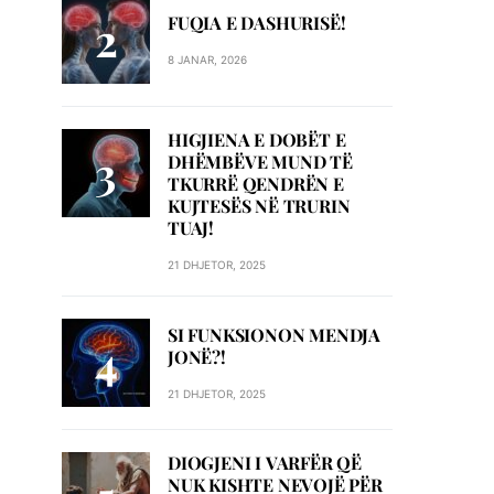
FUQIA E DASHURISË!
8 JANAR, 2026
HIGJIENA E DOBËT E
DHËMBËVE MUND TË
TKURRË QENDRËN E
KUJTESËS NË TRURIN
TUAJ!
21 DHJETOR, 2025
SI FUNKSIONON MENDJA
JONË?!
21 DHJETOR, 2025
DIOGJENI I VARFËR QË
NUK KISHTE NEVOJË PËR