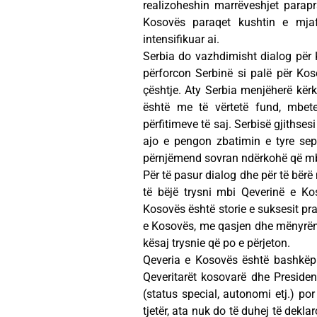
realizoheshin marrëveshjet parap
Kosovës paraqet kushtin e mja
intensifikuar ai.
Serbia do vazhdimisht dialog për 
përforcon Serbinë si palë për Ko
çështje. Aty Serbia menjëherë kë
është me të vërtetë fund, mbete
përfitimeve të saj. Serbisë gjithses
ajo e pengon zbatimin e tyre sep
përnjëmend sovran ndërkohë që mb
Për të pasur dialog dhe për të bërë
të bëjë trysni mbi Qeverinë e K
Kosovës është storie e suksesit pr
e Kosovës, me qasjen dhe mënyrën 
kësaj trysnie që po e përjeton.
Qeveria e Kosovës është bashkëpu
Qeveritarët kosovarë dhe President
(status special, autonomi etj.) po
tjetër, ata nuk do të duhej të dekl