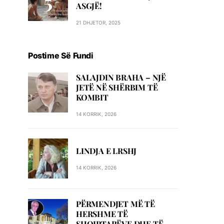
ASGJË!
21 DHJETOR, 2025
Postime Së Fundi
SALAJDIN BRAHA – NJЁ
JETЁ NЁ SHЁRBIM TЁ
KOMBIT
14 KORRIK, 2026
LINDJA E LRSHJ
14 KORRIK, 2026
PËRMENDJET MË TË
HERSHME TË
SHQIPTARËVE DHE TË