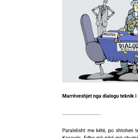
Marrëveshjet nga dialogu teknik i k
…………………………….
Paralelisht me këtë, po shtohen 
Kosovës. Edhe një pikë më shumë