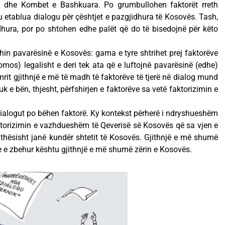
iut dhe Kombet e Bashkuara. Po grumbullohen faktorët rreth
u etablua dialogu për çështjet e pazgjidhura të Kosovës. Tash,
dhura, por po shtohen edhe palët që do të bisedojnë për këto
hin pavarësinë e Kosovës: gama e tyre shtrihet prej faktorëve
mos) legalisht e deri tek ata që e luftojnë pavarësinë (edhe)
umrit gjithnjë e më të madh të faktorëve të tjerë në dialog mund
k e bën, thjesht, përfshirjen e faktorëve sa vetë faktorizimin e
ialogut po bëhen faktorë. Ky kontekst përherë i ndryshueshëm
ktorizimin e vazhdueshëm të Qeverisë së Kosovës që sa vjen e
jithësisht janë kundër shtetit të Kosovës. Gjithnjë e më shumë
e e zbehur kështu gjithnjë e më shumë zërin e Kosovës.