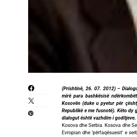
(Prishtinë, 26. 07. 2012) – Dialog
mirë para bashkësisë ndërkombët
Kosovën (duke u pyetur për çësht
Republikë e me fusnotë). Këto dy g
dialogut është vazhdim i goditjeve.
Kosova dhe Serbia. Kosova dhe Se
Evropian dhe ‘përfaqësuesit’ e se