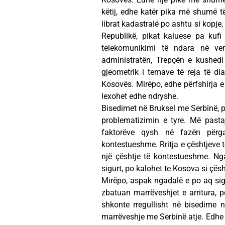
këtij, edhe katër pika më shumë të
librat kadastralë po ashtu si kopj
Republikë, pikat kaluese pa kufi 
telekomunikimi të ndara në ver
administratën, Trepçën e kushedi
gjeometrik i temave të reja të dia
Kosovës. Mirëpo, edhe përfshirja e
lexohet edhe ndryshe.
Bisedimet në Bruksel me Serbinë, p
problematizimin e tyre. Më pasta
faktorëve qysh në fazën përga
kontestueshme. Rritja e çështjeve
një çështje të kontestueshme. Ng
sigurt, po kalohet te Kosova si çësh
Mirëpo, aspak ngadalë e po aq sigu
zbatuan marrëveshjet e arritura, p
shkonte rregullisht në bisedime n
marrëveshje me Serbinë atje. Edhe 