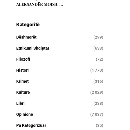
ALEKSANDËR MOISIU …
Kategoritë
Dëshmorët
(299)
Etnikumi Shqiptar
(633)
Filozofi
(72)
Histori
(1 770)
Krimet
(316)
Kulturë
(2 029)
Libri
(238)
Opinione
(7 037)
Pa Kategorizuar
(35)