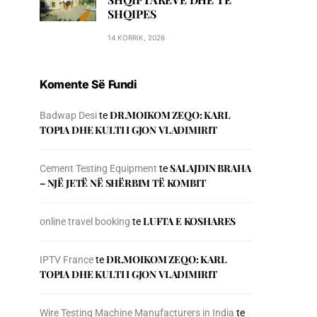
SHQIPES
14 KORRIK, 2026
Komente Së Fundi
DR.MOIKOM ZEQO: KARL
Badwap Desi
te
TOPIA DHE KULTI I GJON VLADIMIRIT
SALAJDIN BRAHA
Cement Testing Equipment
te
– NJЁ JETЁ NЁ SHЁRBIM TЁ KOMBIT
LUFTA E KOSHARES
online travel booking
te
DR.MOIKOM ZEQO: KARL
IPTV France
te
TOPIA DHE KULTI I GJON VLADIMIRIT
Wire Testing Machine Manufacturers in India
te