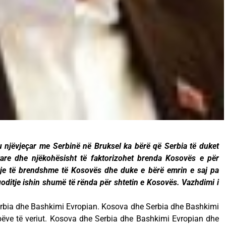
u njëvjeçar me Serbinë në Bruksel ka bërë që Serbia të duket
are dhe njëkohësisht të faktorizohet brenda Kosovës e për
je të brendshme të Kosovës dhe duke e bërë emrin e saj pa
oditje ishin shumë të rënda për shtetin e Kosovës. Vazhdimi i
rbia dhe Bashkimi Evropian. Kosova dhe Serbia dhe Bashkimi
rbëve të veriut. Kosova dhe Serbia dhe Bashkimi Evropian dhe