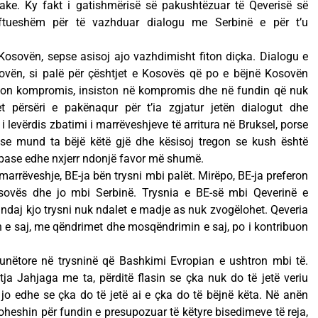
rake. Ky fakt i gatishmërisë së pakushtëzuar të Qeverisë së
ftueshëm për të vazhduar dialogu me Serbinë e për t’u
Kosovën, sepse asisoj ajo vazhdimisht fiton diçka. Dialogu e
sovën, si palë për çështjet e Kosovës që po e bëjnë Kosovën
rkon kompromis, insiston në kompromis dhe në fundin që nuk
t përsëri e pakënaqur për t’ia zgjatur jetën dialogut dhe
i i levërdis zbatimi i marrëveshjeve të arritura në Bruksel, porse
se mund ta bëjë këtë gjë dhe kësisoj tregon se kush është
ase edhe nxjerr ndonjë favor më shumë.
 marrëveshje, BE-ja bën trysni mbi palët. Mirëpo, BE-ja preferon
osovës dhe jo mbi Serbinë. Trysnia e BE-së mbi Qeverinë e
andaj kjo trysni nuk ndalet e madje as nuk zvogëlohet. Qeveria
e saj, me qëndrimet dhe mosqëndrimin e saj, po i kontribuon
nëtore në trysninë që Bashkimi Evropian e ushtron mbi të.
ja Jahjaga me ta, përditë flasin se çka nuk do të jetë veriu
r jo edhe se çka do të jetë ai e çka do të bëjnë këta. Në anën
aroheshin për fundin e presupozuar të këtyre bisedimeve të reja,