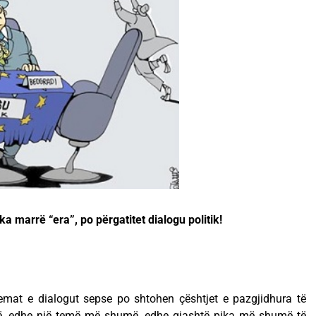
a marrë “era”, po përgatitet dialogu politik!
temat e dialogut sepse po shtohen çështjet e pazgjidhura të
, edhe një temë më shumë, edhe gjashtë pika më shumë të