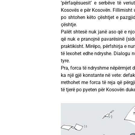
‘përfaqësuesit’ e serbëve të ver
Kosovës e për Kosovën. Fillimisht 
po shtohen këto çështjet e pazgji
çështje.
Palët shtesë nuk janë aso që e njo
që nuk e pranojnë pavarësinë (sido
praktikisht. Mirëpo, përfshirja e n
të lexohet edhe ndryshe. Dialogu nu
tyre.
Pra, forca të ndryshme nëpërmjet d
ka një gjë konstante në vete: defa
rrethohet me forca të reja që përg
të tjerë po pyeten për Kosovën duk