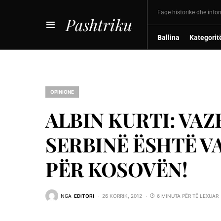
Faqe historike dhe info
Pashtriku
Ballina
Kategorit
OPINIONE
ALBIN KURTI: VAZ
SERBINË ËSHTË V
PËR KOSOVËN!
NGA
EDITORI
26 KORRIK, 2012
6 MINUTA PËR TË LEXUAR