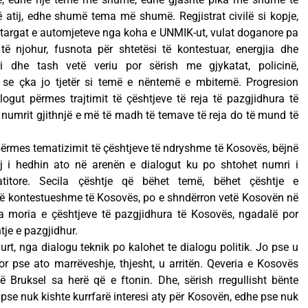
 atij, edhe shumë tema më shumë. Regjistrat civilë si kopje,
e, targat e automjeteve nga koha e UNMIK-ut, vulat doganore pa
të njohur, fusnota për shtetësi të kontestuar, energjia dhe
i dhe tash vetë veriu por sërish me gjykatat, policinë,
 se çka jo tjetër si temë e nëntemë e mbitemë. Progresion
logut përmes trajtimit të çështjeve të reja të pazgjidhura të
 numrit gjithnjë e më të madh të temave të reja do të mund të
ërmes tematizimit të çështjeve të ndryshme të Kosovës, bëjnë
j i hedhin ato në arenën e dialogut ku po shtohet numri i
titore. Secila çështje që bëhet temë, bëhet çështje e
 të kontestueshme të Kosovës, po e shndërron vetë Kosovën në
a moria e çështjeve të pazgjidhura të Kosovës, ngadalë por
tje e pazgjidhur.
rt, nga dialogu teknik po kalohet te dialogu politik. Jo pse u
or pse ato marrëveshje, thjesht, u arritën. Qeveria e Kosovës
ë Bruksel sa herë që e ftonin. Dhe, sërish rregullisht bënte
pse nuk kishte kurrfarë interesi aty për Kosovën, edhe pse nuk