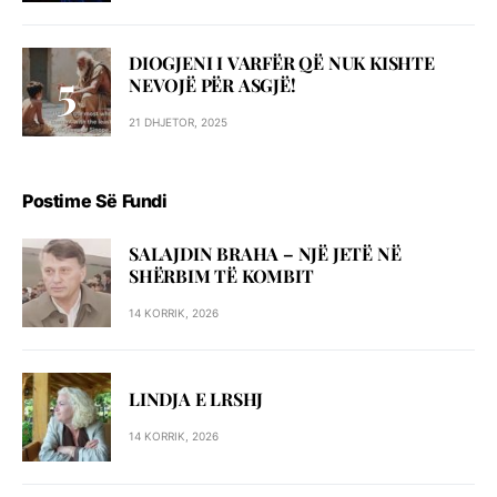
DIOGJENI I VARFËR QË NUK KISHTE
NEVOJË PËR ASGJË!
21 DHJETOR, 2025
Postime Së Fundi
SALAJDIN BRAHA – NJЁ JETЁ NЁ
SHЁRBIM TЁ KOMBIT
14 KORRIK, 2026
LINDJA E LRSHJ
14 KORRIK, 2026