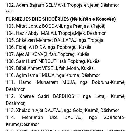
102. Adem Bajram SELMANI, Tropoja e vjeter, Dëshmor
***
FURNIZUES DHE SHOQËRUES (Në luftën e Kosovës)
103. Mitat Jonuz BOGDANI, nga Prenjasi (Rajcë)
104. Hazir Abdyl MALAJ, Tropoja,Mjek, Dëshmor
105. Shkëlzen Mehmet DALLAPAJ, nga Tropoja
106. Fidaji Ali DIDA, nga Popbregu, Kukës
107. Ajet Ali KOVAÇI, fsh.Popbreg, Kukës
108. Sami Lutfi NERGUTI, fsh.Popbreg, Kukës
109. Bilbil Ahmet VESELI, fsh.Morin, Kukës,
110. Agim Ismail MUJA, nga Kruma, Dëshmor
111. Hamdi Muharrem MUJA, nga Dobruna-Krumë,
Dëshmor
112. Xhemë Sadri BARDHOSHI nga Letaj, Krumë,
Dëshmor,
113. Xheladin Ajet DAUTAJ, nga Golaj-Krumë, Dëshmor
114. Mehriman Ukë DAUTAJ, nga Zahrishta-
Krumë,Dëshmor