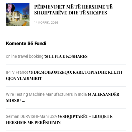
PËRMENDJET MË TË HERSHME TË
SHQIPTARËVE DHE TË SHQIPES
14 KORRIK, 2026
Komente Së Fundi
LUFTA E KOSHARES
online travel booking
te
DR.MOIKOM ZEQO: KARL TOPIA DHE KULTI I
IPTV France
te
GJON VLADIMIRIT
ALEKSANDËR
Wire Testing Machine Manufacturers in India
te
MOISIU …
SHQIPTARËT – LIDHJET E
Selman DERVISHI-Mani USA
te
HERSHME ME PERËNDIMIN