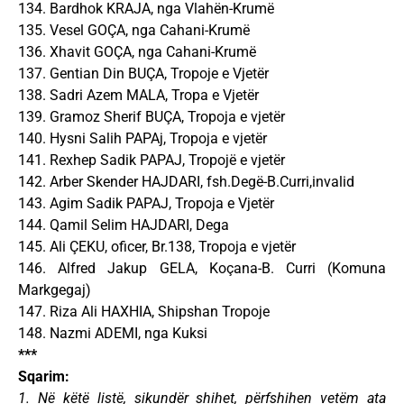
134. Bardhok KRAJA, nga Vlahën-Krumë
135. Vesel GOÇA, nga Cahani-Krumë
136. Xhavit GOÇA, nga Cahani-Krumë
137. Gentian Din BUÇA, Tropoje e Vjetër
138. Sadri Azem MALA, Tropa e Vjetër
139. Gramoz Sherif BUÇA, Tropoja e vjetër
140. Hysni Salih PAPAj, Tropoja e vjetër
141. Rexhep Sadik PAPAJ, Tropojë e vjetër
142. Arber Skender HAJDARI, fsh.Degë-B.Curri,invalid
143. Agim Sadik PAPAJ, Tropoja e Vjetër
144. Qamil Selim HAJDARI, Dega
145. Ali ÇEKU, oficer, Br.138, Tropoja e vjetër
146. Alfred Jakup GELA, Koçana-B. Curri (Komuna
Markgegaj)
147. Riza Ali HAXHIA, Shipshan Tropoje
148. Nazmi ADEMI, nga Kuksi
***
Sqarim:
1. Në këtë listë, sikundër shihet, përfshihen vetëm ata