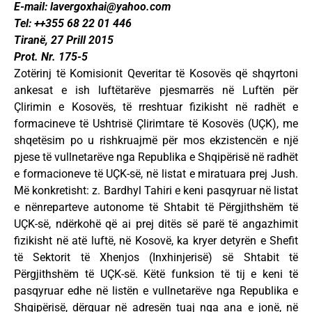
E-mail:
lavergoxhai@yahoo.com
Tel: ++355 68 22 01 446
Tiranë, 27 Prill 2015
Prot. Nr. 175-5
Zotërinj të Komisionit Qeveritar të Kosovës që shqyrtoni
ankesat e ish luftëtarëve pjesmarrës në Luftën për
Çlirimin e Kosovës, të rreshtuar fizikisht në radhët e
formacineve të Ushtrisë Çlirimtare të Kosovës (UÇK), me
shqetësim po u rishkruajmë për mos ekzistencën e një
pjese të vullnetarëve nga Republika e Shqipërisë në radhët
e formacioneve të UÇK-së, në listat e miratuara prej Jush.
Më konkretisht: z. Bardhyl Tahiri e keni pasqyruar në listat
e nënreparteve autonome të Shtabit të Përgjithshëm të
UÇK-së, ndërkohë që ai prej ditës së parë të angazhimit
fizikisht në atë luftë, në Kosovë, ka kryer detyrën e Shefit
të Sektorit të Xhenjos (Inxhinjerisë) së Shtabit të
Përgjithshëm të UÇK-së. Këtë funksion të tij e keni të
pasqyruar edhe në listën e vullnetarëve nga Republika e
Shqipërisë, dërguar në adresën tuaj nga ana e jonë, në