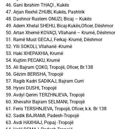
46. Gani Ibrahim THAÇI , Kukës
47. Arjan Rexhë ZHUBI, Kukës, Pashtrik
48. Dashnor Rustem ONUZI, Bicaj – Kukës
49. Adem Xhelal SHEHU, Bicaj-Kukës,Oficer, Dëshmor
50. Artan Xhemë KOVAÇI, Vllahanë – Krumë, Dëshmor
51. Ramë Must GECAJ, Ferkaj- Krumë, Dëshmor
52. Ylli SOKOLI, Vllahanë -Krumë
53. Haki XHEPAXHIA, Krumë
54. Kujtim PECAKU, Krumë
55. Ali Bajram ÇOKO, Tropojë, Oficer, Br.138
56. Gëzim BERISHA, Tropojë
57. Ragib Kadri SADIKAJ, Bajram Curri
58. Hysni DUSHI, Tropojë
59. Avdyl Qerim TERZHNJEVA, Tropojë
60. Xhevahir Bajram SELMANI, Tropojë
61. Feris TERSHNJEVA, Tropojë, Oficer, k.k. Br 138
62. Sadik BAJRAMI, Padesh-Tropojë
63. Avdi HAXHIAJ, Popaj -Tropojë