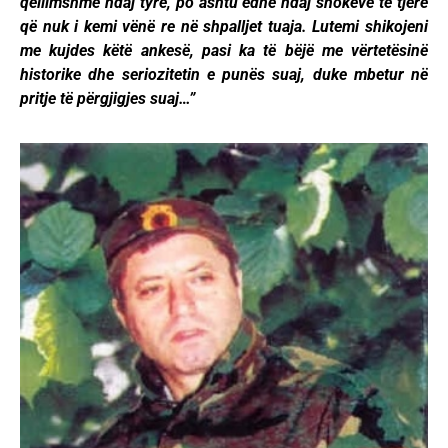
qëllimshme ndaj tyre, po ashtu edhe ndaj shokëve të tjerë
që nuk i kemi vënë re në shpalljet tuaja. Lutemi shikojeni
me kujdes këtë ankesë, pasi ka të bëjë me vërtetësinë
historike dhe seriozitetin e punës suaj, duke mbetur në
pritje të përgjigjes suaj…”