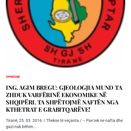
OPINIONE
ING. AGIM BREGU: GJEOLOGJIA MUND TA
ZHDUK VARFËRINË EKONOMIKE NË
SHQIPËRI. TA SHPËTOJMË NAFTËN NGA
KTHETRAT E GRABITQARËVE!
Tiranë, 25. 03. 2016: / Thekse të veçanta / – Pse tek ne nafta dhe
gazi nuk bëhen…