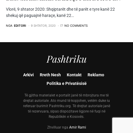
Vlorë, 9 shtator 2020: Shqiptarët dhe të parët e tyre kanë 22
shekuj që paguajnë haraçe, kanë 22…
NGA
EDITORI
9 SHTATOR, 2020
NO COMMENTS
Pashtriku
Arkivi
Rreth Nesh
Kontakt
Reklamo
Politika e Privatësisë
Të gjitha materialet e portalit janë të mbrojtura me të
drejtat autoriale. Ato mund të kopjohen, vetëm duke iu
referuar burimit Pashtriku.org. Të drejtat autoriale janë
të rezervuara, sipas dispozitave ligjore në fuqi në
Republikën e Kosovës.
Zhvilluar nga
Amir Rami