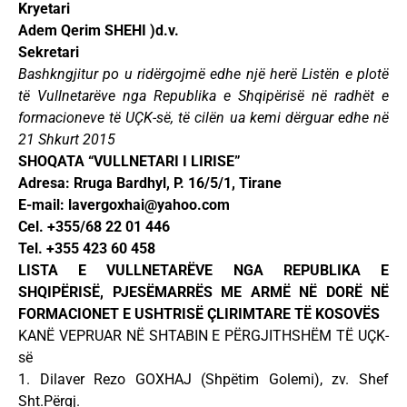
Kryetari
Adem Qerim SHEHI )d.v.
Sekretari
Bashkngjitur po u ridërgojmë edhe një herë Listën e plotë
të Vullnetarëve nga Republika e Shqipërisë në radhët e
formacioneve të UÇK-së, të cilën ua kemi dërguar edhe në
21 Shkurt 2015
SHOQATA “VULLNETARI I LIRISE”
Adresa: Rruga Bardhyl, P. 16/5/1, Tirane
E-mail:
lavergoxhai@yahoo.com
Cel. +355/68 22 01 446
Tel. +355 423 60 458
LISTA E VULLNETARËVE NGA REPUBLIKA E
SHQIPËRISË, PJESËMARRËS ME ARMË NË DORË NË
FORMACIONET E USHTRISË ÇLIRIMTARE TË KOSOVËS
KANË VEPRUAR NË SHTABIN E PËRGJITHSHËM TË UÇK-
së
1. Dilaver Rezo GOXHAJ (Shpëtim Golemi), zv. Shef
Sht.Përgj.