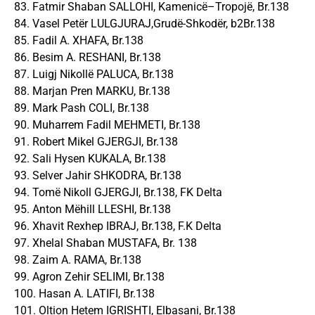
83. Fatmir Shaban SALLOHI, Kamenicë–Tropojë, Br.138
84. Vasel Petër LULGJURAJ,Grudë-Shkodër, b2Br.138
85. Fadil A. XHAFA, Br.138
86. Besim A. RESHANI, Br.138
87. Luigj Nikollë PALUCA, Br.138
88. Marjan Pren MARKU, Br.138
89. Mark Pash COLI, Br.138
90. Muharrem Fadil MEHMETI, Br.138
91. Robert Mikel GJERGJI, Br.138
92. Sali Hysen KUKALA, Br.138
93. Selver Jahir SHKODRA, Br.138
94. Tomë Nikoll GJERGJI, Br.138, FK Delta
95. Anton Mëhill LLESHI, Br.138
96. Xhavit Rexhep IBRAJ, Br.138, F.K Delta
97. Xhelal Shaban MUSTAFA, Br. 138
98. Zaim A. RAMA, Br.138
99. Agron Zehir SELIMI, Br.138
100. Hasan A. LATIFI, Br.138
101. Oltion Hetem IGRISHTI, Elbasani, Br.138