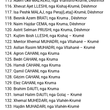
115. Adem Ukë MAZREKU, nga Vranishti-Krumë, Deshmor
116. Xhevat Ajet LLESHI, nga Kishaj-Krumë, Dëshmor
117. Isa Peshk MALAJ, nga Peraj(Letaj)-Krumë, Dëshmor
118. Besnik Azem BRATI, nga Kruma , Dëshmor
119. Naim Hajdar CEMA, nga Kruma, Dëshmor
120. Astrit Selman PRUSHI, nga Kruma, Dëshmor
121. Kujtim Ibish LLESHI, nga Kishaj – Krumë
122. Mentor Xhemal MUHADRI, nga Vllahanë – Krumë
123. Asllan Rasim MUHADRI, nga Vllahanë – Krumë
124. Agron CAHANI, nga Kruma
125. Bedri CAHANI, nga Kruma
126. Hamdi CAHANI, nga Kruma
127. Qamil CAHANI, nga Kruma
128. Gëzim CAHANI, nga Kruma
129. Elez CAHANI, nga Kruma
130. Brahim DAUTI, nga Kruma
131. Ismail Halim DAUTI, nga Golaj – Krumë
132. Xhemal MUHEDARI, nga Vlahën-Krumë
133. Hajdin MUHADARI, nga Vlahën-Krumë