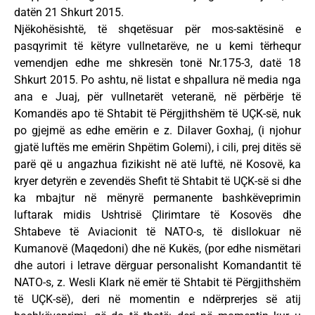
datën 21 Shkurt 2015.
Njëkohësishtë, të shqetësuar për mos-saktësinë e
pasqyrimit të këtyre vullnetarëve, ne u kemi tërhequr
vemendjen edhe me shkresën tonë Nr.175-3, datë 18
Shkurt 2015. Po ashtu, në listat e shpallura në media nga
ana e Juaj, për vullnetarët veteranë, në përbërje të
Komandës apo të Shtabit të Përgjithshëm të UÇK-së, nuk
po gjejmë as edhe emërin e z. Dilaver Goxhaj, (i njohur
gjatë luftës me emërin Shpëtim Golemi), i cili, prej ditës së
parë që u angazhua fizikisht në atë luftë, në Kosovë, ka
kryer detyrën e zevendës Shefit të Shtabit të UÇK-së si dhe
ka mbajtur në mënyrë permanente bashkëveprimin
luftarak midis Ushtrisë Çlirimtare të Kosovës dhe
Shtabeve të Aviacionit të NATO-s, të disllokuar në
Kumanovë (Maqedoni) dhe në Kukës, (por edhe nismëtari
dhe autori i letrave dërguar personalisht Komandantit të
NATO-s, z. Wesli Klark në emër të Shtabit të Përgjithshëm
të UÇK-së), deri në momentin e ndërprerjes së atij