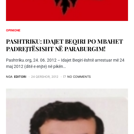
OPINIONE
PASHTRIKU: IDAJET BEQIRI PO MBAHET
PADREJTËSISHT NË PARABURGIM!
Pashtriku.org, 24. 06. 2012 – Idajet Beqiri është arrestuar më 24
maj 2012 (ditë e enjte) në pikën…
NGA
EDITORI
24 QERSHOR, 2012
NO COMMENTS