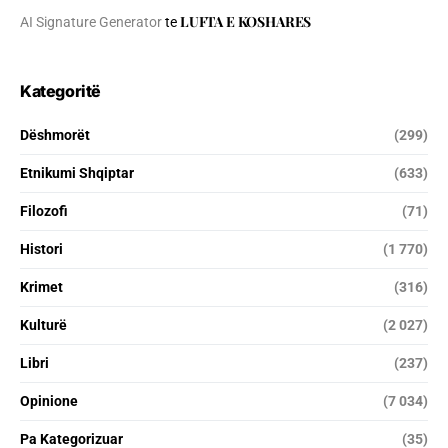
LUFTA E KOSHARES
AI Signature Generator
te
Kategoritë
Dëshmorët
(299)
Etnikumi Shqiptar
(633)
Filozofi
(71)
Histori
(1 770)
Krimet
(316)
Kulturë
(2 027)
Libri
(237)
Opinione
(7 034)
Pa Kategorizuar
(35)