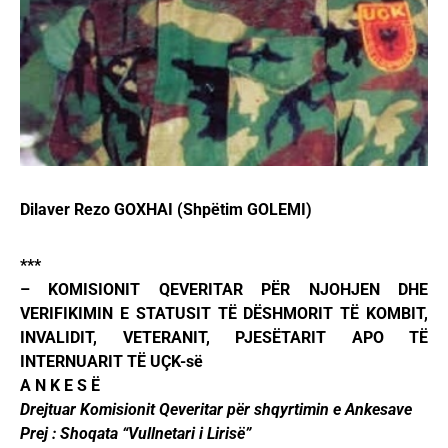
Dilaver Rezo GOXHAI (Shpëtim GOLEMI)
***
– KOMISIONIT QEVERITAR PËR NJOHJEN DHE
VERIFIKIMIN E STATUSIT TË DËSHMORIT TË KOMBIT,
INVALIDIT, VETERANIT, PJESËTARIT APO TË
INTERNUARIT TË UÇK-së
A N K E S Ë
Drejtuar Komisionit Qeveritar për shqyrtimin e Ankesave
Prej : Shoqata “Vullnetari i Lirisë”