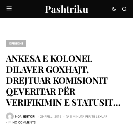
Pashtriku
OPINIONE
ANKESA E KOLONEL
DILAVER GOXHAJT,
DREJTUAR KOMISIONIT
QEVERITAR PËR
VERIFIKIMIN E STATUSIT…
NGA
EDITORI
29 PRILL, 2015
8 MINUTA PËR TË LEXUAR
NO COMMENTS