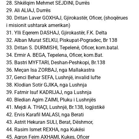
28. Shkëlqim Mehmet SEJDINI, Durrës
29. Ali ALIAJ, Durrës
30. Dritan Laver GOXHAJ, Gjirokastër, Oficer, (shoqërues
i misionit ushtarak amerikan)
31. Ylli Eqerem DASHAJ, Gjirokastër, F.K. Delta
32. Alban Murat SELKU, Piskupat-Pogradec, Br 138
33. Dritan S. DURMISHI, Tepelenë, Oficer, kom.batal.
34. Ermir A. BEGA, Tepelena, Oficer, kom.Bat.
35. Bastri MYFTARI, Deshan-Peshkopi, Br.138
36. Meçan Isa ZORBAJ, nga Mallakastra
37, Genci Behar SEFA, Lushnjë, invalid lufte
38. Klodian Sotir GJIKA, nga Lushnja
39. Fatmir Isuf KADRIJAJ, nga Lushnja
40. Bledian Agim ZAIMI, Pluku i Lushnjës
41. Mejdi A. THAÇI, Lushnjë, Br.138, logjistikë
42. Ervis Karafil MALASI, nga Berati
43. Astrit Hekuran SULI, Berat, Dëshmor,
44. Rasim Ismet REXHA, nga Kukësi
45. Agron Feim AXHAMI, Kukes, Oficer