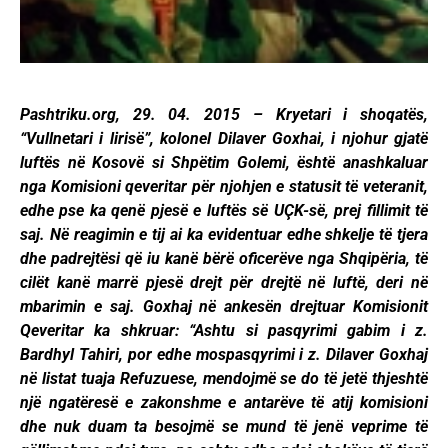
Pashtriku.org, 29. 04. 2015 – Kryetari i shoqatës,
“Vullnetari i lirisë”, kolonel Dilaver Goxhai, i njohur gjatë
luftës në Kosovë si Shpëtim Golemi, është anashkaluar
nga Komisioni qeveritar për njohjen e statusit të veteranit,
edhe pse ka qenë pjesë e luftës së UÇK-së, prej fillimit të
saj. Në reagimin e tij ai ka evidentuar edhe shkelje të tjera
dhe padrejtësi që iu kanë bërë oficerëve nga Shqipëria, të
cilët kanë marrë pjesë drejt për drejtë në luftë, deri në
mbarimin e saj. Goxhaj në ankesën drejtuar Komisionit
Qeveritar ka shkruar: “Ashtu si pasqyrimi gabim i z.
Bardhyl Tahiri, por edhe mospasqyrimi i z. Dilaver Goxhaj
në listat tuaja Refuzuese, mendojmë se do të jetë thjeshtë
një ngatëresë e zakonshme e antarëve të atij komisioni
dhe nuk duam ta besojmë se mund të jenë veprime të