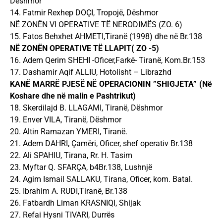
Dëshmor
14. Fatmir Rexhep DOÇI, Tropojë, Dëshmor
NË ZONËN VI OPERATIVE TË NERODIMËS (ZO. 6)
15. Fatos Behxhet AHMETI,Tiranë (1998) dhe në Br.138
NË ZONËN OPERATIVE TË LLAPIT( ZO -5)
16. Adem Qerim SHEHI -Oficer,Farkë- Tiranë, Kom.Br.153
17. Dashamir Aqif ALLIU, Hotolisht – Librazhd
KANË MARRË PJESË NË OPERACIONIN ”SHIGJETA” (Në
Koshare dhe në malin e Pashtrikut)
18. Skerdilajd B. LLAGAMI, Tiranë, Dëshmor
19. Enver VILA, Tiranë, Dëshmor
20. Altin Ramazan YMERI, Tiranë.
21. Adem DAHRI, Çamëri, Oficer, shef operativ Br.138
22. Ali SPAHIU, Tirana, Rr. H. Tasim
23. Myftar Q. SFARÇA, b4Br.138, Lushnjë
24. Agim Ismail SALLAKU, Tirana, Oficer, kom. Batal.
25. Ibrahim A. RUDI,Tiranë, Br.138
26. Fatbardh Liman KRASNIQI, Shijak
27. Refai Hysni TIVARI, Durrës