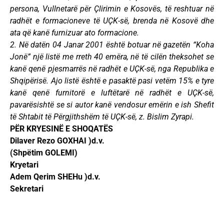
persona, Vullnetarë për Çlirimin e Kosovës, të reshtuar në
radhët e formacioneve të UÇK-së, brenda në Kosovë dhe
ata që kanë furnizuar ato formacione.
2. Në datën 04 Janar 2001 është botuar në gazetën “Koha
Jonë” një listë me rreth 40 emëra, në të cilën theksohet se
kanë qenë pjesmarrës në radhët e UÇK-së, nga Republika e
Shqipërisë. Ajo listë është e pasaktë pasi vetëm 15% e tyre
kanë qenë furnitorë e luftëtarë në radhët e UÇK-së,
pavarësishtë se si autor kanë vendosur emërin e ish Shefit
të Shtabit të Përgjithshëm të UÇK-së, z. Bislim Zyrapi.
PËR KRYESINË E SHOQATËS
Dilaver Rezo GOXHAI )d.v.
(Shpëtim GOLEMI)
Kryetari
Adem Qerim SHEHu )d.v.
Sekretari