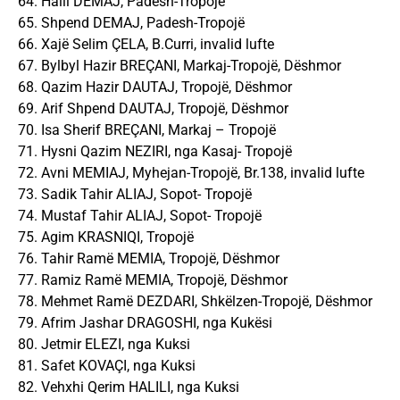
64. Halil DEMAJ, Padesh-Tropojë
65. Shpend DEMAJ, Padesh-Tropojë
66. Xajë Selim ÇELA, B.Curri, invalid lufte
67. Bylbyl Hazir BREÇANI, Markaj-Tropojë, Dëshmor
68. Qazim Hazir DAUTAJ, Tropojë, Dëshmor
69. Arif Shpend DAUTAJ, Tropojë, Dëshmor
70. Isa Sherif BREÇANI, Markaj – Tropojë
71. Hysni Qazim NEZIRI, nga Kasaj- Tropojë
72. Avni MEMIAJ, Myhejan-Tropojë, Br.138, invalid lufte
73. Sadik Tahir ALIAJ, Sopot- Tropojë
74. Mustaf Tahir ALIAJ, Sopot- Tropojë
75. Agim KRASNIQI, Tropojë
76. Tahir Ramë MEMIA, Tropojë, Dëshmor
77. Ramiz Ramë MEMIA, Tropojë, Dëshmor
78. Mehmet Ramë DEZDARI, Shkëlzen-Tropojë, Dëshmor
79. Afrim Jashar DRAGOSHI, nga Kukësi
80. Jetmir ELEZI, nga Kuksi
81. Safet KOVAÇI, nga Kuksi
82. Vehxhi Qerim HALILI, nga Kuksi