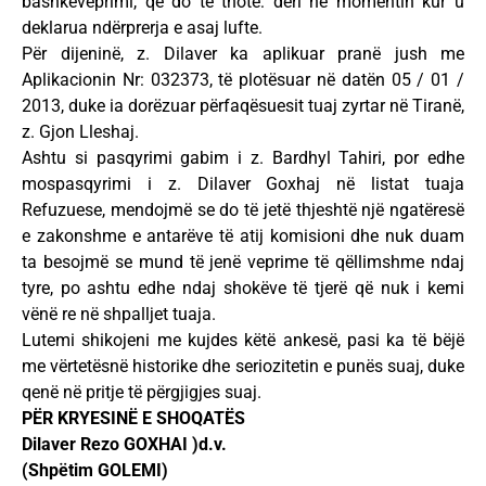
bashkëveprimi, që do të thotë: deri në momentin kur u
deklarua ndërprerja e asaj lufte.
Për dijeninë, z. Dilaver ka aplikuar pranë jush me
Aplikacionin Nr: 032373, të plotësuar në datën 05 / 01 /
2013, duke ia dorëzuar përfaqësuesit tuaj zyrtar në Tiranë,
z. Gjon Lleshaj.
Ashtu si pasqyrimi gabim i z. Bardhyl Tahiri, por edhe
mospasqyrimi i z. Dilaver Goxhaj në listat tuaja
Refuzuese, mendojmë se do të jetë thjeshtë një ngatëresë
e zakonshme e antarëve të atij komisioni dhe nuk duam
ta besojmë se mund të jenë veprime të qëllimshme ndaj
tyre, po ashtu edhe ndaj shokëve të tjerë që nuk i kemi
vënë re në shpalljet tuaja.
Lutemi shikojeni me kujdes këtë ankesë, pasi ka të bëjë
me vërtetësnë historike dhe seriozitetin e punës suaj, duke
qenë në pritje të përgjigjes suaj.
PËR KRYESINË E SHOQATËS
Dilaver Rezo GOXHAI )d.v.
(Shpëtim GOLEMI)