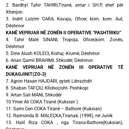
2. Bardhyl Tahir TAHIRI,Tiranë, antar i SH.P, shef për
Xhenjon.
3. Indrit Lulzim CARA, Kavaja, Oficer, kom. kom. Aut,
Dëshmor
KANË VEPRUAR NË ZONËN II OPERATIVE “PASHTRIKU”
4. Tahir Malë SINANI, Tropoja, Oficer,kom. Zonës,
Dëshmor
5. Dine Alush KOLECI, Kishaj -Krumë, Dëshmor
6. Arian Qamil BRAHIMI, Shkodër, Dëshmor.
KANË VEPRUAR NË ZONËN III OPERATIVE TË
DUKAGJINIT(ZO-3)
7. Agron Hasan HAJDARI, qyteti Librazhdit
8. Shaban TAFÇIU, Klloboçisht- Peshkopi
9. Artan Sali MANI, Shkodër
10.Ymer Ali COKA Tiranë (Kuksian )
11. Sami Cen COKA Tiranë – Bathore (Kuksian)
12. Raimonda B. MALEÇKA,Tiranaë, (1998), në Junik
13. Halil Riza COKA , nga Tirana-Bathore(Kuksian),