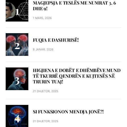
MAGJEPSJA E TESLËS ME NUMRAT 3, 6
DHE 9!
1 MARS, 2026
FUQIA E DASHURISË!
8 JANAR, 2026
HIGJIENA E DOBËT E DHËMBËVE MUND
TË TKURRË QENDRËN E KUJTESËS NË
TRURIN TUAJ!
21 DHJETOR, 2025
SI FUNKSIONON MENDJA JONË?!
21 DHJETOR, 2025