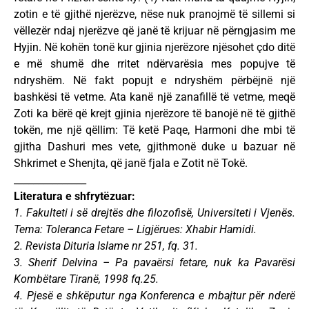
zotin e të gjithë njerëzve, nëse nuk pranojmë të sillemi si
vëllezër ndaj njerëzve që janë të krijuar në përngjasim me
Hyjin. Në kohën tonë kur gjinia njerëzore njësohet çdo ditë
e më shumë dhe rritet ndërvarësia mes popujve të
ndryshëm. Në fakt popujt e ndryshëm përbëjnë një
bashkësi të vetme. Ata kanë një zanafillë të vetme, meqë
Zoti ka bërë që krejt gjinia njerëzore të banojë në të gjithë
tokën, me një qëllim: Të ketë Paqe, Harmoni dhe mbi të
gjitha Dashuri mes vete, gjithmonë duke u bazuar në
Shkrimet e Shenjta, që janë fjala e Zotit në Tokë.
_______________
Literatura e shfrytëzuar:
1. Fakulteti i së drejtës dhe filozofisë, Universiteti i Vjenës.
Tema: Toleranca Fetare – Ligjërues: Xhabir Hamidi.
2. Revista Dituria Islame nr 251, fq. 31.
3. Sherif Delvina – Pa pavaërsi fetare, nuk ka Pavarësi
Kombëtare Tiranë, 1998 fq.25.
4. Pjesë e shkëputur nga Konferenca e mbajtur për nderë