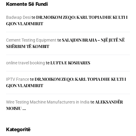
Komente Së Fundi
DR.MOIKOM ZEQO: KARL TOPIA DHE KULTI I
Badwap Desi
te
GJON VLADIMIRIT
SALAJDIN BRAHA – NJЁ JETЁ NЁ
Cement Testing Equipment
te
SHЁRBIM TЁ KOMBIT
LUFTA E KOSHARES
online travel booking
te
DR.MOIKOM ZEQO: KARL TOPIA DHE KULTI I
IPTV France
te
GJON VLADIMIRIT
ALEKSANDËR
Wire Testing Machine Manufacturers in India
te
MOISIU …
Kategoritë