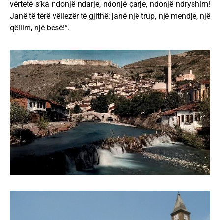
vërtetë s’ka ndonjë ndarje, ndonjë çarje, ndonjë ndryshim!
Janë të tërë vëllezër të gjithë: janë një trup, një mendje, një
qëllim, një besë!”.