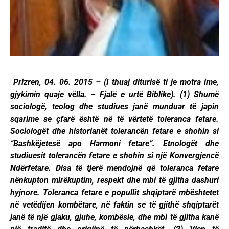
Prizren, 04. 06. 2015 – (I thuaj diturisë ti je motra ime,
gjykimin quaje vëlla. – Fjalë e urtë Biblike). (1) Shumë
sociologë, teolog dhe studiues janë munduar të japin
sqarime se çfarë është në të vërtetë toleranca fetare.
Sociologët dhe historianët tolerancën fetare e shohin si
“Bashkëjetesë apo Harmoni fetare”. Etnologët dhe
studiuesit tolerancën fetare e shohin si një Konvergjencë
Ndërfetare. Disa të tjerë mendojnë që toleranca fetare
nënkupton mirëkuptim, respekt dhe mbi të gjitha dashuri
hyjnore. Toleranca fetare e popullit shqiptarë mbështetet
në vetëdijen kombëtare, në faktin se të gjithë shqiptarët
janë të një gjaku, gjuhe, kombësie, dhe mbi të gjitha kanë