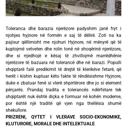
Toleranca dhe barazia njerëzore padyshim janë fryt i
njohjes hyjnore në formën e saj të dëlirë. Zoti na ka
pajisur qëllimisht me njohuri Hyjnore, në mënyrë që të
kuptojmë vetveten dhe rolin tonë në shoqërinë njerëzore,
dhe si rrjedhojë e kësaj të zhvillojmë marrëdhënie
njerëzore të bazuara në tolerancë dhe në barazi. Populli
shqiptarë falë predikimit të drejtë të klerikëve fetarë, që
herët i kishin kuptuar këto fakte të rëndësishme Hyjnore,
duke e zbatuar fenë si vlerë shpirtërore dhe jo si element
përçarës. Prandaj tradita e tolerancës ndërfetare tek
shqiptarët nuk është diçka e formuar në kohën moderne,
por është një traditë që vjen nga thellësia shumë
shekullore.
PRIZRENI, QYTET I VLERAVE SOCIO-EKONOMIKE,
KLUTURORE, MORALE DHE INTELEKTUALE