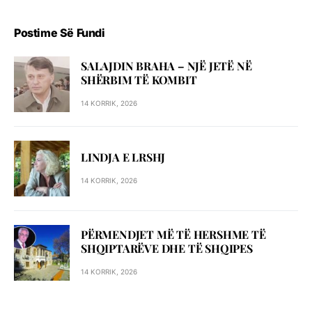
Postime Së Fundi
SALAJDIN BRAHA – NJЁ JETЁ NЁ
SHЁRBIM TЁ KOMBIT
14 KORRIK, 2026
LINDJA E LRSHJ
14 KORRIK, 2026
PËRMENDJET MË TË HERSHME TË
SHQIPTARËVE DHE TË SHQIPES
14 KORRIK, 2026