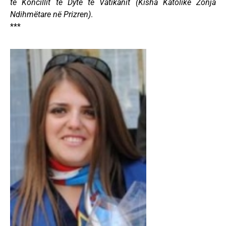
të Koncillit të Dytë te Vatikanit (Kisha Katolike Zonja
Ndihmëtare në Prizren)
.
***