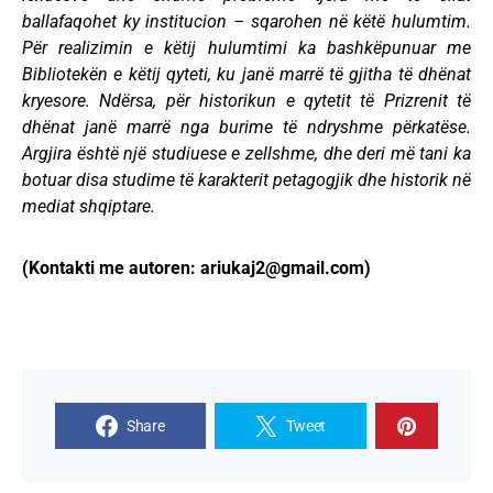
ballafaqohet ky institucion – sqarohen në këtë hulumtim.
Për realizimin e këtij hulumtimi ka bashkëpunuar me
Bibliotekën e këtij qyteti, ku janë marrë të gjitha të dhënat
kryesore. Ndërsa, për historikun e qytetit të Prizrenit të
dhënat janë marrë nga burime të ndryshme përkatëse.
Argjira është një studiuese e zellshme, dhe deri më tani ka
botuar disa studime të karakterit petagogjik dhe historik në
mediat shqiptare.
(Kontakti me autoren:
ariukaj2@gmail.com
)
Share
Tweet