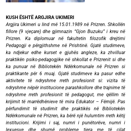
KUSH ËSHTË ARGJIRA UKIMERI
Argjira Ukimeri u lind më 15.01.1989 në Prizren. Shkollën
fillore (9 vjeçare) dhe gjimnazin “Gjon Buzuku” i kreu në
Prizren. Ka diplomuar në fakultetin filozofik drejtimi
Pedagogji e përgjithshme në Prishtinë. Gjatë studimeve,
ka ndjekur edhe kurset e gjuhës angleze, ka zhvilluar
praktikën psiko-pedagogjike në shkollat e Prizrenit si dhe
ka punuar në Bibliotekën Ndërkomunale në Prizren si
praktikante për 6 muaj. Gjatë studimeve ka pasur edhe
aktivitete të ndryshme rreth profesionit si: vizita të
ndryshme nëpër institucione parashkollore dhe trajnime të
ndryshme rreth profesionit të pedagogut, me qëllim të
krijimit të marrëdhënieve të mira Edukator – Fëmijë. Pas
përfundimit të studimit dhe praktikës në Bibliotekën
Ndërkomunale në Prizren, ka bërë një hulumtim rreth këtij
institucioni. Krijimi i saj, numri i punëtorëve, numri i
lexuesve dhe shumë probleme tjera me të cilat