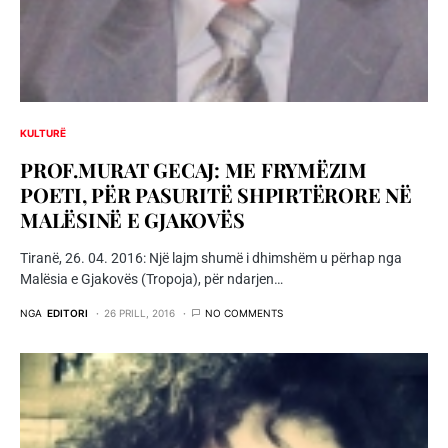
KULTURË
PROF.MURAT GECAJ: ME FRYMËZIM
POETI, PËR PASURITË SHPIRTËRORE NË
MALËSINË E GJAKOVËS
Tiranë, 26. 04. 2016: Një lajm shumë i dhimshëm u përhap nga
Malësia e Gjakovës (Tropoja), për ndarjen…
NGA
EDITORI
26 PRILL, 2016
NO COMMENTS