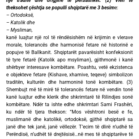
një traditë dhe origjinë të përbashkët. (2) Vlen të
theksohet çështja se populli shqiptarë me 3 besim
e:
– Ortodoksë,
– Katolik dhe
– Mysliman,
kanë luajtur një rol të rëndësishëm në krijimin e vlerave
morale, tolerancës dhe harmonisë fetare në historinë e
popujve të Ballkanit. Shqiptarët pavarësisht konfeksionit
të tyre fetarë (Katolik apo msyliman), gjithmonë i kanë
shërbyer interesave kombëtare. Poashtu, vetë ekzistenca
e objekteve fetare (Kishave, xhamive, teqeve) simbolizon
traditën, kulturën dhe harmoninë tonë kombëtare. (3)
Shembujt më të mirë të tolerancës fetare në vendin tonë
kanë luajtur edhe klerik dhe shkrimtarë të Rilindjes sonë
kombëtare. Ndër ta ishte edhe shkrimtari Sami Frashëri,
ku ndër të tjera thekson: “Mos vështroni besë e fe,
muslimanë dhe katolikë, ortodoksë, gjithë shqiptarë sa
janë dhe tek janë, janë vëllezër. T’ecim të dlirë n’udhë të
Perëndisë, n’udhët të drejtësisë…në mes të shqiptarëve të