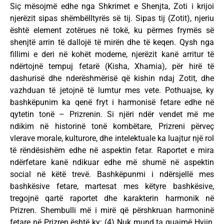
Siç mësojmë edhe nga Shkrimet e Shenjta, Zoti i krijoi
njerëzit sipas shëmbëlltyrës së tij. Sipas tij (Zotit), njeriu
është element zotërues në tokë, ku përmes frymës së
shenjtë arrin të dallojë të mirën dhe të keqen. Qysh nga
fillimi e deri në kohët moderne, njerëzit kanë arritur të
ndërtojnë tempuj fetarë (Kisha, Xhamia), për hirë të
dashurisë dhe nderëshmërisë që kishin ndaj Zotit, dhe
vazhduan të jetojnë të lumtur mes vete. Pothuajse, ky
bashkëpunim ka qenë fryt i harmonisë fetare edhe në
qytetin tonë – Prizrenin. Si njëri ndër vendet më me
ndikim në historinë tonë kombëtare, Prizreni përveç
vlerave morale, kulturore, dhe intelektuale ka luajtur një rol
të rëndësishëm edhe në aspektin fetar. Raportet e mira
ndërfetare kanë ndikuar edhe më shumë në aspektin
social në këtë trevë. Bashkëpunmi i ndërsjellë mes
bashkësive fetare, martesat mes këtyre bashkësive,
tregojnë qartë raportet dhe karakterin harmonik në
Prizren. Shembulli më i mirë që përshkruan harmoninë
fetare në Prizren është ky: (4) Nuk mund ta quajmë Hyjin,