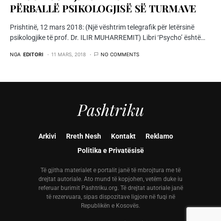
PËRBALLË PSIKOLOGJISË SË TURMAVE
Prishtinë, 12 mars 2018: (Një vështrim telegrafik për letërsinë
psikologjike të prof. Dr. ILIR MUHARREMIT) Libri ‘Psycho’ është…
NGA
EDITORI
11 MARS, 2018
NO COMMENTS
Pashtriku
Arkivi
Rreth Nesh
Kontakt
Reklamo
Politika e Privatësisë
Të gjitha materialet e portalit janë të mbrojtura me të
drejtat autoriale. Ato mund të kopjohen, vetëm duke iu
referuar burimit Pashtriku.org. Të drejtat autoriale janë
të rezervuara, sipas dispozitave ligjore në fuqi në
Republikën e Kosovës.