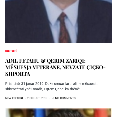
KULTURË
ADIL FETAHU & QERIM ZARIQI:
MËSUESJA VETERANE, NEVZATE ÇIÇKO-
SHPORTA
Prishtinë, 31 janar 2019: Duke çmuar lart rolin e mësuesit,
shkencëtari ynë i madh, Eqrem Çabej ka thënë:…
NGA
EDITORI
2 SHKURT, 2019
NO COMMENTS