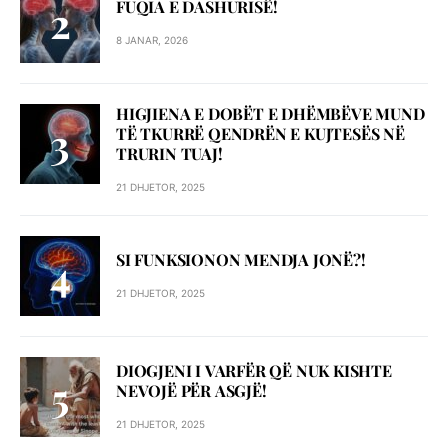
FUQIA E DASHURISË!
8 JANAR, 2026
HIGJIENA E DOBËT E DHËMBËVE MUND
TË TKURRË QENDRËN E KUJTESËS NË
TRURIN TUAJ!
21 DHJETOR, 2025
SI FUNKSIONON MENDJA JONË?!
21 DHJETOR, 2025
DIOGJENI I VARFËR QË NUK KISHTE
NEVOJË PËR ASGJË!
21 DHJETOR, 2025