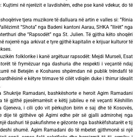
ë: Kujtimi në njerëzit e lavdishëm, edhe pse kanë vdekur, do të
hoqërive tjera muzikore të dalluara në artin e valles si: ”Rinia
Vallëzimit “Shota” nga Badeni kantoni Aarau, SHKA ”Ilirët” nga
rthuri dhe “Rapsodët” nga St. Julien. Të gjitha këto shoqëri
nxjerrë nga arkivat e tyre gjithë kapitalin e krijuar kulturor të
ukses.
zikën folklorike i kanë argëtuar rapsodët: Mejdi Murseli, Esat
orët të frymëzuar nga dashuria dhe respekti i veçantë ndaj
urrë në Betejën e Koshares shpërndan në publik trëndafil të
bardhësinë e këtyre trimave të cilët vdiqën duke i thirrur idealit
.
ja Shukrije Ramadani, bashkëshorte e heroit Agim Ramadani
 të gjithë pjesëmarrësit e këtij jubileu e në veçanti Këshillin
jeneva, i cili çdo vit përkujton birin e saj dhe të Kosovës,
ije të gjithëve që Agimi edhe për së gjalli admirohej nga
 një dashuri të pakufishme e gëzonte nga bashkëfshatarët e tij
 i deshi shumë. Agim Ramadani do të mbetet gjithmonë si një