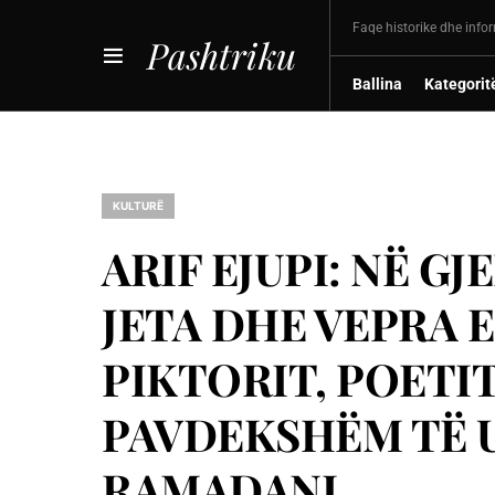
Faqe historike dhe info
Pashtriku
Ballina
Kategorit
KULTURË
ARIF EJUPI: NË G
JETA DHE VEPRA 
PIKTORIT, POETI
PAVDEKSHËM TË U
RAMADANI