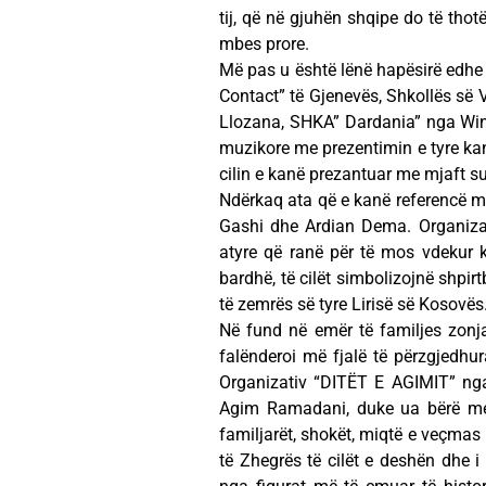
tij, që në gjuhën shqipe do të thot
mbes prore.
Më pas u është lënë hapësirë edhe s
Contact” të Gjenevës, Shkollës së 
Llozana, SHKA” Dardania” nga Winte
muzikore me prezentimin e tyre kanë 
cilin e kanë prezantuar me mjaft s
Ndërkaq ata që e kanë referencë mu
Gashi dhe Ardian Dema. Organizat
atyre që ranë për të mos vdekur k
bardhë, të cilët simbolizojnë shpirt
të zemrës së tyre Lirisë së Kosovës
Në fund në emër të familjes zon
falënderoi më fjalë të përzgjedhura
Organizativ “DITËT E AGIMIT” nga G
Agim Ramadani, duke ua bërë me d
familjarët, shokët, miqtë e veçmas
të Zhegrës të cilët e deshën dhe