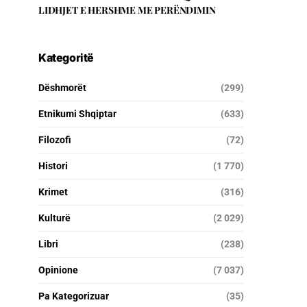
LIDHJET E HERSHME ME PERËNDIMIN
Kategoritë
Dëshmorët
(299)
Etnikumi Shqiptar
(633)
Filozofi
(72)
Histori
(1 770)
Krimet
(316)
Kulturë
(2 029)
Libri
(238)
Opinione
(7 037)
Pa Kategorizuar
(35)