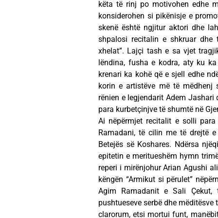
këta të rinj po motivohen edhe m
konsiderohen si pikënisje e promot
skenë është ngjitur aktori dhe lah
shpalosi recitalin e shkruar dhe 
xhelat”. Lajçi tash e sa vjet trag
lëndina, fusha e kodra, aty ku k
krenari ka kohë që e sjell edhe n
korin e artistëve më të mëdhenj 
rënien e legjendarit Adem Jashari d
para kurbetçinjve të shumtë në Gjene
Ai nëpërmjet recitalit e solli par
Ramadani, të cilin me të drejtë e
Betejës së Koshares. Ndërsa njëqi
epitetin e meritueshëm hymn trimëri
reperi i mirënjohur Arian Agushi al
këngën “Armikut si përulet” nëpërm
Agim Ramadanit e Sali Çekut, t
pushtueseve serbë dhe mëditësve të
clarorum, etsi mortui funt, manëb