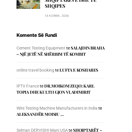
SHQIPES
14 KORRIK, 2026
Komente Së Fundi
SALAJDIN BRAHA
Cement Testing Equipment
te
– NJЁ JETЁ NЁ SHЁRBIM TЁ KOMBIT
LUFTA E KOSHARES
online travel booking
te
DR.MOIKOM ZEQO: KARL
IPTV France
te
TOPIA DHE KULTI I GJON VLADIMIRIT
Wire Testing Machine Manufacturers in India
te
ALEKSANDËR MOISIU …
SHQIPTARËT –
Selman DERVISHI-Mani USA
te