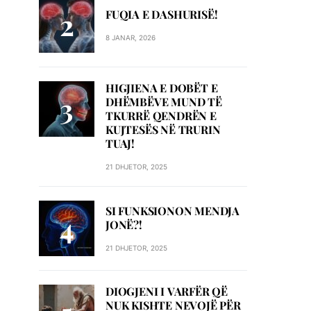
FUQIA E DASHURISË!
8 JANAR, 2026
HIGJIENA E DOBËT E
DHËMBËVE MUND TË
TKURRË QENDRËN E
KUJTESËS NË TRURIN
TUAJ!
21 DHJETOR, 2025
SI FUNKSIONON MENDJA
JONË?!
21 DHJETOR, 2025
DIOGJENI I VARFËR QË
NUK KISHTE NEVOJË PËR