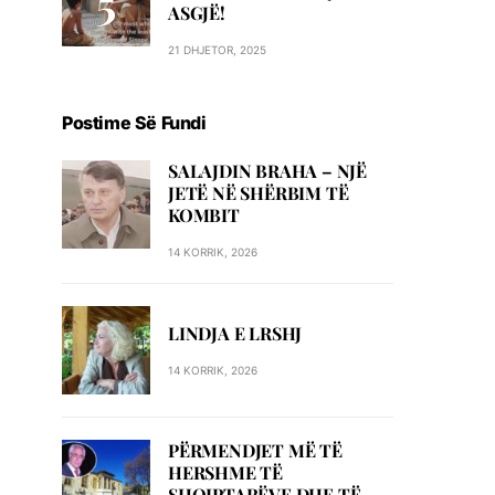
ASGJË!
21 DHJETOR, 2025
Postime Së Fundi
SALAJDIN BRAHA – NJЁ
JETЁ NЁ SHЁRBIM TЁ
KOMBIT
14 KORRIK, 2026
LINDJA E LRSHJ
14 KORRIK, 2026
PËRMENDJET MË TË
HERSHME TË
SHQIPTARËVE DHE TË