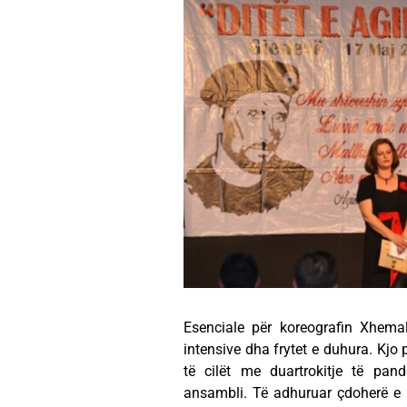
Esenciale për koreografin Xhema
intensive dha frytet e duhura. Kjo
të cilët me duartrokitje të pan
ansambli. Të adhuruar çdoherë e 