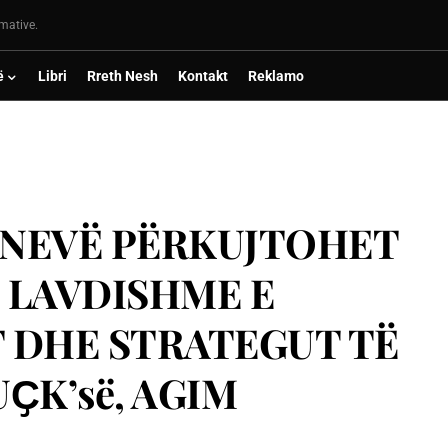
rmative.
ë
Libri
Rreth Nesh
Kontakt
Reklamo
JENEVË PËRKUJTOHET
E LAVDISHME E
T DHE STRATEGUT TË
ҪK’së, AGIM