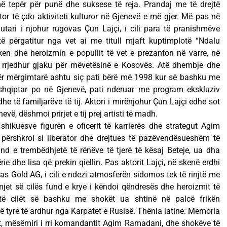
ë tepër për punë dhe suksese të reja. Prandaj me të drejtë
or të çdo aktiviteti kulturor në Gjenevë e më gjer. Më pas në
utari i njohur rugovas Çun Lajçi, i cili para të pranishmëve
të përgatitur nga vet ai me titull mjaft kuptimplotë “Ndalu
jiken dhe heroizmin e popullit të vet e prezanton në varre, në
a rrjedhur gjaku për mëvetësinë e Kosovës. Atë dhembje dhe
dër mërgimtarë ashtu siç pati bërë më 1998 kur së bashku me
shqiptar po në Gjenevë, pati nderuar me program ekskluziv
he të familjarëve të tij. Aktori i mirënjohur Çun Lajçi edhe sot
vë, dëshmoi prirjet e tij prej artisti të madh.
a shikuesve figurën e oficerit të karrierës dhe strategut Agim
 përshkroi si liberator dhe drejtues të pazëvendësueshëm të
nd e trembëdhjetë të rënëve të tjerë të kësaj Beteje, ua dha
e dhe lisa që prekin qiellin. Pas aktorit Lajçi, në skenë erdhi
ias Gold AG, i cili e ndezi atmosferën sidomos tek të rinjtë me
jet së cilës fund e krye i këndoi qëndresës dhe heroizmit të
ë cilët së bashku me shokët ua shtinë në palcë frikën
 tyre të ardhur nga Karpatet e Rusisë. Thënia latine: Memoria
it, mësëmiri i rri komandantit Agim Ramadani, dhe shokëve të