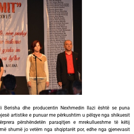
li Berisha dhe producentin Nexhmedin Ilazi është se puna
 pjesë artistike e punuar me përkushtim u pëlqye nga shikuesit
dërprera përshëndetën paraqitjen e mrekullueshme të këtij
më shumë jo vetëm nga shqiptarët por, edhe nga gjenevasit