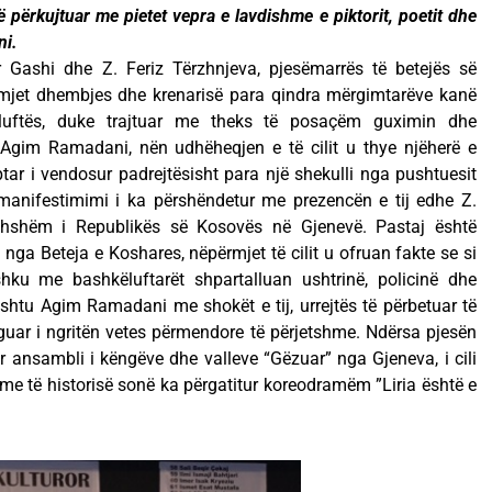
ë përkujtuar me pietet vepra e lavdishme e piktorit, poetit dhe
ni.
r Gashi dhe Z. Feriz Tërzhnjeva, pjesëmarrës të betejës së
mjet dhembjes dhe krenarisë para qindra mërgimtarëve kanë
luftës, duke trajtuar me theks të posaçëm guximin dhe
e Agim Ramadani, nën udhëheqjen e të cilit u thye njëherë e
ptar i vendosur padrejtësisht para një shekulli nga pushtuesit
j manifestimimi i ka përshëndetur me prezencën e tij edhe Z.
thshëm i Republikës së Kosovës në Gjenevë. Pastaj është
a Beteja e Koshares, nëpërmjet të cilit u ofruan fakte se si
ku me bashkëluftarët shpartalluan ushtrinë, policinë dhe
shtu Agim Ramadani me shokët e tij, urrejtës të përbetuar të
guar i ngritën vetes përmendore të përjetshme. Ndërsa pjesën
ur ansambli i këngëve dhe valleve “Gëzuar” nga Gjeneva, i cili
hme të historisë sonë ka përgatitur koreodramëm ”Liria është e