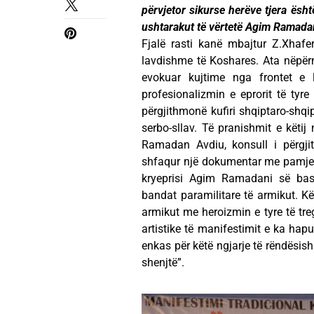
përvjetor sikurse herëve tjera ësht
ushtarakut të vërtetë Agim Ramada
Fjalë rasti kanë mbajtur Z.Xhafe
lavdishme të Koshares. Ata nëpër
evokuar kujtime nga frontet e 
profesionalizmin e eprorit të tyr
përgjithmonë kufiri shqiptaro-shqi
serbo-sllav. Të pranishmit e këti
Ramadan Avdiu, konsull i përgji
shfaqur një dokumentar me pamje ng
kryeprisi Agim Ramadani së bash
bandat paramilitare të armikut. Kë
armikut me heroizmin e tyre të tre
artistike të manifestimit e ka hap
enkas për këtë ngjarje të rëndësis
shenjtë”.