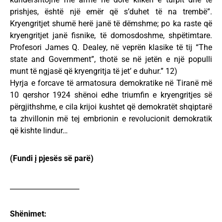
prishjes, është një emër që s’duhet të na trembë”.
Kryengritjet shumë herë janë të dëmshme; po ka raste që
kryengritjet janë fisnike, të domosdoshme, shpëtimtare.
Profesori James Q. Dealey, në veprën klasike të tij “The
state and Government”, thotë se në jetën e një populli
munt të ngjasë që kryengritja të jet’ e duhur.” 12)
Hyrja e forcave të armatosura demokratike në Tiranë më
10 qershor 1924 shënoi edhe triumfin e kryengritjes së
përgjithshme, e cila krijoi kushtet që demokratët shqiptarë
ta zhvillonin më tej embrionin e revolucionit demokratik
që kishte lindur…
(Fundi į pjesës së parë)
____________________
Shënimet: