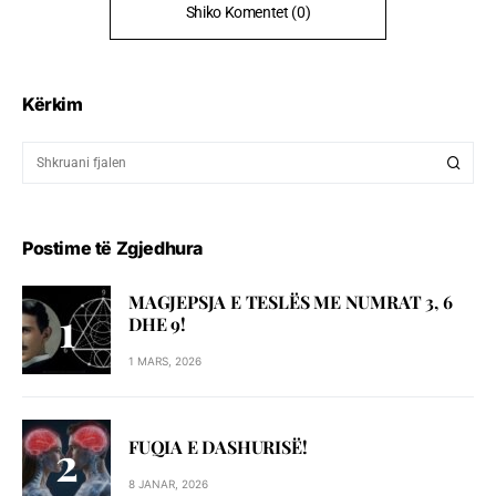
Shiko Komentet (0)
Kërkim
Postime të Zgjedhura
MAGJEPSJA E TESLËS ME NUMRAT 3, 6
DHE 9!
1 MARS, 2026
FUQIA E DASHURISË!
8 JANAR, 2026