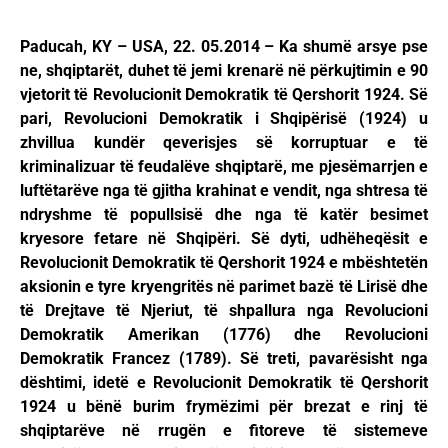
Paducah, KY – USA, 22. 05.2014 – Ka shumë arsye pse
ne, shqiptarët, duhet të jemi krenarë në përkujtimin e 90
vjetorit të Revolucionit Demokratik të Qershorit 1924. Së
pari, Revolucioni Demokratik i Shqipërisë (1924) u
zhvillua kundër qeverisjes së korruptuar e të
kriminalizuar të feudalëve shqiptarë, me pjesëmarrjen e
luftëtarëve nga të gjitha krahinat e vendit, nga shtresa të
ndryshme të popullsisë dhe nga të katër besimet
kryesore fetare në Shqipëri. Së dyti, udhëheqësit e
Revolucionit Demokratik të Qershorit 1924 e mbështetën
aksionin e tyre kryengritës në parimet bazë të Lirisë dhe
të Drejtave të Njeriut, të shpallura nga Revolucioni
Demokratik Amerikan (1776) dhe Revolucioni
Demokratik Francez (1789). Së treti, pavarësisht nga
dështimi, idetë e Revolucionit Demokratik të Qershorit
1924 u bënë burim frymëzimi për brezat e rinj të
shqiptarëve në rrugën e fitoreve të sistemeve