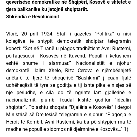
qeverisëse demokratike në Shqipëri, Kosovë e shtetet e
tjera ballkanike ku jetojnë shqiptarët.
Shkëndia e Revolucionit
Vlorë, 20 prill 1924. Stafi i gazetës “Politika” u nisi
kolegëve të shtypit demokratik shqiptar telegramin
kobëzi: “Sot në Tiranë u plagos tradhëtisht Avni Rustemi,
përfaqësuesi i Kosovës në Kuvend. Populli i këtushëm
është shumë i alarmuar.” Nacionalistët e njohur
demokratë Halim Xhelo, Riza Cerova e njëmbëdhjetë
anëtarë të tjerë të shoqërisë “Bashkimi” į çuan fjalë
udhëheqësit të tyre se goditja e tij ishte pika e nisjes së
një periudhe, e cila do të ngrinte lart gjallërinë e
nacionalizmit; plumbi feudal kishte goditur “idealin
shqiptar”. Po ashtu shoqata “Djalëria e Kosovës” i dërgoi
Ministrisë së Drejtësisë telegramin e njohur: “Plagosja e
Heroit të Kombit, Avni Rustemi, ka ba përshtypjen ma të
madhe në popull e sidomos në djelmninë e Kosovës…” 1)