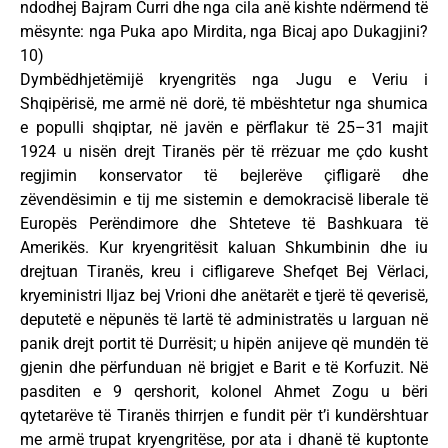
ndodhej Bajram Curri dhe nga cila anë kishte ndërmend të
mësynte: nga Puka apo Mirdita, nga Bicaj apo Dukagjini?
10)
Dymbëdhjetëmijë kryengritës nga Jugu e Veriu i
Shqipërisë, me armë në dorë, të mbështetur nga shumica
e populli shqiptar, në javën e përflakur të 25–31 majit
1924 u nisën drejt Tiranës për të rrëzuar me çdo kusht
regjimin konservator të bejlerëve çifligarë dhe
zëvendësimin e tij me sistemin e demokracisë liberale të
Europës Perëndimore dhe Shteteve të Bashkuara të
Amerikës. Kur kryengritësit kaluan Shkumbinin dhe iu
drejtuan Tiranës, kreu i cifligareve Shefqet Bej Vërlaci,
kryeministri Iljaz bej Vrioni dhe anëtarët e tjerë të qeverisë,
deputetë e nëpunës të lartë të administratës u larguan në
panik drejt portit të Durrësit; u hipën anijeve që mundën të
gjenin dhe përfunduan në brigjet e Barit e të Korfuzit. Në
pasditen e 9 qershorit, kolonel Ahmet Zogu u bëri
qytetarëve të Tiranës thirrjen e fundit për t’i kundërshtuar
me armë trupat kryengritëse, por ata i dhanë të kuptonte