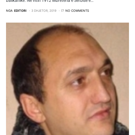
ballkanike. Në vitin 1912 Mbretëria e Serbisë e…
NGA
EDITORI
3 DHJETOR, 2019
NO COMMENTS