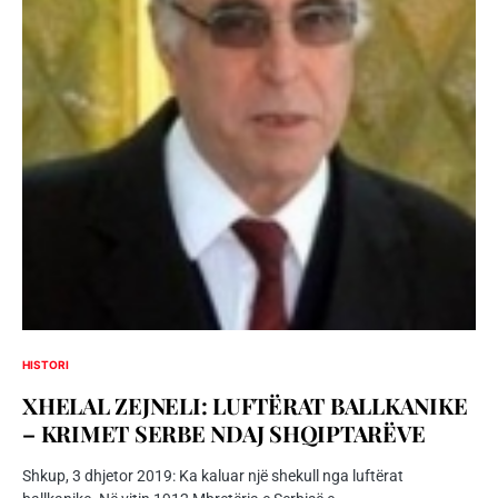
HISTORI
XHELAL ZEJNELI: LUFTËRAT BALLKANIKE
– KRIMET SERBE NDAJ SHQIPTARËVE
Shkup, 3 dhjetor 2019: Ka kaluar një shekull nga luftërat