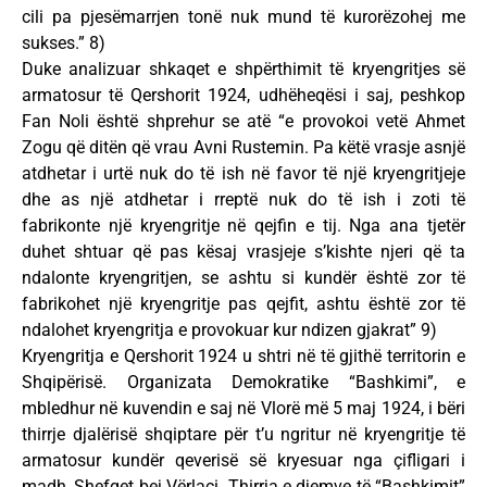
cili pa pjesëmarrjen tonë nuk mund të kurorëzohej me
sukses.” 8)
Duke analizuar shkaqet e shpërthimit të kryengritjes së
armatosur të Qershorit 1924, udhëheqësi i saj, peshkop
Fan Noli është shprehur se atë “e provokoi vetë Ahmet
Zogu që ditën që vrau Avni Rustemin. Pa këtë vrasje asnjë
atdhetar i urtë nuk do të ish në favor të një kryengritjeje
dhe as një atdhetar i rreptë nuk do të ish i zoti të
fabrikonte një kryengritje në qejfin e tij. Nga ana tjetër
duhet shtuar që pas kësaj vrasjeje s’kishte njeri që ta
ndalonte kryengritjen, se ashtu si kundër është zor të
fabrikohet një kryengritje pas qejfit, ashtu është zor të
ndalohet kryengritja e provokuar kur ndizen gjakrat” 9)
Kryengritja e Qershorit 1924 u shtri në të gjithë territorin e
Shqipërisë. Organizata Demokratike “Bashkimi”, e
mbledhur në kuvendin e saj në Vlorë më 5 maj 1924, i bëri
thirrje djalërisë shqiptare për t’u ngritur në kryengritje të
armatosur kundër qeverisë së kryesuar nga çifligari i
madh, Shefqet bej Vërlaci. Thirrja e djemve të “Bashkimit”