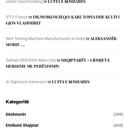
LUFTA E KOSHARES
online travel booking
te
DR.MOIKOM ZEQO: KARL TOPIA DHE KULTI I
IPTV France
te
GJON VLADIMIRIT
ALEKSANDËR
Wire Testing Machine Manufacturers in India
te
MOISIU …
SHQIPTARËT – LIDHJET E
Selman DERVISHI-Mani USA
te
HERSHME ME PERËNDIMIN
LUFTA E KOSHARES
AI Signature Generator
te
Kategoritë
Dëshmorët
(299)
Etnikumi Shqiptar
(633)