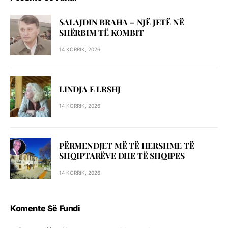
SALAJDIN BRAHA – NJЁ JETЁ NЁ
SHЁRBIM TЁ KOMBIT
14 KORRIK, 2026
LINDJA E LRSHJ
14 KORRIK, 2026
PËRMENDJET MË TË HERSHME TË
SHQIPTARËVE DHE TË SHQIPES
14 KORRIK, 2026
Komente Së Fundi