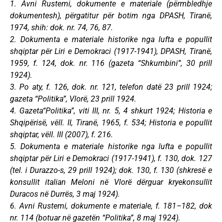
1. Avni Rustemi, dokumente e materiale (përmbledhje
dokumentesh), përgatitur për botim nga DPASH, Tiranë,
1974, shih: dok. nr. 74, 76, 87.
2. Dokumenta e materiale historike nga lufta e popullit
shqiptar për Liri e Demokraci (1917-1941), DPASH, Tiranë,
1959, f. 124, dok. nr. 116 (gazeta “Shkumbini”, 30 prill
1924).
3. Po aty, f. 126, dok. nr. 121, telefon datë 23 prill 1924;
gazeta “Politika”, Vlorë, 23 prill 1924.
4. Gazeta“Politika”, viti III, nr. 5, 4 shkurt 1924; Historia e
Shqipërisë, vëll. II, Tiranë, 1965, f. 534; Historia e popullit
shqiptar, vëll. III (2007), f. 216.
5. Dokumenta e materiale historike nga lufta e popullit
shqiptar për Liri e Demokraci (1917-1941), f. 130, dok. 127
(tel. i Durazzo-s, 29 prill 1924); dok. 130, f. 130 (shkresë e
konsullit italian Meloni në Vlorë dërguar kryekonsullit
Duracos në Durrës, 3 maj 1924).
6. Avni Rustemi, dokumente e materiale, f. 181–182, dok
nr. 114 (botuar në gazetën “Politika”, 8 maj 1924).