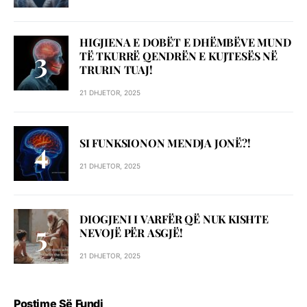
HIGJIENA E DOBËT E DHËMBËVE MUND
TË TKURRË QENDRËN E KUJTESËS NË
TRURIN TUAJ!
21 DHJETOR, 2025
SI FUNKSIONON MENDJA JONË?!
21 DHJETOR, 2025
DIOGJENI I VARFËR QË NUK KISHTE
NEVOJË PËR ASGJË!
21 DHJETOR, 2025
Postime Së Fundi