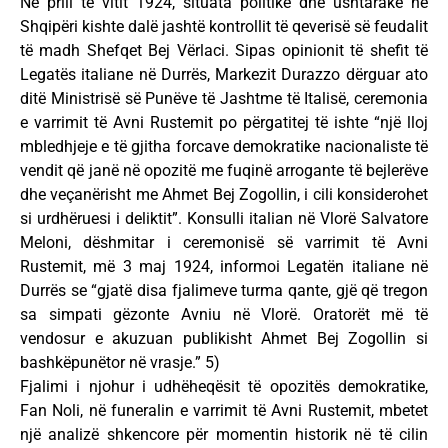
Në prill të vitit 1924, situata politike dhe ushtarake në
Shqipëri kishte dalë jashtë kontrollit të qeverisë së feudalit
të madh Shefqet Bej Vërlaci. Sipas opinionit të shefit të
Legatës italiane në Durrës, Markezit Durazzo dërguar ato
ditë Ministrisë së Punëve të Jashtme të Italisë, ceremonia
e varrimit të Avni Rustemit po përgatitej të ishte “një lloj
mbledhjeje e të gjitha forcave demokratike nacionaliste të
vendit që janë në opozitë me fuqinë arrogante të bejlerëve
dhe veçanërisht me Ahmet Bej Zogollin, i cili konsiderohet
si urdhëruesi i deliktit”. Konsulli italian në Vlorë Salvatore
Meloni, dëshmitar i ceremonisë së varrimit të Avni
Rustemit, më 3 maj 1924, informoi Legatën italiane në
Durrës se “gjatë disa fjalimeve turma qante, gjë që tregon
sa simpati gëzonte Avniu në Vlorë. Oratorët më të
vendosur e akuzuan publikisht Ahmet Bej Zogollin si
bashkëpunëtor në vrasje.” 5)
Fjalimi i njohur i udhëheqësit të opozitës demokratike,
Fan Noli, në funeralin e varrimit të Avni Rustemit, mbetet
një analizë shkencore për momentin historik në të cilin