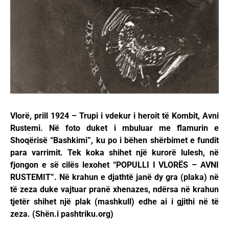
Vlorë, prill 1924 – Trupi i vdekur i heroit të Kombit, Avni
Rustemi. Në foto duket i mbuluar me flamurin e
Shoqërisë “Bashkimi”, ku po i bëhen shërbimet e fundit
para varrimit. Tek koka shihet një kurorë lulesh, në
fjongon e së cilës lexohet “POPULLI I VLORËS – AVNI
RUSTEMIT”. Në krahun e djathtë janë dy gra (plaka) në
të zeza duke vajtuar pranë xhenazes, ndërsa në krahun
tjetër shihet një plak (mashkull) edhe ai i gjithi në të
zeza. (Shën.i pashtriku.org)