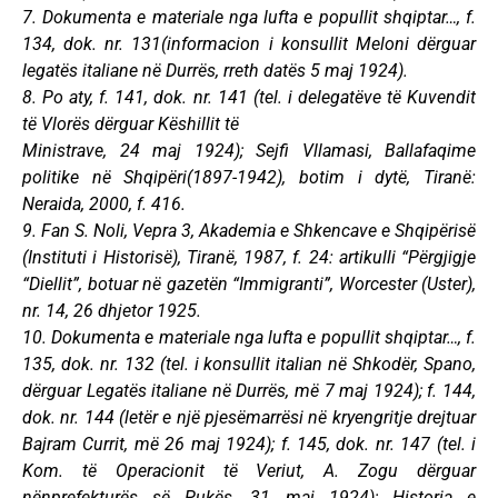
7. Dokumenta e materiale nga lufta e popullit shqiptar…, f.
134, dok. nr. 131(informacion i konsullit Meloni dërguar
legatës italiane në Durrës, rreth datës 5 maj 1924).
8. Po aty, f. 141, dok. nr. 141 (tel. i delegatëve të Kuvendit
të Vlorës dërguar Këshillit të
Ministrave, 24 maj 1924); Sejfi Vllamasi, Ballafaqime
politike në Shqipëri(1897-1942), botim i dytë, Tiranë:
Neraida, 2000, f. 416.
9. Fan S. Noli, Vepra 3, Akademia e Shkencave e Shqipërisë
(Instituti і Historisë), Tiranë, 1987, f. 24: artikulli “Përgjigje
“Diellit”, botuar në gazetën “Immigranti”, Worcester (Uster),
nr. 14, 26 dhjetor 1925.
10. Dokumenta e materiale nga lufta e popullit shqiptar…, f.
135, dok. nr. 132 (tel. i konsullit italian në Shkodër, Spano,
dërguar Legatës italiane në Durrës, më 7 maj 1924); f. 144,
dok. nr. 144 (letër e një pjesëmarrësi në kryengritje drejtuar
Bajram Currit, më 26 maj 1924); f. 145, dok. nr. 147 (tel. i
Kom. të Operacionit të Veriut, A. Zogu dërguar
nënprefekturës së Pukës, 31 maj 1924); Historia e