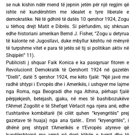
se nuk kishin ndër mend të jepnin jetën për një regjim që
ishte në kundërshtim me idealet e tyre liberale e
demokratike. Në të gdhirë të datës 10 qershor 1924, Zogu
u tërhoq drejt Matit e Dibrës. Si përfundim, siç shkruan
edhe historiani amerikan Bernd J. Fisher, “Zogu u detyrua
të kalonte në Jugosllavi, duke mbyllur kështu në mënyrë
të turpshme vitet e para të jetës së tij si politikan aktiv në
Shqipëri” 11).
Publicisti į shquar Faik Konica e ka pasqyruar fitoren e
Revolucionit Demokratik të Qershorit 1924 në gazetën
“Dielli”, datë 5 qershor 1924, me këto fjalë: “Një javë me
radhë shtypi i Evropës dhe i Amerikës, i ushqyer me lajme
nga Roma, nga Beogradi dhe nga Athina, përhapi fjalë
përpjekjesh, betejash, gjaku, në mes të bashibozukëve
t’Ahmet Zogollit e të Shefqet Vërlacit nga njera anë, edhe
t’ushtarëve kombëtarë (të cilët quhen “kryengritës” prej
gazetave të huaja) nga ana tjatër… Emri “kryengritës”, i
dhënë prej shtypit t’Amerikës e t’Evropës atyreve që
kundërshtojnë me armë në dorë klikën e turpit dhe të