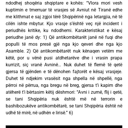
ndodhej shoqëria shqiptare e kohës: “Vlora mori vesh
kuptimin e tmerruar të vrasjes së Avniut në Tiranë edhe
me klithmat e saj zgjoi tërë Shqipërinë nga letargjia, në të
cilën ishte mbytur. Kjo vrasje s’është veç një incident i
periudhës kritike, ku ndodhemi. Karakteristikat e kësaj
periudhe janë dy: 1) Që antikombëtarët janë në fuqi dhe
populli të mos presë gjë nga kjo qeveri dhe nga kjo
Asamble. 2) Që antikombëtarët nuk kënaqen vetëm me
këtë, por u vënë pusi atdhetarëve dhe i vrasin prapa
kurrizit, siç vranë Avninë… Nuk duhet të flemë të qetë
gjersa të gjënden e të dënohen fajtorët e kësaj vrasjeje.
Duhet të ndjekim vrasësit nga shpella në shpellë, nga
përroi në përrua, nga bregu në breg, gjersa t’i kapim dhe
atëherë t’i bërtasim këtij dëshmori: “Avni i zumë, flij i qetë,
se tani Shqipëria nuk është më në terrorin e
bashibozukëve antikombëtarë, se tani Shqipëria është në
udhë të mirë, në udhën e lirisë.” 6)