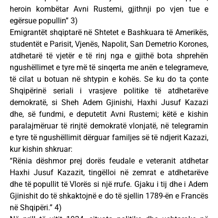
heroin kombëtar Avni Rustemi, gjithnji po vjen tue e
egërsue popullin” 3)
Emigrantët shqiptarë në Shtetet e Bashkuara të Amerikës,
studentët e Parisit, Vjenës, Napolit, San Demetrio Korones,
atdhetarë të vjetër e të rinj nga e gjithë bota shprehën
ngushëllimet e tyre më të sinqerta me anën e telegrameve,
të cilat u botuan në shtypin e kohës. Se ku do ta çonte
Shqipërinë seriali i vrasjeve politike të atdhetarëve
demokratë, si Sheh Adem Gjinishi, Haxhi Jusuf Kazazi
dhe, së fundmi, e deputetit Avni Rustemi; këtë e kishin
paralajmëruar të rinjtë demokratë vlonjatë, në telegramin
e tyre të ngushëllimit dërguar familjes së të ndjerit Kazazi,
kur kishin shkruar:
“Rënia dëshmor prej dorës feudale e veteranit atdhetar
Haxhi Jusuf Kazazit, tingëlloi në zemrat e atdhetarëve
dhe të popullit të Vlorës si një rrufe. Gjaku i tij dhe i Adem
Gjinishit do të shkaktojnë e do të sjellin 1789-ën e Francës
në Shqipëri.” 4)