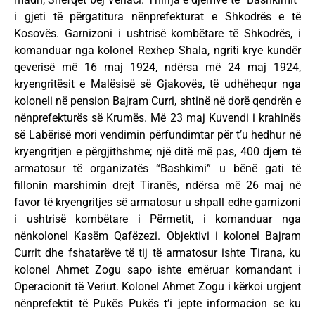
i gjeti të përgatitura nënprefekturat e Shkodrës e të
Kosovës. Garnizoni i ushtrisë kombëtare të Shkodrës, i
komanduar nga kolonel Rexhep Shala, ngriti krye kundër
qeverisë më 16 maj 1924, ndërsa më 24 maj 1924,
kryengritësit e Malësisë së Gjakovës, të udhëhequr nga
koloneli në pension Bajram Curri, shtinë në dorë qendrën e
nënprefekturës së Krumës. Më 23 maj Kuvendi i krahinës
së Labërisë mori vendimin përfundimtar për t’u hedhur në
kryengritjen e përgjithshme; një ditë më pas, 400 djem të
armatosur të organizatës “Bashkimi” u bënë gati të
fillonin marshimin drejt Tiranës, ndërsa më 26 maj në
favor të kryengritjes së armatosur u shpall edhe garnizoni
i ushtrisë kombëtare i Përmetit, i komanduar nga
nënkolonel Kasëm Qafëzezi. Objektivi i kolonel Bajram
Currit dhe fshatarëve të tij të armatosur ishte Tirana, ku
kolonel Ahmet Zogu sapo ishte emëruar komandant i
Operacionit të Veriut. Kolonel Ahmet Zogu i kërkoi urgjent
nënprefektit të Pukës Pukës t’і jepte informacion se ku