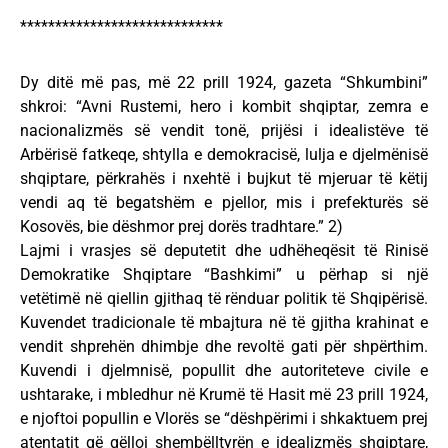
*****************************
Dy ditë më pas, më 22 prill 1924, gazeta “Shkumbini”
shkroi: “Avni Rustemi, hero i kombit shqiptar, zemra e
nacionalizmës së vendit tonë, prijësi i idealistëve të
Arbërisë fatkeqe, shtylla e demokracisë, lulja e djelmënisë
shqiptare, përkrahës i nxehtë i bujkut të mjeruar të këtij
vendi aq të begatshëm e pjellor, mis i prefekturës së
Kosovës, bie dëshmor prej dorës tradhtare.” 2)
Lajmi i vrasjes së deputetit dhe udhëheqësit të Rinisë
Demokratike Shqiptare “Bashkimi” u përhap si një
vetëtimë në qiellin gjithaq të rënduar politik të Shqipërisë.
Kuvendet tradicionale të mbajtura në të gjitha krahinat e
vendit shprehën dhimbje dhe revoltë gati për shpërthim.
Kuvendi i djelmnisë, popullit dhe autoriteteve civile e
ushtarake, i mbledhur në Krumë të Hasit më 23 prill 1924,
e njoftoi popullin e Vlorës se “dëshpërimi i shkaktuem prej
atentatit që qëlloi shembëlltyrën e idealizmës shqiptare,