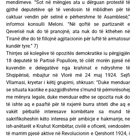
mendimeve. “Sot në mëngjes ata u dërguan protestë të
gjithë deputetëve që të vendosin të mblidhen për të
caktuar vendin për selinë e përhershme të Asamblesë,”
informoi konsulli Meloni. “Në qoftë se partizanët e
Qeverisë nuk do të pranojnë, ata nuk do të kthehen në
Tiranë dhe do të fillojnë agjitacionin për luftë të armatosur
kundër tyre.” 7)
Thirrjes së kolegëve të opozitës demokratike iu përgjigjën
18 deputetë të Partisë Popullore, të cilët morën pjesë në
kuvendin e delegatëve nga krahinat e ndryshme të
Shqipërisë, mbajtur në Vlorë më 24 maj 1924. Sejfi
Vllamasi, kryetar i këtij grupimi, shkruan: “Duke menduar
se situata kaotike e pazgjidhshme s’mund të përmirësohej
me mënyra legale, duke menduar edhe se opozita nuk do
të ishte aq e paaftë për të nxjerrë burra shteti dhe aq e
vakët përballë interesave kombëtare sa mund të
sakrifikoheshin këto interesa për ambicje e hakmarrje, ne
ish-anëtarët e Krahut Kombëtar, civilë e oficerë, vendosëm
të marrim pjesë aktive në Revolucionin e Qershorit 1924, i