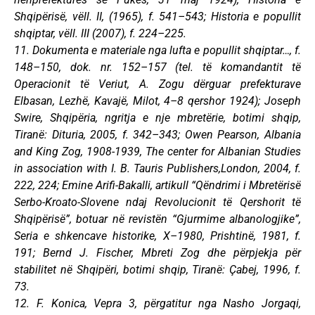
Shqipërisë, vëll. II, (1965), f. 541–543; Historia e popullit
shqiptar, vëll. III (2007), f. 224–225.
11. Dokumenta e materiale nga lufta e popullit shqiptar…, f.
148–150, dok. nr. 152–157 (tel. të komandantit të
Operacionit të Veriut, A. Zogu dërguar prefekturave
Elbasan, Lezhë, Kavajë, Milot, 4–8 qershor 1924); Joseph
Swire, Shqipëria, ngritja e nje mbretërie, botimi shqip,
Tiranë: Dituria, 2005, f. 342–343; Owen Pearson, Albania
and King Zog, 1908-1939, The center for Albanian Studies
in association with I. B. Tauris Publishers,London, 2004, f.
222, 224; Emine Arifi-Bakalli, artikull “Qëndrimi i Mbretërisë
Serbo-Kroato-Slovene ndaj Revolucionit të Qershorit të
Shqipërisë”, botuar në revistën “Gjurmime albanologjike”,
Seria e shkencave historike, X–1980, Prishtinë, 1981, f.
191; Bernd J. Fischer, Mbreti Zog dhe përpjekja për
stabilitet në Shqipëri, botimi shqip, Tiranë: Çabej, 1996, f.
73.
12. F. Konica, Vepra 3, përgatitur nga Nasho Jorgaqi,