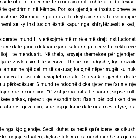
onsiderohet si ndër më të rëndësishmit, është ai i drejtësisë.
ërie qëndrimin në këmbë. Por sot gjendja e institucioneve të
rueshme. Shumica e parimeve të drejtësisë nuk funksionojnë
hemi se ky institucion është kapur nga shfrytëzuesit e këtij
sideratë, mund t’i vlerësojmë më mirë e më drejt institucionet
di kanë dalë, janë edukuar e janë kalitur nga njerëzit e sektorëve
 lloj i të menduarit. Në thelb, arsyeja themelore për gjendjen
shtja e zhvlerësimit të vlerave. Thënë më ndryshe, ky mozaik
ta arritur në një qellim të caktuar, kalojnë nëpër rrugët ku nuk
en vlerat e as nuk nevojitet morali. Deri sa kjo gjendje do të
ke u përkeqësuar. S’mund të ndodhë diçka tjetër me fatin e një
etojnë me mendësinë: “O Zot jepna hallall e haram, sepse kulli
 këtë shkak, njerëzit që vazhdimisht flasin për politikën dhe
e ata që i qeverisin, janë soj që kanë dalë nga mesi i tyre, pra
lë nga kjo gjendje. Secili duhet ta heqë qafe idenë se dikush
e korrigjojë situatën, diçka e tillë nuk ka ndodhur dhe as që do