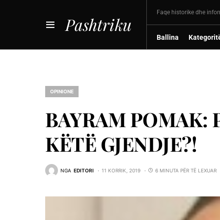
Faqe historike dhe info
Pashtriku
Ballina
Kategorit
OPINIONE
BAYRAM POMAK: 
KËTË GJENDJE?!
NGA
EDITORI
11 KORRIK, 2019
6 MINUTA PËR TË LEXUAR