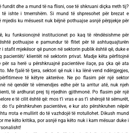
të fundit dhe a mund të na flisni, ose të shkruani diçka rreth tij?
do të ishte i tmerrshëm. Si mund të shpresohet për brezat e
ë mjedis ku mësuesit nuk bëjnë pothuajse asnjë përpjekje për
ë, ku funksionojnë institucionet po kaq të rëndësishme për
është pothuajse e pamundur të flitet për të ashtuquajturën
r i stafit mjekësor që punon në sektorin publik është që, duke e
eq pacientët/ klientët në sektorin privat. Madje këta përfitojnë
për sa herë u përshkruajnë pacientëve ilaçe, pa çka që ata
. Me fjalë të tjera, sektori që nuk i ka lënë vend ndërgjegjes,
përfitimeve të këtyre akterëve. Ne po flasim për një sektor
anë në qendër të vëmendjes edhe për ta arritur atë, nuk njeh
enti, të ardhurat prej tij rrjedhin gjithmonë. Po flasim për një
elore e të cilit është që: mos t’i vras e as t’i shërojë të sëmurët,
çet do t’u përshkruhen pacientëve, e kur ato përshkruhen nëpër
shtu rrota e mullirit do të vazhdojë të rrotullohet. Dikush mund
 me këto kritika, por asnjë nga këto nuk i kam mësuar duke i
rsonalisht!