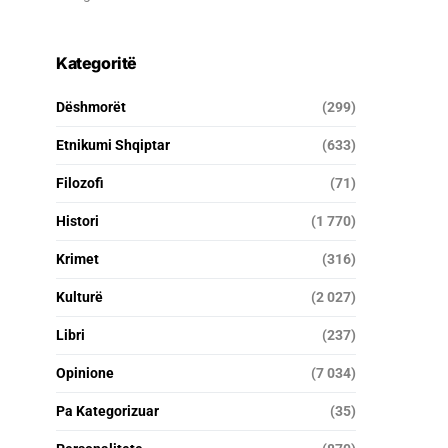
Kategoritë
Dëshmorët
(299)
Etnikumi Shqiptar
(633)
Filozofi
(71)
Histori
(1 770)
Krimet
(316)
Kulturë
(2 027)
Libri
(237)
Opinione
(7 034)
Pa Kategorizuar
(35)