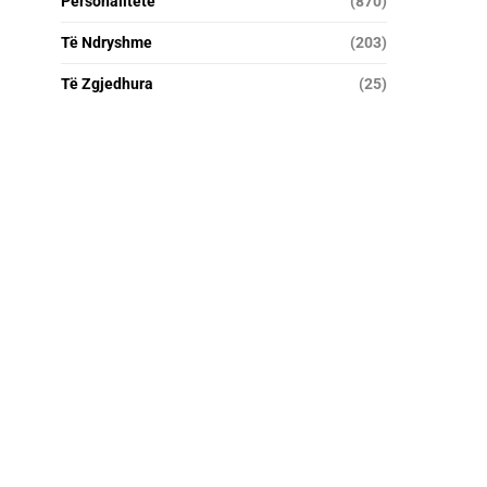
Personalitete
(870)
Të Ndryshme
(203)
Të Zgjedhura
(25)