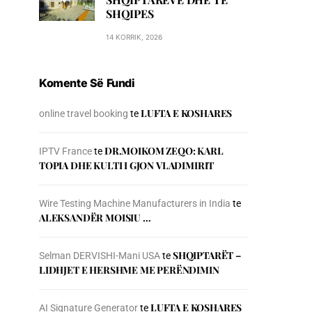
SHQIPES
14 KORRIK, 2026
Komente Së Fundi
LUFTA E KOSHARES
online travel booking
te
DR.MOIKOM ZEQO: KARL
IPTV France
te
TOPIA DHE KULTI I GJON VLADIMIRIT
Wire Testing Machine Manufacturers in India
te
ALEKSANDËR MOISIU …
SHQIPTARËT –
Selman DERVISHI-Mani USA
te
LIDHJET E HERSHME ME PERËNDIMIN
LUFTA E KOSHARES
AI Signature Generator
te