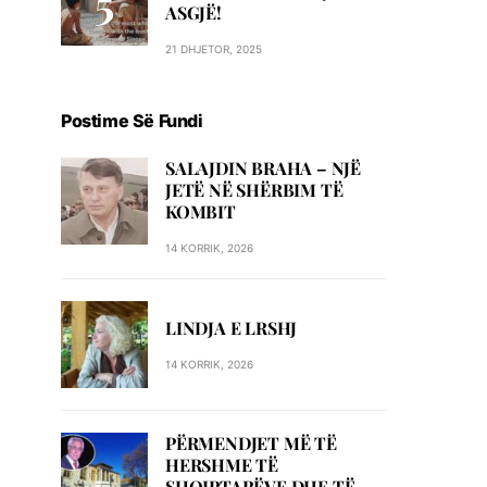
ASGJË!
21 DHJETOR, 2025
Postime Së Fundi
SALAJDIN BRAHA – NJЁ
JETЁ NЁ SHЁRBIM TЁ
KOMBIT
14 KORRIK, 2026
LINDJA E LRSHJ
14 KORRIK, 2026
PËRMENDJET MË TË
HERSHME TË
SHQIPTARËVE DHE TË