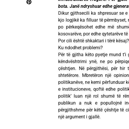
bota. Janë ndryshuar edhe gjenera
Dikur gjithsecili ka shpresuar se e
kjo logjikë ka filluar të përmbyset
po përkeqësohet edhe më shumë”.
kosovarëve, por edhe qytetarëve të t
Por cili është shkaktari i tërë kësaj?
Ku ndodhet problemi?
Për të gjitha këto pyetje mund t’i
këndvështrimi ynë, ne po përpiq
çështjen. Në përgjithësi, për hir
shtetërore. Mbretëron një opinion
politikanëve, ne kemi përfunduar kë
e institucioneve, qoftë edhe politi
politik’ luan një rol shumë të rën
publikun a nuk e popullojnë in
përgjithshme për këtë çështje të c
një argument i gjallë.