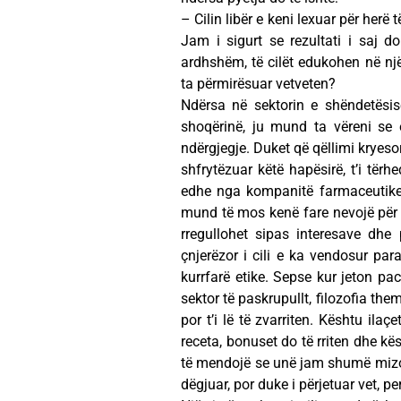
– Cilin libër e keni lexuar për herë 
Jam i sigurt se rezultati i saj 
ardhshëm, të cilët edukohen në nj
ta përmirësuar vetveten?
Ndërsa në sektorin e shëndetësis
shoqërinë, ju mund ta vëreni se 
ndërgjegje. Duket që qëllimi kryeso
shfrytëzuar këtë hapësirë, t’i tërh
edhe nga kompanitë farmaceutike 
mund të mos kenë fare nevojë për to
rregullohet sipas interesave dhe 
çnjerëzor i cili e ka vendosur par
kurrfarë etike. Sepse kur jeton paci
sektor të paskrupullt, filozofia them
por t’i lë të zvarriten. Kështu ila
receta, bonuset do të rriten dhe kë
të mendojë se unë jam shumë mizor
dëgjuar, por duke i përjetuar vet, pe