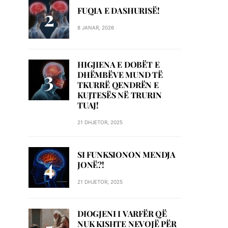
FUQIA E DASHURISË!
8 JANAR, 2026
HIGJIENA E DOBËT E
DHËMBËVE MUND TË
TKURRË QENDRËN E
KUJTESËS NË TRURIN
TUAJ!
21 DHJETOR, 2025
SI FUNKSIONON MENDJA
JONË?!
21 DHJETOR, 2025
DIOGJENI I VARFËR QË
NUK KISHTE NEVOJË PËR