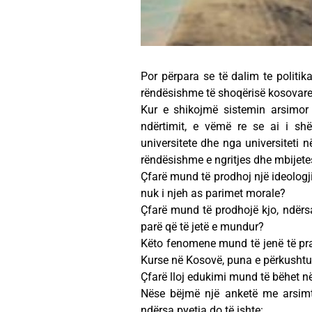
Por përpara se të dalim te politika
rëndësishme të shoqërisë kosovare, 
Kur e shikojmë sistemin arsimor
ndërtimit, e vëmë re se ai i shë
universitete dhe nga universiteti 
rëndësishme e ngritjes dhe mbijetes
Çfarë mund të prodhoj një ideologji
nuk i njeh as parimet morale?
Çfarë mund të prodhojë kjo, ndërsa
parë që të jetë e mundur?
Këto fenomene mund të jenë të pran
Kurse në Kosovë, puna e përkushtua
Çfarë lloj edukimi mund të bëhet në n
Nëse bëjmë një anketë me arsimta
ndërsa pyetja do të ishte: