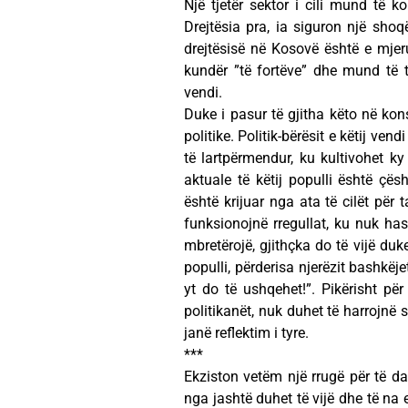
Një tjetër sektor i cili mund të k
Drejtësia pra, ia siguron një shoq
drejtësisë në Kosovë është e mje
kundër ”të fortëve” dhe mund të t
vendi.
Duke i pasur të gjitha këto në kon
politike. Politik-bërësit e këtij ven
të lartpërmendur, ku kultivohet ky
aktuale të këtij populli është çë
është krijuar nga ata të cilët për 
funksionojnë rregullat, ku nuk has
mbretërojë, gjithçka do të vijë du
populli, përderisa njerëzit bashkëj
yt do të ushqehet!”. Pikërisht për
politikanët, nuk duhet të harrojnë s
janë reflektim i tyre.
***
Ekziston vetëm një rrugë për të da
nga jashtë duhet të vijë dhe të na 