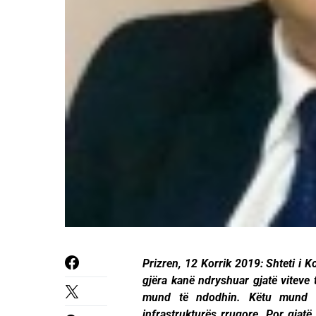
Prizren, 12 Korrik 2019: Shteti i K
gjëra kanë ndryshuar gjatë viteve 
mund të ndodhin. Këtu mund t
infrastrukturës rrugore. Por gjat