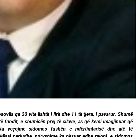
osovës qe 20 vite është i lirë dhe 11 të tjera, i pavarur. Shumë
të fundit, e shumicën prej të cilave, as që kemi imagjinuar që
a veçojmë sidomos fushën e ndërtimtarisë dhe atë të
ë kësaj periudhe, ndryshime ka pësuar edhe rajoni, e sidomos