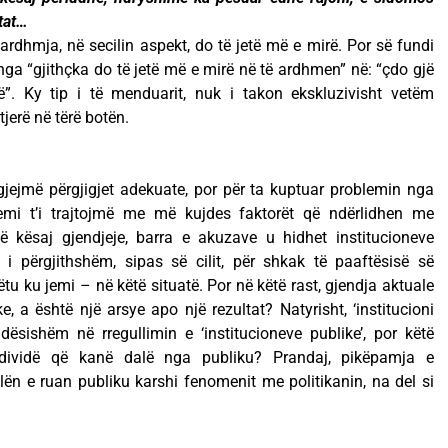
tat…
 ardhmja, në secilin aspekt, do të jetë më e mirë. Por së fundi
, nga “gjithçka do të jetë më e mirë në të ardhmen” në: “çdo gjë
 Ky tip i të menduarit, nuk i takon ekskluzivisht vetëm
jerë në tërë botën.
 gjejmë përgjigjet adekuate, por për ta kuptuar problemin nga
emi t’i trajtojmë me më kujdes faktorët që ndërlidhen me
 të kësaj gjendjeje, barra e akuzave u hidhet institucioneve
 i përgjithshëm, sipas së cilit, për shkak të paaftësisë së
tu ku jemi – në këtë situatë. Por në këtë rast, gjendja aktuale
ke, a është një arsye apo një rezultat? Natyrisht, ‘institucioni
dësishëm në rregullimin e ‘institucioneve publike’, por këtë
dividë që kanë dalë nga publiku? Prandaj, pikëpamja e
ilën e ruan publiku karshi fenomenit me politikanin, na del si