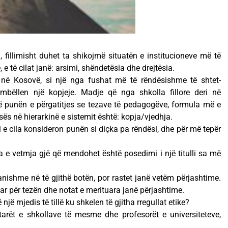
, fillimisht duhet ta shikojmë situatën e institucioneve më të
e të cilat janë: arsimi, shëndetësia dhe drejtësia.
 në Kosovë, si një nga fushat më të rëndësishme të shtet-
mbëllen një kopjeje. Madje që nga shkolla fillore deri në
në punën e përgatitjes se tezave të pedagogëve, formula më e
ës në hierarkinë e sistemit është: kopja/vjedhja.
 e cila konsideron punën si diçka pa rëndësi, dhe për më tepër
 e vetmja gjë që mendohet është posedimi i një titulli sa më
ishme në të gjithë botën, por rastet janë vetëm përjashtime.
r për tezën dhe notat e merituara janë përjashtime.
jë mjedis të tillë ku shkelen të gjitha rregullat etike?
rët e shkollave të mesme dhe profesorët e universiteteve,