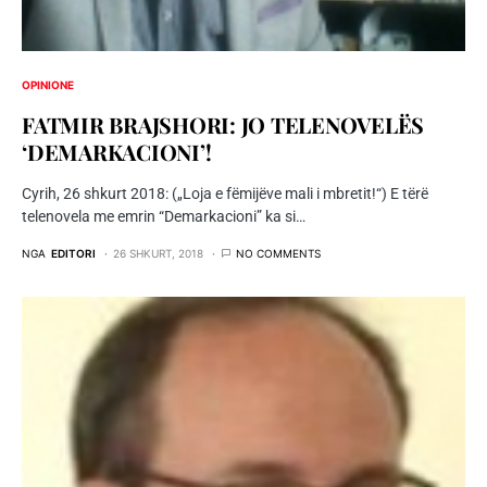
OPINIONE
FATMIR BRAJSHORI: JO TELENOVELËS
‘DEMARKACIONI’!
Cyrih, 26 shkurt 2018: („Loja e fëmijëve mali i mbretit!“) E tërë
telenovela me emrin “Demarkacioni” ka si…
NGA
EDITORI
26 SHKURT, 2018
NO COMMENTS