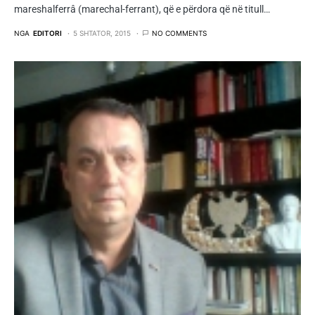
mareshalferrâ (marechal-ferrant), që e përdora që në titull…
NGA
EDITORI
5 SHTATOR, 2015
NO COMMENTS