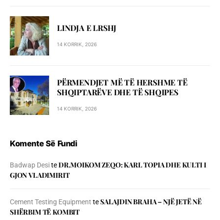
LINDJA E LRSHJ
14 KORRIK, 2026
PËRMENDJET MË TË HERSHME TË
SHQIPTARËVE DHE TË SHQIPES
14 KORRIK, 2026
Komente Së Fundi
DR.MOIKOM ZEQO: KARL TOPIA DHE KULTI I
Badwap Desi
te
GJON VLADIMIRIT
SALAJDIN BRAHA – NJЁ JETЁ NЁ
Cement Testing Equipment
te
SHЁRBIM TЁ KOMBIT