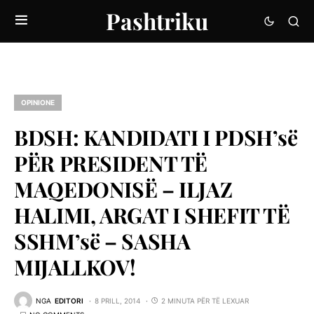
Pashtriku
OPINIONE
BDSH: KANDIDATI I PDSH’së
PËR PRESIDENT TË
MAQEDONISË – ILJAZ
HALIMI, ARGAT I SHEFIT TË
SSHM’së – SASHA
MIJALLKOV!
NGA
EDITORI
8 PRILL, 2014
2 MINUTA PËR TË LEXUAR