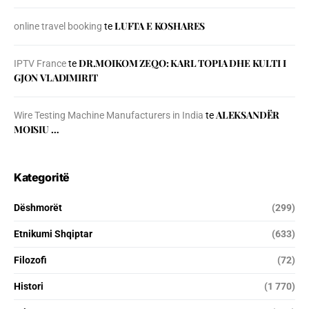
LUFTA E KOSHARES
online travel booking
te
DR.MOIKOM ZEQO: KARL TOPIA DHE KULTI I
IPTV France
te
GJON VLADIMIRIT
ALEKSANDËR
Wire Testing Machine Manufacturers in India
te
MOISIU …
Kategoritë
Dëshmorët
(299)
Etnikumi Shqiptar
(633)
Filozofi
(72)
Histori
(1 770)