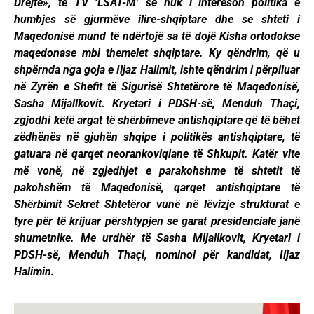
Drejtë», të TV ‘LSAT-M’ se nuk i intereson politika e
humbjes së gjurmëve ilire-shqiptare dhe se shteti i
Maqedonisë mund të ndërtojë sa të dojë Kisha ortodokse
maqedonase mbi themelet shqiptare. Ky qëndrim, që u
shpërnda nga goja e Iljaz Halimit, ishte qëndrim i përpiluar
në Zyrën e Shefit të Sigurisë Shtetërore të Maqedonisë,
Sasha Mijallkovit. Kryetari i PDSH-së, Menduh Thaçi,
zgjodhi këtë argat të shërbimeve antishqiptare që të bëhet
zëdhënës në gjuhën shqipe i politikës antishqiptare, të
gatuara në qarqet neorankoviqiane të Shkupit.
Katër vite
më vonë, në zgjedhjet e parakohshme të shtetit të
pakohshëm të Maqedonisë, qarqet antishqiptare të
Shërbimit Sekret Shtetëror vunë në lëvizje strukturat e
tyre për të krijuar përshtypjen se garat presidenciale janë
shumetnike. Me urdhër të Sasha Mijallkovit, Kryetari i
PDSH-së, Menduh Thaçi, nominoi për kandidat, Iljaz
Halimin.