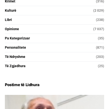
Krimet
(316)
Kulturë
(2 029)
Libri
(238)
Opinione
(7 037)
Pa Kategorizuar
(35)
Personalitete
(871)
Të Ndryshme
(203)
Të Zgjedhura
(25)
Postime të Lidhura