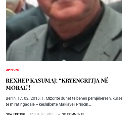
OPINIONE
REXHEP KASUMAJ: “KRYENGRITJA NË
MORAL”!
Berlin, 17. 02. 2016: 1. Mizoritë duhet të bëhen përnjëherësh, kurse
të mirat ngadalë – këshillonte Makiaveli Princin…
NGA
EDITORI
17 SHKURT, 2016
NO COMMENTS