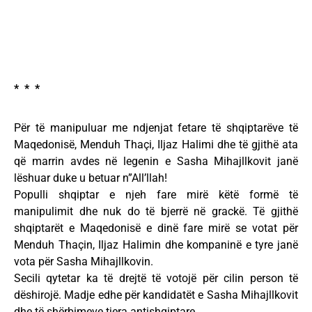
* * *
Për të manipuluar me ndjenjat fetare të shqiptarëve të
Maqedonisë, Menduh Thaçi, Iljaz Halimi dhe të gjithë ata
që marrin avdes në legenin e Sasha Mihajllkovit janë
lëshuar duke u betuar n”All’llah!
Populli shqiptar e njeh fare mirë këtë formë të
manipulimit dhe nuk do të bjerrë në grackë. Të gjithë
shqiptarët e Maqedonisë e dinë fare mirë se votat për
Menduh Thaçin, Iljaz Halimin dhe kompaninë e tyre janë
vota për Sasha Mihajllkovin.
Secili qytetar ka të drejtë të votojë për cilin person të
dëshirojë. Madje edhe për kandidatët e Sasha Mihajllkovit
dhe të shërbimeve tjera antishqiptare.