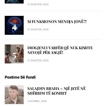
21 DHJETOR, 2025
SI FUNKSIONON MENDJA JONË?!
21 DHJETOR, 2025
DIOGJENI I VARFËR QË NUK KISHTE
NEVOJË PËR ASGJË!
21 DHJETOR, 2025
Postime Së Fundi
SALAJDIN BRAHA – NJЁ JETЁ NЁ
SHЁRBIM TЁ KOMBIT
14 KORRIK, 2026