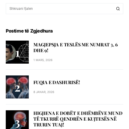
Postime të Zgjedhura
MAGJEPSJA E TESLËS ME NUMRAT 3, 6
DHE 9!
1 MARS, 2026
FUQIA E DASHURISË!
8 JANAR, 2026
HIGJIENA E DOBËT E DHËMBËVE MUND
TË TKURRË QENDRËN E KUJTESËS NË
TRURIN TUAJ!