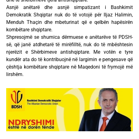
Asnjë anëtarë dhe asnjë simpatizant i Bashkimit
Demokratik Shqiptar nuk do të votojë për Iljaz Halimin,
Menduh Thaçin dhe mbeturinat që e qelbën hapësirën
kombëtare shqiptare.
Shpresojmë se shumica dërmuese e anëtarëve të PDSH-
së, që janë atdhetarë të mirëfilltë, nuk do të mbështesin
njerëzit e Shërbimeve antishqiptare. Me votën e tyre
kundër ata do të kontribuojnë në largimin e pengesave që
çështja kombëtare shqiptare në Maqedoni të frymojë më
lirshëm.